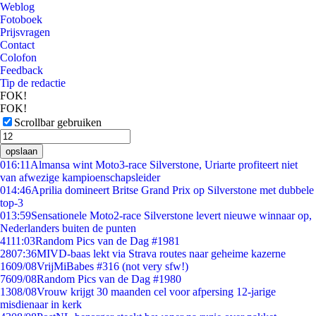
Weblog
Fotoboek
Prijsvragen
Contact
Colofon
Feedback
Tip de redactie
FOK!
FOK!
Scrollbar gebruiken
opslaan
0
16:11
Almansa wint Moto3-race Silverstone, Uriarte profiteert niet
van afwezige kampioenschapsleider
0
14:46
Aprilia domineert Britse Grand Prix op Silverstone met dubbele
top-3
0
13:59
Sensationele Moto2-race Silverstone levert nieuwe winnaar op,
Nederlanders buiten de punten
41
11:03
Random Pics van de Dag #1981
28
07:36
MIVD-baas lekt via Strava routes naar geheime kazerne
16
09/08
VrijMiBabes #316 (not very sfw!)
76
09/08
Random Pics van de Dag #1980
13
08/08
Vrouw krijgt 30 maanden cel voor afpersing 12-jarige
misdienaar in kerk