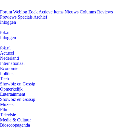
Forum
Weblog
Zoek
Actieve Items
Nieuws
Columns
Reviews
Previews
Specials
Archief
Inloggen
fok.nl
Inloggen
fok.nl
Actueel
Nederland
Internationaal
Economie
Politiek
Tech
Showbiz en Gossip
Opmerkelijk
Entertainment
Showbiz en Gossip
Muziek
Film
Televisie
Media & Cultuur
Bioscoopagenda