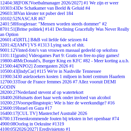
124
04:38
[FOK!Voetbalmanager 2026/2027] #1 We zijn er weer
103
03:43
De Schatkamer van Beeld & Geluid #4
296
03:38
Van kleuter tot puber deel 184
101
02:52
NASCAR #67
24
01:58
Hoogleraar: "Mensen worden steeds dommer" #2
87
01:51
[Britse politiek] #141 Declining Gracefully Was Never Really
an Option
206
01:45
[RTL] B&B vol liefde 6de seizoen #4
32
01:42
[AMV] VS #1313 Lying sack of shit.
90
01:12
Vinted-foto's van vrouwen massaal gedeeld op seksfora
11
01:11
[gratis] Videogames Part 9: Gratis en free-to-play games!
198
00:48
McDonald's, Burger King en KFC #82 - Meer korting a.u.b.
215
00:44
[NPO2] Zomergasten 2026 #1
105
00:43
[IndyCar] #115 We're in Nashville Tennessee
119
00:34
30 asielzoekers kosten 1 miljoen in hotel centrum Haarlem
127
00:33
Tour de France femmes 2026 #7 Allez vooruit DEMI
GODIN
282
00:27
Nederland stevent af op watertekort
184
00:26
Huisarts doet haar werk onder invloed van alcohol
102
00:23
Voorspellingstopic: Wie is hier de weerkundige? #16
236
00:19
Israel en Gaza #17
164
00:17
[CUL TV] Masterchef Australië 2026
67
00:13
Tenenkrommende fouten bij teksten in het openbaar #74
49
00:08
Oorlog in Oekraïne #1319
41
00:05
[2026/2027] Eredivisietoto #1