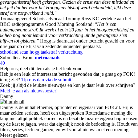
gevangenisstraf heeft gekregen. Gezien de ernst van deze misdaad en
het feit dat het voor het Hooggerechtshof werd behandeld, lijkt deze
straf ons zorgwekkend mild."
Toonaangevend Schots advocaat Tommy Ross KC vertelde aan het
BBC-radioprogramma Good Morning Scotland:
"Het is een
buitengewone straf. Ik werk al zo'n 20 jaar in het hooggerechtshof en
ik heb nog nooit iemand voor verkrachting uit de gevangenis zien
blijven tot gisteren."
Hogg is daarnaast onder toezicht gesteld en voor
drie jaar op de lijst van zedendelinquenten geplaatst.
schotland
sean hogg
taakstraf
verkrachting
Submitter:
Bron:
metro.co.uk
40
Help ons; deel dit item als je het leuk vond
Heb je een leuk of interessant bericht gevonden dat je graag op FOK!
terug ziet?
Tip ons dan via de submit!
Zoek jij altijd de leukste nieuwtjes en kun je daar leuk over schrijven?
Meld je aan als nieuwsposter!
Danny
Danny is de initiatiefnemer, oprichter en eigenaar van FOK.nl. Hij is
maar zelden serieus, heeft een uitgesproken Rotterdamse mening die
lang niet altijd politiek correct is en bezit de bizarre eigenschap mensen
op de kast te jagen, waar dat eigenlijk nooit de bedoeling is. Houdt van
films, series, tech en gamen, en wil vooral nieuws met een mening.
Meest gelezen