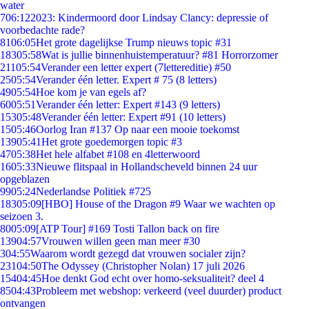
water
7
06:12
2023: Kindermoord door Lindsay Clancy: depressie of
voorbedachte rade?
81
06:05
Het grote dagelijkse Trump nieuws topic #31
183
05:58
Wat is jullie binnenhuistemperatuur? #81 Horrorzomer
211
05:54
Verander een letter expert (7lettereditie) #50
25
05:54
Verander één letter. Expert # 75 (8 letters)
49
05:54
Hoe kom je van egels af?
60
05:51
Verander één letter: Expert #143 (9 letters)
153
05:48
Verander één letter: Expert #91 (10 letters)
15
05:46
Oorlog Iran #137 Op naar een mooie toekomst
139
05:41
Het grote goedemorgen topic #3
47
05:38
Het hele alfabet #108 en 4letterwoord
16
05:33
Nieuwe flitspaal in Hollandscheveld binnen 24 uur
opgeblazen
99
05:24
Nederlandse Politiek #725
183
05:09
[HBO] House of the Dragon #9 Waar we wachten op
seizoen 3.
80
05:09
[ATP Tour] #169 Tosti Tallon back on fire
139
04:57
Vrouwen willen geen man meer #30
3
04:55
Waarom wordt gezegd dat vrouwen socialer zijn?
231
04:50
The Odyssey (Christopher Nolan) 17 juli 2026
154
04:45
Hoe denkt God echt over homo-seksualiteit? deel 4
85
04:43
Probleem met webshop: verkeerd (veel duurder) product
ontvangen