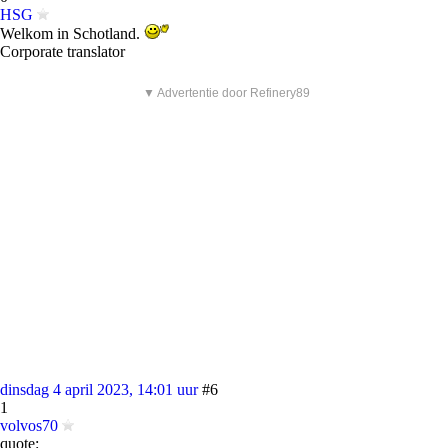
HSG
Welkom in Schotland.
Corporate translator
▼ Advertentie door Refinery89
dinsdag 4 april 2023, 14:01 uur
#6
1
volvos70
quote: