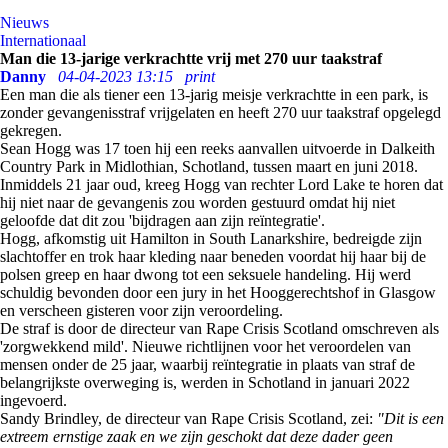
Nieuws
Internationaal
Man die 13-jarige verkrachtte vrij met 270 uur taakstraf
Danny
04-04-2023 13:15
print
Een man die als tiener een 13-jarig meisje verkrachtte in een park, is
zonder gevangenisstraf vrijgelaten en heeft 270 uur taakstraf opgelegd
gekregen.
Sean Hogg was 17 toen hij een reeks aanvallen uitvoerde in Dalkeith
Country Park in Midlothian, Schotland, tussen maart en juni 2018.
Inmiddels 21 jaar oud, kreeg Hogg van rechter Lord Lake te horen dat
hij niet naar de gevangenis zou worden gestuurd omdat hij niet
geloofde dat dit zou 'bijdragen aan zijn reïntegratie'.
Hogg, afkomstig uit Hamilton in South Lanarkshire, bedreigde zijn
slachtoffer en trok haar kleding naar beneden voordat hij haar bij de
polsen greep en haar dwong tot een seksuele handeling. Hij werd
schuldig bevonden door een jury in het Hooggerechtshof in Glasgow
en verscheen gisteren voor zijn veroordeling.
De straf is door de directeur van Rape Crisis Scotland omschreven als
'zorgwekkend mild'. Nieuwe richtlijnen voor het veroordelen van
mensen onder de 25 jaar, waarbij reïntegratie in plaats van straf de
belangrijkste overweging is, werden in Schotland in januari 2022
ingevoerd.
Sandy Brindley, de directeur van Rape Crisis Scotland, zei:
"Dit is een
extreem ernstige zaak en we zijn geschokt dat deze dader geen