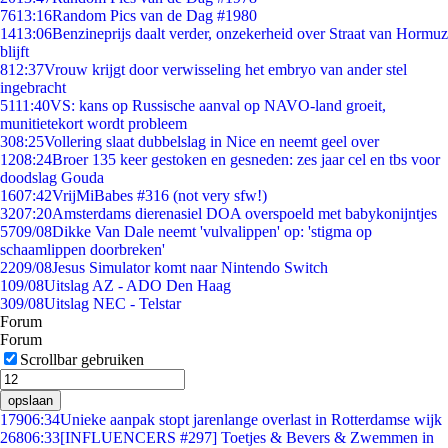
76
13:16
Random Pics van de Dag #1980
14
13:06
Benzineprijs daalt verder, onzekerheid over Straat van Hormuz
blijft
8
12:37
Vrouw krijgt door verwisseling het embryo van ander stel
ingebracht
51
11:40
VS: kans op Russische aanval op NAVO-land groeit,
munitietekort wordt probleem
3
08:25
Vollering slaat dubbelslag in Nice en neemt geel over
12
08:24
Broer 135 keer gestoken en gesneden: zes jaar cel en tbs voor
doodslag Gouda
16
07:42
VrijMiBabes #316 (not very sfw!)
32
07:20
Amsterdams dierenasiel DOA overspoeld met babykonijntjes
57
09/08
Dikke Van Dale neemt 'vulvalippen' op: 'stigma op
schaamlippen doorbreken'
22
09/08
Jesus Simulator komt naar Nintendo Switch
1
09/08
Uitslag AZ - ADO Den Haag
3
09/08
Uitslag NEC - Telstar
Forum
Forum
Scrollbar gebruiken
opslaan
179
06:34
Unieke aanpak stopt jarenlange overlast in Rotterdamse wijk
268
06:33
[INFLUENCERS #297] Toetjes & Bevers & Zwemmen in