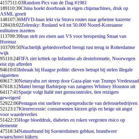
41575
11:03
Random Pics van de Dag #1981
1891
10:39
China boekt doorbraak in eigen chipmachines, druk op
ASML groeit
1481
07:36
MIVD-baas lekt via Strava routes naar geheime kazerne
1284
18:02
Zelensky: Rusland wil tot 50.000 Noord-Koreaanse
militairen inzetten
1137
09:39
Iran stelt zes eisen aan VS voor heropening Straat van
Hormuz
1037
09:50
Nachtelijk gebiedsverbod brengt rust terug in Rotterdamse
wijk
951
10:24
FIFA ziet kritiek op Infantino als desinformatie, Noorwegen
eist zijn aftreden
946
10:03
Inbraak bij Haagse politie: dieven betrapt bij stelen illegale
sigaretten
696
17:30
Netanyahu zet streep door Gaza-plan van Trumps Vredesraad
676
18:12
Mattel brengt Barbiepop van zangeres Whitney Houston uit
641
17:41
Spanje volgt Italië met grenscontroles, tien reizigers
geweigerd
529
22:06
Pentagon eist snellere wapenproductie van defensiebedrijven
521
23:17
Kleurrecessie: consumenten kiezen grijs en beige uit angst
voor waardeverlies
514
22:35
Hoge bloeddruk, diabetes en roken vergroten risico op
dementie
475
18:34
Natuurbrand bij Soesterduinen geblust, brandweer
waarschuwt kijkers