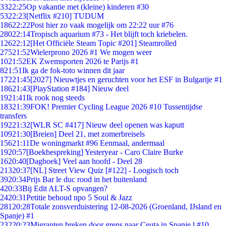
33
22:25
Op vakantie met (kleine) kinderen #30
53
22:23
[Netflix #210] TUDUM
186
22:22
Post hier zo vaak mogelijk om 22:22 uur #76
280
22:14
Tropisch aquarium #73 - Het blijft toch kriebelen.
126
22:12
[Het Officiële Steam Topic #201] Steamrolled
275
21:52
Wielerprono 2026 #1 We mogen weer
10
21:52
EK Zwemsporten 2026 te Parijs #1
8
21:51
Ik ga de fok-toto winnen dit jaar
172
21:45
[2027] Nieuwtjes en geruchten voor het ESF in Bulgarije #1
186
21:43
[PlayStation #184] Nieuw deel
19
21:41
Ik rook nog steeds
183
21:39
FOK! Premier Cycling League 2026 #10 Tussentijdse
transfers
192
21:32
[WLR SC #417] Nieuw deel openen was kaputt
109
21:30
[Breien] Deel 21, met zomerbreisels
156
21:11
De woningmarkt #96 Eenmaal, andermaal
19
20:57
[Boekbespreking] Yesteryear - Caro Claire Burke
16
20:40
[Dagboek] Veel aan hoofd - Deel 28
213
20:37
[NL] Street View Quiz [#122] - Loogisch toch
39
20:34
Prijs Bar le duc rood in het buitenland
4
20:33
Bij Edit ALT-S opvangen?
24
20:31
Petitie behoud npo 5 Soul & Jazz
281
20:28
Totale zonsverduistering 12-08-2026 (Groenland, IJsland en
Spanje) #1
232
20:23
Migranten breken door grens naar Ceuta in Spanje,l #10