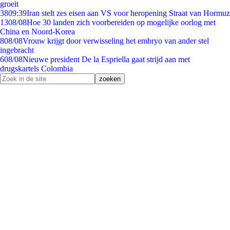
groeit
38
09:39
Iran stelt zes eisen aan VS voor heropening Straat van Hormuz
13
08/08
Hoe 30 landen zich voorbereiden op mogelijke oorlog met
China en Noord-Korea
8
08/08
Vrouw krijgt door verwisseling het embryo van ander stel
ingebracht
6
08/08
Nieuwe president De la Espriella gaat strijd aan met
drugskartels Colombia