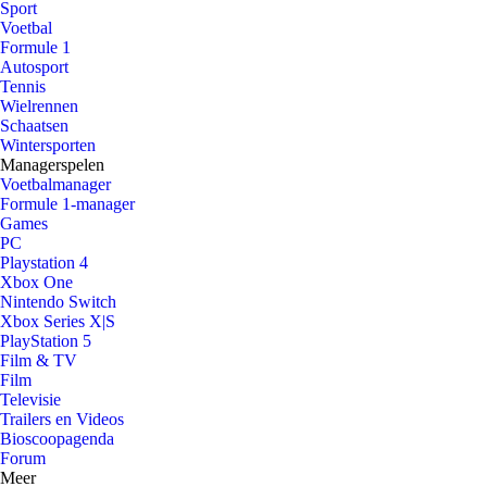
Sport
Voetbal
Formule 1
Autosport
Tennis
Wielrennen
Schaatsen
Wintersporten
Managerspelen
Voetbalmanager
Formule 1-manager
Games
PC
Playstation 4
Xbox One
Nintendo Switch
Xbox Series X|S
PlayStation 5
Film & TV
Film
Televisie
Trailers en Videos
Bioscoopagenda
Forum
Meer