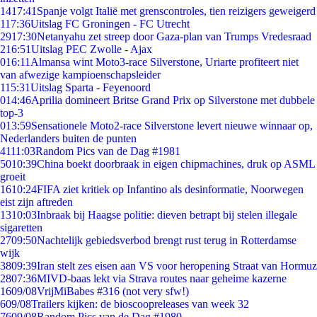
14
17:41
Spanje volgt Italië met grenscontroles, tien reizigers geweigerd
1
17:36
Uitslag FC Groningen - FC Utrecht
29
17:30
Netanyahu zet streep door Gaza-plan van Trumps Vredesraad
2
16:51
Uitslag PEC Zwolle - Ajax
0
16:11
Almansa wint Moto3-race Silverstone, Uriarte profiteert niet
van afwezige kampioenschapsleider
1
15:31
Uitslag Sparta - Feyenoord
0
14:46
Aprilia domineert Britse Grand Prix op Silverstone met dubbele
top-3
0
13:59
Sensationele Moto2-race Silverstone levert nieuwe winnaar op,
Nederlanders buiten de punten
41
11:03
Random Pics van de Dag #1981
50
10:39
China boekt doorbraak in eigen chipmachines, druk op ASML
groeit
16
10:24
FIFA ziet kritiek op Infantino als desinformatie, Noorwegen
eist zijn aftreden
13
10:03
Inbraak bij Haagse politie: dieven betrapt bij stelen illegale
sigaretten
27
09:50
Nachtelijk gebiedsverbod brengt rust terug in Rotterdamse
wijk
38
09:39
Iran stelt zes eisen aan VS voor heropening Straat van Hormuz
28
07:36
MIVD-baas lekt via Strava routes naar geheime kazerne
16
09/08
VrijMiBabes #316 (not very sfw!)
6
09/08
Trailers kijken: de bioscoopreleases van week 32
76
09/08
Random Pics van de Dag #1980