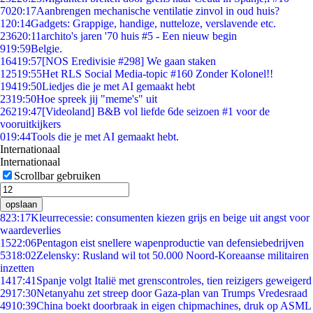
70
20:17
Aanbrengen mechanische ventilatie zinvol in oud huis?
1
20:14
Gadgets: Grappige, handige, nutteloze, verslavende etc.
236
20:11
archito's jaren '70 huis #5 - Een nieuw begin
9
19:59
Belgie.
164
19:57
[NOS Eredivisie #298] We gaan staken
125
19:55
Het RLS Social Media-topic #160 Zonder Kolonel!!
194
19:50
Liedjes die je met AI gemaakt hebt
23
19:50
Hoe spreek jij "meme's" uit
262
19:47
[Videoland] B&B vol liefde 6de seizoen #1 voor de
vooruitkijkers
0
19:44
Tools die je met AI gemaakt hebt.
Internationaal
Internationaal
Scrollbar gebruiken
opslaan
8
23:17
Kleurrecessie: consumenten kiezen grijs en beige uit angst voor
waardeverlies
15
22:06
Pentagon eist snellere wapenproductie van defensiebedrijven
53
18:02
Zelensky: Rusland wil tot 50.000 Noord-Koreaanse militairen
inzetten
14
17:41
Spanje volgt Italië met grenscontroles, tien reizigers geweigerd
29
17:30
Netanyahu zet streep door Gaza-plan van Trumps Vredesraad
49
10:39
China boekt doorbraak in eigen chipmachines, druk op ASML