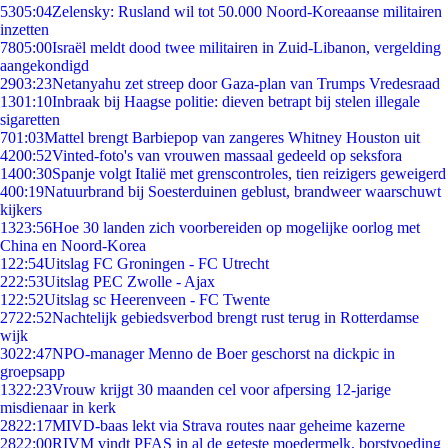
53
05:04
Zelensky: Rusland wil tot 50.000 Noord-Koreaanse militairen
inzetten
78
05:00
Israël meldt dood twee militairen in Zuid-Libanon, vergelding
aangekondigd
29
03:23
Netanyahu zet streep door Gaza-plan van Trumps Vredesraad
13
01:10
Inbraak bij Haagse politie: dieven betrapt bij stelen illegale
sigaretten
7
01:03
Mattel brengt Barbiepop van zangeres Whitney Houston uit
42
00:52
Vinted-foto's van vrouwen massaal gedeeld op seksfora
14
00:30
Spanje volgt Italië met grenscontroles, tien reizigers geweigerd
4
00:19
Natuurbrand bij Soesterduinen geblust, brandweer waarschuwt
kijkers
13
23:56
Hoe 30 landen zich voorbereiden op mogelijke oorlog met
China en Noord-Korea
1
22:54
Uitslag FC Groningen - FC Utrecht
2
22:53
Uitslag PEC Zwolle - Ajax
1
22:52
Uitslag sc Heerenveen - FC Twente
27
22:52
Nachtelijk gebiedsverbod brengt rust terug in Rotterdamse
wijk
30
22:47
NPO-manager Menno de Boer geschorst na dickpic in
groepsapp
13
22:23
Vrouw krijgt 30 maanden cel voor afpersing 12-jarige
misdienaar in kerk
28
22:17
MIVD-baas lekt via Strava routes naar geheime kazerne
28
22:00
RIVM vindt PFAS in al de geteste moedermelk, borstvoeding