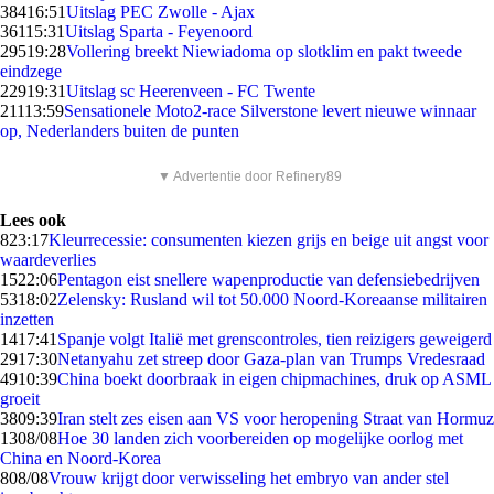
384
16:51
Uitslag PEC Zwolle - Ajax
361
15:31
Uitslag Sparta - Feyenoord
295
19:28
Vollering breekt Niewiadoma op slotklim en pakt tweede
eindzege
229
19:31
Uitslag sc Heerenveen - FC Twente
211
13:59
Sensationele Moto2-race Silverstone levert nieuwe winnaar
op, Nederlanders buiten de punten
▼ Advertentie door Refinery89
Lees ook
8
23:17
Kleurrecessie: consumenten kiezen grijs en beige uit angst voor
waardeverlies
15
22:06
Pentagon eist snellere wapenproductie van defensiebedrijven
53
18:02
Zelensky: Rusland wil tot 50.000 Noord-Koreaanse militairen
inzetten
14
17:41
Spanje volgt Italië met grenscontroles, tien reizigers geweigerd
29
17:30
Netanyahu zet streep door Gaza-plan van Trumps Vredesraad
49
10:39
China boekt doorbraak in eigen chipmachines, druk op ASML
groeit
38
09:39
Iran stelt zes eisen aan VS voor heropening Straat van Hormuz
13
08/08
Hoe 30 landen zich voorbereiden op mogelijke oorlog met
China en Noord-Korea
8
08/08
Vrouw krijgt door verwisseling het embryo van ander stel