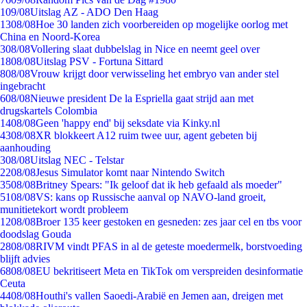
1
09/08
Uitslag AZ - ADO Den Haag
13
08/08
Hoe 30 landen zich voorbereiden op mogelijke oorlog met
China en Noord-Korea
3
08/08
Vollering slaat dubbelslag in Nice en neemt geel over
18
08/08
Uitslag PSV - Fortuna Sittard
8
08/08
Vrouw krijgt door verwisseling het embryo van ander stel
ingebracht
6
08/08
Nieuwe president De la Espriella gaat strijd aan met
drugskartels Colombia
14
08/08
Geen 'happy end' bij seksdate via Kinky.nl
43
08/08
XR blokkeert A12 ruim twee uur, agent gebeten bij
aanhouding
3
08/08
Uitslag NEC - Telstar
22
08/08
Jesus Simulator komt naar Nintendo Switch
35
08/08
Britney Spears: "Ik geloof dat ik heb gefaald als moeder"
51
08/08
VS: kans op Russische aanval op NAVO-land groeit,
munitietekort wordt probleem
12
08/08
Broer 135 keer gestoken en gesneden: zes jaar cel en tbs voor
doodslag Gouda
28
08/08
RIVM vindt PFAS in al de geteste moedermelk, borstvoeding
blijft advies
68
08/08
EU bekritiseert Meta en TikTok om verspreiden desinformatie
Ceuta
44
08/08
Houthi's vallen Saoedi-Arabië en Jemen aan, dreigen met