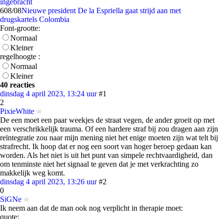
ingebracht
6
08/08
Nieuwe president De la Espriella gaat strijd aan met
drugskartels Colombia
Font-grootte:
Normaal
Kleiner
regelhoogte :
Normaal
Kleiner
40 reacties
dinsdag 4 april 2023, 13:24 uur
#1
2
PixieWhite
De een moet een paar weekjes de straat vegen, de ander groeit op met
een verschrikkelijk trauma. Of een hardere straf bij zou dragen aan zijn
reïntegratie zou naar mijn mening niet het enige moeten zijn wat telt bij
strafrecht. Ik hoop dat er nog een soort van hoger beroep gedaan kan
worden. Als het niet is uit het punt van simpele rechtvaardigheid, dan
om tenminste niet het signaal te geven dat je met verkrachting zo
makkelijk weg komt.
dinsdag 4 april 2023, 13:26 uur
#2
0
SiGNe
Ik neem aan dat de man ook nog verplicht in therapie moet:
quote: