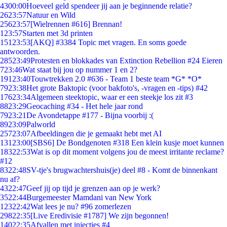
43
00:00
Hoeveel geld spendeer jij aan je beginnende relatie?
26
23:57
Natuur en Wild
256
23:57
[Wielrennen #616] Brennan!
1
23:57
Starten met 3d printen
151
23:53
[AKQ] #3384 Topic met vragen. En soms goede
antwoorden.
285
23:49
Protesten en blokkades van Extinction Rebellion #24 Eieren
7
23:46
Wat staat bij jou op nummer 1 en 2?
191
23:40
Touwtrekken 2.0 #636 - Team 1 beste team *G* *O*
79
23:38
Het grote Baktopic (voor bakfoto's, -vragen en -tips) #42
176
23:34
Algemeen steektopic, waar er een steekje los zit #3
88
23:29
Geocaching #34 - Het hele jaar rond
79
23:21
De Avondetappe #177 - Bijna voorbij :(
89
23:09
Palworld
257
23:07
Afbeeldingen die je gemaakt hebt met AI
131
23:00
[SBS6] De Bondgenoten #318 Een klein kusje moet kunnen
183
22:53
Wat is op dit moment volgens jou de meest irritante reclame?
#12
83
22:48
SV-tje's brugwachtershuis(je) deel #8 - Komt de binnenkant
nu af?
43
22:47
Geef jij op tijd je grenzen aan op je werk?
35
22:44
Burgemeester Mamdani van New York
123
22:42
Wat lees je nu? #96 zomerlezen
298
22:35
[Live Eredivisie #1787] We zijn begonnen!
140
22:35
Afvallen met injecties #4