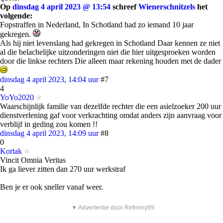
Op
dinsdag 4 april 2023 @ 13:54
schreef
Wienerschnitzels
het
volgende:
Fopstraffen in Nederland, In Schotland had zo iemand 10 jaar
gekregen.
Als hij niet levenslang had gekregen in Schotland Daar kennen ze niet
al die belachelijke uitzonderingen niet die hier uitgesproeken worden
door die linkse rechters Die alleen maar rekening houden met de dader
dinsdag 4 april 2023, 14:04 uur
#7
4
YoYo2020
Waarschijnlijk familie van dezelfde rechter die een asielzoeker 200 uur
dienstverlening gaf voor verkrachting omdat anders zijn aanvraag voor
verblijf in geding zou komen !!
dinsdag 4 april 2023, 14:09 uur
#8
0
Kortak
Vincit Omnia Veritas
Ik ga liever zitten dan 270 uur werkstraf
Ben je er ook sneller vanaf weer.
▼ Advertentie door Refinery89