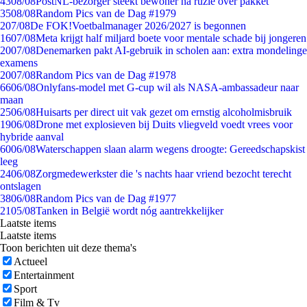
43
08/08
PostNL-bezorger steekt bewoner na ruzie over pakket
35
08/08
Random Pics van de Dag #1979
2
07/08
De FOK!Voetbalmanager 2026/2027 is begonnen
16
07/08
Meta krijgt half miljard boete voor mentale schade bij jongeren
20
07/08
Denemarken pakt AI-gebruik in scholen aan: extra mondelinge
examens
20
07/08
Random Pics van de Dag #1978
66
06/08
Onlyfans-model met G-cup wil als NASA-ambassadeur naar
maan
25
06/08
Huisarts per direct uit vak gezet om ernstig alcoholmisbruik
19
06/08
Drone met explosieven bij Duits vliegveld voedt vrees voor
hybride aanval
60
06/08
Waterschappen slaan alarm wegens droogte: Gereedschapskist
leeg
24
06/08
Zorgmedewerkster die 's nachts haar vriend bezocht terecht
ontslagen
38
06/08
Random Pics van de Dag #1977
21
05/08
Tanken in België wordt nóg aantrekkelijker
Laatste items
Laatste items
Toon berichten uit deze thema's
Actueel
Entertainment
Sport
Film & Tv