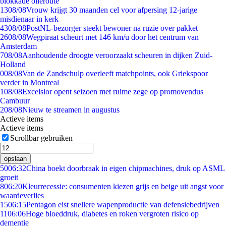
blokkade olieroute
13
08/08
Vrouw krijgt 30 maanden cel voor afpersing 12-jarige
misdienaar in kerk
43
08/08
PostNL-bezorger steekt bewoner na ruzie over pakket
26
08/08
Wegpiraat scheurt met 146 km/u door het centrum van
Amsterdam
7
08/08
Aanhoudende droogte veroorzaakt scheuren in dijken Zuid-
Holland
0
08/08
Van de Zandschulp overleeft matchpoints, ook Griekspoor
verder in Montreal
1
08/08
Excelsior opent seizoen met ruime zege op promovendus
Cambuur
2
08/08
Nieuw te streamen in augustus
Actieve items
Actieve items
Scrollbar gebruiken
opslaan
50
06:32
China boekt doorbraak in eigen chipmachines, druk op ASML
groeit
8
06:20
Kleurrecessie: consumenten kiezen grijs en beige uit angst voor
waardeverlies
15
06:15
Pentagon eist snellere wapenproductie van defensiebedrijven
11
06:06
Hoge bloeddruk, diabetes en roken vergroten risico op
dementie