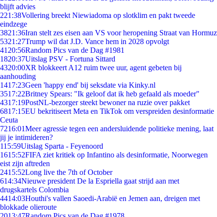
blijft advies
2
21:38
Vollering breekt Niewiadoma op slotklim en pakt tweede
eindzege
38
21:36
Iran stelt zes eisen aan VS voor heropening Straat van Hormuz
53
21:27
Trump wil dat J.D. Vance hem in 2028 opvolgt
41
20:56
Random Pics van de Dag #1981
18
20:37
Uitslag PSV - Fortuna Sittard
43
20:00
XR blokkeert A12 ruim twee uur, agent gebeten bij
aanhouding
14
17:23
Geen 'happy end' bij seksdate via Kinky.nl
35
17:22
Britney Spears: "Ik geloof dat ik heb gefaald als moeder"
43
17:19
PostNL-bezorger steekt bewoner na ruzie over pakket
68
17:15
EU bekritiseert Meta en TikTok om verspreiden desinformatie
Ceuta
72
16:01
Meer agressie tegen een andersluidende politieke mening, laat
jij je intimideren?
1
15:59
Uitslag Sparta - Feyenoord
16
15:52
FIFA ziet kritiek op Infantino als desinformatie, Noorwegen
eist zijn aftreden
24
15:52
Long live the 7th of October
6
14:34
Nieuwe president De la Espriella gaat strijd aan met
drugskartels Colombia
44
14:03
Houthi's vallen Saoedi-Arabië en Jemen aan, dreigen met
blokkade olieroute
20
13:47
Random Pics van de Dag #1978