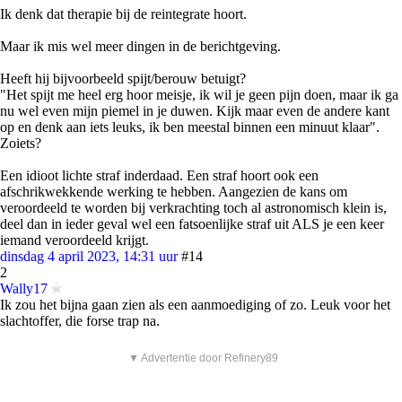
Ik denk dat therapie bij de reintegrate hoort.
Maar ik mis wel meer dingen in de berichtgeving.
Heeft hij bijvoorbeeld spijt/berouw betuigt?
"Het spijt me heel erg hoor meisje, ik wil je geen pijn doen, maar ik ga
nu wel even mijn piemel in je duwen. Kijk maar even de andere kant
op en denk aan iets leuks, ik ben meestal binnen een minuut klaar".
Zoiets?
Een idioot lichte straf inderdaad. Een straf hoort ook een
afschrikwekkende werking te hebben. Aangezien de kans om
veroordeeld te worden bij verkrachting toch al astronomisch klein is,
deel dan in ieder geval wel een fatsoenlijke straf uit ALS je een keer
iemand veroordeeld krijgt.
dinsdag 4 april 2023, 14:31 uur
#14
2
Wally17
Ik zou het bijna gaan zien als een aanmoediging of zo. Leuk voor het
slachtoffer, die forse trap na.
▼ Advertentie door Refinery89