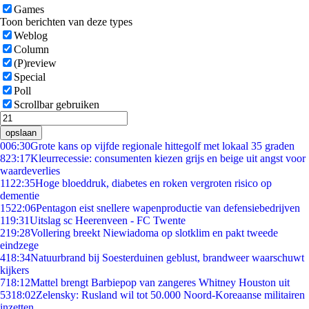
Games
Toon berichten van deze types
Weblog
Column
(P)review
Special
Poll
Scrollbar gebruiken
opslaan
0
06:30
Grote kans op vijfde regionale hittegolf met lokaal 35 graden
8
23:17
Kleurrecessie: consumenten kiezen grijs en beige uit angst voor
waardeverlies
11
22:35
Hoge bloeddruk, diabetes en roken vergroten risico op
dementie
15
22:06
Pentagon eist snellere wapenproductie van defensiebedrijven
1
19:31
Uitslag sc Heerenveen - FC Twente
2
19:28
Vollering breekt Niewiadoma op slotklim en pakt tweede
eindzege
4
18:34
Natuurbrand bij Soesterduinen geblust, brandweer waarschuwt
kijkers
7
18:12
Mattel brengt Barbiepop van zangeres Whitney Houston uit
53
18:02
Zelensky: Rusland wil tot 50.000 Noord-Koreaanse militairen
inzetten