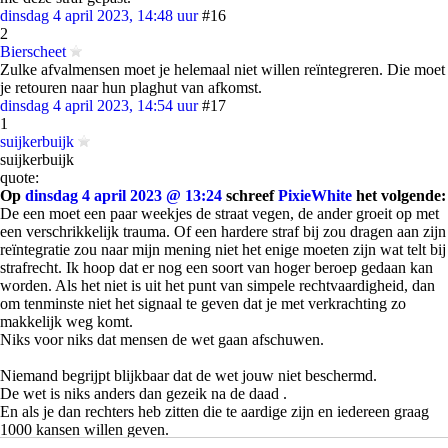
dinsdag 4 april 2023, 14:48 uur
#16
2
Bierscheet
Zulke afvalmensen moet je helemaal niet willen reïntegreren. Die moet
je retouren naar hun plaghut van afkomst.
dinsdag 4 april 2023, 14:54 uur
#17
1
suijkerbuijk
suijkerbuijk
quote:
Op
dinsdag 4 april 2023 @ 13:24
schreef
PixieWhite
het volgende:
De een moet een paar weekjes de straat vegen, de ander groeit op met
een verschrikkelijk trauma. Of een hardere straf bij zou dragen aan zijn
reïntegratie zou naar mijn mening niet het enige moeten zijn wat telt bij
strafrecht. Ik hoop dat er nog een soort van hoger beroep gedaan kan
worden. Als het niet is uit het punt van simpele rechtvaardigheid, dan
om tenminste niet het signaal te geven dat je met verkrachting zo
makkelijk weg komt.
Niks voor niks dat mensen de wet gaan afschuwen.
Niemand begrijpt blijkbaar dat de wet jouw niet beschermd.
De wet is niks anders dan gezeik na de daad .
En als je dan rechters heb zitten die te aardige zijn en iedereen graag
1000 kansen willen geven.
Ga je steeds minder vertrouwens hebben in het recht systeem.