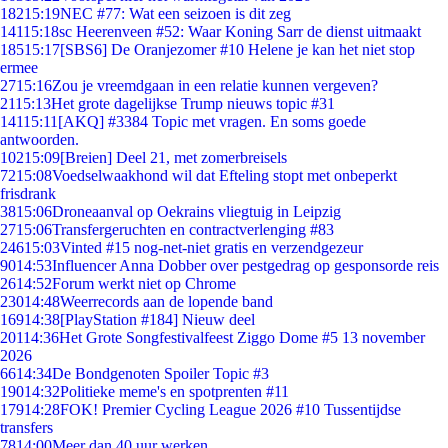
182
15:19
NEC #77: Wat een seizoen is dit zeg
141
15:18
sc Heerenveen #52: Waar Koning Sarr de dienst uitmaakt
185
15:17
[SBS6] De Oranjezomer #10 Helene je kan het niet stop
ermee
27
15:16
Zou je vreemdgaan in een relatie kunnen vergeven?
21
15:13
Het grote dagelijkse Trump nieuws topic #31
141
15:11
[AKQ] #3384 Topic met vragen. En soms goede
antwoorden.
102
15:09
[Breien] Deel 21, met zomerbreisels
72
15:08
Voedselwaakhond wil dat Efteling stopt met onbeperkt
frisdrank
38
15:06
Droneaanval op Oekrains vliegtuig in Leipzig
27
15:06
Transfergeruchten en contractverlenging #83
246
15:03
Vinted #15 nog-net-niet gratis en verzendgezeur
90
14:53
Influencer Anna Dobber over pestgedrag op gesponsorde reis
26
14:52
Forum werkt niet op Chrome
230
14:48
Weerrecords aan de lopende band
169
14:38
[PlayStation #184] Nieuw deel
201
14:36
Het Grote Songfestivalfeest Ziggo Dome #5 13 november
2026
66
14:34
De Bondgenoten Spoiler Topic #3
190
14:32
Politieke meme's en spotprenten #11
179
14:28
FOK! Premier Cycling League 2026 #10 Tussentijdse
transfers
78
14:00
Meer dan 40 uur werken.