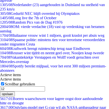
agressie
13
05/08
Nederlander (23) aangehouden in Duitsland na snelheid van
235 km/u
3
05/08
Gedurfd NEC blijft overeind bij Olympiakos
14
05/08
Long live the 7th of October
12
05/08
Random Pics van de Dag #1976
20
04/08
OM: vierde verdachte (18) vast op verdenking van beramen
aanslag
17
04/08
Italiaanse vrouw wint 1 miljoen, gooit kraslot per abuis weg
31
04/08
Spaanse politie: minstens tien voor terrorisme veroordeelden
onder migranten Ceuta
6
04/08
Kraftwerk brengt ruimteschip terug naar Eindhoven
1
04/08
Reusser wint tijdrit en neemt geel over, Nooijen knap tweede
7
04/08
Vakantiekiekje Verstappen en Wolff voedt geruchten over
Mercedes-overstap
18
04/08
Spotify bereikt mijlpaal, voor het eerst 300 miljoen premium-
abonnees
Actieve items
Actieve items
Scrollbar gebruiken
opslaan
56
17:01
Boeren waarschuwen voor lagere oogst door aanhoudende
hitte en droogte
36
17:00
Onlyfans-model met G-cup wil als NASA-ambassadeur naar