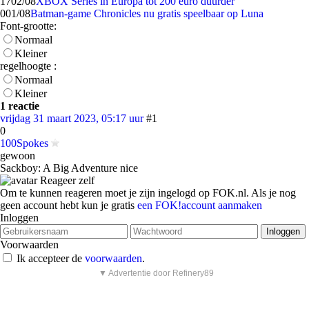
17
02/08
XBOX Series in Europa tot 200 euro duurder
0
01/08
Batman-game Chronicles nu gratis speelbaar op Luna
Font-grootte:
Normaal
Kleiner
regelhoogte :
Normaal
Kleiner
1 reactie
vrijdag 31 maart 2023, 05:17 uur
#1
0
100Spokes
gewoon
Sackboy: A Big Adventure nice
Reageer zelf
Om te kunnen reageren moet je zijn ingelogd op FOK.nl. Als je nog
geen account hebt kun je gratis
een FOK!account aanmaken
Inloggen
Voorwaarden
Ik accepteer de
voorwaarden
.
▼ Advertentie door Refinery89