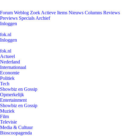
Forum
Weblog
Zoek
Actieve Items
Nieuws
Columns
Reviews
Previews
Specials
Archief
Inloggen
fok.nl
Inloggen
fok.nl
Actueel
Nederland
Internationaal
Economie
Politiek
Tech
Showbiz en Gossip
Opmerkelijk
Entertainment
Showbiz en Gossip
Muziek
Film
Televisie
Media & Cultuur
Bioscoopagenda