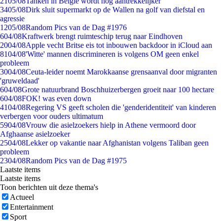
21
05/08
Tanken in België wordt nóg aantrekkelijker
34
05/08
Dirk sluit supermarkt op de Wallen na golf van diefstal en
agressie
12
05/08
Random Pics van de Dag #1976
6
04/08
Kraftwerk brengt ruimteschip terug naar Eindhoven
20
04/08
Apple vecht Britse eis tot inbouwen backdoor in iCloud aan
81
04/08
'Witte' mannen discrimineren is volgens OM geen enkel
probleem
30
04/08
Ceuta-leider noemt Marokkaanse grensaanval door migranten
'gruweldaad'
6
04/08
Grote natuurbrand Boschhuizerbergen groeit naar 100 hectare
6
04/08
FOK! was even down
41
04/08
Regering VS geeft scholen die 'genderidentiteit' van kinderen
verbergen voor ouders ultimatum
59
04/08
Vrouw die asielzoekers hielp in Athene vermoord door
Afghaanse asielzoeker
25
04/08
Lekker op vakantie naar Afghanistan volgens Taliban geen
probleem
23
04/08
Random Pics van de Dag #1975
Laatste items
Laatste items
Toon berichten uit deze thema's
Actueel
Entertainment
Sport