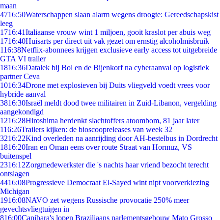
maan
47
16:50
Waterschappen slaan alarm wegens droogte: Gereedschapskist
leeg
17
16:41
Italiaanse vrouw wint 1 miljoen, gooit kraslot per abuis weg
17
16:40
Huisarts per direct uit vak gezet om ernstig alcoholmisbruik
1
16:38
Netflix-abonnees krijgen exclusieve early access tot uitgebreide
GTA VI trailer
18
16:36
Datalek bij Bol en de Bijenkorf na cyberaanval op logistiek
partner Ceva
10
16:34
Drone met explosieven bij Duits vliegveld voedt vrees voor
hybride aanval
38
16:30
Israël meldt dood twee militairen in Zuid-Libanon, vergelding
aangekondigd
12
16:28
Hiroshima herdenkt slachtoffers atoombom, 81 jaar later
1
16:26
Trailers kijken: de bioscoopreleases van week 32
32
16:22
Kind overleden na aanrijding door AH-bestelbus in Dordrecht
18
16:20
Iran en Oman eens over route Straat van Hormuz, VS
buitenspel
23
16:12
Zorgmedewerkster die 's nachts haar vriend bezocht terecht
ontslagen
44
16:08
Progressieve Democraat El-Sayed wint nipt voorverkiezing
Michigan
19
16:08
NAVO zet wegens Russische provocatie 250% meer
gevechtsvliegtuigen in
8
16:00
Capibara's lopen Braziliaans parlementsgebouw Mato Grosso