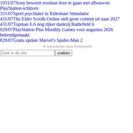
19
31/07
Sony beweert resoluut door te gaan met afbouwen
PlayStation-schijven
3
31/07
Speel psychiater in Rideshare Stimulator
4
31/07
The Elder Scrolls Online stelt grote content uit naar 2027
4
31/07
Topman EA nog rijker dankzij Battlefield 6
0
29/07
PlayStation Plus Monthly Games voor augustus 2026
bekendgemaakt
8
29/07
Gratis update Marvel’s Spider-Man 2
▼ Advertentie door Refinery89