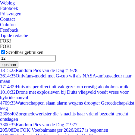
Weblog
Fotoboek
Prijsvragen
Contact
Colofon
Feedback
Tip de redactie
FOK!
FOK!
Scrollbar gebruiken
opslaan
18
15:23
Random Pics van de Dag #1978
36
14:35
Onlyfans-model met G-cup wil als NASA-ambassadeur naar
maan
17
14:09
Huisarts per direct uit vak gezet om ernstig alcoholmisbruik
10
10:32
Drone met explosieven bij Duits vliegveld voedt vrees voor
hybride aanval
47
09:33
Waterschappen slaan alarm wegens droogte: Gereedschapskist
leeg
23
06:40
Zorgmedewerkster die 's nachts haar vriend bezocht terecht
ontslagen
33
00:35
Random Pics van de Dag #1977
2
05/08
De FOK!Voetbalmanager 2026/2027 is begonnen