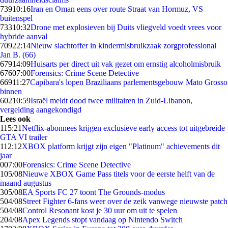
739
10:16
Iran en Oman eens over route Straat van Hormuz, VS
buitenspel
733
10:32
Drone met explosieven bij Duits vliegveld voedt vrees voor
hybride aanval
709
22:14
Nieuw slachtoffer in kindermisbruikzaak zorgprofessional
Jan B. (66)
679
14:09
Huisarts per direct uit vak gezet om ernstig alcoholmisbruik
676
07:00
Forensics: Crime Scene Detective
669
11:27
Capibara's lopen Braziliaans parlementsgebouw Mato Grosso
binnen
602
10:59
Israël meldt dood twee militairen in Zuid-Libanon,
vergelding aangekondigd
Lees ook
1
15:21
Netflix-abonnees krijgen exclusieve early access tot uitgebreide
GTA VI trailer
1
12:12
XBOX platform krijgt zijn eigen "Platinum" achievements dit
jaar
0
07:00
Forensics: Crime Scene Detective
1
05/08
Nieuwe XBOX Game Pass titels voor de eerste helft van de
maand augustus
3
05/08
EA Sports FC 27 toont The Grounds-modus
5
04/08
Street Fighter 6-fans weer over de zeik vanwege nieuwste patch
5
04/08
Control Resonant kost je 30 uur om uit te spelen
2
04/08
Apex Legends stopt vandaag op Nintendo Switch