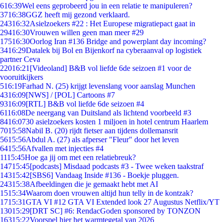
6
16:39
Wel eens geprobeerd jou in een relatie te manipuleren?
37
16:38
GGZ heeft mij gezond verklaard.
243
16:32
Asielzoekers #22 : Het Europese migratiepact gaat in
294
16:30
Vrouwen willen geen man meer #29
175
16:30
Oorlog Iran #136 Bridge and powerplant day incoming?
34
16:29
Datalek bij Bol en Bijenkorf na cyberaanval op logistiek
partner Ceva
220
16:21
[Videoland] B&B vol liefde 6de seizoen #1 voor de
vooruitkijkers
5
16:19
Farhad N. (25) krijgt levenslang voor aanslag Munchen
43
16:09
[NWS] / [POL] Cartoons #7
93
16:09
[RTL] B&B vol liefde 6de seizoen #4
61
16:08
De neergang van Duitsland als lichtend voorbeeld #3
84
16:07
30 asielzoekers kosten 1 miljoen in hotel centrum Haarlem
70
15:58
Nabil B. (20) rijdt fietser aan tijdens dollemansrit
56
15:56
Abdul A. (27) als afperser "Fleur" door het leven
64
15:56
Afvallen met injecties #4
11
15:45
Hoe ga jij om met een relatiebreuk?
147
15:45
[podcasts] Misdaad podcasts #3 - Twee weken taakstraf
143
15:42
[SBS6] Vandaag Inside #136 - Boekje pluggen.
243
15:38
Afbeeldingen die je gemaakt hebt met AI
15
15:34
Waarom doen vrouwen altijd hun telly in de kontzak?
17
15:31
GTA VI #12 GTA VI Extended look 27 Augustus Netflix/YT
130
15:29
[DRT SC] #6: RendacGoden sponsored by TONZON
163
15:22
Voorspel hier het warmtegetal van 2026