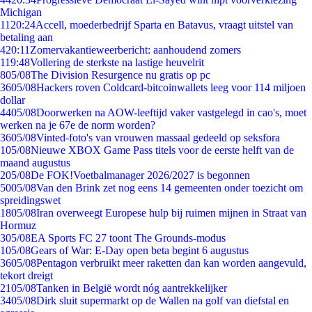
Michigan
11
20:24
Accell, moederbedrijf Sparta en Batavus, vraagt uitstel van
betaling aan
4
20:11
Zomervakantieweerbericht: aanhoudend zomers
1
19:48
Vollering de sterkste na lastige heuvelrit
8
05/08
The Division Resurgence nu gratis op pc
36
05/08
Hackers roven Coldcard-bitcoinwallets leeg voor 114 miljoen
dollar
44
05/08
Doorwerken na AOW-leeftijd vaker vastgelegd in cao's, moet
werken na je 67e de norm worden?
36
05/08
Vinted-foto's van vrouwen massaal gedeeld op seksfora
1
05/08
Nieuwe XBOX Game Pass titels voor de eerste helft van de
maand augustus
2
05/08
De FOK!Voetbalmanager 2026/2027 is begonnen
50
05/08
Van den Brink zet nog eens 14 gemeenten onder toezicht om
spreidingswet
18
05/08
Iran overweegt Europese hulp bij ruimen mijnen in Straat van
Hormuz
3
05/08
EA Sports FC 27 toont The Grounds-modus
1
05/08
Gears of War: E-Day open beta begint 6 augustus
36
05/08
Pentagon verbruikt meer raketten dan kan worden aangevuld,
tekort dreigt
21
05/08
Tanken in België wordt nóg aantrekkelijker
34
05/08
Dirk sluit supermarkt op de Wallen na golf van diefstal en