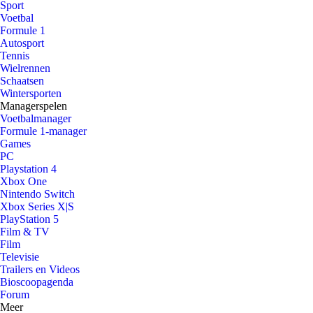
Sport
Voetbal
Formule 1
Autosport
Tennis
Wielrennen
Schaatsen
Wintersporten
Managerspelen
Voetbalmanager
Formule 1-manager
Games
PC
Playstation 4
Xbox One
Nintendo Switch
Xbox Series X|S
PlayStation 5
Film & TV
Film
Televisie
Trailers en Videos
Bioscoopagenda
Forum
Meer