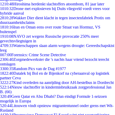
12
10:48
Hiroshima herdenkt slachtoffers atoombom, 81 jaar later
10
10:32
Drone met explosieven bij Duits vliegveld voedt vrees voor
hybride aanval
28
10:28
Wakker Dier dient klacht in tegen insectenfabriek Protix om
duurzaamheidsclaims
18
10:16
Iran en Oman eens over route Straat van Hormuz, VS
buitenspel
19
10:08
NAVO zet wegens Russische provocatie 250% meer
gevechtsvliegtuigen in
47
09:33
Waterschappen slaan alarm wegens droogte: Gereedschapskist
leeg
0
07:00
Forensics: Crime Scene Detective
23
06:40
Zorgmedewerkster die 's nachts haar vriend bezocht terecht
ontslagen
33
00:35
Random Pics van de Dag #1977
18
22:40
Datalek bij Bol en de Bijenkorf na cyberaanval op logistiek
partner Ceva
32
22:27
Kind overleden na aanrijding door AH-bestelbus in Dordrecht
5
22:14
Nieuw slachtoffer in kindermisbruikzaak zorgprofessional Jan
B. (66)
3
20:49
Geen Qatar en Abu Dhabi? Dan eindigt Formule 1-seizoen
mogelijk in Europa
5
20:44
Litouwen vindt opnieuw migrantentunnel onder grens met Wit-
Rusland
44
20:34
Progressieve Democraat El-Sayed wint nipt voorverkiezing