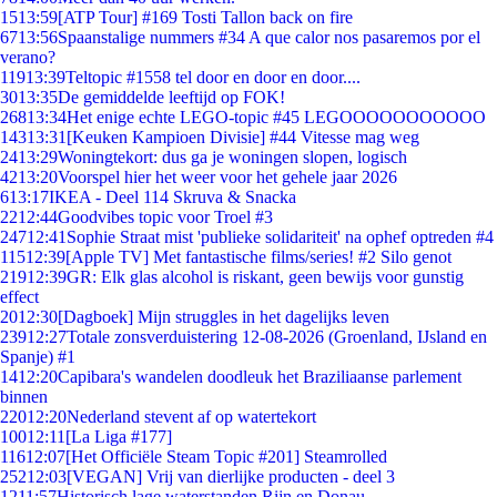
15
13:59
[ATP Tour] #169 Tosti Tallon back on fire
67
13:56
Spaanstalige nummers #34 A que calor nos pasaremos por el
verano?
119
13:39
Teltopic #1558 tel door en door en door....
30
13:35
De gemiddelde leeftijd op FOK!
268
13:34
Het enige echte LEGO-topic #45 LEGOOOOOOOOOOO
143
13:31
[Keuken Kampioen Divisie] #44 Vitesse mag weg
24
13:29
Woningtekort: dus ga je woningen slopen, logisch
42
13:20
Voorspel hier het weer voor het gehele jaar 2026
6
13:17
IKEA - Deel 114 Skruva & Snacka
22
12:44
Goodvibes topic voor Troel #3
247
12:41
Sophie Straat mist 'publieke solidariteit' na ophef optreden #4
115
12:39
[Apple TV] Met fantastische films/series! #2 Silo genot
219
12:39
GR: Elk glas alcohol is riskant, geen bewijs voor gunstig
effect
20
12:30
[Dagboek] Mijn struggles in het dagelijks leven
239
12:27
Totale zonsverduistering 12-08-2026 (Groenland, IJsland en
Spanje) #1
14
12:20
Capibara's wandelen doodleuk het Braziliaanse parlement
binnen
220
12:20
Nederland stevent af op watertekort
100
12:11
[La Liga #177]
116
12:07
[Het Officiële Steam Topic #201] Steamrolled
252
12:03
[VEGAN] Vrij van dierlijke producten - deel 3
12
11:57
Historisch lage waterstanden Rijn en Donau