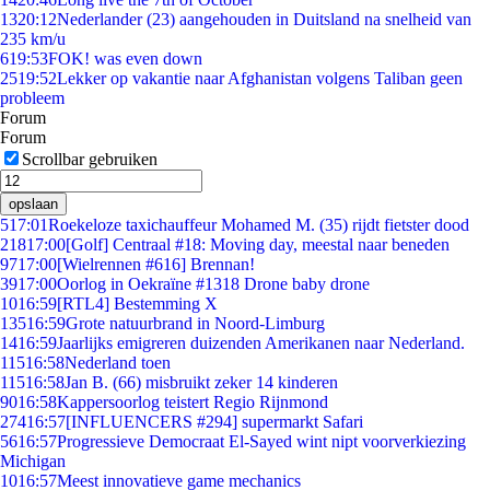
13
20:12
Nederlander (23) aangehouden in Duitsland na snelheid van
235 km/u
6
19:53
FOK! was even down
25
19:52
Lekker op vakantie naar Afghanistan volgens Taliban geen
probleem
Forum
Forum
Scrollbar gebruiken
opslaan
5
17:01
Roekeloze taxichauffeur Mohamed M. (35) rijdt fietster dood
218
17:00
[Golf] Centraal #18: Moving day, meestal naar beneden
97
17:00
[Wielrennen #616] Brennan!
39
17:00
Oorlog in Oekraïne #1318 Drone baby drone
10
16:59
[RTL4] Bestemming X
135
16:59
Grote natuurbrand in Noord-Limburg
14
16:59
Jaarlijks emigreren duizenden Amerikanen naar Nederland.
115
16:58
Nederland toen
115
16:58
Jan B. (66) misbruikt zeker 14 kinderen
90
16:58
Kappersoorlog teistert Regio Rijnmond
274
16:57
[INFLUENCERS #294] supermarkt Safari
56
16:57
Progressieve Democraat El-Sayed wint nipt voorverkiezing
Michigan
10
16:57
Meest innovatieve game mechanics