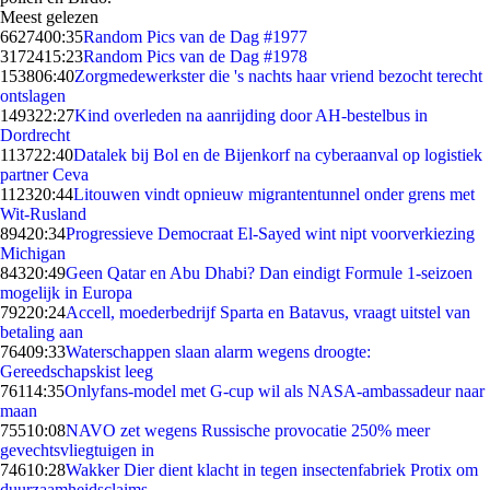
Meest gelezen
66274
00:35
Random Pics van de Dag #1977
31724
15:23
Random Pics van de Dag #1978
1538
06:40
Zorgmedewerkster die 's nachts haar vriend bezocht terecht
ontslagen
1493
22:27
Kind overleden na aanrijding door AH-bestelbus in
Dordrecht
1137
22:40
Datalek bij Bol en de Bijenkorf na cyberaanval op logistiek
partner Ceva
1123
20:44
Litouwen vindt opnieuw migrantentunnel onder grens met
Wit-Rusland
894
20:34
Progressieve Democraat El-Sayed wint nipt voorverkiezing
Michigan
843
20:49
Geen Qatar en Abu Dhabi? Dan eindigt Formule 1-seizoen
mogelijk in Europa
792
20:24
Accell, moederbedrijf Sparta en Batavus, vraagt uitstel van
betaling aan
764
09:33
Waterschappen slaan alarm wegens droogte:
Gereedschapskist leeg
761
14:35
Onlyfans-model met G-cup wil als NASA-ambassadeur naar
maan
755
10:08
NAVO zet wegens Russische provocatie 250% meer
gevechtsvliegtuigen in
746
10:28
Wakker Dier dient klacht in tegen insectenfabriek Protix om
duurzaamheidsclaims