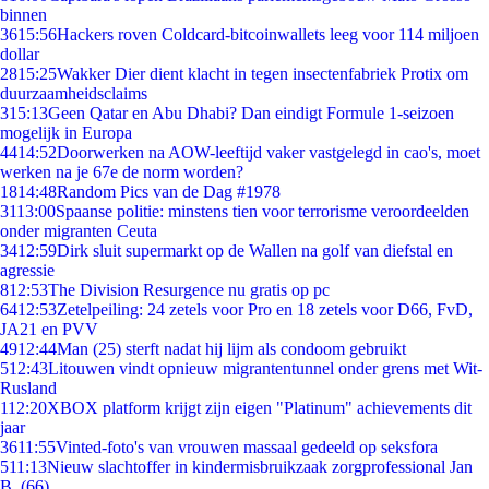
binnen
36
15:56
Hackers roven Coldcard-bitcoinwallets leeg voor 114 miljoen
dollar
28
15:25
Wakker Dier dient klacht in tegen insectenfabriek Protix om
duurzaamheidsclaims
3
15:13
Geen Qatar en Abu Dhabi? Dan eindigt Formule 1-seizoen
mogelijk in Europa
44
14:52
Doorwerken na AOW-leeftijd vaker vastgelegd in cao's, moet
werken na je 67e de norm worden?
18
14:48
Random Pics van de Dag #1978
31
13:00
Spaanse politie: minstens tien voor terrorisme veroordeelden
onder migranten Ceuta
34
12:59
Dirk sluit supermarkt op de Wallen na golf van diefstal en
agressie
8
12:53
The Division Resurgence nu gratis op pc
64
12:53
Zetelpeiling: 24 zetels voor Pro en 18 zetels voor D66, FvD,
JA21 en PVV
49
12:44
Man (25) sterft nadat hij lijm als condoom gebruikt
5
12:43
Litouwen vindt opnieuw migrantentunnel onder grens met Wit-
Rusland
1
12:20
XBOX platform krijgt zijn eigen "Platinum" achievements dit
jaar
36
11:55
Vinted-foto's van vrouwen massaal gedeeld op seksfora
5
11:13
Nieuw slachtoffer in kindermisbruikzaak zorgprofessional Jan
B. (66)