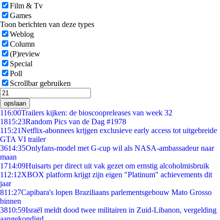
Film & Tv
Games
Toon berichten van deze types
Weblog
Column
(P)review
Special
Poll
Scrollbar gebruiken
opslaan
1
16:00
Trailers kijken: de bioscoopreleases van week 32
18
15:23
Random Pics van de Dag #1978
1
15:21
Netflix-abonnees krijgen exclusieve early access tot uitgebreide
GTA VI trailer
36
14:35
Onlyfans-model met G-cup wil als NASA-ambassadeur naar
maan
17
14:09
Huisarts per direct uit vak gezet om ernstig alcoholmisbruik
1
12:12
XBOX platform krijgt zijn eigen "Platinum" achievements dit
jaar
8
11:27
Capibara's lopen Braziliaans parlementsgebouw Mato Grosso
binnen
38
10:59
Israël meldt dood twee militairen in Zuid-Libanon, vergelding
aangekondigd