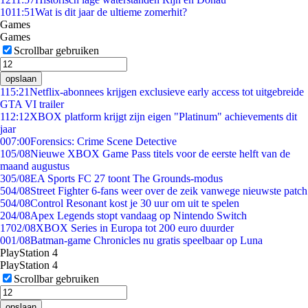
10
11:51
Wat is dit jaar de ultieme zomerhit?
Games
Games
Scrollbar gebruiken
opslaan
1
15:21
Netflix-abonnees krijgen exclusieve early access tot uitgebreide
GTA VI trailer
1
12:12
XBOX platform krijgt zijn eigen "Platinum" achievements dit
jaar
0
07:00
Forensics: Crime Scene Detective
1
05/08
Nieuwe XBOX Game Pass titels voor de eerste helft van de
maand augustus
3
05/08
EA Sports FC 27 toont The Grounds-modus
5
04/08
Street Fighter 6-fans weer over de zeik vanwege nieuwste patch
5
04/08
Control Resonant kost je 30 uur om uit te spelen
2
04/08
Apex Legends stopt vandaag op Nintendo Switch
17
02/08
XBOX Series in Europa tot 200 euro duurder
0
01/08
Batman-game Chronicles nu gratis speelbaar op Luna
PlayStation 4
PlayStation 4
Scrollbar gebruiken
opslaan