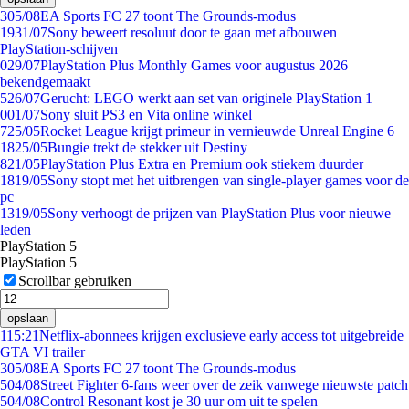
3
05/08
EA Sports FC 27 toont The Grounds-modus
19
31/07
Sony beweert resoluut door te gaan met afbouwen
PlayStation-schijven
0
29/07
PlayStation Plus Monthly Games voor augustus 2026
bekendgemaakt
5
26/07
Gerucht: LEGO werkt aan set van originele PlayStation 1
0
01/07
Sony sluit PS3 en Vita online winkel
7
25/05
Rocket League krijgt primeur in vernieuwde Unreal Engine 6
18
25/05
Bungie trekt de stekker uit Destiny
8
21/05
PlayStation Plus Extra en Premium ook stiekem duurder
18
19/05
Sony stopt met het uitbrengen van single-player games voor de
pc
13
19/05
Sony verhoogt de prijzen van PlayStation Plus voor nieuwe
leden
PlayStation 5
PlayStation 5
Scrollbar gebruiken
opslaan
1
15:21
Netflix-abonnees krijgen exclusieve early access tot uitgebreide
GTA VI trailer
3
05/08
EA Sports FC 27 toont The Grounds-modus
5
04/08
Street Fighter 6-fans weer over de zeik vanwege nieuwste patch
5
04/08
Control Resonant kost je 30 uur om uit te spelen