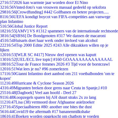
27
16:57
2026 kan warmste jaar worden door El Nino
32
16:56
Vinted-foto's van vrouwen massaal gedeeld op seksfora
298
16:56
[Crowdfunding] #442 Golfbanen en betere projecten.....
81
16:56
UEFA kondigt boycot van FIFA-competities aan vanwege
plan Infantino
5
16:56
Global Justice Report
182
16:55
[AMV] VS #1312 spammers van de internationale rechtsorde
38
16:54
[SBS6] De Bondgenoten #317 We dansen de macaroni
45
16:54
Huisarts doet haar werk onder invloed van alcohol
222
16:54
Top 2000 Editie 2025 #243 Alle dikzakken willen op je
lijken
120
16:53
[WLR SC #417] Nieuw deel openen was kaputt
130
16:52
[UEL/ECL live topic] #160 GOAAAAAAAAAAAAAL
180
16:52
Tour de France femmes 2026 #3 Tijd voor de borstcrawl
120
16:51
Wat lees je nu? #96 zomerlezen
171
16:50
Gianni Infantino doet aanbod om 211 voetbalbonden 'om te
kopen'
112
16:49
Hurricane & Cyclone Season 2026
43
16:49
Migranten breken door grens naar Ceuta in Spanje,l #10
255
16:48
[Dagboek] Veel aan hoofd - Deel 27
91
16:48
Koopzegels sparen bij AH duurt straks 2x zo lang
112
16:47
Lisa (38) vermoord door Afghaanse asielzoeker
237
16:45
Speciaalbieren #80: another one bites the dust
56
16:44
Covid19 the aftermath #17 bananenmilkshake
186
16:41
Boeken worden opgekocht om chatbots te voeden