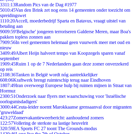
33
11:13
Random Pics van de Dag #1977
50
10:45
Van den Brink zet nog eens 14 gemeenten onder toezicht om
spreidingswet
11
10:20
Accell, moederbedrijf Sparta en Batavus, vraagt uitstel van
betaling aan
90
09:59
'Belgische' jongeren terroriseren Galderse Meren, maar Boa's
pakken topless zonnen aan
79
09:56
In veel gemeenten helemaal geen vuurwerk meer met oud en
nieuw
34
09:49
Albert Heijn halveert tempo van Koopzegels sparen vanaf
september
19
09:45
Ruim 1 op de 7 Nederlanders gaan deze zomer onverzekerd
op reis
21
08:36
Tanken in België wordt nóg aantrekkelijker
6
08:06
Kraftwerk brengt ruimteschip terug naar Eindhoven
18
07:49
Iran overweegt Europese hulp bij ruimen mijnen in Straat van
Hormuz
23
00:51
Onderzoek naar flyers met waarschuwing voor 'Israëlische
oorlogsmisdadigers'
30
00:44
Ceuta-leider noemt Marokkaanse grensaanval door migranten
'gruweldaad'
4
23:27
Zomervakantieweerbericht: aanhoudend zomers
1
22:57
Vollering de sterkste na lastige heuvelrit
3
20:59
EA Sports FC 27 toont The Grounds-modus
14
20:46
Long live the 7th of October