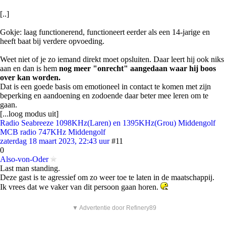
[..]
Gokje: laag functionerend, functioneert eerder als een 14-jarige en
heeft baat bij verdere opvoeding.
Weet niet of je zo iemand direkt moet opsluiten. Daar leert hij ook niks
aan en dan is hem
nog meer "onrecht" aangedaan waar hij boos
over kan worden.
Dat is een goede basis om emotioneel in contact te komen met zijn
beperking en aandoening en zodoende daar beter mee leren om te
gaan.
[...loog modus uit]
Radio Seabreeze 1098KHz(Laren) en 1395KHz(Grou) Middengolf
MCB radio 747KHz Middengolf
zaterdag 18 maart 2023, 22:43 uur
#11
0
Also-von-Oder
Last man standing.
Deze gast is te agressief om zo weer toe te laten in de maatschappij.
Ik vrees dat we vaker van dit persoon gaan horen.
▼ Advertentie door Refinery89