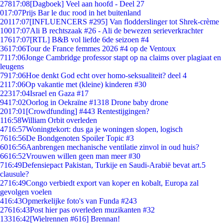
278
17:08
[Dagboek] Veel aan hoofd - Deel 27
0
17:07
Prijs Bar le duc rood in het buitenland
201
17:07
[INFLUENCERS #295] Van flodderslinger tot Shrek-crème
100
17:07
Ali B rechtszaak #26 - Ali de bewezen serieverkrachter
176
17:07
[RTL] B&B vol liefde 6de seizoen #4
36
17:06
Tour de France femmes 2026 #4 op de Ventoux
71
17:06
Jonge Cambridge professor stapt op na claims over plagiaat en
leugens
79
17:06
Hoe denkt God echt over homo-seksualiteit? deel 4
21
17:06
Op vakantie met (kleine) kinderen #30
223
17:04
Israel en Gaza #17
94
17:02
Oorlog in Oekraïne #1318 Drone baby drone
20
17:01
[Crowdfunding] #443 Rentestijgingen?
1
16:58
William Orbit overleden
47
16:57
Woningtekort: dus ga je woningen slopen, logisch
76
16:56
De Bondgenoten Spoiler Topic #3
60
16:56
Aanbrengen mechanische ventilatie zinvol in oud huis?
66
16:52
Vrouwen willen geen man meer #30
7
16:49
Defensiepact Pakistan, Turkije en Saudi-Arabië bevat art.5
clausule?
27
16:49
Congo verbiedt export van koper en kobalt, Europa zal
gevolgen voelen
4
16:43
Opmerkelijke foto's van Funda #243
276
16:43
Post hier pas overleden muzikanten #32
133
16:42
[Wielrennen #616] Brennan!