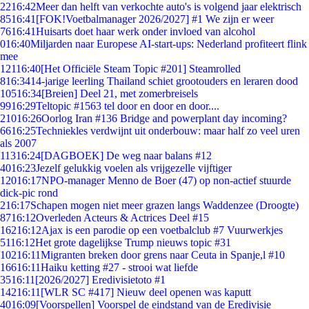
22
16:42
Meer dan helft van verkochte auto's is volgend jaar elektrisch
85
16:41
[FOK!Voetbalmanager 2026/2027] #1 We zijn er weer
76
16:41
Huisarts doet haar werk onder invloed van alcohol
0
16:40
Miljarden naar Europese AI-start-ups: Nederland profiteert flink
mee
121
16:40
[Het Officiële Steam Topic #201] Steamrolled
8
16:34
14-jarige leerling Thailand schiet grootouders en leraren dood
105
16:34
[Breien] Deel 21, met zomerbreisels
99
16:29
Teltopic #1563 tel door en door en door....
210
16:26
Oorlog Iran #136 Bridge and powerplant day incoming?
66
16:25
Techniekles verdwijnt uit onderbouw: maar half zo veel uren
als 2007
113
16:24
[DAGBOEK] De weg naar balans #12
40
16:23
Jezelf gelukkig voelen als vrijgezelle vijftiger
120
16:17
NPO-manager Menno de Boer (47) op non-actief stuurde
dick-pic rond
2
16:17
Schapen mogen niet meer grazen langs Waddenzee (Droogte)
87
16:12
Overleden Acteurs & Actrices Deel #15
162
16:12
Ajax is een parodie op een voetbalclub #7 Vuurwerkjes
51
16:12
Het grote dagelijkse Trump nieuws topic #31
102
16:11
Migranten breken door grens naar Ceuta in Spanje,l #10
166
16:11
Haiku ketting #27 - strooi wat liefde
35
16:11
[2026/2027] Eredivisietoto #1
142
16:11
[WLR SC #417] Nieuw deel openen was kaputt
40
16:09
[Voorspellen] Voorspel de eindstand van de Eredivisie