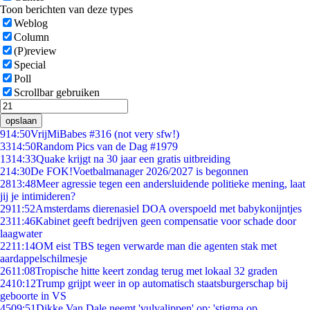
Toon berichten van deze types
Weblog
Column
(P)review
Special
Poll
Scrollbar gebruiken
opslaan
9
14:50
VrijMiBabes #316 (not very sfw!)
33
14:50
Random Pics van de Dag #1979
13
14:33
Quake krijgt na 30 jaar een gratis uitbreiding
2
14:30
De FOK!Voetbalmanager 2026/2027 is begonnen
28
13:48
Meer agressie tegen een andersluidende politieke mening, laat
jij je intimideren?
29
11:52
Amsterdams dierenasiel DOA overspoeld met babykonijntjes
23
11:46
Kabinet geeft bedrijven geen compensatie voor schade door
laagwater
22
11:14
OM eist TBS tegen verwarde man die agenten stak met
aardappelschilmesje
26
11:08
Tropische hitte keert zondag terug met lokaal 32 graden
24
10:12
Trump grijpt weer in op automatisch staatsburgerschap bij
geboorte in VS
45
09:51
Dikke Van Dale neemt 'vulvalippen' op: 'stigma op