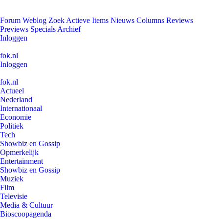
Forum
Weblog
Zoek
Actieve Items
Nieuws
Columns
Reviews
Previews
Specials
Archief
Inloggen
fok.nl
Inloggen
fok.nl
Actueel
Nederland
Internationaal
Economie
Politiek
Tech
Showbiz en Gossip
Opmerkelijk
Entertainment
Showbiz en Gossip
Muziek
Film
Televisie
Media & Cultuur
Bioscoopagenda