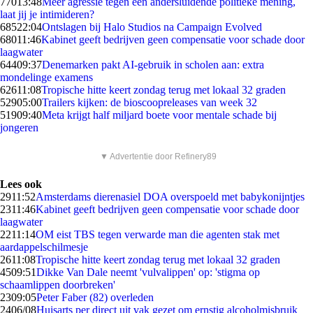
770
13:48
Meer agressie tegen een andersluidende politieke mening,
laat jij je intimideren?
685
22:04
Ontslagen bij Halo Studios na Campaign Evolved
680
11:46
Kabinet geeft bedrijven geen compensatie voor schade door
laagwater
644
09:37
Denemarken pakt AI-gebruik in scholen aan: extra
mondelinge examens
626
11:08
Tropische hitte keert zondag terug met lokaal 32 graden
529
05:00
Trailers kijken: de bioscoopreleases van week 32
519
09:40
Meta krijgt half miljard boete voor mentale schade bij
jongeren
▼ Advertentie door Refinery89
Lees ook
29
11:52
Amsterdams dierenasiel DOA overspoeld met babykonijntjes
23
11:46
Kabinet geeft bedrijven geen compensatie voor schade door
laagwater
22
11:14
OM eist TBS tegen verwarde man die agenten stak met
aardappelschilmesje
26
11:08
Tropische hitte keert zondag terug met lokaal 32 graden
45
09:51
Dikke Van Dale neemt 'vulvalippen' op: 'stigma op
schaamlippen doorbreken'
23
09:05
Peter Faber (82) overleden
24
06/08
Huisarts per direct uit vak gezet om ernstig alcoholmisbruik