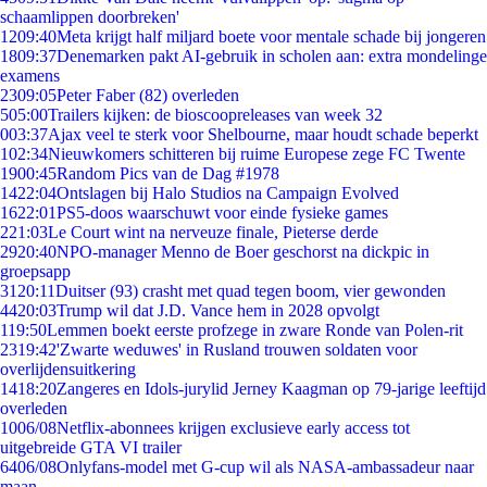
schaamlippen doorbreken'
12
09:40
Meta krijgt half miljard boete voor mentale schade bij jongeren
18
09:37
Denemarken pakt AI-gebruik in scholen aan: extra mondelinge
examens
23
09:05
Peter Faber (82) overleden
5
05:00
Trailers kijken: de bioscoopreleases van week 32
0
03:37
Ajax veel te sterk voor Shelbourne, maar houdt schade beperkt
1
02:34
Nieuwkomers schitteren bij ruime Europese zege FC Twente
19
00:45
Random Pics van de Dag #1978
14
22:04
Ontslagen bij Halo Studios na Campaign Evolved
16
22:01
PS5-doos waarschuwt voor einde fysieke games
2
21:03
Le Court wint na nerveuze finale, Pieterse derde
29
20:40
NPO-manager Menno de Boer geschorst na dickpic in
groepsapp
31
20:11
Duitser (93) crasht met quad tegen boom, vier gewonden
44
20:03
Trump wil dat J.D. Vance hem in 2028 opvolgt
1
19:50
Lemmen boekt eerste profzege in zware Ronde van Polen-rit
23
19:42
'Zwarte weduwes' in Rusland trouwen soldaten voor
overlijdensuitkering
14
18:20
Zangeres en Idols-jurylid Jerney Kaagman op 79-jarige leeftijd
overleden
10
06/08
Netflix-abonnees krijgen exclusieve early access tot
uitgebreide GTA VI trailer
64
06/08
Onlyfans-model met G-cup wil als NASA-ambassadeur naar
maan