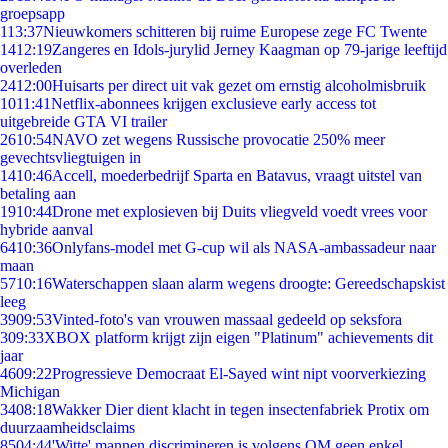
groepsapp
1
13:37
Nieuwkomers schitteren bij ruime Europese zege FC Twente
14
12:19
Zangeres en Idols-jurylid Jerney Kaagman op 79-jarige leeftijd
overleden
24
12:00
Huisarts per direct uit vak gezet om ernstig alcoholmisbruik
10
11:41
Netflix-abonnees krijgen exclusieve early access tot
uitgebreide GTA VI trailer
26
10:54
NAVO zet wegens Russische provocatie 250% meer
gevechtsvliegtuigen in
14
10:46
Accell, moederbedrijf Sparta en Batavus, vraagt uitstel van
betaling aan
19
10:44
Drone met explosieven bij Duits vliegveld voedt vrees voor
hybride aanval
64
10:36
Onlyfans-model met G-cup wil als NASA-ambassadeur naar
maan
57
10:16
Waterschappen slaan alarm wegens droogte: Gereedschapskist
leeg
39
09:53
Vinted-foto's van vrouwen massaal gedeeld op seksfora
3
09:33
XBOX platform krijgt zijn eigen "Platinum" achievements dit
jaar
46
09:22
Progressieve Democraat El-Sayed wint nipt voorverkiezing
Michigan
34
08:18
Wakker Dier dient klacht in tegen insectenfabriek Protix om
duurzaamheidsclaims
85
04:44
'Witte' mannen discrimineren is volgens OM geen enkel