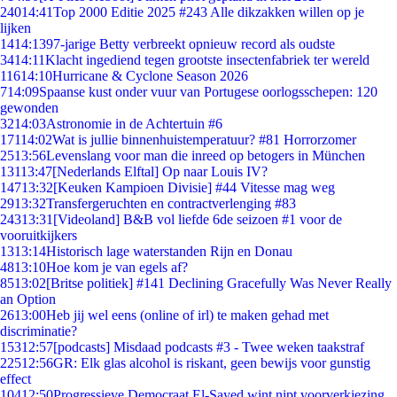
240
14:41
Top 2000 Editie 2025 #243 Alle dikzakken willen op je
lijken
14
14:13
97-jarige Betty verbreekt opnieuw record als oudste
34
14:11
Klacht ingediend tegen grootste insectenfabriek ter wereld
116
14:10
Hurricane & Cyclone Season 2026
7
14:09
Spaanse kust onder vuur van Portugese oorlogsschepen: 120
gewonden
32
14:03
Astronomie in de Achtertuin #6
171
14:02
Wat is jullie binnenhuistemperatuur? #81 Horrorzomer
25
13:56
Levenslang voor man die inreed op betogers in München
131
13:47
[Nederlands Elftal] Op naar Louis IV?
147
13:32
[Keuken Kampioen Divisie] #44 Vitesse mag weg
29
13:32
Transfergeruchten en contractverlenging #83
243
13:31
[Videoland] B&B vol liefde 6de seizoen #1 voor de
vooruitkijkers
13
13:14
Historisch lage waterstanden Rijn en Donau
48
13:10
Hoe kom je van egels af?
85
13:02
[Britse politiek] #141 Declining Gracefully Was Never Really
an Option
26
13:00
Heb jij wel eens (online of irl) te maken gehad met
discriminatie?
153
12:57
[podcasts] Misdaad podcasts #3 - Twee weken taakstraf
225
12:56
GR: Elk glas alcohol is riskant, geen bewijs voor gunstig
effect
104
12:50
Progressieve Democraat El-Sayed wint nipt voorverkiezing