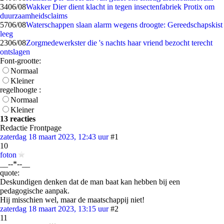
34
06/08
Wakker Dier dient klacht in tegen insectenfabriek Protix om
duurzaamheidsclaims
57
06/08
Waterschappen slaan alarm wegens droogte: Gereedschapskist
leeg
23
06/08
Zorgmedewerkster die 's nachts haar vriend bezocht terecht
ontslagen
Font-grootte:
Normaal
Kleiner
regelhoogte :
Normaal
Kleiner
13 reacties
Redactie Frontpage
zaterdag 18 maart 2023, 12:43 uur
#1
10
foton
__--*--__
quote:
Deskundigen denken dat de man baat kan hebben bij een
pedagogische aanpak.
Hij misschien wel, maar de maatschappij niet!
zaterdag 18 maart 2023, 13:15 uur
#2
11