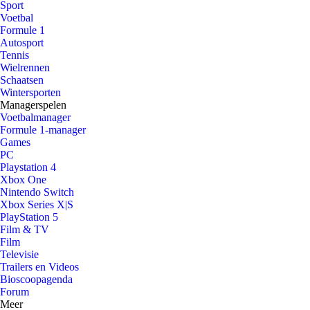
Sport
Voetbal
Formule 1
Autosport
Tennis
Wielrennen
Schaatsen
Wintersporten
Managerspelen
Voetbalmanager
Formule 1-manager
Games
PC
Playstation 4
Xbox One
Nintendo Switch
Xbox Series X|S
PlayStation 5
Film & TV
Film
Televisie
Trailers en Videos
Bioscoopagenda
Forum
Meer