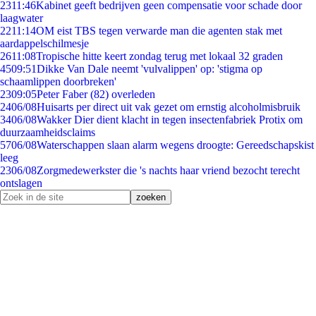
23
11:46
Kabinet geeft bedrijven geen compensatie voor schade door
laagwater
22
11:14
OM eist TBS tegen verwarde man die agenten stak met
aardappelschilmesje
26
11:08
Tropische hitte keert zondag terug met lokaal 32 graden
45
09:51
Dikke Van Dale neemt 'vulvalippen' op: 'stigma op
schaamlippen doorbreken'
23
09:05
Peter Faber (82) overleden
24
06/08
Huisarts per direct uit vak gezet om ernstig alcoholmisbruik
34
06/08
Wakker Dier dient klacht in tegen insectenfabriek Protix om
duurzaamheidsclaims
57
06/08
Waterschappen slaan alarm wegens droogte: Gereedschapskist
leeg
23
06/08
Zorgmedewerkster die 's nachts haar vriend bezocht terecht
ontslagen