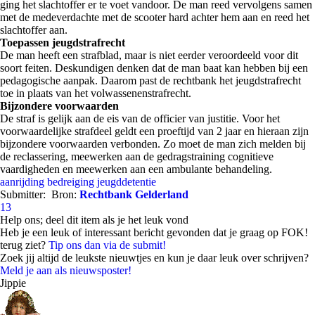
ging het slachtoffer er te voet vandoor. De man reed vervolgens samen
met de medeverdachte met de scooter hard achter hem aan en reed het
slachtoffer aan.
Toepassen jeugdstrafrecht
De man heeft een strafblad, maar is niet eerder veroordeeld voor dit
soort feiten. Deskundigen denken dat de man baat kan hebben bij een
pedagogische aanpak. Daarom past de rechtbank het jeugdstrafrecht
toe in plaats van het volwassenenstrafrecht.
Bijzondere voorwaarden
De straf is gelijk aan de eis van de officier van justitie. Voor het
voorwaardelijke strafdeel geldt een proeftijd van 2 jaar en hieraan zijn
bijzondere voorwaarden verbonden. Zo moet de man zich melden bij
de reclassering, meewerken aan de gedragstraining cognitieve
vaardigheden en meewerken aan een ambulante behandeling.
aanrijding
bedreiging
jeugddetentie
Submitter:
Bron:
Rechtbank Gelderland
13
Help ons; deel dit item als je het leuk vond
Heb je een leuk of interessant bericht gevonden dat je graag op FOK!
terug ziet?
Tip ons dan via de submit!
Zoek jij altijd de leukste nieuwtjes en kun je daar leuk over schrijven?
Meld je aan als nieuwsposter!
Jippie