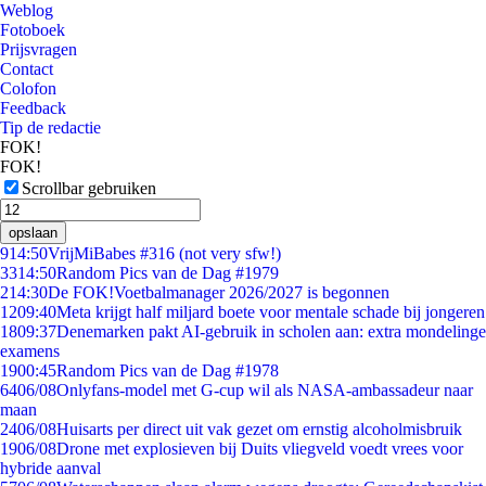
Weblog
Fotoboek
Prijsvragen
Contact
Colofon
Feedback
Tip de redactie
FOK!
FOK!
Scrollbar gebruiken
opslaan
9
14:50
VrijMiBabes #316 (not very sfw!)
33
14:50
Random Pics van de Dag #1979
2
14:30
De FOK!Voetbalmanager 2026/2027 is begonnen
12
09:40
Meta krijgt half miljard boete voor mentale schade bij jongeren
18
09:37
Denemarken pakt AI-gebruik in scholen aan: extra mondelinge
examens
19
00:45
Random Pics van de Dag #1978
64
06/08
Onlyfans-model met G-cup wil als NASA-ambassadeur naar
maan
24
06/08
Huisarts per direct uit vak gezet om ernstig alcoholmisbruik
19
06/08
Drone met explosieven bij Duits vliegveld voedt vrees voor
hybride aanval