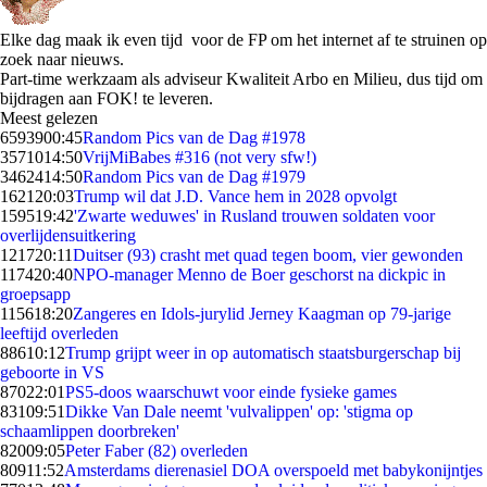
Elke dag maak ik even tijd voor de FP om het internet af te struinen op
zoek naar nieuws.
Part-time werkzaam als adviseur Kwaliteit Arbo en Milieu, dus tijd om
bijdragen aan FOK! te leveren.
Meest gelezen
65939
00:45
Random Pics van de Dag #1978
35710
14:50
VrijMiBabes #316 (not very sfw!)
34624
14:50
Random Pics van de Dag #1979
1621
20:03
Trump wil dat J.D. Vance hem in 2028 opvolgt
1595
19:42
'Zwarte weduwes' in Rusland trouwen soldaten voor
overlijdensuitkering
1217
20:11
Duitser (93) crasht met quad tegen boom, vier gewonden
1174
20:40
NPO-manager Menno de Boer geschorst na dickpic in
groepsapp
1156
18:20
Zangeres en Idols-jurylid Jerney Kaagman op 79-jarige
leeftijd overleden
886
10:12
Trump grijpt weer in op automatisch staatsburgerschap bij
geboorte in VS
870
22:01
PS5-doos waarschuwt voor einde fysieke games
831
09:51
Dikke Van Dale neemt 'vulvalippen' op: 'stigma op
schaamlippen doorbreken'
820
09:05
Peter Faber (82) overleden
809
11:52
Amsterdams dierenasiel DOA overspoeld met babykonijntjes