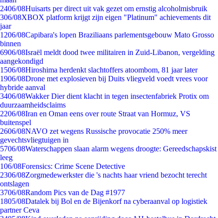
24
06/08
Huisarts per direct uit vak gezet om ernstig alcoholmisbruik
3
06/08
XBOX platform krijgt zijn eigen "Platinum" achievements dit
jaar
12
06/08
Capibara's lopen Braziliaans parlementsgebouw Mato Grosso
binnen
69
06/08
Israël meldt dood twee militairen in Zuid-Libanon, vergelding
aangekondigd
15
06/08
Hiroshima herdenkt slachtoffers atoombom, 81 jaar later
19
06/08
Drone met explosieven bij Duits vliegveld voedt vrees voor
hybride aanval
34
06/08
Wakker Dier dient klacht in tegen insectenfabriek Protix om
duurzaamheidsclaims
22
06/08
Iran en Oman eens over route Straat van Hormuz, VS
buitenspel
26
06/08
NAVO zet wegens Russische provocatie 250% meer
gevechtsvliegtuigen in
57
06/08
Waterschappen slaan alarm wegens droogte: Gereedschapskist
leeg
1
06/08
Forensics: Crime Scene Detective
23
06/08
Zorgmedewerkster die 's nachts haar vriend bezocht terecht
ontslagen
37
06/08
Random Pics van de Dag #1977
18
05/08
Datalek bij Bol en de Bijenkorf na cyberaanval op logistiek
partner Ceva