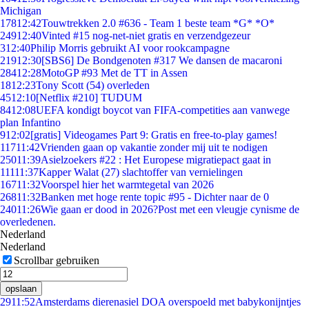
Michigan
178
12:42
Touwtrekken 2.0 #636 - Team 1 beste team *G* *O*
249
12:40
Vinted #15 nog-net-niet gratis en verzendgezeur
3
12:40
Philip Morris gebruikt AI voor rookcampagne
219
12:30
[SBS6] De Bondgenoten #317 We dansen de macaroni
284
12:28
MotoGP #93 Met de TT in Assen
18
12:23
Tony Scott (54) overleden
45
12:10
[Netflix #210] TUDUM
84
12:08
UEFA kondigt boycot van FIFA-competities aan vanwege
plan Infantino
9
12:02
[gratis] Videogames Part 9: Gratis en free-to-play games!
117
11:42
Vrienden gaan op vakantie zonder mij uit te nodigen
250
11:39
Asielzoekers #22 : Het Europese migratiepact gaat in
111
11:37
Kapper Walat (27) slachtoffer van vernielingen
167
11:32
Voorspel hier het warmtegetal van 2026
268
11:32
Banken met hoge rente topic #95 - Dichter naar de 0
240
11:26
Wie gaan er dood in 2026?Post met een vleugje cynisme de
overledenen.
Nederland
Nederland
Scrollbar gebruiken
opslaan
29
11:52
Amsterdams dierenasiel DOA overspoeld met babykonijntjes