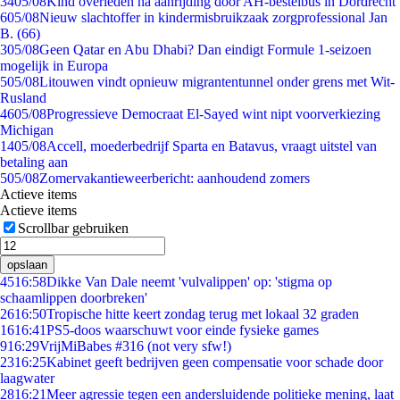
34
05/08
Kind overleden na aanrijding door AH-bestelbus in Dordrecht
6
05/08
Nieuw slachtoffer in kindermisbruikzaak zorgprofessional Jan
B. (66)
3
05/08
Geen Qatar en Abu Dhabi? Dan eindigt Formule 1-seizoen
mogelijk in Europa
5
05/08
Litouwen vindt opnieuw migrantentunnel onder grens met Wit-
Rusland
46
05/08
Progressieve Democraat El-Sayed wint nipt voorverkiezing
Michigan
14
05/08
Accell, moederbedrijf Sparta en Batavus, vraagt uitstel van
betaling aan
5
05/08
Zomervakantieweerbericht: aanhoudend zomers
Actieve items
Actieve items
Scrollbar gebruiken
opslaan
45
16:58
Dikke Van Dale neemt 'vulvalippen' op: 'stigma op
schaamlippen doorbreken'
26
16:50
Tropische hitte keert zondag terug met lokaal 32 graden
16
16:41
PS5-doos waarschuwt voor einde fysieke games
9
16:29
VrijMiBabes #316 (not very sfw!)
23
16:25
Kabinet geeft bedrijven geen compensatie voor schade door
laagwater
28
16:21
Meer agressie tegen een andersluidende politieke mening, laat