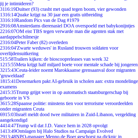
jij je intimideren?
31
16:19
Duitser (93) crasht met quad tegen boom, vier gewonden
13
16:14
Quake krijgt na 30 jaar een gratis uitbreiding
33
16:10
Random Pics van de Dag #1979
29
16:08
Amsterdams dierenasiel DOA overspoeld met babykonijntjes
22
16:07
OM eist TBS tegen verwarde man die agenten stak met
aardappelschilmesje
23
16:04
Peter Faber (82) overleden
23
16:04
'Zwarte weduwes' in Rusland trouwen soldaten voor
overlijdensuitkering
5
15:58
Trailers kijken: de bioscoopreleases van week 32
12
15:55
Meta krijgt half miljard boete voor mentale schade bij jongeren
32
15:43
Ceuta-leider noemt Marokkaanse grensaanval door migranten
'gruweldaad'
18
15:41
Denemarken pakt AI-gebruik in scholen aan: extra mondelinge
examens
24
15:35
Trump grijpt weer in op automatisch staatsburgerschap bij
geboorte in VS
36
15:28
Spaanse politie: minstens tien voor terrorisme veroordeelden
onder migranten Ceuta
69
15:03
Israël meldt dood twee militairen in Zuid-Libanon, vergelding
aangekondigd
44
14:47
Trump wil dat J.D. Vance hem in 2028 opvolgt
14
13:49
Ontslagen bij Halo Studios na Campaign Evolved
29
13:48
NPO-manager Menno de Boer geschorst na dickpic in