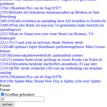
probleem
37
04:13
Random Pics van de Dag #1977
27
03:06
Doden bij Oekraïense droneaanvallen op Moskou en Sint-
Petersburg
34
01:01
Kind overleden na aanrijding door AH-bestelbus in Dordrecht
53
00:28
Van den Brink zet nog eens 14 gemeenten onder toezicht om
spreidingswet
22
22:50
Iran en Oman eens over route Straat van Hormuz, VS
buitenspel
2
22:17
Le Court wint na nerveuze finale, Pieterse derde
12
20:48
Capibara's lopen Braziliaans parlementsgebouw Mato Grosso
binnen
5
20:30
Zomervakantieweerbericht: aanhoudend zomers
1
20:21
Lemmen boekt eerste profzege in zware Ronde van Polen-rit
15
19:45
Hiroshima herdenkt slachtoffers atoombom, 81 jaar later
21
19:34
OM: vierde verdachte (18) vast op verdenking van beramen
aanslag
19
19:25
Random Pics van de Dag #1978
8
18:19
In Spider-Man: Brand New Day is Spidey echt weer Spidey
Forum
Forum
Scrollbar gebruiken
opslaan