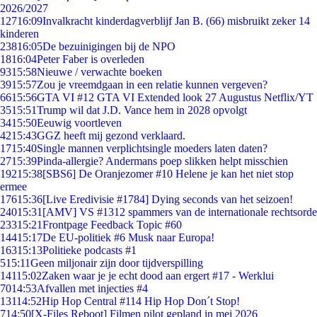
2026/2027
127
16:09
Invalkracht kinderdagverblijf Jan B. (66) misbruikt zeker 14
kinderen
238
16:05
De bezuinigingen bij de NPO
18
16:04
Peter Faber is overleden
93
15:58
Nieuwe / verwachte boeken
39
15:57
Zou je vreemdgaan in een relatie kunnen vergeven?
66
15:56
GTA VI #12 GTA VI Extended look 27 Augustus Netflix/YT
35
15:51
Trump wil dat J.D. Vance hem in 2028 opvolgt
34
15:50
Eeuwig voortleven
42
15:43
GGZ heeft mij gezond verklaard.
17
15:40
Single mannen verplichtsingle moeders laten daten?
27
15:39
Pinda-allergie? Andermans poep slikken helpt misschien
192
15:38
[SBS6] De Oranjezomer #10 Helene je kan het niet stop
ermee
176
15:36
[Live Eredivisie #1784] Dying seconds van het seizoen!
240
15:31
[AMV] VS #1312 spammers van de internationale rechtsorde
233
15:21
Frontpage Feedback Topic #60
144
15:17
De EU-politiek #6 Musk naar Europa!
163
15:13
Politieke podcasts #1
5
15:11
Geen miljonair zijn door tijdverspilling
141
15:02
Zaken waar je je echt dood aan ergert #17 - Werklui
70
14:53
Afvallen met injecties #4
131
14:52
Hip Hop Central #114 Hip Hop Don´t Stop!
7
14:50
[X-Files Reboot] Filmen pilot gepland in mei 2026