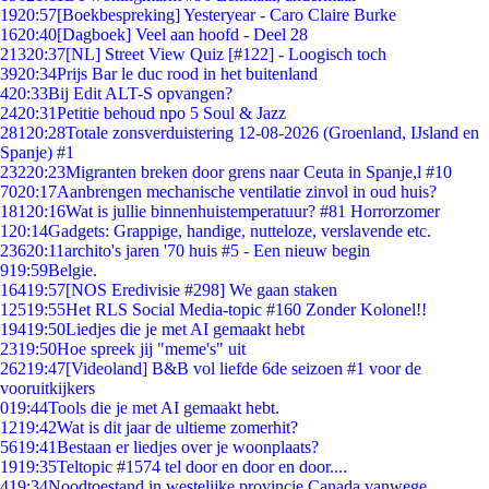
19
20:57
[Boekbespreking] Yesteryear - Caro Claire Burke
16
20:40
[Dagboek] Veel aan hoofd - Deel 28
213
20:37
[NL] Street View Quiz [#122] - Loogisch toch
39
20:34
Prijs Bar le duc rood in het buitenland
4
20:33
Bij Edit ALT-S opvangen?
24
20:31
Petitie behoud npo 5 Soul & Jazz
281
20:28
Totale zonsverduistering 12-08-2026 (Groenland, IJsland en
Spanje) #1
232
20:23
Migranten breken door grens naar Ceuta in Spanje,l #10
70
20:17
Aanbrengen mechanische ventilatie zinvol in oud huis?
181
20:16
Wat is jullie binnenhuistemperatuur? #81 Horrorzomer
1
20:14
Gadgets: Grappige, handige, nutteloze, verslavende etc.
236
20:11
archito's jaren '70 huis #5 - Een nieuw begin
9
19:59
Belgie.
164
19:57
[NOS Eredivisie #298] We gaan staken
125
19:55
Het RLS Social Media-topic #160 Zonder Kolonel!!
194
19:50
Liedjes die je met AI gemaakt hebt
23
19:50
Hoe spreek jij "meme's" uit
262
19:47
[Videoland] B&B vol liefde 6de seizoen #1 voor de
vooruitkijkers
0
19:44
Tools die je met AI gemaakt hebt.
12
19:42
Wat is dit jaar de ultieme zomerhit?
56
19:41
Bestaan er liedjes over je woonplaats?
19
19:35
Teltopic #1574 tel door en door en door....
4
19:34
Noodtoestand in westelijke provincie Canada vanwege