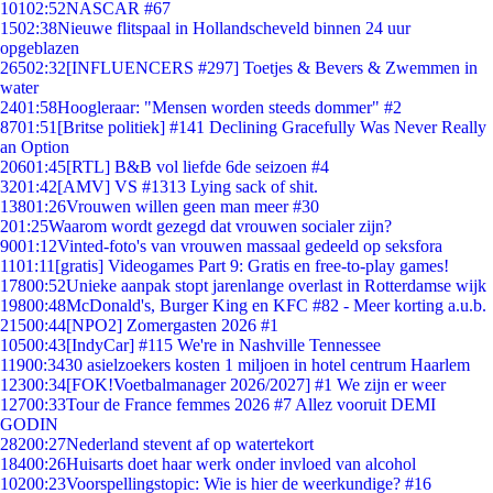
101
02:52
NASCAR #67
15
02:38
Nieuwe flitspaal in Hollandscheveld binnen 24 uur
opgeblazen
265
02:32
[INFLUENCERS #297] Toetjes & Bevers & Zwemmen in
water
24
01:58
Hoogleraar: "Mensen worden steeds dommer" #2
87
01:51
[Britse politiek] #141 Declining Gracefully Was Never Really
an Option
206
01:45
[RTL] B&B vol liefde 6de seizoen #4
32
01:42
[AMV] VS #1313 Lying sack of shit.
138
01:26
Vrouwen willen geen man meer #30
2
01:25
Waarom wordt gezegd dat vrouwen socialer zijn?
90
01:12
Vinted-foto's van vrouwen massaal gedeeld op seksfora
11
01:11
[gratis] Videogames Part 9: Gratis en free-to-play games!
178
00:52
Unieke aanpak stopt jarenlange overlast in Rotterdamse wijk
198
00:48
McDonald's, Burger King en KFC #82 - Meer korting a.u.b.
215
00:44
[NPO2] Zomergasten 2026 #1
105
00:43
[IndyCar] #115 We're in Nashville Tennessee
119
00:34
30 asielzoekers kosten 1 miljoen in hotel centrum Haarlem
123
00:34
[FOK!Voetbalmanager 2026/2027] #1 We zijn er weer
127
00:33
Tour de France femmes 2026 #7 Allez vooruit DEMI
GODIN
282
00:27
Nederland stevent af op watertekort
184
00:26
Huisarts doet haar werk onder invloed van alcohol
102
00:23
Voorspellingstopic: Wie is hier de weerkundige? #16