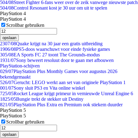
5
04/08
Street Fighter 6-fans weer over de zeik vanwege nieuwste patch
5
04/08
Control Resonant kost je 30 uur om uit te spelen
PlayStation 4
PlayStation 4
Scrollbar gebruiken
opslaan
23
07/08
Quake krijgt na 30 jaar een gratis uitbreiding
19
06/08
PS5-doos waarschuwt voor einde fysieke games
3
05/08
EA Sports FC 27 toont The Grounds-modus
19
31/07
Sony beweert resoluut door te gaan met afbouwen
PlayStation-schijven
0
29/07
PlayStation Plus Monthly Games voor augustus 2026
bekendgemaakt
5
26/07
Gerucht: LEGO werkt aan set van originele PlayStation 1
0
01/07
Sony sluit PS3 en Vita online winkel
7
25/05
Rocket League krijgt primeur in vernieuwde Unreal Engine 6
18
25/05
Bungie trekt de stekker uit Destiny
8
21/05
PlayStation Plus Extra en Premium ook stiekem duurder
PlayStation 5
PlayStation 5
Scrollbar gebruiken
opslaan