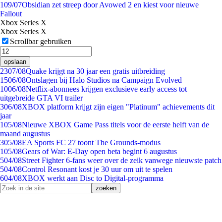
1
09/07
Obsidian zet streep door Avowed 2 en kiest voor nieuwe
Fallout
Xbox Series X
Xbox Series X
Scrollbar gebruiken
opslaan
23
07/08
Quake krijgt na 30 jaar een gratis uitbreiding
15
06/08
Ontslagen bij Halo Studios na Campaign Evolved
10
06/08
Netflix-abonnees krijgen exclusieve early access tot
uitgebreide GTA VI trailer
3
06/08
XBOX platform krijgt zijn eigen "Platinum" achievements dit
jaar
1
05/08
Nieuwe XBOX Game Pass titels voor de eerste helft van de
maand augustus
3
05/08
EA Sports FC 27 toont The Grounds-modus
1
05/08
Gears of War: E-Day open beta begint 6 augustus
5
04/08
Street Fighter 6-fans weer over de zeik vanwege nieuwste patch
5
04/08
Control Resonant kost je 30 uur om uit te spelen
6
04/08
XBOX werkt aan Disc to Digital-programma