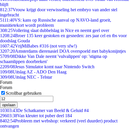
blijft
8
12:37
Vrouw krijgt door verwisseling het embryo van ander stel
ingebracht
51
11:40
VS: kans op Russische aanval op NAVO-land groeit,
munitietekort wordt probleem
3
08:25
Vollering slaat dubbelslag in Nice en neemt geel over
12
08:24
Broer 135 keer gestoken en gesneden: zes jaar cel en tbs voor
doodslag Gouda
16
07:42
VrijMiBabes #316 (not very sfw!)
32
07:20
Amsterdams dierenasiel DOA overspoeld met babykonijntjes
57
09/08
Dikke Van Dale neemt 'vulvalippen' op: 'stigma op
schaamlippen doorbreken'
22
09/08
Jesus Simulator komt naar Nintendo Switch
1
09/08
Uitslag AZ - ADO Den Haag
3
09/08
Uitslag NEC - Telstar
Forum
Forum
Scrollbar gebruiken
opslaan
103
03:43
De Schatkamer van Beeld & Geluid #4
296
03:38
Van kleuter tot puber deel 184
84
02:54
Probleem met webshop: verkeerd (veel duurder) product
ontvangen