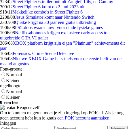
3
23/02
Street Fighter 6-trailer onthult Zangief, Lily, en Cammy
3
09/12
Street Fighter 6 komt op 2 juni 2023 uit
9
18/11
Makkelijke combo's in Street Fighter 6
22
08/08
Jesus Simulator komt naar Nintendo Switch
23
07/08
Quake krijgt na 30 jaar een gratis uitbreiding
19
06/08
PS5-doos waarschuwt voor einde fysieke games
10
06/08
Netflix-abonnees krijgen exclusieve early access tot
uitgebreide GTA VI trailer
3
06/08
XBOX platform krijgt zijn eigen "Platinum" achievements dit
jaar
1
06/08
Forensics: Crime Scene Detective
1
05/08
Nieuwe XBOX Game Pass titels voor de eerste helft van de
maand augustus
Font-grootte:
Normaal
Kleiner
regelhoogte :
Normaal
Kleiner
0 reacties
Reageer zelf
Om te kunnen reageren moet je zijn ingelogd op FOK.nl. Als je nog
geen account hebt kun je gratis
een FOK!account aanmaken
Inloggen