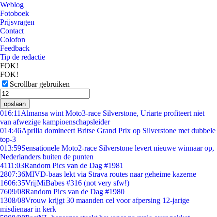
Weblog
Fotoboek
Prijsvragen
Contact
Colofon
Feedback
Tip de redactie
FOK!
FOK!
Scrollbar gebruiken
opslaan
0
16:11
Almansa wint Moto3-race Silverstone, Uriarte profiteert niet
van afwezige kampioenschapsleider
0
14:46
Aprilia domineert Britse Grand Prix op Silverstone met dubbele
top-3
0
13:59
Sensationele Moto2-race Silverstone levert nieuwe winnaar op,
Nederlanders buiten de punten
41
11:03
Random Pics van de Dag #1981
28
07:36
MIVD-baas lekt via Strava routes naar geheime kazerne
16
06:35
VrijMiBabes #316 (not very sfw!)
76
09/08
Random Pics van de Dag #1980
13
08/08
Vrouw krijgt 30 maanden cel voor afpersing 12-jarige
misdienaar in kerk