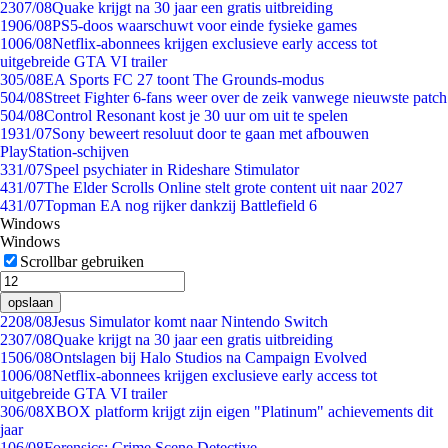
23
07/08
Quake krijgt na 30 jaar een gratis uitbreiding
19
06/08
PS5-doos waarschuwt voor einde fysieke games
10
06/08
Netflix-abonnees krijgen exclusieve early access tot
uitgebreide GTA VI trailer
3
05/08
EA Sports FC 27 toont The Grounds-modus
5
04/08
Street Fighter 6-fans weer over de zeik vanwege nieuwste patch
5
04/08
Control Resonant kost je 30 uur om uit te spelen
19
31/07
Sony beweert resoluut door te gaan met afbouwen
PlayStation-schijven
3
31/07
Speel psychiater in Rideshare Stimulator
4
31/07
The Elder Scrolls Online stelt grote content uit naar 2027
4
31/07
Topman EA nog rijker dankzij Battlefield 6
Windows
Windows
Scrollbar gebruiken
opslaan
22
08/08
Jesus Simulator komt naar Nintendo Switch
23
07/08
Quake krijgt na 30 jaar een gratis uitbreiding
15
06/08
Ontslagen bij Halo Studios na Campaign Evolved
10
06/08
Netflix-abonnees krijgen exclusieve early access tot
uitgebreide GTA VI trailer
3
06/08
XBOX platform krijgt zijn eigen "Platinum" achievements dit
jaar
1
06/08
Forensics: Crime Scene Detective