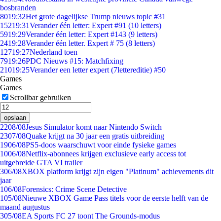
bosbranden
80
19:32
Het grote dagelijkse Trump nieuws topic #31
152
19:31
Verander één letter: Expert #91 (10 letters)
59
19:29
Verander één letter: Expert #143 (9 letters)
24
19:28
Verander één letter. Expert # 75 (8 letters)
127
19:27
Nederland toen
79
19:26
PDC Nieuws #15: Matchfixing
210
19:25
Verander een letter expert (7lettereditie) #50
Games
Games
Scrollbar gebruiken
opslaan
22
08/08
Jesus Simulator komt naar Nintendo Switch
23
07/08
Quake krijgt na 30 jaar een gratis uitbreiding
19
06/08
PS5-doos waarschuwt voor einde fysieke games
10
06/08
Netflix-abonnees krijgen exclusieve early access tot
uitgebreide GTA VI trailer
3
06/08
XBOX platform krijgt zijn eigen "Platinum" achievements dit
jaar
1
06/08
Forensics: Crime Scene Detective
1
05/08
Nieuwe XBOX Game Pass titels voor de eerste helft van de
maand augustus
3
05/08
EA Sports FC 27 toont The Grounds-modus