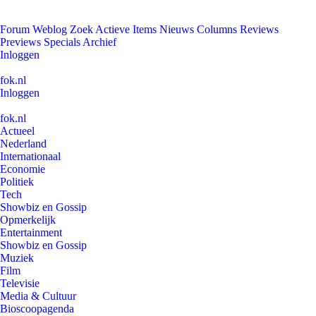
Forum
Weblog
Zoek
Actieve Items
Nieuws
Columns
Reviews
Previews
Specials
Archief
Inloggen
fok.nl
Inloggen
fok.nl
Actueel
Nederland
Internationaal
Economie
Politiek
Tech
Showbiz en Gossip
Opmerkelijk
Entertainment
Showbiz en Gossip
Muziek
Film
Televisie
Media & Cultuur
Bioscoopagenda