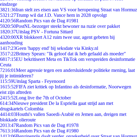
eindzege
38
21:36
Iran stelt zes eisen aan VS voor heropening Straat van Hormuz
53
21:27
Trump wil dat J.D. Vance hem in 2028 opvolgt
41
20:56
Random Pics van de Dag #1981
59
20:50
PostNL-bezorger steekt bewoner na ruzie over pakket
18
20:37
Uitslag PSV - Fortuna Sittard
43
20:00
XR blokkeert A12 ruim twee uur, agent gebeten bij
aanhouding
14
17:23
Geen 'happy end' bij seksdate via Kinky.nl
35
17:22
Britney Spears: "Ik geloof dat ik heb gefaald als moeder"
68
17:15
EU bekritiseert Meta en TikTok om verspreiden desinformatie
Ceuta
72
16:01
Meer agressie tegen een andersluidende politieke mening, laat
jij je intimideren?
1
15:59
Uitslag Sparta - Feyenoord
16
15:52
FIFA ziet kritiek op Infantino als desinformatie, Noorwegen
eist zijn aftreden
24
15:52
Long live the 7th of October
6
14:34
Nieuwe president De la Espriella gaat strijd aan met
drugskartels Colombia
44
14:03
Houthi's vallen Saoedi-Arabië en Jemen aan, dreigen met
blokkade olieroute
20
13:47
Random Pics van de Dag #1978
76
13:16
Random Pics van de Dag #1980
14
13:06
Benzineprijs daalt verder, onzekerheid over Straat van Hormuz