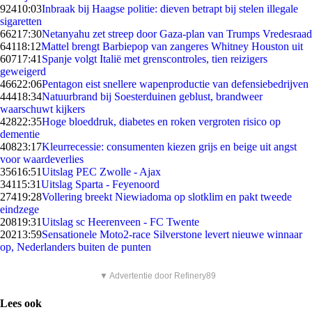
924
10:03
Inbraak bij Haagse politie: dieven betrapt bij stelen illegale
sigaretten
662
17:30
Netanyahu zet streep door Gaza-plan van Trumps Vredesraad
641
18:12
Mattel brengt Barbiepop van zangeres Whitney Houston uit
607
17:41
Spanje volgt Italië met grenscontroles, tien reizigers
geweigerd
466
22:06
Pentagon eist snellere wapenproductie van defensiebedrijven
444
18:34
Natuurbrand bij Soesterduinen geblust, brandweer
waarschuwt kijkers
428
22:35
Hoge bloeddruk, diabetes en roken vergroten risico op
dementie
408
23:17
Kleurrecessie: consumenten kiezen grijs en beige uit angst
voor waardeverlies
356
16:51
Uitslag PEC Zwolle - Ajax
341
15:31
Uitslag Sparta - Feyenoord
274
19:28
Vollering breekt Niewiadoma op slotklim en pakt tweede
eindzege
208
19:31
Uitslag sc Heerenveen - FC Twente
202
13:59
Sensationele Moto2-race Silverstone levert nieuwe winnaar
op, Nederlanders buiten de punten
▼ Advertentie door Refinery89
Lees ook