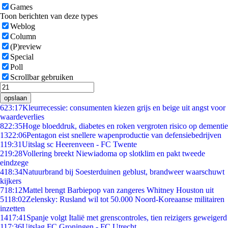
Games
Toon berichten van deze types
Weblog
Column
(P)review
Special
Poll
Scrollbar gebruiken
opslaan
6
23:17
Kleurrecessie: consumenten kiezen grijs en beige uit angst voor
waardeverlies
8
22:35
Hoge bloeddruk, diabetes en roken vergroten risico op dementie
13
22:06
Pentagon eist snellere wapenproductie van defensiebedrijven
1
19:31
Uitslag sc Heerenveen - FC Twente
2
19:28
Vollering breekt Niewiadoma op slotklim en pakt tweede
eindzege
4
18:34
Natuurbrand bij Soesterduinen geblust, brandweer waarschuwt
kijkers
7
18:12
Mattel brengt Barbiepop van zangeres Whitney Houston uit
51
18:02
Zelensky: Rusland wil tot 50.000 Noord-Koreaanse militairen
inzetten
14
17:41
Spanje volgt Italië met grenscontroles, tien reizigers geweigerd
1
17:36
Uitslag FC Groningen - FC Utrecht