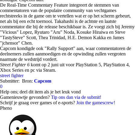
De Real-Time Commentary Feature integreert de stemmen van
commentatoren van de populaire community van vechtgames
rechtstreeks in de game om te vertellen wat er op het scherm gebeurt,
net als bij een echt toernooi. Takahashi is de achtste en laatste
commentator die bij de release beschikbaar is. Ze voegt zich bij Jeremy
"Vicious" Lopez, Ryutaro "Aru" Noda, Kosuke Hiraiwa en Steve
"TastySteve" Scott, Thea Trinidad, H.E. Demon Kakka en James
"jchensor" Chen.
Capcom kondigde ook "Rally Support" aan, waar commentatoren de
deelnemers zullen aanmoedigen en de opwinding zullen vergroten
naarmate de wedstrijd vordert.
Street Fighter 6
komt op 2 juni uit voor PlayStation 5, PlayStation 4,
Xbox Series en pc via Steam.
street fighter
Submitter:
Bron:
Capcom
0
Help ons; deel dit item als je het leuk vond
Gamenieuwtje gevonden?
Tip ons dan via de submit!
Schrijf je graag over games of e-sports?
Join the gamescrew!
Pheno