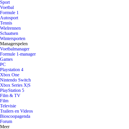
Sport
Voetbal
Formule 1
Autosport
Tennis
Wielrennen
Schaatsen
Wintersporten
Managerspelen
Voetbalmanager
Formule 1-manager
Games
PC
Playstation 4
Xbox One
Nintendo Switch
Xbox Series X|S
PlayStation 5
Film & TV
Film
Televisie
Trailers en Videos
Bioscoopagenda
Forum
Meer