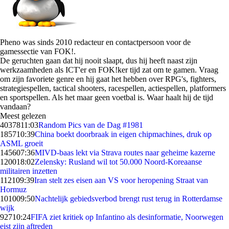
Pheno was sinds 2010 redacteur en contactpersoon voor de
gamessectie van FOK!.
De geruchten gaan dat hij nooit slaapt, dus hij heeft naast zijn
werkzaamheden als ICT'er en FOK!ker tijd zat om te gamen. Vraag
om zijn favoriete genre en hij gaat het hebben over RPG's, fighters,
strategiespellen, tactical shooters, racespellen, actiespellen, platformers
en sportspellen. Als het maar geen voetbal is. Waar haalt hij de tijd
vandaan?
Meest gelezen
40378
11:03
Random Pics van de Dag #1981
1857
10:39
China boekt doorbraak in eigen chipmachines, druk op
ASML groeit
1456
07:36
MIVD-baas lekt via Strava routes naar geheime kazerne
1200
18:02
Zelensky: Rusland wil tot 50.000 Noord-Koreaanse
militairen inzetten
1121
09:39
Iran stelt zes eisen aan VS voor heropening Straat van
Hormuz
1010
09:50
Nachtelijk gebiedsverbod brengt rust terug in Rotterdamse
wijk
927
10:24
FIFA ziet kritiek op Infantino als desinformatie, Noorwegen
eist zijn aftreden