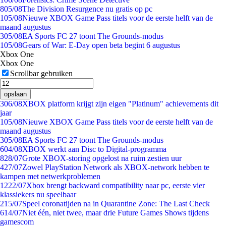
8
05/08
The Division Resurgence nu gratis op pc
1
05/08
Nieuwe XBOX Game Pass titels voor de eerste helft van de
maand augustus
3
05/08
EA Sports FC 27 toont The Grounds-modus
1
05/08
Gears of War: E-Day open beta begint 6 augustus
Xbox One
Xbox One
Scrollbar gebruiken
opslaan
3
06/08
XBOX platform krijgt zijn eigen "Platinum" achievements dit
jaar
1
05/08
Nieuwe XBOX Game Pass titels voor de eerste helft van de
maand augustus
3
05/08
EA Sports FC 27 toont The Grounds-modus
6
04/08
XBOX werkt aan Disc to Digital-programma
8
28/07
Grote XBOX-storing opgelost na ruim zestien uur
4
27/07
Zowel PlayStation Network als XBOX-network hebben te
kampen met netwerkproblemen
12
22/07
Xbox brengt backward compatibility naar pc, eerste vier
klassiekers nu speelbaar
2
15/07
Speel coronatijden na in Quarantine Zone: The Last Check
6
14/07
Niet één, niet twee, maar drie Future Games Shows tijdens
gamescom