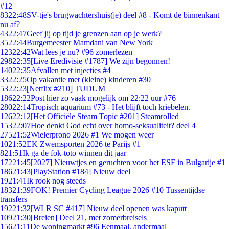
#12
83
22:48
SV-tje's brugwachtershuis(je) deel #8 - Komt de binnenkant
nu af?
43
22:47
Geef jij op tijd je grenzen aan op je werk?
35
22:44
Burgemeester Mamdani van New York
123
22:42
Wat lees je nu? #96 zomerlezen
298
22:35
[Live Eredivisie #1787] We zijn begonnen!
140
22:35
Afvallen met injecties #4
33
22:25
Op vakantie met (kleine) kinderen #30
53
22:23
[Netflix #210] TUDUM
186
22:22
Post hier zo vaak mogelijk om 22:22 uur #76
280
22:14
Tropisch aquarium #73 - Het blijft toch kriebelen.
126
22:12
[Het Officiële Steam Topic #201] Steamrolled
153
22:07
Hoe denkt God echt over homo-seksualiteit? deel 4
275
21:52
Wielerprono 2026 #1 We mogen weer
10
21:52
EK Zwemsporten 2026 te Parijs #1
8
21:51
Ik ga de fok-toto winnen dit jaar
172
21:45
[2027] Nieuwtjes en geruchten voor het ESF in Bulgarije #1
186
21:43
[PlayStation #184] Nieuw deel
19
21:41
Ik rook nog steeds
183
21:39
FOK! Premier Cycling League 2026 #10 Tussentijdse
transfers
192
21:32
[WLR SC #417] Nieuw deel openen was kaputt
109
21:30
[Breien] Deel 21, met zomerbreisels
156
21:11
De woningmarkt #96 Eenmaal, andermaal