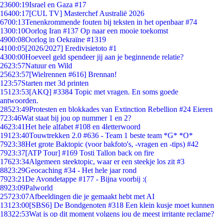
236
00:19
Israel en Gaza #17
164
00:17
[CUL TV] Masterchef Australië 2026
67
00:13
Tenenkrommende fouten bij teksten in het openbaar #74
13
00:10
Oorlog Iran #137 Op naar een mooie toekomst
49
00:08
Oorlog in Oekraïne #1319
41
00:05
[2026/2027] Eredivisietoto #1
43
00:00
Hoeveel geld spendeer jij aan je beginnende relatie?
26
23:57
Natuur en Wild
256
23:57
[Wielrennen #616] Brennan!
1
23:57
Starten met 3d printen
151
23:53
[AKQ] #3384 Topic met vragen. En soms goede
antwoorden.
285
23:49
Protesten en blokkades van Extinction Rebellion #24 Eieren
7
23:46
Wat staat bij jou op nummer 1 en 2?
46
23:41
Het hele alfabet #108 en 4letterwoord
191
23:40
Touwtrekken 2.0 #636 - Team 1 beste team *G* *O*
79
23:38
Het grote Baktopic (voor bakfoto's, -vragen en -tips) #42
79
23:37
[ATP Tour] #169 Tosti Tallon back on fire
176
23:34
Algemeen steektopic, waar er een steekje los zit #3
88
23:29
Geocaching #34 - Het hele jaar rond
79
23:21
De Avondetappe #177 - Bijna voorbij :(
89
23:09
Palworld
257
23:07
Afbeeldingen die je gemaakt hebt met AI
131
23:00
[SBS6] De Bondgenoten #318 Een klein kusje moet kunnen
183
22:53
Wat is op dit moment volgens jou de meest irritante reclame?