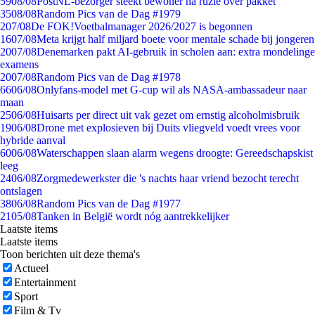
59
08/08
PostNL-bezorger steekt bewoner na ruzie over pakket
35
08/08
Random Pics van de Dag #1979
2
07/08
De FOK!Voetbalmanager 2026/2027 is begonnen
16
07/08
Meta krijgt half miljard boete voor mentale schade bij jongeren
20
07/08
Denemarken pakt AI-gebruik in scholen aan: extra mondelinge
examens
20
07/08
Random Pics van de Dag #1978
66
06/08
Onlyfans-model met G-cup wil als NASA-ambassadeur naar
maan
25
06/08
Huisarts per direct uit vak gezet om ernstig alcoholmisbruik
19
06/08
Drone met explosieven bij Duits vliegveld voedt vrees voor
hybride aanval
60
06/08
Waterschappen slaan alarm wegens droogte: Gereedschapskist
leeg
24
06/08
Zorgmedewerkster die 's nachts haar vriend bezocht terecht
ontslagen
38
06/08
Random Pics van de Dag #1977
21
05/08
Tanken in België wordt nóg aantrekkelijker
Laatste items
Laatste items
Toon berichten uit deze thema's
Actueel
Entertainment
Sport
Film & Tv