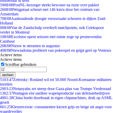
misdienaar in kerk
59
08/08
PostNL-bezorger steekt bewoner na ruzie over pakket
26
08/08
Wegpiraat scheurt met 146 km/u door het centrum van
Amsterdam
7
08/08
Aanhoudende droogte veroorzaakt scheuren in dijken Zuid-
Holland
0
08/08
Van de Zandschulp overleeft matchpoints, ook Griekspoor
verder in Montreal
1
08/08
Excelsior opent seizoen met ruime zege op promovendus
Cambuur
2
08/08
Nieuw te streamen in augustus
4
08/08
Niewiadoma profiteert van pokerspel en grijpt geel op Ventoux
Actieve items
Actieve items
Scrollbar gebruiken
opslaan
51
03:47
Zelensky: Rusland wil tot 50.000 Noord-Koreaanse militairen
inzetten
29
03:23
Netanyahu zet streep door Gaza-plan van Trumps Vredesraad
13
02:37
Pentagon eist snellere wapenproductie van defensiebedrijven
49
01:28
China boekt doorbraak in eigen chipmachines, druk op ASML
groeit
6
01:25
Kleurrecessie: consumenten kiezen grijs en beige uit angst voor
waardeverlies