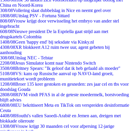
China en Noord-Korea
3
08/08
Vollering slaat dubbelslag in Nice en neemt geel over
18
08/08
Uitslag PSV - Fortuna Sittard
8
08/08
Vrouw krijgt door verwisseling het embryo van ander stel
ingebracht
6
08/08
Nieuwe president De la Espriella gaat strijd aan met
drugskartels Colombia
14
08/08
Geen 'happy end' bij seksdate via Kinky.nl
43
08/08
XR blokkeert A12 ruim twee uur, agent gebeten bij
aanhouding
3
08/08
Uitslag NEC - Telstar
22
08/08
Jesus Simulator komt naar Nintendo Switch
35
08/08
Britney Spears: "Ik geloof dat ik heb gefaald als moeder"
51
08/08
VS: kans op Russische aanval op NAVO-land groeit,
munitietekort wordt probleem
12
08/08
Broer 135 keer gestoken en gesneden: zes jaar cel en tbs voor
doodslag Gouda
28
08/08
RIVM vindt PFAS in al de geteste moedermelk, borstvoeding
blijft advies
68
08/08
EU bekritiseert Meta en TikTok om verspreiden desinformatie
Ceuta
44
08/08
Houthi's vallen Saoedi-Arabië en Jemen aan, dreigen met
blokkade olieroute
13
08/08
Vrouw krijgt 30 maanden cel voor afpersing 12-jarige