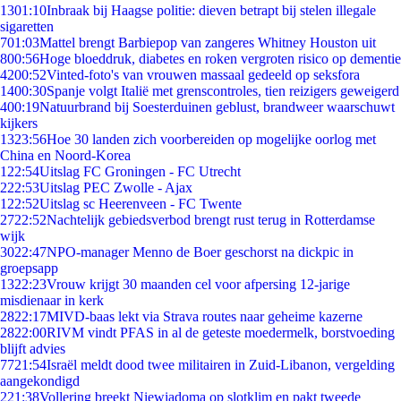
13
01:10
Inbraak bij Haagse politie: dieven betrapt bij stelen illegale
sigaretten
7
01:03
Mattel brengt Barbiepop van zangeres Whitney Houston uit
8
00:56
Hoge bloeddruk, diabetes en roken vergroten risico op dementie
42
00:52
Vinted-foto's van vrouwen massaal gedeeld op seksfora
14
00:30
Spanje volgt Italië met grenscontroles, tien reizigers geweigerd
4
00:19
Natuurbrand bij Soesterduinen geblust, brandweer waarschuwt
kijkers
13
23:56
Hoe 30 landen zich voorbereiden op mogelijke oorlog met
China en Noord-Korea
1
22:54
Uitslag FC Groningen - FC Utrecht
2
22:53
Uitslag PEC Zwolle - Ajax
1
22:52
Uitslag sc Heerenveen - FC Twente
27
22:52
Nachtelijk gebiedsverbod brengt rust terug in Rotterdamse
wijk
30
22:47
NPO-manager Menno de Boer geschorst na dickpic in
groepsapp
13
22:23
Vrouw krijgt 30 maanden cel voor afpersing 12-jarige
misdienaar in kerk
28
22:17
MIVD-baas lekt via Strava routes naar geheime kazerne
28
22:00
RIVM vindt PFAS in al de geteste moedermelk, borstvoeding
blijft advies
77
21:54
Israël meldt dood twee militairen in Zuid-Libanon, vergelding
aangekondigd
2
21:38
Vollering breekt Niewiadoma op slotklim en pakt tweede