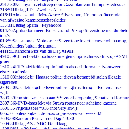
29
17:30
Netanyahu zet streep door Gaza-plan van Trumps Vredesraad
2
16:51
Uitslag PEC Zwolle - Ajax
0
16:11
Almansa wint Moto3-race Silverstone, Uriarte profiteert niet
van afwezige kampioenschapsleider
1
15:31
Uitslag Sparta - Feyenoord
0
14:46
Aprilia domineert Britse Grand Prix op Silverstone met dubbele
top-3
0
13:59
Sensationele Moto2-race Silverstone levert nieuwe winnaar op,
Nederlanders buiten de punten
41
11:03
Random Pics van de Dag #1981
49
10:39
China boekt doorbraak in eigen chipmachines, druk op ASML
groeit
16
10:24
FIFA ziet kritiek op Infantino als desinformatie, Noorwegen
eist zijn aftreden
13
10:03
Inbraak bij Haagse politie: dieven betrapt bij stelen illegale
sigaretten
27
09:50
Nachtelijk gebiedsverbod brengt rust terug in Rotterdamse
wijk
38
09:39
Iran stelt zes eisen aan VS voor heropening Straat van Hormuz
28
07:36
MIVD-baas lekt via Strava routes naar geheime kazerne
16
06:35
VrijMiBabes #316 (not very sfw!)
6
06:30
Trailers kijken: de bioscoopreleases van week 32
76
09/08
Random Pics van de Dag #1980
1
09/08
Uitslag AZ - ADO Den Haag
13
08/08
Hoe 30 landen zich voorbereiden op mogelijke oorlog met