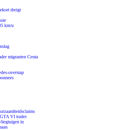
ekort dreigt
ssie
235 km/u
nslag
onder migranten Ceuta
edes-overstap
abonnees
duurzaamheidsclaims
 GTA VI trailer
iegtuigen in
maan