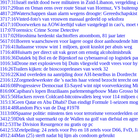
39
17:31
Israël meldt dood twee militairen in Zuid-Libanon, vergeldin
19
17:29
Iran en Oman eens over route Straat van Hormuz, VS buitensp
48
17:28
Waterschappen slaan alarm wegens droogte: Gereedschapskist
37
17:16
Vinted-foto's van vrouwen massaal gedeeld op seksfora
45
17:10
Doorwerken na AOW-leeftijd vaker vastgelegd in cao's, moet
1
17:07
Forensics: Crime Scene Detective
13
17:02
Hiroshima herdenkt slachtoffers atoombom, 81 jaar later
56
17:01
Boeren waarschuwen voor lagere oogst door aanhoudende hitt
17
16:41
Italiaanse vrouw wint 1 miljoen, gooit kraslot per abuis weg
17
16:40
Huisarts per direct uit vak gezet om ernstig alcoholmisbruik
18
16:36
Datalek bij Bol en de Bijenkorf na cyberaanval op logistiek pa
10
16:34
Drone met explosieven bij Duits vliegveld voedt vrees voor hy
1
16:26
Trailers kijken: de bioscoopreleases van week 32
32
16:22
Kind overleden na aanrijding door AH-bestelbus in Dordrecht
23
16:12
Zorgmedewerkster die 's nachts haar vriend bezocht terecht on
44
16:08
Progressieve Democraat El-Sayed wint nipt voorverkiezing M
8
16:00
Capibara's lopen Braziliaans parlementsgebouw Mato Grosso b
36
15:56
Hackers roven Coldcard-bitcoinwallets leeg voor 114 miljoen d
3
15:13
Geen Qatar en Abu Dhabi? Dan eindigt Formule 1-seizoen moge
18
14:48
Random Pics van de Dag #1978
31
13:00
Spaanse politie: minstens tien voor terrorisme veroordeelden 
34
12:59
Dirk sluit supermarkt op de Wallen na golf van diefstal en agre
8
12:53
The Division Resurgence nu gratis op pc
64
12:53
Zetelpeiling: 24 zetels voor Pro en 18 zetels voor D66, FvD,
49
12:44
Man (25) sterft nadat hij lijm als condoom gebruikt