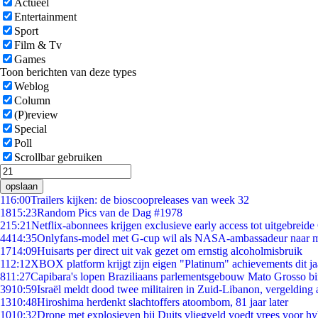
Actueel
Entertainment
Sport
Film & Tv
Games
Toon berichten van deze types
Weblog
Column
(P)review
Special
Poll
Scrollbar gebruiken
opslaan
1
16:00
Trailers kijken: de bioscoopreleases van week 32
18
15:23
Random Pics van de Dag #1978
2
15:21
Netflix-abonnees krijgen exclusieve early access tot uitgebreide
44
14:35
Onlyfans-model met G-cup wil als NASA-ambassadeur naar 
17
14:09
Huisarts per direct uit vak gezet om ernstig alcoholmisbruik
1
12:12
XBOX platform krijgt zijn eigen "Platinum" achievements dit ja
8
11:27
Capibara's lopen Braziliaans parlementsgebouw Mato Grosso b
39
10:59
Israël meldt dood twee militairen in Zuid-Libanon, vergeldin
13
10:48
Hiroshima herdenkt slachtoffers atoombom, 81 jaar later
10
10:32
Drone met explosieven bij Duits vliegveld voedt vrees voor hy