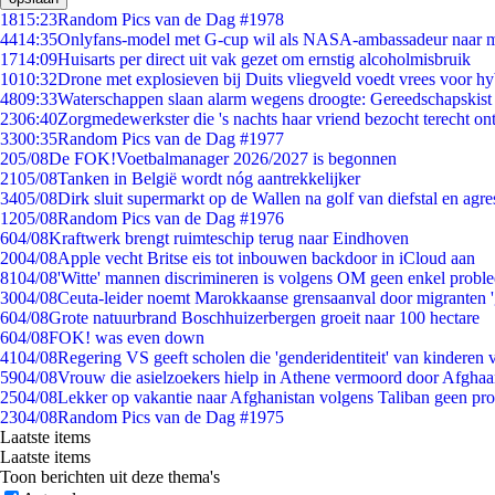
18
15:23
Random Pics van de Dag #1978
44
14:35
Onlyfans-model met G-cup wil als NASA-ambassadeur naar 
17
14:09
Huisarts per direct uit vak gezet om ernstig alcoholmisbruik
10
10:32
Drone met explosieven bij Duits vliegveld voedt vrees voor hy
48
09:33
Waterschappen slaan alarm wegens droogte: Gereedschapskist
23
06:40
Zorgmedewerkster die 's nachts haar vriend bezocht terecht on
33
00:35
Random Pics van de Dag #1977
2
05/08
De FOK!Voetbalmanager 2026/2027 is begonnen
21
05/08
Tanken in België wordt nóg aantrekkelijker
34
05/08
Dirk sluit supermarkt op de Wallen na golf van diefstal en agre
12
05/08
Random Pics van de Dag #1976
6
04/08
Kraftwerk brengt ruimteschip terug naar Eindhoven
20
04/08
Apple vecht Britse eis tot inbouwen backdoor in iCloud aan
81
04/08
'Witte' mannen discrimineren is volgens OM geen enkel probl
30
04/08
Ceuta-leider noemt Marokkaanse grensaanval door migranten 
6
04/08
Grote natuurbrand Boschhuizerbergen groeit naar 100 hectare
6
04/08
FOK! was even down
41
04/08
Regering VS geeft scholen die 'genderidentiteit' van kinderen
59
04/08
Vrouw die asielzoekers hielp in Athene vermoord door Afghaa
25
04/08
Lekker op vakantie naar Afghanistan volgens Taliban geen pr
23
04/08
Random Pics van de Dag #1975
Laatste items
Laatste items
Toon berichten uit deze thema's