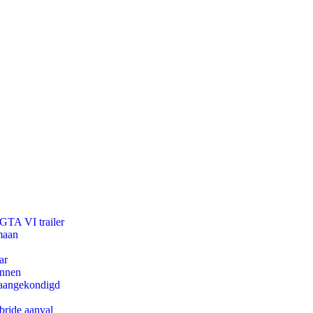
 GTA VI trailer
maan
ar
innen
g aangekondigd
bride aanval