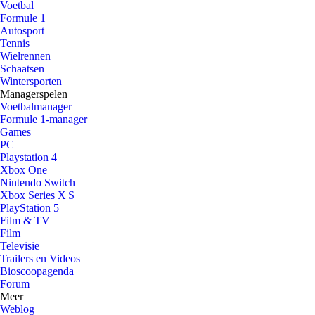
Voetbal
Formule 1
Autosport
Tennis
Wielrennen
Schaatsen
Wintersporten
Managerspelen
Voetbalmanager
Formule 1-manager
Games
PC
Playstation 4
Xbox One
Nintendo Switch
Xbox Series X|S
PlayStation 5
Film & TV
Film
Televisie
Trailers en Videos
Bioscoopagenda
Forum
Meer
Weblog