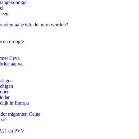
g aangekondigd
el
 leeg
 werken na je 67e de norm worden?
e en droogte
rtner Ceva
bride aanval
tslagen
ichigan
innen
ollar
lijk in Europa
onder migranten Ceuta
ssie
 JA21 en PVV