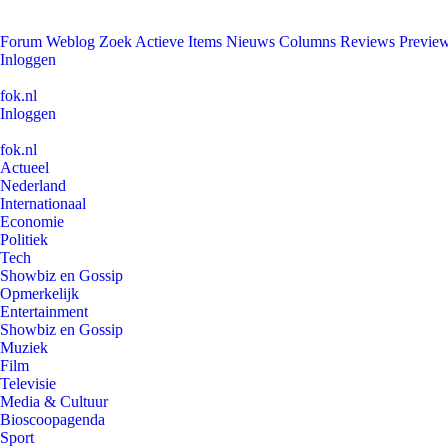
Forum
Weblog
Zoek
Actieve Items
Nieuws
Columns
Reviews
Previe
Inloggen
fok.nl
Inloggen
fok.nl
Actueel
Nederland
Internationaal
Economie
Politiek
Tech
Showbiz en Gossip
Opmerkelijk
Entertainment
Showbiz en Gossip
Muziek
Film
Televisie
Media & Cultuur
Bioscoopagenda
Sport