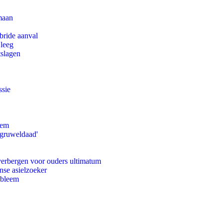
maan
bride aanval
 leeg
tslagen
ssie
eem
'gruweldaad'
 verbergen voor ouders ultimatum
nse asielzoeker
obleem