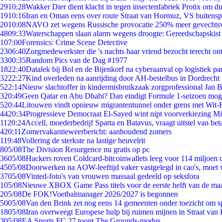
29
10:28
Wakker Dier dient klacht in tegen insectenfabriek Protix om 
19
10:16
Iran en Oman eens over route Straat van Hormuz, VS buitensp
20
10:08
NAVO zet wegens Russische provocatie 250% meer gevechtsvl
48
09:33
Waterschappen slaan alarm wegens droogte: Gereedschapskist
1
07:00
Forensics: Crime Scene Detective
23
06:40
Zorgmedewerkster die 's nachts haar vriend bezocht terecht on
33
00:35
Random Pics van de Dag #1977
18
22:40
Datalek bij Bol en de Bijenkorf na cyberaanval op logistiek pa
32
22:27
Kind overleden na aanrijding door AH-bestelbus in Dordrecht
5
22:14
Nieuw slachtoffer in kindermisbruikzaak zorgprofessional Jan B
3
20:49
Geen Qatar en Abu Dhabi? Dan eindigt Formule 1-seizoen moge
5
20:44
Litouwen vindt opnieuw migrantentunnel onder grens met Wit-
44
20:34
Progressieve Democraat El-Sayed wint nipt voorverkiezing M
11
20:24
Accell, moederbedrijf Sparta en Batavus, vraagt uitstel van bet
4
20:11
Zomervakantieweerbericht: aanhoudend zomers
1
19:48
Vollering de sterkste na lastige heuvelrit
8
05/08
The Division Resurgence nu gratis op pc
36
05/08
Hackers roven Coldcard-bitcoinwallets leeg voor 114 miljoen d
45
05/08
Doorwerken na AOW-leeftijd vaker vastgelegd in cao's, moet
37
05/08
Vinted-foto's van vrouwen massaal gedeeld op seksfora
1
05/08
Nieuwe XBOX Game Pass titels voor de eerste helft van de ma
2
05/08
De FOK!Voetbalmanager 2026/2027 is begonnen
50
05/08
Van den Brink zet nog eens 14 gemeenten onder toezicht om s
18
05/08
Iran overweegt Europese hulp bij ruimen mijnen in Straat va
3
05/08
EA Sports FC 27 toont The Grounds-modus