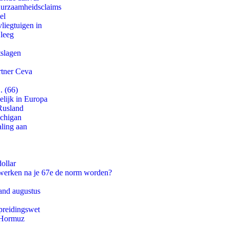
duurzaamheidsclaims
el
iegtuigen in
 leeg
tslagen
rtner Ceva
. (66)
lijk in Europa
Rusland
ichigan
aling aan
ollar
 werken na je 67e de norm worden?
and augustus
preidingswet
n Hormuz