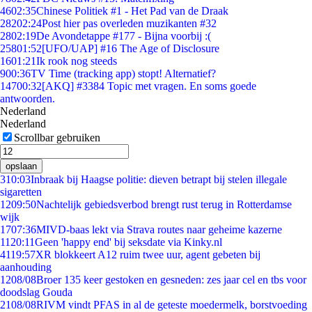
46
02:35
Chinese Politiek #1 - Het Pad van de Draak
282
02:24
Post hier pas overleden muzikanten #32
28
02:19
De Avondetappe #177 - Bijna voorbij :(
258
01:52
[UFO/UAP] #16 The Age of Disclosure
16
01:21
Ik rook nog steeds
9
00:36
TV Time (tracking app) stopt! Alternatief?
147
00:32
[AKQ] #3384 Topic met vragen. En soms goede
antwoorden.
Nederland
Nederland
Scrollbar gebruiken
opslaan
3
10:03
Inbraak bij Haagse politie: dieven betrapt bij stelen illegale
sigaretten
12
09:50
Nachtelijk gebiedsverbod brengt rust terug in Rotterdamse
wijk
17
07:36
MIVD-baas lekt via Strava routes naar geheime kazerne
11
20:11
Geen 'happy end' bij seksdate via Kinky.nl
41
19:57
XR blokkeert A12 ruim twee uur, agent gebeten bij
aanhouding
12
08/08
Broer 135 keer gestoken en gesneden: zes jaar cel en tbs voor
doodslag Gouda
21
08/08
RIVM vindt PFAS in al de geteste moedermelk, borstvoeding