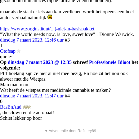
gezocht om hun amices bij de farma te vriend te houden).
maar als de staat er iets aan kan verdienen wordt het opeens een heel
ander verhaal natuurlijk
https://www.zorginstituut(...)-niet-in-basispakket
"What the world needs now, is love, sweet love" - Dionne Warwick.
dinsdag 7 maart 2023, 12:46 uur
#3
1
Otofsap
quote:
Op
dinsdag 7 maart 2023 @ 12:35
schreef
Professionele-Idioot
het
volgende:
Pfff hoelang zijn ze hier al niet mee bezig, En hoe zit het nou ook
alweer met die Wietpas.
Man man man.
Wat heeft de wietpas met medicinale cannabis te maken?
dinsdag 7 maart 2023, 12:47 uur
#4
0
BasEnAad
, die clown en die acrobaat!
Schiet lekker op hoor
▼ Advertentie door Refinery89