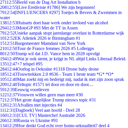
271
12:55
Beeld van de Dag Art Installation b
208
12:55
[Live Eredivisie #1786] We zijn begonnen!
79
12:54
[INFLUENCERS #297] Toetjes & Bevers & Zwemmen in
water
138
12:53
Huisarts doet haar werk onder invloed van alcohol
294
12:53
MotoGP #93 Met de TT in Assen
79
12:52
Unieke aanpak stopt jarenlange overlast in Rotterdamse wijk
10
12:52
EK Atletiek 2026 te Birmingham #1
15
12:51
Burgemeester Mamdani van New York
210
12:50
Tour de France femmes 2026 #5 Lollergps
80
12:50
Trump wil dat J.D. Vance hem in 2028 opvolgt
194
12:49
Wat je ook stemt, je krijgt in NL altijd Links Liberaal Beleid.
135
12:47
+7 telspel #95
284
12:44
Oorlog in Oekraïne #1318 Drone baby drone
185
12:43
Touwtrekken 2.0 #636 - Team 1 beste team *G* *O*
105
12:40
Man zoekt mij en bedreigt mij, nadat ik met zijn zoon sprak
209
12:40
Teltopic #1571 tel door en door en door....
59
12:39
Eeuwig voortleven
122
12:37
Vrouwen willen geen man meer #30
72
12:37
Het grote dagelijkse Trump nieuws topic #31
126
12:31
Afvallen met injecties #4
11
12:31
[Dagboek] Veel aan hoofd - Deel 28
160
12:31
[CUL TV] Masterchef Australië 2026
266
12:30
Russia vs Ukraine #91
134
12:29
Hoe denkt God echt over homo-seksualiteit? deel 4