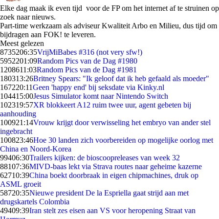
Elke dag maak ik even tijd voor de FP om het internet af te struinen op
zoek naar nieuws.
Part-time werkzaam als adviseur Kwaliteit Arbo en Milieu, dus tijd om
bijdragen aan FOK! te leveren.
Meest gelezen
87352
06:35
VrijMiBabes #316 (not very sfw!)
59522
01:09
Random Pics van de Dag #1980
12086
11:03
Random Pics van de Dag #1981
1803
13:26
Britney Spears: "Ik geloof dat ik heb gefaald als moeder"
1672
20:11
Geen 'happy end' bij seksdate via Kinky.nl
1044
15:00
Jesus Simulator komt naar Nintendo Switch
1023
19:57
XR blokkeert A12 ruim twee uur, agent gebeten bij
aanhouding
1009
21:14
Vrouw krijgt door verwisseling het embryo van ander stel
ingebracht
1008
23:46
Hoe 30 landen zich voorbereiden op mogelijke oorlog met
China en Noord-Korea
994
06:30
Trailers kijken: de bioscoopreleases van week 32
881
07:36
MIVD-baas lekt via Strava routes naar geheime kazerne
627
10:39
China boekt doorbraak in eigen chipmachines, druk op
ASML groeit
587
20:35
Nieuwe president De la Espriella gaat strijd aan met
drugskartels Colombia
494
09:39
Iran stelt zes eisen aan VS voor heropening Straat van