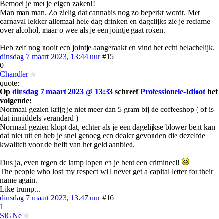
Bemoei je met je eigen zaken!!
Man man man. Zo zielig dat cannabis nog zo beperkt wordt. Met
carnaval lekker allemaal hele dag drinken en dagelijks zie je reclame
over alcohol, maar o wee als je een jointje gaat roken.
Heb zelf nog nooit een jointje aangeraakt en vind het echt belachelijk.
dinsdag 7 maart 2023, 13:44 uur
#15
0
Chandler
quote:
Op
dinsdag 7 maart 2023 @ 13:33
schreef
Professionele-Idioot
het
volgende:
Normaal gezien krijg je niet meer dan 5 gram bij de coffeeshop ( of is
dat inmiddels veranderd )
Normaal gezien klopt dat, echter als je een dagelijkse blower bent kan
dat niet uit en heb je snel genoeg een dealer gevonden die dezelfde
kwaliteit voor de helft van het geld aanbied.
Dus ja, even tegen de lamp lopen en je bent een crimineel!
The people who lost my respect will never get a capital letter for their
name again.
Like trump...
dinsdag 7 maart 2023, 13:47 uur
#16
1
SiGNe