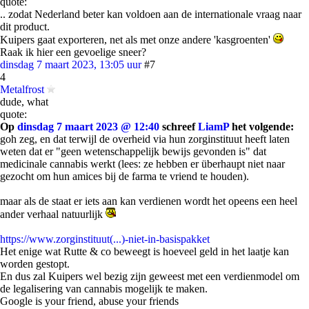
quote:
.. zodat Nederland beter kan voldoen aan de internationale vraag naar
dit product.
Kuipers gaat exporteren, net als met onze andere 'kasgroenten'
Raak ik hier een gevoelige sneer?
dinsdag 7 maart 2023, 13:05 uur
#7
4
Metalfrost
dude, what
quote:
Op
dinsdag 7 maart 2023 @ 12:40
schreef
LiamP
het volgende:
goh zeg, en dat terwijl de overheid via hun zorginstituut heeft laten
weten dat er "geen wetenschappelijk bewijs gevonden is" dat
medicinale cannabis werkt (lees: ze hebben er überhaupt niet naar
gezocht om hun amices bij de farma te vriend te houden).
maar als de staat er iets aan kan verdienen wordt het opeens een heel
ander verhaal natuurlijk
https://www.zorginstituut(...)-niet-in-basispakket
Het enige wat Rutte & co beweegt is hoeveel geld in het laatje kan
worden gestopt.
En dus zal Kuipers wel bezig zijn geweest met een verdienmodel om
de legalisering van cannabis mogelijk te maken.
Google is your friend, abuse your friends