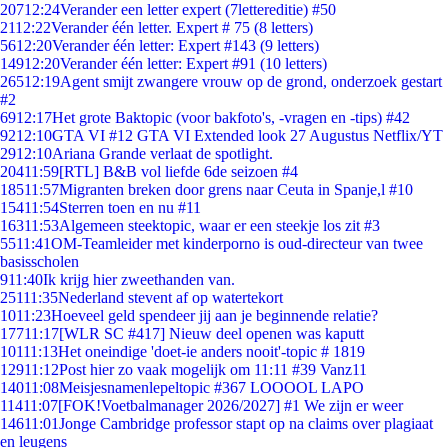
207
12:24
Verander een letter expert (7lettereditie) #50
21
12:22
Verander één letter. Expert # 75 (8 letters)
56
12:20
Verander één letter: Expert #143 (9 letters)
149
12:20
Verander één letter: Expert #91 (10 letters)
265
12:19
Agent smijt zwangere vrouw op de grond, onderzoek gestart
#2
69
12:17
Het grote Baktopic (voor bakfoto's, -vragen en -tips) #42
92
12:10
GTA VI #12 GTA VI Extended look 27 Augustus Netflix/YT
29
12:10
Ariana Grande verlaat de spotlight.
204
11:59
[RTL] B&B vol liefde 6de seizoen #4
185
11:57
Migranten breken door grens naar Ceuta in Spanje,l #10
154
11:54
Sterren toen en nu #11
163
11:53
Algemeen steektopic, waar er een steekje los zit #3
55
11:41
OM-Teamleider met kinderporno is oud-directeur van twee
basisscholen
9
11:40
Ik krijg hier zweethanden van.
251
11:35
Nederland stevent af op watertekort
10
11:23
Hoeveel geld spendeer jij aan je beginnende relatie?
177
11:17
[WLR SC #417] Nieuw deel openen was kaputt
101
11:13
Het oneindige 'doet-ie anders nooit'-topic # 1819
129
11:12
Post hier zo vaak mogelijk om 11:11 #39 Vanz11
140
11:08
Meisjesnamenlepeltopic #367 LOOOOL LAPO
114
11:07
[FOK!Voetbalmanager 2026/2027] #1 We zijn er weer
146
11:01
Jonge Cambridge professor stapt op na claims over plagiaat
en leugens