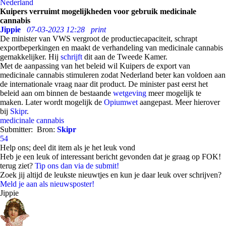
Nederland
Kuipers verruimt mogelijkheden voor gebruik medicinale
cannabis
Jippie
07-03-2023 12:28
print
De minister van VWS vergroot de productiecapaciteit, schrapt
exportbeperkingen en maakt de verhandeling van medicinale cannabis
gemakkelijker. Hij
schrijft
dit aan de Tweede Kamer.
Met de aanpassing van het beleid wil Kuipers de export van
medicinale cannabis stimuleren zodat Nederland beter kan voldoen aan
de internationale vraag naar dit product. De minister past eerst het
beleid aan om binnen de bestaande
wetgeving
meer mogelijk te
maken. Later wordt mogelijk de
Opiumwet
aangepast. Meer hierover
bij
Skipr
.
medicinale cannabis
Submitter:
Bron:
Skipr
54
Help ons; deel dit item als je het leuk vond
Heb je een leuk of interessant bericht gevonden dat je graag op FOK!
terug ziet?
Tip ons dan via de submit!
Zoek jij altijd de leukste nieuwtjes en kun je daar leuk over schrijven?
Meld je aan als nieuwsposter!
Jippie