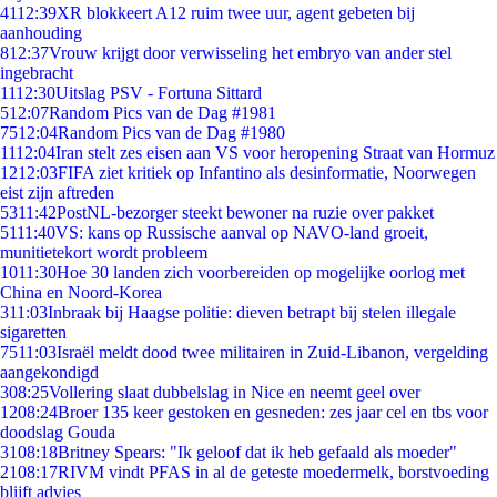
41
12:39
XR blokkeert A12 ruim twee uur, agent gebeten bij
aanhouding
8
12:37
Vrouw krijgt door verwisseling het embryo van ander stel
ingebracht
11
12:30
Uitslag PSV - Fortuna Sittard
5
12:07
Random Pics van de Dag #1981
75
12:04
Random Pics van de Dag #1980
11
12:04
Iran stelt zes eisen aan VS voor heropening Straat van Hormuz
12
12:03
FIFA ziet kritiek op Infantino als desinformatie, Noorwegen
eist zijn aftreden
53
11:42
PostNL-bezorger steekt bewoner na ruzie over pakket
51
11:40
VS: kans op Russische aanval op NAVO-land groeit,
munitietekort wordt probleem
10
11:30
Hoe 30 landen zich voorbereiden op mogelijke oorlog met
China en Noord-Korea
3
11:03
Inbraak bij Haagse politie: dieven betrapt bij stelen illegale
sigaretten
75
11:03
Israël meldt dood twee militairen in Zuid-Libanon, vergelding
aangekondigd
3
08:25
Vollering slaat dubbelslag in Nice en neemt geel over
12
08:24
Broer 135 keer gestoken en gesneden: zes jaar cel en tbs voor
doodslag Gouda
31
08:18
Britney Spears: "Ik geloof dat ik heb gefaald als moeder"
21
08:17
RIVM vindt PFAS in al de geteste moedermelk, borstvoeding
blijft advies