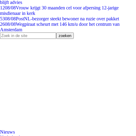
blijft advies
12
08/08
Vrouw krijgt 30 maanden cel voor afpersing 12-jarige
misdienaar in kerk
53
08/08
PostNL-bezorger steekt bewoner na ruzie over pakket
26
08/08
Wegpiraat scheurt met 146 km/u door het centrum van
Amsterdam
Nieuws