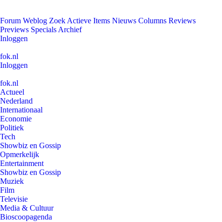
Forum
Weblog
Zoek
Actieve Items
Nieuws
Columns
Reviews
Previews
Specials
Archief
Inloggen
fok.nl
Inloggen
fok.nl
Actueel
Nederland
Internationaal
Economie
Politiek
Tech
Showbiz en Gossip
Opmerkelijk
Entertainment
Showbiz en Gossip
Muziek
Film
Televisie
Media & Cultuur
Bioscoopagenda