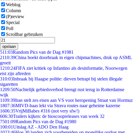
Weblog
Column
(P)review
Special
Poll
Scrollbar gebruiken
opslaan
5
11:03
Random Pics van de Dag #1981
21
10:39
China boekt doorbraak in eigen chipmachines, druk op ASML
groeit
12
10:24
FIFA ziet kritiek op Infantino als desinformatie, Noorwegen
eist zijn aftreden
3
10:03
Inbraak bij Haagse politie: dieven betrapt bij stelen illegale
sigaretten
12
09:50
Nachtelijk gebiedsverbod brengt rust terug in Rotterdamse
wijk
11
09:39
Iran stelt zes eisen aan VS voor heropening Straat van Hormuz
18
07:36
MIVD-baas lekt via Strava routes naar geheime kazerne
16
06:35
VrijMiBabes #316 (not very sfw!)
6
06:30
Trailers kijken: de bioscoopreleases van week 32
75
01:09
Random Pics van de Dag #1980
1
00:01
Uitslag AZ - ADO Den Haag
10
23:46
Hoe 30 landen zich voorbereiden op mogelijke oorlog met