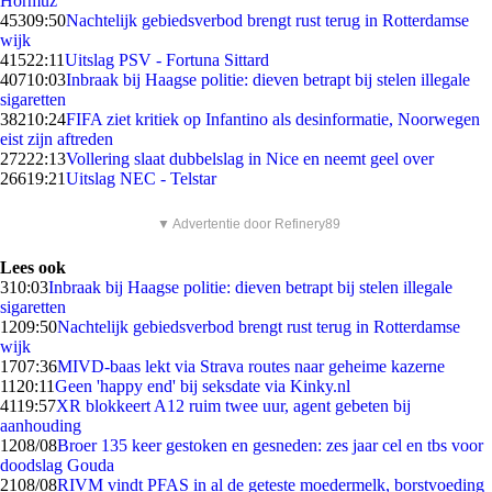
Hormuz
453
09:50
Nachtelijk gebiedsverbod brengt rust terug in Rotterdamse
wijk
415
22:11
Uitslag PSV - Fortuna Sittard
407
10:03
Inbraak bij Haagse politie: dieven betrapt bij stelen illegale
sigaretten
382
10:24
FIFA ziet kritiek op Infantino als desinformatie, Noorwegen
eist zijn aftreden
272
22:13
Vollering slaat dubbelslag in Nice en neemt geel over
266
19:21
Uitslag NEC - Telstar
▼ Advertentie door Refinery89
Lees ook
3
10:03
Inbraak bij Haagse politie: dieven betrapt bij stelen illegale
sigaretten
12
09:50
Nachtelijk gebiedsverbod brengt rust terug in Rotterdamse
wijk
17
07:36
MIVD-baas lekt via Strava routes naar geheime kazerne
11
20:11
Geen 'happy end' bij seksdate via Kinky.nl
41
19:57
XR blokkeert A12 ruim twee uur, agent gebeten bij
aanhouding
12
08/08
Broer 135 keer gestoken en gesneden: zes jaar cel en tbs voor
doodslag Gouda
21
08/08
RIVM vindt PFAS in al de geteste moedermelk, borstvoeding