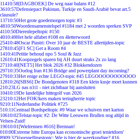
114
10:58
[DAGBOEK] De weg naar balans #12
36
10:57
Defensiepact Pakistan, Turkije en Saudi-Arabië bevat art.5
clausule?
137
10:50
Het grote goedemorgen topic #3
48
10:50
Woordensamenstelspel #1184 met 2 woorden spreken SVP
41
10:50
Dierenlepeltopic #150
40
10:49
Het hele alfabet #108 en 4letterwoord
254
10:48
Oscar Piastri: Over 10 jaar de BESTE allertijden-topic
278
10:45
[F1 SC] Get a Room #4
14
10:41
Petitie behoud npo 5 Soul & Jazz
126
10:41
Koopzegels sparen bij AH duurt straks 2x zo lang
271
10:40
[NET5] Het blok 2026 #32 Blokkendozen
297
10:35
Oorlog Iran #136 Bridge and powerplant day incoming?
279
10:33
Het enige echte LEGO-topic #45 LEGOOOOOOOOOOO
128
10:26
[SBS6] De Bondgenoten #318 Een klein kusje moet kunnen
2
10:23
LG nas n1t1 - niet zichtbaar bij aansluiten
104
10:19
De landelijke hittegolf van 2026
232
10:12
Het FOK!kers maken teringherrie topic
92
10:11
Nederlandse Politiek #725
5
10:11
Centraal Bordspeltopic #9 Waar we schuiven met karton
106
10:02
Telstar-topic #2: De Witte Leeuwen Brullen nog altijd in
Velsen-Zuid!
190
10:01
[Wielrennen #616] Brennan!
0
10:00
Extreme hitte Europa kan economische groei tenietdoen'
89
09:32
Voorspellingstopic: Wie is hier de weerkundige? #16