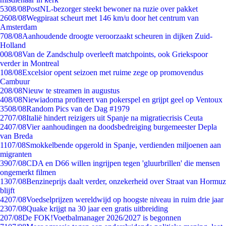
53
08/08
PostNL-bezorger steekt bewoner na ruzie over pakket
26
08/08
Wegpiraat scheurt met 146 km/u door het centrum van
Amsterdam
7
08/08
Aanhoudende droogte veroorzaakt scheuren in dijken Zuid-
Holland
0
08/08
Van de Zandschulp overleeft matchpoints, ook Griekspoor
verder in Montreal
1
08/08
Excelsior opent seizoen met ruime zege op promovendus
Cambuur
2
08/08
Nieuw te streamen in augustus
4
08/08
Niewiadoma profiteert van pokerspel en grijpt geel op Ventoux
35
08/08
Random Pics van de Dag #1979
27
07/08
Italië hindert reizigers uit Spanje na migratiecrisis Ceuta
24
07/08
Vier aanhoudingen na doodsbedreiging burgemeester Depla
van Breda
11
07/08
Smokkelbende opgerold in Spanje, verdienden miljoenen aan
migranten
39
07/08
CDA en D66 willen ingrijpen tegen 'gluurbrillen' die mensen
ongemerkt filmen
13
07/08
Benzineprijs daalt verder, onzekerheid over Straat van Hormuz
blijft
42
07/08
Voedselprijzen wereldwijd op hoogste niveau in ruim drie jaar
23
07/08
Quake krijgt na 30 jaar een gratis uitbreiding
2
07/08
De FOK!Voetbalmanager 2026/2027 is begonnen