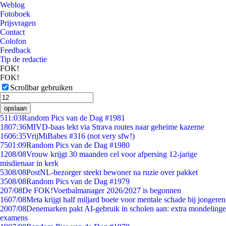
Weblog
Fotoboek
Prijsvragen
Contact
Colofon
Feedback
Tip de redactie
FOK!
FOK!
Scrollbar gebruiken
opslaan
5
11:03
Random Pics van de Dag #1981
18
07:36
MIVD-baas lekt via Strava routes naar geheime kazerne
16
06:35
VrijMiBabes #316 (not very sfw!)
75
01:09
Random Pics van de Dag #1980
12
08/08
Vrouw krijgt 30 maanden cel voor afpersing 12-jarige
misdienaar in kerk
53
08/08
PostNL-bezorger steekt bewoner na ruzie over pakket
35
08/08
Random Pics van de Dag #1979
2
07/08
De FOK!Voetbalmanager 2026/2027 is begonnen
16
07/08
Meta krijgt half miljard boete voor mentale schade bij jongeren
20
07/08
Denemarken pakt AI-gebruik in scholen aan: extra mondelinge
examens