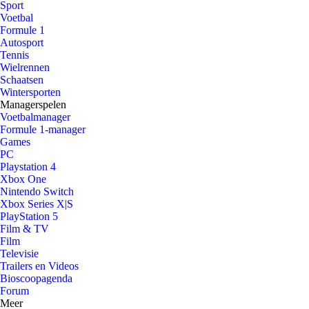
Sport
Voetbal
Formule 1
Autosport
Tennis
Wielrennen
Schaatsen
Wintersporten
Managerspelen
Voetbalmanager
Formule 1-manager
Games
PC
Playstation 4
Xbox One
Nintendo Switch
Xbox Series X|S
PlayStation 5
Film & TV
Film
Televisie
Trailers en Videos
Bioscoopagenda
Forum
Meer