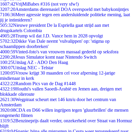
16
07:42
VrijMiBabes #316 (not very sfw!)
32
07:20
Amsterdams dierenasiel DOA overspoeld met babykonijntjes
71
06:36
Meer agressie tegen een andersluidende politieke mening, laat
jij je intimideren?
5
05:32
Nieuwe president De la Espriella gaat strijd aan met
drugskartels Colombia
49
05:28
Trump wil dat J.D. Vance hem in 2028 opvolgt
57
02:32
Dikke Van Dale neemt 'vulvalippen' op: 'stigma op
schaamlippen doorbreken'
40
00:59
Vinted-foto's van vrouwen massaal gedeeld op seksfora
22
00:28
Jesus Simulator komt naar Nintendo Switch
1
00:25
Uitslag AZ - ADO Den Haag
3
00:07
Uitslag NEC - Telstar
12
00:05
Vrouw krijgt 30 maanden cel voor afpersing 12-jarige
misdienaar in kerk
43
22:22
Random Pics van de Dag #1448
43
22:19
Houthi's vallen Saoedi-Arabië en Jemen aan, dreigen met
blokkade olieroute
26
21:30
Wegpiraat scheurt met 146 km/u door het centrum van
Amsterdam
39
20:08
CDA en D66 willen ingrijpen tegen 'gluurbrillen' die mensen
ongemerkt filmen
13
19:52
Benzineprijs daalt verder, onzekerheid over Straat van Hormuz
blijft
63
19:04
Spanje: bijna alle migranten in Ceuta weer teruggekeerd naar