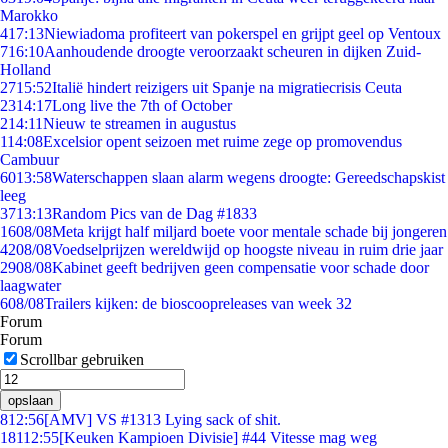
Marokko
4
17:13
Niewiadoma profiteert van pokerspel en grijpt geel op Ventoux
7
16:10
Aanhoudende droogte veroorzaakt scheuren in dijken Zuid-
Holland
27
15:52
Italië hindert reizigers uit Spanje na migratiecrisis Ceuta
23
14:17
Long live the 7th of October
2
14:11
Nieuw te streamen in augustus
1
14:08
Excelsior opent seizoen met ruime zege op promovendus
Cambuur
60
13:58
Waterschappen slaan alarm wegens droogte: Gereedschapskist
leeg
37
13:13
Random Pics van de Dag #1833
16
08/08
Meta krijgt half miljard boete voor mentale schade bij jongeren
42
08/08
Voedselprijzen wereldwijd op hoogste niveau in ruim drie jaar
29
08/08
Kabinet geeft bedrijven geen compensatie voor schade door
laagwater
6
08/08
Trailers kijken: de bioscoopreleases van week 32
Forum
Forum
Scrollbar gebruiken
opslaan
8
12:56
[AMV] VS #1313 Lying sack of shit.
181
12:55
[Keuken Kampioen Divisie] #44 Vitesse mag weg