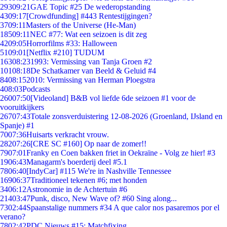
293
09:21
GAE Topic #25 De wederopstanding
43
09:17
[Crowdfunding] #443 Rentestijgingen?
37
09:11
Masters of the Universe (He-Man)
185
09:11
NEC #77: Wat een seizoen is dit zeg
42
09:05
Horrorfilms #33: Halloween
51
09:01
[Netflix #210] TUDUM
163
08:23
1993: Vermissing van Tanja Groen #2
101
08:18
De Schatkamer van Beeld & Geluid #4
84
08:15
2010: Vermissing van Herman Ploegstra
4
08:03
Podcasts
260
07:50
[Videoland] B&B vol liefde 6de seizoen #1 voor de
vooruitkijkers
267
07:43
Totale zonsverduistering 12-08-2026 (Groenland, IJsland en
Spanje) #1
70
07:36
Huisarts verkracht vrouw.
282
07:26
[CRE SC #160] Op naar de zomer!!
79
07:01
Franky en Coen bakken friet in Oekraïne - Volg ze hier! #3
19
06:43
Managarm's boerderij deel #5.1
78
06:40
[IndyCar] #115 We're in Nashville Tennessee
169
06:37
Traditioneel tekenen #6; met honden
34
06:12
Astronomie in de Achtertuin #6
214
03:47
Punk, disco, New Wave of? #60 Sing along...
73
02:44
Spaanstalige nummers #34 A que calor nos pasaremos por el
verano?
78
02:42
PDC Nieuws #15: Matchfixing