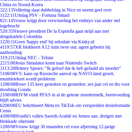
China en Noord-Korea
3
22:13
Vollering slaat dubbelslag in Nice en neemt geel over
11
22:11
Uitslag PSV - Fortuna Sittard
8
21:14
Vrouw krijgt door verwisseling het embryo van ander stel
ingebracht
5
20:35
Nieuwe president De la Espriella gaat strijd aan met
drugskartels Colombia
12
20:11
Geen 'happy end' bij seksdate via Kinky.nl
41
19:57
XR blokkeert A12 ruim twee uur, agent gebeten bij
aanhouding
3
19:21
Uitslag NEC - Telstar
22
15:00
Jesus Simulator komt naar Nintendo Switch
31
13:26
Britney Spears: "Ik geloof dat ik heb gefaald als moeder"
51
08/08
VS: kans op Russische aanval op NAVO-land groeit,
munitietekort wordt probleem
12
08/08
Broer 135 keer gestoken en gesneden: zes jaar cel en tbs voor
doodslag Gouda
21
08/08
RIVM vindt PFAS in al de geteste moedermelk, borstvoeding
blijft advies
62
08/08
EU bekritiseert Meta en TikTok om verspreiden desinformatie
Ceuta
43
08/08
Houthi's vallen Saoedi-Arabië en Jemen aan, dreigen met
blokkade olieroute
12
08/08
Vrouw krijgt 30 maanden cel voor afpersing 12-jarige
misdienaar in kerk