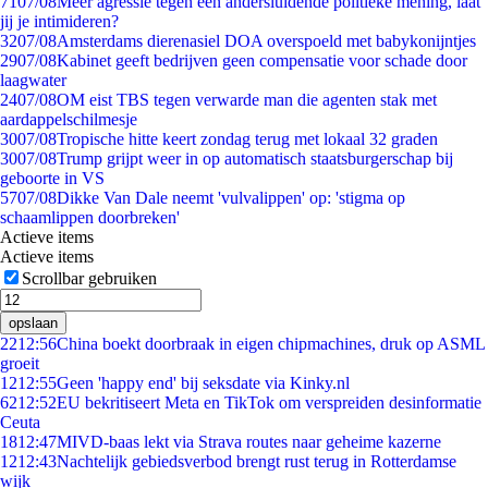
71
07/08
Meer agressie tegen een andersluidende politieke mening, laat
jij je intimideren?
32
07/08
Amsterdams dierenasiel DOA overspoeld met babykonijntjes
29
07/08
Kabinet geeft bedrijven geen compensatie voor schade door
laagwater
24
07/08
OM eist TBS tegen verwarde man die agenten stak met
aardappelschilmesje
30
07/08
Tropische hitte keert zondag terug met lokaal 32 graden
30
07/08
Trump grijpt weer in op automatisch staatsburgerschap bij
geboorte in VS
57
07/08
Dikke Van Dale neemt 'vulvalippen' op: 'stigma op
schaamlippen doorbreken'
Actieve items
Actieve items
Scrollbar gebruiken
opslaan
22
12:56
China boekt doorbraak in eigen chipmachines, druk op ASML
groeit
12
12:55
Geen 'happy end' bij seksdate via Kinky.nl
62
12:52
EU bekritiseert Meta en TikTok om verspreiden desinformatie
Ceuta
18
12:47
MIVD-baas lekt via Strava routes naar geheime kazerne
12
12:43
Nachtelijk gebiedsverbod brengt rust terug in Rotterdamse
wijk