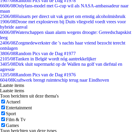
19
07/08
Random Pics van de Dag #1978
66
06/08
Onlyfans-model met G-cup wil als NASA-ambassadeur naar
maan
25
06/08
Huisarts per direct uit vak gezet om ernstig alcoholmisbruik
19
06/08
Drone met explosieven bij Duits vliegveld voedt vrees voor
hybride aanval
60
06/08
Waterschappen slaan alarm wegens droogte: Gereedschapskist
leeg
24
06/08
Zorgmedewerkster die 's nachts haar vriend bezocht terecht
ontslagen
38
06/08
Random Pics van de Dag #1977
21
05/08
Tanken in België wordt nóg aantrekkelijker
34
05/08
Dirk sluit supermarkt op de Wallen na golf van diefstal en
agressie
12
05/08
Random Pics van de Dag #1976
6
04/08
Kraftwerk brengt ruimteschip terug naar Eindhoven
Laatste items
Laatste items
Toon berichten uit deze thema's
Actueel
Entertainment
Sport
Film & Tv
Games
Toon berichten van deze types