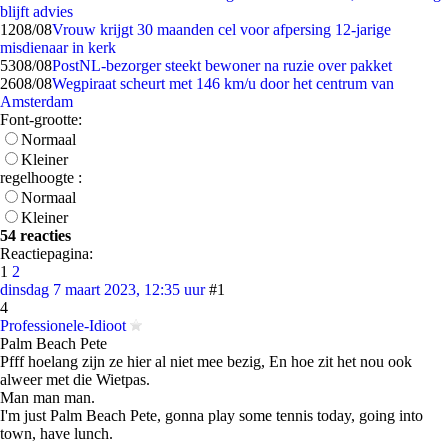
blijft advies
12
08/08
Vrouw krijgt 30 maanden cel voor afpersing 12-jarige
misdienaar in kerk
53
08/08
PostNL-bezorger steekt bewoner na ruzie over pakket
26
08/08
Wegpiraat scheurt met 146 km/u door het centrum van
Amsterdam
Font-grootte:
Normaal
Kleiner
regelhoogte :
Normaal
Kleiner
54 reacties
Reactiepagina:
1
2
dinsdag 7 maart 2023, 12:35 uur
#1
4
Professionele-Idioot
Palm Beach Pete
Pfff hoelang zijn ze hier al niet mee bezig, En hoe zit het nou ook
alweer met die Wietpas.
Man man man.
I'm just Palm Beach Pete, gonna play some tennis today, going into
town, have lunch.