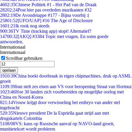
46
02:35
Chinese Politiek #1 - Het Pad van de Draak
282
02:24
Post hier pas overleden muzikanten #32
28
02:19
De Avondetappe #177 - Bijna voorbij :(
258
01:52
[UFO/UAP] #16 The Age of Disclosure
16
01:21
Ik rook nog steeds
9
00:36
TV Time (tracking app) stopt! Alternatief?
147
00:32
[AKQ] #3384 Topic met vragen. En soms goede
antwoorden.
Internationaal
Internationaal
Scrollbar gebruiken
opslaan
19
10:39
China boekt doorbraak in eigen chipmachines, druk op ASML
groeit
11
09:39
Iran stelt zes eisen aan VS voor heropening Straat van Hormuz
10
23:46
Hoe 30 landen zich voorbereiden op mogelijke oorlog met
China en Noord-Korea
8
21:14
Vrouw krijgt door verwisseling het embryo van ander stel
ingebracht
5
20:35
Nieuwe president De la Espriella gaat strijd aan met
drugskartels Colombia
51
08/08
VS: kans op Russische aanval op NAVO-land groeit,
munitietekort wordt probleem