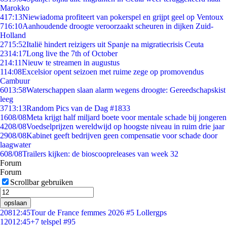
Marokko
4
17:13
Niewiadoma profiteert van pokerspel en grijpt geel op Ventoux
7
16:10
Aanhoudende droogte veroorzaakt scheuren in dijken Zuid-
Holland
27
15:52
Italië hindert reizigers uit Spanje na migratiecrisis Ceuta
23
14:17
Long live the 7th of October
2
14:11
Nieuw te streamen in augustus
1
14:08
Excelsior opent seizoen met ruime zege op promovendus
Cambuur
60
13:58
Waterschappen slaan alarm wegens droogte: Gereedschapskist
leeg
37
13:13
Random Pics van de Dag #1833
16
08/08
Meta krijgt half miljard boete voor mentale schade bij jongeren
42
08/08
Voedselprijzen wereldwijd op hoogste niveau in ruim drie jaar
29
08/08
Kabinet geeft bedrijven geen compensatie voor schade door
laagwater
6
08/08
Trailers kijken: de bioscoopreleases van week 32
Forum
Forum
Scrollbar gebruiken
opslaan
208
12:45
Tour de France femmes 2026 #5 Lollergps
120
12:45
+7 telspel #95