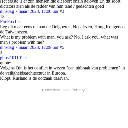
Het ergste is er zijn mensen die dit soort onzin geloven En dit soort
dictators zien als de redder van hun land / gedachten goed
dinsdag 7 maart 2023, 12:00 uur
#3
18
FireFox1
Leg dit maar eens uit aan de Oeigoeren, Nepalezen, Hong Kongers en
de Taiwanezen.
What is my problem with man, you ask? No. I ask you, what was
man's problem with me?
dinsdag 7 maart 2023, 12:09 uur
#5
3
ghost101101
quote:
Volgens Qin is het conflict in wezen "een uitbraak van problemen" in
de veiligheidsarchitectuur in Europa.
Klopt, Rusland is de oorzaak daarvan.
▼ Advertentie door Refinery89