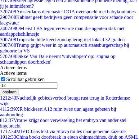
71
07/08
Meer agressie tegen een andersluidende politieke mening, laat
jij je intimideren?
32
07/08
Amsterdams dierenasiel DOA overspoeld met babykonijntjes
29
07/08
Kabinet geeft bedrijven geen compensatie voor schade door
laagwater
24
07/08
OM eist TBS tegen verwarde man die agenten stak met
aardappelschilmesje
30
07/08
Tropische hitte keert zondag terug met lokaal 32 graden
30
07/08
Trump grijpt weer in op automatisch staatsburgerschap bij
geboorte in VS
57
07/08
Dikke Van Dale neemt 'vulvalippen' op: 'stigma op
schaamlippen doorbreken'
Actieve items
Actieve items
Scrollbar gebruiken
opslaan
12
12:43
Nachtelijk gebiedsverbod brengt rust terug in Rotterdamse
wijk
41
12:39
XR blokkeert A12 ruim twee uur, agent gebeten bij
aanhouding
8
12:37
Vrouw krijgt door verwisseling het embryo van ander stel
ingebracht
17
12:34
MIVD-baas lekt via Strava routes naar geheime kazerne
19
12:33
China boekt doorbraak in eigen chipmachines, druk op ASML