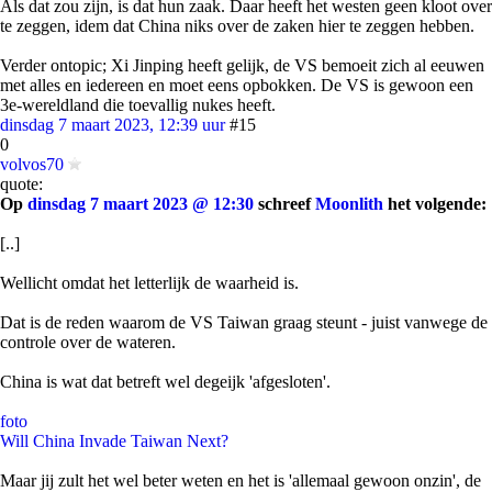
Als dat zou zijn, is dat hun zaak. Daar heeft het westen geen kloot over
te zeggen, idem dat China niks over de zaken hier te zeggen hebben.
Verder ontopic; Xi Jinping heeft gelijk, de VS bemoeit zich al eeuwen
met alles en iedereen en moet eens opbokken. De VS is gewoon een
3e-wereldland die toevallig nukes heeft.
dinsdag 7 maart 2023, 12:39 uur
#15
0
volvos70
quote:
Op
dinsdag 7 maart 2023 @ 12:30
schreef
Moonlith
het volgende:
[..]
Wellicht omdat het letterlijk de waarheid is.
Dat is de reden waarom de VS Taiwan graag steunt - juist vanwege de
controle over de wateren.
China is wat dat betreft wel degeijk 'afgesloten'.
foto
Will China Invade Taiwan Next?
Maar jij zult het wel beter weten en het is 'allemaal gewoon onzin', de