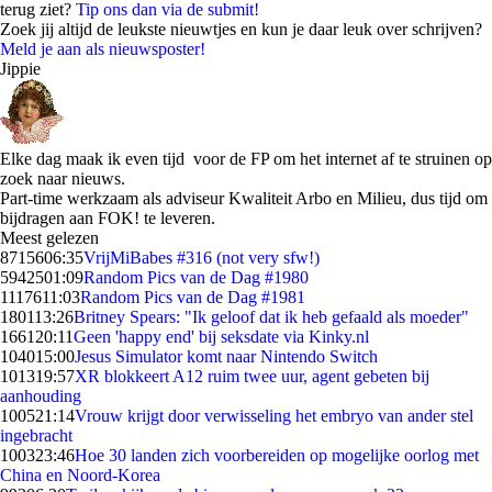
terug ziet?
Tip ons dan via de submit!
Zoek jij altijd de leukste nieuwtjes en kun je daar leuk over schrijven?
Meld je aan als nieuwsposter!
Jippie
Elke dag maak ik even tijd voor de FP om het internet af te struinen op
zoek naar nieuws.
Part-time werkzaam als adviseur Kwaliteit Arbo en Milieu, dus tijd om
bijdragen aan FOK! te leveren.
Meest gelezen
87156
06:35
VrijMiBabes #316 (not very sfw!)
59425
01:09
Random Pics van de Dag #1980
11176
11:03
Random Pics van de Dag #1981
1801
13:26
Britney Spears: "Ik geloof dat ik heb gefaald als moeder"
1661
20:11
Geen 'happy end' bij seksdate via Kinky.nl
1040
15:00
Jesus Simulator komt naar Nintendo Switch
1013
19:57
XR blokkeert A12 ruim twee uur, agent gebeten bij
aanhouding
1005
21:14
Vrouw krijgt door verwisseling het embryo van ander stel
ingebracht
1003
23:46
Hoe 30 landen zich voorbereiden op mogelijke oorlog met
China en Noord-Korea