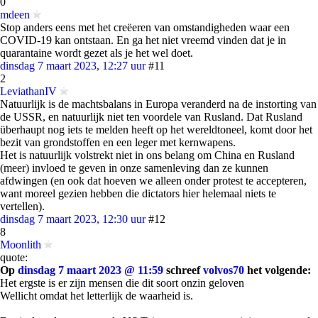
0
mdeen
Stop anders eens met het creëeren van omstandigheden waar een
COVID-19 kan ontstaan. En ga het niet vreemd vinden dat je in
quarantaine wordt gezet als je het wel doet.
dinsdag 7 maart 2023, 12:27 uur
#11
2
LeviathanIV
Natuurlijk is de machtsbalans in Europa veranderd na de instorting van
de USSR, en natuurlijk niet ten voordele van Rusland. Dat Rusland
überhaupt nog iets te melden heeft op het wereldtoneel, komt door het
bezit van grondstoffen en een leger met kernwapens.
Het is natuurlijk volstrekt niet in ons belang om China en Rusland
(meer) invloed te geven in onze samenleving dan ze kunnen
afdwingen (en ook dat hoeven we alleen onder protest te accepteren,
want moreel gezien hebben die dictators hier helemaal niets te
vertellen).
dinsdag 7 maart 2023, 12:30 uur
#12
8
Moonlith
quote:
Op
dinsdag 7 maart 2023 @ 11:59
schreef
volvos70
het volgende:
Het ergste is er zijn mensen die dit soort onzin geloven
Wellicht omdat het letterlijk de waarheid is.