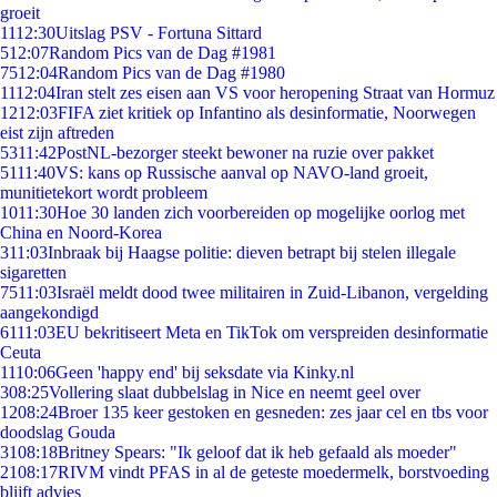
groeit
11
12:30
Uitslag PSV - Fortuna Sittard
5
12:07
Random Pics van de Dag #1981
75
12:04
Random Pics van de Dag #1980
11
12:04
Iran stelt zes eisen aan VS voor heropening Straat van Hormuz
12
12:03
FIFA ziet kritiek op Infantino als desinformatie, Noorwegen
eist zijn aftreden
53
11:42
PostNL-bezorger steekt bewoner na ruzie over pakket
51
11:40
VS: kans op Russische aanval op NAVO-land groeit,
munitietekort wordt probleem
10
11:30
Hoe 30 landen zich voorbereiden op mogelijke oorlog met
China en Noord-Korea
3
11:03
Inbraak bij Haagse politie: dieven betrapt bij stelen illegale
sigaretten
75
11:03
Israël meldt dood twee militairen in Zuid-Libanon, vergelding
aangekondigd
61
11:03
EU bekritiseert Meta en TikTok om verspreiden desinformatie
Ceuta
11
10:06
Geen 'happy end' bij seksdate via Kinky.nl
3
08:25
Vollering slaat dubbelslag in Nice en neemt geel over
12
08:24
Broer 135 keer gestoken en gesneden: zes jaar cel en tbs voor
doodslag Gouda
31
08:18
Britney Spears: "Ik geloof dat ik heb gefaald als moeder"
21
08:17
RIVM vindt PFAS in al de geteste moedermelk, borstvoeding
blijft advies