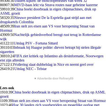
993
06:30
Trailers kijken: de bioscoopreleases van week 32
869
07:36
MIVD-baas lekt via Strava routes naar geheime kazerne
599
10:39
China boekt doorbraak in eigen chipmachines, druk op
ASML groeit
583
20:35
Nieuwe president De la Espriella gaat strijd aan met
drugskartels Colombia
485
09:39
Iran stelt zes eisen aan VS voor heropening Straat van
Hormuz
439
09:50
Nachtelijk gebiedsverbod brengt rust terug in Rotterdamse
wijk
411
22:11
Uitslag PSV - Fortuna Sittard
391
10:03
Inbraak bij Haagse politie: dieven betrapt bij stelen illegale
sigaretten
369
10:24
FIFA ziet kritiek op Infantino als desinformatie, Noorwegen
eist zijn aftreden
271
22:13
Vollering slaat dubbelslag in Nice en neemt geel over
264
19:21
Uitslag NEC - Telstar
▼ Advertentie door Refinery89
Lees ook
19
10:39
China boekt doorbraak in eigen chipmachines, druk op ASML
groeit
11
09:39
Iran stelt zes eisen aan VS voor heropening Straat van Hormuz
10
23:46
Hoe 30 landen zich voorbereiden op mogelijke oorlog met