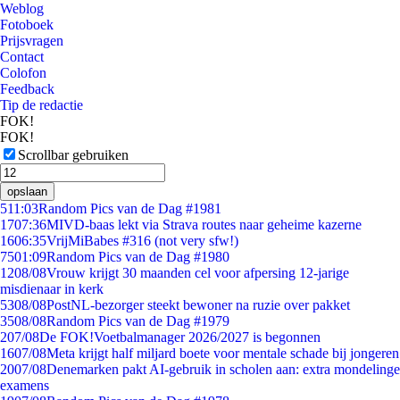
Weblog
Fotoboek
Prijsvragen
Contact
Colofon
Feedback
Tip de redactie
FOK!
FOK!
Scrollbar gebruiken
opslaan
5
11:03
Random Pics van de Dag #1981
17
07:36
MIVD-baas lekt via Strava routes naar geheime kazerne
16
06:35
VrijMiBabes #316 (not very sfw!)
75
01:09
Random Pics van de Dag #1980
12
08/08
Vrouw krijgt 30 maanden cel voor afpersing 12-jarige
misdienaar in kerk
53
08/08
PostNL-bezorger steekt bewoner na ruzie over pakket
35
08/08
Random Pics van de Dag #1979
2
07/08
De FOK!Voetbalmanager 2026/2027 is begonnen
16
07/08
Meta krijgt half miljard boete voor mentale schade bij jongeren
20
07/08
Denemarken pakt AI-gebruik in scholen aan: extra mondelinge
examens