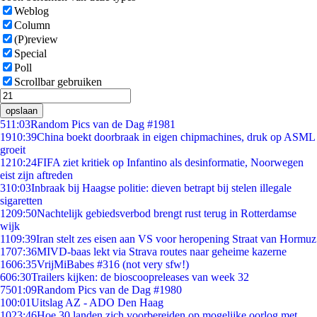
Weblog
Column
(P)review
Special
Poll
Scrollbar gebruiken
opslaan
5
11:03
Random Pics van de Dag #1981
19
10:39
China boekt doorbraak in eigen chipmachines, druk op ASML
groeit
12
10:24
FIFA ziet kritiek op Infantino als desinformatie, Noorwegen
eist zijn aftreden
3
10:03
Inbraak bij Haagse politie: dieven betrapt bij stelen illegale
sigaretten
12
09:50
Nachtelijk gebiedsverbod brengt rust terug in Rotterdamse
wijk
11
09:39
Iran stelt zes eisen aan VS voor heropening Straat van Hormuz
17
07:36
MIVD-baas lekt via Strava routes naar geheime kazerne
16
06:35
VrijMiBabes #316 (not very sfw!)
6
06:30
Trailers kijken: de bioscoopreleases van week 32
75
01:09
Random Pics van de Dag #1980
1
00:01
Uitslag AZ - ADO Den Haag
10
23:46
Hoe 30 landen zich voorbereiden op mogelijke oorlog met