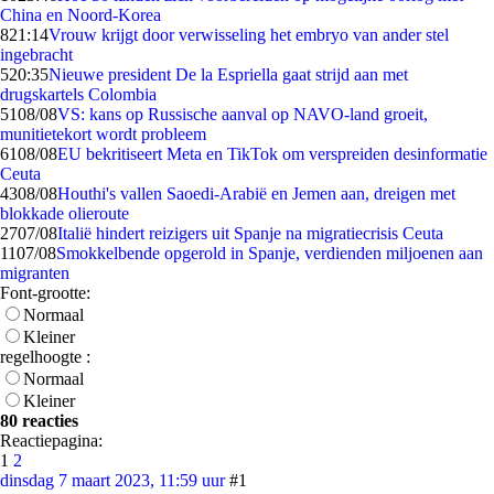
China en Noord-Korea
8
21:14
Vrouw krijgt door verwisseling het embryo van ander stel
ingebracht
5
20:35
Nieuwe president De la Espriella gaat strijd aan met
drugskartels Colombia
51
08/08
VS: kans op Russische aanval op NAVO-land groeit,
munitietekort wordt probleem
61
08/08
EU bekritiseert Meta en TikTok om verspreiden desinformatie
Ceuta
43
08/08
Houthi's vallen Saoedi-Arabië en Jemen aan, dreigen met
blokkade olieroute
27
07/08
Italië hindert reizigers uit Spanje na migratiecrisis Ceuta
11
07/08
Smokkelbende opgerold in Spanje, verdienden miljoenen aan
migranten
Font-grootte:
Normaal
Kleiner
regelhoogte :
Normaal
Kleiner
80 reacties
Reactiepagina:
1
2
dinsdag 7 maart 2023, 11:59 uur
#1