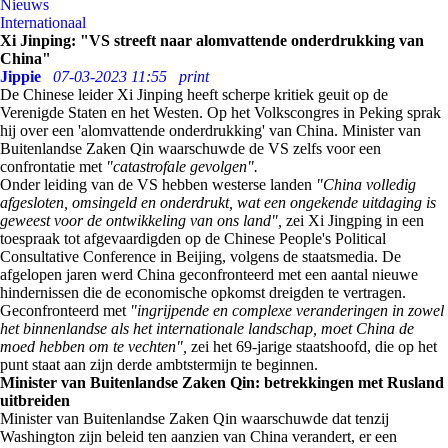
Nieuws
Internationaal
Xi Jinping: "VS streeft naar alomvattende onderdrukking van
China"
Jippie
07-03-2023 11:55
print
De Chinese leider Xi Jinping heeft scherpe kritiek geuit op de
Verenigde Staten en het Westen. Op het Volkscongres in Peking sprak
hij over een 'alomvattende onderdrukking' van China. Minister van
Buitenlandse Zaken Qin waarschuwde de VS zelfs voor een
confrontatie met
"catastrofale gevolgen".
Onder leiding van de VS hebben westerse landen
"China volledig
afgesloten, omsingeld en onderdrukt, wat een ongekende uitdaging is
geweest voor de ontwikkeling van ons land",
zei Xi Jingping in een
toespraak tot afgevaardigden op de Chinese People's Political
Consultative Conference in Beijing, volgens de staatsmedia. De
afgelopen jaren werd China geconfronteerd met een aantal nieuwe
hindernissen die de economische opkomst dreigden te vertragen.
Geconfronteerd met
"ingrijpende en complexe veranderingen in zowel
het binnenlandse als het internationale landschap, moet China de
moed hebben om te vechten",
zei het 69-jarige staatshoofd, die op het
punt staat aan zijn derde ambtstermijn te beginnen.
Minister van Buitenlandse Zaken Qin: betrekkingen met Rusland
uitbreiden
Minister van Buitenlandse Zaken Qin waarschuwde dat tenzij
Washington zijn beleid ten aanzien van China verandert, er een