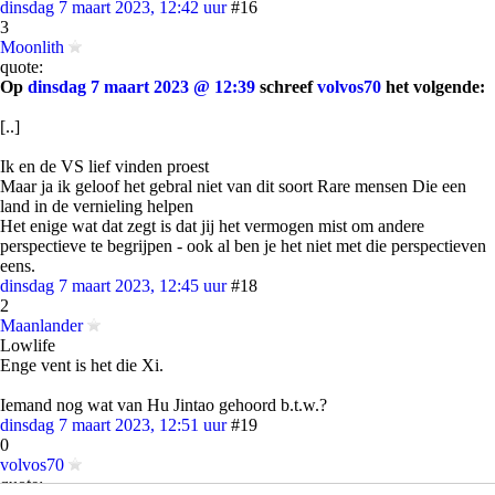
dinsdag 7 maart 2023, 12:42 uur
#16
3
Moonlith
quote:
Op
dinsdag 7 maart 2023 @ 12:39
schreef
volvos70
het volgende:
[..]
Ik en de VS lief vinden proest
Maar ja ik geloof het gebral niet van dit soort Rare mensen Die een
land in de vernieling helpen
Het enige wat dat zegt is dat jij het vermogen mist om andere
perspectieve te begrijpen - ook al ben je het niet met die perspectieven
eens.
dinsdag 7 maart 2023, 12:45 uur
#18
2
Maanlander
Lowlife
Enge vent is het die Xi.
Iemand nog wat van Hu Jintao gehoord b.t.w.?
dinsdag 7 maart 2023, 12:51 uur
#19
0
volvos70
quote: