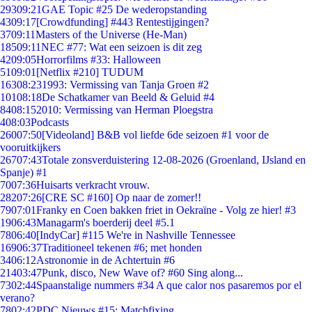
293
09:21
GAE Topic #25 De wederopstanding
43
09:17
[Crowdfunding] #443 Rentestijgingen?
37
09:11
Masters of the Universe (He-Man)
185
09:11
NEC #77: Wat een seizoen is dit zeg
42
09:05
Horrorfilms #33: Halloween
51
09:01
[Netflix #210] TUDUM
163
08:23
1993: Vermissing van Tanja Groen #2
101
08:18
De Schatkamer van Beeld & Geluid #4
84
08:15
2010: Vermissing van Herman Ploegstra
4
08:03
Podcasts
260
07:50
[Videoland] B&B vol liefde 6de seizoen #1 voor de
vooruitkijkers
267
07:43
Totale zonsverduistering 12-08-2026 (Groenland, IJsland en
Spanje) #1
70
07:36
Huisarts verkracht vrouw.
282
07:26
[CRE SC #160] Op naar de zomer!!
79
07:01
Franky en Coen bakken friet in Oekraïne - Volg ze hier! #3
19
06:43
Managarm's boerderij deel #5.1
78
06:40
[IndyCar] #115 We're in Nashville Tennessee
169
06:37
Traditioneel tekenen #6; met honden
34
06:12
Astronomie in de Achtertuin #6
214
03:47
Punk, disco, New Wave of? #60 Sing along...
73
02:44
Spaanstalige nummers #34 A que calor nos pasaremos por el
verano?
78
02:42
PDC Nieuws #15: Matchfixing