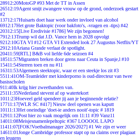
289
12:20
MotoGP #93 Met de TT in Assen
265
12:19
Agent smijt zwangere vrouw op de grond, onderzoek gestart
#2
137
12:17
Huisarts doet haar werk onder invloed van alcohol
69
12:17
Het grote Baktopic (voor bakfoto's, -vragen en -tips) #42
203
12:15
[Live Eredivisie #1786] We zijn begonnen!
79
12:13
Trump wil dat J.D. Vance hem in 2028 opvolgt
92
12:10
GTA VI #12 GTA VI Extended look 27 Augustus Netflix/YT
29
12:10
Ariana Grande verlaat de spotlight.
204
11:59
[RTL] B&B vol liefde 6de seizoen #4
185
11:57
Migranten breken door grens naar Ceuta in Spanje,l #10
154
11:54
Sterren toen en nu #11
163
11:53
Algemeen steektopic, waar er een steekje los zit #3
55
11:41
OM-Teamleider met kinderporno is oud-directeur van twee
basisscholen
9
11:40
Ik krijg hier zweethanden van.
251
11:35
Nederland stevent af op watertekort
10
11:23
Hoeveel geld spendeer jij aan je beginnende relatie?
177
11:17
[WLR SC #417] Nieuw deel openen was kaputt
101
11:13
Het oneindige 'doet-ie anders nooit'-topic # 1819
129
11:12
Post hier zo vaak mogelijk om 11:11 #39 Vanz11
140
11:08
Meisjesnamenlepeltopic #367 LOOOOL LAPO
114
11:07
[FOK!Voetbalmanager 2026/2027] #1 We zijn er weer
146
11:01
Jonge Cambridge professor stapt op na claims over plagiaat
en leugens