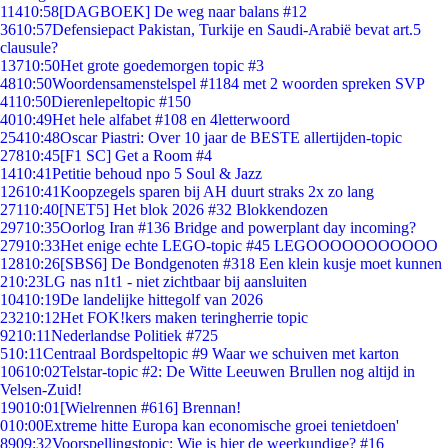
114
10:58
[DAGBOEK] De weg naar balans #12
36
10:57
Defensiepact Pakistan, Turkije en Saudi-Arabië bevat art.5
clausule?
137
10:50
Het grote goedemorgen topic #3
48
10:50
Woordensamenstelspel #1184 met 2 woorden spreken SVP
41
10:50
Dierenlepeltopic #150
40
10:49
Het hele alfabet #108 en 4letterwoord
254
10:48
Oscar Piastri: Over 10 jaar de BESTE allertijden-topic
278
10:45
[F1 SC] Get a Room #4
14
10:41
Petitie behoud npo 5 Soul & Jazz
126
10:41
Koopzegels sparen bij AH duurt straks 2x zo lang
271
10:40
[NET5] Het blok 2026 #32 Blokkendozen
297
10:35
Oorlog Iran #136 Bridge and powerplant day incoming?
279
10:33
Het enige echte LEGO-topic #45 LEGOOOOOOOOOOO
128
10:26
[SBS6] De Bondgenoten #318 Een klein kusje moet kunnen
2
10:23
LG nas n1t1 - niet zichtbaar bij aansluiten
104
10:19
De landelijke hittegolf van 2026
232
10:12
Het FOK!kers maken teringherrie topic
92
10:11
Nederlandse Politiek #725
5
10:11
Centraal Bordspeltopic #9 Waar we schuiven met karton
106
10:02
Telstar-topic #2: De Witte Leeuwen Brullen nog altijd in
Velsen-Zuid!
190
10:01
[Wielrennen #616] Brennan!
0
10:00
Extreme hitte Europa kan economische groei tenietdoen'
89
09:32
Voorspellingstopic: Wie is hier de weerkundige? #16