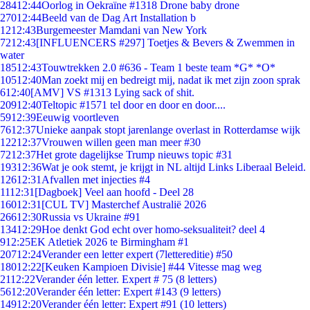
284
12:44
Oorlog in Oekraïne #1318 Drone baby drone
270
12:44
Beeld van de Dag Art Installation b
12
12:43
Burgemeester Mamdani van New York
72
12:43
[INFLUENCERS #297] Toetjes & Bevers & Zwemmen in
water
185
12:43
Touwtrekken 2.0 #636 - Team 1 beste team *G* *O*
105
12:40
Man zoekt mij en bedreigt mij, nadat ik met zijn zoon sprak
6
12:40
[AMV] VS #1313 Lying sack of shit.
209
12:40
Teltopic #1571 tel door en door en door....
59
12:39
Eeuwig voortleven
76
12:37
Unieke aanpak stopt jarenlange overlast in Rotterdamse wijk
122
12:37
Vrouwen willen geen man meer #30
72
12:37
Het grote dagelijkse Trump nieuws topic #31
193
12:36
Wat je ook stemt, je krijgt in NL altijd Links Liberaal Beleid.
126
12:31
Afvallen met injecties #4
11
12:31
[Dagboek] Veel aan hoofd - Deel 28
160
12:31
[CUL TV] Masterchef Australië 2026
266
12:30
Russia vs Ukraine #91
134
12:29
Hoe denkt God echt over homo-seksualiteit? deel 4
9
12:25
EK Atletiek 2026 te Birmingham #1
207
12:24
Verander een letter expert (7lettereditie) #50
180
12:22
[Keuken Kampioen Divisie] #44 Vitesse mag weg
21
12:22
Verander één letter. Expert # 75 (8 letters)
56
12:20
Verander één letter: Expert #143 (9 letters)
149
12:20
Verander één letter: Expert #91 (10 letters)