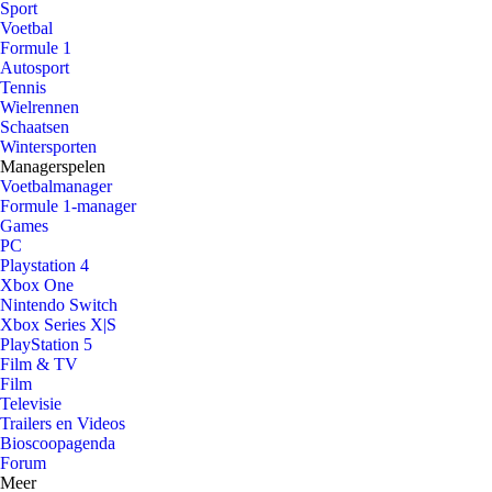
Sport
Voetbal
Formule 1
Autosport
Tennis
Wielrennen
Schaatsen
Wintersporten
Managerspelen
Voetbalmanager
Formule 1-manager
Games
PC
Playstation 4
Xbox One
Nintendo Switch
Xbox Series X|S
PlayStation 5
Film & TV
Film
Televisie
Trailers en Videos
Bioscoopagenda
Forum
Meer