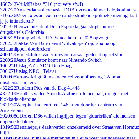
16
07:42
VrijMiBabes #316 (not very sfw!)
32
07:20
Amsterdams dierenasiel DOA overspoeld met babykonijntjes
71
06:36
Meer agressie tegen een andersluidende politieke mening, laat
jij je intimideren?
5
05:32
Nieuwe president De la Espriella gaat strijd aan met
drugskartels Colombia
49
05:28
Trump wil dat J.D. Vance hem in 2028 opvolgt
57
02:32
Dikke Van Dale neemt 'vulvalippen' op: 'stigma op
schaamlippen doorbreken'
40
00:59
Vinted-foto's van vrouwen massaal gedeeld op seksfora
22
00:28
Jesus Simulator komt naar Nintendo Switch
1
00:25
Uitslag AZ - ADO Den Haag
3
00:07
Uitslag NEC - Telstar
12
00:05
Vrouw krijgt 30 maanden cel voor afpersing 12-jarige
misdienaar in kerk
43
22:22
Random Pics van de Dag #1448
43
22:19
Houthi's vallen Saoedi-Arabië en Jemen aan, dreigen met
blokkade olieroute
26
21:30
Wegpiraat scheurt met 146 km/u door het centrum van
Amsterdam
39
20:08
CDA en D66 willen ingrijpen tegen 'gluurbrillen' die mensen
ongemerkt filmen
13
19:52
Benzineprijs daalt verder, onzekerheid over Straat van Hormuz
blijft
63
19:04
Spanje: bijna alle migranten in Ceuta weer teruggekeerd naar