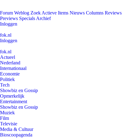
Forum
Weblog
Zoek
Actieve Items
Nieuws
Columns
Reviews
Previews
Specials
Archief
Inloggen
fok.nl
Inloggen
fok.nl
Actueel
Nederland
Internationaal
Economie
Politiek
Tech
Showbiz en Gossip
Opmerkelijk
Entertainment
Showbiz en Gossip
Muziek
Film
Televisie
Media & Cultuur
Bioscoopagenda