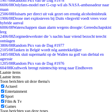
19
07/08
Random Pics van de Dag #1978
66
06/08
Onlyfans-model met G-cup wil als NASA-ambassadeur naar
maan
25
06/08
Huisarts per direct uit vak gezet om ernstig alcoholmisbruik
19
06/08
Drone met explosieven bij Duits vliegveld voedt vrees voor
hybride aanval
60
06/08
Waterschappen slaan alarm wegens droogte: Gereedschapskist
leeg
24
06/08
Zorgmedewerkster die 's nachts haar vriend bezocht terecht
ontslagen
38
06/08
Random Pics van de Dag #1977
21
05/08
Tanken in België wordt nóg aantrekkelijker
34
05/08
Dirk sluit supermarkt op de Wallen na golf van diefstal en
agressie
12
05/08
Random Pics van de Dag #1976
6
04/08
Kraftwerk brengt ruimteschip terug naar Eindhoven
Laatste items
Laatste items
Toon berichten uit deze thema's
Actueel
Entertainment
Sport
Film & Tv
Games
Toon berichten van deze types