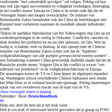
confrontatie
"met catastrofale gevolgen"
zal volgen. Peking zal hoe
dan ook zijn eigen soevereiniteit en veiligheid verdedigen. Inmenging
in het conflict tussen Taiwan en China is de eerste rode lijn die de
Verenigde Staten niet mogen overschrijden. De minister van
Buitenlandse Zaken benadrukte ook dat China de betrekkingen met
Rusland moet verbeteren naarmate de mondiale situatie turbulenter
wordt.
Tijdens de jaarlijkse bijeenkomst van het Volkscongres riep Qin op tot
vredesbesprekingen in de oorlog in Oekraïne. Conflicten, sancties en
druk konden het probleem tot nu toe niet oplossen, zei Qin. Wat nu
nodig is, is kalmte, rede en dialoog. In zijn oproep eiste de Chinese
minister van Buitenlandse Zaken echter ook dat de
"legitieme
veiligheidsbelangen van alle partijen gerespecteerd moeten worden"
-
een formulering waarmee China gewoonlijk duidelijk maakt dat het de
Russische positie steunt. Volgens Qin is het conflict in wezen
"een
uitbraak van problemen"
in de veiligheidsarchitectuur in Europa.
De spanningen tussen de VS en China liepen de afgelopen maanden
op. Washington schoot verschillende Chinese ballonnen neer omdat
het Witte Huis ze in verband bracht met spionage. Peking daarentegen
sprak van een overdreven reactie van de kant van de VS.
china
verenigde staten
xi jinping
Submitter:
Bron:
Deutschlandfunk
80
Help ons; deel dit item als je het leuk vond
Heb je een leuk of interessant bericht gevonden dat je graag op FOK!