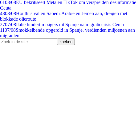
61
08/08
EU bekritiseert Meta en TikTok om verspreiden desinformatie
Ceuta
43
08/08
Houthi's vallen Saoedi-Arabië en Jemen aan, dreigen met
blokkade olieroute
27
07/08
Italië hindert reizigers uit Spanje na migratiecrisis Ceuta
11
07/08
Smokkelbende opgerold in Spanje, verdienden miljoenen aan
migranten