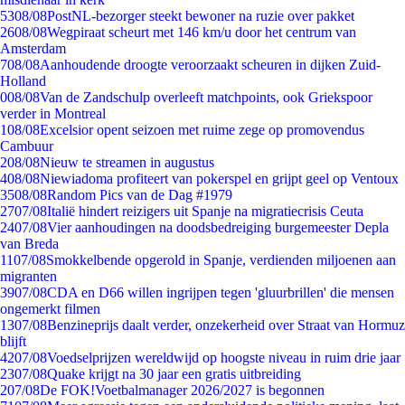
53
08/08
PostNL-bezorger steekt bewoner na ruzie over pakket
26
08/08
Wegpiraat scheurt met 146 km/u door het centrum van
Amsterdam
7
08/08
Aanhoudende droogte veroorzaakt scheuren in dijken Zuid-
Holland
0
08/08
Van de Zandschulp overleeft matchpoints, ook Griekspoor
verder in Montreal
1
08/08
Excelsior opent seizoen met ruime zege op promovendus
Cambuur
2
08/08
Nieuw te streamen in augustus
4
08/08
Niewiadoma profiteert van pokerspel en grijpt geel op Ventoux
35
08/08
Random Pics van de Dag #1979
27
07/08
Italië hindert reizigers uit Spanje na migratiecrisis Ceuta
24
07/08
Vier aanhoudingen na doodsbedreiging burgemeester Depla
van Breda
11
07/08
Smokkelbende opgerold in Spanje, verdienden miljoenen aan
migranten
39
07/08
CDA en D66 willen ingrijpen tegen 'gluurbrillen' die mensen
ongemerkt filmen
13
07/08
Benzineprijs daalt verder, onzekerheid over Straat van Hormuz
blijft
42
07/08
Voedselprijzen wereldwijd op hoogste niveau in ruim drie jaar
23
07/08
Quake krijgt na 30 jaar een gratis uitbreiding
2
07/08
De FOK!Voetbalmanager 2026/2027 is begonnen