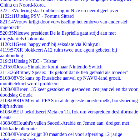
China en Noord-Korea
3
22:13
Vollering slaat dubbelslag in Nice en neemt geel over
11
22:11
Uitslag PSV - Fortuna Sittard
8
21:14
Vrouw krijgt door verwisseling het embryo van ander stel
ingebracht
5
20:35
Nieuwe president De la Espriella gaat strijd aan met
drugskartels Colombia
11
20:11
Geen 'happy end' bij seksdate via Kinky.nl
41
19:57
XR blokkeert A12 ruim twee uur, agent gebeten bij
aanhouding
3
19:21
Uitslag NEC - Telstar
22
15:00
Jesus Simulator komt naar Nintendo Switch
31
13:26
Britney Spears: "Ik geloof dat ik heb gefaald als moeder"
51
08/08
VS: kans op Russische aanval op NAVO-land groeit,
munitietekort wordt probleem
12
08/08
Broer 135 keer gestoken en gesneden: zes jaar cel en tbs voor
doodslag Gouda
21
08/08
RIVM vindt PFAS in al de geteste moedermelk, borstvoeding
blijft advies
61
08/08
EU bekritiseert Meta en TikTok om verspreiden desinformatie
Ceuta
43
08/08
Houthi's vallen Saoedi-Arabië en Jemen aan, dreigen met
blokkade olieroute
12
08/08
Vrouw krijgt 30 maanden cel voor afpersing 12-jarige
misdienaar in kerk