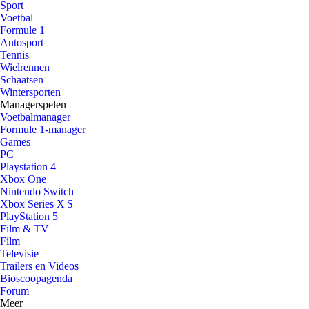
Sport
Voetbal
Formule 1
Autosport
Tennis
Wielrennen
Schaatsen
Wintersporten
Managerspelen
Voetbalmanager
Formule 1-manager
Games
PC
Playstation 4
Xbox One
Nintendo Switch
Xbox Series X|S
PlayStation 5
Film & TV
Film
Televisie
Trailers en Videos
Bioscoopagenda
Forum
Meer