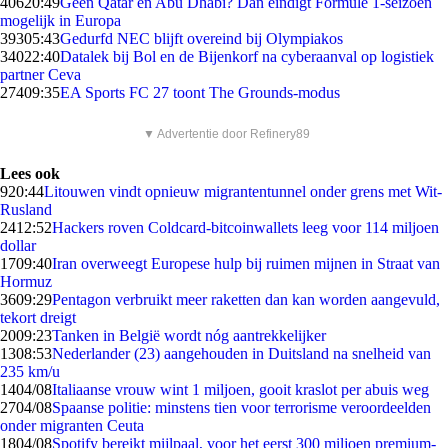
406
20:49
Geen Qatar en Abu Dhabi? Dan eindigt Formule 1-seizoen
mogelijk in Europa
393
05:43
Gedurfd NEC blijft overeind bij Olympiakos
340
22:40
Datalek bij Bol en de Bijenkorf na cyberaanval op logistiek
partner Ceva
274
09:35
EA Sports FC 27 toont The Grounds-modus
▼ Advertentie door Refinery89
Lees ook
9
20:44
Litouwen vindt opnieuw migrantentunnel onder grens met Wit-
Rusland
24
12:52
Hackers roven Coldcard-bitcoinwallets leeg voor 114 miljoen
dollar
17
09:40
Iran overweegt Europese hulp bij ruimen mijnen in Straat van
Hormuz
36
09:29
Pentagon verbruikt meer raketten dan kan worden aangevuld,
tekort dreigt
20
09:23
Tanken in België wordt nóg aantrekkelijker
13
08:53
Nederlander (23) aangehouden in Duitsland na snelheid van
235 km/u
14
04/08
Italiaanse vrouw wint 1 miljoen, gooit kraslot per abuis weg
27
04/08
Spaanse politie: minstens tien voor terrorisme veroordeelden
onder migranten Ceuta
18
04/08
Spotify bereikt mijlpaal, voor het eerst 300 miljoen premium-