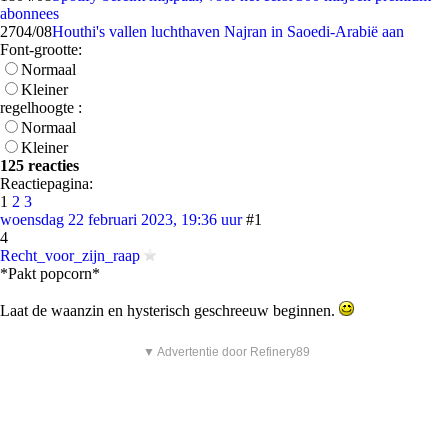
abonnees
27
04/08
Houthi's vallen luchthaven Najran in Saoedi-Arabië aan
Font-grootte:
Normaal
Kleiner
regelhoogte :
Normaal
Kleiner
125 reacties
Reactiepagina:
1
2
3
woensdag 22 februari 2023, 19:36 uur
#1
4
Recht_voor_zijn_raap
*Pakt popcorn*
Laat de waanzin en hysterisch geschreeuw beginnen.
▼ Advertentie door Refinery89