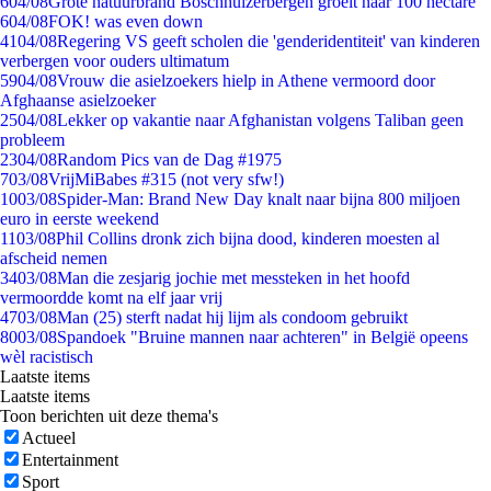
6
04/08
Grote natuurbrand Boschhuizerbergen groeit naar 100 hectare
6
04/08
FOK! was even down
41
04/08
Regering VS geeft scholen die 'genderidentiteit' van kinderen
verbergen voor ouders ultimatum
59
04/08
Vrouw die asielzoekers hielp in Athene vermoord door
Afghaanse asielzoeker
25
04/08
Lekker op vakantie naar Afghanistan volgens Taliban geen
probleem
23
04/08
Random Pics van de Dag #1975
7
03/08
VrijMiBabes #315 (not very sfw!)
10
03/08
Spider-Man: Brand New Day knalt naar bijna 800 miljoen
euro in eerste weekend
11
03/08
Phil Collins dronk zich bijna dood, kinderen moesten al
afscheid nemen
34
03/08
Man die zesjarig jochie met messteken in het hoofd
vermoordde komt na elf jaar vrij
47
03/08
Man (25) sterft nadat hij lijm als condoom gebruikt
80
03/08
Spandoek "Bruine mannen naar achteren" in België opeens
wèl racistisch
Laatste items
Laatste items
Toon berichten uit deze thema's
Actueel
Entertainment
Sport