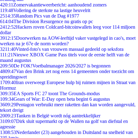
4
20:11
Zomervakantieweerbericht: aanhoudend zomers
1
19:48
Vollering de sterkste na lastige heuvelrit
25
14:35
Random Pics van de Dag #1977
6
14:04
The Division Resurgence nu gratis op pc
24
12:52
Hackers roven Coldcard-bitcoinwallets leeg voor 114 miljoen
dollar
39
12:15
Doorwerken na AOW-leeftijd vaker vastgelegd in cao's, moet
werken na je 67e de norm worden?
32
11:40
Vinted-foto's van vrouwen massaal gedeeld op seksfora
1
11:21
Nieuwe XBOX Game Pass titels voor de eerste helft van de
maand augustus
2
09:50
De FOK!Voetbalmanager 2026/2027 is begonnen
48
09:47
Van den Brink zet nog eens 14 gemeenten onder toezicht om
spreidingswet
17
09:40
Iran overweegt Europese hulp bij ruimen mijnen in Straat van
Hormuz
3
09:35
EA Sports FC 27 toont The Grounds-modus
1
09:34
Gears of War: E-Day open beta begint 6 augustus
36
09:29
Pentagon verbruikt meer raketten dan kan worden aangevuld,
tekort dreigt
20
09:23
Tanken in België wordt nóg aantrekkelijker
31
09:07
Dirk sluit supermarkt op de Wallen na golf van diefstal en
agressie
13
08:53
Nederlander (23) aangehouden in Duitsland na snelheid van
235 km/u