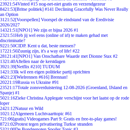
239
21:54
Vinted #15 nog-net-niet gratis en verzendgezeur
84
21:53
[Britse politiek] #141 Declining Gracefully Was Never Really
an Option
31
21:52
[Voorspellen] Voorspel de eindstand van de Eredivisie
2026/2027
143
21:51
[NPO1] We zijn er bijna 2026 #1
23
21:51
Heb jij wel eens (online of irl) te maken gehad met
discriminatie?
92
21:50
CIDP. Kent u dat, beste mensen?
172
21:50
Zuunig zijn, it's a way of life! #22
281
21:41
[NPO1] Van Onschatbare Waarde met Dionne Stax #2
13
21:40
Aftellen naar de kerstdagen
39
21:39
[Netflix #210] TUDUM
14
21:33
Ik wil een eigen politieke partij oprichten
46
21:23
[Wielrennen #616] Brennan!
202
21:19
Russia vs Ukraine #91
235
21:17
Totale zonsverduistering 12-08-2026 (Groenland, IJsland en
Spanje) #1
50
21:16
Zieke Christina Applegate verschijnt voor het laatst op de rode
loper
24
21:12
Natuur en Wild
10
21:12
Algemeen Luchtvaarttopic #61
7
21:06
[gratis] Videogames Part 9: Gratis en free-to-play games!
87
21:02
Protest tegen privatisering Turkse stranden
53
21:00
De Bondgenoten Spoiler Topic #3