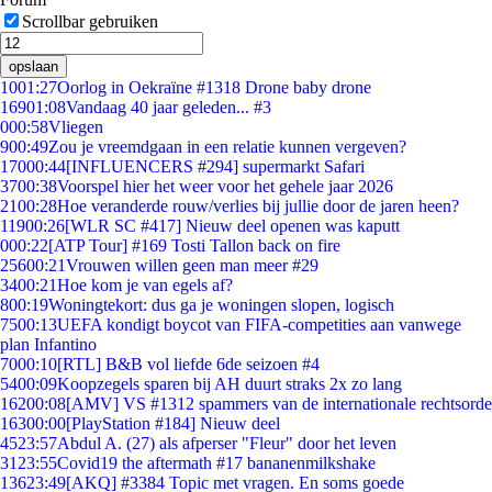
Scrollbar gebruiken
opslaan
10
01:27
Oorlog in Oekraïne #1318 Drone baby drone
169
01:08
Vandaag 40 jaar geleden... #3
0
00:58
Vliegen
9
00:49
Zou je vreemdgaan in een relatie kunnen vergeven?
170
00:44
[INFLUENCERS #294] supermarkt Safari
37
00:38
Voorspel hier het weer voor het gehele jaar 2026
21
00:28
Hoe veranderde rouw/verlies bij jullie door de jaren heen?
119
00:26
[WLR SC #417] Nieuw deel openen was kaputt
0
00:22
[ATP Tour] #169 Tosti Tallon back on fire
256
00:21
Vrouwen willen geen man meer #29
34
00:21
Hoe kom je van egels af?
8
00:19
Woningtekort: dus ga je woningen slopen, logisch
75
00:13
UEFA kondigt boycot van FIFA-competities aan vanwege
plan Infantino
70
00:10
[RTL] B&B vol liefde 6de seizoen #4
54
00:09
Koopzegels sparen bij AH duurt straks 2x zo lang
162
00:08
[AMV] VS #1312 spammers van de internationale rechtsorde
163
00:00
[PlayStation #184] Nieuw deel
45
23:57
Abdul A. (27) als afperser "Fleur" door het leven
31
23:55
Covid19 the aftermath #17 bananenmilkshake
136
23:49
[AKQ] #3384 Topic met vragen. En soms goede