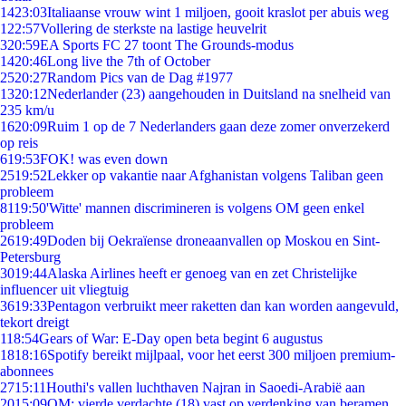
14
23:03
Italiaanse vrouw wint 1 miljoen, gooit kraslot per abuis weg
1
22:57
Vollering de sterkste na lastige heuvelrit
3
20:59
EA Sports FC 27 toont The Grounds-modus
14
20:46
Long live the 7th of October
25
20:27
Random Pics van de Dag #1977
13
20:12
Nederlander (23) aangehouden in Duitsland na snelheid van
235 km/u
16
20:09
Ruim 1 op de 7 Nederlanders gaan deze zomer onverzekerd
op reis
6
19:53
FOK! was even down
25
19:52
Lekker op vakantie naar Afghanistan volgens Taliban geen
probleem
81
19:50
'Witte' mannen discrimineren is volgens OM geen enkel
probleem
26
19:49
Doden bij Oekraïense droneaanvallen op Moskou en Sint-
Petersburg
30
19:44
Alaska Airlines heeft er genoeg van en zet Christelijke
influencer uit vliegtuig
36
19:33
Pentagon verbruikt meer raketten dan kan worden aangevuld,
tekort dreigt
1
18:54
Gears of War: E-Day open beta begint 6 augustus
18
18:16
Spotify bereikt mijlpaal, voor het eerst 300 miljoen premium-
abonnees
27
15:11
Houthi's vallen luchthaven Najran in Saoedi-Arabië aan
20
15:09
OM: vierde verdachte (18) vast op verdenking van beramen