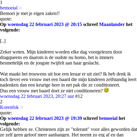
1
bemoeial
Bemoei je met je eigen zaken!!
quote:
Op
woensdag 22 februari 2023 @ 20:15
schreef
Maanlander
het
volgende:
[..]
Zeker weten. Mijn kinderen worden elke dag voorgelezen door
dragqueens en daarom is de oudste nu homo, het is immers
besmettelijk en de jongste twijfelt aan haar geslacht.
Wat maakt het trouwens uit hoe een leraar er uit ziet? Ik heb denk ik
toch liever een vrouw met een baard die mijn kinderen zelfstandig leert
nadenken dan een keurige heer in net pak die ze conditioneert.
Dus een vrouw met baard doet ze niet conditioneren?
woensdag 22 februari 2023, 20:27 uur
#12
2
Korenfok
quote:
Op
woensdag 22 februari 2023 @ 19:39
schreef
bemoeial
het
volgende:
Gelijk hebben ze. Christenen zijn ze "tolerant" voor alles geworden dat
ze zelf geen geloof meer aanhangen. Het neemt zo erg af en dan