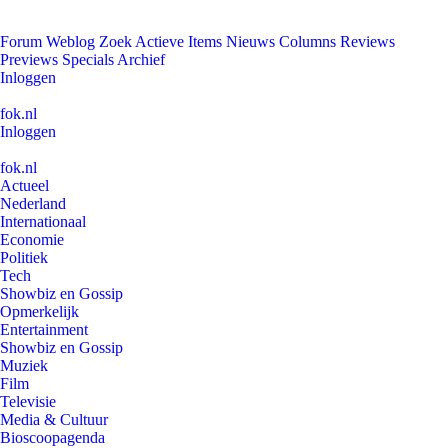
Forum
Weblog
Zoek
Actieve Items
Nieuws
Columns
Reviews
Previews
Specials
Archief
Inloggen
fok.nl
Inloggen
fok.nl
Actueel
Nederland
Internationaal
Economie
Politiek
Tech
Showbiz en Gossip
Opmerkelijk
Entertainment
Showbiz en Gossip
Muziek
Film
Televisie
Media & Cultuur
Bioscoopagenda