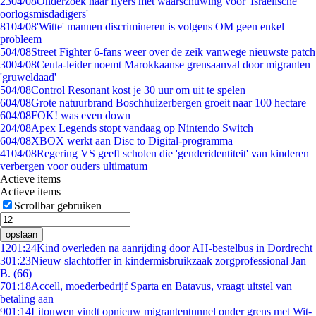
23
04/08
Onderzoek naar flyers met waarschuwing voor 'Israëlische
oorlogsmisdadigers'
81
04/08
'Witte' mannen discrimineren is volgens OM geen enkel
probleem
5
04/08
Street Fighter 6-fans weer over de zeik vanwege nieuwste patch
30
04/08
Ceuta-leider noemt Marokkaanse grensaanval door migranten
'gruweldaad'
5
04/08
Control Resonant kost je 30 uur om uit te spelen
6
04/08
Grote natuurbrand Boschhuizerbergen groeit naar 100 hectare
6
04/08
FOK! was even down
2
04/08
Apex Legends stopt vandaag op Nintendo Switch
6
04/08
XBOX werkt aan Disc to Digital-programma
41
04/08
Regering VS geeft scholen die 'genderidentiteit' van kinderen
verbergen voor ouders ultimatum
Actieve items
Actieve items
Scrollbar gebruiken
opslaan
12
01:24
Kind overleden na aanrijding door AH-bestelbus in Dordrecht
3
01:23
Nieuw slachtoffer in kindermisbruikzaak zorgprofessional Jan
B. (66)
7
01:18
Accell, moederbedrijf Sparta en Batavus, vraagt uitstel van
betaling aan
9
01:14
Litouwen vindt opnieuw migrantentunnel onder grens met Wit-