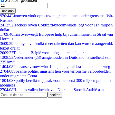
Scrollbar gebruiken
opslaan
9
20:44
Litouwen vindt opnieuw migrantentunnel onder grens met Wit-
Rusland
24
12:52
Hackers roven Coldcard-bitcoinwallets leeg voor 114 miljoen
dollar
17
09:40
Iran overweegt Europese hulp bij ruimen mijnen in Straat van
Hormuz
36
09:29
Pentagon verbruikt meer raketten dan kan worden aangevuld,
tekort dreigt
20
09:23
Tanken in België wordt nóg aantrekkelijker
13
08:53
Nederlander (23) aangehouden in Duitsland na snelheid van
235 km/u
14
04/08
Italiaanse vrouw wint 1 miljoen, gooit kraslot per abuis weg
27
04/08
Spaanse politie: minstens tien voor terrorisme veroordeelden
onder migranten Ceuta
18
04/08
Spotify bereikt mijlpaal, voor het eerst 300 miljoen premium-
abonnees
27
04/08
Houthi's vallen luchthaven Najran in Saoedi-Arabië aan