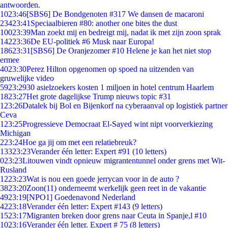
antwoorden.
10
23:46
[SBS6] De Bondgenoten #317 We dansen de macaroni
234
23:41
Speciaalbieren #80: another one bites the dust
100
23:39
Man zoekt mij en bedreigt mij, nadat ik met zijn zoon sprak
142
23:36
De EU-politiek #6 Musk naar Europa!
186
23:31
[SBS6] De Oranjezomer #10 Helene je kan het niet stop
ermee
40
23:30
Perez Hilton opgenomen op spoed na uitzenden van
gruwelijke video
59
23:29
30 asielzoekers kosten 1 miljoen in hotel centrum Haarlem
18
23:27
Het grote dagelijkse Trump nieuws topic #31
1
23:26
Datalek bij Bol en Bijenkorf na cyberaanval op logistiek partner
Ceva
1
23:25
Progressieve Democraat El-Sayed wint nipt voorverkiezing
Michigan
2
23:24
Hoe ga jij om met een relatiebreuk?
133
23:23
Verander één letter: Expert #91 (10 letters)
0
23:23
Litouwen vindt opnieuw migrantentunnel onder grens met Wit-
Rusland
12
23:23
Wat is nou een goede jerrycan voor in de auto ?
38
23:20
Zoon(11) onderneemt werkelijk geen reet in de vakantie
49
23:19
[NPO1] Goedenavond Nederland
42
23:18
Verander één letter: Expert #143 (9 letters)
15
23:17
Migranten breken door grens naar Ceuta in Spanje,l #10
10
23:16
Verander één letter. Expert # 75 (8 letters)