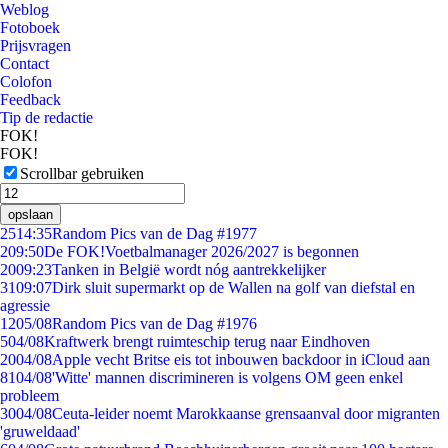
Weblog
Fotoboek
Prijsvragen
Contact
Colofon
Feedback
Tip de redactie
FOK!
FOK!
Scrollbar gebruiken
opslaan
25
14:35
Random Pics van de Dag #1977
2
09:50
De FOK!Voetbalmanager 2026/2027 is begonnen
20
09:23
Tanken in België wordt nóg aantrekkelijker
31
09:07
Dirk sluit supermarkt op de Wallen na golf van diefstal en
agressie
12
05/08
Random Pics van de Dag #1976
5
04/08
Kraftwerk brengt ruimteschip terug naar Eindhoven
20
04/08
Apple vecht Britse eis tot inbouwen backdoor in iCloud aan
81
04/08
'Witte' mannen discrimineren is volgens OM geen enkel
probleem
30
04/08
Ceuta-leider noemt Marokkaanse grensaanval door migranten
'gruweldaad'