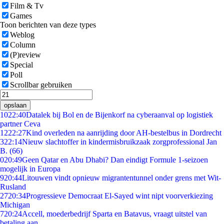
Film & Tv
Games
Toon berichten van deze types
Weblog
Column
(P)review
Special
Poll
Scrollbar gebruiken
opslaan
10
22:40
Datalek bij Bol en de Bijenkorf na cyberaanval op logistiek
partner Ceva
12
22:27
Kind overleden na aanrijding door AH-bestelbus in Dordrecht
3
22:14
Nieuw slachtoffer in kindermisbruikzaak zorgprofessional Jan
B. (66)
0
20:49
Geen Qatar en Abu Dhabi? Dan eindigt Formule 1-seizoen
mogelijk in Europa
9
20:44
Litouwen vindt opnieuw migrantentunnel onder grens met Wit-
Rusland
27
20:34
Progressieve Democraat El-Sayed wint nipt voorverkiezing
Michigan
7
20:24
Accell, moederbedrijf Sparta en Batavus, vraagt uitstel van
betaling aan