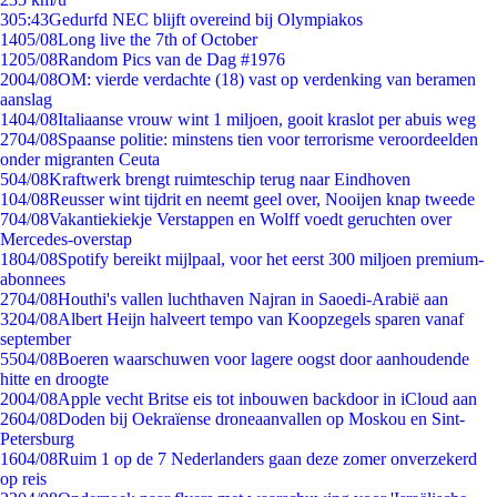
3
05:43
Gedurfd NEC blijft overeind bij Olympiakos
14
05/08
Long live the 7th of October
12
05/08
Random Pics van de Dag #1976
20
04/08
OM: vierde verdachte (18) vast op verdenking van beramen
aanslag
14
04/08
Italiaanse vrouw wint 1 miljoen, gooit kraslot per abuis weg
27
04/08
Spaanse politie: minstens tien voor terrorisme veroordeelden
onder migranten Ceuta
5
04/08
Kraftwerk brengt ruimteschip terug naar Eindhoven
1
04/08
Reusser wint tijdrit en neemt geel over, Nooijen knap tweede
7
04/08
Vakantiekiekje Verstappen en Wolff voedt geruchten over
Mercedes-overstap
18
04/08
Spotify bereikt mijlpaal, voor het eerst 300 miljoen premium-
abonnees
27
04/08
Houthi's vallen luchthaven Najran in Saoedi-Arabië aan
32
04/08
Albert Heijn halveert tempo van Koopzegels sparen vanaf
september
55
04/08
Boeren waarschuwen voor lagere oogst door aanhoudende
hitte en droogte
20
04/08
Apple vecht Britse eis tot inbouwen backdoor in iCloud aan
26
04/08
Doden bij Oekraïense droneaanvallen op Moskou en Sint-
Petersburg
16
04/08
Ruim 1 op de 7 Nederlanders gaan deze zomer onverzekerd
op reis