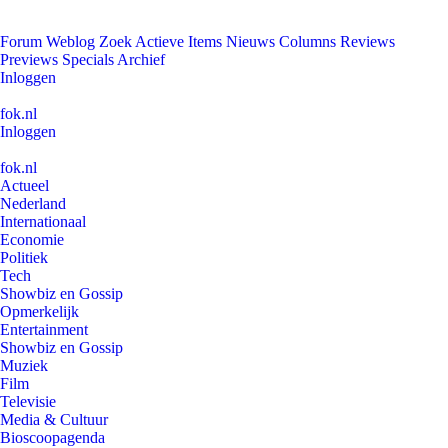
Forum
Weblog
Zoek
Actieve Items
Nieuws
Columns
Reviews
Previews
Specials
Archief
Inloggen
fok.nl
Inloggen
fok.nl
Actueel
Nederland
Internationaal
Economie
Politiek
Tech
Showbiz en Gossip
Opmerkelijk
Entertainment
Showbiz en Gossip
Muziek
Film
Televisie
Media & Cultuur
Bioscoopagenda