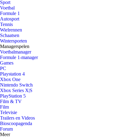
Sport
Voetbal
Formule 1
Autosport
Tennis
Wielrennen
Schaatsen
Wintersporten
Managerspelen
Voetbalmanager
Formule 1-manager
Games
PC
Playstation 4
Xbox One
Nintendo Switch
Xbox Series X|S
PlayStation 5
Film & TV
Film
Televisie
Trailers en Videos
Bioscoopagenda
Forum
Meer