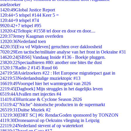
asielzoeker
14
20:49
Global Justice Report
1
20:44
+5 telspel #144 Keer 5 =
1
20:44
+9 telspel #74
99
20:42
+7 telspel #95
120
20:42
Teltopic #1558 tel door en door en door....
2
20:37
Jerney Kaagman overleden
120
20:36
Nederland toen
42
20:35
[Eva vd Wijdeven] geruchten over dakloosheid
70
20:29
Een tactische/militaire analyse van het front in Oekraïne #31
146
20:24
[SBS6] Vandaag Inside #136 - Boekje pluggen.
238
20:22
Speciaalbieren #80: another one bites the dust
15
20:17
Radio 2 #145 Ruud 66
247
19:58
Asielzoekers #22 : Het Europese migratiepact gaat in
242
19:53
Nederlandstalige muziektopic #13
166
19:49
Voorspel hier het warmtegetal van 2026
22
19:45
[Dagboek] Mijn struggles in het dagelijks leven
65
19:44
Afvallen met injecties #4
114
19:43
Hurricane & Cyclone Season 2026
151
19:42
"Niche"-historische producten in de supermarkt
265
19:31
Duitse Muziek #2
132
19:30
[DRT SC] #6: RendacGoden sponsored by TONZON
41
19:30
Droneaanval op Oekrains vliegtuig in Leipzig
221
19:24
Nederland stevent af op watertekort
186
19:17
Israel en Gaza #17