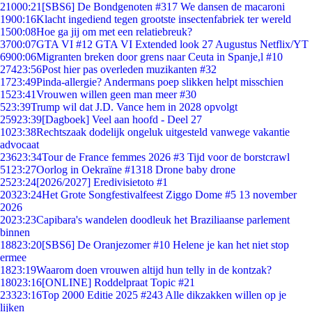
210
00:21
[SBS6] De Bondgenoten #317 We dansen de macaroni
19
00:16
Klacht ingediend tegen grootste insectenfabriek ter wereld
15
00:08
Hoe ga jij om met een relatiebreuk?
37
00:07
GTA VI #12 GTA VI Extended look 27 Augustus Netflix/YT
69
00:06
Migranten breken door grens naar Ceuta in Spanje,l #10
274
23:56
Post hier pas overleden muzikanten #32
17
23:49
Pinda-allergie? Andermans poep slikken helpt misschien
15
23:41
Vrouwen willen geen man meer #30
5
23:39
Trump wil dat J.D. Vance hem in 2028 opvolgt
259
23:39
[Dagboek] Veel aan hoofd - Deel 27
10
23:38
Rechtszaak dodelijk ongeluk uitgesteld vanwege vakantie
advocaat
236
23:34
Tour de France femmes 2026 #3 Tijd voor de borstcrawl
51
23:27
Oorlog in Oekraïne #1318 Drone baby drone
25
23:24
[2026/2027] Eredivisietoto #1
203
23:24
Het Grote Songfestivalfeest Ziggo Dome #5 13 november
2026
20
23:23
Capibara's wandelen doodleuk het Braziliaanse parlement
binnen
188
23:20
[SBS6] De Oranjezomer #10 Helene je kan het niet stop
ermee
18
23:19
Waarom doen vrouwen altijd hun telly in de kontzak?
180
23:16
[ONLINE] Roddelpraat Topic #21
233
23:16
Top 2000 Editie 2025 #243 Alle dikzakken willen op je
lijken