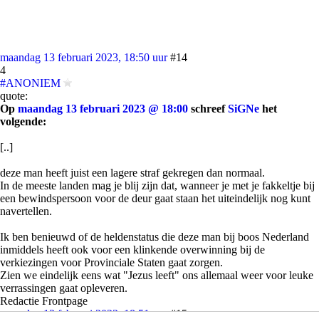
maandag 13 februari 2023, 18:50 uur
#14
4
#ANONIEM
quote:
Op
maandag 13 februari 2023 @ 18:00
schreef
SiGNe
het
volgende:
[..]
deze man heeft juist een lagere straf gekregen dan normaal.
In de meeste landen mag je blij zijn dat, wanneer je met je fakkeltje bij
een bewindspersoon voor de deur gaat staan het uiteindelijk nog kunt
navertellen.
Ik ben benieuwd of de heldenstatus die deze man bij boos Nederland
inmiddels heeft ook voor een klinkende overwinning bij de
verkiezingen voor Provinciale Staten gaat zorgen.
Zien we eindelijk eens wat "Jezus leeft" ons allemaal weer voor leuke
verrassingen gaat opleveren.
Redactie Frontpage
maandag 13 februari 2023, 18:51 uur
#15