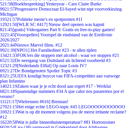
5
21:58
[Boekbespreking] Yesteryear - Caro Claire Burke
99
21:57
Progressieve Democraat El-Sayed wint nipt voorverkiezing
Michigan
193
21:57
Politieke meme's en spotprenten #11
129
21:50
[WLR SC #417] Nieuw deel openen was kaputt
8
21:45
[gratis] Videogames Part 9: Gratis en free-to-play games!
32
21:45
[Voorspellen] Voorspel de eindstand van de Eredivisie
2026/2027
20
21:44
Nieuwe Marvel films. #12
99
21:39
[NPO1] Het Familiediner #23 - te allen tijden
134
21:33
FOK!ers die stoppen met alcohol - waar we stoppen #21
65
21:32
De neergang van Duitsland als lichtend voorbeeld #3
123
21:29
[Nederlands Elftal] Op naar Louis IV?
69
21:27
De Bondgenoten Spoiler Topic #3
83
21:25
UEFA kondigt boycot van FIFA-competities aan vanwege
plan Infantino
140
21:19
Zaken waar je je echt dood aan ergert #17 - Werklui
68
21:18
Spaanstalige nummers #34 A que calor nos pasaremos por el
verano?
111
21:17
[Wielrennen #616] Brennan!
270
21:15
Het enige echte LEGO-topic #45 LEGOOOOOOOOOOO
169
21:13
Wat is op dit moment volgens jou de meest irritante reclame?
#12
162
20:58
Wat is jullie binnenhuistemperatuur? #81 Horrorzomer
60
20:54
Lisa (38) vermoord in Griekenland door Afghaanse