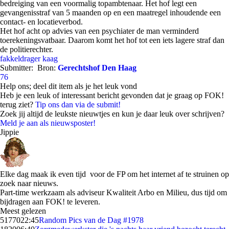
bedreiging van een voormalig topambtenaar. Het hof legt een
gevangenisstraf van 5 maanden op en een maatregel inhoudende een
contact- en locatieverbod.
Het hof acht op advies van een psychiater de man verminderd
toerekeningsvatbaar. Daarom komt het hof tot een iets lagere straf dan
de politierechter.
fakkeldrager
kaag
Submitter:
Bron:
Gerechtshof Den Haag
76
Help ons; deel dit item als je het leuk vond
Heb je een leuk of interessant bericht gevonden dat je graag op FOK!
terug ziet?
Tip ons dan via de submit!
Zoek jij altijd de leukste nieuwtjes en kun je daar leuk over schrijven?
Meld je aan als nieuwsposter!
Jippie
Elke dag maak ik even tijd voor de FP om het internet af te struinen op
zoek naar nieuws.
Part-time werkzaam als adviseur Kwaliteit Arbo en Milieu, dus tijd om
bijdragen aan FOK! te leveren.
Meest gelezen
51770
22:45
Random Pics van de Dag #1978