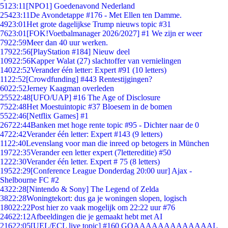
51
23:11
[NPO1] Goedenavond Nederland
254
23:11
De Avondetappe #176 - Met Ellen ten Damme.
49
23:01
Het grote dagelijkse Trump nieuws topic #31
76
23:01
[FOK!Voetbalmanager 2026/2027] #1 We zijn er weer
79
22:59
Meer dan 40 uur werken.
179
22:56
[PlayStation #184] Nieuw deel
109
22:56
Kapper Walat (27) slachtoffer van vernielingen
140
22:52
Verander één letter: Expert #91 (10 letters)
11
22:52
[Crowdfunding] #443 Rentestijgingen?
60
22:52
Jerney Kaagman overleden
255
22:48
[UFO/UAP] #16 The Age of Disclosure
75
22:48
Het Moestuintopic #37 Bloesem in de bomen
55
22:46
[Netflix Games] #1
267
22:44
Banken met hoge rente topic #95 - Dichter naar de 0
47
22:42
Verander één letter: Expert #143 (9 letters)
11
22:40
Levenslang voor man die inreed op betogers in München
197
22:35
Verander een letter expert (7lettereditie) #50
12
22:30
Verander één letter. Expert # 75 (8 letters)
195
22:29
[Conference League Donderdag 20:00 uur] Ajax -
Shelbourne FC #2
43
22:28
[Nintendo & Sony] The Legend of Zelda
38
22:28
Woningtekort: dus ga je woningen slopen, logisch
180
22:22
Post hier zo vaak mogelijk om 22:22 uur #76
246
22:12
Afbeeldingen die je gemaakt hebt met AI
216
22:05
[UEL/ECL live topic] #160 GOAAAAAAAAAAAAAL