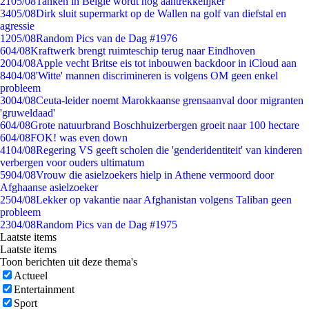
21
05/08
Tanken in België wordt nóg aantrekkelijker
34
05/08
Dirk sluit supermarkt op de Wallen na golf van diefstal en
agressie
12
05/08
Random Pics van de Dag #1976
6
04/08
Kraftwerk brengt ruimteschip terug naar Eindhoven
20
04/08
Apple vecht Britse eis tot inbouwen backdoor in iCloud aan
84
04/08
'Witte' mannen discrimineren is volgens OM geen enkel
probleem
30
04/08
Ceuta-leider noemt Marokkaanse grensaanval door migranten
'gruweldaad'
6
04/08
Grote natuurbrand Boschhuizerbergen groeit naar 100 hectare
6
04/08
FOK! was even down
41
04/08
Regering VS geeft scholen die 'genderidentiteit' van kinderen
verbergen voor ouders ultimatum
59
04/08
Vrouw die asielzoekers hielp in Athene vermoord door
Afghaanse asielzoeker
25
04/08
Lekker op vakantie naar Afghanistan volgens Taliban geen
probleem
23
04/08
Random Pics van de Dag #1975
Laatste items
Laatste items
Toon berichten uit deze thema's
Actueel
Entertainment
Sport