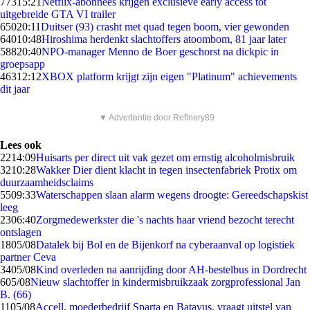
773
15:21
Netflix-abonnees krijgen exclusieve early access tot
uitgebreide GTA VI trailer
650
20:11
Duitser (93) crasht met quad tegen boom, vier gewonden
640
10:48
Hiroshima herdenkt slachtoffers atoombom, 81 jaar later
588
20:40
NPO-manager Menno de Boer geschorst na dickpic in
groepsapp
463
12:12
XBOX platform krijgt zijn eigen "Platinum" achievements
dit jaar
▼ Advertentie door Refinery89
Lees ook
22
14:09
Huisarts per direct uit vak gezet om ernstig alcoholmisbruik
32
10:28
Wakker Dier dient klacht in tegen insectenfabriek Protix om
duurzaamheidsclaims
55
09:33
Waterschappen slaan alarm wegens droogte: Gereedschapskist
leeg
23
06:40
Zorgmedewerkster die 's nachts haar vriend bezocht terecht
ontslagen
18
05/08
Datalek bij Bol en de Bijenkorf na cyberaanval op logistiek
partner Ceva
34
05/08
Kind overleden na aanrijding door AH-bestelbus in Dordrecht
6
05/08
Nieuw slachtoffer in kindermisbruikzaak zorgprofessional Jan
B. (66)
11
05/08
Accell, moederbedrijf Sparta en Batavus, vraagt uitstel van