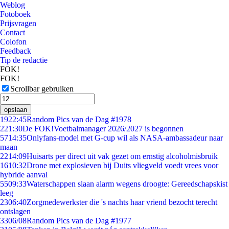
Weblog
Fotoboek
Prijsvragen
Contact
Colofon
Feedback
Tip de redactie
FOK!
FOK!
Scrollbar gebruiken
opslaan
19
22:45
Random Pics van de Dag #1978
2
21:30
De FOK!Voetbalmanager 2026/2027 is begonnen
57
14:35
Onlyfans-model met G-cup wil als NASA-ambassadeur naar
maan
22
14:09
Huisarts per direct uit vak gezet om ernstig alcoholmisbruik
16
10:32
Drone met explosieven bij Duits vliegveld voedt vrees voor
hybride aanval
55
09:33
Waterschappen slaan alarm wegens droogte: Gereedschapskist
leeg
23
06:40
Zorgmedewerkster die 's nachts haar vriend bezocht terecht
ontslagen
33
06/08
Random Pics van de Dag #1977