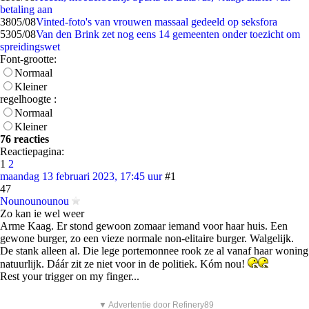
betaling aan
38
05/08
Vinted-foto's van vrouwen massaal gedeeld op seksfora
53
05/08
Van den Brink zet nog eens 14 gemeenten onder toezicht om
spreidingswet
Font-grootte:
Normaal
Kleiner
regelhoogte :
Normaal
Kleiner
76 reacties
Reactiepagina:
1
2
maandag 13 februari 2023, 17:45 uur
#1
47
Nounounounou
Zo kan ie wel weer
Arme Kaag. Er stond gewoon zomaar iemand voor haar huis. Een
gewone burger, zo een vieze normale non-elitaire burger. Walgelijk.
De stank alleen al. Die lege portemonnee rook ze al vanaf haar woning
natuurlijk. Dáár zit ze niet voor in de politiek. Kóm nou!
Rest your trigger on my finger...
▼ Advertentie door Refinery89