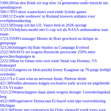
53
00:28
Van den Brink zet nog eens 14 gemeenten onder toezicht om
spreidingswet
5
00:17
PS5-doos waarschuwt voor einde fysieke games
13
00:11
'Zwarte weduwes' in Rusland trouwen soldaten voor
overlijdensuitkering
32
23:58
Trump wil dat J.D. Vance hem in 2028 opvolgt
57
23:55
Onlyfans-model met G-cup wil als NASA-ambassadeur naar
maan
17
23:35
NPO-manager Menno de Boer geschorst na dickpic in
groepsapp
5
23:26
Ontslagen bij Halo Studios na Campaign Evolved
25
22:56
NAVO zet wegens Russische provocatie 250% meer
gevechtsvliegtuigen in
22
22:50
Iran en Oman eens over route Straat van Hormuz, VS
buitenspel
11
22:41
Zangeres en Idols-jurylid Jerney Kaagman op 79-jarige leeftijd
overleden
2
22:17
Le Court wint na nerveuze finale, Pieterse derde
4
21:38
Netflix-abonnees krijgen exclusieve early access tot uitgebreide
GTA VI trailer
55
21:25
Waterschappen slaan alarm wegens droogte: Gereedschapskist
leeg
45
21:00
Progressieve Democraat El-Sayed wint nipt voorverkiezing
Michigan
16
21:00
Drone met explosieven bij Duits vliegveld voedt vrees voor