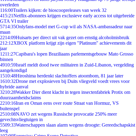
overleden
1
16:00
Trailers kijken: de bioscoopreleases van week 32
4
15:21
Netflix-abonnees krijgen exclusieve early access tot uitgebreide
GTA VI trailer
57
14:35
Onlyfans-model met G-cup wil als NASA-ambassadeur naar
maan
22
14:09
Huisarts per direct uit vak gezet om ernstig alcoholmisbruik
2
12:12
XBOX platform krijgt zijn eigen "Platinum" achievements dit
jaar
12
11:27
Capibara's lopen Braziliaans parlementsgebouw Mato Grosso
binnen
49
10:59
Israël meldt dood twee militairen in Zuid-Libanon, vergelding
aangekondigd
15
10:48
Hiroshima herdenkt slachtoffers atoombom, 81 jaar later
16
10:32
Drone met explosieven bij Duits vliegveld voedt vrees voor
hybride aanval
32
10:28
Wakker Dier dient klacht in tegen insectenfabriek Protix om
duurzaamheidsclaims
22
10:16
Iran en Oman eens over route Straat van Hormuz, VS
buitenspel
25
10:08
NAVO zet wegens Russische provocatie 250% meer
gevechtsvliegtuigen in
55
09:33
Waterschappen slaan alarm wegens droogte: Gereedschapskist
leeg
1
07:00
Forensics: Crime Scene Detective