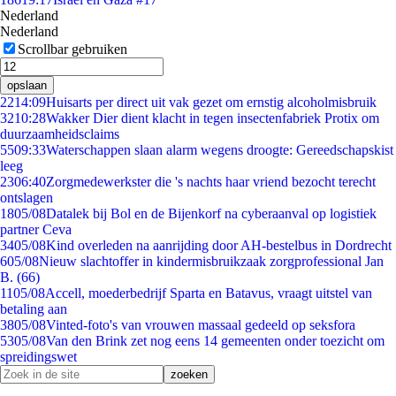
Nederland
Nederland
Scrollbar gebruiken
opslaan
22
14:09
Huisarts per direct uit vak gezet om ernstig alcoholmisbruik
32
10:28
Wakker Dier dient klacht in tegen insectenfabriek Protix om
duurzaamheidsclaims
55
09:33
Waterschappen slaan alarm wegens droogte: Gereedschapskist
leeg
23
06:40
Zorgmedewerkster die 's nachts haar vriend bezocht terecht
ontslagen
18
05/08
Datalek bij Bol en de Bijenkorf na cyberaanval op logistiek
partner Ceva
34
05/08
Kind overleden na aanrijding door AH-bestelbus in Dordrecht
6
05/08
Nieuw slachtoffer in kindermisbruikzaak zorgprofessional Jan
B. (66)
11
05/08
Accell, moederbedrijf Sparta en Batavus, vraagt uitstel van
betaling aan
38
05/08
Vinted-foto's van vrouwen massaal gedeeld op seksfora
53
05/08
Van den Brink zet nog eens 14 gemeenten onder toezicht om
spreidingswet