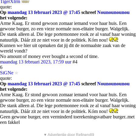
TigerXtrm
quote:
Op
maandag 13 februari 2023 @ 17:45
schreef
Nounounounou
het volgende:
Arme Kaag. Er stond gewoon zomaar iemand voor haar huis. Een
gewone burger, zo een vieze normale non-elitaire burger. Walgelijk.
De stank alleen al. Die lege portemonnee rook ze al vanaf haar woning
natuurlijk. Dáár zit ze niet voor in de politiek. Kóm nou!
Kunnen we hier uit opmaken dat jij dit de normaalste zaak van de
wereld vondt?
No amount of money ever bought a second of time.
maandag 13 februari 2023, 17:59 uur
#4
6
SiGNe
quote:
Op
maandag 13 februari 2023 @ 17:45
schreef
Nounounounou
het volgende:
Arme Kaag. Er stond gewoon zomaar iemand voor haar huis. Een
gewone burger, zo een vieze normale non-elitaire burger. Walgelijk.
De stank alleen al. Die lege portemonnee rook ze al vanaf haar woning
natuurlijk. Dáár zit ze niet voor in de politiek. Kóm nou!
Geen gewone burger, een verminderd toerekeningsvatbare burger..met
een fakkel
▼ Advertentie door Refinery89