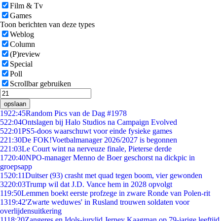
Film & Tv
Games
Toon berichten van deze types
Weblog
Column
(P)review
Special
Poll
Scrollbar gebruiken
opslaan
19
22:45
Random Pics van de Dag #1978
5
22:04
Ontslagen bij Halo Studios na Campaign Evolved
5
22:01
PS5-doos waarschuwt voor einde fysieke games
2
21:30
De FOK!Voetbalmanager 2026/2027 is begonnen
2
21:03
Le Court wint na nerveuze finale, Pieterse derde
17
20:40
NPO-manager Menno de Boer geschorst na dickpic in
groepsapp
15
20:11
Duitser (93) crasht met quad tegen boom, vier gewonden
32
20:03
Trump wil dat J.D. Vance hem in 2028 opvolgt
1
19:50
Lemmen boekt eerste profzege in zware Ronde van Polen-rit
13
19:42
'Zwarte weduwes' in Rusland trouwen soldaten voor
overlijdensuitkering
11
18:20
Zangeres en Idols-jurylid Jerney Kaagman op 79-jarige leeftijd