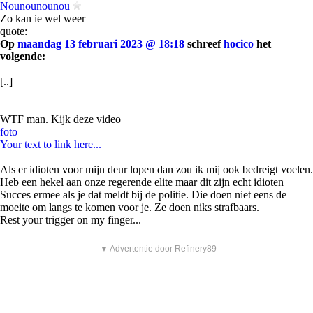
Nounounounou
Zo kan ie wel weer
quote:
Op
maandag 13 februari 2023 @ 18:18
schreef
hocico
het
volgende:
[..]
WTF man. Kijk deze video
foto
Your text to link here...
Als er idioten voor mijn deur lopen dan zou ik mij ook bedreigt voelen.
Heb een hekel aan onze regerende elite maar dit zijn echt idioten
Succes ermee als je dat meldt bij de politie. Die doen niet eens de
moeite om langs te komen voor je. Ze doen niks strafbaars.
Rest your trigger on my finger...
▼ Advertentie door Refinery89