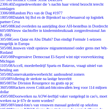
23
06:40
Zorgmedewerkster die 's nachts haar vriend bezocht terecht
ontslagen
33
06/08
Random Pics van de Dag #1977
18
05/08
Datalek bij Bol en de Bijenkorf na cyberaanval op logistiek
partner Ceva
34
05/08
Kind overleden na aanrijding door AH-bestelbus in Dordrecht
6
05/08
Nieuw slachtoffer in kindermisbruikzaak zorgprofessional Jan
B. (66)
3
05/08
Geen Qatar en Abu Dhabi? Dan eindigt Formule 1-seizoen
mogelijk in Europa
5
05/08
Litouwen vindt opnieuw migrantentunnel onder grens met Wit-
Rusland
45
05/08
Progressieve Democraat El-Sayed wint nipt voorverkiezing
Michigan
11
05/08
Accell, moederbedrijf Sparta en Batavus, vraagt uitstel van
betaling aan
5
05/08
Zomervakantieweerbericht: aanhoudend zomers
1
05/08
Vollering de sterkste na lastige heuvelrit
8
05/08
The Division Resurgence nu gratis op pc
36
05/08
Hackers roven Coldcard-bitcoinwallets leeg voor 114 miljoen
dollar
45
05/08
Doorwerken na AOW-leeftijd vaker vastgelegd in cao's, moet
werken na je 67e de norm worden?
38
05/08
Vinted-foto's van vrouwen massaal gedeeld op seksfora