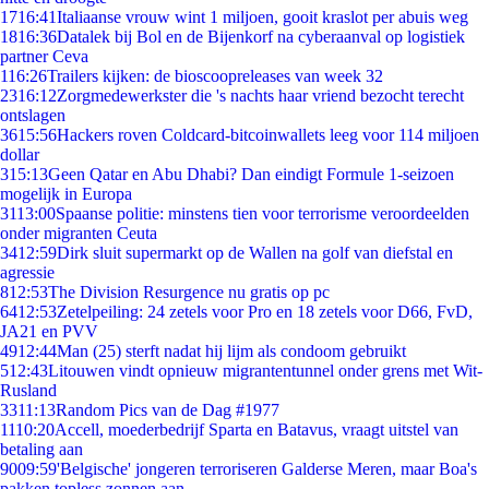
17
16:41
Italiaanse vrouw wint 1 miljoen, gooit kraslot per abuis weg
18
16:36
Datalek bij Bol en de Bijenkorf na cyberaanval op logistiek
partner Ceva
1
16:26
Trailers kijken: de bioscoopreleases van week 32
23
16:12
Zorgmedewerkster die 's nachts haar vriend bezocht terecht
ontslagen
36
15:56
Hackers roven Coldcard-bitcoinwallets leeg voor 114 miljoen
dollar
3
15:13
Geen Qatar en Abu Dhabi? Dan eindigt Formule 1-seizoen
mogelijk in Europa
31
13:00
Spaanse politie: minstens tien voor terrorisme veroordeelden
onder migranten Ceuta
34
12:59
Dirk sluit supermarkt op de Wallen na golf van diefstal en
agressie
8
12:53
The Division Resurgence nu gratis op pc
64
12:53
Zetelpeiling: 24 zetels voor Pro en 18 zetels voor D66, FvD,
JA21 en PVV
49
12:44
Man (25) sterft nadat hij lijm als condoom gebruikt
5
12:43
Litouwen vindt opnieuw migrantentunnel onder grens met Wit-
Rusland
33
11:13
Random Pics van de Dag #1977
11
10:20
Accell, moederbedrijf Sparta en Batavus, vraagt uitstel van
betaling aan
90
09:59
'Belgische' jongeren terroriseren Galderse Meren, maar Boa's
pakken topless zonnen aan