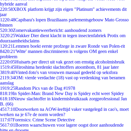
hybride aanval
2
20:58
XBOX platform krijgt zijn eigen "Platinum" achievements dit
jaar
12
20:48
Capibara's lopen Braziliaans parlementsgebouw Mato Grosso
binnen
5
20:30
Zomervakantieweerbericht: aanhoudend zomers
32
20:25
Wakker Dier dient klacht in tegen insectenfabriek Protix om
duurzaamheidsclaims
1
20:21
Lemmen boekt eerste profzege in zware Ronde van Polen-rit
84
20:21
'Witte' mannen discrimineren is volgens OM geen enkel
probleem
22
20:05
Huisarts per direct uit vak gezet om ernstig alcoholmisbruik
15
19:45
Hiroshima herdenkt slachtoffers atoombom, 81 jaar later
38
19:40
Vinted-foto's van vrouwen massaal gedeeld op seksfora
21
19:34
OM: vierde verdachte (18) vast op verdenking van beramen
aanslag
19
19:25
Random Pics van de Dag #1978
8
18:19
In Spider-Man: Brand New Day is Spidey echt weer Spidey
6
18:18
Nieuw slachtoffer in kindermisbruikzaak zorgprofessional Jan
B. (66)
45
17:10
Doorwerken na AOW-leeftijd vaker vastgelegd in cao's, moet
werken na je 67e de norm worden?
1
17:07
Forensics: Crime Scene Detective
56
17:01
Boeren waarschuwen voor lagere oogst door aanhoudende
hitte en droogte