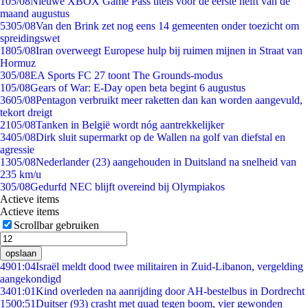
1
05/08
Nieuwe XBOX Game Pass titels voor de eerste helft van de
maand augustus
53
05/08
Van den Brink zet nog eens 14 gemeenten onder toezicht om
spreidingswet
18
05/08
Iran overweegt Europese hulp bij ruimen mijnen in Straat van
Hormuz
3
05/08
EA Sports FC 27 toont The Grounds-modus
1
05/08
Gears of War: E-Day open beta begint 6 augustus
36
05/08
Pentagon verbruikt meer raketten dan kan worden aangevuld,
tekort dreigt
21
05/08
Tanken in België wordt nóg aantrekkelijker
34
05/08
Dirk sluit supermarkt op de Wallen na golf van diefstal en
agressie
13
05/08
Nederlander (23) aangehouden in Duitsland na snelheid van
235 km/u
3
05/08
Gedurfd NEC blijft overeind bij Olympiakos
Actieve items
Actieve items
Scrollbar gebruiken
opslaan
49
01:04
Israël meldt dood twee militairen in Zuid-Libanon, vergelding
aangekondigd
34
01:01
Kind overleden na aanrijding door AH-bestelbus in Dordrecht
15
00:51
Duitser (93) crasht met quad tegen boom, vier gewonden