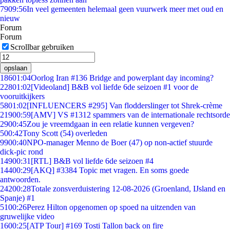
79
09:56
In veel gemeenten helemaal geen vuurwerk meer met oud en
nieuw
Forum
Forum
Scrollbar gebruiken
opslaan
186
01:04
Oorlog Iran #136 Bridge and powerplant day incoming?
228
01:02
[Videoland] B&B vol liefde 6de seizoen #1 voor de
vooruitkijkers
58
01:02
[INFLUENCERS #295] Van flodderslinger tot Shrek-crème
219
00:59
[AMV] VS #1312 spammers van de internationale rechtsorde
29
00:45
Zou je vreemdgaan in een relatie kunnen vergeven?
5
00:42
Tony Scott (54) overleden
99
00:40
NPO-manager Menno de Boer (47) op non-actief stuurde
dick-pic rond
149
00:31
[RTL] B&B vol liefde 6de seizoen #4
144
00:29
[AKQ] #3384 Topic met vragen. En soms goede
antwoorden.
242
00:28
Totale zonsverduistering 12-08-2026 (Groenland, IJsland en
Spanje) #1
51
00:26
Perez Hilton opgenomen op spoed na uitzenden van
gruwelijke video
16
00:25
[ATP Tour] #169 Tosti Tallon back on fire