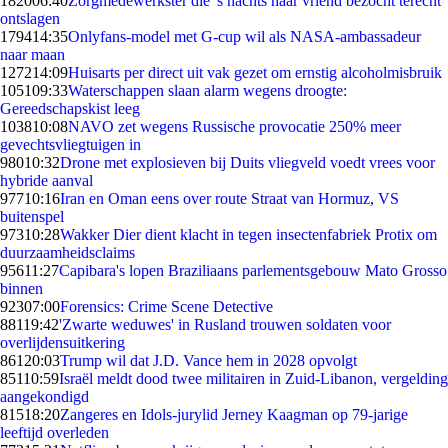
1820
06:40
Zorgmedewerkster die 's nachts haar vriend bezocht terecht
ontslagen
1794
14:35
Onlyfans-model met G-cup wil als NASA-ambassadeur
naar maan
1272
14:09
Huisarts per direct uit vak gezet om ernstig alcoholmisbruik
1051
09:33
Waterschappen slaan alarm wegens droogte:
Gereedschapskist leeg
1038
10:08
NAVO zet wegens Russische provocatie 250% meer
gevechtsvliegtuigen in
980
10:32
Drone met explosieven bij Duits vliegveld voedt vrees voor
hybride aanval
977
10:16
Iran en Oman eens over route Straat van Hormuz, VS
buitenspel
973
10:28
Wakker Dier dient klacht in tegen insectenfabriek Protix om
duurzaamheidsclaims
956
11:27
Capibara's lopen Braziliaans parlementsgebouw Mato Grosso
binnen
923
07:00
Forensics: Crime Scene Detective
881
19:42
'Zwarte weduwes' in Rusland trouwen soldaten voor
overlijdensuitkering
861
20:03
Trump wil dat J.D. Vance hem in 2028 opvolgt
851
10:59
Israël meldt dood twee militairen in Zuid-Libanon, vergelding
aangekondigd
815
18:20
Zangeres en Idols-jurylid Jerney Kaagman op 79-jarige
leeftijd overleden