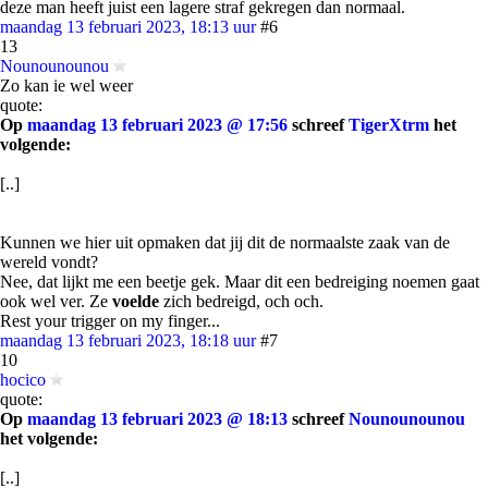
deze man heeft juist een lagere straf gekregen dan normaal.
maandag 13 februari 2023, 18:13 uur
#6
13
Nounounounou
Zo kan ie wel weer
quote:
Op
maandag 13 februari 2023 @ 17:56
schreef
TigerXtrm
het
volgende:
[..]
Kunnen we hier uit opmaken dat jij dit de normaalste zaak van de
wereld vondt?
Nee, dat lijkt me een beetje gek. Maar dit een bedreiging noemen gaat
ook wel ver. Ze
voelde
zich bedreigd, och och.
Rest your trigger on my finger...
maandag 13 februari 2023, 18:18 uur
#7
10
hocico
quote:
Op
maandag 13 februari 2023 @ 18:13
schreef
Nounounounou
het volgende:
[..]