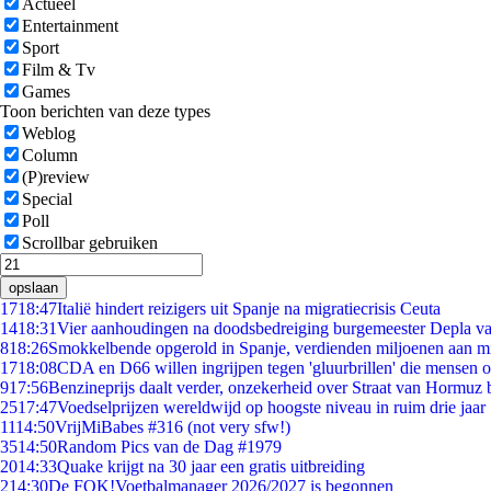
Actueel
Entertainment
Sport
Film & Tv
Games
Toon berichten van deze types
Weblog
Column
(P)review
Special
Poll
Scrollbar gebruiken
opslaan
17
18:47
Italië hindert reizigers uit Spanje na migratiecrisis Ceuta
14
18:31
Vier aanhoudingen na doodsbedreiging burgemeester Depla v
8
18:26
Smokkelbende opgerold in Spanje, verdienden miljoenen aan m
17
18:08
CDA en D66 willen ingrijpen tegen 'gluurbrillen' die mensen 
9
17:56
Benzineprijs daalt verder, onzekerheid over Straat van Hormuz bl
25
17:47
Voedselprijzen wereldwijd op hoogste niveau in ruim drie jaar
11
14:50
VrijMiBabes #316 (not very sfw!)
35
14:50
Random Pics van de Dag #1979
20
14:33
Quake krijgt na 30 jaar een gratis uitbreiding
2
14:30
De FOK!Voetbalmanager 2026/2027 is begonnen