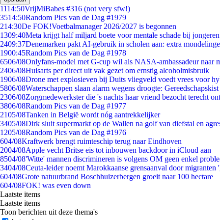
11
14:50
VrijMiBabes #316 (not very sfw!)
35
14:50
Random Pics van de Dag #1979
2
14:30
De FOK!Voetbalmanager 2026/2027 is begonnen
13
09:40
Meta krijgt half miljard boete voor mentale schade bij jongeren
24
09:37
Denemarken pakt AI-gebruik in scholen aan: extra mondeling
19
00:45
Random Pics van de Dag #1978
65
06/08
Onlyfans-model met G-cup wil als NASA-ambassadeur naar 
24
06/08
Huisarts per direct uit vak gezet om ernstig alcoholmisbruik
19
06/08
Drone met explosieven bij Duits vliegveld voedt vrees voor hy
58
06/08
Waterschappen slaan alarm wegens droogte: Gereedschapskist
23
06/08
Zorgmedewerkster die 's nachts haar vriend bezocht terecht on
38
06/08
Random Pics van de Dag #1977
21
05/08
Tanken in België wordt nóg aantrekkelijker
34
05/08
Dirk sluit supermarkt op de Wallen na golf van diefstal en agre
12
05/08
Random Pics van de Dag #1976
6
04/08
Kraftwerk brengt ruimteschip terug naar Eindhoven
20
04/08
Apple vecht Britse eis tot inbouwen backdoor in iCloud aan
85
04/08
'Witte' mannen discrimineren is volgens OM geen enkel probl
34
04/08
Ceuta-leider noemt Marokkaanse grensaanval door migranten 
6
04/08
Grote natuurbrand Boschhuizerbergen groeit naar 100 hectare
6
04/08
FOK! was even down
Laatste items
Laatste items
Toon berichten uit deze thema's