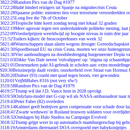
38
22:29
Random Pics van de Dag #1977
17
22:28
Italië hindert reizigers uit Spanje na migratiecrisis Ceuta
38
22:28
Spaanse politie: minstens tien voor terrorisme veroordeelden 
15
22:25
Long live the 7th of October
30
22:20
Tropische hitte keert zondag terug met lokaal 32 graden
63
22:19
Meer agressie tegen een andersluidende politieke mening, laat j
25
22:09
Voedselprijzen wereldwijd op hoogste niveau in ruim drie jaar
7
21:52
Trailers kijken: de bioscoopreleases van week 32
58
21:48
Waterschappen slaan alarm wegens droogte: Gereedschapskist
46
21:30
Spoedberaad EU na crisis Ceuta, moeten we onze buitengrenz
14
21:30
Vier aanhoudingen na doodsbedreiging burgemeester Depla v
53
21:03
Dikke Van Dale neemt 'vulvalippen' op: 'stigma op schaamlip
24
21:01
Denemarken pakt AI-gebruik in scholen aan: extra mondeling
9
20:30
Benzineprijs daalt verder, onzekerheid over Straat van Hormuz bl
36
20:20
Duitser (93) crasht met quad tegen boom, vier gewonden
11
20:01
VrijMiBabes #316 (not very sfw!)
35
19:58
Random Pics van de Dag #1979
46
19:57
Trump wil dat J.D. Vance hem in 2028 opvolgt
65
19:50
Onlyfans-model met G-cup wil als NASA-ambassadeur naar 
25
19:43
Peter Faber (82) overleden
25
19:14
Kabinet geeft bedrijven geen compensatie voor schade door la
24
18:41
'Zwarte weduwes' in Rusland trouwen soldaten voor overlijden
15
18:32
Ontslagen bij Halo Studios na Campaign Evolved
30
18:32
Trump grijpt weer in op automatisch staatsburgerschap bij geb
31
18:19
Amsterdams dierenasiel DOA overspoeld met babykonijntjes