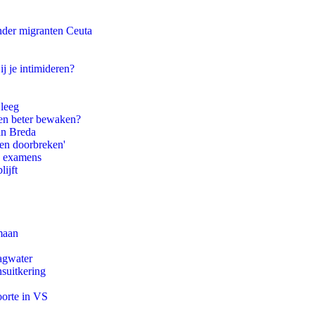
onder migranten Ceuta
ij je intimideren?
 leeg
en beter bewaken?
an Breda
pen doorbreken'
e examens
ijft
maan
agwater
suitkering
oorte in VS