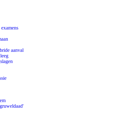
e examens
maan
bride aanval
 leeg
tslagen
ssie
eem
'gruweldaad'