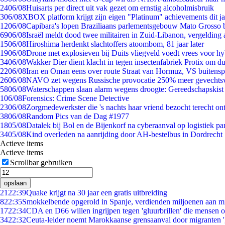
24
06/08
Huisarts per direct uit vak gezet om ernstig alcoholmisbruik
3
06/08
XBOX platform krijgt zijn eigen "Platinum" achievements dit ja
12
06/08
Capibara's lopen Braziliaans parlementsgebouw Mato Grosso 
69
06/08
Israël meldt dood twee militairen in Zuid-Libanon, vergeldin
15
06/08
Hiroshima herdenkt slachtoffers atoombom, 81 jaar later
19
06/08
Drone met explosieven bij Duits vliegveld voedt vrees voor hy
34
06/08
Wakker Dier dient klacht in tegen insectenfabriek Protix om 
22
06/08
Iran en Oman eens over route Straat van Hormuz, VS buitensp
26
06/08
NAVO zet wegens Russische provocatie 250% meer gevechtsvl
58
06/08
Waterschappen slaan alarm wegens droogte: Gereedschapskist
1
06/08
Forensics: Crime Scene Detective
23
06/08
Zorgmedewerkster die 's nachts haar vriend bezocht terecht on
38
06/08
Random Pics van de Dag #1977
18
05/08
Datalek bij Bol en de Bijenkorf na cyberaanval op logistiek pa
34
05/08
Kind overleden na aanrijding door AH-bestelbus in Dordrecht
Actieve items
Actieve items
Scrollbar gebruiken
opslaan
21
22:39
Quake krijgt na 30 jaar een gratis uitbreiding
8
22:35
Smokkelbende opgerold in Spanje, verdienden miljoenen aan m
17
22:34
CDA en D66 willen ingrijpen tegen 'gluurbrillen' die mensen 
34
22:32
Ceuta-leider noemt Marokkaanse grensaanval door migranten 