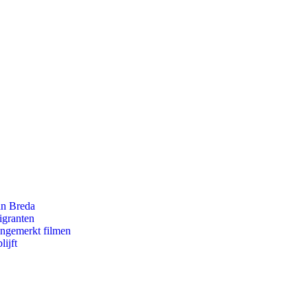
an Breda
igranten
ongemerkt filmen
ijft