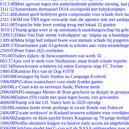
63
13:48
Meer agressie tegen een andersluidende politieke mening, laat j
31
11:52
Amsterdams dierenasiel DOA overspoeld met babykonijntjes
25
11:46
Kabinet geeft bedrijven geen compensatie voor schade door la
23
11:14
OM eist TBS tegen verwarde man die agenten stak met aardap
30
11:08
Tropische hitte keert zondag terug met lokaal 32 graden
30
10:12
Trump grijpt weer in op automatisch staatsburgerschap bij geb
53
09:51
Dikke Van Dale neemt 'vulvalippen' op: 'stigma op schaamlip
13
09:40
Meta krijgt half miljard boete voor mentale schade bij jongeren
24
09:37
Denemarken pakt AI-gebruik in scholen aan: extra mondeling
25
09:05
Peter Faber (82) overleden
7
05:00
Trailers kijken: de bioscoopreleases van week 32
0
03:37
Ajax veel te sterk voor Shelbourne, maar houdt schade beperkt
1
02:34
Nieuwkomers schitteren bij ruime Europese zege FC Twente
19
00:45
Random Pics van de Dag #1978
15
06/08
Ontslagen bij Halo Studios na Campaign Evolved
19
06/08
PS5-doos waarschuwt voor einde fysieke games
2
06/08
Le Court wint na nerveuze finale, Pieterse derde
29
06/08
NPO-manager Menno de Boer geschorst na dickpic in groeps
36
06/08
Duitser (93) crasht met quad tegen boom, vier gewonden
46
06/08
Trump wil dat J.D. Vance hem in 2028 opvolgt
1
06/08
Lemmen boekt eerste profzege in zware Ronde van Polen-rit
24
06/08
'Zwarte weduwes' in Rusland trouwen soldaten voor overlijden
14
06/08
Zangeres en Idols-jurylid Jerney Kaagman op 79-jarige leeftij
10
06/08
Netflix-abonnees krijgen exclusieve early access tot uitgebreid
65
06/08
Onlyfans-model met G-cup wil als NASA-ambassadeur naar 