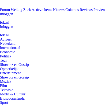
Forum
Weblog
Zoek
Actieve Items
Nieuws
Columns
Reviews
Previe
Inloggen
fok.nl
Inloggen
fok.nl
Actueel
Nederland
Internationaal
Economie
Politiek
Tech
Showbiz en Gossip
Opmerkelijk
Entertainment
Showbiz en Gossip
Muziek
Film
Televisie
Media & Cultuur
Bioscoopagenda
Sport