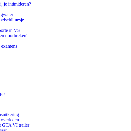
ij je intimideren?
agwater
pelschilmesje
oorte in VS
pen doorbreken'
e examens
app
suitkering
d overleden
e GTA VI trailer
maan