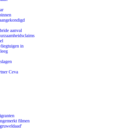
ar
binnen
g aangekondigd
bride aanval
duurzaamheidsclaims
el
iegtuigen in
 leeg
tslagen
rtner Ceva
igranten
ongemerkt filmen
'gruweldaad'