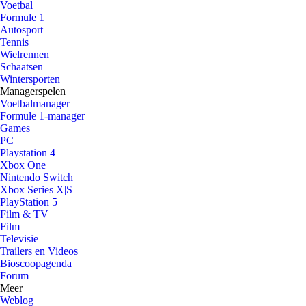
Voetbal
Formule 1
Autosport
Tennis
Wielrennen
Schaatsen
Wintersporten
Managerspelen
Voetbalmanager
Formule 1-manager
Games
PC
Playstation 4
Xbox One
Nintendo Switch
Xbox Series X|S
PlayStation 5
Film & TV
Film
Televisie
Trailers en Videos
Bioscoopagenda
Forum
Meer
Weblog