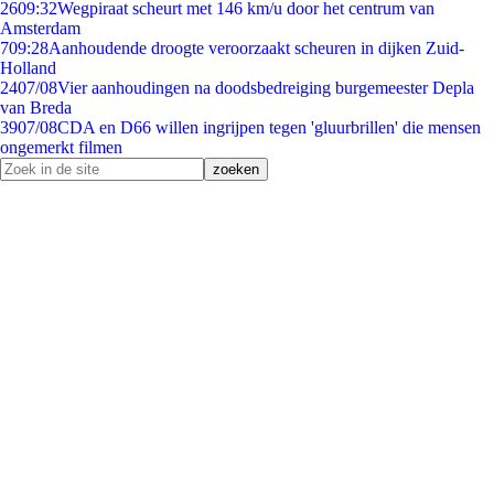
26
09:32
Wegpiraat scheurt met 146 km/u door het centrum van
Amsterdam
7
09:28
Aanhoudende droogte veroorzaakt scheuren in dijken Zuid-
Holland
24
07/08
Vier aanhoudingen na doodsbedreiging burgemeester Depla
van Breda
39
07/08
CDA en D66 willen ingrijpen tegen 'gluurbrillen' die mensen
ongemerkt filmen