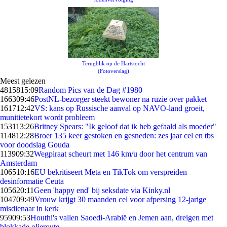
Terugblik op de Hartstocht
(Fotoverslag)
Meest gelezen
48158
15:09
Random Pics van de Dag #1980
1663
09:46
PostNL-bezorger steekt bewoner na ruzie over pakket
1617
12:42
VS: kans op Russische aanval op NAVO-land groeit,
munitietekort wordt probleem
1531
13:26
Britney Spears: "Ik geloof dat ik heb gefaald als moeder"
1148
12:28
Broer 135 keer gestoken en gesneden: zes jaar cel en tbs
voor doodslag Gouda
1139
09:32
Wegpiraat scheurt met 146 km/u door het centrum van
Amsterdam
1065
10:16
EU bekritiseert Meta en TikTok om verspreiden
desinformatie Ceuta
1056
20:11
Geen 'happy end' bij seksdate via Kinky.nl
1047
09:49
Vrouw krijgt 30 maanden cel voor afpersing 12-jarige
misdienaar in kerk
959
09:53
Houthi's vallen Saoedi-Arabië en Jemen aan, dreigen met
blokkade olieroute