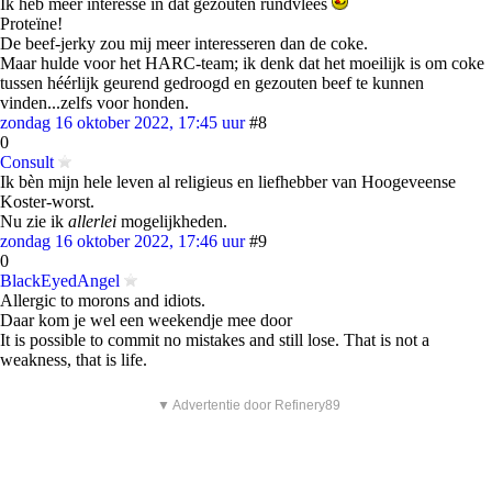
Ik heb meer interesse in dat gezouten rundvlees
Proteïne!
De beef-jerky zou mij meer interesseren dan de coke.
Maar hulde voor het HARC-team; ik denk dat het moeilijk is om coke
tussen héérlijk geurend gedroogd en gezouten beef te kunnen
vinden...zelfs voor honden.
zondag 16 oktober 2022, 17:45 uur
#8
0
Consult
Ik bèn mijn hele leven al religieus en liefhebber van Hoogeveense
Koster-worst.
Nu zie ik
allerlei
mogelijkheden.
zondag 16 oktober 2022, 17:46 uur
#9
0
BlackEyedAngel
Allergic to morons and idiots.
Daar kom je wel een weekendje mee door
It is possible to commit no mistakes and still lose. That is not a
weakness, that is life.
▼ Advertentie door Refinery89