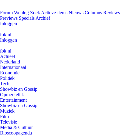
Forum
Weblog
Zoek
Actieve Items
Nieuws
Columns
Reviews
Previews
Specials
Archief
Inloggen
fok.nl
Inloggen
fok.nl
Actueel
Nederland
Internationaal
Economie
Politiek
Tech
Showbiz en Gossip
Opmerkelijk
Entertainment
Showbiz en Gossip
Muziek
Film
Televisie
Media & Cultuur
Bioscoopagenda