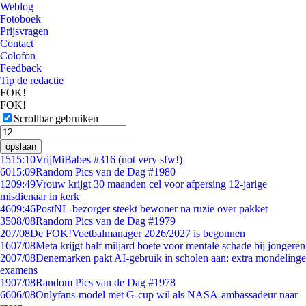
Weblog
Fotoboek
Prijsvragen
Contact
Colofon
Feedback
Tip de redactie
FOK!
FOK!
Scrollbar gebruiken
opslaan
15
15:10
VrijMiBabes #316 (not very sfw!)
60
15:09
Random Pics van de Dag #1980
12
09:49
Vrouw krijgt 30 maanden cel voor afpersing 12-jarige
misdienaar in kerk
46
09:46
PostNL-bezorger steekt bewoner na ruzie over pakket
35
08/08
Random Pics van de Dag #1979
2
07/08
De FOK!Voetbalmanager 2026/2027 is begonnen
16
07/08
Meta krijgt half miljard boete voor mentale schade bij jongeren
20
07/08
Denemarken pakt AI-gebruik in scholen aan: extra mondelinge
examens
19
07/08
Random Pics van de Dag #1978
66
06/08
Onlyfans-model met G-cup wil als NASA-ambassadeur naar