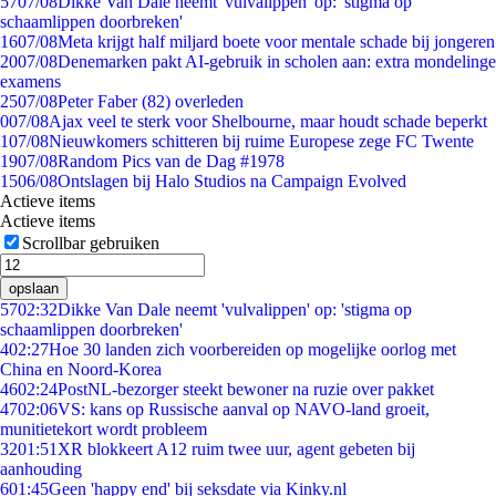
57
07/08
Dikke Van Dale neemt 'vulvalippen' op: 'stigma op
schaamlippen doorbreken'
16
07/08
Meta krijgt half miljard boete voor mentale schade bij jongeren
20
07/08
Denemarken pakt AI-gebruik in scholen aan: extra mondelinge
examens
25
07/08
Peter Faber (82) overleden
0
07/08
Ajax veel te sterk voor Shelbourne, maar houdt schade beperkt
1
07/08
Nieuwkomers schitteren bij ruime Europese zege FC Twente
19
07/08
Random Pics van de Dag #1978
15
06/08
Ontslagen bij Halo Studios na Campaign Evolved
Actieve items
Actieve items
Scrollbar gebruiken
opslaan
57
02:32
Dikke Van Dale neemt 'vulvalippen' op: 'stigma op
schaamlippen doorbreken'
4
02:27
Hoe 30 landen zich voorbereiden op mogelijke oorlog met
China en Noord-Korea
46
02:24
PostNL-bezorger steekt bewoner na ruzie over pakket
47
02:06
VS: kans op Russische aanval op NAVO-land groeit,
munitietekort wordt probleem
32
01:51
XR blokkeert A12 ruim twee uur, agent gebeten bij
aanhouding
6
01:45
Geen 'happy end' bij seksdate via Kinky.nl