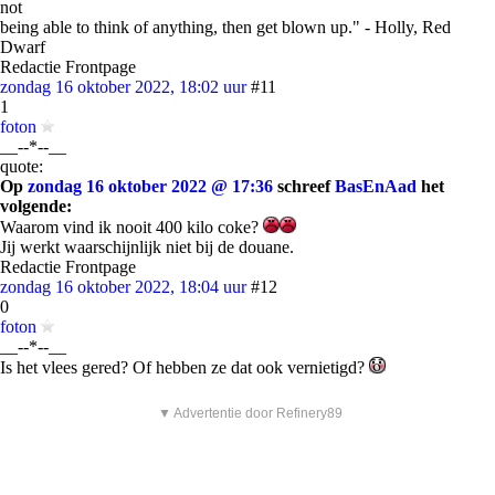
not
being able to think of anything, then get blown up." - Holly, Red
Dwarf
Redactie Frontpage
zondag 16 oktober 2022, 18:02 uur
#11
1
foton
__--*--__
quote:
Op
zondag 16 oktober 2022 @ 17:36
schreef
BasEnAad
het
volgende:
Waarom vind ik nooit 400 kilo coke?
Jij werkt waarschijnlijk niet bij de douane.
Redactie Frontpage
zondag 16 oktober 2022, 18:04 uur
#12
0
foton
__--*--__
Is het vlees gered? Of hebben ze dat ook vernietigd?
▼ Advertentie door Refinery89