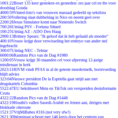
10
01:22
Broer 135 keer gestoken en gesneden: zes jaar cel en tbs voor
doodslag Gouda
40
00:59
Vinted-foto's van vrouwen massaal gedeeld op seksfora
2
00:50
Vollering slaat dubbelslag in Nice en neemt geel over
22
00:28
Jesus Simulator komt naar Nintendo Switch
7
00:26
Uitslag PSV - Fortuna Sittard
1
00:25
Uitslag AZ - ADO Den Haag
29
00:13
Britney Spears: "Ik geloof dat ik heb gefaald als moeder"
4
00:10
Vrouw krijgt door verwisseling het embryo van ander stel
ingebracht
3
00:07
Uitslag NEC - Telstar
60
00:06
Random Pics van de Dag #1980
12
00:05
Vrouw krijgt 30 maanden cel voor afpersing 12-jarige
misdienaar in kerk
20
23:11
RIVM vindt PFAS in al de geteste moedermelk, borstvoeding
blijft advies
3
23:04
Nieuwe president De la Espriella gaat strijd aan met
drugskartels Colombia
55
22:47
EU bekritiseert Meta en TikTok om verspreiden desinformatie
Ceuta
43
22:22
Random Pics van de Dag #1448
43
22:19
Houthi's vallen Saoedi-Arabië en Jemen aan, dreigen met
blokkade olieroute
15
21:37
VrijMiBabes #316 (not very sfw!)
26
21:30
Wegpiraat scheurt met 146 km/u door het centrum van