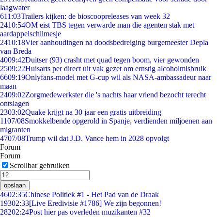
laagwater
6
11:03
Trailers kijken: de bioscoopreleases van week 32
24
10:54
OM eist TBS tegen verwarde man die agenten stak met
aardappelschilmesje
24
10:18
Vier aanhoudingen na doodsbedreiging burgemeester Depla
van Breda
40
09:42
Duitser (93) crasht met quad tegen boom, vier gewonden
25
09:22
Huisarts per direct uit vak gezet om ernstig alcoholmisbruik
66
09:19
Onlyfans-model met G-cup wil als NASA-ambassadeur naar
maan
24
09:02
Zorgmedewerkster die 's nachts haar vriend bezocht terecht
ontslagen
23
03:02
Quake krijgt na 30 jaar een gratis uitbreiding
11
07/08
Smokkelbende opgerold in Spanje, verdienden miljoenen aan
migranten
47
07/08
Trump wil dat J.D. Vance hem in 2028 opvolgt
Forum
Forum
Scrollbar gebruiken
opslaan
46
02:35
Chinese Politiek #1 - Het Pad van de Draak
193
02:33
[Live Eredivisie #1786] We zijn begonnen!
282
02:24
Post hier pas overleden muzikanten #32