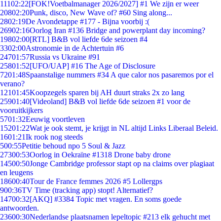
111
02:22
[FOK!Voetbalmanager 2026/2027] #1 We zijn er weer
208
02:20
Punk, disco, New Wave of? #60 Sing along...
28
02:19
De Avondetappe #177 - Bijna voorbij :(
269
02:16
Oorlog Iran #136 Bridge and powerplant day incoming?
198
02:00
[RTL] B&B vol liefde 6de seizoen #4
33
02:00
Astronomie in de Achtertuin #6
247
01:57
Russia vs Ukraine #91
258
01:52
[UFO/UAP] #16 The Age of Disclosure
72
01:48
Spaanstalige nummers #34 A que calor nos pasaremos por el
verano?
121
01:45
Koopzegels sparen bij AH duurt straks 2x zo lang
259
01:40
[Videoland] B&B vol liefde 6de seizoen #1 voor de
vooruitkijkers
57
01:32
Eeuwig voortleven
152
01:22
Wat je ook stemt, je krijgt in NL altijd Links Liberaal Beleid.
16
01:21
Ik rook nog steeds
5
00:55
Petitie behoud npo 5 Soul & Jazz
273
00:53
Oorlog in Oekraïne #1318 Drone baby drone
145
00:50
Jonge Cambridge professor stapt op na claims over plagiaat
en leugens
186
00:40
Tour de France femmes 2026 #5 Lollergps
9
00:36
TV Time (tracking app) stopt! Alternatief?
147
00:32
[AKQ] #3384 Topic met vragen. En soms goede
antwoorden.
236
00:30
Nederlandse plaatsnamen lepeltopic #213 elk gehucht met