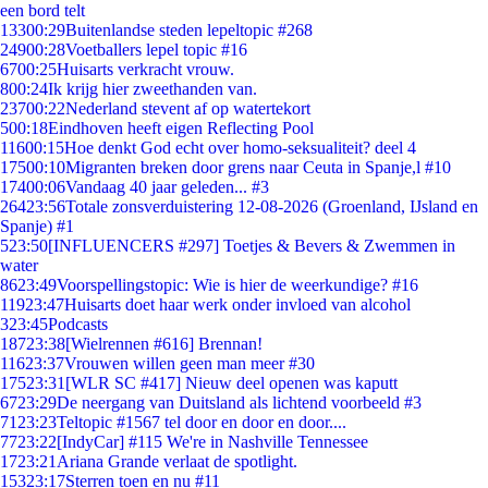
een bord telt
133
00:29
Buitenlandse steden lepeltopic #268
249
00:28
Voetballers lepel topic #16
67
00:25
Huisarts verkracht vrouw.
8
00:24
Ik krijg hier zweethanden van.
237
00:22
Nederland stevent af op watertekort
5
00:18
Eindhoven heeft eigen Reflecting Pool
116
00:15
Hoe denkt God echt over homo-seksualiteit? deel 4
175
00:10
Migranten breken door grens naar Ceuta in Spanje,l #10
174
00:06
Vandaag 40 jaar geleden... #3
264
23:56
Totale zonsverduistering 12-08-2026 (Groenland, IJsland en
Spanje) #1
5
23:50
[INFLUENCERS #297] Toetjes & Bevers & Zwemmen in
water
86
23:49
Voorspellingstopic: Wie is hier de weerkundige? #16
119
23:47
Huisarts doet haar werk onder invloed van alcohol
3
23:45
Podcasts
187
23:38
[Wielrennen #616] Brennan!
116
23:37
Vrouwen willen geen man meer #30
175
23:31
[WLR SC #417] Nieuw deel openen was kaputt
67
23:29
De neergang van Duitsland als lichtend voorbeeld #3
71
23:23
Teltopic #1567 tel door en door en door....
77
23:22
[IndyCar] #115 We're in Nashville Tennessee
17
23:21
Ariana Grande verlaat de spotlight.
153
23:17
Sterren toen en nu #11