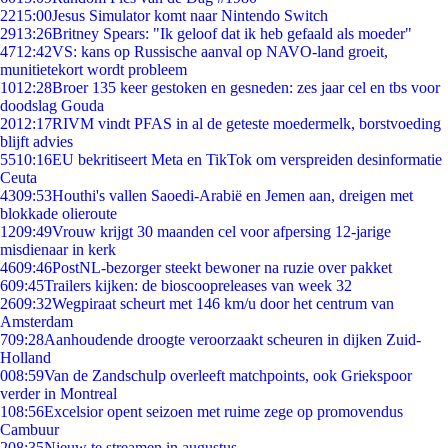
22
15:00
Jesus Simulator komt naar Nintendo Switch
29
13:26
Britney Spears: "Ik geloof dat ik heb gefaald als moeder"
47
12:42
VS: kans op Russische aanval op NAVO-land groeit,
munitietekort wordt probleem
10
12:28
Broer 135 keer gestoken en gesneden: zes jaar cel en tbs voor
doodslag Gouda
20
12:17
RIVM vindt PFAS in al de geteste moedermelk, borstvoeding
blijft advies
55
10:16
EU bekritiseert Meta en TikTok om verspreiden desinformatie
Ceuta
43
09:53
Houthi's vallen Saoedi-Arabië en Jemen aan, dreigen met
blokkade olieroute
12
09:49
Vrouw krijgt 30 maanden cel voor afpersing 12-jarige
misdienaar in kerk
46
09:46
PostNL-bezorger steekt bewoner na ruzie over pakket
6
09:45
Trailers kijken: de bioscoopreleases van week 32
26
09:32
Wegpiraat scheurt met 146 km/u door het centrum van
Amsterdam
7
09:28
Aanhoudende droogte veroorzaakt scheuren in dijken Zuid-
Holland
0
08:59
Van de Zandschulp overleeft matchpoints, ook Griekspoor
verder in Montreal
1
08:56
Excelsior opent seizoen met ruime zege op promovendus
Cambuur
2
08:35
Nieuw te streamen in augustus