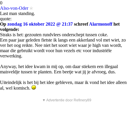
0
Also-von-Oder
Last man standing.
quote:
Op
zondag 16 oktober 2022 @ 21:37
schreef
Alarmonoff
het
volgende:
Straks is het: gezouten rundvlees onderschept tussen coke.
Een paar jaar geleden fietste ik langs een akkerland vol met wiet, zo
ver het oog reikte. Nee niet het soort wiet waar je high van wordt,
maar die gebruikt wordt voor hun vezels etc voor industriële
verwerking.
Anyway, het idee kwam in mij op, om daar stiekem een illegaal
maisveldje tussen te planten. Een beetje wat jij je afvroeg, dus.
Uiteindelijk is het bij het idee gebleven, maar ik vond het idee alleen
al, wel komisch.
▼ Advertentie door Refinery89