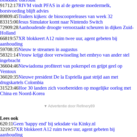
917
12:17
RIVM vindt PFAS in al de geteste moedermelk,
borstvoeding blijft advies
898
09:45
Trailers kijken: de bioscoopreleases van week 32
833
15:00
Jesus Simulator komt naar Nintendo Switch
729
09:28
Aanhoudende droogte veroorzaakt scheuren in dijken Zuid-
Holland
668
19:57
XR blokkeert A12 ruim twee uur, agent gebeten bij
aanhouding
597
08:35
Nieuw te streamen in augustus
583
21:14
Vrouw krijgt door verwisseling het embryo van ander stel
ingebracht
366
04:46
Niewiadoma profiteert van pokerspel en grijpt geel op
Ventoux
360
20:35
Nieuwe president De la Espriella gaat strijd aan met
drugskartels Colombia
315
23:46
Hoe 30 landen zich voorbereiden op mogelijke oorlog met
China en Noord-Korea
▼ Advertentie door Refinery89
Lees ook
6
20:11
Geen 'happy end' bij seksdate via Kinky.nl
32
19:57
XR blokkeert A12 ruim twee uur, agent gebeten bij
aanhouding