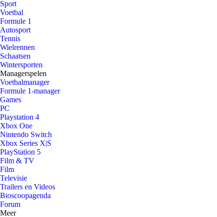
Sport
Voetbal
Formule 1
Autosport
Tennis
Wielrennen
Schaatsen
Wintersporten
Managerspelen
Voetbalmanager
Formule 1-manager
Games
PC
Playstation 4
Xbox One
Nintendo Switch
Xbox Series X|S
PlayStation 5
Film & TV
Film
Televisie
Trailers en Videos
Bioscoopagenda
Forum
Meer