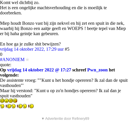
Komt wel dichtbij zo.
Het is een ongelijke machtsverhouding en die is moeilijk te
doorbreken.
Miep houdt Bonzo vast bij zijn nekvel en hij zet een spuit in die nek,
waarbij hij Bonzo een aaitje geeft en WOEPS ! beetje tepel van Miep
er bij haha geintje kan gebeuren.
En hoe ga je zulke shit bewijzen?
vrijdag 14 oktober 2022, 17:29 uur
#5
0
#ANONIEM
quote:
Op
vrijdag 14 oktober 2022 @ 17:27
schreef
Pwn_zoon
het
volgende:
De assistente vroeg: ""Kunt u het hondje opereren? Ik zal dan de spuit
vasthouden"'
Maar hij verstond: "Kunt u op zo'n hondjes opereren? Ik zal dan je
spuit vasthouden"
▼ Advertentie door Refinery89