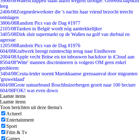
59
06/08
Waterschappen slaan alarm wegens droogte: Gereedschapskist
leeg
24
06/08
Zorgmedewerkster die 's nachts haar vriend bezocht terecht
ontslagen
38
06/08
Random Pics van de Dag #1977
21
05/08
Tanken in België wordt nóg aantrekkelijker
34
05/08
Dirk sluit supermarkt op de Wallen na golf van diefstal en
agressie
12
05/08
Random Pics van de Dag #1976
6
04/08
Kraftwerk brengt ruimteschip terug naar Eindhoven
20
04/08
Apple vecht Britse eis tot inbouwen backdoor in iCloud aan
85
04/08
'Witte' mannen discrimineren is volgens OM geen enkel
probleem
34
04/08
Ceuta-leider noemt Marokkaanse grensaanval door migranten
'gruweldaad'
6
04/08
Grote natuurbrand Boschhuizerbergen groeit naar 100 hectare
6
04/08
FOK! was even down
Laatste items
Laatste items
Toon berichten uit deze thema's
Actueel
Entertainment
Sport
Film & Tv
Games