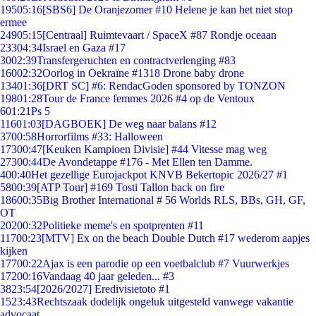
195
05:16
[SBS6] De Oranjezomer #10 Helene je kan het niet stop
ermee
249
05:15
[Centraal] Ruimtevaart / SpaceX #87 Rondje oceaan
233
04:34
Israel en Gaza #17
30
02:39
Transfergeruchten en contractverlenging #83
160
02:32
Oorlog in Oekraïne #1318 Drone baby drone
134
01:36
[DRT SC] #6: RendacGoden sponsored by TONZON
198
01:28
Tour de France femmes 2026 #4 op de Ventoux
6
01:21
Ps 5
116
01:03
[DAGBOEK] De weg naar balans #12
37
00:58
Horrorfilms #33: Halloween
173
00:47
[Keuken Kampioen Divisie] #44 Vitesse mag weg
273
00:44
De Avondetappe #176 - Met Ellen ten Damme.
4
00:40
Het gezellige Eurojackpot KNVB Bekertopic 2026/27 #1
58
00:39
[ATP Tour] #169 Tosti Tallon back on fire
186
00:35
Big Brother International # 56 Worlds RLS, BBs, GH, GF,
OT
202
00:32
Politieke meme's en spotprenten #11
117
00:23
[MTV] Ex on the beach Double Dutch #17 wederom aapjes
kijken
177
00:22
Ajax is een parodie op een voetbalclub #7 Vuurwerkjes
172
00:16
Vandaag 40 jaar geleden... #3
38
23:54
[2026/2027] Eredivisietoto #1
15
23:43
Rechtszaak dodelijk ongeluk uitgesteld vanwege vakantie
advocaat