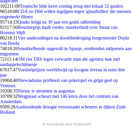
laagwater
1022
11:08
Tropische hitte keert zondag terug met lokaal 32 graden
965
18:08
CDA en D66 willen ingrijpen tegen 'gluurbrillen' die mensen
ongemerkt filmen
957
14:33
Quake krijgt na 30 jaar een gratis uitbreiding
921
17:56
Benzineprijs daalt verder, onzekerheid over Straat van
Hormuz blijft
802
18:31
Vier aanhoudingen na doodsbedreiging burgemeester Depla
van Breda
748
18:26
Smokkelbende opgerold in Spanje, verdienden miljoenen aan
migranten
721
11:14
OM eist TBS tegen verwarde man die agenten stak met
aardappelschilmesje
676
17:47
Voedselprijzen wereldwijd op hoogste niveau in ruim drie
jaar
199
04:46
Niewiadoma profiteert van pokerspel en grijpt geel op
Ventoux
192
08:35
Nieuw te streamen in augustus
107
09:32
Wegpiraat scheurt met 146 km/u door het centrum van
Amsterdam
95
09:28
Aanhoudende droogte veroorzaakt scheuren in dijken Zuid-
Holland
▼ Advertentie door Refinery89