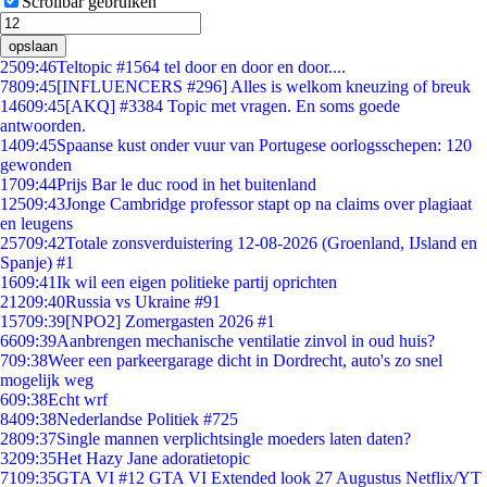
Scrollbar gebruiken
opslaan
25
09:46
Teltopic #1564 tel door en door en door....
78
09:45
[INFLUENCERS #296] Alles is welkom kneuzing of breuk
146
09:45
[AKQ] #3384 Topic met vragen. En soms goede
antwoorden.
14
09:45
Spaanse kust onder vuur van Portugese oorlogsschepen: 120
gewonden
17
09:44
Prijs Bar le duc rood in het buitenland
125
09:43
Jonge Cambridge professor stapt op na claims over plagiaat
en leugens
257
09:42
Totale zonsverduistering 12-08-2026 (Groenland, IJsland en
Spanje) #1
16
09:41
Ik wil een eigen politieke partij oprichten
212
09:40
Russia vs Ukraine #91
157
09:39
[NPO2] Zomergasten 2026 #1
66
09:39
Aanbrengen mechanische ventilatie zinvol in oud huis?
7
09:38
Weer een parkeergarage dicht in Dordrecht, auto's zo snel
mogelijk weg
6
09:38
Echt wrf
84
09:38
Nederlandse Politiek #725
28
09:37
Single mannen verplichtsingle moeders laten daten?
32
09:35
Het Hazy Jane adoratietopic
71
09:35
GTA VI #12 GTA VI Extended look 27 Augustus Netflix/YT