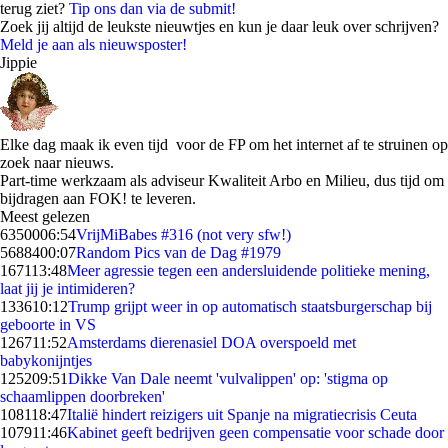
terug ziet?
Tip ons dan via de submit!
Zoek jij altijd de leukste nieuwtjes en kun je daar leuk over schrijven?
Meld je aan als nieuwsposter!
Jippie
Elke dag maak ik even tijd voor de FP om het internet af te struinen op
zoek naar nieuws.
Part-time werkzaam als adviseur Kwaliteit Arbo en Milieu, dus tijd om
bijdragen aan FOK! te leveren.
Meest gelezen
63500
06:54
VrijMiBabes #316 (not very sfw!)
56884
00:07
Random Pics van de Dag #1979
1671
13:48
Meer agressie tegen een andersluidende politieke mening,
laat jij je intimideren?
1336
10:12
Trump grijpt weer in op automatisch staatsburgerschap bij
geboorte in VS
1267
11:52
Amsterdams dierenasiel DOA overspoeld met
babykonijntjes
1252
09:51
Dikke Van Dale neemt 'vulvalippen' op: 'stigma op
schaamlippen doorbreken'
1081
18:47
Italië hindert reizigers uit Spanje na migratiecrisis Ceuta
1079
11:46
Kabinet geeft bedrijven geen compensatie voor schade door