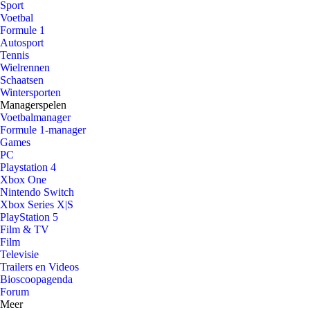
Sport
Voetbal
Formule 1
Autosport
Tennis
Wielrennen
Schaatsen
Wintersporten
Managerspelen
Voetbalmanager
Formule 1-manager
Games
PC
Playstation 4
Xbox One
Nintendo Switch
Xbox Series X|S
PlayStation 5
Film & TV
Film
Televisie
Trailers en Videos
Bioscoopagenda
Forum
Meer