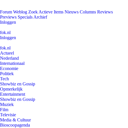
Forum
Weblog
Zoek
Actieve Items
Nieuws
Columns
Reviews
Previews
Specials
Archief
Inloggen
fok.nl
Inloggen
fok.nl
Actueel
Nederland
Internationaal
Economie
Politiek
Tech
Showbiz en Gossip
Opmerkelijk
Entertainment
Showbiz en Gossip
Muziek
Film
Televisie
Media & Cultuur
Bioscoopagenda