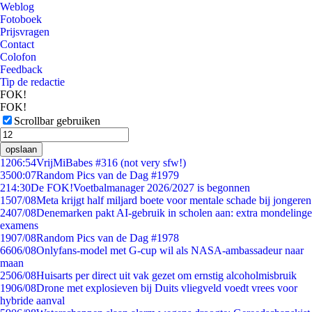
Weblog
Fotoboek
Prijsvragen
Contact
Colofon
Feedback
Tip de redactie
FOK!
FOK!
Scrollbar gebruiken
opslaan
12
06:54
VrijMiBabes #316 (not very sfw!)
35
00:07
Random Pics van de Dag #1979
2
14:30
De FOK!Voetbalmanager 2026/2027 is begonnen
15
07/08
Meta krijgt half miljard boete voor mentale schade bij jongeren
24
07/08
Denemarken pakt AI-gebruik in scholen aan: extra mondelinge
examens
19
07/08
Random Pics van de Dag #1978
66
06/08
Onlyfans-model met G-cup wil als NASA-ambassadeur naar
maan
25
06/08
Huisarts per direct uit vak gezet om ernstig alcoholmisbruik
19
06/08
Drone met explosieven bij Duits vliegveld voedt vrees voor
hybride aanval