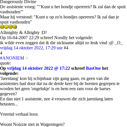
Dangerously Divine
De assistente vroeg: ""Kunt u het hondje opereren? Ik zal dan de spuit
vasthouden"'
Maar hij verstond: "Kunt u op zo'n hondjes opereren? Ik zal dan je
spuit vasthouden"
Allmighty & Allrighty :D!
Op 16-04-2007 22:29 schreef Noodly het volgende:
ik wilde even zeggen dat ik die nickname altijd zo leuk vind :@ _O_
vrijdag 14 oktober 2022, 17:29 uur
#4
4
#ANONIEM
quote:
Op
vrijdag 14 oktober 2022 @ 17:22
schreef
BasOne
het
volgende:
'Jarenlang' kon hij schijnbaar zijn gang gaan, en geen van die
assistentes had door dat na de derde keer bij de borsten gegrepen te
worden het geen 'ongelukje' is en hem een ram voor de harses
gegeven?
En dan niet 1 assistente, nee 4 vrouwen die zich jarenlang laten
betasten...
Vreemd verhaal hoor.
Woont Noizzie niet in Wageningen?