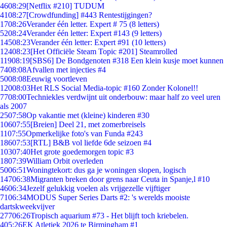
46
08:29
[Netflix #210] TUDUM
41
08:27
[Crowdfunding] #443 Rentestijgingen?
17
08:26
Verander één letter. Expert # 75 (8 letters)
52
08:24
Verander één letter: Expert #143 (9 letters)
145
08:23
Verander één letter: Expert #91 (10 letters)
124
08:23
[Het Officiële Steam Topic #201] Steamrolled
119
08:19
[SBS6] De Bondgenoten #318 Een klein kusje moet kunnen
74
08:08
Afvallen met injecties #4
50
08:08
Eeuwig voortleven
120
08:03
Het RLS Social Media-topic #160 Zonder Kolonel!!
77
08:00
Techniekles verdwijnt uit onderbouw: maar half zo veel uren
als 2007
25
07:58
Op vakantie met (kleine) kinderen #30
106
07:55
[Breien] Deel 21, met zomerbreisels
11
07:55
Opmerkelijke foto's van Funda #243
186
07:53
[RTL] B&B vol liefde 6de seizoen #4
103
07:40
Het grote goedemorgen topic #3
18
07:39
William Orbit overleden
50
06:51
Woningtekort: dus ga je woningen slopen, logisch
147
06:38
Migranten breken door grens naar Ceuta in Spanje,l #10
46
06:34
Jezelf gelukkig voelen als vrijgezelle vijftiger
71
06:34
MODUS Super Series Darts #2: 's werelds mooiste
dartskweekvijver
277
06:26
Tropisch aquarium #73 - Het blijft toch kriebelen.
4
05:26
EK Atletiek 2026 te Birmingham #1