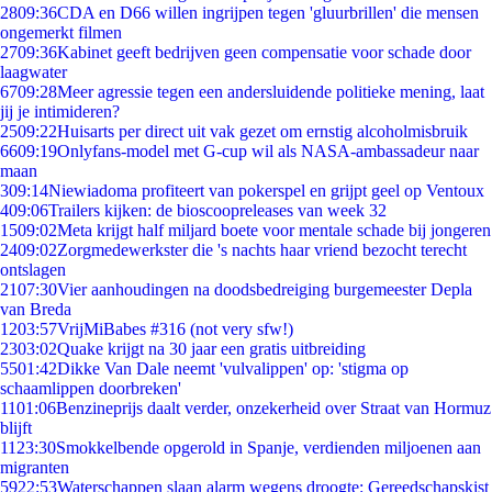
28
09:36
CDA en D66 willen ingrijpen tegen 'gluurbrillen' die mensen
ongemerkt filmen
27
09:36
Kabinet geeft bedrijven geen compensatie voor schade door
laagwater
67
09:28
Meer agressie tegen een andersluidende politieke mening, laat
jij je intimideren?
25
09:22
Huisarts per direct uit vak gezet om ernstig alcoholmisbruik
66
09:19
Onlyfans-model met G-cup wil als NASA-ambassadeur naar
maan
3
09:14
Niewiadoma profiteert van pokerspel en grijpt geel op Ventoux
4
09:06
Trailers kijken: de bioscoopreleases van week 32
15
09:02
Meta krijgt half miljard boete voor mentale schade bij jongeren
24
09:02
Zorgmedewerkster die 's nachts haar vriend bezocht terecht
ontslagen
21
07:30
Vier aanhoudingen na doodsbedreiging burgemeester Depla
van Breda
12
03:57
VrijMiBabes #316 (not very sfw!)
23
03:02
Quake krijgt na 30 jaar een gratis uitbreiding
55
01:42
Dikke Van Dale neemt 'vulvalippen' op: 'stigma op
schaamlippen doorbreken'
11
01:06
Benzineprijs daalt verder, onzekerheid over Straat van Hormuz
blijft
11
23:30
Smokkelbende opgerold in Spanje, verdienden miljoenen aan
migranten
59
22:53
Waterschappen slaan alarm wegens droogte: Gereedschapskist