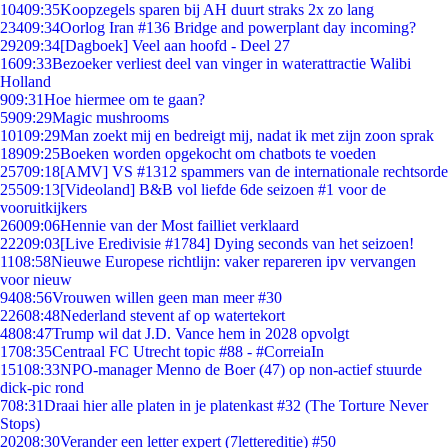
104
09:35
Koopzegels sparen bij AH duurt straks 2x zo lang
234
09:34
Oorlog Iran #136 Bridge and powerplant day incoming?
292
09:34
[Dagboek] Veel aan hoofd - Deel 27
16
09:33
Bezoeker verliest deel van vinger in waterattractie Walibi
Holland
9
09:31
Hoe hiermee om te gaan?
59
09:29
Magic mushrooms
101
09:29
Man zoekt mij en bedreigt mij, nadat ik met zijn zoon sprak
189
09:25
Boeken worden opgekocht om chatbots te voeden
257
09:18
[AMV] VS #1312 spammers van de internationale rechtsorde
255
09:13
[Videoland] B&B vol liefde 6de seizoen #1 voor de
vooruitkijkers
260
09:06
Hennie van der Most failliet verklaard
222
09:03
[Live Eredivisie #1784] Dying seconds van het seizoen!
11
08:58
Nieuwe Europese richtlijn: vaker repareren ipv vervangen
voor nieuw
94
08:56
Vrouwen willen geen man meer #30
226
08:48
Nederland stevent af op watertekort
48
08:47
Trump wil dat J.D. Vance hem in 2028 opvolgt
17
08:35
Centraal FC Utrecht topic #88 - #CorreiaIn
151
08:33
NPO-manager Menno de Boer (47) op non-actief stuurde
dick-pic rond
7
08:31
Draai hier alle platen in je platenkast #32 (The Torture Never
Stops)
202
08:30
Verander een letter expert (7lettereditie) #50