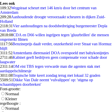
Lees ook
1
09:32
Wegpiraat scheurt met 146 km/u door het centrum van
Amsterdam
2
09:28
Aanhoudende droogte veroorzaakt scheuren in dijken Zuid-
Holland
21
18:31
Vier aanhoudingen na doodsbedreiging burgemeester Depla
van Breda
28
18:08
CDA en D66 willen ingrijpen tegen 'gluurbrillen' die mensen
ongemerkt filmen
11
17:56
Benzineprijs daalt verder, onzekerheid over Straat van Hormuz
blijft
31
11:52
Amsterdams dierenasiel DOA overspoeld met babykonijntjes
27
11:46
Kabinet geeft bedrijven geen compensatie voor schade door
laagwater
23
11:14
OM eist TBS tegen verwarde man die agenten stak met
aardappelschilmesje
30
11:08
Tropische hitte keert zondag terug met lokaal 32 graden
55
09:51
Dikke Van Dale neemt 'vulvalippen' op: 'stigma op
schaamlippen doorbreken'
Font-grootte:
Normaal
Kleiner
regelhoogte :
Normaal