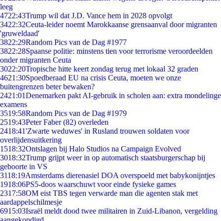
leeg
47
22:43
Trump wil dat J.D. Vance hem in 2028 opvolgt
34
22:32
Ceuta-leider noemt Marokkaanse grensaanval door migranten
'gruweldaad'
38
22:29
Random Pics van de Dag #1977
38
22:28
Spaanse politie: minstens tien voor terrorisme veroordeelden
onder migranten Ceuta
30
22:20
Tropische hitte keert zondag terug met lokaal 32 graden
46
21:30
Spoedberaad EU na crisis Ceuta, moeten we onze
buitengrenzen beter bewaken?
24
21:01
Denemarken pakt AI-gebruik in scholen aan: extra mondelinge
examens
35
19:58
Random Pics van de Dag #1979
25
19:43
Peter Faber (82) overleden
24
18:41
'Zwarte weduwes' in Rusland trouwen soldaten voor
overlijdensuitkering
15
18:32
Ontslagen bij Halo Studios na Campaign Evolved
30
18:32
Trump grijpt weer in op automatisch staatsburgerschap bij
geboorte in VS
31
18:19
Amsterdams dierenasiel DOA overspoeld met babykonijntjes
19
18:06
PS5-doos waarschuwt voor einde fysieke games
23
17:58
OM eist TBS tegen verwarde man die agenten stak met
aardappelschilmesje
69
15:03
Israël meldt dood twee militairen in Zuid-Libanon, vergelding
aangekondigd