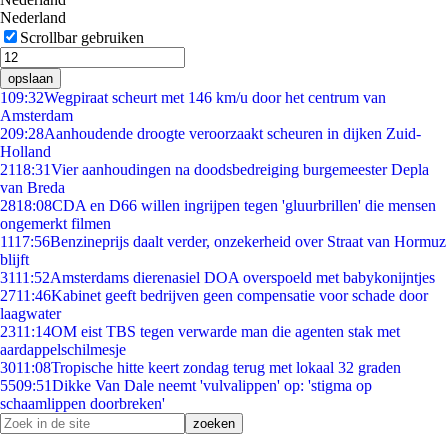
Nederland
Scrollbar gebruiken
opslaan
1
09:32
Wegpiraat scheurt met 146 km/u door het centrum van
Amsterdam
2
09:28
Aanhoudende droogte veroorzaakt scheuren in dijken Zuid-
Holland
21
18:31
Vier aanhoudingen na doodsbedreiging burgemeester Depla
van Breda
28
18:08
CDA en D66 willen ingrijpen tegen 'gluurbrillen' die mensen
ongemerkt filmen
11
17:56
Benzineprijs daalt verder, onzekerheid over Straat van Hormuz
blijft
31
11:52
Amsterdams dierenasiel DOA overspoeld met babykonijntjes
27
11:46
Kabinet geeft bedrijven geen compensatie voor schade door
laagwater
23
11:14
OM eist TBS tegen verwarde man die agenten stak met
aardappelschilmesje
30
11:08
Tropische hitte keert zondag terug met lokaal 32 graden
55
09:51
Dikke Van Dale neemt 'vulvalippen' op: 'stigma op
schaamlippen doorbreken'