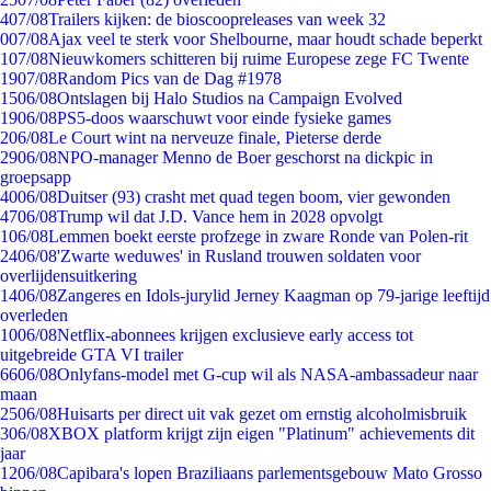
4
07/08
Trailers kijken: de bioscoopreleases van week 32
0
07/08
Ajax veel te sterk voor Shelbourne, maar houdt schade beperkt
1
07/08
Nieuwkomers schitteren bij ruime Europese zege FC Twente
19
07/08
Random Pics van de Dag #1978
15
06/08
Ontslagen bij Halo Studios na Campaign Evolved
19
06/08
PS5-doos waarschuwt voor einde fysieke games
2
06/08
Le Court wint na nerveuze finale, Pieterse derde
29
06/08
NPO-manager Menno de Boer geschorst na dickpic in
groepsapp
40
06/08
Duitser (93) crasht met quad tegen boom, vier gewonden
47
06/08
Trump wil dat J.D. Vance hem in 2028 opvolgt
1
06/08
Lemmen boekt eerste profzege in zware Ronde van Polen-rit
24
06/08
'Zwarte weduwes' in Rusland trouwen soldaten voor
overlijdensuitkering
14
06/08
Zangeres en Idols-jurylid Jerney Kaagman op 79-jarige leeftijd
overleden
10
06/08
Netflix-abonnees krijgen exclusieve early access tot
uitgebreide GTA VI trailer
66
06/08
Onlyfans-model met G-cup wil als NASA-ambassadeur naar
maan
25
06/08
Huisarts per direct uit vak gezet om ernstig alcoholmisbruik
3
06/08
XBOX platform krijgt zijn eigen "Platinum" achievements dit
jaar
12
06/08
Capibara's lopen Braziliaans parlementsgebouw Mato Grosso