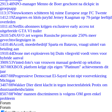
29
13:48
NPO-manager Menno de Boer geschorst na dickpic in
groepsapp
1
13:37
Nieuwkomers schitteren bij ruime Europese zege FC Twente
14
12:19
Zangeres en Idols-jurylid Jerney Kaagman op 79-jarige leeftijd
overleden
10
11:41
Netflix-abonnees krijgen exclusieve early access tot
uitgebreide GTA VI trailer
26
10:54
NAVO zet wegens Russische provocatie 250% meer
gevechtsvliegtuigen in
14
10:46
Accell, moederbedrijf Sparta en Batavus, vraagt uitstel van
betaling aan
19
10:44
Drone met explosieven bij Duits vliegveld voedt vrees voor
hybride aanval
39
09:53
Vinted-foto's van vrouwen massaal gedeeld op seksfora
3
07/08
XBOX platform krijgt zijn eigen "Platinum" achievements dit
jaar
46
07/08
Progressieve Democraat El-Sayed wint nipt voorverkiezing
Michigan
34
07/08
Wakker Dier dient klacht in tegen insectenfabriek Protix om
duurzaamheidsclaims
85
07/08
'Witte' mannen discrimineren is volgens OM geen enkel
probleem
Forum
Forum