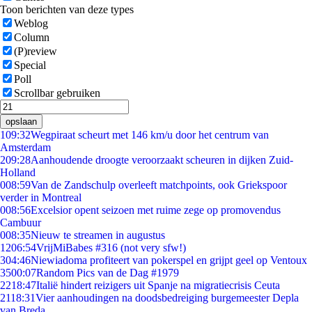
Toon berichten van deze types
Weblog
Column
(P)review
Special
Poll
Scrollbar gebruiken
opslaan
1
09:32
Wegpiraat scheurt met 146 km/u door het centrum van
Amsterdam
2
09:28
Aanhoudende droogte veroorzaakt scheuren in dijken Zuid-
Holland
0
08:59
Van de Zandschulp overleeft matchpoints, ook Griekspoor
verder in Montreal
0
08:56
Excelsior opent seizoen met ruime zege op promovendus
Cambuur
0
08:35
Nieuw te streamen in augustus
12
06:54
VrijMiBabes #316 (not very sfw!)
3
04:46
Niewiadoma profiteert van pokerspel en grijpt geel op Ventoux
35
00:07
Random Pics van de Dag #1979
22
18:47
Italië hindert reizigers uit Spanje na migratiecrisis Ceuta
21
18:31
Vier aanhoudingen na doodsbedreiging burgemeester Depla
van Breda