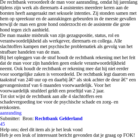
De rechtbank veroordeelt de man voor aanranding, omdat hij jarenlang
tijdens zijn werk als dierenarts 4 assistentes meerdere keren aan de
borsten heeft aangeraakt met seksuele intenties. Zij stonden samen met
hem op spreekuur en de aanrakingen gebeurden in de meeste gevallen
terwijl de man een grote hond onderzocht en de assistente die grote
hond tegen zich aanhield.
De man maakte misbruik van zijn gezagspositie, status, rol en
verantwoordelijkheid als werkgever, dierenarts en collega. Alle
slachtoffers kampen met psychische problematiek als gevolg van het
strafbare handelen van de man.
Bij het opleggen van de straf houdt de rechtbank rekening met het feit
dat de man voor zijn handelen geen enkele verantwoordelijkheid
neemt. Ook houdt de rechtbank er rekening mee dat hij niet eerder
voor soortgelijke zaken is veroordeeld. De rechtbank legt daarom een
taakstraf van 240 uur op en daarbij â€“ als stok achter de deur â€“ een
gevangenisstraf van 6 maanden voorwaardelijk. Voor het
voorwaardelijk strafdeel geldt een proeftijd van 2 jaar.
Tot slot wijst de rechtbank aan alle 4 slachtoffers een
schadevergoeding toe voor de psychische schade en zorg- en
reiskosten.
aanranding
Submitter:
Bron:
Rechtbank Gelderland
45
Help ons; deel dit item als je het leuk vond
Heb je een leuk of interessant bericht gevonden dat je graag op FOK!