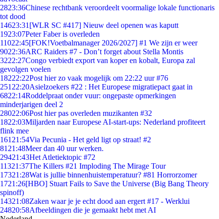
28
23:36
Chinese rechtbank veroordeelt voormalige lokale functionaris
tot dood
146
23:31
[WLR SC #417] Nieuw deel openen was kaputt
19
23:07
Peter Faber is overleden
110
22:45
[FOK!Voetbalmanager 2026/2027] #1 We zijn er weer
90
22:36
ARC Raiders #7 - Don’t forget about Stella Montis
32
22:27
Congo verbiedt export van koper en kobalt, Europa zal
gevolgen voelen
182
22:22
Post hier zo vaak mogelijk om 22:22 uur #76
251
22:20
Asielzoekers #22 : Het Europese migratiepact gaat in
68
22:14
Roddelpraat onder vuur: ongepaste opmerkingen
minderjarigen deel 2
280
22:06
Post hier pas overleden muzikanten #32
18
22:03
Miljarden naar Europese AI-start-ups: Nederland profiteert
flink mee
161
21:54
Via Pecunia - Het geld ligt op straat! #2
81
21:48
Meer dan 40 uur werken.
294
21:43
Het Atletiektopic #72
113
21:37
The Killers #21 Imploding The Mirage Tour
173
21:28
Wat is jullie binnenhuistemperatuur? #81 Horrorzomer
17
21:26
[HBO] Stuart Fails to Save the Universe (Big Bang Theory
spinoff)
143
21:08
Zaken waar je je echt dood aan ergert #17 - Werklui
248
20:58
Afbeeldingen die je gemaakt hebt met AI
Nederland