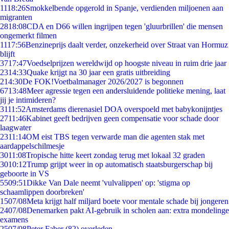
11
18:26
Smokkelbende opgerold in Spanje, verdienden miljoenen aan
migranten
28
18:08
CDA en D66 willen ingrijpen tegen 'gluurbrillen' die mensen
ongemerkt filmen
11
17:56
Benzineprijs daalt verder, onzekerheid over Straat van Hormuz
blijft
37
17:47
Voedselprijzen wereldwijd op hoogste niveau in ruim drie jaar
23
14:33
Quake krijgt na 30 jaar een gratis uitbreiding
2
14:30
De FOK!Voetbalmanager 2026/2027 is begonnen
67
13:48
Meer agressie tegen een andersluidende politieke mening, laat
jij je intimideren?
31
11:52
Amsterdams dierenasiel DOA overspoeld met babykonijntjes
27
11:46
Kabinet geeft bedrijven geen compensatie voor schade door
laagwater
23
11:14
OM eist TBS tegen verwarde man die agenten stak met
aardappelschilmesje
30
11:08
Tropische hitte keert zondag terug met lokaal 32 graden
30
10:12
Trump grijpt weer in op automatisch staatsburgerschap bij
geboorte in VS
55
09:51
Dikke Van Dale neemt 'vulvalippen' op: 'stigma op
schaamlippen doorbreken'
15
07/08
Meta krijgt half miljard boete voor mentale schade bij jongeren
24
07/08
Denemarken pakt AI-gebruik in scholen aan: extra mondelinge
examens
25
07/08
Peter Faber (82) overleden