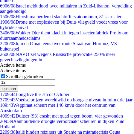
binnen
69
06/08
Israël meldt dood twee militairen in Zuid-Libanon, vergelding
aangekondigd
15
06/08
Hiroshima herdenkt slachtoffers atoombom, 81 jaar later
19
06/08
Drone met explosieven bij Duits vliegveld voedt vrees voor
hybride aanval
34
06/08
Wakker Dier dient klacht in tegen insectenfabriek Protix om
duurzaamheidsclaims
22
06/08
Iran en Oman eens over route Straat van Hormuz, VS
buitenspel
26
06/08
NAVO zet wegens Russische provocatie 250% meer
gevechtsvliegtuigen in
Actieve items
Actieve items
Scrollbar gebruiken
opslaan
17
09:44
Long live the 7th of October
37
09:43
Voedselprijzen wereldwijd op hoogste niveau in ruim drie jaar
1
09:43
Wegpiraat scheurt met 146 km/u door het centrum van
Amsterdam
40
09:42
Duitser (93) crasht met quad tegen boom, vier gewonden
2
09:39
Aanhoudende droogte veroorzaakt scheuren in dijken Zuid-
Holland
22
09:38
Italië hindert reizigers uit Spanje na migratiecrisis Ceuta