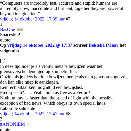
“Computers are incredibly fast, accurate and stupid; humans are
incredibly slow, inaccurate and brilliant; together they are powerful
beyond imagination.”
vrijdag 14 oktober 2022, 17:39 uur
#7
1
BasOne
Spaceship!
quote:
Op
vrijdag 14 oktober 2022 @ 17:37
schreef
BekiekUtMoar
het
volgende:
[..]
In deze tijd hoef je als vrouw niets te bewijzen waar het
grensoverscheidend gedrag zou betreffen.
Onzin, als je niets hoeft te bewijzen ben je als man gewoon vogelvrij,
dan kan elke miep je aanklagen.
Een rechtsstaat kent nog altijd een bewijslast.
Free speech?....... Yeah about as free as a Ferrari!!
Nothing travels faster than the speed of light with the possible
exception of bad news, which obeys its own special laws.
Laboro te salutante
vrijdag 14 oktober 2022, 17:47 uur
#8
3
#ANONIEM
quote: