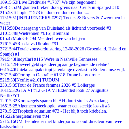
109
15:53
[Live Eredivisie #1787] We zijn begonnen!
208
15:53
Migranten breken door grens naar Ceuta in Spanje,l #10
2
15:53
Teltopic #1573 tel door en door en door....
113
15:51
[INFLUENCERS #297] Toetjes & Bevers & Zwemmen in
water
71
15:50
De neergang van Duitsland als lichtend voorbeeld #3
210
15:48
[Wielrennen #616] Brennan!
0
15:47
MotoGP #94 Met deel twee van het jaar
276
15:45
Russia vs Ukraine #91
272
15:44
Totale zonsverduistering 12-08-2026 (Groenland, IJsland en
Spanje) #1
79
15:43
[IndyCar] #115 We're in Nashville Tennessee
17
15:42
Hoeveel geld spendeer jij aan je beginnende relatie?
66
15:40
Unieke aanpak stopt jarenlange overlast in Rotterdamse wijk
297
15:40
Oorlog in Oekraïne #1318 Drone baby drone
52
15:39
[Netflix #210] TUDUM
233
15:35
Tour de France femmes 2026 #5 Lollergps
101
15:32
GTA VI #12 GTA VI Extended look 27 Augustus
Netflix/YT
129
15:32
Koopzegels sparen bij AH duurt straks 2x zo lang
165
15:25
Algemeen steektopic, waar er een steekje los zit #3
278
15:22
Tropisch aquarium #73 - Het blijft toch kriebelen.
4
15:22
Energietarieven #34
57
15:16
OM-Teamleider met kinderporno is oud-directeur van twee
basisscholen