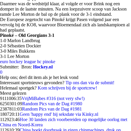
Daarmee was de wedstrijd klaar, al volgde er voor Brink nog een
domper in de laatste minuten. Na een loepzuivere scoop van Jackson
ramde Lee Morton de bal op de plank voor de 3-1 eindstand.
De Europese zegetocht van Pinoké krijgt Pasen volgend jaar een
vervolg bij de KO8, waarvoor Bloemendaal zich als landskampioen al
had geplaatst.
Pinoké – Old Georgians 3-1
1-0 Marlon Landbrug
2-0 Sébastien Dockier
3-0 Miles Bukkens
3-1 Lee Morton
euro hockey league
hc pinoke
Submitter:
Bron:
Hockey.nl
0
Help ons; deel dit item als je het leuk vond
Interessant sportnieuws gevonden?
Tip ons dan via de submit!
Helemaal sportgek?
Kom schrijven bij de sportcrew!
Meest gelezen
91110
06:35
VrijMiBabes #316 (not very sfw!)
62503
01:09
Random Pics van de Dag #1980
23878
11:03
Random Pics van de Dag #1981
1807
20:11
Geen 'happy end' bij seksdate via Kinky.nl
1129
23:46
Hoe 30 landen zich voorbereiden op mogelijke oorlog met
China en Noord-Korea
1126
10:39
China boekt doorbraak in eigen chipmachines, druk op