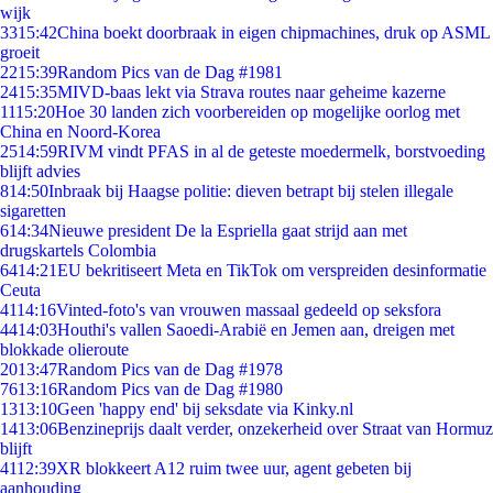
wijk
33
15:42
China boekt doorbraak in eigen chipmachines, druk op ASML
groeit
22
15:39
Random Pics van de Dag #1981
24
15:35
MIVD-baas lekt via Strava routes naar geheime kazerne
11
15:20
Hoe 30 landen zich voorbereiden op mogelijke oorlog met
China en Noord-Korea
25
14:59
RIVM vindt PFAS in al de geteste moedermelk, borstvoeding
blijft advies
8
14:50
Inbraak bij Haagse politie: dieven betrapt bij stelen illegale
sigaretten
6
14:34
Nieuwe president De la Espriella gaat strijd aan met
drugskartels Colombia
64
14:21
EU bekritiseert Meta en TikTok om verspreiden desinformatie
Ceuta
41
14:16
Vinted-foto's van vrouwen massaal gedeeld op seksfora
44
14:03
Houthi's vallen Saoedi-Arabië en Jemen aan, dreigen met
blokkade olieroute
20
13:47
Random Pics van de Dag #1978
76
13:16
Random Pics van de Dag #1980
13
13:10
Geen 'happy end' bij seksdate via Kinky.nl
14
13:06
Benzineprijs daalt verder, onzekerheid over Straat van Hormuz
blijft
41
12:39
XR blokkeert A12 ruim twee uur, agent gebeten bij
aanhouding