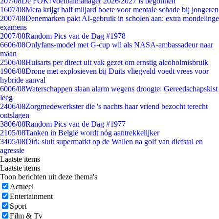
2
07/08
De FOK!Voetbalmanager 2026/2027 is begonnen
16
07/08
Meta krijgt half miljard boete voor mentale schade bij jongeren
20
07/08
Denemarken pakt AI-gebruik in scholen aan: extra mondelinge
examens
20
07/08
Random Pics van de Dag #1978
66
06/08
Onlyfans-model met G-cup wil als NASA-ambassadeur naar
maan
25
06/08
Huisarts per direct uit vak gezet om ernstig alcoholmisbruik
19
06/08
Drone met explosieven bij Duits vliegveld voedt vrees voor
hybride aanval
60
06/08
Waterschappen slaan alarm wegens droogte: Gereedschapskist
leeg
24
06/08
Zorgmedewerkster die 's nachts haar vriend bezocht terecht
ontslagen
38
06/08
Random Pics van de Dag #1977
21
05/08
Tanken in België wordt nóg aantrekkelijker
34
05/08
Dirk sluit supermarkt op de Wallen na golf van diefstal en
agressie
Laatste items
Laatste items
Toon berichten uit deze thema's
Actueel
Entertainment
Sport
Film & Tv