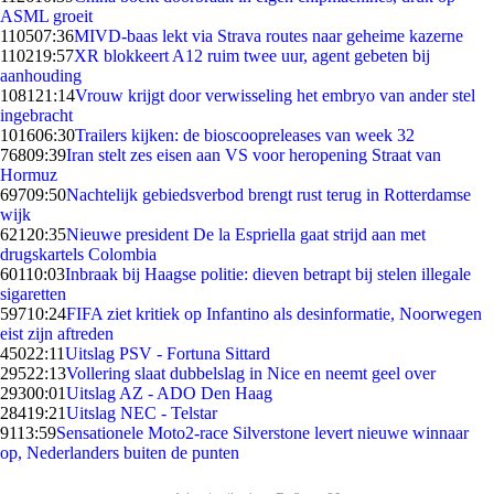
ASML groeit
1105
07:36
MIVD-baas lekt via Strava routes naar geheime kazerne
1102
19:57
XR blokkeert A12 ruim twee uur, agent gebeten bij
aanhouding
1081
21:14
Vrouw krijgt door verwisseling het embryo van ander stel
ingebracht
1016
06:30
Trailers kijken: de bioscoopreleases van week 32
768
09:39
Iran stelt zes eisen aan VS voor heropening Straat van
Hormuz
697
09:50
Nachtelijk gebiedsverbod brengt rust terug in Rotterdamse
wijk
621
20:35
Nieuwe president De la Espriella gaat strijd aan met
drugskartels Colombia
601
10:03
Inbraak bij Haagse politie: dieven betrapt bij stelen illegale
sigaretten
597
10:24
FIFA ziet kritiek op Infantino als desinformatie, Noorwegen
eist zijn aftreden
450
22:11
Uitslag PSV - Fortuna Sittard
295
22:13
Vollering slaat dubbelslag in Nice en neemt geel over
293
00:01
Uitslag AZ - ADO Den Haag
284
19:21
Uitslag NEC - Telstar
91
13:59
Sensationele Moto2-race Silverstone levert nieuwe winnaar
op, Nederlanders buiten de punten