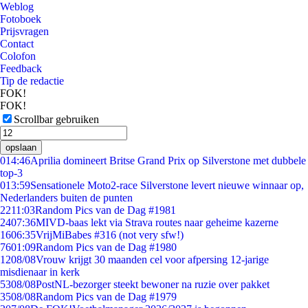
Weblog
Fotoboek
Prijsvragen
Contact
Colofon
Feedback
Tip de redactie
FOK!
FOK!
Scrollbar gebruiken
opslaan
0
14:46
Aprilia domineert Britse Grand Prix op Silverstone met dubbele
top-3
0
13:59
Sensationele Moto2-race Silverstone levert nieuwe winnaar op,
Nederlanders buiten de punten
22
11:03
Random Pics van de Dag #1981
24
07:36
MIVD-baas lekt via Strava routes naar geheime kazerne
16
06:35
VrijMiBabes #316 (not very sfw!)
76
01:09
Random Pics van de Dag #1980
12
08/08
Vrouw krijgt 30 maanden cel voor afpersing 12-jarige
misdienaar in kerk
53
08/08
PostNL-bezorger steekt bewoner na ruzie over pakket
35
08/08
Random Pics van de Dag #1979