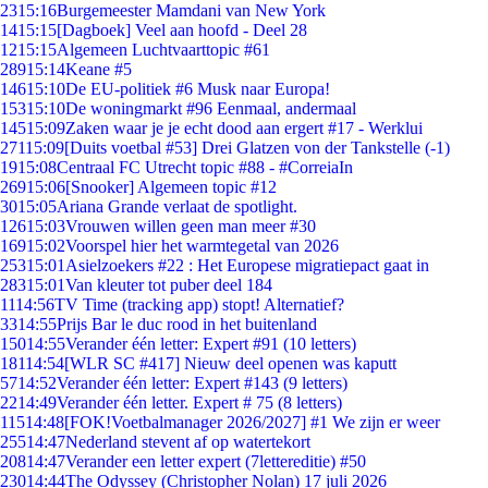
23
15:16
Burgemeester Mamdani van New York
14
15:15
[Dagboek] Veel aan hoofd - Deel 28
12
15:15
Algemeen Luchtvaarttopic #61
289
15:14
Keane #5
146
15:10
De EU-politiek #6 Musk naar Europa!
153
15:10
De woningmarkt #96 Eenmaal, andermaal
145
15:09
Zaken waar je je echt dood aan ergert #17 - Werklui
271
15:09
[Duits voetbal #53] Drei Glatzen von der Tankstelle (-1)
19
15:08
Centraal FC Utrecht topic #88 - #CorreiaIn
269
15:06
[Snooker] Algemeen topic #12
30
15:05
Ariana Grande verlaat de spotlight.
126
15:03
Vrouwen willen geen man meer #30
169
15:02
Voorspel hier het warmtegetal van 2026
253
15:01
Asielzoekers #22 : Het Europese migratiepact gaat in
283
15:01
Van kleuter tot puber deel 184
11
14:56
TV Time (tracking app) stopt! Alternatief?
33
14:55
Prijs Bar le duc rood in het buitenland
150
14:55
Verander één letter: Expert #91 (10 letters)
181
14:54
[WLR SC #417] Nieuw deel openen was kaputt
57
14:52
Verander één letter: Expert #143 (9 letters)
22
14:49
Verander één letter. Expert # 75 (8 letters)
115
14:48
[FOK!Voetbalmanager 2026/2027] #1 We zijn er weer
255
14:47
Nederland stevent af op watertekort
208
14:47
Verander een letter expert (7lettereditie) #50
230
14:44
The Odyssey (Christopher Nolan) 17 juli 2026