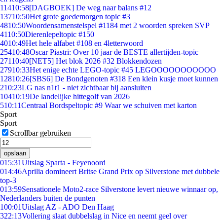
114
10:58
[DAGBOEK] De weg naar balans #12
137
10:50
Het grote goedemorgen topic #3
48
10:50
Woordensamenstelspel #1184 met 2 woorden spreken SVP
41
10:50
Dierenlepeltopic #150
40
10:49
Het hele alfabet #108 en 4letterwoord
254
10:48
Oscar Piastri: Over 10 jaar de BESTE allertijden-topic
271
10:40
[NET5] Het blok 2026 #32 Blokkendozen
279
10:33
Het enige echte LEGO-topic #45 LEGOOOOOOOOOOO
128
10:26
[SBS6] De Bondgenoten #318 Een klein kusje moet kunnen
2
10:23
LG nas n1t1 - niet zichtbaar bij aansluiten
104
10:19
De landelijke hittegolf van 2026
5
10:11
Centraal Bordspeltopic #9 Waar we schuiven met karton
Sport
Sport
Scrollbar gebruiken
opslaan
0
15:31
Uitslag Sparta - Feyenoord
0
14:46
Aprilia domineert Britse Grand Prix op Silverstone met dubbele
top-3
0
13:59
Sensationele Moto2-race Silverstone levert nieuwe winnaar op,
Nederlanders buiten de punten
1
00:01
Uitslag AZ - ADO Den Haag
3
22:13
Vollering slaat dubbelslag in Nice en neemt geel over