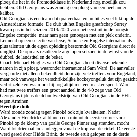
ploeg die het in de Promotieklasse in Nederland nog moeilijk zou
hebben. Old Georgians was zondag een ploeg van een heel ander
kaliber.
Old Georgians is een team dat qua verhaal en ambities veel lijkt op de
Amsterdamse formatie. De club uit het Engelse graafschap Surrey
kwam pas in het seizoen 2019/2020 voor het eerst uit in de hoogste
Engelse competitie, maar nam geen genoegen met een plek onderin.
Leunend op een selectie van Ierse, Schotse en Engelse internationals
plus talenten uit de eigen opleiding bestormde Old Georgians direct de
ranglijst. De opmars resulteerde afgelopen seizoen in de winst van de
dubbel, de landstitel en de beker.
Coach Michael Hughes van Old Georgians heeft diverse bekende
namen in zijn ploeg, waaronder international Sam Ward. De aanvaller
vergaarde niet alleen bekendheid door zijn vele treffers voor Engeland,
maar ook vanwege het verschrikkelijke hockeyongeluk dat zijn gezicht
verbrijzelde en waardoor hij nog altijd met een masker speelt. Ward
had met twee treffers een groot aandeel in de 4-0 zege van Old
Georgians tijdens de debuutwedstrijd van Old Georgians in de EHL
tegen Arminen.
Heerlijke duik
Ward toonde zondag tegen Pinoké ook zijn kwaliteiten. Nadat
Alexander Hendrickx al binnen een minuut de eerste corner voor
Pinoké op de klomp van goalie George Pinner zag stranden, mocht
Ward tot driemaal toe aanleggen vanaf de kop van de cirkel. De eerste
werd gered door Hidde Brink, de tweede eruit gelopen en de derde