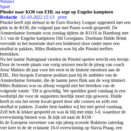
Nieuws
Sport
Pinoké naar KO8 van EHL na zege op Engelse kampioen
Redactie
02-10-2022 15:13
print
Pinoké heeft zijn debuut in de Euro Hockey League opgesierd met een
plek in de KO8, die volgend jaar met Pasen wordt gespeeld. De
Amsterdamse formatie won zondag tijdens de KO16 in Hamburg met
3-1 van de Engelse kampioen Old Georgians. Doelman Hidde Brink
vervulde in het boeiende duel een heldenrol door onder meer een
strafbal te pakken, Miles Bukkens was bij alle Pinoké-treffers
betrokken.
Na het laatste fluitsignaal vierden de Pinoké-spelers terecht een feestje.
Door de tweede plaats van vorig seizoen mocht de ploeg van coach
Jesse Mahieu dit jaar voor het eerst in de historie meedoen aan de
EHL. Het hoogste Europese podium past bij de ambities van de
Amsterdamse formatie, die de laatste jaren flink aan de weg timmert.
Miles Bukkens was na afloop verguld met het bereiken van de
volgende ronde: ‘Dit is geweldig. We speelden goed vandaag in een
wedstrijd die voor de supporters heerlijk moet zijn geweest. Hidde
heeft in ons het eerste kwart gered door alle corners en zelfs een
strafbal te pakken. Zonder hem hadden wij het niet gered vandaag.
Zelf heb ik lekker gespeeld en was ik blij met mijn 3-0, waardoor de
overwinning binnen was. Ik kijk uit naar de KO8.’
In de Europese ouverture van zijn ploeg scoorde Bukkens zaterdag
vier keer in de de eclatante 16-0 overwinning op Slavia Praag, een