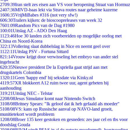
27
09:39
Iran stelt zes eisen aan VS voor heropening Straat van Hormuz
24
07:36
MIVD-baas lekt via Strava routes naar geheime kazerne
16
06:35
VrijMiBabes #316 (not very sfw!)
6
06:30
Trailers kijken: de bioscoopreleases van week 32
76
01:09
Random Pics van de Dag #1980
1
00:01
Uitslag AZ - ADO Den Haag
11
23:46
Hoe 30 landen zich voorbereiden op mogelijke oorlog met
China en Noord-Korea
3
22:13
Vollering slaat dubbelslag in Nice en neemt geel over
11
22:11
Uitslag PSV - Fortuna Sittard
8
21:14
Vrouw krijgt door verwisseling het embryo van ander stel
ingebracht
6
20:35
Nieuwe president De la Espriella gaat strijd aan met
drugskartels Colombia
13
20:11
Geen 'happy end' bij seksdate via Kinky.nl
41
19:57
XR blokkeert A12 ruim twee uur, agent gebeten bij
aanhouding
3
19:21
Uitslag NEC - Telstar
22
08/08
Jesus Simulator komt naar Nintendo Switch
31
08/08
Britney Spears: "Ik geloof dat ik heb gefaald als moeder"
51
08/08
VS: kans op Russische aanval op NAVO-land groeit,
munitietekort wordt probleem
12
08/08
Broer 135 keer gestoken en gesneden: zes jaar cel en tbs voor
doodslag Gouda
25
08/08
RIVM vindt PFAS in al de geteste moedermelk, borstvoeding