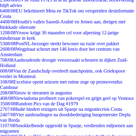
blijft advies
64
08/08
EU bekritiseert Meta en TikTok om verspreiden desinformatie
Ceuta
44
08/08
Houthi's vallen Saoedi-Arabië en Jemen aan, dreigen met
blokkade olieroute
12
08/08
Vrouw krijgt 30 maanden cel voor afpersing 12-jarige
misdienaar in kerk
53
08/08
PostNL-bezorger steekt bewoner na ruzie over pakket
26
08/08
Wegpiraat scheurt met 146 km/u door het centrum van
Amsterdam
7
08/08
Aanhoudende droogte veroorzaakt scheuren in dijken Zuid-
Holland
0
08/08
Van de Zandschulp overleeft matchpoints, ook Griekspoor
verder in Montreal
1
08/08
Excelsior opent seizoen met ruime zege op promovendus
Cambuur
2
08/08
Nieuw te streamen in augustus
4
08/08
Niewiadoma profiteert van pokerspel en grijpt geel op Ventoux
35
08/08
Random Pics van de Dag #1979
27
07/08
Italië hindert reizigers uit Spanje na migratiecrisis Ceuta
24
07/08
Vier aanhoudingen na doodsbedreiging burgemeester Depla
van Breda
11
07/08
Smokkelbende opgerold in Spanje, verdienden miljoenen aan
migranten