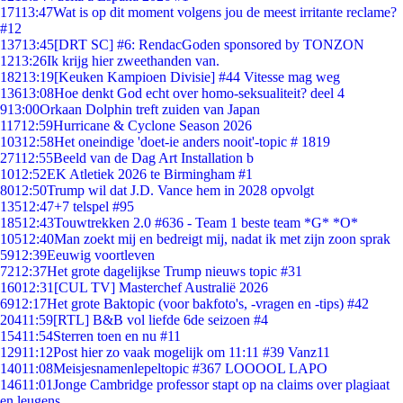
171
13:47
Wat is op dit moment volgens jou de meest irritante reclame?
#12
137
13:45
[DRT SC] #6: RendacGoden sponsored by TONZON
12
13:26
Ik krijg hier zweethanden van.
182
13:19
[Keuken Kampioen Divisie] #44 Vitesse mag weg
136
13:08
Hoe denkt God echt over homo-seksualiteit? deel 4
9
13:00
Orkaan Dolphin treft zuiden van Japan
117
12:59
Hurricane & Cyclone Season 2026
103
12:58
Het oneindige 'doet-ie anders nooit'-topic # 1819
271
12:55
Beeld van de Dag Art Installation b
10
12:52
EK Atletiek 2026 te Birmingham #1
80
12:50
Trump wil dat J.D. Vance hem in 2028 opvolgt
135
12:47
+7 telspel #95
185
12:43
Touwtrekken 2.0 #636 - Team 1 beste team *G* *O*
105
12:40
Man zoekt mij en bedreigt mij, nadat ik met zijn zoon sprak
59
12:39
Eeuwig voortleven
72
12:37
Het grote dagelijkse Trump nieuws topic #31
160
12:31
[CUL TV] Masterchef Australië 2026
69
12:17
Het grote Baktopic (voor bakfoto's, -vragen en -tips) #42
204
11:59
[RTL] B&B vol liefde 6de seizoen #4
154
11:54
Sterren toen en nu #11
129
11:12
Post hier zo vaak mogelijk om 11:11 #39 Vanz11
140
11:08
Meisjesnamenlepeltopic #367 LOOOOL LAPO
146
11:01
Jonge Cambridge professor stapt op na claims over plagiaat
en leugens