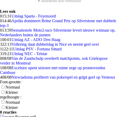
▼ Advertentie door Refinery89
Lees ook
0
15:31
Uitslag Sparta - Feyenoord
0
14:46
Aprilia domineert Britse Grand Prix op Silverstone met dubbele
top-3
0
13:59
Sensationele Moto2-race Silverstone levert nieuwe winnaar op,
Nederlanders buiten de punten
1
00:01
Uitslag AZ - ADO Den Haag
3
22:13
Vollering slaat dubbelslag in Nice en neemt geel over
11
22:11
Uitslag PSV - Fortuna Sittard
3
19:21
Uitslag NEC - Telstar
0
08/08
Van de Zandschulp overleeft matchpoints, ook Griekspoor
verder in Montreal
1
08/08
Excelsior opent seizoen met ruime zege op promovendus
Cambuur
4
08/08
Niewiadoma profiteert van pokerspel en grijpt geel op Ventoux
Font-grootte:
Normaal
Kleiner
regelhoogte :
Normaal
Kleiner
0 reacties
Reageer zelf