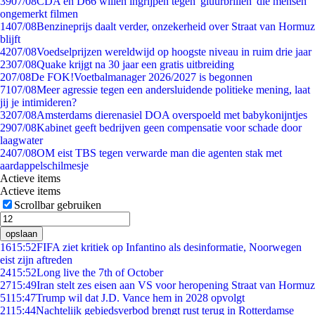
39
07/08
CDA en D66 willen ingrijpen tegen 'gluurbrillen' die mensen
ongemerkt filmen
14
07/08
Benzineprijs daalt verder, onzekerheid over Straat van Hormuz
blijft
42
07/08
Voedselprijzen wereldwijd op hoogste niveau in ruim drie jaar
23
07/08
Quake krijgt na 30 jaar een gratis uitbreiding
2
07/08
De FOK!Voetbalmanager 2026/2027 is begonnen
71
07/08
Meer agressie tegen een andersluidende politieke mening, laat
jij je intimideren?
32
07/08
Amsterdams dierenasiel DOA overspoeld met babykonijntjes
29
07/08
Kabinet geeft bedrijven geen compensatie voor schade door
laagwater
24
07/08
OM eist TBS tegen verwarde man die agenten stak met
aardappelschilmesje
Actieve items
Actieve items
Scrollbar gebruiken
opslaan
16
15:52
FIFA ziet kritiek op Infantino als desinformatie, Noorwegen
eist zijn aftreden
24
15:52
Long live the 7th of October
27
15:49
Iran stelt zes eisen aan VS voor heropening Straat van Hormuz
51
15:47
Trump wil dat J.D. Vance hem in 2028 opvolgt
21
15:44
Nachtelijk gebiedsverbod brengt rust terug in Rotterdamse