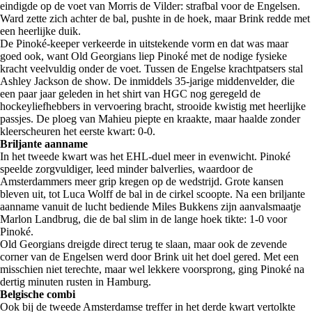
eindigde op de voet van Morris de Vilder: strafbal voor de Engelsen.
Ward zette zich achter de bal, pushte in de hoek, maar Brink redde met
een heerlijke duik.
De Pinoké-keeper verkeerde in uitstekende vorm en dat was maar
goed ook, want Old Georgians liep Pinoké met de nodige fysieke
kracht veelvuldig onder de voet. Tussen de Engelse krachtpatsers stal
Ashley Jackson de show. De inmiddels 35-jarige middenvelder, die
een paar jaar geleden in het shirt van HGC nog geregeld de
hockeyliefhebbers in vervoering bracht, strooide kwistig met heerlijke
passjes. De ploeg van Mahieu piepte en kraakte, maar haalde zonder
kleerscheuren het eerste kwart: 0-0.
Briljante aanname
In het tweede kwart was het EHL-duel meer in evenwicht. Pinoké
speelde zorgvuldiger, leed minder balverlies, waardoor de
Amsterdammers meer grip kregen op de wedstrijd. Grote kansen
bleven uit, tot Luca Wolff de bal in de cirkel scoopte. Na een briljante
aanname vanuit de lucht bediende Miles Bukkens zijn aanvalsmaatje
Marlon Landbrug, die de bal slim in de lange hoek tikte: 1-0 voor
Pinoké.
Old Georgians dreigde direct terug te slaan, maar ook de zevende
corner van de Engelsen werd door Brink uit het doel gered. Met een
misschien niet terechte, maar wel lekkere voorsprong, ging Pinoké na
dertig minuten rusten in Hamburg.
Belgische combi
Ook bij de tweede Amsterdamse treffer in het derde kwart vertolkte