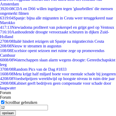
Amsterdam
39
20:08
CDA en D66 willen ingrijpen tegen 'gluurbrillen' die mensen
ongemerkt filmen
63
19:04
Spanje: bijna alle migranten in Ceuta weer teruggekeerd naar
Marokko
4
17:13
Niewiadoma profiteert van pokerspel en grijpt geel op Ventoux
7
16:10
Aanhoudende droogte veroorzaakt scheuren in dijken Zuid-
Holland
27
08/08
Italië hindert reizigers uit Spanje na migratiecrisis Ceuta
2
08/08
Nieuw te streamen in augustus
1
08/08
Excelsior opent seizoen met ruime zege op promovendus
Cambuur
60
08/08
Waterschappen slaan alarm wegens droogte: Gereedschapskist
leeg
37
08/08
Random Pics van de Dag #1833
16
08/08
Meta krijgt half miljard boete voor mentale schade bij jongeren
42
08/08
Voedselprijzen wereldwijd op hoogste niveau in ruim drie jaar
29
08/08
Kabinet geeft bedrijven geen compensatie voor schade door
laagwater
Forum
Forum
Scrollbar gebruiken
opslaan