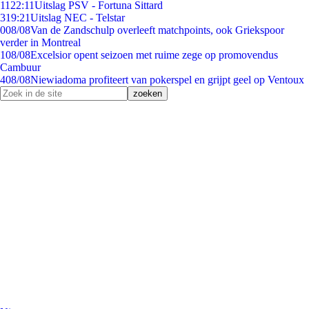
11
22:11
Uitslag PSV - Fortuna Sittard
3
19:21
Uitslag NEC - Telstar
0
08/08
Van de Zandschulp overleeft matchpoints, ook Griekspoor
verder in Montreal
1
08/08
Excelsior opent seizoen met ruime zege op promovendus
Cambuur
4
08/08
Niewiadoma profiteert van pokerspel en grijpt geel op Ventoux