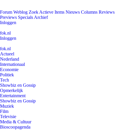
Forum
Weblog
Zoek
Actieve Items
Nieuws
Columns
Reviews
Previews
Specials
Archief
Inloggen
fok.nl
Inloggen
fok.nl
Actueel
Nederland
Internationaal
Economie
Politiek
Tech
Showbiz en Gossip
Opmerkelijk
Entertainment
Showbiz en Gossip
Muziek
Film
Televisie
Media & Cultuur
Bioscoopagenda