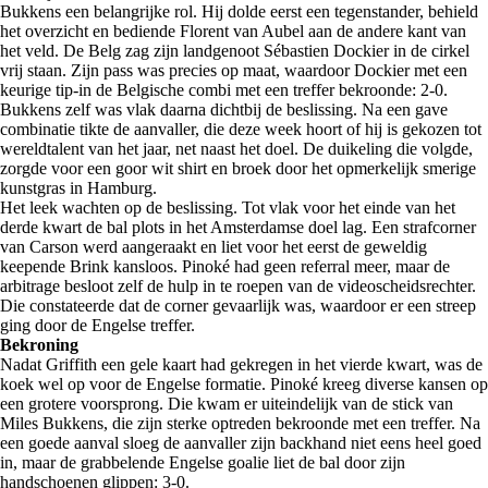
Bukkens een belangrijke rol. Hij dolde eerst een tegenstander, behield
het overzicht en bediende Florent van Aubel aan de andere kant van
het veld. De Belg zag zijn landgenoot Sébastien Dockier in de cirkel
vrij staan. Zijn pass was precies op maat, waardoor Dockier met een
keurige tip-in de Belgische combi met een treffer bekroonde: 2-0.
Bukkens zelf was vlak daarna dichtbij de beslissing. Na een gave
combinatie tikte de aanvaller, die deze week hoort of hij is gekozen tot
wereldtalent van het jaar, net naast het doel. De duikeling die volgde,
zorgde voor een goor wit shirt en broek door het opmerkelijk smerige
kunstgras in Hamburg.
Het leek wachten op de beslissing. Tot vlak voor het einde van het
derde kwart de bal plots in het Amsterdamse doel lag. Een strafcorner
van Carson werd aangeraakt en liet voor het eerst de geweldig
keepende Brink kansloos. Pinoké had geen referral meer, maar de
arbitrage besloot zelf de hulp in te roepen van de videoscheidsrechter.
Die constateerde dat de corner gevaarlijk was, waardoor er een streep
ging door de Engelse treffer.
Bekroning
Nadat Griffith een gele kaart had gekregen in het vierde kwart, was de
koek wel op voor de Engelse formatie. Pinoké kreeg diverse kansen op
een grotere voorsprong. Die kwam er uiteindelijk van de stick van
Miles Bukkens, die zijn sterke optreden bekroonde met een treffer. Na
een goede aanval sloeg de aanvaller zijn backhand niet eens heel goed
in, maar de grabbelende Engelse goalie liet de bal door zijn
handschoenen glippen: 3-0.