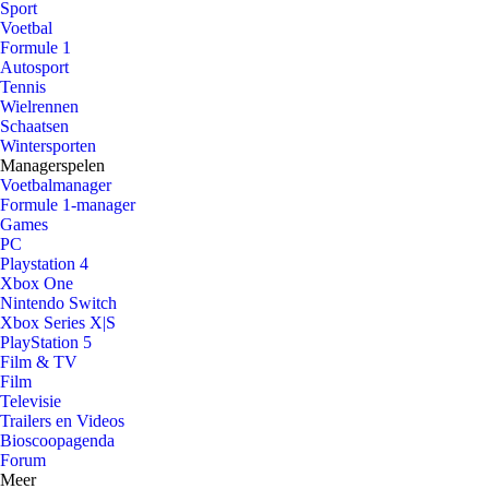
Sport
Voetbal
Formule 1
Autosport
Tennis
Wielrennen
Schaatsen
Wintersporten
Managerspelen
Voetbalmanager
Formule 1-manager
Games
PC
Playstation 4
Xbox One
Nintendo Switch
Xbox Series X|S
PlayStation 5
Film & TV
Film
Televisie
Trailers en Videos
Bioscoopagenda
Forum
Meer