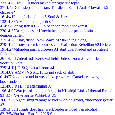
233
14:43
Het FOK!kers maken teringherrie topic
37
14:42
Defensiepact Pakistan, Turkije en Saudi-Arabië bevat art.5
clausule?
16
14:41
Petitie behoud npo 5 Soul & Jazz
132
14:37
Afvallen met injecties #4
4
14:37
Oorlog Iran #137 Op naar een mooie toekomst
230
14:37
Burgemeester Utrecht belaagd door pro-palestina-
demonstranten
215
14:26
Punk, disco, New Wave of? #60 Sing along...
279
14:25
Protesten en blokkades van Extinction Rebellion #24 Eieren
19
14:24
Miljarden naar Europese AI-start-ups: Nederland profiteert
flink mee
261
14:11
[Videoland] B&B vol liefde 6de seizoen #1 voor de
vooruitkijkers
279
14:11
[F1 SC] Get a Room #4
10
14:09
[AMV] VS #1313 Lying sack of shit.
0
14:07
Noodtoestand in westelijke provincie Canada vanwege
bosbranden
12
14:03
[RTL4] Bestemming X
196
14:02
Wat je ook stemt, je krijgt in NL altijd Links Liberaal Beleid.
93
13:56
Nederlandse Politiek #725
266
13:56
Agent smijt zwangere vrouw op de grond, onderzoek gestart
#2
139
13:55
Huisarts doet haar werk onder invloed van alcohol
82
13:54
Vuelta a España 2026 #1