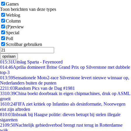
Games
Toon berichten van deze types
Weblog
Column
(P)review
Special
Poll
Scrollbar gebruiken
opslaan
0
15:31
Uitslag Sparta - Feyenoord
0
14:46
Aprilia domineert Britse Grand Prix op Silverstone met dubbele
top-3
0
13:59
Sensationele Moto2-race Silverstone levert nieuwe winnaar op,
Nederlanders buiten de punten
22
11:03
Random Pics van de Dag #1981
33
10:39
China boekt doorbraak in eigen chipmachines, druk op ASML
groeit
16
10:24
FIFA ziet kritiek op Infantino als desinformatie, Noorwegen
eist zijn aftreden
8
10:03
Inbraak bij Haagse politie: dieven betrapt bij stelen illegale
sigaretten
21
09:50
Nachtelijk gebiedsverbod brengt rust terug in Rotterdamse
wijk