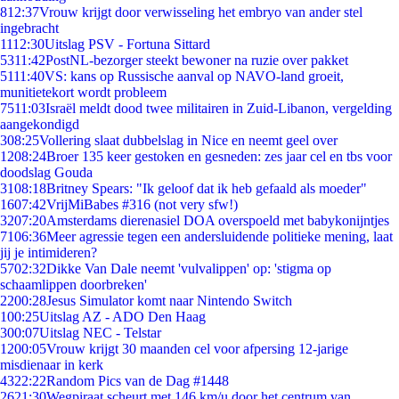
8
12:37
Vrouw krijgt door verwisseling het embryo van ander stel
ingebracht
11
12:30
Uitslag PSV - Fortuna Sittard
53
11:42
PostNL-bezorger steekt bewoner na ruzie over pakket
51
11:40
VS: kans op Russische aanval op NAVO-land groeit,
munitietekort wordt probleem
75
11:03
Israël meldt dood twee militairen in Zuid-Libanon, vergelding
aangekondigd
3
08:25
Vollering slaat dubbelslag in Nice en neemt geel over
12
08:24
Broer 135 keer gestoken en gesneden: zes jaar cel en tbs voor
doodslag Gouda
31
08:18
Britney Spears: "Ik geloof dat ik heb gefaald als moeder"
16
07:42
VrijMiBabes #316 (not very sfw!)
32
07:20
Amsterdams dierenasiel DOA overspoeld met babykonijntjes
71
06:36
Meer agressie tegen een andersluidende politieke mening, laat
jij je intimideren?
57
02:32
Dikke Van Dale neemt 'vulvalippen' op: 'stigma op
schaamlippen doorbreken'
22
00:28
Jesus Simulator komt naar Nintendo Switch
1
00:25
Uitslag AZ - ADO Den Haag
3
00:07
Uitslag NEC - Telstar
12
00:05
Vrouw krijgt 30 maanden cel voor afpersing 12-jarige
misdienaar in kerk
43
22:22
Random Pics van de Dag #1448
26
21:30
Wegpiraat scheurt met 146 km/u door het centrum van