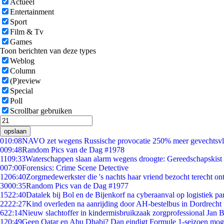
Actueel
Entertainment
Sport
Film & Tv
Games
Toon berichten van deze types
Weblog
Column
(P)review
Special
Poll
Scrollbar gebruiken
opslaan
0
10:08
NAVO zet wegens Russische provocatie 250% meer gevechtsvli
0
09:48
Random Pics van de Dag #1978
11
09:33
Waterschappen slaan alarm wegens droogte: Gereedschapskist 
0
07:00
Forensics: Crime Scene Detective
12
06:40
Zorgmedewerkster die 's nachts haar vriend bezocht terecht on
30
00:35
Random Pics van de Dag #1977
15
22:40
Datalek bij Bol en de Bijenkorf na cyberaanval op logistiek pa
22
22:27
Kind overleden na aanrijding door AH-bestelbus in Dordrecht
6
22:14
Nieuw slachtoffer in kindermisbruikzaak zorgprofessional Jan B
1
20:49
Geen Qatar en Abu Dhabi? Dan eindigt Formule 1-seizoen moge