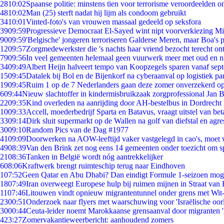
28
10:02
Spaanse politie: minstens tien voor terrorisme veroordeelden 
48
10:02
Man (25) sterft nadat hij lijm als condoom gebruikt
34
10:01
Vinted-foto's van vrouwen massaal gedeeld op seksfora
39
09:59
Progressieve Democraat El-Sayed wint nipt voorverkiezing M
90
09:59
'Belgische' jongeren terroriseren Galderse Meren, maar Boa's 
12
09:57
Zorgmedewerkster die 's nachts haar vriend bezocht terecht on
79
09:56
In veel gemeenten helemaal geen vuurwerk meer met oud en 
34
09:49
Albert Heijn halveert tempo van Koopzegels sparen vanaf sep
15
09:45
Datalek bij Bol en de Bijenkorf na cyberaanval op logistiek pa
19
09:45
Ruim 1 op de 7 Nederlanders gaan deze zomer onverzekerd op
6
09:44
Nieuw slachtoffer in kindermisbruikzaak zorgprofessional Jan B
22
09:35
Kind overleden na aanrijding door AH-bestelbus in Dordrecht
10
09:33
Accell, moederbedrijf Sparta en Batavus, vraagt uitstel van bet
33
09:14
Dirk sluit supermarkt op de Wallen na golf van diefstal en agre
30
09:10
Random Pics van de Dag #1977
41
09:09
Doorwerken na AOW-leeftijd vaker vastgelegd in cao's, moet
49
08:39
Van den Brink zet nog eens 14 gemeenten onder toezicht om s
21
08:36
Tanken in België wordt nóg aantrekkelijker
6
08:06
Kraftwerk brengt ruimteschip terug naar Eindhoven
1
07:52
Geen Qatar en Abu Dhabi? Dan eindigt Formule 1-seizoen moge
18
07:49
Iran overweegt Europese hulp bij ruimen mijnen in Straat va
11
07:46
Litouwen vindt opnieuw migrantentunnel onder grens met Wit
23
00:51
Onderzoek naar flyers met waarschuwing voor 'Israëlische oor
30
00:44
Ceuta-leider noemt Marokkaanse grensaanval door migranten 
4
23:27
Zomervakantieweerbericht: aanhoudend zomers