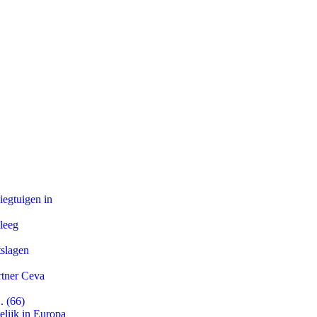
egtuigen in
leeg
tslagen
rtner Ceva
. (66)
lijk in Europa