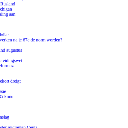
-Rusland
ichigan
aling aan
ollar
 werken na je 67e de norm worden?
and augustus
preidingswet
n Hormuz
ekort dreigt
ssie
235 km/u
nslag
onder migranten Ceuta