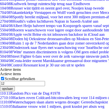
6
04/08
Kraftwerk brengt ruimteschip terug naar Eindhoven
1
04/08
Reusser wint tijdrit en neemt geel over, Nooijen knap tweede
7
04/08
Vakantiekiekje Verstappen en Wolff voedt geruchten over Merc
18
04/08
Spotify bereikt mijlpaal, voor het eerst 300 miljoen premium-
27
04/08
Houthi's vallen luchthaven Najran in Saoedi-Arabië aan
34
04/08
Albert Heijn halveert tempo van Koopzegels sparen vanaf sep
55
04/08
Boeren waarschuwen voor lagere oogst door aanhoudende hitt
20
04/08
Apple vecht Britse eis tot inbouwen backdoor in iCloud aan
26
04/08
Doden bij Oekraïense droneaanvallen op Moskou en Sint-Pete
19
04/08
Ruim 1 op de 7 Nederlanders gaan deze zomer onverzekerd op
23
04/08
Onderzoek naar flyers met waarschuwing voor 'Israëlische oor
81
04/08
'Witte' mannen discrimineren is volgens OM geen enkel probl
5
04/08
Street Fighter 6-fans weer over de zeik vanwege nieuwste patch
30
04/08
Ceuta-leider noemt Marokkaanse grensaanval door migranten 
5
04/08
Control Resonant kost je 30 uur om uit te spelen
Actieve items
Actieve items
Scrollbar gebruiken
opslaan
1
10:11
Random Pics van de Dag #1978
27
10:10
Hackers roven Coldcard-bitcoinwallets leeg voor 114 miljoen d
11
10:08
Waterschappen slaan alarm wegens droogte: Gereedschapskist 
15
10:05
Italiaanse vrouw wint 1 miljoen, gooit kraslot per abuis weg