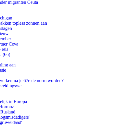
onder migranten Ceuta
ichigan
pakken topless zonnen aan
tslagen
nieuw
tember
rtner Ceva
 reis
. (66)
aling aan
ssie
 werken na je 67e de norm worden?
preidingswet
lijk in Europa
n Hormuz
-Rusland
logsmisdadigers'
'gruweldaad'