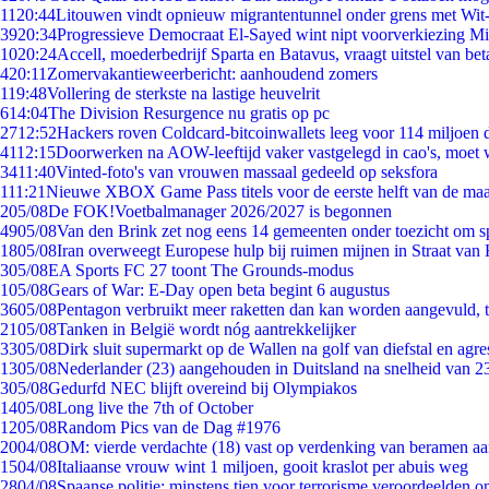
11
20:44
Litouwen vindt opnieuw migrantentunnel onder grens met Wit
39
20:34
Progressieve Democraat El-Sayed wint nipt voorverkiezing M
10
20:24
Accell, moederbedrijf Sparta en Batavus, vraagt uitstel van bet
4
20:11
Zomervakantieweerbericht: aanhoudend zomers
1
19:48
Vollering de sterkste na lastige heuvelrit
6
14:04
The Division Resurgence nu gratis op pc
27
12:52
Hackers roven Coldcard-bitcoinwallets leeg voor 114 miljoen d
41
12:15
Doorwerken na AOW-leeftijd vaker vastgelegd in cao's, moet
34
11:40
Vinted-foto's van vrouwen massaal gedeeld op seksfora
1
11:21
Nieuwe XBOX Game Pass titels voor de eerste helft van de ma
2
05/08
De FOK!Voetbalmanager 2026/2027 is begonnen
49
05/08
Van den Brink zet nog eens 14 gemeenten onder toezicht om s
18
05/08
Iran overweegt Europese hulp bij ruimen mijnen in Straat va
3
05/08
EA Sports FC 27 toont The Grounds-modus
1
05/08
Gears of War: E-Day open beta begint 6 augustus
36
05/08
Pentagon verbruikt meer raketten dan kan worden aangevuld, t
21
05/08
Tanken in België wordt nóg aantrekkelijker
33
05/08
Dirk sluit supermarkt op de Wallen na golf van diefstal en agre
13
05/08
Nederlander (23) aangehouden in Duitsland na snelheid van 
3
05/08
Gedurfd NEC blijft overeind bij Olympiakos
14
05/08
Long live the 7th of October
12
05/08
Random Pics van de Dag #1976
20
04/08
OM: vierde verdachte (18) vast op verdenking van beramen aa
15
04/08
Italiaanse vrouw wint 1 miljoen, gooit kraslot per abuis weg
28
04/08
Spaanse politie: minstens tien voor terrorisme veroordeelden 