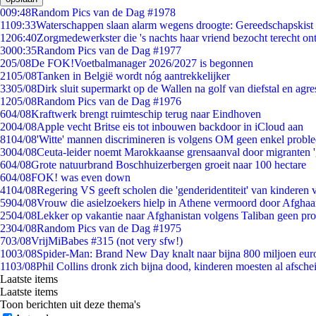
0
09:48
Random Pics van de Dag #1978
11
09:33
Waterschappen slaan alarm wegens droogte: Gereedschapskist 
12
06:40
Zorgmedewerkster die 's nachts haar vriend bezocht terecht on
30
00:35
Random Pics van de Dag #1977
2
05/08
De FOK!Voetbalmanager 2026/2027 is begonnen
21
05/08
Tanken in België wordt nóg aantrekkelijker
33
05/08
Dirk sluit supermarkt op de Wallen na golf van diefstal en agre
12
05/08
Random Pics van de Dag #1976
6
04/08
Kraftwerk brengt ruimteschip terug naar Eindhoven
20
04/08
Apple vecht Britse eis tot inbouwen backdoor in iCloud aan
81
04/08
'Witte' mannen discrimineren is volgens OM geen enkel probl
30
04/08
Ceuta-leider noemt Marokkaanse grensaanval door migranten 
6
04/08
Grote natuurbrand Boschhuizerbergen groeit naar 100 hectare
6
04/08
FOK! was even down
41
04/08
Regering VS geeft scholen die 'genderidentiteit' van kinderen
59
04/08
Vrouw die asielzoekers hielp in Athene vermoord door Afghaa
25
04/08
Lekker op vakantie naar Afghanistan volgens Taliban geen pr
23
04/08
Random Pics van de Dag #1975
7
03/08
VrijMiBabes #315 (not very sfw!)
10
03/08
Spider-Man: Brand New Day knalt naar bijna 800 miljoen eur
11
03/08
Phil Collins dronk zich bijna dood, kinderen moesten al afsch
Laatste items
Laatste items
Toon berichten uit deze thema's