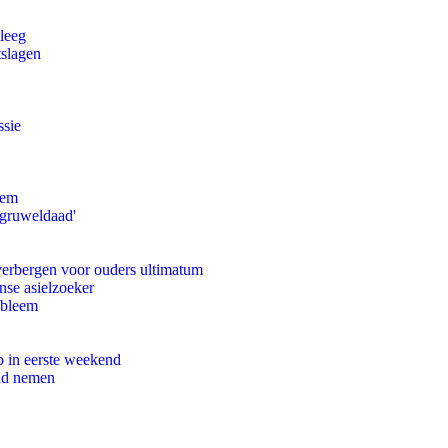
leeg
tslagen
ssie
eem
'gruweldaad'
 verbergen voor ouders ultimatum
nse asielzoeker
obleem
o in eerste weekend
eid nemen