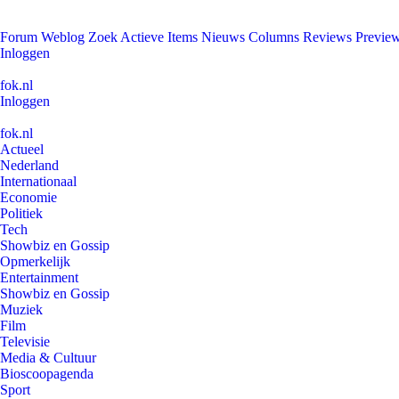
Forum
Weblog
Zoek
Actieve Items
Nieuws
Columns
Reviews
Previe
Inloggen
fok.nl
Inloggen
fok.nl
Actueel
Nederland
Internationaal
Economie
Politiek
Tech
Showbiz en Gossip
Opmerkelijk
Entertainment
Showbiz en Gossip
Muziek
Film
Televisie
Media & Cultuur
Bioscoopagenda
Sport