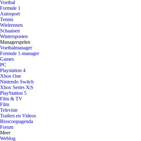
Voetbal
Formule 1
Autosport
Tennis
Wielrennen
Schaatsen
Wintersporten
Managerspelen
Voetbalmanager
Formule 1-manager
Games
PC
Playstation 4
Xbox One
Nintendo Switch
Xbox Series X|S
PlayStation 5
Film & TV
Film
Televisie
Trailers en Videos
Bioscoopagenda
Forum
Meer
Weblog