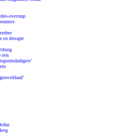
edes-overstap
abonnees
tember
e en droogte
rsburg
 reis
logsmisdadigers'
eem
'gruweldaad'
ollar
leeg