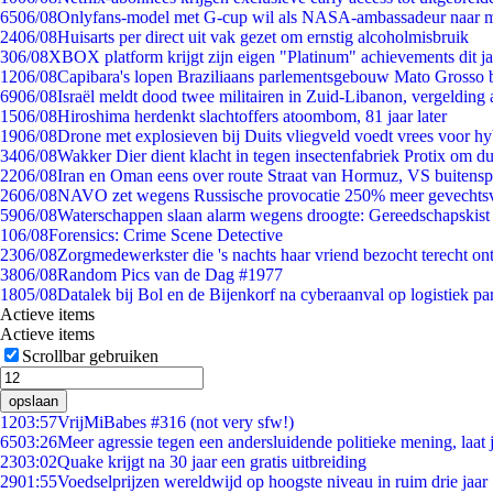
65
06/08
Onlyfans-model met G-cup wil als NASA-ambassadeur naar 
24
06/08
Huisarts per direct uit vak gezet om ernstig alcoholmisbruik
3
06/08
XBOX platform krijgt zijn eigen "Platinum" achievements dit ja
12
06/08
Capibara's lopen Braziliaans parlementsgebouw Mato Grosso 
69
06/08
Israël meldt dood twee militairen in Zuid-Libanon, vergeldin
15
06/08
Hiroshima herdenkt slachtoffers atoombom, 81 jaar later
19
06/08
Drone met explosieven bij Duits vliegveld voedt vrees voor hy
34
06/08
Wakker Dier dient klacht in tegen insectenfabriek Protix om 
22
06/08
Iran en Oman eens over route Straat van Hormuz, VS buitensp
26
06/08
NAVO zet wegens Russische provocatie 250% meer gevechtsvl
59
06/08
Waterschappen slaan alarm wegens droogte: Gereedschapskist
1
06/08
Forensics: Crime Scene Detective
23
06/08
Zorgmedewerkster die 's nachts haar vriend bezocht terecht on
38
06/08
Random Pics van de Dag #1977
18
05/08
Datalek bij Bol en de Bijenkorf na cyberaanval op logistiek pa
Actieve items
Actieve items
Scrollbar gebruiken
opslaan
12
03:57
VrijMiBabes #316 (not very sfw!)
65
03:26
Meer agressie tegen een andersluidende politieke mening, laat j
23
03:02
Quake krijgt na 30 jaar een gratis uitbreiding
29
01:55
Voedselprijzen wereldwijd op hoogste niveau in ruim drie jaar