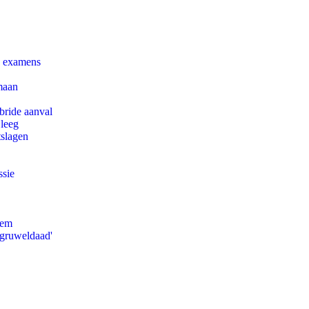
e examens
maan
bride aanval
 leeg
tslagen
ssie
eem
'gruweldaad'