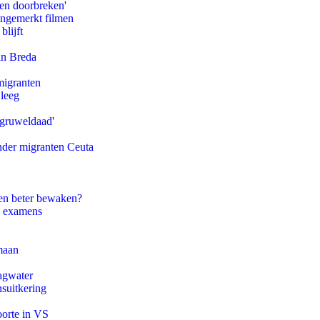
pen doorbreken'
ongemerkt filmen
blijft
an Breda
migranten
 leeg
'gruweldaad'
onder migranten Ceuta
en beter bewaken?
e examens
maan
agwater
suitkering
oorte in VS