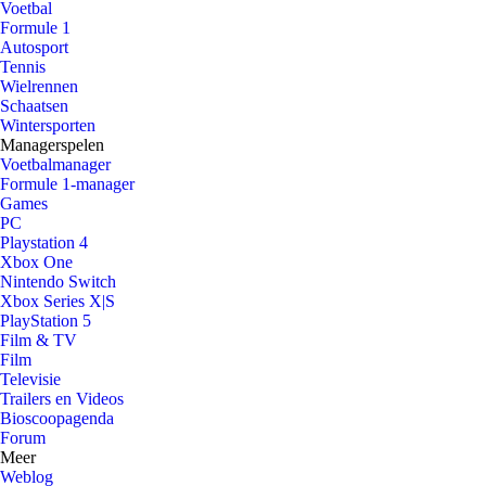
Voetbal
Formule 1
Autosport
Tennis
Wielrennen
Schaatsen
Wintersporten
Managerspelen
Voetbalmanager
Formule 1-manager
Games
PC
Playstation 4
Xbox One
Nintendo Switch
Xbox Series X|S
PlayStation 5
Film & TV
Film
Televisie
Trailers en Videos
Bioscoopagenda
Forum
Meer
Weblog