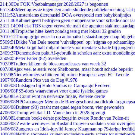
2
14:30
De FOK!Voetbalmanager 2026/2027 is begonnen
65
13:48
Meer agressie tegen een andersluidende politieke mening, laat j
31
11:52
Amsterdams dierenasiel DOA overspoeld met babykonijntjes
25
11:46
Kabinet geeft bedrijven geen compensatie voor schade door la
23
11:14
OM eist TBS tegen verwarde man die agenten stak met aardap
30
11:08
Tropische hitte keert zondag terug met lokaal 32 graden
30
10:12
Trump grijpt weer in op automatisch staatsburgerschap bij geb
55
09:51
Dikke Van Dale neemt 'vulvalippen' op: 'stigma op schaamlip
14
09:40
Meta krijgt half miljard boete voor mentale schade bij jongeren
24
09:37
Denemarken pakt AI-gebruik in scholen aan: extra mondeling
25
09:05
Peter Faber (82) overleden
7
07/08
Trailers kijken: de bioscoopreleases van week 32
0
07/08
Ajax veel te sterk voor Shelbourne, maar houdt schade beperkt
1
07/08
Nieuwkomers schitteren bij ruime Europese zege FC Twente
19
07/08
Random Pics van de Dag #1978
15
06/08
Ontslagen bij Halo Studios na Campaign Evolved
19
06/08
PS5-doos waarschuwt voor einde fysieke games
2
06/08
Le Court wint na nerveuze finale, Pieterse derde
29
06/08
NPO-manager Menno de Boer geschorst na dickpic in groeps
36
06/08
Duitser (93) crasht met quad tegen boom, vier gewonden
47
06/08
Trump wil dat J.D. Vance hem in 2028 opvolgt
1
06/08
Lemmen boekt eerste profzege in zware Ronde van Polen-rit
24
06/08
'Zwarte weduwes' in Rusland trouwen soldaten voor overlijden
14
06/08
Zangeres en Idols-jurylid Jerney Kaagman op 79-jarige leeftij
10
06/08
Netflix-abonnees krijgen exclusieve early access tot uitgebreid