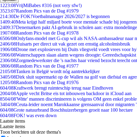
12
23:08
VrijMiBabes #316 (not very sfw!)
35
23:07
Random Pics van de Dag #1979
2
14:30
De FOK!Voetbalmanager 2026/2027 is begonnen
14
09:40
Meta krijgt half miljard boete voor mentale schade bij jongeren
24
09:37
Denemarken pakt AI-gebruik in scholen aan: extra mondeling
19
07/08
Random Pics van de Dag #1978
65
06/08
Onlyfans-model met G-cup wil als NASA-ambassadeur naar 
24
06/08
Huisarts per direct uit vak gezet om ernstig alcoholmisbruik
19
06/08
Drone met explosieven bij Duits vliegveld voedt vrees voor hy
59
06/08
Waterschappen slaan alarm wegens droogte: Gereedschapskist
23
06/08
Zorgmedewerkster die 's nachts haar vriend bezocht terecht on
38
06/08
Random Pics van de Dag #1977
21
05/08
Tanken in België wordt nóg aantrekkelijker
34
05/08
Dirk sluit supermarkt op de Wallen na golf van diefstal en agre
12
05/08
Random Pics van de Dag #1976
6
04/08
Kraftwerk brengt ruimteschip terug naar Eindhoven
20
04/08
Apple vecht Britse eis tot inbouwen backdoor in iCloud aan
85
04/08
'Witte' mannen discrimineren is volgens OM geen enkel probl
34
04/08
Ceuta-leider noemt Marokkaanse grensaanval door migranten 
6
04/08
Grote natuurbrand Boschhuizerbergen groeit naar 100 hectare
6
04/08
FOK! was even down
Laatste items
Laatste items
Toon berichten uit deze thema's