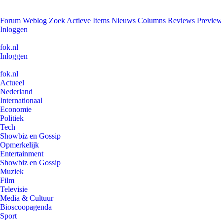
Forum
Weblog
Zoek
Actieve Items
Nieuws
Columns
Reviews
Previe
Inloggen
fok.nl
Inloggen
fok.nl
Actueel
Nederland
Internationaal
Economie
Politiek
Tech
Showbiz en Gossip
Opmerkelijk
Entertainment
Showbiz en Gossip
Muziek
Film
Televisie
Media & Cultuur
Bioscoopagenda
Sport