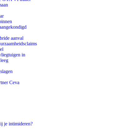
maan
ar
binnen
g aangekondigd
bride aanval
duurzaamheidsclaims
el
iegtuigen in
 leeg
tslagen
rtner Ceva
ij je intimideren?