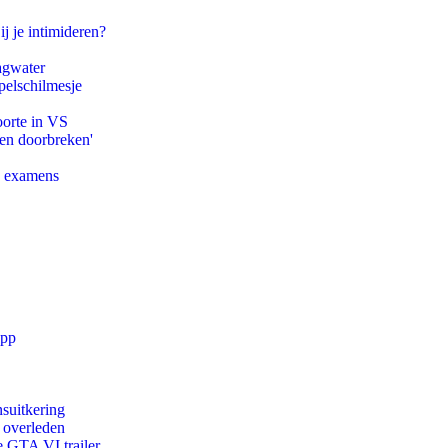
ij je intimideren?
agwater
pelschilmesje
oorte in VS
pen doorbreken'
e examens
app
suitkering
d overleden
e GTA VI trailer