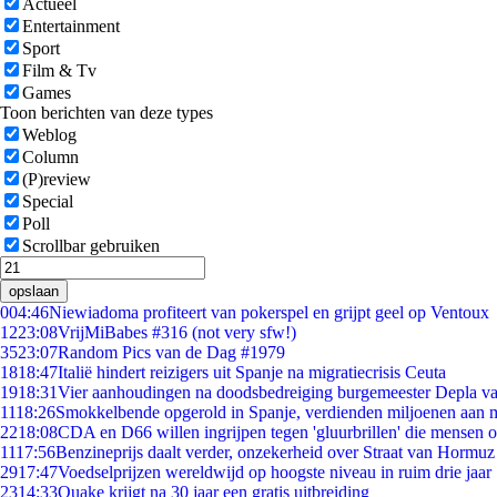
Actueel
Entertainment
Sport
Film & Tv
Games
Toon berichten van deze types
Weblog
Column
(P)review
Special
Poll
Scrollbar gebruiken
opslaan
0
04:46
Niewiadoma profiteert van pokerspel en grijpt geel op Ventoux
12
23:08
VrijMiBabes #316 (not very sfw!)
35
23:07
Random Pics van de Dag #1979
18
18:47
Italië hindert reizigers uit Spanje na migratiecrisis Ceuta
19
18:31
Vier aanhoudingen na doodsbedreiging burgemeester Depla v
11
18:26
Smokkelbende opgerold in Spanje, verdienden miljoenen aan 
22
18:08
CDA en D66 willen ingrijpen tegen 'gluurbrillen' die mensen 
11
17:56
Benzineprijs daalt verder, onzekerheid over Straat van Hormuz b
29
17:47
Voedselprijzen wereldwijd op hoogste niveau in ruim drie jaar
23
14:33
Quake krijgt na 30 jaar een gratis uitbreiding