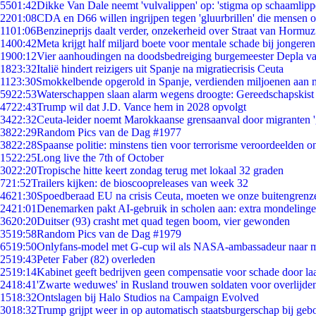
55
01:42
Dikke Van Dale neemt 'vulvalippen' op: 'stigma op schaamlip
22
01:08
CDA en D66 willen ingrijpen tegen 'gluurbrillen' die mensen 
11
01:06
Benzineprijs daalt verder, onzekerheid over Straat van Hormuz 
14
00:42
Meta krijgt half miljard boete voor mentale schade bij jongeren
19
00:12
Vier aanhoudingen na doodsbedreiging burgemeester Depla v
18
23:32
Italië hindert reizigers uit Spanje na migratiecrisis Ceuta
11
23:30
Smokkelbende opgerold in Spanje, verdienden miljoenen aan 
59
22:53
Waterschappen slaan alarm wegens droogte: Gereedschapskist
47
22:43
Trump wil dat J.D. Vance hem in 2028 opvolgt
34
22:32
Ceuta-leider noemt Marokkaanse grensaanval door migranten 
38
22:29
Random Pics van de Dag #1977
38
22:28
Spaanse politie: minstens tien voor terrorisme veroordeelden 
15
22:25
Long live the 7th of October
30
22:20
Tropische hitte keert zondag terug met lokaal 32 graden
7
21:52
Trailers kijken: de bioscoopreleases van week 32
46
21:30
Spoedberaad EU na crisis Ceuta, moeten we onze buitengrenz
24
21:01
Denemarken pakt AI-gebruik in scholen aan: extra mondeling
36
20:20
Duitser (93) crasht met quad tegen boom, vier gewonden
35
19:58
Random Pics van de Dag #1979
65
19:50
Onlyfans-model met G-cup wil als NASA-ambassadeur naar 
25
19:43
Peter Faber (82) overleden
25
19:14
Kabinet geeft bedrijven geen compensatie voor schade door la
24
18:41
'Zwarte weduwes' in Rusland trouwen soldaten voor overlijden
15
18:32
Ontslagen bij Halo Studios na Campaign Evolved
30
18:32
Trump grijpt weer in op automatisch staatsburgerschap bij geb