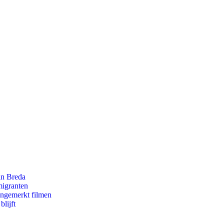
an Breda
migranten
ongemerkt filmen
lijft