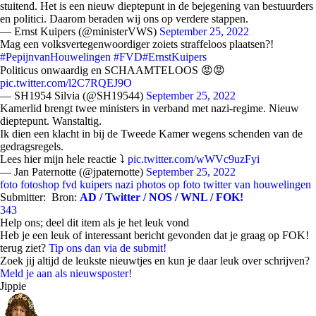
stuitend. Het is een nieuw dieptepunt in de bejegening van bestuurders
en politici. Daarom beraden wij ons op verdere stappen.
— Ernst Kuipers (@ministerVWS)
September 25, 2022
Mag een volksvertegenwoordiger zoiets straffeloos plaatsen?!
#PepijnvanHouwelingen
#FVD
#ErnstKuipers
Politicus onwaardig en SCHAAMTELOOS 😡😡
pic.twitter.com/l2C7RQEJ9O
— SH1954 Silvia (@SH19544)
September 25, 2022
Kamerlid brengt twee ministers in verband met nazi-regime. Nieuw
dieptepunt. Wanstaltig.
Ik dien een klacht in bij de Tweede Kamer wegens schenden van de
gedragsregels.
Lees hier mijn hele reactie ⤵️
pic.twitter.com/wWVc9uzFyi
— Jan Paternotte (@jpaternotte)
September 25, 2022
foto
fotoshop
fvd
kuipers
nazi
photos op foto
twitter
van houwelingen
Submitter:
Bron:
AD / Twitter / NOS / WNL / FOK!
343
Help ons; deel dit item als je het leuk vond
Heb je een leuk of interessant bericht gevonden dat je graag op FOK!
terug ziet?
Tip ons dan via de submit!
Zoek jij altijd de leukste nieuwtjes en kun je daar leuk over schrijven?
Meld je aan als nieuwsposter!
Jippie