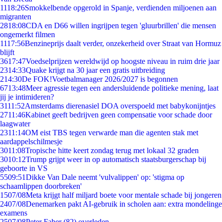
11
18:26
Smokkelbende opgerold in Spanje, verdienden miljoenen aan
migranten
28
18:08
CDA en D66 willen ingrijpen tegen 'gluurbrillen' die mensen
ongemerkt filmen
11
17:56
Benzineprijs daalt verder, onzekerheid over Straat van Hormuz
blijft
36
17:47
Voedselprijzen wereldwijd op hoogste niveau in ruim drie jaar
23
14:33
Quake krijgt na 30 jaar een gratis uitbreiding
2
14:30
De FOK!Voetbalmanager 2026/2027 is begonnen
67
13:48
Meer agressie tegen een andersluidende politieke mening, laat
jij je intimideren?
31
11:52
Amsterdams dierenasiel DOA overspoeld met babykonijntjes
27
11:46
Kabinet geeft bedrijven geen compensatie voor schade door
laagwater
23
11:14
OM eist TBS tegen verwarde man die agenten stak met
aardappelschilmesje
30
11:08
Tropische hitte keert zondag terug met lokaal 32 graden
30
10:12
Trump grijpt weer in op automatisch staatsburgerschap bij
geboorte in VS
55
09:51
Dikke Van Dale neemt 'vulvalippen' op: 'stigma op
schaamlippen doorbreken'
15
07/08
Meta krijgt half miljard boete voor mentale schade bij jongeren
24
07/08
Denemarken pakt AI-gebruik in scholen aan: extra mondelinge
examens
25
07/08
Peter Faber (82) overleden