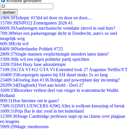
Scrollbar gebruiken
opslaan
19
09:39
Teltopic #1564 tel door en door en door....
157
09:39
[NPO2] Zomergasten 2026 #1
66
09:39
Aanbrengen mechanische ventilatie zinvol in oud huis?
7
09:38
Weer een parkeergarage dicht in Dordrecht, auto's zo snel
mogelijk weg
6
09:38
Echt wrf
84
09:38
Nederlandse Politiek #725
28
09:37
Single mannen verplichtsingle moeders laten daten?
15
09:36
Ik wil een eigen politieke partij oprichten
32
09:35
Het Hazy Jane adoratietopic
71
09:35
GTA VI #12 GTA VI Extended look 27 Augustus Netflix/YT
104
09:35
Koopzegels sparen bij AH duurt straks 2x zo lang
234
09:34
Oorlog Iran #136 Bridge and powerplant day incoming?
292
09:34
[Dagboek] Veel aan hoofd - Deel 27
16
09:33
Bezoeker verliest deel van vinger in waterattractie Walibi
Holland
9
09:31
Hoe hiermee om te gaan?
73
09:31
[INFLUENCERS #296] Alles is welkom kneuzing of breuk
16
09:31
Prijs Bar le duc rood in het buitenland
123
09:30
Jonge Cambridge professor stapt op na claims over plagiaat
en leugens
59
09:29
Magic mushrooms