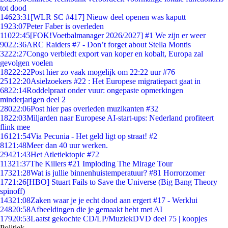
tot dood
146
23:31
[WLR SC #417] Nieuw deel openen was kaputt
19
23:07
Peter Faber is overleden
110
22:45
[FOK!Voetbalmanager 2026/2027] #1 We zijn er weer
90
22:36
ARC Raiders #7 - Don’t forget about Stella Montis
32
22:27
Congo verbiedt export van koper en kobalt, Europa zal
gevolgen voelen
182
22:22
Post hier zo vaak mogelijk om 22:22 uur #76
251
22:20
Asielzoekers #22 : Het Europese migratiepact gaat in
68
22:14
Roddelpraat onder vuur: ongepaste opmerkingen
minderjarigen deel 2
280
22:06
Post hier pas overleden muzikanten #32
18
22:03
Miljarden naar Europese AI-start-ups: Nederland profiteert
flink mee
161
21:54
Via Pecunia - Het geld ligt op straat! #2
81
21:48
Meer dan 40 uur werken.
294
21:43
Het Atletiektopic #72
113
21:37
The Killers #21 Imploding The Mirage Tour
173
21:28
Wat is jullie binnenhuistemperatuur? #81 Horrorzomer
17
21:26
[HBO] Stuart Fails to Save the Universe (Big Bang Theory
spinoff)
143
21:08
Zaken waar je je echt dood aan ergert #17 - Werklui
248
20:58
Afbeeldingen die je gemaakt hebt met AI
179
20:53
Laatst gekochte CD/LP/MuziekDVD deel 75 | koopjes
Politiek