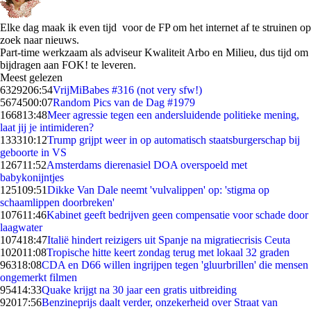
Elke dag maak ik even tijd voor de FP om het internet af te struinen op
zoek naar nieuws.
Part-time werkzaam als adviseur Kwaliteit Arbo en Milieu, dus tijd om
bijdragen aan FOK! te leveren.
Meest gelezen
63292
06:54
VrijMiBabes #316 (not very sfw!)
56745
00:07
Random Pics van de Dag #1979
1668
13:48
Meer agressie tegen een andersluidende politieke mening,
laat jij je intimideren?
1333
10:12
Trump grijpt weer in op automatisch staatsburgerschap bij
geboorte in VS
1267
11:52
Amsterdams dierenasiel DOA overspoeld met
babykonijntjes
1251
09:51
Dikke Van Dale neemt 'vulvalippen' op: 'stigma op
schaamlippen doorbreken'
1076
11:46
Kabinet geeft bedrijven geen compensatie voor schade door
laagwater
1074
18:47
Italië hindert reizigers uit Spanje na migratiecrisis Ceuta
1020
11:08
Tropische hitte keert zondag terug met lokaal 32 graden
963
18:08
CDA en D66 willen ingrijpen tegen 'gluurbrillen' die mensen
ongemerkt filmen
954
14:33
Quake krijgt na 30 jaar een gratis uitbreiding
920
17:56
Benzineprijs daalt verder, onzekerheid over Straat van