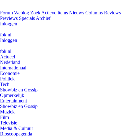
Forum
Weblog
Zoek
Actieve Items
Nieuws
Columns
Reviews
Previews
Specials
Archief
Inloggen
fok.nl
Inloggen
fok.nl
Actueel
Nederland
Internationaal
Economie
Politiek
Tech
Showbiz en Gossip
Opmerkelijk
Entertainment
Showbiz en Gossip
Muziek
Film
Televisie
Media & Cultuur
Bioscoopagenda