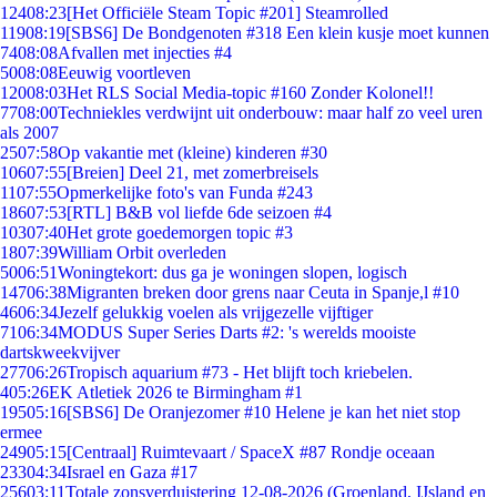
124
08:23
[Het Officiële Steam Topic #201] Steamrolled
119
08:19
[SBS6] De Bondgenoten #318 Een klein kusje moet kunnen
74
08:08
Afvallen met injecties #4
50
08:08
Eeuwig voortleven
120
08:03
Het RLS Social Media-topic #160 Zonder Kolonel!!
77
08:00
Techniekles verdwijnt uit onderbouw: maar half zo veel uren
als 2007
25
07:58
Op vakantie met (kleine) kinderen #30
106
07:55
[Breien] Deel 21, met zomerbreisels
11
07:55
Opmerkelijke foto's van Funda #243
186
07:53
[RTL] B&B vol liefde 6de seizoen #4
103
07:40
Het grote goedemorgen topic #3
18
07:39
William Orbit overleden
50
06:51
Woningtekort: dus ga je woningen slopen, logisch
147
06:38
Migranten breken door grens naar Ceuta in Spanje,l #10
46
06:34
Jezelf gelukkig voelen als vrijgezelle vijftiger
71
06:34
MODUS Super Series Darts #2: 's werelds mooiste
dartskweekvijver
277
06:26
Tropisch aquarium #73 - Het blijft toch kriebelen.
4
05:26
EK Atletiek 2026 te Birmingham #1
195
05:16
[SBS6] De Oranjezomer #10 Helene je kan het niet stop
ermee
249
05:15
[Centraal] Ruimtevaart / SpaceX #87 Rondje oceaan
233
04:34
Israel en Gaza #17
256
03:11
Totale zonsverduistering 12-08-2026 (Groenland, IJsland en