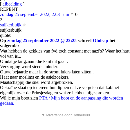
[
afbeelding
]
REPENT !
zondag 25 september 2022, 22:31 uur
#10
2
suijkerbuijk
suijkerbuijk
quote:
Op
zondag 25 september 2022 @ 22:25
schreef
Otofsap
het
volgende:
Wat hebben de gekkies van fvd toch constant met nazi's? Waar het hart
vol van is...
Omdat je langzaam die kant uit gaat .
Verzorging word steeds minder.
Ouwe bejaarde maar in de stront luiers laten zitten .
Haat naar moslims en de asielzoekers.
Maatschappij die snel word afgebroken.
Oekraïne staat op iedereen hun lippen dat ze vergeten dat kabinet
eigenlijk over de Prinsjesdag en wat ze hebben afgesproken.
Wil je mijn boot zien
PTA / Mijn boot en de aanpassing die worden
gedaan.
▼ Advertentie door Refinery89