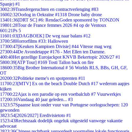
Spanje) #1
30
02:39
Transfergeruchten en contractverlenging #83
160
02:32
Oorlog in Oekraïne #1318 Drone baby drone
134
01:36
[DRT SC] #6: RendacGoden sponsored by TONZON
198
01:28
Tour de France femmes 2026 #4 op de Ventoux
6
01:21
Ps 5
116
01:03
[DAGBOEK] De weg naar balans #12
37
00:58
Horrorfilms #33: Halloween
173
00:47
[Keuken Kampioen Divisie] #44 Vitesse mag weg
273
00:44
De Avondetappe #176 - Met Ellen ten Damme.
4
00:40
Het gezellige Eurojackpot KNVB Bekertopic 2026/27 #1
58
00:39
[ATP Tour] #169 Tosti Tallon back on fire
186
00:35
Big Brother International # 56 Worlds RLS, BBs, GH, GF,
OT
202
00:32
Politieke meme's en spotprenten #11
117
00:23
[MTV] Ex on the beach Double Dutch #17 wederom aapjes
kijken
177
00:22
Ajax is een parodie op een voetbalclub #7 Vuurwerkjes
172
00:16
Vandaag 40 jaar geleden... #3
13
23:57
Spaanse kust onder vuur van Portugese oorlogsschepen: 120
gewonden
38
23:54
[2026/2027] Eredivisietoto #1
15
23:43
Rechtszaak dodelijk ongeluk uitgesteld vanwege vakantie
advocaat
28
23:36
Chinese rechtbank veroordeelt voormalige lokale functionaris