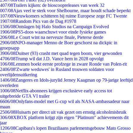
4
07/08
Trailers kijken: de bioscoopreleases van week 32
0
07/08
Ajax veel te sterk voor Shelbourne, maar houdt schade beperkt
1
07/08
Nieuwkomers schitteren bij ruime Europese zege FC Twente
19
07/08
Random Pics van de Dag #1978
15
06/08
Ontslagen bij Halo Studios na Campaign Evolved
19
06/08
PS5-doos waarschuwt voor einde fysieke games
2
06/08
Le Court wint na nerveuze finale, Pieterse derde
29
06/08
NPO-manager Menno de Boer geschorst na dickpic in
groepsapp
39
06/08
Duitser (93) crasht met quad tegen boom, vier gewonden
47
06/08
Trump wil dat J.D. Vance hem in 2028 opvolgt
1
06/08
Lemmen boekt eerste profzege in zware Ronde van Polen-rit
24
06/08
'Zwarte weduwes' in Rusland trouwen soldaten voor
overlijdensuitkering
14
06/08
Zangeres en Idols-jurylid Jerney Kaagman op 79-jarige leeftijd
overleden
10
06/08
Netflix-abonnees krijgen exclusieve early access tot
uitgebreide GTA VI trailer
66
06/08
Onlyfans-model met G-cup wil als NASA-ambassadeur naar
maan
25
06/08
Huisarts per direct uit vak gezet om ernstig alcoholmisbruik
3
06/08
XBOX platform krijgt zijn eigen "Platinum" achievements dit
jaar
12
06/08
Capibara's lopen Braziliaans parlementsgebouw Mato Grosso