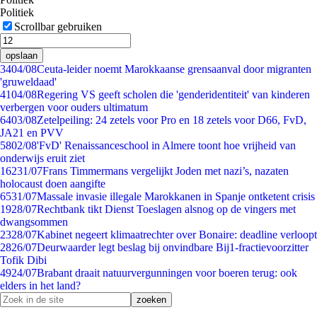
Politiek
Scrollbar gebruiken
opslaan
34
04/08
Ceuta-leider noemt Marokkaanse grensaanval door migranten
'gruweldaad'
41
04/08
Regering VS geeft scholen die 'genderidentiteit' van kinderen
verbergen voor ouders ultimatum
64
03/08
Zetelpeiling: 24 zetels voor Pro en 18 zetels voor D66, FvD,
JA21 en PVV
58
02/08
'FvD' Renaissanceschool in Almere toont hoe vrijheid van
onderwijs eruit ziet
162
31/07
Frans Timmermans vergelijkt Joden met nazi’s, nazaten
holocaust doen aangifte
65
31/07
Massale invasie illegale Marokkanen in Spanje ontketent crisis
19
28/07
Rechtbank tikt Dienst Toeslagen alsnog op de vingers met
dwangsommen
23
28/07
Kabinet negeert klimaatrechter over Bonaire: deadline verloopt
28
26/07
Deurwaarder legt beslag bij onvindbare Bij1-fractievoorzitter
Tofik Dibi
49
24/07
Brabant draait natuurvergunningen voor boeren terug: ook
elders in het land?