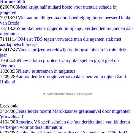
Hormuz blijft
826
07/08
Meta krijgt half miljard boete voor mentale schade bij
jongeren
797
18:31
Vier aanhoudingen na doodsbedreiging burgemeester Depla
van Breda
737
18:26
Smokkelbende opgerold in Spanje, verdienden miljoenen aan
migranten
714
11:14
OM eist TBS tegen verwarde man die agenten stak met
aardappelschilmesje
674
17:47
Voedselprijzen wereldwijd op hoogste niveau in ruim drie
jaar
195
04:46
Niewiadoma profiteert van pokerspel en grijpt geel op
Ventoux
182
08:35
Nieuw te streamen in augustus
72
09:28
Aanhoudende droogte veroorzaakt scheuren in dijken Zuid-
Holland
▼ Advertentie door Refinery89
Lees ook
34
04/08
Ceuta-leider noemt Marokkaanse grensaanval door migranten
'gruweldaad'
41
04/08
Regering VS geeft scholen die 'genderidentiteit' van kinderen
verbergen voor ouders ultimatum
64
03/08
Zetelpeiling: 24 zetels voor Pro en 18 zetels voor D66, FvD,