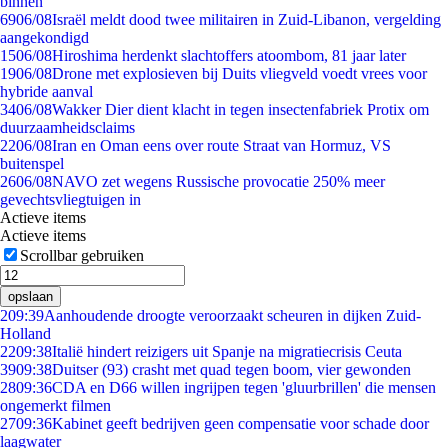
binnen
69
06/08
Israël meldt dood twee militairen in Zuid-Libanon, vergelding
aangekondigd
15
06/08
Hiroshima herdenkt slachtoffers atoombom, 81 jaar later
19
06/08
Drone met explosieven bij Duits vliegveld voedt vrees voor
hybride aanval
34
06/08
Wakker Dier dient klacht in tegen insectenfabriek Protix om
duurzaamheidsclaims
22
06/08
Iran en Oman eens over route Straat van Hormuz, VS
buitenspel
26
06/08
NAVO zet wegens Russische provocatie 250% meer
gevechtsvliegtuigen in
Actieve items
Actieve items
Scrollbar gebruiken
opslaan
2
09:39
Aanhoudende droogte veroorzaakt scheuren in dijken Zuid-
Holland
22
09:38
Italië hindert reizigers uit Spanje na migratiecrisis Ceuta
39
09:38
Duitser (93) crasht met quad tegen boom, vier gewonden
28
09:36
CDA en D66 willen ingrijpen tegen 'gluurbrillen' die mensen
ongemerkt filmen
27
09:36
Kabinet geeft bedrijven geen compensatie voor schade door
laagwater