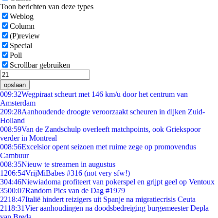
Toon berichten van deze types
Weblog
Column
(P)review
Special
Poll
Scrollbar gebruiken
opslaan
0
09:32
Wegpiraat scheurt met 146 km/u door het centrum van
Amsterdam
2
09:28
Aanhoudende droogte veroorzaakt scheuren in dijken Zuid-
Holland
0
08:59
Van de Zandschulp overleeft matchpoints, ook Griekspoor
verder in Montreal
0
08:56
Excelsior opent seizoen met ruime zege op promovendus
Cambuur
0
08:35
Nieuw te streamen in augustus
12
06:54
VrijMiBabes #316 (not very sfw!)
3
04:46
Niewiadoma profiteert van pokerspel en grijpt geel op Ventoux
35
00:07
Random Pics van de Dag #1979
22
18:47
Italië hindert reizigers uit Spanje na migratiecrisis Ceuta
21
18:31
Vier aanhoudingen na doodsbedreiging burgemeester Depla
van Breda