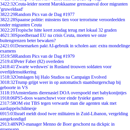
34
22:32
Ceuta-leider noemt Marokkaanse grensaanval door migranten
'gruweldaad'
38
22:29
Random Pics van de Dag #1977
38
22:28
Spaanse politie: minstens tien voor terrorisme veroordeelden
onder migranten Ceuta
30
22:20
Tropische hitte keert zondag terug met lokaal 32 graden
46
21:30
Spoedberaad EU na crisis Ceuta, moeten we onze
buitengrenzen beter bewaken?
24
21:01
Denemarken pakt AI-gebruik in scholen aan: extra mondelinge
examens
35
19:58
Random Pics van de Dag #1979
25
19:43
Peter Faber (82) overleden
24
18:41
'Zwarte weduwes' in Rusland trouwen soldaten voor
overlijdensuitkering
15
18:32
Ontslagen bij Halo Studios na Campaign Evolved
30
18:32
Trump grijpt weer in op automatisch staatsburgerschap bij
geboorte in VS
31
18:19
Amsterdams dierenasiel DOA overspoeld met babykonijntjes
19
18:06
PS5-doos waarschuwt voor einde fysieke games
23
17:58
OM eist TBS tegen verwarde man die agenten stak met
aardappelschilmesje
69
15:03
Israël meldt dood twee militairen in Zuid-Libanon, vergelding
aangekondigd
29
13:48
NPO-manager Menno de Boer geschorst na dickpic in
groepsapp