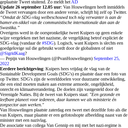
geplaatste Tweet stuitend. Zo meldt het
AD
Update 26 september 12.05 uur
: Van Houwelingen heeft inmiddels
de Tweet vervangen door een andere versie, schrijft hij zelf op Twitter.
“Omdat de SDG-vlag welbeschouwd toch nóg verwanter is aan de
hamer-en-sikkel van de communistische internationale dan aan de
Swastika.”
Overigens werd in de oorspronkelijke tweet Kuipers op geen enkele
wijze vergeleken met het nazisme, de vergelijking betrof expliciet de
SDG-vlag (vandaar de
#SDG
). Logisch, want Kuipers is slechts een
goedgelovige sul die gebruikt wordt door de globalisten of niet
@SigridKaag
?
— Pepijn van Houwelingen (@PvanHouwelingen)
September 25,
2022
Eerdere
berichtgeving
: Kuipers hees vrijdag de vlag van de
Sustainable Development Goals (SDG's) en plaatste daar een foto van
op Twitter. SDG's zijn de werelddoelen voor duurzame ontwikkeling,
die een eind moeten maken aan extreme armoede, ongelijkheid,
onrecht en klimaatverandering. De doelen zijn vastgesteld door de
Verenigde Naties. Bij de tweet van Kuipers staat:
"Een gezonde en
leefbare planeet voor iedereen, daar kunnen we als ministerie én
zorgsector aan werken."
Van Houwelingen plaatste zaterdag een tweet met dezelfde foto als die
van Kuipers, maar plaatste er een gefotoshopte afbeelding naast van de
minister met een nazivlag.
De associatie van collega Van Gennip en mij met het nazi-regime is