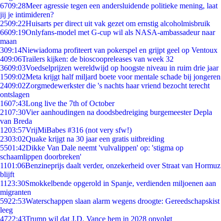
67
09:28
Meer agressie tegen een andersluidende politieke mening, laat
jij je intimideren?
25
09:22
Huisarts per direct uit vak gezet om ernstig alcoholmisbruik
66
09:19
Onlyfans-model met G-cup wil als NASA-ambassadeur naar
maan
3
09:14
Niewiadoma profiteert van pokerspel en grijpt geel op Ventoux
4
09:06
Trailers kijken: de bioscoopreleases van week 32
36
09:03
Voedselprijzen wereldwijd op hoogste niveau in ruim drie jaar
15
09:02
Meta krijgt half miljard boete voor mentale schade bij jongeren
24
09:02
Zorgmedewerkster die 's nachts haar vriend bezocht terecht
ontslagen
16
07:43
Long live the 7th of October
21
07:30
Vier aanhoudingen na doodsbedreiging burgemeester Depla
van Breda
12
03:57
VrijMiBabes #316 (not very sfw!)
23
03:02
Quake krijgt na 30 jaar een gratis uitbreiding
55
01:42
Dikke Van Dale neemt 'vulvalippen' op: 'stigma op
schaamlippen doorbreken'
11
01:06
Benzineprijs daalt verder, onzekerheid over Straat van Hormuz
blijft
11
23:30
Smokkelbende opgerold in Spanje, verdienden miljoenen aan
migranten
59
22:53
Waterschappen slaan alarm wegens droogte: Gereedschapskist
leeg
47
22:43
Trump wil dat J.D. Vance hem in 2028 opvolgt