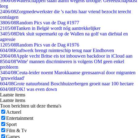
59
06/08
Waterschappen slaan alarm wegens droogte: Gereedschapskist
leeg
24
06/08
Zorgmedewerkster die 's nachts haar vriend bezocht terecht
ontslagen
38
06/08
Random Pics van de Dag #1977
21
05/08
Tanken in België wordt nóg aantrekkelijker
34
05/08
Dirk sluit supermarkt op de Wallen na golf van diefstal en
agressie
12
05/08
Random Pics van de Dag #1976
6
04/08
Kraftwerk brengt ruimteschip terug naar Eindhoven
20
04/08
Apple vecht Britse eis tot inbouwen backdoor in iCloud aan
85
04/08
'Witte' mannen discrimineren is volgens OM geen enkel
probleem
34
04/08
Ceuta-leider noemt Marokkaanse grensaanval door migranten
'gruweldaad'
6
04/08
Grote natuurbrand Boschhuizerbergen groeit naar 100 hectare
6
04/08
FOK! was even down
Laatste items
Laatste items
Toon berichten uit deze thema's
Actueel
Entertainment
Sport
Film & Tv
Games