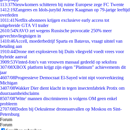
1
13:37
Nieuwkomers schitteren bij ruime Europese zege FC Twente
14
12:19
Zangeres en Idols-jurylid Jerney Kaagman op 79-jarige leeftijd
overleden
10
11:41
Netflix-abonnees krijgen exclusieve early access tot
uitgebreide GTA VI trailer
26
10:54
NAVO zet wegens Russische provocatie 250% meer
gevechtsvliegtuigen in
14
10:46
Accell, moederbedrijf Sparta en Batavus, vraagt uitstel van
betaling aan
19
10:44
Drone met explosieven bij Duits vliegveld voedt vrees voor
hybride aanval
39
09:53
Vinted-foto's van vrouwen massaal gedeeld op seksfora
3
07/08
XBOX platform krijgt zijn eigen "Platinum" achievements dit
jaar
46
07/08
Progressieve Democraat El-Sayed wint nipt voorverkiezing
Michigan
34
07/08
Wakker Dier dient klacht in tegen insectenfabriek Protix om
duurzaamheidsclaims
85
07/08
'Witte' mannen discrimineren is volgens OM geen enkel
probleem
27
07/08
Doden bij Oekraïense droneaanvallen op Moskou en Sint-
Petersburg
Forum
Forum