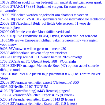
101
09:29
Man zoekt mij en bedreigt mij, nadat ik met zijn zoon sprak
145
09:27
[AKQ] #3384 Topic met vragen. En soms goede
antwoorden.
189
09:25
Boeken worden opgekocht om chatbots te voeden
257
09:18
[AMV] VS #1312 spammers van de internationale rechtsorde
255
09:13
[Videoland] B&B vol liefde 6de seizoen #1 voor de
vooruitkijkers
260
09:06
Hennie van der Most failliet verklaard
222
09:03
[Live Eredivisie #1784] Dying seconds van het seizoen!
11
08:58
Nieuwe Europese richtlijn: vaker repareren ipv vervangen
voor nieuw
94
08:56
Vrouwen willen geen man meer #30
226
08:48
Nederland stevent af op watertekort
48
08:47
Trump wil dat J.D. Vance hem in 2028 opvolgt
17
08:35
Centraal FC Utrecht topic #88 - #CorreiaIn
151
08:33
NPO-manager Menno de Boer (47) op non-actief stuurde
dick-pic rond
7
08:31
Draai hier alle platen in je platenkast #32 (The Torture Never
Stops)
202
08:30
Verander een letter expert (7lettereditie) #50
46
08:29
[Netflix #210] TUDUM
41
08:27
[Crowdfunding] #443 Rentestijgingen?
17
08:26
Verander één letter. Expert # 75 (8 letters)
52
08:24
Verander één letter: Expert #143 (9 letters)
145
08:23
Verander één letter: Expert #91 (10 letters)