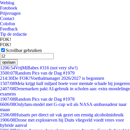
Weblog
Fotoboek
Prijsvragen
Contact
Colofon
Feedback
Tip de redactie
FOK!
FOK!
Scrollbar gebruiken
opslaan
12
06:54
VrijMiBabes #316 (not very sfw!)
35
00:07
Random Pics van de Dag #1979
2
14:30
De FOK!Voetbalmanager 2026/2027 is begonnen
15
07/08
Meta krijgt half miljard boete voor mentale schade bij jongeren
24
07/08
Denemarken pakt AI-gebruik in scholen aan: extra mondelinge
examens
19
07/08
Random Pics van de Dag #1978
66
06/08
Onlyfans-model met G-cup wil als NASA-ambassadeur naar
maan
25
06/08
Huisarts per direct uit vak gezet om ernstig alcoholmisbruik
19
06/08
Drone met explosieven bij Duits vliegveld voedt vrees voor
hybride aanval