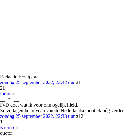
Redactie Frontpage
zondag 25 september 2022, 22:32 uur
#11
21
foton
__--*--__
FvD doet wat ik voor onmogelijk hield.
Ze verlagen het niveau van de Nederlandse politiek nóg verder.
zondag 25 september 2022, 22:33 uur
#12
1
Kromo
quote:
Op
zondag 25 september 2022 @ 22:21
schreef
noizzieNL
het