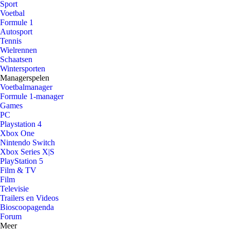
Sport
Voetbal
Formule 1
Autosport
Tennis
Wielrennen
Schaatsen
Wintersporten
Managerspelen
Voetbalmanager
Formule 1-manager
Games
PC
Playstation 4
Xbox One
Nintendo Switch
Xbox Series X|S
PlayStation 5
Film & TV
Film
Televisie
Trailers en Videos
Bioscoopagenda
Forum
Meer