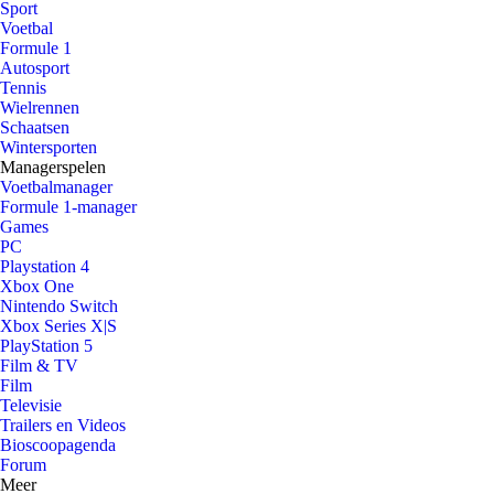
Sport
Voetbal
Formule 1
Autosport
Tennis
Wielrennen
Schaatsen
Wintersporten
Managerspelen
Voetbalmanager
Formule 1-manager
Games
PC
Playstation 4
Xbox One
Nintendo Switch
Xbox Series X|S
PlayStation 5
Film & TV
Film
Televisie
Trailers en Videos
Bioscoopagenda
Forum
Meer