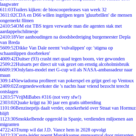
laagwater
6
11:03
Trailers kijken: de bioscoopreleases van week 32
36
11:02
CDA en D66 willen ingrijpen tegen 'gluurbrillen' die mensen
ongemerkt filmen
24
10:54
OM eist TBS tegen verwarde man die agenten stak met
aardappelschilmesje
24
10:18
Vier aanhoudingen na doodsbedreiging burgemeester Depla
van Breda
56
09:52
Dikke Van Dale neemt 'vulvalippen' op: 'stigma op
schaamlippen doorbreken'
40
09:42
Duitser (93) crasht met quad tegen boom, vier gewonden
25
09:22
Huisarts per direct uit vak gezet om ernstig alcoholmisbruik
66
09:19
Onlyfans-model met G-cup wil als NASA-ambassadeur naar
maan
3
09:14
Niewiadoma profiteert van pokerspel en grijpt geel op Ventoux
24
09:02
Zorgmedewerkster die 's nachts haar vriend bezocht terecht
ontslagen
12
03:57
VrijMiBabes #316 (not very sfw!)
23
03:02
Quake krijgt na 30 jaar een gratis uitbreiding
11
01:06
Benzineprijs daalt verder, onzekerheid over Straat van Hormuz
blijft
11
23:30
Smokkelbende opgerold in Spanje, verdienden miljoenen aan
migranten
47
22:43
Trump wil dat J.D. Vance hem in 2028 opvolgt
34
22:32
Ceuta-leider noemt Marokkaanse grensaanval door migranten