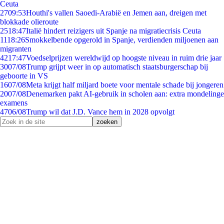
Ceuta
27
09:53
Houthi's vallen Saoedi-Arabië en Jemen aan, dreigen met
blokkade olieroute
25
18:47
Italië hindert reizigers uit Spanje na migratiecrisis Ceuta
11
18:26
Smokkelbende opgerold in Spanje, verdienden miljoenen aan
migranten
42
17:47
Voedselprijzen wereldwijd op hoogste niveau in ruim drie jaar
30
07/08
Trump grijpt weer in op automatisch staatsburgerschap bij
geboorte in VS
16
07/08
Meta krijgt half miljard boete voor mentale schade bij jongeren
20
07/08
Denemarken pakt AI-gebruik in scholen aan: extra mondelinge
examens
47
06/08
Trump wil dat J.D. Vance hem in 2028 opvolgt