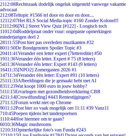
21
12:08
Rechtszaak dodelijk ongeluk uitgesteld vanwege vakantie
advocaat
2
12:08
Teltopic #1566 tel door en door en door....
121
12:07
Het RLS Social Media-topic #160 Zonder Kolonel!!
211
12:06
[NL] Street View Quiz [#122] - Loogisch toch
110
12:04
Roddelpraat onder vuur: ongepaste opmerkingen
minderjarigen deel 2
281
11:55
Post hier pas overleden muzikanten #32
80
11:50
De Bondgenoten Spoiler Topic #3
204
11:41
Verander een letter expert (7lettereditie) #50
19
11:36
Verander één letter. Expert # 75 (8 letters)
54
11:36
Verander één letter: Expert #143 (9 letters)
164
11:35
[NPO2] Zomergasten 2026 #1
147
11:34
Verander één letter: Expert #91 (10 letters)
251
11:33
Afbeeldingen die je gemaakt hebt met AI
83
11:23
Wat koopt 1000 euro in jouw hobby?
51
11:15
Ervaringen met gezondheidsverklaring CBR
42
11:14
[Crowdfunding] #443 Rentestijgingen?
27
11:12
Forum werkt niet op Chrome
90
11:12
Post hier zo vaak mogelijk om 11:11 #39 Vanz11
7
10:45
Poepen tijdens het tandenpoetsen
11
10:44
Hoe hiermee om te gaan?
60
10:36
Magic mushrooms
12
10:31
Opmerkelijke foto's van Funda #243
223
10:15
[Live Eredivisie #1784] Dying seconds van het seizoen!