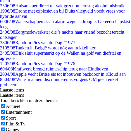
maan
25
06/08
Huisarts per direct uit vak gezet om ernstig alcoholmisbruik
19
06/08
Drone met explosieven bij Duits vliegveld voedt vrees voor
hybride aanval
60
06/08
Waterschappen slaan alarm wegens droogte: Gereedschapskist
leeg
24
06/08
Zorgmedewerkster die 's nachts haar vriend bezocht terecht
ontslagen
38
06/08
Random Pics van de Dag #1977
21
05/08
Tanken in België wordt nóg aantrekkelijker
34
05/08
Dirk sluit supermarkt op de Wallen na golf van diefstal en
agressie
12
05/08
Random Pics van de Dag #1976
6
04/08
Kraftwerk brengt ruimteschip terug naar Eindhoven
20
04/08
Apple vecht Britse eis tot inbouwen backdoor in iCloud aan
85
04/08
'Witte' mannen discrimineren is volgens OM geen enkel
probleem
Laatste items
Laatste items
Toon berichten uit deze thema's
Actueel
Entertainment
Sport
Film & Tv
Games