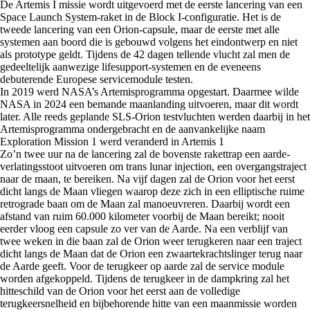
De Artemis I missie wordt uitgevoerd met de eerste lancering van een
Space Launch System-raket in de Block I-configuratie. Het is de
tweede lancering van een Orion-capsule, maar de eerste met alle
systemen aan boord die is gebouwd volgens het eindontwerp en niet
als prototype geldt. Tijdens de 42 dagen tellende vlucht zal men de
gedeeltelijk aanwezige lifesupport-systemen en de eveneens
debuterende Europese servicemodule testen.
In 2019 werd NASA’s Artemisprogramma opgestart. Daarmee wilde
NASA in 2024 een bemande maanlanding uitvoeren, maar dit wordt
later. Alle reeds geplande SLS-Orion testvluchten werden daarbij in het
Artemisprogramma ondergebracht en de aanvankelijke naam
Exploration Mission 1 werd veranderd in Artemis 1
Zo’n twee uur na de lancering zal de bovenste rakettrap een aarde-
verlatingsstoot uitvoeren om trans lunar injection, een overgangstraject
naar de maan, te bereiken. Na vijf dagen zal de Orion voor het eerst
dicht langs de Maan vliegen waarop deze zich in een elliptische ruime
retrograde baan om de Maan zal manoeuvreren. Daarbij wordt een
afstand van ruim 60.000 kilometer voorbij de Maan bereikt; nooit
eerder vloog een capsule zo ver van de Aarde. Na een verblijf van
twee weken in die baan zal de Orion weer terugkeren naar een traject
dicht langs de Maan dat de Orion een zwaartekrachtslinger terug naar
de Aarde geeft. Voor de terugkeer op aarde zal de service module
worden afgekoppeld. Tijdens de terugkeer in de dampkring zal het
hitteschild van de Orion voor het eerst aan de volledige
terugkeersnelheid en bijbehorende hitte van een maanmissie worden