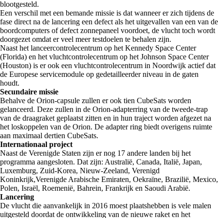
blootgesteld.
Een verschil met een bemande missie is dat wanneer er zich tijdens de
fase direct na de lancering een defect als het uitgevallen van een van de
boordcomputers of defect zonnepaneel voordoet, de vlucht toch wordt
doorgezet omdat er veel meer testdoelen te behalen zijn.
Naast het lanceercontrolecentrum op het Kennedy Space Center
(Florida) en het vluchtcontrolecentrum op het Johnson Space Center
(Houston) is er ook een vluchtcontrolecentrum in Noordwijk actief dat
de Europese servicemodule op gedetailleerder niveau in de gaten
houdt.
Secundaire missie
Behalve de Orion-capsule zullen er ook tien CubeSats worden
gelanceerd. Deze zullen in de Orion-adapterring van de tweede-trap
van de draagraket geplaatst zitten en in hun traject worden afgezet na
het loskoppelen van de Orion. De adapter ring biedt overigens ruimte
aan maximaal dertien CubeSats.
Internationaal project
Naast de Verenigde Staten zijn er nog 17 andere landen bij het
programma aangesloten. Dat zijn: Australië, Canada, Italië, Japan,
Luxemburg, Zuid-Korea, Nieuw-Zeeland, Verenigd
Koninkrijk,Verenigde Arabische Emiraten, Oekraïne, Brazilië, Mexico,
Polen, Israël, Roemenië, Bahrein, Frankrijk en Saoudi Arabië.
Lancering
De vlucht die aanvankelijk in 2016 moest plaatshebben is vele malen
uitgesteld doordat de ontwikkeling van de nieuwe raket en het