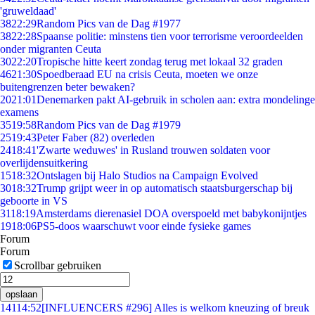
'gruweldaad'
38
22:29
Random Pics van de Dag #1977
38
22:28
Spaanse politie: minstens tien voor terrorisme veroordeelden
onder migranten Ceuta
30
22:20
Tropische hitte keert zondag terug met lokaal 32 graden
46
21:30
Spoedberaad EU na crisis Ceuta, moeten we onze
buitengrenzen beter bewaken?
20
21:01
Denemarken pakt AI-gebruik in scholen aan: extra mondelinge
examens
35
19:58
Random Pics van de Dag #1979
25
19:43
Peter Faber (82) overleden
24
18:41
'Zwarte weduwes' in Rusland trouwen soldaten voor
overlijdensuitkering
15
18:32
Ontslagen bij Halo Studios na Campaign Evolved
30
18:32
Trump grijpt weer in op automatisch staatsburgerschap bij
geboorte in VS
31
18:19
Amsterdams dierenasiel DOA overspoeld met babykonijntjes
19
18:06
PS5-doos waarschuwt voor einde fysieke games
Forum
Forum
Scrollbar gebruiken
opslaan
141
14:52
[INFLUENCERS #296] Alles is welkom kneuzing of breuk