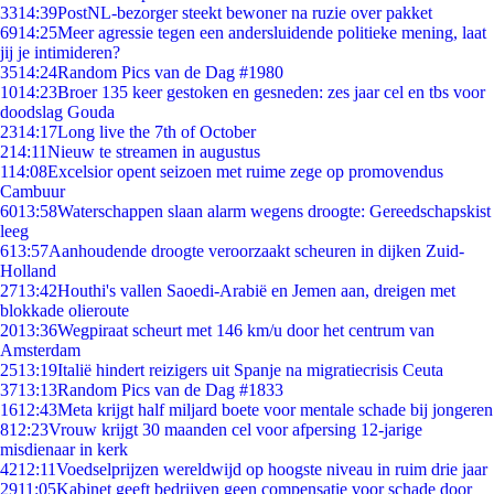
33
14:39
PostNL-bezorger steekt bewoner na ruzie over pakket
69
14:25
Meer agressie tegen een andersluidende politieke mening, laat
jij je intimideren?
35
14:24
Random Pics van de Dag #1980
10
14:23
Broer 135 keer gestoken en gesneden: zes jaar cel en tbs voor
doodslag Gouda
23
14:17
Long live the 7th of October
2
14:11
Nieuw te streamen in augustus
1
14:08
Excelsior opent seizoen met ruime zege op promovendus
Cambuur
60
13:58
Waterschappen slaan alarm wegens droogte: Gereedschapskist
leeg
6
13:57
Aanhoudende droogte veroorzaakt scheuren in dijken Zuid-
Holland
27
13:42
Houthi's vallen Saoedi-Arabië en Jemen aan, dreigen met
blokkade olieroute
20
13:36
Wegpiraat scheurt met 146 km/u door het centrum van
Amsterdam
25
13:19
Italië hindert reizigers uit Spanje na migratiecrisis Ceuta
37
13:13
Random Pics van de Dag #1833
16
12:43
Meta krijgt half miljard boete voor mentale schade bij jongeren
8
12:23
Vrouw krijgt 30 maanden cel voor afpersing 12-jarige
misdienaar in kerk
42
12:11
Voedselprijzen wereldwijd op hoogste niveau in ruim drie jaar
29
11:05
Kabinet geeft bedrijven geen compensatie voor schade door