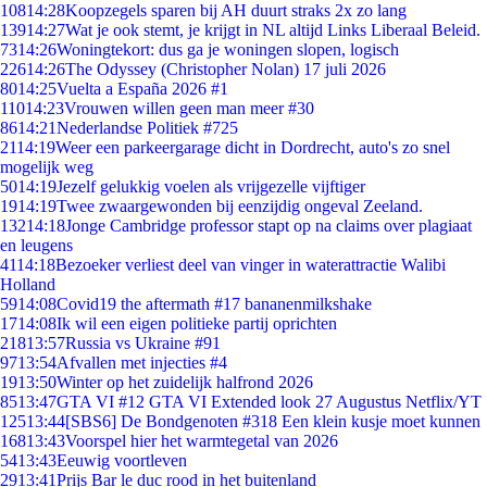
108
14:28
Koopzegels sparen bij AH duurt straks 2x zo lang
139
14:27
Wat je ook stemt, je krijgt in NL altijd Links Liberaal Beleid.
73
14:26
Woningtekort: dus ga je woningen slopen, logisch
226
14:26
The Odyssey (Christopher Nolan) 17 juli 2026
80
14:25
Vuelta a España 2026 #1
110
14:23
Vrouwen willen geen man meer #30
86
14:21
Nederlandse Politiek #725
21
14:19
Weer een parkeergarage dicht in Dordrecht, auto's zo snel
mogelijk weg
50
14:19
Jezelf gelukkig voelen als vrijgezelle vijftiger
19
14:19
Twee zwaargewonden bij eenzijdig ongeval Zeeland.
132
14:18
Jonge Cambridge professor stapt op na claims over plagiaat
en leugens
41
14:18
Bezoeker verliest deel van vinger in waterattractie Walibi
Holland
59
14:08
Covid19 the aftermath #17 bananenmilkshake
17
14:08
Ik wil een eigen politieke partij oprichten
218
13:57
Russia vs Ukraine #91
97
13:54
Afvallen met injecties #4
19
13:50
Winter op het zuidelijk halfrond 2026
85
13:47
GTA VI #12 GTA VI Extended look 27 Augustus Netflix/YT
125
13:44
[SBS6] De Bondgenoten #318 Een klein kusje moet kunnen
168
13:43
Voorspel hier het warmtegetal van 2026
54
13:43
Eeuwig voortleven
29
13:41
Prijs Bar le duc rood in het buitenland