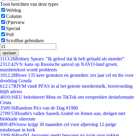
Toon berichten van deze types
Weblog
Column
(P)review
Special
Poll
Scrollbar gebruiken
opslaan
11
13:26
Britney Spears: "Ik geloof dat ik heb gefaald als moeder"
23
12:42
VS: kans op Russische aanval op NAVO-land groeit,
munitietekort wordt probleem
10
12:28
Broer 135 keer gestoken en gesneden: zes jaar cel en tbs voor
doodslag Gouda
6
12:17
RIVM vindt PFAS in al het geteste moedermelk, borstvoeding
blijft advies
40
10:16
EU bekritiseert Meta en TikTok om verspreiden desinformatie
Ceuta
35
09:56
Random Pics van de Dag #1980
27
09:53
Houthi's vallen Saoedi-Arabië en Jemen aan, dreigen met
blokkade olieroute
8
09:49
Vrouw krijgt 30 maanden cel voor afpersing 12-jarige
misdienaar in kerk
33
09:46
PostNL-bezorger steekt bewoner na ruzie over pakket