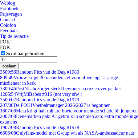
Weblog
Fotoboek
Prijsvragen
Contact
Colofon
Feedback
Tip de redactie
FOK!
FOK!
Scrollbar gebruiken
opslaan
35
09:56
Random Pics van de Dag #1980
8
09:49
Vrouw krijgt 30 maanden cel voor afpersing 12-jarige
misdienaar in kerk
33
09:46
PostNL-bezorger steekt bewoner na ruzie over pakket
12
06:54
VrijMiBabes #316 (not very sfw!)
35
00:07
Random Pics van de Dag #1979
2
07/08
De FOK!Voetbalmanager 2026/2027 is begonnen
16
07/08
Meta krijgt half miljard boete voor mentale schade bij jongeren
20
07/08
Denemarken pakt AI-gebruik in scholen aan: extra mondelinge
examens
19
07/08
Random Pics van de Dag #1978
66
06/08
Onlyfans-model met G-cup wil als NASA-ambassadeur naar