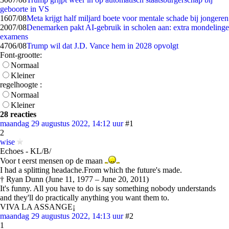
geboorte in VS
16
07/08
Meta krijgt half miljard boete voor mentale schade bij jongeren
20
07/08
Denemarken pakt AI-gebruik in scholen aan: extra mondelinge
examens
47
06/08
Trump wil dat J.D. Vance hem in 2028 opvolgt
Font-grootte:
Normaal
Kleiner
regelhoogte :
Normaal
Kleiner
28 reacties
maandag 29 augustus 2022, 14:12 uur
#1
2
wise
Echoes - KL/B/
Voor t eerst mensen op de maan
I had a splitting headache.From which the future's made.
† Ryan Dunn (June 11, 1977 – June 20, 2011)
It's funny. All you have to do is say something nobody understands
and they'll do practically anything you want them to.
VIVA LA ASSANGE¡
maandag 29 augustus 2022, 14:13 uur
#2
1