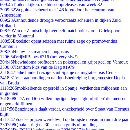
6
09:45
Trailers kijken: de bioscoopreleases van week 32
20
09:32
Wegpiraat scheurt met 146 km/u door het centrum van
Amsterdam
6
09:28
Aanhoudende droogte veroorzaakt scheuren in dijken Zuid-
Holland
0
08:59
Van de Zandschulp overleeft matchpoints, ook Griekspoor
verder in Montreal
1
08:56
Excelsior opent seizoen met ruime zege op promovendus
Cambuur
2
08:35
Nieuw te streamen in augustus
12
06:54
VrijMiBabes #316 (not very sfw!)
3
04:46
Niewiadoma profiteert van pokerspel en grijpt geel op Ventoux
35
00:07
Random Pics van de Dag #1979
25
18:47
Italië hindert reizigers uit Spanje na migratiecrisis Ceuta
24
18:31
Vier aanhoudingen na doodsbedreiging burgemeester Depla
van Breda
11
18:26
Smokkelbende opgerold in Spanje, verdienden miljoenen aan
migranten
36
18:08
CDA en D66 willen ingrijpen tegen 'gluurbrillen' die mensen
ongemerkt filmen
11
17:56
Benzineprijs daalt verder, onzekerheid over Straat van Hormuz
blijft
42
17:47
Voedselprijzen wereldwijd op hoogste niveau in ruim drie jaar
23
07/08
Quake krijgt na 30 jaar een gratis uitbreiding
2
07/08
De FOK!Voetbalmanager 2026/2027 is begonnen