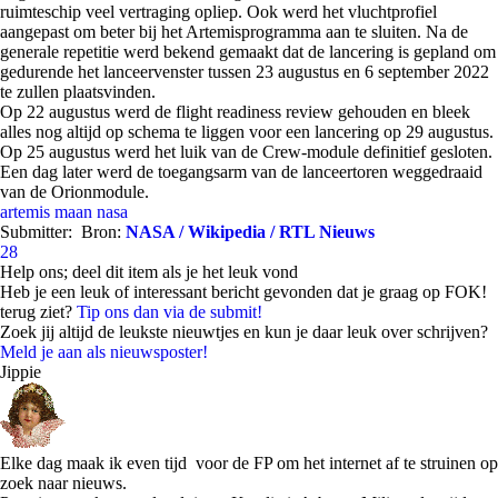
ruimteschip veel vertraging opliep. Ook werd het vluchtprofiel
aangepast om beter bij het Artemisprogramma aan te sluiten. Na de
generale repetitie werd bekend gemaakt dat de lancering is gepland om
gedurende het lanceervenster tussen 23 augustus en 6 september 2022
te zullen plaatsvinden.
Op 22 augustus werd de flight readiness review gehouden en bleek
alles nog altijd op schema te liggen voor een lancering op 29 augustus.
Op 25 augustus werd het luik van de Crew-module definitief gesloten.
Een dag later werd de toegangsarm van de lanceertoren weggedraaid
van de Orionmodule.
artemis
maan
nasa
Submitter:
Bron:
NASA / Wikipedia / RTL Nieuws
28
Help ons; deel dit item als je het leuk vond
Heb je een leuk of interessant bericht gevonden dat je graag op FOK!
terug ziet?
Tip ons dan via de submit!
Zoek jij altijd de leukste nieuwtjes en kun je daar leuk over schrijven?
Meld je aan als nieuwsposter!
Jippie
Elke dag maak ik even tijd voor de FP om het internet af te struinen op
zoek naar nieuws.