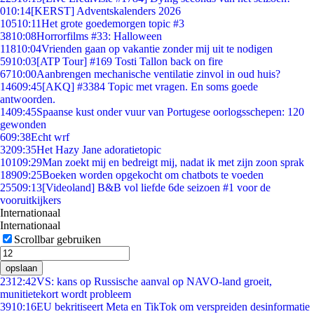
0
10:14
[KERST] Adventskalenders 2026
105
10:11
Het grote goedemorgen topic #3
38
10:08
Horrorfilms #33: Halloween
118
10:04
Vrienden gaan op vakantie zonder mij uit te nodigen
59
10:03
[ATP Tour] #169 Tosti Tallon back on fire
67
10:00
Aanbrengen mechanische ventilatie zinvol in oud huis?
146
09:45
[AKQ] #3384 Topic met vragen. En soms goede
antwoorden.
14
09:45
Spaanse kust onder vuur van Portugese oorlogsschepen: 120
gewonden
6
09:38
Echt wrf
32
09:35
Het Hazy Jane adoratietopic
101
09:29
Man zoekt mij en bedreigt mij, nadat ik met zijn zoon sprak
189
09:25
Boeken worden opgekocht om chatbots te voeden
255
09:13
[Videoland] B&B vol liefde 6de seizoen #1 voor de
vooruitkijkers
Internationaal
Internationaal
Scrollbar gebruiken
opslaan
23
12:42
VS: kans op Russische aanval op NAVO-land groeit,
munitietekort wordt probleem
39
10:16
EU bekritiseert Meta en TikTok om verspreiden desinformatie