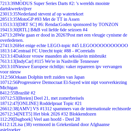
72
13:39
MODUS Super Series Darts #2: 's werelds mooiste
dartskweekvijver
230
13:35
Nederland stevent af op watertekort
285
13:35
MotoGP #93 Met de TT in Assen
135
13:33
[DRT SC] #6: RendacGoden sponsored by TONZON
194
13:30
[RTL] B&B vol liefde 6de seizoen #4
247
13:28
Wie gaan er dood in 2026?Post met een vleugje cynisme de
overledenen.
274
13:26
Het enige echte LEGO-topic #45 LEGOOOOOOOOOOO
18
13:14
Centraal FC Utrecht topic #88 - #CorreiaIn
32
13:14
Dakloze vrouw maanden als seksslavin misbruikt
76
13:13
[IndyCar] #115 We're in Nashville Tennessee
20
13:10
Nieuwe Europese richtlijn: vaker repareren ipv vervangen
voor nieuw
3
12:56
Orkaan Dolphin treft zuiden van Japan
107
12:56
Progressieve Democraat El-Sayed wint nipt voorverkiezing
Michigan
84
12:55
Brazilië #2
107
12:53
[Breien] Deel 21, met zomerbreisels
187
12:47
[ONLINE] Roddelpraat Topic #21
266
12:38
[AMV] VS #1312 spammers van de internationale rechtsorde
267
12:34
[NET5] Het blok 2026 #32 Blokkendozen
1
12:29
[Dagboek] Veel aan hoofd - Deel 28
61
12:12
Lisa (38) vermoord in Griekenland door Afghaanse
asielzoeker