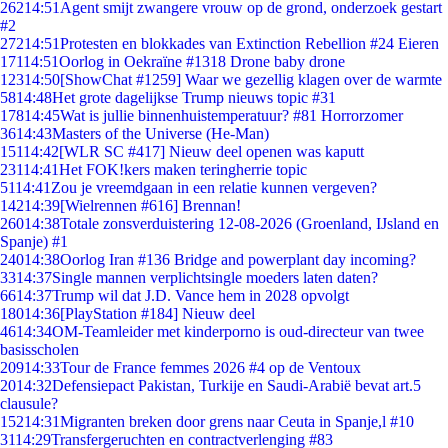
262
14:51
Agent smijt zwangere vrouw op de grond, onderzoek gestart
#2
272
14:51
Protesten en blokkades van Extinction Rebellion #24 Eieren
171
14:51
Oorlog in Oekraïne #1318 Drone baby drone
123
14:50
[ShowChat #1259] Waar we gezellig klagen over de warmte
58
14:48
Het grote dagelijkse Trump nieuws topic #31
178
14:45
Wat is jullie binnenhuistemperatuur? #81 Horrorzomer
36
14:43
Masters of the Universe (He-Man)
151
14:42
[WLR SC #417] Nieuw deel openen was kaputt
231
14:41
Het FOK!kers maken teringherrie topic
51
14:41
Zou je vreemdgaan in een relatie kunnen vergeven?
142
14:39
[Wielrennen #616] Brennan!
260
14:38
Totale zonsverduistering 12-08-2026 (Groenland, IJsland en
Spanje) #1
240
14:38
Oorlog Iran #136 Bridge and powerplant day incoming?
33
14:37
Single mannen verplichtsingle moeders laten daten?
66
14:37
Trump wil dat J.D. Vance hem in 2028 opvolgt
180
14:36
[PlayStation #184] Nieuw deel
46
14:34
OM-Teamleider met kinderporno is oud-directeur van twee
basisscholen
209
14:33
Tour de France femmes 2026 #4 op de Ventoux
20
14:32
Defensiepact Pakistan, Turkije en Saudi-Arabië bevat art.5
clausule?
152
14:31
Migranten breken door grens naar Ceuta in Spanje,l #10
31
14:29
Transfergeruchten en contractverlenging #83