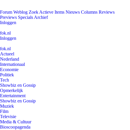
Forum
Weblog
Zoek
Actieve Items
Nieuws
Columns
Reviews
Previews
Specials
Archief
Inloggen
fok.nl
Inloggen
fok.nl
Actueel
Nederland
Internationaal
Economie
Politiek
Tech
Showbiz en Gossip
Opmerkelijk
Entertainment
Showbiz en Gossip
Muziek
Film
Televisie
Media & Cultuur
Bioscoopagenda