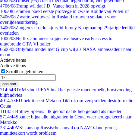
40
06/08
Duitser (93) crasht met quad tegen boom, vier gewonden
47
06/08
Trump wil dat J.D. Vance hem in 2028 opvolgt
1
06/08
Lemmen boekt eerste profzege in zware Ronde van Polen-rit
24
06/08
'Zwarte weduwes' in Rusland trouwen soldaten voor
overlijdensuitkering
14
06/08
Zangeres en Idols-jurylid Jerney Kaagman op 79-jarige leeftijd
overleden
10
06/08
Netflix-abonnees krijgen exclusieve early access tot
uitgebreide GTA VI trailer
66
06/08
Onlyfans-model met G-cup wil als NASA-ambassadeur naar
maan
Actieve items
Actieve items
Scrollbar gebruiken
opslaan
7
14:54
RIVM vindt PFAS in al het geteste moedermelk, borstvoeding
blijft advies
40
14:53
EU bekritiseert Meta en TikTok om verspreiden desinformatie
Ceuta
11
14:51
Britney Spears: "Ik geloof dat ik heb gefaald als moeder"
57
14:44
Spanje: bijna alle migranten in Ceuta weer teruggekeerd naar
Marokko
23
14:40
VS: kans op Russische aanval op NAVO-land groeit,
munitietekort wordt probleem