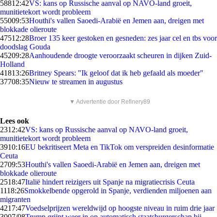
588
12:42
VS: kans op Russische aanval op NAVO-land groeit,
munitietekort wordt probleem
550
09:53
Houthi's vallen Saoedi-Arabië en Jemen aan, dreigen met
blokkade olieroute
475
12:28
Broer 135 keer gestoken en gesneden: zes jaar cel en tbs voor
doodslag Gouda
452
09:28
Aanhoudende droogte veroorzaakt scheuren in dijken Zuid-
Holland
418
13:26
Britney Spears: "Ik geloof dat ik heb gefaald als moeder"
377
08:35
Nieuw te streamen in augustus
▼ Advertentie door Refinery89
Lees ook
23
12:42
VS: kans op Russische aanval op NAVO-land groeit,
munitietekort wordt probleem
39
10:16
EU bekritiseert Meta en TikTok om verspreiden desinformatie
Ceuta
27
09:53
Houthi's vallen Saoedi-Arabië en Jemen aan, dreigen met
blokkade olieroute
25
18:47
Italië hindert reizigers uit Spanje na migratiecrisis Ceuta
11
18:26
Smokkelbende opgerold in Spanje, verdienden miljoenen aan
migranten
42
17:47
Voedselprijzen wereldwijd op hoogste niveau in ruim drie jaar
30
07/08
Trump grijpt weer in op automatisch staatsburgerschap bij