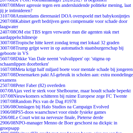
69
07/08
Meer agressie tegen een andersluidende politieke mening, laat
jij je intimideren?
31
07/08
Amsterdams dierenasiel DOA overspoeld met babykonijntjes
29
07/08
Kabinet geeft bedrijven geen compensatie voor schade door
laagwater
24
07/08
OM eist TBS tegen verwarde man die agenten stak met
aardappelschilmesje
30
07/08
Tropische hitte keert zondag terug met lokaal 32 graden
30
07/08
Trump grijpt weer in op automatisch staatsburgerschap bij
geboorte in VS
56
07/08
Dikke Van Dale neemt 'vulvalippen' op: 'stigma op
schaamlippen doorbreken'
16
07/08
Meta krijgt half miljard boete voor mentale schade bij jongeren
20
07/08
Denemarken pakt AI-gebruik in scholen aan: extra mondelinge
examens
25
07/08
Peter Faber (82) overleden
0
07/08
Ajax veel te sterk voor Shelbourne, maar houdt schade beperkt
1
07/08
Nieuwkomers schitteren bij ruime Europese zege FC Twente
19
07/08
Random Pics van de Dag #1978
15
06/08
Ontslagen bij Halo Studios na Campaign Evolved
19
06/08
PS5-doos waarschuwt voor einde fysieke games
2
06/08
Le Court wint na nerveuze finale, Pieterse derde
29
06/08
NPO-manager Menno de Boer geschorst na dickpic in
groepsapp