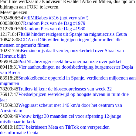
Part-time werkzaam als adviseur Kwaliteit Arbo en Milieu, dus tijd om
bijdragen aan FOK! te leveren.
Meest gelezen
70248
06:54
VrijMiBabes #316 (not very sfw!)
60038
00:07
Random Pics van de Dag #1979
21239
09:56
Random Pics van de Dag #1980
1217
18:47
Italië hindert reizigers uit Spanje na migratiecrisis Ceuta
1084
18:08
CDA en D66 willen ingrijpen tegen 'gluurbrillen' die
mensen ongemerkt filmen
1023
17:56
Benzineprijs daalt verder, onzekerheid over Straat van
Hormuz blijft
969
09:46
PostNL-bezorger steekt bewoner na ruzie over pakket
894
18:31
Vier aanhoudingen na doodsbedreiging burgemeester Depla
van Breda
839
18:26
Smokkelbende opgerold in Spanje, verdienden miljoenen aan
migranten
782
09:45
Trailers kijken: de bioscoopreleases van week 32
769
17:47
Voedselprijzen wereldwijd op hoogste niveau in ruim drie
jaar
715
09:32
Wegpiraat scheurt met 146 km/u door het centrum van
Amsterdam
642
09:49
Vrouw krijgt 30 maanden cel voor afpersing 12-jarige
misdienaar in kerk
638
10:16
EU bekritiseert Meta en TikTok om verspreiden
desinformatie Ceuta