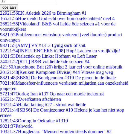
opslaan
229
21:56
EK Atletiek 2026 te Birmingham #1
165
21:56
Hoe denkt God echt over homo-seksualiteit? deel 4
268
21:55
[Videoland] B&B vol liefde 6de seizoen #1 voor de
vooruitkijkers
98
21:55
Probleem met webshop: verkeerd (veel duurder) product
ontvangen
98
21:55
[AMV] VS #1313 Lying sack of shit.
122
21:54
[INFLUENCERS #298] Hup! Lachen en vrolijk zijn!
10
21:53
Dialectiek op Links: Hofman vs Left Laser
240
21:52
[RTL] B&B vol liefde 6de seizoen #4
4
21:50
Autochtone Brit (20) krijgt 2 jaar cel voor online misbruik
201
21:48
[Keuken Kampioen Divisie] #44 Vitesse mag weg
88
21:48
[SBS6] De Bondgenoten #319 De gieren in de finale
70
21:48
Manosfeer-influencers verdienen miljarden aan onzekerheid
jongeren
57
21:47
Oorlog Iran #137 Op naar een mooie toekomst
166
21:47
Zwerfkatten afschieten
167
21:45
Haiku ketting #27 - strooi wat liefde
197
21:44
[SBS6] De Oranjezomer #10 Helene je kan het niet stop
ermee
128
21:43
Oorlog in Oekraïne #1319
90
21:37
Palworld
103
21:37
Hoogleraar: "Mensen worden steeds dommer" #2