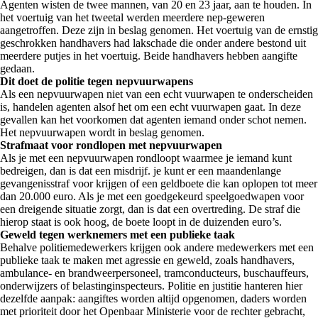
Agenten wisten de twee mannen, van 20 en 23 jaar, aan te houden. In
het voertuig van het tweetal werden meerdere nep-geweren
aangetroffen. Deze zijn in beslag genomen. Het voertuig van de ernstig
geschrokken handhavers had lakschade die onder andere bestond uit
meerdere putjes in het voertuig. Beide handhavers hebben aangifte
gedaan.
Dit doet de politie tegen nepvuurwapens
Als een nepvuurwapen niet van een echt vuurwapen te onderscheiden
is, handelen agenten alsof het om een echt vuurwapen gaat. In deze
gevallen kan het voorkomen dat agenten iemand onder schot nemen.
Het nepvuurwapen wordt in beslag genomen.
Strafmaat voor rondlopen met nepvuurwapen
Als je met een nepvuurwapen rondloopt waarmee je iemand kunt
bedreigen, dan is dat een misdrijf. je kunt er een maandenlange
gevangenisstraf voor krijgen of een geldboete die kan oplopen tot meer
dan 20.000 euro. Als je met een goedgekeurd speelgoedwapen voor
een dreigende situatie zorgt, dan is dat een overtreding. De straf die
hierop staat is ook hoog, de boete loopt in de duizenden euro’s.
Geweld tegen werknemers met een publieke taak
Behalve politiemedewerkers krijgen ook andere medewerkers met een
publieke taak te maken met agressie en geweld, zoals handhavers,
ambulance- en brandweerpersoneel, tramconducteurs, buschauffeurs,
onderwijzers of belastinginspecteurs. Politie en justitie hanteren hier
dezelfde aanpak: aangiftes worden altijd opgenomen, daders worden
met prioriteit door het Openbaar Ministerie voor de rechter gebracht,