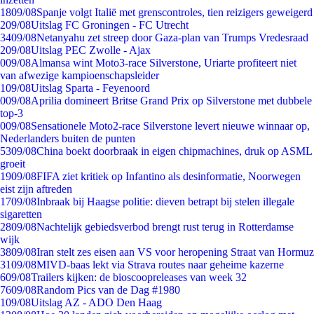
18
09/08
Spanje volgt Italië met grenscontroles, tien reizigers geweigerd
2
09/08
Uitslag FC Groningen - FC Utrecht
34
09/08
Netanyahu zet streep door Gaza-plan van Trumps Vredesraad
2
09/08
Uitslag PEC Zwolle - Ajax
0
09/08
Almansa wint Moto3-race Silverstone, Uriarte profiteert niet
van afwezige kampioenschapsleider
1
09/08
Uitslag Sparta - Feyenoord
0
09/08
Aprilia domineert Britse Grand Prix op Silverstone met dubbele
top-3
0
09/08
Sensationele Moto2-race Silverstone levert nieuwe winnaar op,
Nederlanders buiten de punten
53
09/08
China boekt doorbraak in eigen chipmachines, druk op ASML
groeit
19
09/08
FIFA ziet kritiek op Infantino als desinformatie, Noorwegen
eist zijn aftreden
17
09/08
Inbraak bij Haagse politie: dieven betrapt bij stelen illegale
sigaretten
28
09/08
Nachtelijk gebiedsverbod brengt rust terug in Rotterdamse
wijk
38
09/08
Iran stelt zes eisen aan VS voor heropening Straat van Hormuz
31
09/08
MIVD-baas lekt via Strava routes naar geheime kazerne
6
09/08
Trailers kijken: de bioscoopreleases van week 32
76
09/08
Random Pics van de Dag #1980
1
09/08
Uitslag AZ - ADO Den Haag