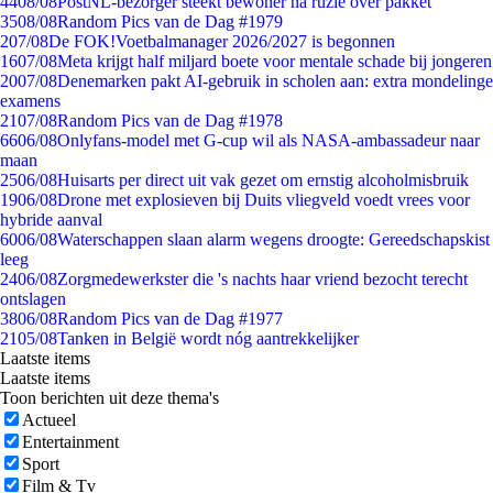
44
08/08
PostNL-bezorger steekt bewoner na ruzie over pakket
35
08/08
Random Pics van de Dag #1979
2
07/08
De FOK!Voetbalmanager 2026/2027 is begonnen
16
07/08
Meta krijgt half miljard boete voor mentale schade bij jongeren
20
07/08
Denemarken pakt AI-gebruik in scholen aan: extra mondelinge
examens
21
07/08
Random Pics van de Dag #1978
66
06/08
Onlyfans-model met G-cup wil als NASA-ambassadeur naar
maan
25
06/08
Huisarts per direct uit vak gezet om ernstig alcoholmisbruik
19
06/08
Drone met explosieven bij Duits vliegveld voedt vrees voor
hybride aanval
60
06/08
Waterschappen slaan alarm wegens droogte: Gereedschapskist
leeg
24
06/08
Zorgmedewerkster die 's nachts haar vriend bezocht terecht
ontslagen
38
06/08
Random Pics van de Dag #1977
21
05/08
Tanken in België wordt nóg aantrekkelijker
Laatste items
Laatste items
Toon berichten uit deze thema's
Actueel
Entertainment
Sport
Film & Tv