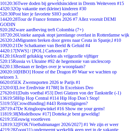
101
20:36
Twee doden bij geweldsincident in Drents Weiteveen #15
43
20:32
Op vakantie met (kleine) kinderen #30
5
20:30
Post hier je favoriete SHO podcast!
144
20:28
Tour de France femmes 2026 #7 Allez vooruit DEMI
GODIN
9
20:28
Zware aardbeving treft Colombia (7+)
187
20:26
Unieke aanpak stopt jarenlange overlast in Rotterdamse wijk
263
20:24
Migranten breken door grens naar Ceuta in Spanje,l #10
109
20:21
De Schatkamer van Beeld & Geluid #4
44
20:17
[NWS] / [POL] Cartoons #7
61
20:16
Jezelf gelukkig voelen als vrijgezelle vijftiger
5
20:15
Russia vs Ukraine #92 de hegemonie van unclescorp
62
20:13
Bestaan er liedjes over je woonplaats?
200
20:10
[HBO] House of the Dragon #9 Waar we wachten op
seizoen 3.
66
20:05
EK Zwemsporten 2026 te Parijs #1
23
20:03
[Live Eredivisie #1788] In Excelsiors Deo
276
20:01
[Duits voetbal #53] Drei Glatzen von der Tankstelle (-1)
136
19:58
Hip Hop Central #114 Hip Hop Don´t Stop!
53
19:55
[Crowdfunding] #443 Rentestijgingen?
287
19:47
De Kringloopwinkel #16 Show me your gems!
118
19:38
[Modelbouw #17] Dotteke,je bent geweldig!
62
19:35
Eeuwig voortleven
128
19:32
[FOK!Voetbalmanager 2026/2027] #1 We zijn er weer
42
19:28
Zoon(11) onderneemt werkelijk geen reet in de vakantie