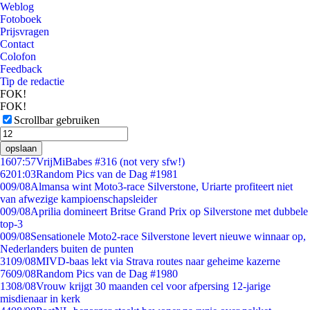
Weblog
Fotoboek
Prijsvragen
Contact
Colofon
Feedback
Tip de redactie
FOK!
FOK!
Scrollbar gebruiken
opslaan
16
07:57
VrijMiBabes #316 (not very sfw!)
62
01:03
Random Pics van de Dag #1981
0
09/08
Almansa wint Moto3-race Silverstone, Uriarte profiteert niet
van afwezige kampioenschapsleider
0
09/08
Aprilia domineert Britse Grand Prix op Silverstone met dubbele
top-3
0
09/08
Sensationele Moto2-race Silverstone levert nieuwe winnaar op,
Nederlanders buiten de punten
31
09/08
MIVD-baas lekt via Strava routes naar geheime kazerne
76
09/08
Random Pics van de Dag #1980
13
08/08
Vrouw krijgt 30 maanden cel voor afpersing 12-jarige
misdienaar in kerk