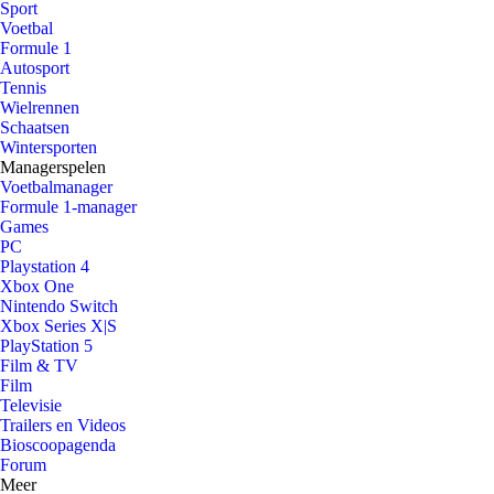
Sport
Voetbal
Formule 1
Autosport
Tennis
Wielrennen
Schaatsen
Wintersporten
Managerspelen
Voetbalmanager
Formule 1-manager
Games
PC
Playstation 4
Xbox One
Nintendo Switch
Xbox Series X|S
PlayStation 5
Film & TV
Film
Televisie
Trailers en Videos
Bioscoopagenda
Forum
Meer