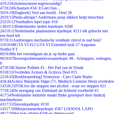
4
19:25
Scholensysteem tegenwoordig?
47
19:24
Schaatsen #34: It Giet Oan…
50
19:19
[Dagboek] Veel aan hoofd - Deel 28
29
19:15
Pinda-allergie? Andermans poep slikken helpt misschien
252
19:12
Voetballers lepel topic #16
138
19:11
Buitenlandse steden lepeltopic #268
241
19:11
Nederlandse plaatsnamen lepeltopic #213 elk gehucht met
een bord telt
97
19:11
Aanbrengen mechanische ventilatie zinvol in oud huis?
110
19:08
GTA VI #12 GTA VI Extended look 27 Augustus
Netflix/YT
60
19:08
Is het vreemdgaan als je op tinder gaat
90
19:07
Boerenproblematiekverzameltopic #8 - Schrappen, vertragen,
b
47
18:58
Chinese Politiek #1 - Het Pad van de Draak
93
18:51
Overleden Acteurs & Actrices Deel #15
22
18:45
[Boekbespreking] Yesteryear - Caro Claire Burke
4
18:44
Actrice Marjolein Sligte (71, Medisch Centrum West) overleden
143
18:31
FOK!ers die stoppen met alcohol - waar we stoppen #21
77
18:14
De neergang van Duitsland als lichtend voorbeeld #3
4
17:54
Nederlandse industrie maakt flinke groeispurt door dankzij
machinebouw
43
17:51
Dierenlepeltopic #150
143
17:50
Meisjesnamenlepeltopic #367 LOOOOL LAPO
49
17:50
Het hele alfabet #108 en 4letterwoord