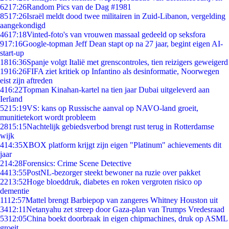
62
17:26
Random Pics van de Dag #1981
85
17:26
Israël meldt dood twee militairen in Zuid-Libanon, vergelding
aangekondigd
46
17:18
Vinted-foto's van vrouwen massaal gedeeld op seksfora
9
17:16
Google-topman Jeff Dean stapt op na 27 jaar, begint eigen AI-
start-up
18
16:36
Spanje volgt Italië met grenscontroles, tien reizigers geweigerd
19
16:26
FIFA ziet kritiek op Infantino als desinformatie, Noorwegen
eist zijn aftreden
4
16:22
Topman Kinahan-kartel na tien jaar Dubai uitgeleverd aan
Ierland
52
15:19
VS: kans op Russische aanval op NAVO-land groeit,
munitietekort wordt probleem
28
15:15
Nachtelijk gebiedsverbod brengt rust terug in Rotterdamse
wijk
4
14:35
XBOX platform krijgt zijn eigen "Platinum" achievements dit
jaar
2
14:28
Forensics: Crime Scene Detective
44
13:55
PostNL-bezorger steekt bewoner na ruzie over pakket
22
13:52
Hoge bloeddruk, diabetes en roken vergroten risico op
dementie
11
12:57
Mattel brengt Barbiepop van zangeres Whitney Houston uit
34
12:11
Netanyahu zet streep door Gaza-plan van Trumps Vredesraad
53
12:05
China boekt doorbraak in eigen chipmachines, druk op ASML
groeit