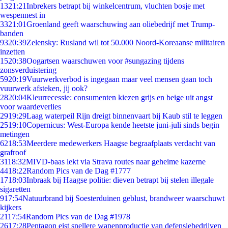
13
21:21
Inbrekers betrapt bij winkelcentrum, vluchten bosje met
wespennest in
33
21:01
Groenland geeft waarschuwing aan oliebedrijf met Trump-
banden
93
20:39
Zelensky: Rusland wil tot 50.000 Noord-Koreaanse militairen
inzetten
15
20:38
Oogartsen waarschuwen voor #sungazing tijdens
zonsverduistering
59
20:19
Vuurwerkverbod is ingegaan maar veel mensen gaan toch
vuurwerk afsteken, jij ook?
28
20:04
Kleurrecessie: consumenten kiezen grijs en beige uit angst
voor waardeverlies
29
19:29
Laag waterpeil Rijn dreigt binnenvaart bij Kaub stil te leggen
25
19:10
Copernicus: West-Europa kende heetste juni-juli sinds begin
metingen
62
18:53
Meerdere medewerkers Haagse begraafplaats verdacht van
grafroof
31
18:32
MIVD-baas lekt via Strava routes naar geheime kazerne
44
18:22
Random Pics van de Dag #1777
17
18:03
Inbraak bij Haagse politie: dieven betrapt bij stelen illegale
sigaretten
9
17:54
Natuurbrand bij Soesterduinen geblust, brandweer waarschuwt
kijkers
21
17:54
Random Pics van de Dag #1978
26
17:28
Pentagon eist snellere wapenproductie van defensiebedrijven