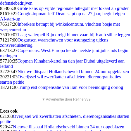
defensiebedrijven
853
06:30
Grote kans op vijfde regionale hittegolf met lokaal 35 graden
816
10:22
Google-topman Jeff Dean stapt op na 27 jaar, begint eigen
AI-start-up
765
17:20
Inbrekers betrapt bij winkelcentrum, vluchten bosje met
wespennest in
750
10:07
Laag waterpeil Rijn dreigt binnenvaart bij Kaub stil te leggen
712
17:00
Oogartsen waarschuwen voor #sungazing tijdens
zonsverduistering
637
13:27
Copernicus: West-Europa kende heetste juni-juli sinds begin
metingen
577
10:35
Topman Kinahan-kartel na tien jaar Dubai uitgeleverd aan
Ierland
327
20:47
Nieuwe flitspaal Hollandscheveld binnen 24 uur opgeblazen
202
21:03
Overijssel wil zwerfkatten afschieten, dierenorganisaties
starten petitie
187
21:30
Trump eist compensatie van Iran voor beëindiging oorlog
▼ Advertentie door Refinery89
Lees ook
6
21:03
Overijssel wil zwerfkatten afschieten, dierenorganisaties starten
petitie
9
20:47
Nieuwe flitspaal Hollandscheveld binnen 24 uur opgeblazen