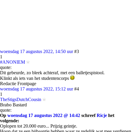
woensdag 17 augustus 2022, 14:50 uur
#3
1
#ANONIEM
quote:
Dit gebeurde, zo bleek achteraf, met een balletjespistool.
Klinkt als iets van het studentencorps
Redactie Frontpage
woensdag 17 augustus 2022, 15:12 uur
#4
1
TheStigsDutchCousin
Brabo Bastard
quote:
Op
woensdag 17 augustus 2022 @ 14:42
schreef
Ricje
het
volgende:
Oplopen tot 20.000 euro... Prijzig geintje.
Hoop dat ze een bijbaantje hebben waar ze redelijk wat mee verdienen