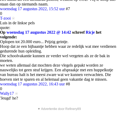
staan dan op niemands naam.
woensdag 17 augustus 2022, 15:52 uur
#7
0
T-zooi
Luis in de linkse pels
quote:
Op
woensdag 17 augustus 2022 @ 14:42
schreef
Ricje
het
volgende:
Oplopen tot 20.000 euro... Prijzig geintje.
Hoop dat ze een bijbaantje hebben waar ze redelijk wat mee verdienen
gedurende hun opleiding.
Die schoolvakantie kunnen ze verder wel vergeten als ze de bak in
moeten.
we weten allemaal dat mochten deze vlegels gepakt worden ze
nauwelijks tot geen straf krijgen. Een afspraakje met een huppelkutje
van bureau halt is het meest zware wat we kunnen verwachten. Die
hoeven niet te sparen en al helemaal geen vakantie dag te missen.
woensdag 17 augustus 2022, 16:43 uur
#8
0
Wally17
'Jeugd' he?
▼ Advertentie door Refinery89