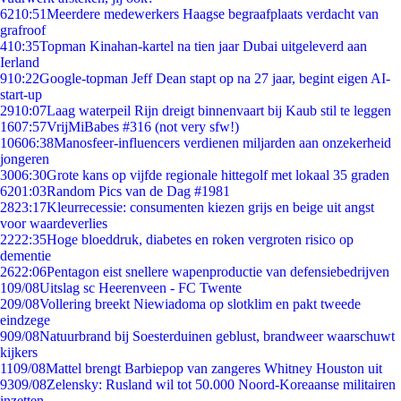
62
10:51
Meerdere medewerkers Haagse begraafplaats verdacht van
grafroof
4
10:35
Topman Kinahan-kartel na tien jaar Dubai uitgeleverd aan
Ierland
9
10:22
Google-topman Jeff Dean stapt op na 27 jaar, begint eigen AI-
start-up
29
10:07
Laag waterpeil Rijn dreigt binnenvaart bij Kaub stil te leggen
16
07:57
VrijMiBabes #316 (not very sfw!)
106
06:38
Manosfeer-influencers verdienen miljarden aan onzekerheid
jongeren
30
06:30
Grote kans op vijfde regionale hittegolf met lokaal 35 graden
62
01:03
Random Pics van de Dag #1981
28
23:17
Kleurrecessie: consumenten kiezen grijs en beige uit angst
voor waardeverlies
22
22:35
Hoge bloeddruk, diabetes en roken vergroten risico op
dementie
26
22:06
Pentagon eist snellere wapenproductie van defensiebedrijven
1
09/08
Uitslag sc Heerenveen - FC Twente
2
09/08
Vollering breekt Niewiadoma op slotklim en pakt tweede
eindzege
9
09/08
Natuurbrand bij Soesterduinen geblust, brandweer waarschuwt
kijkers
11
09/08
Mattel brengt Barbiepop van zangeres Whitney Houston uit
93
09/08
Zelensky: Rusland wil tot 50.000 Noord-Koreaanse militairen
inzetten