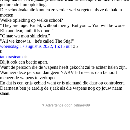
gedurende hun opleiding.
Die schoolvakantie kunnen ze verder wel vergeten als ze de bak in
moeten.
Welke opleiding op welke school?
"They are rage. Brutal, without mercy. But you.... You will be worse.
Rip and tear, until it is done!"
"Omae wa mou shindeiru."
"All we know is... he's called The Stig!"
woensdag 17 augustus 2022, 15:15 uur
#5
0
tamarasteam
Blijft ook een beetje apart.
Want de persoon die de wapens heeft gekocht zal te achter halen zijn.
Wanneer deze persoon dan geen NABV lid meer is dan behoort
meneer de wapens te verkopen.
En dat is een grijs gebied want er is niemand die daar op controleert.
Daarnaast ben je aardig de sjaak als die wapens nog op jouw naam
staan.
▼ Advertentie door Refinery89