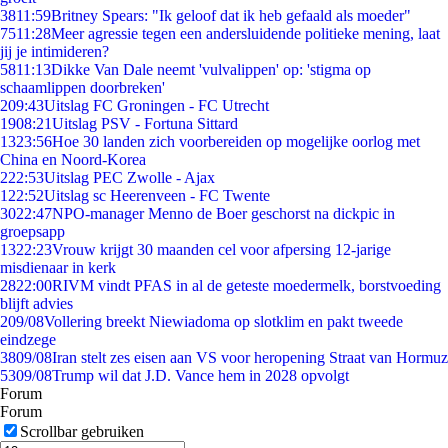
38
11:59
Britney Spears: "Ik geloof dat ik heb gefaald als moeder"
75
11:28
Meer agressie tegen een andersluidende politieke mening, laat
jij je intimideren?
58
11:13
Dikke Van Dale neemt 'vulvalippen' op: 'stigma op
schaamlippen doorbreken'
2
09:43
Uitslag FC Groningen - FC Utrecht
19
08:21
Uitslag PSV - Fortuna Sittard
13
23:56
Hoe 30 landen zich voorbereiden op mogelijke oorlog met
China en Noord-Korea
2
22:53
Uitslag PEC Zwolle - Ajax
1
22:52
Uitslag sc Heerenveen - FC Twente
30
22:47
NPO-manager Menno de Boer geschorst na dickpic in
groepsapp
13
22:23
Vrouw krijgt 30 maanden cel voor afpersing 12-jarige
misdienaar in kerk
28
22:00
RIVM vindt PFAS in al de geteste moedermelk, borstvoeding
blijft advies
2
09/08
Vollering breekt Niewiadoma op slotklim en pakt tweede
eindzege
38
09/08
Iran stelt zes eisen aan VS voor heropening Straat van Hormuz
53
09/08
Trump wil dat J.D. Vance hem in 2028 opvolgt
Forum
Forum
Scrollbar gebruiken