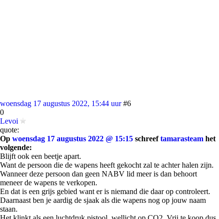
woensdag 17 augustus 2022, 15:44 uur
#6
0
Levoi
quote:
Op
woensdag 17 augustus 2022 @ 15:15
schreef
tamarasteam
het
volgende:
Blijft ook een beetje apart.
Want de persoon die de wapens heeft gekocht zal te achter halen zijn.
Wanneer deze persoon dan geen NABV lid meer is dan behoort
meneer de wapens te verkopen.
En dat is een grijs gebied want er is niemand die daar op controleert.
Daarnaast ben je aardig de sjaak als die wapens nog op jouw naam
staan.
Het klinkt als een luchtdruk pistool, wellicht op CO2. Vrij te koop dus