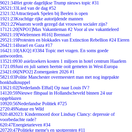
90
21:34
Het grote dagelijkse Trump nieuws topic #31
265
21:33
Lied van de dag #52
23
21:32
Attractiepark Spelen bij Beelen is open
19
21:23
Krachtige rijke autorijdende mannen
39
21:22
Waarom wordt gezegd dat vrouwen socialer zijn?
171
21:20
[NPO1]Max Vakantieman #2 Voor al uw vakantieleed
260
21:19
[Wielrennen #616] Brennan!
295
21:19
Protesten en blokkades van Extinction Rebellion #24 Eieren
264
21:14
Israel en Gaza #17
164
21:10
[AKQ] #3384 Topic met vragen. En soms goede
antwoorden.
135
21:09
30 asielzoekers kosten 1 miljoen in hotel centrum Haarlem
17
21:09
Juni en juli samen heetste ooit gemeten in West-Europa
234
21:06
[NPO2] Zomergasten 2026 #1
58
21:03
Politie Manchester overmeestert man met nog ingepakte
honkbalknuppel
136
21:02
[Nederlands Elftal] Op naar Louis IV?
141
20:59
Nieuwe flitspaal in Hollandscheveld binnen 24 uur
opgeblazen
109
20:56
Nederlandse Politiek #725
27
20:49
Natuur en Wild
9
20:48
2023: Kindermoord door Lindsay Clancy: depressie of
voorbedachte rade?
6
20:47
Energietarieven #34
207
20:47
Politieke meme's en spotprenten #11