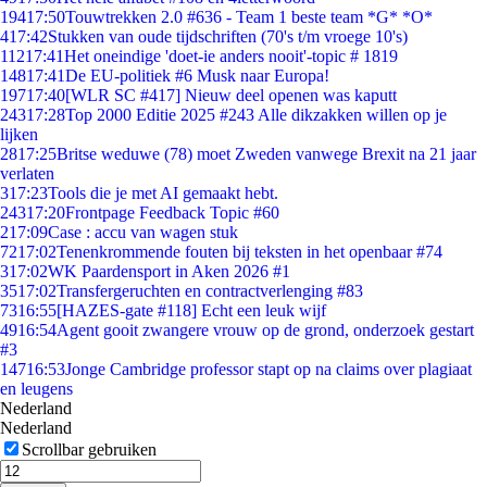
194
17:50
Touwtrekken 2.0 #636 - Team 1 beste team *G* *O*
4
17:42
Stukken van oude tijdschriften (70's t/m vroege 10's)
112
17:41
Het oneindige 'doet-ie anders nooit'-topic # 1819
148
17:41
De EU-politiek #6 Musk naar Europa!
197
17:40
[WLR SC #417] Nieuw deel openen was kaputt
243
17:28
Top 2000 Editie 2025 #243 Alle dikzakken willen op je
lijken
28
17:25
Britse weduwe (78) moet Zweden vanwege Brexit na 21 jaar
verlaten
3
17:23
Tools die je met AI gemaakt hebt.
243
17:20
Frontpage Feedback Topic #60
2
17:09
Case : accu van wagen stuk
72
17:02
Tenenkrommende fouten bij teksten in het openbaar #74
3
17:02
WK Paardensport in Aken 2026 #1
35
17:02
Transfergeruchten en contractverlenging #83
73
16:55
[HAZES-gate #118] Echt een leuk wijf
49
16:54
Agent gooit zwangere vrouw op de grond, onderzoek gestart
#3
147
16:53
Jonge Cambridge professor stapt op na claims over plagiaat
en leugens
Nederland
Nederland
Scrollbar gebruiken