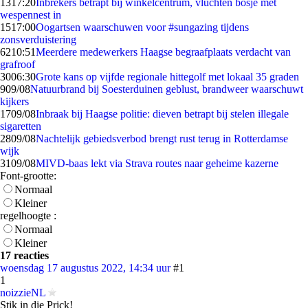
13
17:20
Inbrekers betrapt bij winkelcentrum, vluchten bosje met
wespennest in
15
17:00
Oogartsen waarschuwen voor #sungazing tijdens
zonsverduistering
62
10:51
Meerdere medewerkers Haagse begraafplaats verdacht van
grafroof
30
06:30
Grote kans op vijfde regionale hittegolf met lokaal 35 graden
9
09/08
Natuurbrand bij Soesterduinen geblust, brandweer waarschuwt
kijkers
17
09/08
Inbraak bij Haagse politie: dieven betrapt bij stelen illegale
sigaretten
28
09/08
Nachtelijk gebiedsverbod brengt rust terug in Rotterdamse
wijk
31
09/08
MIVD-baas lekt via Strava routes naar geheime kazerne
Font-grootte:
Normaal
Kleiner
regelhoogte :
Normaal
Kleiner
17 reacties
woensdag 17 augustus 2022, 14:34 uur
#1
1
noizzieNL
Stik in die Prick!