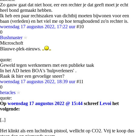
Zo gauw gaat dat niet hoor, eer een rechter je dat geeft moet je echt
heel bond gemaakt hebben.
Ik heb een paar rechtszaken van dichtbij moeten bijwonen voor een
baan (verleden) en het viel me op hoe terughoudend zo'n rechter is.
woensdag 17 augustus 2022, 17:22 uur
#10
0
Bushmaster
Microschoft
Blauwe-plek-nieuws.
quote:
Geweld tegen werknemers met een publieke taak
In het AD heten BOA's 'hulpverleners' .
Raak ik hier een gevoelige sneer?
woensdag 17 augustus 2022, 18:39 uur
#11
0
heracles
quote:
Op
woensdag 17 augustus 2022 @ 15:44
schreef
Levoi
het
volgende:
[..]
Het klinkt als een luchtdruk pistool, wellicht op CO2. Vrij te koop dus