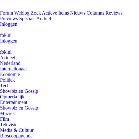
Forum
Weblog
Zoek
Actieve Items
Nieuws
Columns
Reviews
Previews
Specials
Archief
Inloggen
fok.nl
Inloggen
fok.nl
Actueel
Nederland
Internationaal
Economie
Politiek
Tech
Showbiz en Gossip
Opmerkelijk
Entertainment
Showbiz en Gossip
Muziek
Film
Televisie
Media & Cultuur
Bioscoopagenda