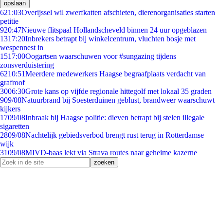
opslaan
6
21:03
Overijssel wil zwerfkatten afschieten, dierenorganisaties starten
petitie
9
20:47
Nieuwe flitspaal Hollandscheveld binnen 24 uur opgeblazen
13
17:20
Inbrekers betrapt bij winkelcentrum, vluchten bosje met
wespennest in
15
17:00
Oogartsen waarschuwen voor #sungazing tijdens
zonsverduistering
62
10:51
Meerdere medewerkers Haagse begraafplaats verdacht van
grafroof
30
06:30
Grote kans op vijfde regionale hittegolf met lokaal 35 graden
9
09/08
Natuurbrand bij Soesterduinen geblust, brandweer waarschuwt
kijkers
17
09/08
Inbraak bij Haagse politie: dieven betrapt bij stelen illegale
sigaretten
28
09/08
Nachtelijk gebiedsverbod brengt rust terug in Rotterdamse
wijk
31
09/08
MIVD-baas lekt via Strava routes naar geheime kazerne