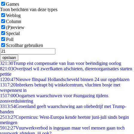
Games
Toon berichten van deze types
Weblog
Column
(P)review
Special
Poll
Scrollbar gebruiken
opslaan
3
21:30
Trump eist compensatie van Iran voor beëindiging oorlog
8
21:03
Overijssel wil zwerfkatten afschieten, dierenorganisaties starten
petitie
12
20:47
Nieuwe flitspaal Hollandscheveld binnen 24 uur opgeblazen
13
17:20
Inbrekers betrapt bij winkelcentrum, vluchten bosje met
wespennest in
15
17:00
Oogartsen waarschuwen voor #sungazing tijdens
zonsverduistering
33
13:54
Groenland geeft waarschuwing aan oliebedrijf met Trump-
banden
25
13:27
Copernicus: West-Europa kende heetste juni-juli sinds begin
metingen
59
12:27
Vuurwerkverbod is ingegaan maar veel mensen gaan toch
vuurwerk afsteken, jij ook?