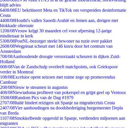
blijft advies
64
08/08
EU bekritiseert Meta en TikTok om verspreiden desinformatie
Ceuta
44
08/08
Houthi's vallen Saoedi-Arabië en Jemen aan, dreigen met
blokkade olieroute
12
08/08
Vrouw krijgt 30 maanden cel voor afpersing 12-jarige
misdienaar in kerk
53
08/08
PostNL-bezorger steekt bewoner na ruzie over pakket
26
08/08
Wegpiraat scheurt met 146 km/u door het centrum van
Amsterdam
7
08/08
Aanhoudende droogte veroorzaakt scheuren in dijken Zuid-
Holland
0
08/08
Van de Zandschulp overleeft matchpoints, ook Griekspoor
verder in Montreal
1
08/08
Excelsior opent seizoen met ruime zege op promovendus
Cambuur
2
08/08
Nieuw te streamen in augustus
4
08/08
Niewiadoma profiteert van pokerspel en grijpt geel op Ventoux
35
08/08
Random Pics van de Dag #1979
27
07/08
Italië hindert reizigers uit Spanje na migratiecrisis Ceuta
24
07/08
Vier aanhoudingen na doodsbedreiging burgemeester Depla
van Breda
11
07/08
Smokkelbende opgerold in Spanje, verdienden miljoenen aan
migranten