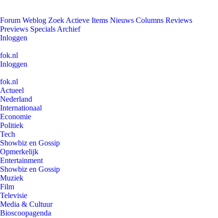
Forum
Weblog
Zoek
Actieve Items
Nieuws
Columns
Reviews
Previews
Specials
Archief
Inloggen
fok.nl
Inloggen
fok.nl
Actueel
Nederland
Internationaal
Economie
Politiek
Tech
Showbiz en Gossip
Opmerkelijk
Entertainment
Showbiz en Gossip
Muziek
Film
Televisie
Media & Cultuur
Bioscoopagenda