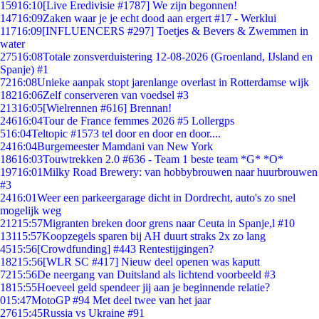
159
16:10
[Live Eredivisie #1787] We zijn begonnen!
147
16:09
Zaken waar je je echt dood aan ergert #17 - Werklui
117
16:09
[INFLUENCERS #297] Toetjes & Bevers & Zwemmen in
water
275
16:08
Totale zonsverduistering 12-08-2026 (Groenland, IJsland en
Spanje) #1
72
16:08
Unieke aanpak stopt jarenlange overlast in Rotterdamse wijk
182
16:06
Zelf conserveren van voedsel #3
213
16:05
[Wielrennen #616] Brennan!
246
16:04
Tour de France femmes 2026 #5 Lollergps
5
16:04
Teltopic #1573 tel door en door en door....
24
16:04
Burgemeester Mamdani van New York
186
16:03
Touwtrekken 2.0 #636 - Team 1 beste team *G* *O*
197
16:01
Milky Road Brewery: van hobbybrouwen naar huurbrouwen
#3
24
16:01
Weer een parkeergarage dicht in Dordrecht, auto's zo snel
mogelijk weg
212
15:57
Migranten breken door grens naar Ceuta in Spanje,l #10
131
15:57
Koopzegels sparen bij AH duurt straks 2x zo lang
45
15:56
[Crowdfunding] #443 Rentestijgingen?
182
15:56
[WLR SC #417] Nieuw deel openen was kaputt
72
15:56
De neergang van Duitsland als lichtend voorbeeld #3
18
15:55
Hoeveel geld spendeer jij aan je beginnende relatie?
0
15:47
MotoGP #94 Met deel twee van het jaar
276
15:45
Russia vs Ukraine #91