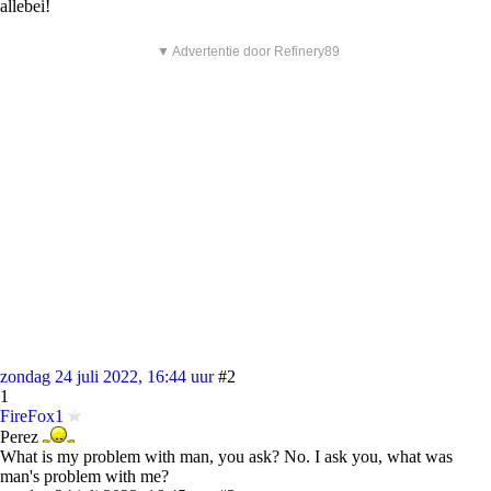
allebei!
▼ Advertentie door Refinery89
zondag 24 juli 2022, 16:44 uur
#2
1
FireFox1
Perez
What is my problem with man, you ask? No. I ask you, what was
man's problem with me?