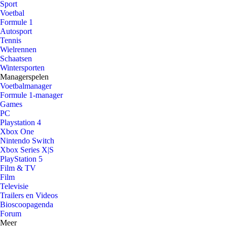
Sport
Voetbal
Formule 1
Autosport
Tennis
Wielrennen
Schaatsen
Wintersporten
Managerspelen
Voetbalmanager
Formule 1-manager
Games
PC
Playstation 4
Xbox One
Nintendo Switch
Xbox Series X|S
PlayStation 5
Film & TV
Film
Televisie
Trailers en Videos
Bioscoopagenda
Forum
Meer