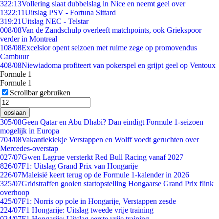
3
22:13
Vollering slaat dubbelslag in Nice en neemt geel over
13
22:11
Uitslag PSV - Fortuna Sittard
3
19:21
Uitslag NEC - Telstar
0
08/08
Van de Zandschulp overleeft matchpoints, ook Griekspoor
verder in Montreal
1
08/08
Excelsior opent seizoen met ruime zege op promovendus
Cambuur
4
08/08
Niewiadoma profiteert van pokerspel en grijpt geel op Ventoux
Formule 1
Formule 1
Scrollbar gebruiken
opslaan
3
05/08
Geen Qatar en Abu Dhabi? Dan eindigt Formule 1-seizoen
mogelijk in Europa
7
04/08
Vakantiekiekje Verstappen en Wolff voedt geruchten over
Mercedes-overstap
0
27/07
Gwen Lagrue versterkt Red Bull Racing vanaf 2027
8
26/07
F1: Uitslag Grand Prix van Hongarije
2
26/07
Maleisië keert terug op de Formule 1-kalender in 2026
3
25/07
Gridstraffen gooien startopstelling Hongaarse Grand Prix flink
overhoop
4
25/07
F1: Norris op pole in Hongarije, Verstappen zesde
2
24/07
F1 Hongarije: Uitslag tweede vrije training
0
24/07
F1 Hongarije: Uitslag eerste vrije training