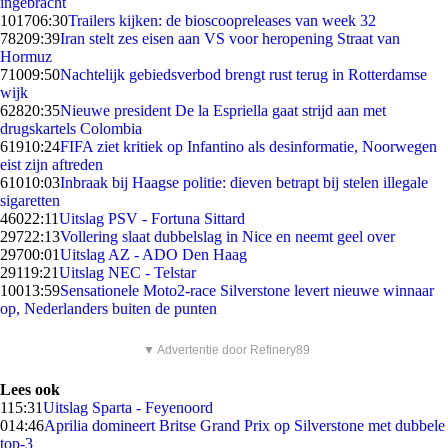
ingebracht
1017
06:30
Trailers kijken: de bioscoopreleases van week 32
782
09:39
Iran stelt zes eisen aan VS voor heropening Straat van
Hormuz
710
09:50
Nachtelijk gebiedsverbod brengt rust terug in Rotterdamse
wijk
628
20:35
Nieuwe president De la Espriella gaat strijd aan met
drugskartels Colombia
619
10:24
FIFA ziet kritiek op Infantino als desinformatie, Noorwegen
eist zijn aftreden
610
10:03
Inbraak bij Haagse politie: dieven betrapt bij stelen illegale
sigaretten
460
22:11
Uitslag PSV - Fortuna Sittard
297
22:13
Vollering slaat dubbelslag in Nice en neemt geel over
297
00:01
Uitslag AZ - ADO Den Haag
291
19:21
Uitslag NEC - Telstar
100
13:59
Sensationele Moto2-race Silverstone levert nieuwe winnaar
op, Nederlanders buiten de punten
▼ Advertentie door Refinery89
Lees ook
1
15:31
Uitslag Sparta - Feyenoord
0
14:46
Aprilia domineert Britse Grand Prix op Silverstone met dubbele
top-3