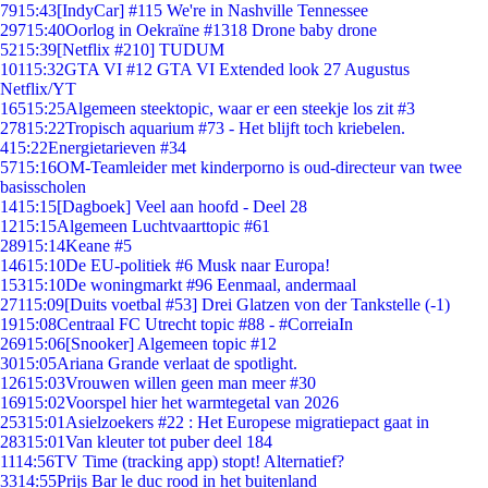
79
15:43
[IndyCar] #115 We're in Nashville Tennessee
297
15:40
Oorlog in Oekraïne #1318 Drone baby drone
52
15:39
[Netflix #210] TUDUM
101
15:32
GTA VI #12 GTA VI Extended look 27 Augustus
Netflix/YT
165
15:25
Algemeen steektopic, waar er een steekje los zit #3
278
15:22
Tropisch aquarium #73 - Het blijft toch kriebelen.
4
15:22
Energietarieven #34
57
15:16
OM-Teamleider met kinderporno is oud-directeur van twee
basisscholen
14
15:15
[Dagboek] Veel aan hoofd - Deel 28
12
15:15
Algemeen Luchtvaarttopic #61
289
15:14
Keane #5
146
15:10
De EU-politiek #6 Musk naar Europa!
153
15:10
De woningmarkt #96 Eenmaal, andermaal
271
15:09
[Duits voetbal #53] Drei Glatzen von der Tankstelle (-1)
19
15:08
Centraal FC Utrecht topic #88 - #CorreiaIn
269
15:06
[Snooker] Algemeen topic #12
30
15:05
Ariana Grande verlaat de spotlight.
126
15:03
Vrouwen willen geen man meer #30
169
15:02
Voorspel hier het warmtegetal van 2026
253
15:01
Asielzoekers #22 : Het Europese migratiepact gaat in
283
15:01
Van kleuter tot puber deel 184
11
14:56
TV Time (tracking app) stopt! Alternatief?
33
14:55
Prijs Bar le duc rood in het buitenland