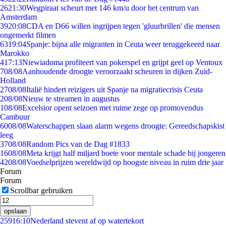
26
21:30
Wegpiraat scheurt met 146 km/u door het centrum van
Amsterdam
39
20:08
CDA en D66 willen ingrijpen tegen 'gluurbrillen' die mensen
ongemerkt filmen
63
19:04
Spanje: bijna alle migranten in Ceuta weer teruggekeerd naar
Marokko
4
17:13
Niewiadoma profiteert van pokerspel en grijpt geel op Ventoux
7
08/08
Aanhoudende droogte veroorzaakt scheuren in dijken Zuid-
Holland
27
08/08
Italië hindert reizigers uit Spanje na migratiecrisis Ceuta
2
08/08
Nieuw te streamen in augustus
1
08/08
Excelsior opent seizoen met ruime zege op promovendus
Cambuur
60
08/08
Waterschappen slaan alarm wegens droogte: Gereedschapskist
leeg
37
08/08
Random Pics van de Dag #1833
16
08/08
Meta krijgt half miljard boete voor mentale schade bij jongeren
42
08/08
Voedselprijzen wereldwijd op hoogste niveau in ruim drie jaar
Forum
Forum
Scrollbar gebruiken
opslaan
259
16:10
Nederland stevent af op watertekort