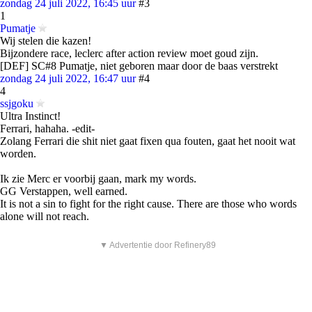
zondag 24 juli 2022, 16:45 uur
#3
1
Pumatje
Wij stelen die kazen!
Bijzondere race, leclerc after action review moet goud zijn.
[DEF] SC#8 Pumatje, niet geboren maar door de baas verstrekt
zondag 24 juli 2022, 16:47 uur
#4
4
ssjgoku
Ultra Instinct!
Ferrari, hahaha. -edit-
Zolang Ferrari die shit niet gaat fixen qua fouten, gaat het nooit wat
worden.
Ik zie Merc er voorbij gaan, mark my words.
GG Verstappen, well earned.
It is not a sin to fight for the right cause. There are those who words
alone will not reach.
▼ Advertentie door Refinery89