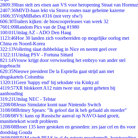
28
09:39
Iran stelt zes eisen aan VS voor heropening Straat van Hormuz
24
07:36
MIVD-baas lekt via Strava routes naar geheime kazerne
16
06:35
VrijMiBabes #316 (not very sfw!)
6
06:30
Trailers kijken: de bioscoopreleases van week 32
76
01:09
Random Pics van de Dag #1980
1
00:01
Uitslag AZ - ADO Den Haag
11
23:46
Hoe 30 landen zich voorbereiden op mogelijke oorlog met
China en Noord-Korea
3
22:13
Vollering slaat dubbelslag in Nice en neemt geel over
13
22:11
Uitslag PSV - Fortuna Sittard
8
21:14
Vrouw krijgt door verwisseling het embryo van ander stel
ingebracht
6
20:35
Nieuwe president De la Espriella gaat strijd aan met
drugskartels Colombia
13
20:11
Geen 'happy end' bij seksdate via Kinky.nl
41
19:57
XR blokkeert A12 ruim twee uur, agent gebeten bij
aanhouding
3
19:21
Uitslag NEC - Telstar
22
08/08
Jesus Simulator komt naar Nintendo Switch
31
08/08
Britney Spears: "Ik geloof dat ik heb gefaald als moeder"
51
08/08
VS: kans op Russische aanval op NAVO-land groeit,
munitietekort wordt probleem
12
08/08
Broer 135 keer gestoken en gesneden: zes jaar cel en tbs voor
doodslag Gouda
26
08/08
RIVM vindt PFAS in al de geteste moedermelk, borstvoeding