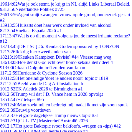
196
14:02
Wat je ook stemt, je krijgt in NL altijd Links Liberaal Beleid.
93
13:56
Nederlandse Politiek #725
266
13:56
Agent smijt zwangere vrouw op de grond, onderzoek gestart
#2
139
13:55
Huisarts doet haar werk onder invloed van alcohol
82
13:54
Vuelta a España 2026 #1
171
13:47
Wat is op dit moment volgens jou de meest irritante reclame?
#12
137
13:45
[DRT SC] #6: RendacGoden sponsored by TONZON
12
13:26
Ik krijg hier zweethanden van.
182
13:19
[Keuken Kampioen Divisie] #44 Vitesse mag weg
136
13:08
Hoe denkt God echt over homo-seksualiteit? deel 4
9
13:00
Orkaan Dolphin treft zuiden van Japan
117
12:59
Hurricane & Cyclone Season 2026
103
12:58
Het oneindige 'doet-ie anders nooit'-topic # 1819
271
12:55
Beeld van de Dag Art Installation b
10
12:52
EK Atletiek 2026 te Birmingham #1
80
12:50
Trump wil dat J.D. Vance hem in 2028 opvolgt
135
12:47
+7 telspel #95
105
12:40
Man zoekt mij en bedreigt mij, nadat ik met zijn zoon sprak
59
12:39
Eeuwig voortleven
72
12:37
Het grote dagelijkse Trump nieuws topic #31
160
12:31
[CUL TV] Masterchef Australië 2026
69
12:17
Het grote Baktopic (voor bakfoto's, -vragen en -tips) #42
204
11:59
[RTL] B&B vol liefde 6de seizoen #4