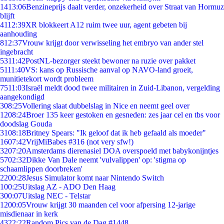
14
13:06
Benzineprijs daalt verder, onzekerheid over Straat van Hormuz
blijft
41
12:39
XR blokkeert A12 ruim twee uur, agent gebeten bij
aanhouding
8
12:37
Vrouw krijgt door verwisseling het embryo van ander stel
ingebracht
53
11:42
PostNL-bezorger steekt bewoner na ruzie over pakket
51
11:40
VS: kans op Russische aanval op NAVO-land groeit,
munitietekort wordt probleem
75
11:03
Israël meldt dood twee militairen in Zuid-Libanon, vergelding
aangekondigd
3
08:25
Vollering slaat dubbelslag in Nice en neemt geel over
12
08:24
Broer 135 keer gestoken en gesneden: zes jaar cel en tbs voor
doodslag Gouda
31
08:18
Britney Spears: "Ik geloof dat ik heb gefaald als moeder"
16
07:42
VrijMiBabes #316 (not very sfw!)
32
07:20
Amsterdams dierenasiel DOA overspoeld met babykonijntjes
57
02:32
Dikke Van Dale neemt 'vulvalippen' op: 'stigma op
schaamlippen doorbreken'
22
00:28
Jesus Simulator komt naar Nintendo Switch
1
00:25
Uitslag AZ - ADO Den Haag
3
00:07
Uitslag NEC - Telstar
12
00:05
Vrouw krijgt 30 maanden cel voor afpersing 12-jarige
misdienaar in kerk
43
22:22
Random Pics van de Dag #1448