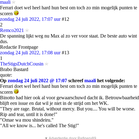
maali
Ferrari doet wel heel hard hun best om toch zo min mogelijk punten te
scoren
zondag 24 juli 2022, 17:07 uur
#12
2
Remco2021
De spanning lijkt weg nu Max al zo ver voor staat. De beste auto wint
dus.
Redactie Frontpage
zondag 24 juli 2022, 17:08 uur
#13
1
TheStigsDutchCousin
Brabo Bastard
quote:
Op
zondag 24 juli 2022 @ 17:07
schreef
maali
het volgende:
Ferrari doet wel heel hard hun best om toch zo min mogelijk punten te
scoren
Binotto had hier ook al voor gewaarschuwd dacht ik. Betrouwbaarheid
blijft een issue en dat wil je niet in de strijd om het WK.
"They are rage. Brutal, without mercy. But you.... You will be worse.
Rip and tear, until it is done!"
"Omae wa mou shindeiru."
"All we know is... he's called The Stig!"
▼ Advertentie door Refinery89