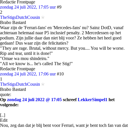
Redactie Frontpage
zondag 24 juli 2022, 17:05 uur
#9
2
TheStigsDutchCousin
Brabo Bastard
Waar zijn de 'Ferrari-fans' en 'Mercedes-fans' nu? Sainz DotD, vanaf
achteraan helemaal naar P5 inclusief penalty. 2 Mercedessen op het
podium. Zijn jullie daar dan niet blij voor? Ze hebben het heel goed
gedaan! Dus waar zijn die felicitaties?
"They are rage. Brutal, without mercy. But you.... You will be worse.
Rip and tear, until it is done!"
"Omae wa mou shindeiru."
"All we know is... he's called The Stig!"
Redactie Frontpage
zondag 24 juli 2022, 17:06 uur
#10
1
TheStigsDutchCousin
Brabo Bastard
quote:
Op
zondag 24 juli 2022 @ 17:05
schreef
LekkerSimpel1
het
volgende:
[..]
Edit
Nou, zeg dan dat je blij bent voor Ferrari, want je bent toch fan van dat