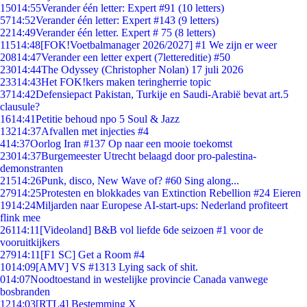
150
14:55
Verander één letter: Expert #91 (10 letters)
57
14:52
Verander één letter: Expert #143 (9 letters)
22
14:49
Verander één letter. Expert # 75 (8 letters)
115
14:48
[FOK!Voetbalmanager 2026/2027] #1 We zijn er weer
208
14:47
Verander een letter expert (7lettereditie) #50
230
14:44
The Odyssey (Christopher Nolan) 17 juli 2026
233
14:43
Het FOK!kers maken teringherrie topic
37
14:42
Defensiepact Pakistan, Turkije en Saudi-Arabië bevat art.5
clausule?
16
14:41
Petitie behoud npo 5 Soul & Jazz
132
14:37
Afvallen met injecties #4
4
14:37
Oorlog Iran #137 Op naar een mooie toekomst
230
14:37
Burgemeester Utrecht belaagd door pro-palestina-
demonstranten
215
14:26
Punk, disco, New Wave of? #60 Sing along...
279
14:25
Protesten en blokkades van Extinction Rebellion #24 Eieren
19
14:24
Miljarden naar Europese AI-start-ups: Nederland profiteert
flink mee
261
14:11
[Videoland] B&B vol liefde 6de seizoen #1 voor de
vooruitkijkers
279
14:11
[F1 SC] Get a Room #4
10
14:09
[AMV] VS #1313 Lying sack of shit.
0
14:07
Noodtoestand in westelijke provincie Canada vanwege
bosbranden
12
14:03
[RTL4] Bestemming X