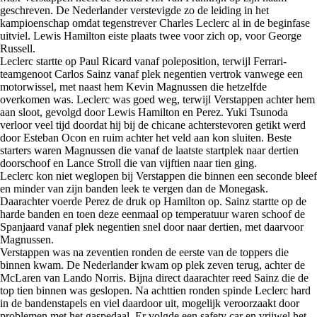
geschreven. De Nederlander verstevigde zo de leiding in het
kampioenschap omdat tegenstrever Charles Leclerc al in de beginfase
uitviel. Lewis Hamilton eiste plaats twee voor zich op, voor George
Russell.
Leclerc startte op Paul Ricard vanaf poleposition, terwijl Ferrari-
teamgenoot Carlos Sainz vanaf plek negentien vertrok vanwege een
motorwissel, met naast hem Kevin Magnussen die hetzelfde
overkomen was. Leclerc was goed weg, terwijl Verstappen achter hem
aan sloot, gevolgd door Lewis Hamilton en Perez. Yuki Tsunoda
verloor veel tijd doordat hij bij de chicane achterstevoren getikt werd
door Esteban Ocon en ruim achter het veld aan kon sluiten. Beste
starters waren Magnussen die vanaf de laatste startplek naar dertien
doorschoof en Lance Stroll die van vijftien naar tien ging.
Leclerc kon niet weglopen bij Verstappen die binnen een seconde bleef
en minder van zijn banden leek te vergen dan de Monegask.
Daarachter voerde Perez de druk op Hamilton op. Sainz startte op de
harde banden en toen deze eenmaal op temperatuur waren schoof de
Spanjaard vanaf plek negentien snel door naar dertien, met daarvoor
Magnussen.
Verstappen was na zeventien ronden de eerste van de toppers die
binnen kwam. De Nederlander kwam op plek zeven terug, achter de
McLaren van Lando Norris. Bijna direct daarachter reed Sainz die de
top tien binnen was geslopen. Na achttien ronden spinde Leclerc hard
in de bandenstapels en viel daardoor uit, mogelijk veroorzaakt door
problemen met het gaspedaal. Er volgde een safety car en vrijwel het