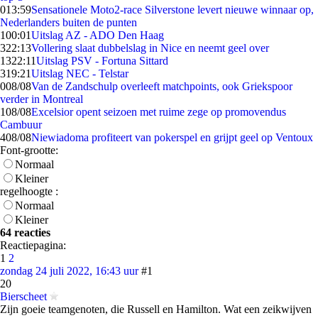
0
13:59
Sensationele Moto2-race Silverstone levert nieuwe winnaar op,
Nederlanders buiten de punten
1
00:01
Uitslag AZ - ADO Den Haag
3
22:13
Vollering slaat dubbelslag in Nice en neemt geel over
13
22:11
Uitslag PSV - Fortuna Sittard
3
19:21
Uitslag NEC - Telstar
0
08/08
Van de Zandschulp overleeft matchpoints, ook Griekspoor
verder in Montreal
1
08/08
Excelsior opent seizoen met ruime zege op promovendus
Cambuur
4
08/08
Niewiadoma profiteert van pokerspel en grijpt geel op Ventoux
Font-grootte:
Normaal
Kleiner
regelhoogte :
Normaal
Kleiner
64 reacties
Reactiepagina:
1
2
zondag 24 juli 2022, 16:43 uur
#1
20
Bierscheet
Zijn goeie teamgenoten, die Russell en Hamilton. Wat een zeikwijven