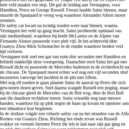
hele veld maakte een stop. Dit gaf de leiding aan Verstappen, voor
Hamilton, Perez en George Russell. Ferrari haalde Sainz binnen, maar
stuurde de Spanjaard te vroeg weg waardoor Alexander Albon moest
remmen.
De safety car kwam na twintig ronden weer naar binnen, waarna
Verstappen het veld op gang bracht. Sainz profiteerde optimaal van
zijn mediumband, waardoor hij beide McLarens en de Alpine van
Fernando Alonso passeerde voor plek vijf. In het achterveld tikte
Guanyu Zhou Mick Schumacher in de rondte waardoor beiden veel
tijd verloren.
Verstappen trok snel een gat van ruim drie seconden met Hamilton en
behield makkelijk deze voorsprong. Daarachter reed Sainz het gat met
Russell dicht en passeerde de Mercedes buitenom in de rechterbocht na
de chicane. De Spanjaard moest echter wel nog een vijf seconden straf
incasseren vanwege het incident in de pits met Albon.
Met nog elf ronden te gaan plaatste Sainz de aanval op Perez die zich
gewonnen moest geven. Snel daarna waagde Russell een poging, maar
bij de chicane gleed de Mercedes van de Brit weg, tikte de Red Bull
aan die daardoor rechtdoor moest. Sainz wisselde nog naar nieuwe
banden, waardoor hij op plek negen de baan op kwam en opnieuw aan
een inhaalrace kon beginnen.
In de slotfase volgde een virtuele safety car na het stranden van de Alfa
Romeo van Guanyu Zhou. Richting het einde ervan was Russell
wakker en verraste hiermee Perez die iets te laat naar zijn gas ging en