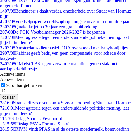
39
07/08
CDA en D66 willen ingrijpen tegen 'gluurbrillen' die mensen
ongemerkt filmen
14
07/08
Benzineprijs daalt verder, onzekerheid over Straat van Hormuz
blijft
42
07/08
Voedselprijzen wereldwijd op hoogste niveau in ruim drie jaar
23
07/08
Quake krijgt na 30 jaar een gratis uitbreiding
2
07/08
De FOK!Voetbalmanager 2026/2027 is begonnen
72
07/08
Meer agressie tegen een andersluidende politieke mening, laat
jij je intimideren?
32
07/08
Amsterdams dierenasiel DOA overspoeld met babykonijntjes
29
07/08
Kabinet geeft bedrijven geen compensatie voor schade door
laagwater
24
07/08
OM eist TBS tegen verwarde man die agenten stak met
aardappelschilmesje
Actieve items
Actieve items
Scrollbar gebruiken
opslaan
28
16:06
Iran stelt zes eisen aan VS voor heropening Straat van Hormuz
72
16:01
Meer agressie tegen een andersluidende politieke mening, laat
jij je intimideren?
1
15:59
Uitslag Sparta - Feyenoord
13
15:58
Uitslag PSV - Fortuna Sittard
26
15:56
RIVM vindt PFAS in al de geteste moedermelk, borstvoeding