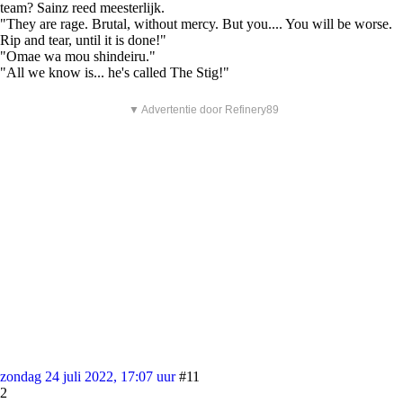
team? Sainz reed meesterlijk.
"They are rage. Brutal, without mercy. But you.... You will be worse.
Rip and tear, until it is done!"
"Omae wa mou shindeiru."
"All we know is... he's called The Stig!"
▼ Advertentie door Refinery89
zondag 24 juli 2022, 17:07 uur
#11
2