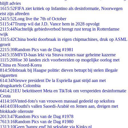
blijft advies
16
15:52
FIFA ziet kritiek op Infantino als desinformatie, Noorwegen
eist zijn aftreden
24
15:52
Long live the 7th of October
51
15:47
Trump wil dat J.D. Vance hem in 2028 opvolgt
21
15:44
Nachtelijk gebiedsverbod brengt rust terug in Rotterdamse
wijk
33
15:42
China boekt doorbraak in eigen chipmachines, druk op ASML
groeit
22
15:39
Random Pics van de Dag #1981
24
15:35
MIVD-baas lekt via Strava routes naar geheime kazerne
11
15:20
Hoe 30 landen zich voorbereiden op mogelijke oorlog met
China en Noord-Korea
8
14:50
Inbraak bij Haagse politie: dieven betrapt bij stelen illegale
sigaretten
6
14:34
Nieuwe president De la Espriella gaat strijd aan met
drugskartels Colombia
64
14:21
EU bekritiseert Meta en TikTok om verspreiden desinformatie
Ceuta
41
14:16
Vinted-foto's van vrouwen massaal gedeeld op seksfora
44
14:03
Houthi's vallen Saoedi-Arabië en Jemen aan, dreigen met
blokkade olieroute
20
13:47
Random Pics van de Dag #1978
76
13:16
Random Pics van de Dag #1980
13
13:10
Geen 'happy end' bij seksdate via Kinky.nl