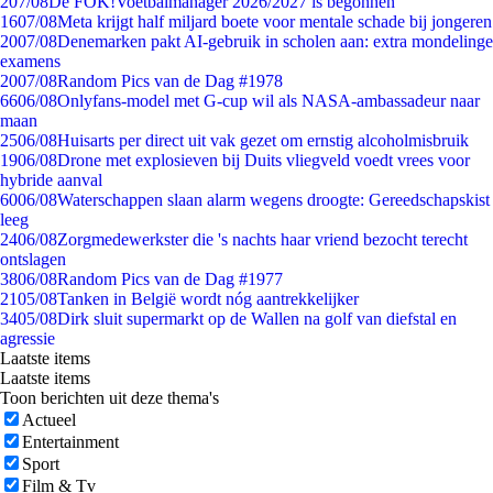
2
07/08
De FOK!Voetbalmanager 2026/2027 is begonnen
16
07/08
Meta krijgt half miljard boete voor mentale schade bij jongeren
20
07/08
Denemarken pakt AI-gebruik in scholen aan: extra mondelinge
examens
20
07/08
Random Pics van de Dag #1978
66
06/08
Onlyfans-model met G-cup wil als NASA-ambassadeur naar
maan
25
06/08
Huisarts per direct uit vak gezet om ernstig alcoholmisbruik
19
06/08
Drone met explosieven bij Duits vliegveld voedt vrees voor
hybride aanval
60
06/08
Waterschappen slaan alarm wegens droogte: Gereedschapskist
leeg
24
06/08
Zorgmedewerkster die 's nachts haar vriend bezocht terecht
ontslagen
38
06/08
Random Pics van de Dag #1977
21
05/08
Tanken in België wordt nóg aantrekkelijker
34
05/08
Dirk sluit supermarkt op de Wallen na golf van diefstal en
agressie
Laatste items
Laatste items
Toon berichten uit deze thema's
Actueel
Entertainment
Sport
Film & Tv