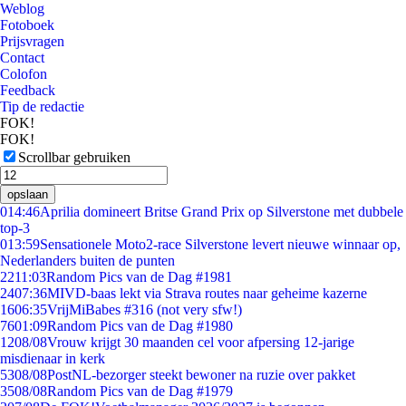
Weblog
Fotoboek
Prijsvragen
Contact
Colofon
Feedback
Tip de redactie
FOK!
FOK!
Scrollbar gebruiken
opslaan
0
14:46
Aprilia domineert Britse Grand Prix op Silverstone met dubbele
top-3
0
13:59
Sensationele Moto2-race Silverstone levert nieuwe winnaar op,
Nederlanders buiten de punten
22
11:03
Random Pics van de Dag #1981
24
07:36
MIVD-baas lekt via Strava routes naar geheime kazerne
16
06:35
VrijMiBabes #316 (not very sfw!)
76
01:09
Random Pics van de Dag #1980
12
08/08
Vrouw krijgt 30 maanden cel voor afpersing 12-jarige
misdienaar in kerk
53
08/08
PostNL-bezorger steekt bewoner na ruzie over pakket
35
08/08
Random Pics van de Dag #1979