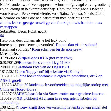
zo plek drie verloor. Sainz was weer geklommen naar plek vijf.
Na 53 ronden werd Verstappen als winnaar afgevlagd en vergrootte hij
zo de leiding in het kampioenschap. Hamilton eindigde als tweede,
voor Russell. Perez werd vierde, voor Sainz, Alonso, Norris, Ocon,
Ricciardo en Stroll die het laatste punt mee naar huis nam.
charles leclerc
george russell
gp van frankrijk
lewis hamilton
max
verstappen
Submitter:
Bron:
FOK!sport
64
Help ons; deel dit item als je het leuk vond
Interessant sportnieuws gevonden?
Tip ons dan via de submit!
Helemaal sportgek?
Kom schrijven bij de sportcrew!
Meest gelezen
91285
06:35
VrijMiBabes #316 (not very sfw!)
62829
01:09
Random Pics van de Dag #1980
24844
11:03
Random Pics van de Dag #1981
1817
20:11
Geen 'happy end' bij seksdate via Kinky.nl
1168
10:39
China boekt doorbraak in eigen chipmachines, druk op
ASML groeit
1138
23:46
Hoe 30 landen zich voorbereiden op mogelijke oorlog met
China en Noord-Korea
1123
07:36
MIVD-baas lekt via Strava routes naar geheime kazerne
1106
19:57
XR blokkeert A12 ruim twee uur, agent gebeten bij
aanhouding
1084
21:14
Vrouw krijgt door verwisseling het embryo van ander stel