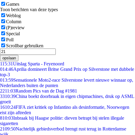
Games
Toon berichten van deze types
Weblog
Column
(P)review
Special
Poll
Scrollbar gebruiken
opslaan
1
15:31
Uitslag Sparta - Feyenoord
0
14:46
Aprilia domineert Britse Grand Prix op Silverstone met dubbele
top-3
0
13:59
Sensationele Moto2-race Silverstone levert nieuwe winnaar op,
Nederlanders buiten de punten
22
11:03
Random Pics van de Dag #1981
33
10:39
China boekt doorbraak in eigen chipmachines, druk op ASML
groeit
16
10:24
FIFA ziet kritiek op Infantino als desinformatie, Noorwegen
eist zijn aftreden
8
10:03
Inbraak bij Haagse politie: dieven betrapt bij stelen illegale
sigaretten
21
09:50
Nachtelijk gebiedsverbod brengt rust terug in Rotterdamse
wijk