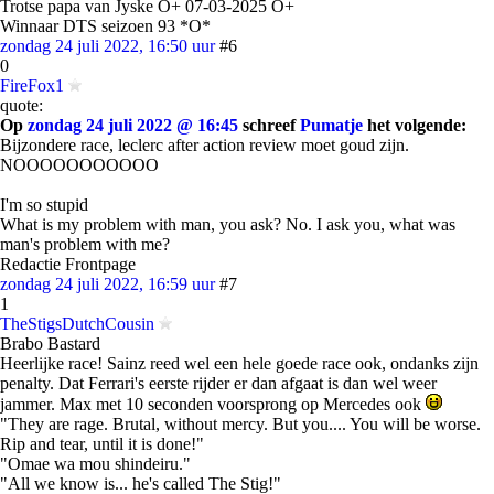
Trotse papa van Jyske O+ 07-03-2025 O+
Winnaar DTS seizoen 93 *O*
zondag 24 juli 2022, 16:50 uur
#6
0
FireFox1
quote:
Op
zondag 24 juli 2022 @ 16:45
schreef
Pumatje
het volgende:
Bijzondere race, leclerc after action review moet goud zijn.
NOOOOOOOOOOO
I'm so stupid
What is my problem with man, you ask? No. I ask you, what was
man's problem with me?
Redactie Frontpage
zondag 24 juli 2022, 16:59 uur
#7
1
TheStigsDutchCousin
Brabo Bastard
Heerlijke race! Sainz reed wel een hele goede race ook, ondanks zijn
penalty. Dat Ferrari's eerste rijder er dan afgaat is dan wel weer
jammer. Max met 10 seconden voorsprong op Mercedes ook
"They are rage. Brutal, without mercy. But you.... You will be worse.
Rip and tear, until it is done!"
"Omae wa mou shindeiru."
"All we know is... he's called The Stig!"