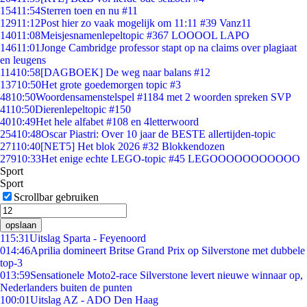
154
11:54
Sterren toen en nu #11
129
11:12
Post hier zo vaak mogelijk om 11:11 #39 Vanz11
140
11:08
Meisjesnamenlepeltopic #367 LOOOOL LAPO
146
11:01
Jonge Cambridge professor stapt op na claims over plagiaat
en leugens
114
10:58
[DAGBOEK] De weg naar balans #12
137
10:50
Het grote goedemorgen topic #3
48
10:50
Woordensamenstelspel #1184 met 2 woorden spreken SVP
41
10:50
Dierenlepeltopic #150
40
10:49
Het hele alfabet #108 en 4letterwoord
254
10:48
Oscar Piastri: Over 10 jaar de BESTE allertijden-topic
271
10:40
[NET5] Het blok 2026 #32 Blokkendozen
279
10:33
Het enige echte LEGO-topic #45 LEGOOOOOOOOOOO
Sport
Sport
Scrollbar gebruiken
opslaan
1
15:31
Uitslag Sparta - Feyenoord
0
14:46
Aprilia domineert Britse Grand Prix op Silverstone met dubbele
top-3
0
13:59
Sensationele Moto2-race Silverstone levert nieuwe winnaar op,
Nederlanders buiten de punten
1
00:01
Uitslag AZ - ADO Den Haag