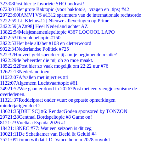
3
23:08
Post hier je favoriete SHO podcast!
67
23:01
Het grote Baktopic (voor bakfoto's, -vragen en -tips) #42
297
23:00
[AMV] VS #1312 spammers van de internationale rechtsorde
72
22:59
[Lil Kleine#12] Nieuwe afleveringen op Prime
34
22:59
[AZ#98] Heel Nederland achter AZ
138
22:54
Meisjesnamenlepeltopic #367 LOOOOL LAPO
40
22:53
Dierenlepeltopic #150
38
22:53
Het hele alfabet #108 en 4letterwoord
90
22:34
Nederlandse Politiek #725
5
22:32
Hoeveel geld spendeer jij aan je beginnende relatie?
19
22:29
de beheerder die mij oh zo moe maakt.
185
22:22
Post hier zo vaak mogelijk om 22:22 uur #76
126
22:13
Nederland toen
110
22:07
Afvallen met injecties #4
11
22:07
Algemeen Luchtvaarttopic #61
249
21:52
Wie gaan er dood in 2026?Post met een vleugje cynisme de
overledenen.
113
21:37
Roddelpraat onder vuur: ongepaste opmerkingen
minderjarigen deel 2
136
21:35
[DRT SC] #6: RendacGoden sponsored by TONZON
297
21:28
Centraal Bordspeltopic #8 Game on!
81
21:23
Vuelta a España 2026 #1
184
21:18
NEC #77: Wat een seizoen is dit zeg
100
21:11
De Schatkamer van Beeld & Geluid #4
75
21:09
Trump wil dat J.D. Vance hem in 2028 opvolgt