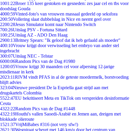
10
01:22
Broer 135 keer gestoken en gesneden: zes jaar cel en tbs voor
doodslag Gouda
40
00:59
Vinted-foto's van vrouwen massaal gedeeld op seksfora
2
00:50
Vollering slaat dubbelslag in Nice en neemt geel over
22
00:28
Jesus Simulator komt naar Nintendo Switch
7
00:26
Uitslag PSV - Fortuna Sittard
1
00:25
Uitslag AZ - ADO Den Haag
29
00:13
Britney Spears: "Ik geloof dat ik heb gefaald als moeder"
4
00:10
Vrouw krijgt door verwisseling het embryo van ander stel
ingebracht
3
00:07
Uitslag NEC - Telstar
60
00:06
Random Pics van de Dag #1980
12
00:05
Vrouw krijgt 30 maanden cel voor afpersing 12-jarige
misdienaar in kerk
20
23:11
RIVM vindt PFAS in al de geteste moedermelk, borstvoeding
blijft advies
3
23:04
Nieuwe president De la Espriella gaat strijd aan met
drugskartels Colombia
55
22:47
EU bekritiseert Meta en TikTok om verspreiden desinformatie
Ceuta
43
22:22
Random Pics van de Dag #1448
43
22:19
Houthi's vallen Saoedi-Arabië en Jemen aan, dreigen met
blokkade olieroute
15
21:37
VrijMiBabes #316 (not very sfw!)
26
21:30
Wegpiraat scheurt met 146 km/u door het centrum van