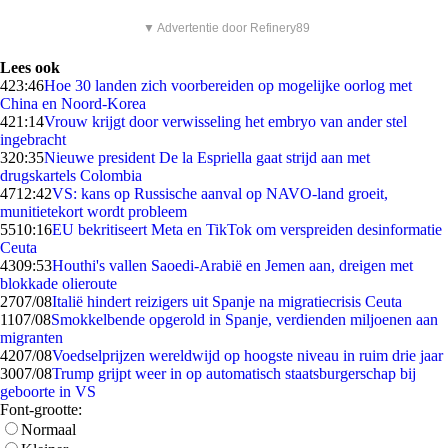
▼ Advertentie door Refinery89
Lees ook
4
23:46
Hoe 30 landen zich voorbereiden op mogelijke oorlog met
China en Noord-Korea
4
21:14
Vrouw krijgt door verwisseling het embryo van ander stel
ingebracht
3
20:35
Nieuwe president De la Espriella gaat strijd aan met
drugskartels Colombia
47
12:42
VS: kans op Russische aanval op NAVO-land groeit,
munitietekort wordt probleem
55
10:16
EU bekritiseert Meta en TikTok om verspreiden desinformatie
Ceuta
43
09:53
Houthi's vallen Saoedi-Arabië en Jemen aan, dreigen met
blokkade olieroute
27
07/08
Italië hindert reizigers uit Spanje na migratiecrisis Ceuta
11
07/08
Smokkelbende opgerold in Spanje, verdienden miljoenen aan
migranten
42
07/08
Voedselprijzen wereldwijd op hoogste niveau in ruim drie jaar
30
07/08
Trump grijpt weer in op automatisch staatsburgerschap bij
geboorte in VS
Font-grootte:
Normaal