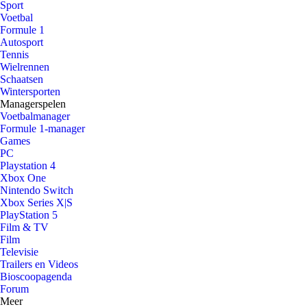
Sport
Voetbal
Formule 1
Autosport
Tennis
Wielrennen
Schaatsen
Wintersporten
Managerspelen
Voetbalmanager
Formule 1-manager
Games
PC
Playstation 4
Xbox One
Nintendo Switch
Xbox Series X|S
PlayStation 5
Film & TV
Film
Televisie
Trailers en Videos
Bioscoopagenda
Forum
Meer