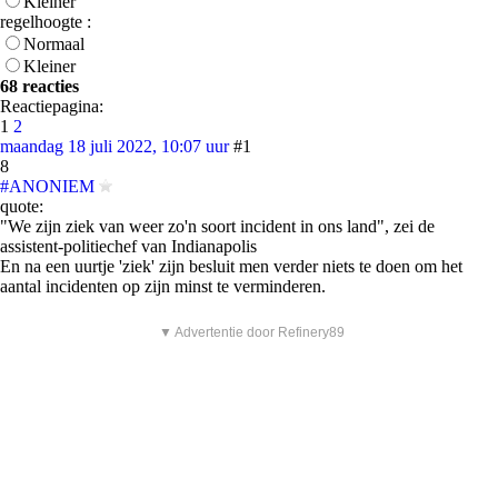
Kleiner
regelhoogte :
Normaal
Kleiner
68 reacties
Reactiepagina:
1
2
maandag 18 juli 2022, 10:07 uur
#1
8
#ANONIEM
quote:
"We zijn ziek van weer zo'n soort incident in ons land", zei de
assistent-politiechef van Indianapolis
En na een uurtje 'ziek' zijn besluit men verder niets te doen om het
aantal incidenten op zijn minst te verminderen.
▼ Advertentie door Refinery89