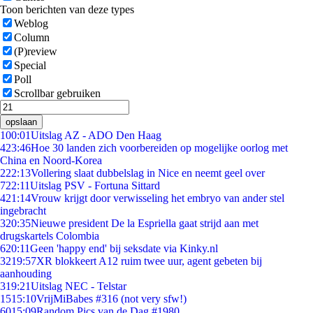
Toon berichten van deze types
Weblog
Column
(P)review
Special
Poll
Scrollbar gebruiken
opslaan
1
00:01
Uitslag AZ - ADO Den Haag
4
23:46
Hoe 30 landen zich voorbereiden op mogelijke oorlog met
China en Noord-Korea
2
22:13
Vollering slaat dubbelslag in Nice en neemt geel over
7
22:11
Uitslag PSV - Fortuna Sittard
4
21:14
Vrouw krijgt door verwisseling het embryo van ander stel
ingebracht
3
20:35
Nieuwe president De la Espriella gaat strijd aan met
drugskartels Colombia
6
20:11
Geen 'happy end' bij seksdate via Kinky.nl
32
19:57
XR blokkeert A12 ruim twee uur, agent gebeten bij
aanhouding
3
19:21
Uitslag NEC - Telstar
15
15:10
VrijMiBabes #316 (not very sfw!)
60
15:09
Random Pics van de Dag #1980