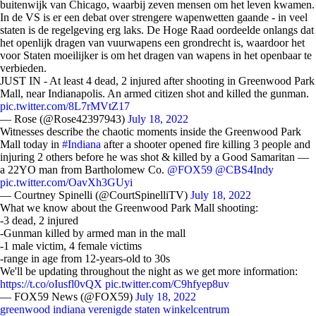
buitenwijk van Chicago, waarbij zeven mensen om het leven kwamen.
In de VS is er een debat over strengere wapenwetten gaande - in veel
staten is de regelgeving erg laks. De Hoge Raad oordeelde onlangs dat
het openlijk dragen van vuurwapens een grondrecht is, waardoor het
voor Staten moeilijker is om het dragen van wapens in het openbaar te
verbieden.
JUST IN - At least 4 dead, 2 injured after shooting in Greenwood Park
Mall, near Indianapolis. An armed citizen shot and killed the gunman.
pic.twitter.com/8L7rMVtZ17
— Rose (@Rose42397943)
July 18, 2022
Witnesses describe the chaotic moments inside the Greenwood Park
Mall today in
#Indiana
after a shooter opened fire killing 3 people and
injuring 2 others before he was shot & killed by a Good Samaritan —
a 22YO man from Bartholomew Co.
@FOX59
@CBS4Indy
pic.twitter.com/OavXh3GUyi
— Courtney Spinelli (@CourtSpinelliTV)
July 18, 2022
What we know about the Greenwood Park Mall shooting:
-3 dead, 2 injured
-Gunman killed by armed man in the mall
-1 male victim, 4 female victims
-range in age from 12-years-old to 30s
We'll be updating throughout the night as we get more information:
https://t.co/oIusfl0vQX
pic.twitter.com/C9hfyep8uv
— FOX59 News (@FOX59)
July 18, 2022
greenwood
indiana
verenigde staten
winkelcentrum