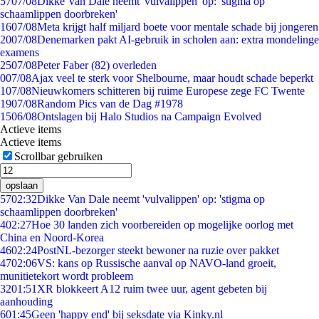
57
07/08
Dikke Van Dale neemt 'vulvalippen' op: 'stigma op
schaamlippen doorbreken'
16
07/08
Meta krijgt half miljard boete voor mentale schade bij jongeren
20
07/08
Denemarken pakt AI-gebruik in scholen aan: extra mondelinge
examens
25
07/08
Peter Faber (82) overleden
0
07/08
Ajax veel te sterk voor Shelbourne, maar houdt schade beperkt
1
07/08
Nieuwkomers schitteren bij ruime Europese zege FC Twente
19
07/08
Random Pics van de Dag #1978
15
06/08
Ontslagen bij Halo Studios na Campaign Evolved
Actieve items
Actieve items
Scrollbar gebruiken
opslaan
57
02:32
Dikke Van Dale neemt 'vulvalippen' op: 'stigma op
schaamlippen doorbreken'
4
02:27
Hoe 30 landen zich voorbereiden op mogelijke oorlog met
China en Noord-Korea
46
02:24
PostNL-bezorger steekt bewoner na ruzie over pakket
47
02:06
VS: kans op Russische aanval op NAVO-land groeit,
munitietekort wordt probleem
32
01:51
XR blokkeert A12 ruim twee uur, agent gebeten bij
aanhouding
6
01:45
Geen 'happy end' bij seksdate via Kinky.nl