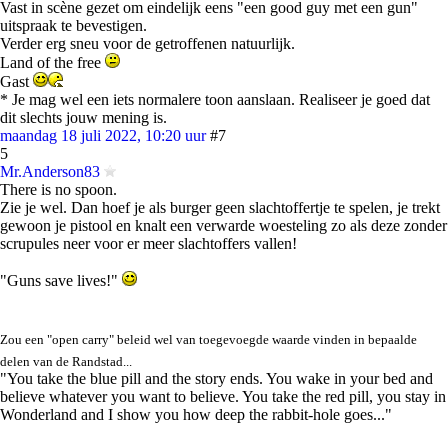
Vast in scène gezet om eindelijk eens "een good guy met een gun"
uitspraak te bevestigen.
Verder erg sneu voor de getroffenen natuurlijk.
Land of the free
Gast
* Je mag wel een iets normalere toon aanslaan. Realiseer je goed dat
dit slechts jouw mening is.
maandag 18 juli 2022, 10:20 uur
#7
5
Mr.Anderson83
There is no spoon.
Zie je wel. Dan hoef je als burger geen slachtoffertje te spelen, je trekt
gewoon je pistool en knalt een verwarde woesteling zo als deze zonder
scrupules neer voor er meer slachtoffers vallen!
"Guns save lives!"
Zou een "open carry" beleid wel van toegevoegde waarde vinden in bepaalde
delen van de Randstad...
"You take the blue pill and the story ends. You wake in your bed and
believe whatever you want to believe. You take the red pill, you stay in
Wonderland and I show you how deep the rabbit-hole goes..."