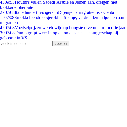
43
09:53
Houthi's vallen Saoedi-Arabië en Jemen aan, dreigen met
blokkade olieroute
27
07/08
Italië hindert reizigers uit Spanje na migratiecrisis Ceuta
11
07/08
Smokkelbende opgerold in Spanje, verdienden miljoenen aan
migranten
42
07/08
Voedselprijzen wereldwijd op hoogste niveau in ruim drie jaar
30
07/08
Trump grijpt weer in op automatisch staatsburgerschap bij
geboorte in VS