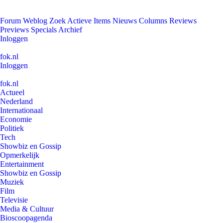
Forum
Weblog
Zoek
Actieve Items
Nieuws
Columns
Reviews
Previews
Specials
Archief
Inloggen
fok.nl
Inloggen
fok.nl
Actueel
Nederland
Internationaal
Economie
Politiek
Tech
Showbiz en Gossip
Opmerkelijk
Entertainment
Showbiz en Gossip
Muziek
Film
Televisie
Media & Cultuur
Bioscoopagenda