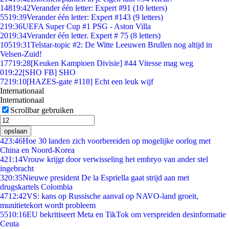
148
19:42
Verander één letter: Expert #91 (10 letters)
55
19:39
Verander één letter: Expert #143 (9 letters)
2
19:36
UEFA Super Cup #1 PSG - Aston Villa
20
19:34
Verander één letter. Expert # 75 (8 letters)
105
19:31
Telstar-topic #2: De Witte Leeuwen Brullen nog altijd in
Velsen-Zuid!
177
19:28
[Keuken Kampioen Divisie] #44 Vitesse mag weg
0
19:22
[SHO FB] SHO
72
19:10
[HAZES-gate #118] Echt een leuk wijf
Internationaal
Internationaal
Scrollbar gebruiken
opslaan
4
23:46
Hoe 30 landen zich voorbereiden op mogelijke oorlog met
China en Noord-Korea
4
21:14
Vrouw krijgt door verwisseling het embryo van ander stel
ingebracht
3
20:35
Nieuwe president De la Espriella gaat strijd aan met
drugskartels Colombia
47
12:42
VS: kans op Russische aanval op NAVO-land groeit,
munitietekort wordt probleem
55
10:16
EU bekritiseert Meta en TikTok om verspreiden desinformatie
Ceuta