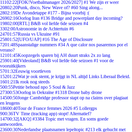
111
02:22
[FOK!Voetbalmanager 2026/2027] #1 We zijn er weer
208
02:20
Punk, disco, New Wave of? #60 Sing along...
28
02:19
De Avondetappe #177 - Bijna voorbij :(
269
02:16
Oorlog Iran #136 Bridge and powerplant day incoming?
198
02:00
[RTL] B&B vol liefde 6de seizoen #4
33
02:00
Astronomie in de Achtertuin #6
247
01:57
Russia vs Ukraine #91
258
01:52
[UFO/UAP] #16 The Age of Disclosure
72
01:48
Spaanstalige nummers #34 A que calor nos pasaremos por el
verano?
121
01:45
Koopzegels sparen bij AH duurt straks 2x zo lang
259
01:40
[Videoland] B&B vol liefde 6de seizoen #1 voor de
vooruitkijkers
57
01:32
Eeuwig voortleven
152
01:22
Wat je ook stemt, je krijgt in NL altijd Links Liberaal Beleid.
16
01:21
Ik rook nog steeds
5
00:55
Petitie behoud npo 5 Soul & Jazz
273
00:53
Oorlog in Oekraïne #1318 Drone baby drone
145
00:50
Jonge Cambridge professor stapt op na claims over plagiaat
en leugens
186
00:40
Tour de France femmes 2026 #5 Lollergps
9
00:36
TV Time (tracking app) stopt! Alternatief?
147
00:32
[AKQ] #3384 Topic met vragen. En soms goede
antwoorden.
236
00:30
Nederlandse plaatsnamen lepeltopic #213 elk gehucht met