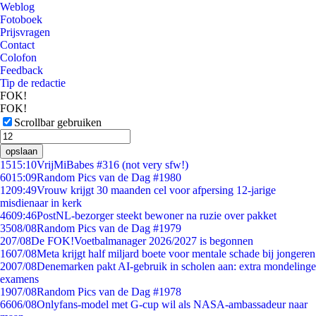
Weblog
Fotoboek
Prijsvragen
Contact
Colofon
Feedback
Tip de redactie
FOK!
FOK!
Scrollbar gebruiken
opslaan
15
15:10
VrijMiBabes #316 (not very sfw!)
60
15:09
Random Pics van de Dag #1980
12
09:49
Vrouw krijgt 30 maanden cel voor afpersing 12-jarige
misdienaar in kerk
46
09:46
PostNL-bezorger steekt bewoner na ruzie over pakket
35
08/08
Random Pics van de Dag #1979
2
07/08
De FOK!Voetbalmanager 2026/2027 is begonnen
16
07/08
Meta krijgt half miljard boete voor mentale schade bij jongeren
20
07/08
Denemarken pakt AI-gebruik in scholen aan: extra mondelinge
examens
19
07/08
Random Pics van de Dag #1978
66
06/08
Onlyfans-model met G-cup wil als NASA-ambassadeur naar