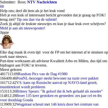
Submitter:
Bron:
NTV Nachrichten
68
Help ons; deel dit item als je het leuk vond
Heb je een leuk of interessant bericht gevonden dat je graag op FOK!
terug ziet?
Tip ons dan via de submit!
Zoek jij altijd de leukste nieuwtjes en kun je daar leuk over schrijven?
Meld je aan als nieuwsposter!
Jippie
Elke dag maak ik even tijd voor de FP om het internet af te struinen op
zoek naar nieuws.
Part-time werkzaam als adviseur Kwaliteit Arbo en Milieu, dus tijd om
bijdragen aan FOK! te leveren.
Meest gelezen
48171
15:09
Random Pics van de Dag #1980
1664
09:46
PostNL-bezorger steekt bewoner na ruzie over pakket
1617
12:42
VS: kans op Russische aanval op NAVO-land groeit,
munitietekort wordt probleem
1531
13:26
Britney Spears: "Ik geloof dat ik heb gefaald als moeder"
1148
12:28
Broer 135 keer gestoken en gesneden: zes jaar cel en tbs
voor doodslag Gouda
1139
09:32
Wegpiraat scheurt met 146 km/u door het centrum van