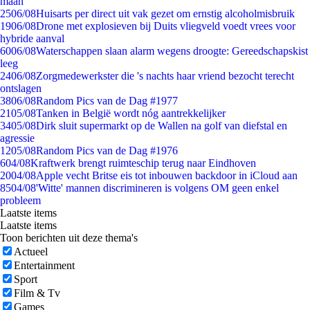
maan
25
06/08
Huisarts per direct uit vak gezet om ernstig alcoholmisbruik
19
06/08
Drone met explosieven bij Duits vliegveld voedt vrees voor
hybride aanval
60
06/08
Waterschappen slaan alarm wegens droogte: Gereedschapskist
leeg
24
06/08
Zorgmedewerkster die 's nachts haar vriend bezocht terecht
ontslagen
38
06/08
Random Pics van de Dag #1977
21
05/08
Tanken in België wordt nóg aantrekkelijker
34
05/08
Dirk sluit supermarkt op de Wallen na golf van diefstal en
agressie
12
05/08
Random Pics van de Dag #1976
6
04/08
Kraftwerk brengt ruimteschip terug naar Eindhoven
20
04/08
Apple vecht Britse eis tot inbouwen backdoor in iCloud aan
85
04/08
'Witte' mannen discrimineren is volgens OM geen enkel
probleem
Laatste items
Laatste items
Toon berichten uit deze thema's
Actueel
Entertainment
Sport
Film & Tv
Games