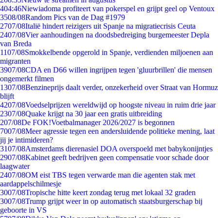
4
04:46
Niewiadoma profiteert van pokerspel en grijpt geel op Ventoux
35
08/08
Random Pics van de Dag #1979
27
07/08
Italië hindert reizigers uit Spanje na migratiecrisis Ceuta
24
07/08
Vier aanhoudingen na doodsbedreiging burgemeester Depla
van Breda
11
07/08
Smokkelbende opgerold in Spanje, verdienden miljoenen aan
migranten
39
07/08
CDA en D66 willen ingrijpen tegen 'gluurbrillen' die mensen
ongemerkt filmen
13
07/08
Benzineprijs daalt verder, onzekerheid over Straat van Hormuz
blijft
42
07/08
Voedselprijzen wereldwijd op hoogste niveau in ruim drie jaar
23
07/08
Quake krijgt na 30 jaar een gratis uitbreiding
2
07/08
De FOK!Voetbalmanager 2026/2027 is begonnen
70
07/08
Meer agressie tegen een andersluidende politieke mening, laat
jij je intimideren?
31
07/08
Amsterdams dierenasiel DOA overspoeld met babykonijntjes
29
07/08
Kabinet geeft bedrijven geen compensatie voor schade door
laagwater
24
07/08
OM eist TBS tegen verwarde man die agenten stak met
aardappelschilmesje
30
07/08
Tropische hitte keert zondag terug met lokaal 32 graden
30
07/08
Trump grijpt weer in op automatisch staatsburgerschap bij
geboorte in VS