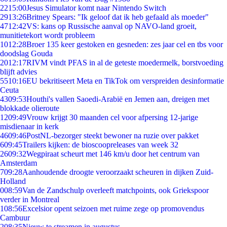
22
15:00
Jesus Simulator komt naar Nintendo Switch
29
13:26
Britney Spears: "Ik geloof dat ik heb gefaald als moeder"
47
12:42
VS: kans op Russische aanval op NAVO-land groeit,
munitietekort wordt probleem
10
12:28
Broer 135 keer gestoken en gesneden: zes jaar cel en tbs voor
doodslag Gouda
20
12:17
RIVM vindt PFAS in al de geteste moedermelk, borstvoeding
blijft advies
55
10:16
EU bekritiseert Meta en TikTok om verspreiden desinformatie
Ceuta
43
09:53
Houthi's vallen Saoedi-Arabië en Jemen aan, dreigen met
blokkade olieroute
12
09:49
Vrouw krijgt 30 maanden cel voor afpersing 12-jarige
misdienaar in kerk
46
09:46
PostNL-bezorger steekt bewoner na ruzie over pakket
6
09:45
Trailers kijken: de bioscoopreleases van week 32
26
09:32
Wegpiraat scheurt met 146 km/u door het centrum van
Amsterdam
7
09:28
Aanhoudende droogte veroorzaakt scheuren in dijken Zuid-
Holland
0
08:59
Van de Zandschulp overleeft matchpoints, ook Griekspoor
verder in Montreal
1
08:56
Excelsior opent seizoen met ruime zege op promovendus
Cambuur
2
08:35
Nieuw te streamen in augustus