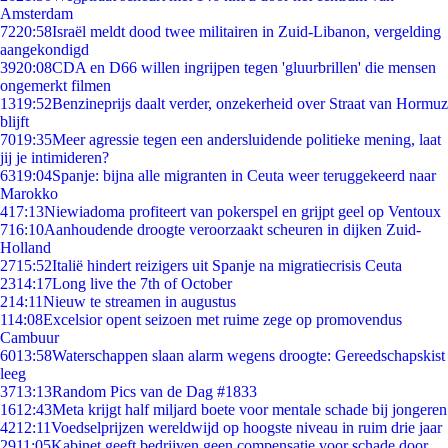
Amsterdam
72
20:58
Israël meldt dood twee militairen in Zuid-Libanon, vergelding
aangekondigd
39
20:08
CDA en D66 willen ingrijpen tegen 'gluurbrillen' die mensen
ongemerkt filmen
13
19:52
Benzineprijs daalt verder, onzekerheid over Straat van Hormuz
blijft
70
19:35
Meer agressie tegen een andersluidende politieke mening, laat
jij je intimideren?
63
19:04
Spanje: bijna alle migranten in Ceuta weer teruggekeerd naar
Marokko
4
17:13
Niewiadoma profiteert van pokerspel en grijpt geel op Ventoux
7
16:10
Aanhoudende droogte veroorzaakt scheuren in dijken Zuid-
Holland
27
15:52
Italië hindert reizigers uit Spanje na migratiecrisis Ceuta
23
14:17
Long live the 7th of October
2
14:11
Nieuw te streamen in augustus
1
14:08
Excelsior opent seizoen met ruime zege op promovendus
Cambuur
60
13:58
Waterschappen slaan alarm wegens droogte: Gereedschapskist
leeg
37
13:13
Random Pics van de Dag #1833
16
12:43
Meta krijgt half miljard boete voor mentale schade bij jongeren
42
12:11
Voedselprijzen wereldwijd op hoogste niveau in ruim drie jaar
29
11:05
Kabinet geeft bedrijven geen compensatie voor schade door