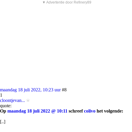
▼ Advertentie door Refinery89
maandag 18 juli 2022, 10:23 uur
#8
1
cloontjevan...
quote:
Op
maandag 18 juli 2022 @ 10:11
schreef
colivo
het volgende:
[..]