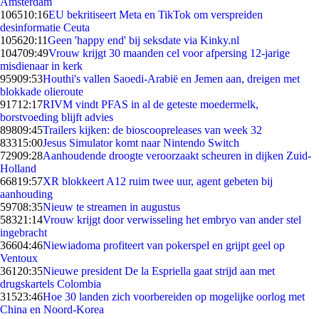
Amsterdam
1065
10:16
EU bekritiseert Meta en TikTok om verspreiden
desinformatie Ceuta
1056
20:11
Geen 'happy end' bij seksdate via Kinky.nl
1047
09:49
Vrouw krijgt 30 maanden cel voor afpersing 12-jarige
misdienaar in kerk
959
09:53
Houthi's vallen Saoedi-Arabië en Jemen aan, dreigen met
blokkade olieroute
917
12:17
RIVM vindt PFAS in al de geteste moedermelk,
borstvoeding blijft advies
898
09:45
Trailers kijken: de bioscoopreleases van week 32
833
15:00
Jesus Simulator komt naar Nintendo Switch
729
09:28
Aanhoudende droogte veroorzaakt scheuren in dijken Zuid-
Holland
668
19:57
XR blokkeert A12 ruim twee uur, agent gebeten bij
aanhouding
597
08:35
Nieuw te streamen in augustus
583
21:14
Vrouw krijgt door verwisseling het embryo van ander stel
ingebracht
366
04:46
Niewiadoma profiteert van pokerspel en grijpt geel op
Ventoux
361
20:35
Nieuwe president De la Espriella gaat strijd aan met
drugskartels Colombia
315
23:46
Hoe 30 landen zich voorbereiden op mogelijke oorlog met
China en Noord-Korea