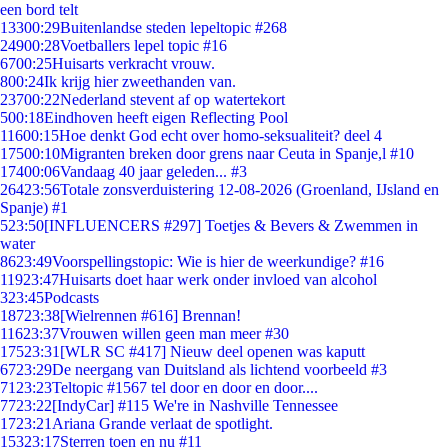
een bord telt
133
00:29
Buitenlandse steden lepeltopic #268
249
00:28
Voetballers lepel topic #16
67
00:25
Huisarts verkracht vrouw.
8
00:24
Ik krijg hier zweethanden van.
237
00:22
Nederland stevent af op watertekort
5
00:18
Eindhoven heeft eigen Reflecting Pool
116
00:15
Hoe denkt God echt over homo-seksualiteit? deel 4
175
00:10
Migranten breken door grens naar Ceuta in Spanje,l #10
174
00:06
Vandaag 40 jaar geleden... #3
264
23:56
Totale zonsverduistering 12-08-2026 (Groenland, IJsland en
Spanje) #1
5
23:50
[INFLUENCERS #297] Toetjes & Bevers & Zwemmen in
water
86
23:49
Voorspellingstopic: Wie is hier de weerkundige? #16
119
23:47
Huisarts doet haar werk onder invloed van alcohol
3
23:45
Podcasts
187
23:38
[Wielrennen #616] Brennan!
116
23:37
Vrouwen willen geen man meer #30
175
23:31
[WLR SC #417] Nieuw deel openen was kaputt
67
23:29
De neergang van Duitsland als lichtend voorbeeld #3
71
23:23
Teltopic #1567 tel door en door en door....
77
23:22
[IndyCar] #115 We're in Nashville Tennessee
17
23:21
Ariana Grande verlaat de spotlight.
153
23:17
Sterren toen en nu #11