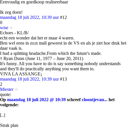
Eenvoudig en goedkoop realiseerbaar
Ik zeg doen!
maandag 18 juli 2022, 10:39 uur
#12
0
wise
Echoes - KL/B/
echt een wonder dat het er maar 4 waren.
Ben wel eens in zo;n mall geweest in de VS en als je ziet hoe druk het
daar vaak is.
I had a splitting headache.From which the future's made.
† Ryan Dunn (June 11, 1977 – June 20, 2011)
It's funny. All you have to do is say something nobody understands
and they'll do practically anything you want them to.
VIVA LA ASSANGE¡
maandag 18 juli 2022, 10:39 uur
#13
2
Miester
quote:
Op
maandag 18 juli 2022 @ 10:39
schreef
cloontjevan...
het
volgende:
[..]
Strak plan