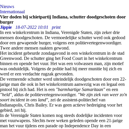
Nieuws
Internationaal
Vier doden bij schietpartij Indiana, schutter doodgeschoten door
burger
Jippie
18-07-2022 10:01
print
In een winkelcentrum in Indiana, Verenigde Staten, zijn zeker drie
mensen doodgeschoten. De vermoedelijke schutter werd ook gedood
door een gewapende burger, volgens een politievertegenwoordiger.
Twee andere mensen raakten gewond.
Het incident gebeurde zondagavond in een winkelcentrum in de stad
Greenwood. De schutter ging het Food Court in het winkelcentrum
binnen en opende het vuur. Het was een volwassen man, zijn motief
was onduidelijk. Volgens de politie had hij meer munitie bij zich en
werd er een verdachte rugzak gevonden.
De vermeende schutter werd uiteindelijk doodgeschoten door een 22-
jarige man die ook in het winkelcentrum aanwezig was en legaal een
pistool bij zich had. Het is een
"barmhartige Samaritaan"
en een
"held",
aldus de politievertegenwoordiger.
"We zijn ziek van weer zo'n
soort incident in ons land",
zei de assistent-politiechef van
Indianapolis, Chris Bailey. Er was geen actieve bedreiging voor het
gebied, zei hij.
In de Verenigde Staten komen nog steeds dodelijke incidenten voor
met vuurwapens. Slechts twee weken geleden opende een 21-jarige
man het vuur tijdens een parade op Independence Day in een