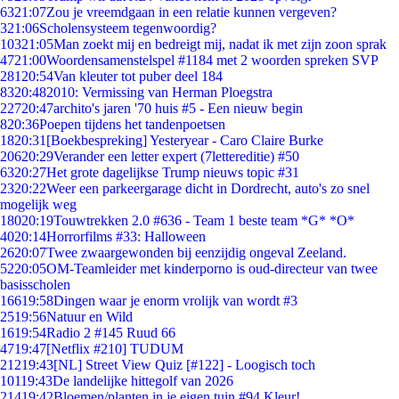
63
21:07
Zou je vreemdgaan in een relatie kunnen vergeven?
3
21:06
Scholensysteem tegenwoordig?
103
21:05
Man zoekt mij en bedreigt mij, nadat ik met zijn zoon sprak
47
21:00
Woordensamenstelspel #1184 met 2 woorden spreken SVP
281
20:54
Van kleuter tot puber deel 184
83
20:48
2010: Vermissing van Herman Ploegstra
227
20:47
archito's jaren '70 huis #5 - Een nieuw begin
8
20:36
Poepen tijdens het tandenpoetsen
18
20:31
[Boekbespreking] Yesteryear - Caro Claire Burke
206
20:29
Verander een letter expert (7lettereditie) #50
63
20:27
Het grote dagelijkse Trump nieuws topic #31
23
20:22
Weer een parkeergarage dicht in Dordrecht, auto's zo snel
mogelijk weg
180
20:19
Touwtrekken 2.0 #636 - Team 1 beste team *G* *O*
40
20:14
Horrorfilms #33: Halloween
26
20:07
Twee zwaargewonden bij eenzijdig ongeval Zeeland.
52
20:05
OM-Teamleider met kinderporno is oud-directeur van twee
basisscholen
166
19:58
Dingen waar je enorm vrolijk van wordt #3
25
19:56
Natuur en Wild
16
19:54
Radio 2 #145 Ruud 66
47
19:47
[Netflix #210] TUDUM
212
19:43
[NL] Street View Quiz [#122] - Loogisch toch
101
19:43
De landelijke hittegolf van 2026
214
19:42
Bloemen/planten in je eigen tuin #94 Kleur!