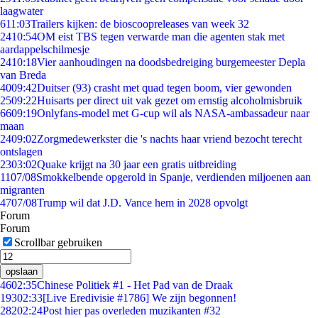
laagwater
6
11:03
Trailers kijken: de bioscoopreleases van week 32
24
10:54
OM eist TBS tegen verwarde man die agenten stak met
aardappelschilmesje
24
10:18
Vier aanhoudingen na doodsbedreiging burgemeester Depla
van Breda
40
09:42
Duitser (93) crasht met quad tegen boom, vier gewonden
25
09:22
Huisarts per direct uit vak gezet om ernstig alcoholmisbruik
66
09:19
Onlyfans-model met G-cup wil als NASA-ambassadeur naar
maan
24
09:02
Zorgmedewerkster die 's nachts haar vriend bezocht terecht
ontslagen
23
03:02
Quake krijgt na 30 jaar een gratis uitbreiding
11
07/08
Smokkelbende opgerold in Spanje, verdienden miljoenen aan
migranten
47
07/08
Trump wil dat J.D. Vance hem in 2028 opvolgt
Forum
Forum
Scrollbar gebruiken
opslaan
46
02:35
Chinese Politiek #1 - Het Pad van de Draak
193
02:33
[Live Eredivisie #1786] We zijn begonnen!
282
02:24
Post hier pas overleden muzikanten #32