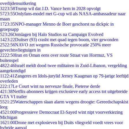
overlijdensuitkering
32
23:58
Trump wil dat J.D. Vance hem in 2028 opvolgt
57
23:55
Onlyfans-model met G-cup wil als NASA-ambassadeur naar
maan
17
23:35
NPO-manager Menno de Boer geschorst na dickpic in
groepsapp
5
23:26
Ontslagen bij Halo Studios na Campaign Evolved
14
23:22
Duitser (93) crasht met quad tegen boom, vier gewonden
25
22:56
NAVO zet wegens Russische provocatie 250% meer
gevechtsvliegtuigen in
22
22:50
Iran en Oman eens over route Straat van Hormuz, VS
buitenspel
48
22:46
Israël meldt dood twee militairen in Zuid-Libanon, vergelding
aangekondigd
11
22:41
Zangeres en Idols-jurylid Jerney Kaagman op 79-jarige leeftijd
overleden
2
22:17
Le Court wint na nerveuze finale, Pieterse derde
4
21:38
Netflix-abonnees krijgen exclusieve early access tot uitgebreide
GTA VI trailer
55
21:25
Waterschappen slaan alarm wegens droogte: Gereedschapskist
leeg
45
21:00
Progressieve Democraat El-Sayed wint nipt voorverkiezing
Michigan
16
21:00
Drone met explosieven bij Duits vliegveld voedt vrees voor
hybride aanval