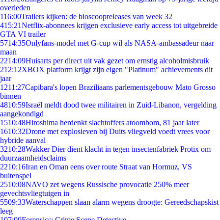
overleden
1
16:00
Trailers kijken: de bioscoopreleases van week 32
4
15:21
Netflix-abonnees krijgen exclusieve early access tot uitgebreide
GTA VI trailer
57
14:35
Onlyfans-model met G-cup wil als NASA-ambassadeur naar
maan
22
14:09
Huisarts per direct uit vak gezet om ernstig alcoholmisbruik
2
12:12
XBOX platform krijgt zijn eigen "Platinum" achievements dit
jaar
12
11:27
Capibara's lopen Braziliaans parlementsgebouw Mato Grosso
binnen
48
10:59
Israël meldt dood twee militairen in Zuid-Libanon, vergelding
aangekondigd
15
10:48
Hiroshima herdenkt slachtoffers atoombom, 81 jaar later
16
10:32
Drone met explosieven bij Duits vliegveld voedt vrees voor
hybride aanval
32
10:28
Wakker Dier dient klacht in tegen insectenfabriek Protix om
duurzaamheidsclaims
22
10:16
Iran en Oman eens over route Straat van Hormuz, VS
buitenspel
25
10:08
NAVO zet wegens Russische provocatie 250% meer
gevechtsvliegtuigen in
55
09:33
Waterschappen slaan alarm wegens droogte: Gereedschapskist
leeg
1
07:00
Forensics: Crime Scene Detective