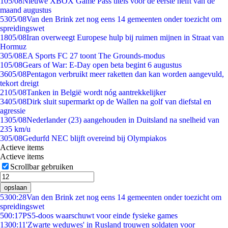
1
05/08
Nieuwe XBOX Game Pass titels voor de eerste helft van de
maand augustus
53
05/08
Van den Brink zet nog eens 14 gemeenten onder toezicht om
spreidingswet
18
05/08
Iran overweegt Europese hulp bij ruimen mijnen in Straat van
Hormuz
3
05/08
EA Sports FC 27 toont The Grounds-modus
1
05/08
Gears of War: E-Day open beta begint 6 augustus
36
05/08
Pentagon verbruikt meer raketten dan kan worden aangevuld,
tekort dreigt
21
05/08
Tanken in België wordt nóg aantrekkelijker
34
05/08
Dirk sluit supermarkt op de Wallen na golf van diefstal en
agressie
13
05/08
Nederlander (23) aangehouden in Duitsland na snelheid van
235 km/u
3
05/08
Gedurfd NEC blijft overeind bij Olympiakos
Actieve items
Actieve items
Scrollbar gebruiken
opslaan
53
00:28
Van den Brink zet nog eens 14 gemeenten onder toezicht om
spreidingswet
5
00:17
PS5-doos waarschuwt voor einde fysieke games
13
00:11
'Zwarte weduwes' in Rusland trouwen soldaten voor