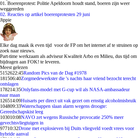
01. Boerenprotest: Politie Apeldoorn houdt stand, boeren zijn weer
weggereden
02. Reacties op artikel boerenprotesten 29 juni
Jippie
Elke dag maak ik even tijd voor de FP om het internet af te struinen op
zoek naar nieuws.
Part-time werkzaam als adviseur Kwaliteit Arbo en Milieu, dus tijd om
bijdragen aan FOK! te leveren.
Meest gelezen
51526
22:45
Random Pics van de Dag #1978
1815
06:40
Zorgmedewerkster die 's nachts haar vriend bezocht terecht
ontslagen
1782
14:35
Onlyfans-model met G-cup wil als NASA-ambassadeur
naar maan
1265
14:09
Huisarts per direct uit vak gezet om ernstig alcoholmisbruik
1048
09:33
Waterschappen slaan alarm wegens droogte:
Gereedschapskist leeg
1030
10:08
NAVO zet wegens Russische provocatie 250% meer
gevechtsvliegtuigen in
977
10:32
Drone met explosieven bij Duits vliegveld voedt vrees voor
hybride aanval