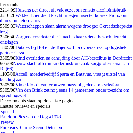
Lees ook
22
14:09
Huisarts per direct uit vak gezet om ernstig alcoholmisbruik
32
10:28
Wakker Dier dient klacht in tegen insectenfabriek Protix om
duurzaamheidsclaims
55
09:33
Waterschappen slaan alarm wegens droogte: Gereedschapskist
leeg
23
06:40
Zorgmedewerkster die 's nachts haar vriend bezocht terecht
ontslagen
18
05/08
Datalek bij Bol en de Bijenkorf na cyberaanval op logistiek
partner Ceva
33
05/08
Kind overleden na aanrijding door AH-bestelbus in Dordrecht
6
05/08
Nieuw slachtoffer in kindermisbruikzaak zorgprofessional Jan
B. (66)
11
05/08
Accell, moederbedrijf Sparta en Batavus, vraagt uitstel van
betaling aan
38
05/08
Vinted-foto's van vrouwen massaal gedeeld op seksfora
53
05/08
Van den Brink zet nog eens 14 gemeenten onder toezicht om
spreidingswet
De comments staan op de laatste pagina
Laatste reviews en specials
special
Random Pics van de Dag #1978
review
Forensics: Crime Scene Detective
special