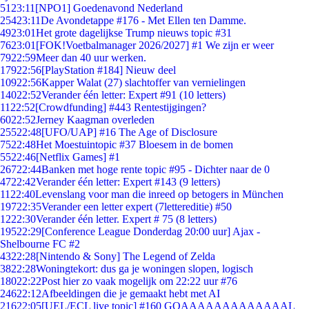
51
23:11
[NPO1] Goedenavond Nederland
254
23:11
De Avondetappe #176 - Met Ellen ten Damme.
49
23:01
Het grote dagelijkse Trump nieuws topic #31
76
23:01
[FOK!Voetbalmanager 2026/2027] #1 We zijn er weer
79
22:59
Meer dan 40 uur werken.
179
22:56
[PlayStation #184] Nieuw deel
109
22:56
Kapper Walat (27) slachtoffer van vernielingen
140
22:52
Verander één letter: Expert #91 (10 letters)
11
22:52
[Crowdfunding] #443 Rentestijgingen?
60
22:52
Jerney Kaagman overleden
255
22:48
[UFO/UAP] #16 The Age of Disclosure
75
22:48
Het Moestuintopic #37 Bloesem in de bomen
55
22:46
[Netflix Games] #1
267
22:44
Banken met hoge rente topic #95 - Dichter naar de 0
47
22:42
Verander één letter: Expert #143 (9 letters)
11
22:40
Levenslang voor man die inreed op betogers in München
197
22:35
Verander een letter expert (7lettereditie) #50
12
22:30
Verander één letter. Expert # 75 (8 letters)
195
22:29
[Conference League Donderdag 20:00 uur] Ajax -
Shelbourne FC #2
43
22:28
[Nintendo & Sony] The Legend of Zelda
38
22:28
Woningtekort: dus ga je woningen slopen, logisch
180
22:22
Post hier zo vaak mogelijk om 22:22 uur #76
246
22:12
Afbeeldingen die je gemaakt hebt met AI
216
22:05
[UEL/ECL live topic] #160 GOAAAAAAAAAAAAAL