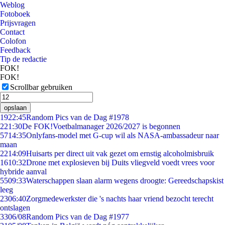
Weblog
Fotoboek
Prijsvragen
Contact
Colofon
Feedback
Tip de redactie
FOK!
FOK!
Scrollbar gebruiken
opslaan
19
22:45
Random Pics van de Dag #1978
2
21:30
De FOK!Voetbalmanager 2026/2027 is begonnen
57
14:35
Onlyfans-model met G-cup wil als NASA-ambassadeur naar
maan
22
14:09
Huisarts per direct uit vak gezet om ernstig alcoholmisbruik
16
10:32
Drone met explosieven bij Duits vliegveld voedt vrees voor
hybride aanval
55
09:33
Waterschappen slaan alarm wegens droogte: Gereedschapskist
leeg
23
06:40
Zorgmedewerkster die 's nachts haar vriend bezocht terecht
ontslagen
33
06/08
Random Pics van de Dag #1977