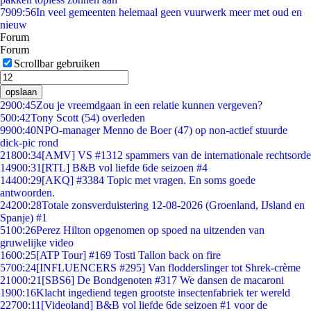
79
09:56
In veel gemeenten helemaal geen vuurwerk meer met oud en
nieuw
Forum
Forum
Scrollbar gebruiken
opslaan
29
00:45
Zou je vreemdgaan in een relatie kunnen vergeven?
5
00:42
Tony Scott (54) overleden
99
00:40
NPO-manager Menno de Boer (47) op non-actief stuurde
dick-pic rond
218
00:34
[AMV] VS #1312 spammers van de internationale rechtsorde
149
00:31
[RTL] B&B vol liefde 6de seizoen #4
144
00:29
[AKQ] #3384 Topic met vragen. En soms goede
antwoorden.
242
00:28
Totale zonsverduistering 12-08-2026 (Groenland, IJsland en
Spanje) #1
51
00:26
Perez Hilton opgenomen op spoed na uitzenden van
gruwelijke video
16
00:25
[ATP Tour] #169 Tosti Tallon back on fire
57
00:24
[INFLUENCERS #295] Van flodderslinger tot Shrek-crème
210
00:21
[SBS6] De Bondgenoten #317 We dansen de macaroni
19
00:16
Klacht ingediend tegen grootste insectenfabriek ter wereld
227
00:11
[Videoland] B&B vol liefde 6de seizoen #1 voor de