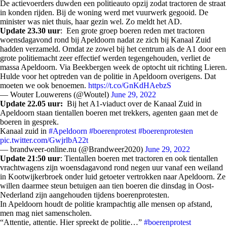
De actievoerders duwden een politieauto opzij zodat tractoren de straat
in konden rijden. Bij de woning werd met vuurwerk gegooid. De
minister was niet thuis, haar gezin wel. Zo meldt het AD.
Update
23.30
uur
: Een grote groep boeren reden met tractoren
woensdagavond rond bij Apeldoorn nadat ze zich bij Kanaal Zuid
hadden verzameld. Omdat ze zowel bij het centrum als de A1 door een
grote politiemacht zeer effectief werden tegengehouden, verliet de
massa Apeldoorn. Via Beekbergen week de optocht uit richting Lieren.
Hulde voor het optreden van de politie in Apeldoorn overigens. Dat
moeten we ook benoemen.
https://t.co/GnKdHAebzS
— Wouter Louwerens (@Woutel)
June 29, 2022
Update
22.05
uur:
Bij het A1-viaduct over de Kanaal Zuid in
Apeldoorn staan tientallen boeren met trekkers, agenten gaan met de
boeren in gesprek.
Kanaal zuid in
#Apeldoorn
#boerenprotest
#boerenprotesten
pic.twitter.com/GwjrlbA22t
— brandweer-online.nu (@Brandweer2020)
June 29, 2022
Update 21
:
50 uur
: Tientallen boeren met tractoren en ook tientallen
vrachtwagens zijn woensdagavond rond negen uur vanaf een weiland
in Kootwijkerbroek onder luid getoeter vertrokken naar Apeldoorn. Ze
willen daarmee steun betuigen aan tien boeren die dinsdag in Oost-
Nederland zijn aangehouden tijdens boerenprotesten.
In Apeldoorn houdt de politie krampachtig alle mensen op afstand,
men mag niet samenscholen.
“Attentie, attentie. Hier spreekt de politie…”
#boerenprotest