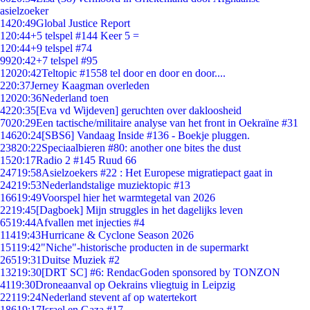
asielzoeker
14
20:49
Global Justice Report
1
20:44
+5 telspel #144 Keer 5 =
1
20:44
+9 telspel #74
99
20:42
+7 telspel #95
120
20:42
Teltopic #1558 tel door en door en door....
2
20:37
Jerney Kaagman overleden
120
20:36
Nederland toen
42
20:35
[Eva vd Wijdeven] geruchten over dakloosheid
70
20:29
Een tactische/militaire analyse van het front in Oekraïne #31
146
20:24
[SBS6] Vandaag Inside #136 - Boekje pluggen.
238
20:22
Speciaalbieren #80: another one bites the dust
15
20:17
Radio 2 #145 Ruud 66
247
19:58
Asielzoekers #22 : Het Europese migratiepact gaat in
242
19:53
Nederlandstalige muziektopic #13
166
19:49
Voorspel hier het warmtegetal van 2026
22
19:45
[Dagboek] Mijn struggles in het dagelijks leven
65
19:44
Afvallen met injecties #4
114
19:43
Hurricane & Cyclone Season 2026
151
19:42
"Niche"-historische producten in de supermarkt
265
19:31
Duitse Muziek #2
132
19:30
[DRT SC] #6: RendacGoden sponsored by TONZON
41
19:30
Droneaanval op Oekrains vliegtuig in Leipzig
221
19:24
Nederland stevent af op watertekort
186
19:17
Israel en Gaza #17