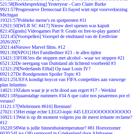
5
21:58
[Boekbespreking] Yesteryear - Caro Claire Burke
99
21:57
Progressieve Democraat El-Sayed wint nipt voorverkiezing
Michigan
193
21:57
Politieke meme's en spotprenten #11
129
21:50
[WLR SC #417] Nieuw deel openen was kaputt
8
21:45
[gratis] Videogames Part 9: Gratis en free-to-play games!
32
21:45
[Voorspellen] Voorspel de eindstand van de Eredivisie
2026/2027
20
21:44
Nieuwe Marvel films. #12
99
21:39
[NPO1] Het Familiediner #23 - te allen tijden
134
21:33
FOK!ers die stoppen met alcohol - waar we stoppen #21
65
21:32
De neergang van Duitsland als lichtend voorbeeld #3
123
21:29
[Nederlands Elftal] Op naar Louis IV?
69
21:27
De Bondgenoten Spoiler Topic #3
83
21:25
UEFA kondigt boycot van FIFA-competities aan vanwege
plan Infantino
140
21:19
Zaken waar je je echt dood aan ergert #17 - Werklui
68
21:18
Spaanstalige nummers #34 A que calor nos pasaremos por el
verano?
111
21:17
[Wielrennen #616] Brennan!
270
21:15
Het enige echte LEGO-topic #45 LEGOOOOOOOOOOO
169
21:13
Wat is op dit moment volgens jou de meest irritante reclame?
#12
162
20:58
Wat is jullie binnenhuistemperatuur? #81 Horrorzomer
60
20:54
Lisa (38) vermoord in Griekenland door Afghaanse