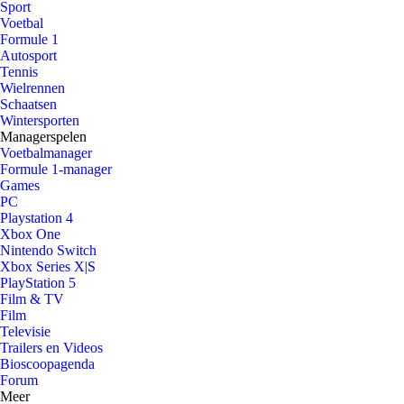
Sport
Voetbal
Formule 1
Autosport
Tennis
Wielrennen
Schaatsen
Wintersporten
Managerspelen
Voetbalmanager
Formule 1-manager
Games
PC
Playstation 4
Xbox One
Nintendo Switch
Xbox Series X|S
PlayStation 5
Film & TV
Film
Televisie
Trailers en Videos
Bioscoopagenda
Forum
Meer