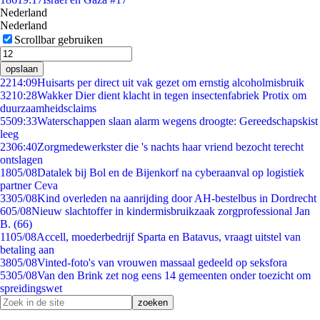
Nederland
Nederland
Scrollbar gebruiken
opslaan
22
14:09
Huisarts per direct uit vak gezet om ernstig alcoholmisbruik
32
10:28
Wakker Dier dient klacht in tegen insectenfabriek Protix om
duurzaamheidsclaims
55
09:33
Waterschappen slaan alarm wegens droogte: Gereedschapskist
leeg
23
06:40
Zorgmedewerkster die 's nachts haar vriend bezocht terecht
ontslagen
18
05/08
Datalek bij Bol en de Bijenkorf na cyberaanval op logistiek
partner Ceva
33
05/08
Kind overleden na aanrijding door AH-bestelbus in Dordrecht
6
05/08
Nieuw slachtoffer in kindermisbruikzaak zorgprofessional Jan
B. (66)
11
05/08
Accell, moederbedrijf Sparta en Batavus, vraagt uitstel van
betaling aan
38
05/08
Vinted-foto's van vrouwen massaal gedeeld op seksfora
53
05/08
Van den Brink zet nog eens 14 gemeenten onder toezicht om
spreidingswet