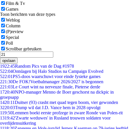
Film & Tv
Games
Toon berichten van deze types
Weblog
Column
(P)review
Special
Poll
Scrollbar gebruiken
opslaan
19
22:45
Random Pics van de Dag #1978
5
22:04
Ontslagen bij Halo Studios na Campaign Evolved
5
22:01
PS5-doos waarschuwt voor einde fysieke games
2
21:30
De FOK!Voetbalmanager 2026/2027 is begonnen
2
21:03
Le Court wint na nerveuze finale, Pieterse derde
17
20:40
NPO-manager Menno de Boer geschorst na dickpic in
groepsapp
14
20:11
Duitser (93) crasht met quad tegen boom, vier gewonden
32
20:03
Trump wil dat J.D. Vance hem in 2028 opvolgt
1
19:50
Lemmen boekt eerste profzege in zware Ronde van Polen-rit
13
19:42
'Zwarte weduwes' in Rusland trouwen soldaten voor
overlijdensuitkering
11
18:20
Zangeres en Idols-jurylid Jerney Kaagman op 79-jarige leeftijd