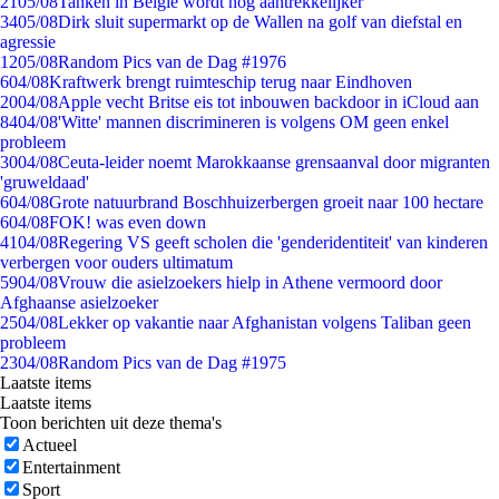
21
05/08
Tanken in België wordt nóg aantrekkelijker
34
05/08
Dirk sluit supermarkt op de Wallen na golf van diefstal en
agressie
12
05/08
Random Pics van de Dag #1976
6
04/08
Kraftwerk brengt ruimteschip terug naar Eindhoven
20
04/08
Apple vecht Britse eis tot inbouwen backdoor in iCloud aan
84
04/08
'Witte' mannen discrimineren is volgens OM geen enkel
probleem
30
04/08
Ceuta-leider noemt Marokkaanse grensaanval door migranten
'gruweldaad'
6
04/08
Grote natuurbrand Boschhuizerbergen groeit naar 100 hectare
6
04/08
FOK! was even down
41
04/08
Regering VS geeft scholen die 'genderidentiteit' van kinderen
verbergen voor ouders ultimatum
59
04/08
Vrouw die asielzoekers hielp in Athene vermoord door
Afghaanse asielzoeker
25
04/08
Lekker op vakantie naar Afghanistan volgens Taliban geen
probleem
23
04/08
Random Pics van de Dag #1975
Laatste items
Laatste items
Toon berichten uit deze thema's
Actueel
Entertainment
Sport