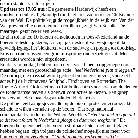
de arrestanten vrij te krijgen.
Updates tot 17.05 uur:
De gemeente Harderwijk heeft een
noodverordening afgekondigd rond het huis van minister Christianne
van der Wal. De politie krijgt de mogelijkheid in de wijk van Van der
Wal preventief te controleren en fouilleren, zegt Van Schaik. De
maatregel geldt zeker een week.
Er zijn tot nu toe 10 boeren aangehouden in Oost-Nederland na de
boerenprotesten gisteren, zij zijn gearresteerd vanwege openlijke
geweldpleging, het blokkeren van de snelweg en poging tot doodslag.
Er is een ondertussen een groot opsporingsonderzoek gestart. Meer
arrestaties worden niet uitgesloten.
Eerder vanmiddag hebben boeren via social media opgeroepen om
maandag met een grootschalige actie "
heel Nederland plat te leggen
."
De oproep, die massaal wordt gedeeld en onderschreven, voorziet in
acties bij de luchthavens Schiphol, Eindhoven en Rotterdam The
Hague Airport. Ook zegt men distributiecentra voor levensmiddelen en
de Rotterdamse haven als doelwit voor acties te kiezen. Een groep
truckers wil zich maandag aansluiten bij de acties.
De politie heeft aangegeven alle bij de boerenprotesten veroorzaakte
schade te willen verhalen op de boeren. Dat zegt nationaal
commandant van de politie Willem Woelders."
Het kan niet zo zijn dat
je dit soort feiten in Nederland pleegt en daarmee wegkomt."
De
boeren die tijdens het actie voeren strafbare feiten met hun trekkers
hebben begaan, zijn volgens de politiechef mogelijk niet meer voor
hun voertuigen verzekerd. "
Op dit moment verkennen wij de