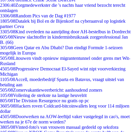
23
06:40
Zorgmedewerkster die 's nachts haar vriend bezocht terecht
ontslagen
33
06/08
Random Pics van de Dag #1977
18
05/08
Datalek bij Bol en de Bijenkorf na cyberaanval op logistiek
partner Ceva
33
05/08
Kind overleden na aanrijding door AH-bestelbus in Dordrecht
6
05/08
Nieuw slachtoffer in kindermisbruikzaak zorgprofessional Jan
B. (66)
3
05/08
Geen Qatar en Abu Dhabi? Dan eindigt Formule 1-seizoen
mogelijk in Europa
5
05/08
Litouwen vindt opnieuw migrantentunnel onder grens met Wit-
Rusland
45
05/08
Progressieve Democraat El-Sayed wint nipt voorverkiezing
Michigan
11
05/08
Accell, moederbedrijf Sparta en Batavus, vraagt uitstel van
betaling aan
5
05/08
Zomervakantieweerbericht: aanhoudend zomers
1
05/08
Vollering de sterkste na lastige heuvelrit
8
05/08
The Division Resurgence nu gratis op pc
36
05/08
Hackers roven Coldcard-bitcoinwallets leeg voor 114 miljoen
dollar
45
05/08
Doorwerken na AOW-leeftijd vaker vastgelegd in cao's, moet
werken na je 67e de norm worden?
38
05/08
Vinted-foto's van vrouwen massaal gedeeld op seksfora