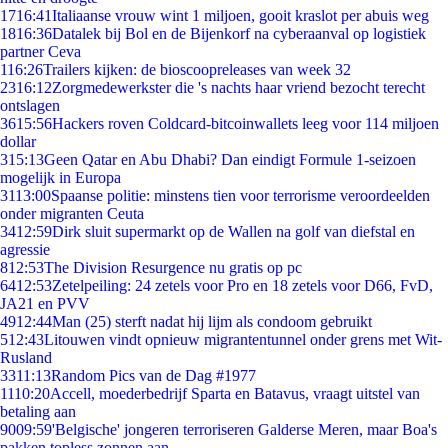
17
16:41
Italiaanse vrouw wint 1 miljoen, gooit kraslot per abuis weg
18
16:36
Datalek bij Bol en de Bijenkorf na cyberaanval op logistiek
partner Ceva
1
16:26
Trailers kijken: de bioscoopreleases van week 32
23
16:12
Zorgmedewerkster die 's nachts haar vriend bezocht terecht
ontslagen
36
15:56
Hackers roven Coldcard-bitcoinwallets leeg voor 114 miljoen
dollar
3
15:13
Geen Qatar en Abu Dhabi? Dan eindigt Formule 1-seizoen
mogelijk in Europa
31
13:00
Spaanse politie: minstens tien voor terrorisme veroordeelden
onder migranten Ceuta
34
12:59
Dirk sluit supermarkt op de Wallen na golf van diefstal en
agressie
8
12:53
The Division Resurgence nu gratis op pc
64
12:53
Zetelpeiling: 24 zetels voor Pro en 18 zetels voor D66, FvD,
JA21 en PVV
49
12:44
Man (25) sterft nadat hij lijm als condoom gebruikt
5
12:43
Litouwen vindt opnieuw migrantentunnel onder grens met Wit-
Rusland
33
11:13
Random Pics van de Dag #1977
11
10:20
Accell, moederbedrijf Sparta en Batavus, vraagt uitstel van
betaling aan
90
09:59
'Belgische' jongeren terroriseren Galderse Meren, maar Boa's
pakken topless zonnen aan