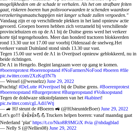
mogelijkheden om de schade te verhalen. Als het om strafbare feiten
gaat, riskeren boeren hun polisvoorwaarden te schenden waardoor
verzekeringsmaatschappijen niet langer schade zullen vergoeden."
Vandaag zijn er op verschillende plekken in het land opnieuw actie
gevoerd. Groepen boeren hebben zich verzameld bij verschillende
provinciehuizen en op de A1 bij de Duitse grens werd het verkeer
korte tijd tegengehouden. Meer dan honderd tractoren blokkeerden
rond 13.30 uur tot 17.00 uur voorbij Oldenzaal de snelweg.Het
verkeer vanuit Duitsland stond sinds 13.30 uur vast.
Tegen 15.00 uur werd de A1 in Overijssel opnieuw geblokkeerd, nu in
beide richtingen.
De A1 in Hengelo. Begint langzaam weer op gang te komen.
#boerenprotest
#boerenopstand
#NoFarmersNoFood
#boeren
#file
pic.twitter.com/2XzKqfJN7h
— Wessel (@wesselzz)
June 29, 2022
Prachtig!
#DeLutte
#Overijssel
bij de Duitse grens.
#Boerenprotest
#boerenopstand
#Burgerprotest
#Burgeropstand
#Volksopstand
Tegen de doldwaze stikstofplannen van het
#kabinet
!
pic.twitter.com/cgLAdi1Wtj
— 🚙 HJ steunt de #Boeren 🚜 (@HJsteuntdeBoer)
June 29, 2022
Let’s go!!! 👍👍👍💪💪Truckers helpen boeren: vanaf maandag gaat
Nederland ’plat’
https://t.co/Nko8R9MGiX
#via
@nhdagblad
— Nelly S (@Nellies08)
June 29, 2022