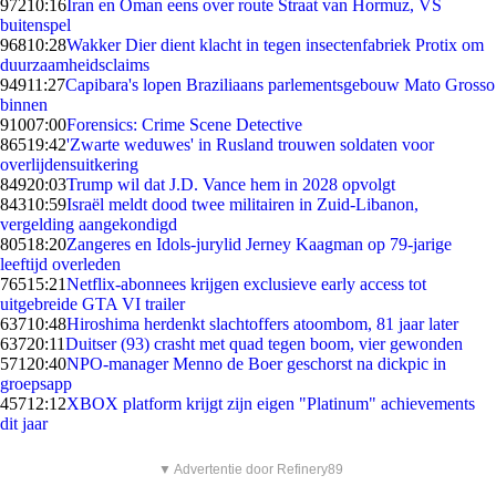
972
10:16
Iran en Oman eens over route Straat van Hormuz, VS
buitenspel
968
10:28
Wakker Dier dient klacht in tegen insectenfabriek Protix om
duurzaamheidsclaims
949
11:27
Capibara's lopen Braziliaans parlementsgebouw Mato Grosso
binnen
910
07:00
Forensics: Crime Scene Detective
865
19:42
'Zwarte weduwes' in Rusland trouwen soldaten voor
overlijdensuitkering
849
20:03
Trump wil dat J.D. Vance hem in 2028 opvolgt
843
10:59
Israël meldt dood twee militairen in Zuid-Libanon,
vergelding aangekondigd
805
18:20
Zangeres en Idols-jurylid Jerney Kaagman op 79-jarige
leeftijd overleden
765
15:21
Netflix-abonnees krijgen exclusieve early access tot
uitgebreide GTA VI trailer
637
10:48
Hiroshima herdenkt slachtoffers atoombom, 81 jaar later
637
20:11
Duitser (93) crasht met quad tegen boom, vier gewonden
571
20:40
NPO-manager Menno de Boer geschorst na dickpic in
groepsapp
457
12:12
XBOX platform krijgt zijn eigen "Platinum" achievements
dit jaar
▼ Advertentie door Refinery89