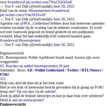
over
#vanderwal
pic.twitter.com/7Na22QQZmE
— Ton F. van Dijk (@tonfvandijk)
June 28, 2022
Eind van de straat.
#boerenprotest
#vanderwal
pic.twitter.com/zYmcWZIw6F
— Ton F. van Dijk (@tonfvandijk)
June 28, 2022
Agenten van
@POL_Gelderland
hebben door hun beheerste optreden
verdere escalatie bij de woning van de minister voorkomen. Er werd
wel met vuurwerk gegooid en brand gesticht en een politieauto
vernield. Maar het had makkelijk écht verkeerd kunnen gaan.
#vanderwal
#boerenprotest
— Ton F. van Dijk (@tonfvandijk)
June 28, 2022
Paginaoverzicht
01. Boerenprotest: Politie Apeldoorn houdt stand, boeren zijn weer
weggereden
02. Reacties op artikel boerenprotesten 29 juni
Submitter:
Bron:
AD / Politie Gelderland / Twitter / RTLNieuws /
FOK!
321
Help ons; deel dit item als je het leuk vond
Heb je een leuk of interessant bericht gevonden dat je graag op FOK!
terug ziet?
Tip ons dan via de submit!
Zoek jij altijd de leukste nieuwtjes en kun je daar leuk over schrijven?
Meld je aan als nieuwsposter!
Paginaoverzicht