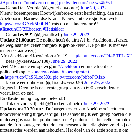
#Apeldoorn
#noodverordening
pic.twitter.com/soXws4bYv1
— Gerard ten Voorde (@gerardtenvoorde)
June 29, 2022
Nieuw boerenprotest Kootwijkerbroek: eerst herdenking, dan naar
Apeldoorn - Barneveldse Krant | Nieuws uit de regio Barneveld
https://t.co/0GAgk5F0EN
Trots op ons boerendorp!!
#IksteunONZEboeren
#Hetisklaar
— Gerard 🚜❤💯 (@gerardkwb)
June 29, 2022
Update
21.00uur
: De politie heeft de afrit A1 bij Apeldoorn afgezet,
de weg naar het cellencomplex is geblokkeerd. De politie us met veel
materieel aanwezig.
Afrit Apeldoorn/Hoenderloo afrit 19…..
pic.twitter.com/U44BTFLeXJ
— kees (@kees92267188)
June 29, 2022
Veel ME aan de europaweg in
#Apeldoorn
en in de lucht de
politiehelikopter
#boerenopstand
#boerenprotest
📸
https://t.co/UaSSLco5Xu
pic.twitter.com/jbbboPO1zo
— brandweer-online.nu (@Brandweer2020)
June 29, 2022
Ergens in Drenthe is een grote groep van zo'n 600 verschillende
voertuigen op pad.
Eindbestemming nog niet bekend!!
— Tukker voor vrijheid (@Tukkersvrijheid)
June 29, 2022
Updates tot 20.30 uur
: De burgemeester van Apeldoorn heeft een
noodverordening uitgevaardigd. De aanleiding is een groep boeren die
onderweg is naar het politiebureau in Apeldoorn. In het cellencomplex
aan de Europaweg zouden de tien mensen zitten die gisteravond bij de
protestacties werden aangehouden. Het doel van de actie zou zijn om