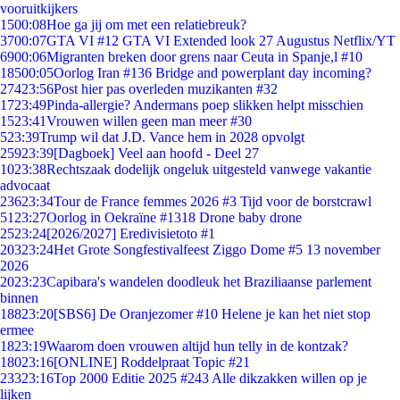
vooruitkijkers
15
00:08
Hoe ga jij om met een relatiebreuk?
37
00:07
GTA VI #12 GTA VI Extended look 27 Augustus Netflix/YT
69
00:06
Migranten breken door grens naar Ceuta in Spanje,l #10
185
00:05
Oorlog Iran #136 Bridge and powerplant day incoming?
274
23:56
Post hier pas overleden muzikanten #32
17
23:49
Pinda-allergie? Andermans poep slikken helpt misschien
15
23:41
Vrouwen willen geen man meer #30
5
23:39
Trump wil dat J.D. Vance hem in 2028 opvolgt
259
23:39
[Dagboek] Veel aan hoofd - Deel 27
10
23:38
Rechtszaak dodelijk ongeluk uitgesteld vanwege vakantie
advocaat
236
23:34
Tour de France femmes 2026 #3 Tijd voor de borstcrawl
51
23:27
Oorlog in Oekraïne #1318 Drone baby drone
25
23:24
[2026/2027] Eredivisietoto #1
203
23:24
Het Grote Songfestivalfeest Ziggo Dome #5 13 november
2026
20
23:23
Capibara's wandelen doodleuk het Braziliaanse parlement
binnen
188
23:20
[SBS6] De Oranjezomer #10 Helene je kan het niet stop
ermee
18
23:19
Waarom doen vrouwen altijd hun telly in de kontzak?
180
23:16
[ONLINE] Roddelpraat Topic #21
233
23:16
Top 2000 Editie 2025 #243 Alle dikzakken willen op je
lijken