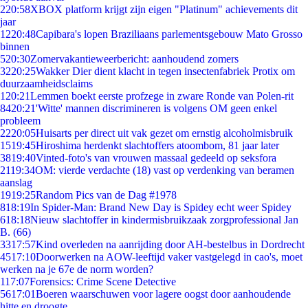
2
20:58
XBOX platform krijgt zijn eigen "Platinum" achievements dit
jaar
12
20:48
Capibara's lopen Braziliaans parlementsgebouw Mato Grosso
binnen
5
20:30
Zomervakantieweerbericht: aanhoudend zomers
32
20:25
Wakker Dier dient klacht in tegen insectenfabriek Protix om
duurzaamheidsclaims
1
20:21
Lemmen boekt eerste profzege in zware Ronde van Polen-rit
84
20:21
'Witte' mannen discrimineren is volgens OM geen enkel
probleem
22
20:05
Huisarts per direct uit vak gezet om ernstig alcoholmisbruik
15
19:45
Hiroshima herdenkt slachtoffers atoombom, 81 jaar later
38
19:40
Vinted-foto's van vrouwen massaal gedeeld op seksfora
21
19:34
OM: vierde verdachte (18) vast op verdenking van beramen
aanslag
19
19:25
Random Pics van de Dag #1978
8
18:19
In Spider-Man: Brand New Day is Spidey echt weer Spidey
6
18:18
Nieuw slachtoffer in kindermisbruikzaak zorgprofessional Jan
B. (66)
33
17:57
Kind overleden na aanrijding door AH-bestelbus in Dordrecht
45
17:10
Doorwerken na AOW-leeftijd vaker vastgelegd in cao's, moet
werken na je 67e de norm worden?
1
17:07
Forensics: Crime Scene Detective
56
17:01
Boeren waarschuwen voor lagere oogst door aanhoudende
hitte en droogte