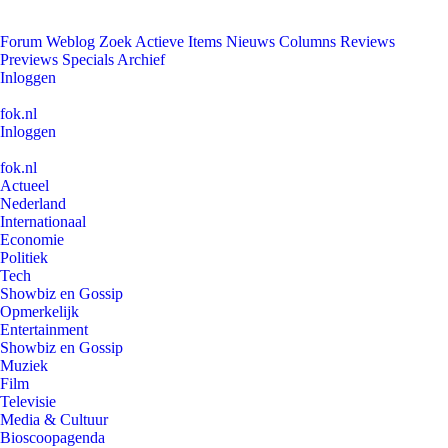
Forum
Weblog
Zoek
Actieve Items
Nieuws
Columns
Reviews
Previews
Specials
Archief
Inloggen
fok.nl
Inloggen
fok.nl
Actueel
Nederland
Internationaal
Economie
Politiek
Tech
Showbiz en Gossip
Opmerkelijk
Entertainment
Showbiz en Gossip
Muziek
Film
Televisie
Media & Cultuur
Bioscoopagenda