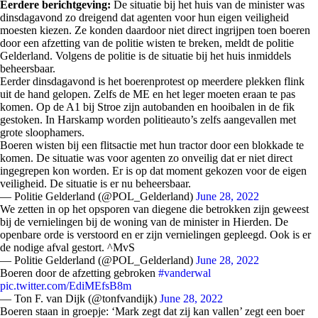
Eerdere berichtgeving:
De situatie bij het huis van de minister was
dinsdagavond zo dreigend dat agenten voor hun eigen veiligheid
moesten kiezen. Ze konden daardoor niet direct ingrijpen toen boeren
door een afzetting van de politie wisten te breken, meldt de politie
Gelderland. Volgens de politie is de situatie bij het huis inmiddels
beheersbaar.
Eerder dinsdagavond is het boerenprotest op meerdere plekken flink
uit de hand gelopen. Zelfs de ME en het leger moeten eraan te pas
komen. Op de A1 bij Stroe zijn autobanden en hooibalen in de fik
gestoken. In Harskamp worden politieauto’s zelfs aangevallen met
grote sloophamers.
Boeren wisten bij een flitsactie met hun tractor door een blokkade te
komen. De situatie was voor agenten zo onveilig dat er niet direct
ingegrepen kon worden. Er is op dat moment gekozen voor de eigen
veiligheid. De situatie is er nu beheersbaar.
— Politie Gelderland (@POL_Gelderland)
June 28, 2022
We zetten in op het opsporen van diegene die betrokken zijn geweest
bij de vernielingen bij de woning van de minister in Hierden. De
openbare orde is verstoord en er zijn vernielingen gepleegd. Ook is er
de nodige afval gestort. ^MvS
— Politie Gelderland (@POL_Gelderland)
June 28, 2022
Boeren door de afzetting gebroken
#vanderwal
pic.twitter.com/EdiMEfsB8m
— Ton F. van Dijk (@tonfvandijk)
June 28, 2022
Boeren staan in groepje: ‘Mark zegt dat zij kan vallen’ zegt een boer