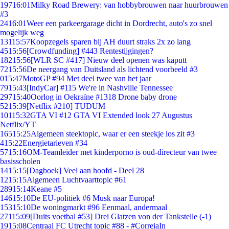
197
16:01
Milky Road Brewery: van hobbybrouwen naar huurbrouwen
#3
24
16:01
Weer een parkeergarage dicht in Dordrecht, auto's zo snel
mogelijk weg
131
15:57
Koopzegels sparen bij AH duurt straks 2x zo lang
45
15:56
[Crowdfunding] #443 Rentestijgingen?
182
15:56
[WLR SC #417] Nieuw deel openen was kaputt
72
15:56
De neergang van Duitsland als lichtend voorbeeld #3
0
15:47
MotoGP #94 Met deel twee van het jaar
79
15:43
[IndyCar] #115 We're in Nashville Tennessee
297
15:40
Oorlog in Oekraïne #1318 Drone baby drone
52
15:39
[Netflix #210] TUDUM
101
15:32
GTA VI #12 GTA VI Extended look 27 Augustus
Netflix/YT
165
15:25
Algemeen steektopic, waar er een steekje los zit #3
4
15:22
Energietarieven #34
57
15:16
OM-Teamleider met kinderporno is oud-directeur van twee
basisscholen
14
15:15
[Dagboek] Veel aan hoofd - Deel 28
12
15:15
Algemeen Luchtvaarttopic #61
289
15:14
Keane #5
146
15:10
De EU-politiek #6 Musk naar Europa!
153
15:10
De woningmarkt #96 Eenmaal, andermaal
271
15:09
[Duits voetbal #53] Drei Glatzen von der Tankstelle (-1)
19
15:08
Centraal FC Utrecht topic #88 - #CorreiaIn