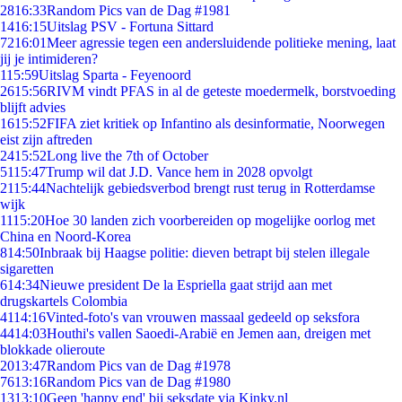
28
16:33
Random Pics van de Dag #1981
14
16:15
Uitslag PSV - Fortuna Sittard
72
16:01
Meer agressie tegen een andersluidende politieke mening, laat
jij je intimideren?
1
15:59
Uitslag Sparta - Feyenoord
26
15:56
RIVM vindt PFAS in al de geteste moedermelk, borstvoeding
blijft advies
16
15:52
FIFA ziet kritiek op Infantino als desinformatie, Noorwegen
eist zijn aftreden
24
15:52
Long live the 7th of October
51
15:47
Trump wil dat J.D. Vance hem in 2028 opvolgt
21
15:44
Nachtelijk gebiedsverbod brengt rust terug in Rotterdamse
wijk
11
15:20
Hoe 30 landen zich voorbereiden op mogelijke oorlog met
China en Noord-Korea
8
14:50
Inbraak bij Haagse politie: dieven betrapt bij stelen illegale
sigaretten
6
14:34
Nieuwe president De la Espriella gaat strijd aan met
drugskartels Colombia
41
14:16
Vinted-foto's van vrouwen massaal gedeeld op seksfora
44
14:03
Houthi's vallen Saoedi-Arabië en Jemen aan, dreigen met
blokkade olieroute
20
13:47
Random Pics van de Dag #1978
76
13:16
Random Pics van de Dag #1980
13
13:10
Geen 'happy end' bij seksdate via Kinky.nl