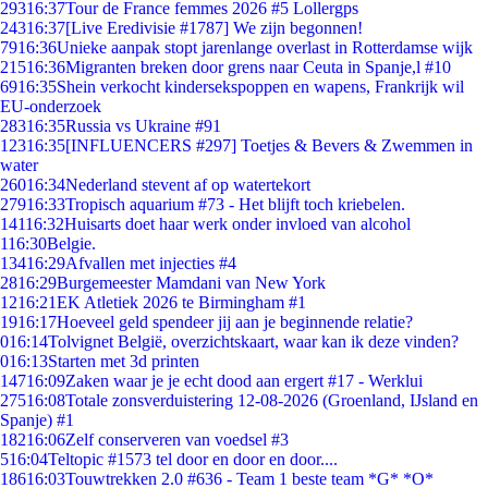
293
16:37
Tour de France femmes 2026 #5 Lollergps
243
16:37
[Live Eredivisie #1787] We zijn begonnen!
79
16:36
Unieke aanpak stopt jarenlange overlast in Rotterdamse wijk
215
16:36
Migranten breken door grens naar Ceuta in Spanje,l #10
69
16:35
Shein verkocht kindersekspoppen en wapens, Frankrijk wil
EU-onderzoek
283
16:35
Russia vs Ukraine #91
123
16:35
[INFLUENCERS #297] Toetjes & Bevers & Zwemmen in
water
260
16:34
Nederland stevent af op watertekort
279
16:33
Tropisch aquarium #73 - Het blijft toch kriebelen.
141
16:32
Huisarts doet haar werk onder invloed van alcohol
1
16:30
Belgie.
134
16:29
Afvallen met injecties #4
28
16:29
Burgemeester Mamdani van New York
12
16:21
EK Atletiek 2026 te Birmingham #1
19
16:17
Hoeveel geld spendeer jij aan je beginnende relatie?
0
16:14
Tolvignet België, overzichtskaart, waar kan ik deze vinden?
0
16:13
Starten met 3d printen
147
16:09
Zaken waar je je echt dood aan ergert #17 - Werklui
275
16:08
Totale zonsverduistering 12-08-2026 (Groenland, IJsland en
Spanje) #1
182
16:06
Zelf conserveren van voedsel #3
5
16:04
Teltopic #1573 tel door en door en door....
186
16:03
Touwtrekken 2.0 #636 - Team 1 beste team *G* *O*