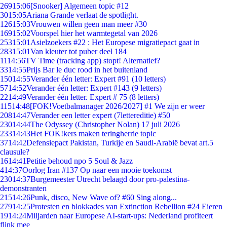
269
15:06
[Snooker] Algemeen topic #12
30
15:05
Ariana Grande verlaat de spotlight.
126
15:03
Vrouwen willen geen man meer #30
169
15:02
Voorspel hier het warmtegetal van 2026
253
15:01
Asielzoekers #22 : Het Europese migratiepact gaat in
283
15:01
Van kleuter tot puber deel 184
11
14:56
TV Time (tracking app) stopt! Alternatief?
33
14:55
Prijs Bar le duc rood in het buitenland
150
14:55
Verander één letter: Expert #91 (10 letters)
57
14:52
Verander één letter: Expert #143 (9 letters)
22
14:49
Verander één letter. Expert # 75 (8 letters)
115
14:48
[FOK!Voetbalmanager 2026/2027] #1 We zijn er weer
208
14:47
Verander een letter expert (7lettereditie) #50
230
14:44
The Odyssey (Christopher Nolan) 17 juli 2026
233
14:43
Het FOK!kers maken teringherrie topic
37
14:42
Defensiepact Pakistan, Turkije en Saudi-Arabië bevat art.5
clausule?
16
14:41
Petitie behoud npo 5 Soul & Jazz
4
14:37
Oorlog Iran #137 Op naar een mooie toekomst
230
14:37
Burgemeester Utrecht belaagd door pro-palestina-
demonstranten
215
14:26
Punk, disco, New Wave of? #60 Sing along...
279
14:25
Protesten en blokkades van Extinction Rebellion #24 Eieren
19
14:24
Miljarden naar Europese AI-start-ups: Nederland profiteert
flink mee