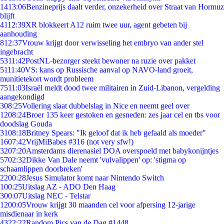
14
13:06
Benzineprijs daalt verder, onzekerheid over Straat van Hormuz
blijft
41
12:39
XR blokkeert A12 ruim twee uur, agent gebeten bij
aanhouding
8
12:37
Vrouw krijgt door verwisseling het embryo van ander stel
ingebracht
53
11:42
PostNL-bezorger steekt bewoner na ruzie over pakket
51
11:40
VS: kans op Russische aanval op NAVO-land groeit,
munitietekort wordt probleem
75
11:03
Israël meldt dood twee militairen in Zuid-Libanon, vergelding
aangekondigd
3
08:25
Vollering slaat dubbelslag in Nice en neemt geel over
12
08:24
Broer 135 keer gestoken en gesneden: zes jaar cel en tbs voor
doodslag Gouda
31
08:18
Britney Spears: "Ik geloof dat ik heb gefaald als moeder"
16
07:42
VrijMiBabes #316 (not very sfw!)
32
07:20
Amsterdams dierenasiel DOA overspoeld met babykonijntjes
57
02:32
Dikke Van Dale neemt 'vulvalippen' op: 'stigma op
schaamlippen doorbreken'
22
00:28
Jesus Simulator komt naar Nintendo Switch
1
00:25
Uitslag AZ - ADO Den Haag
3
00:07
Uitslag NEC - Telstar
12
00:05
Vrouw krijgt 30 maanden cel voor afpersing 12-jarige
misdienaar in kerk
43
22:22
Random Pics van de Dag #1448