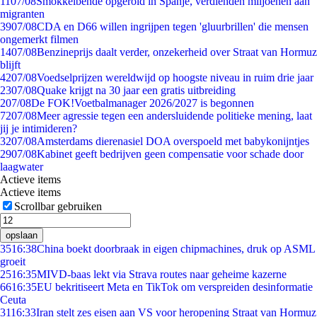
11
07/08
Smokkelbende opgerold in Spanje, verdienden miljoenen aan
migranten
39
07/08
CDA en D66 willen ingrijpen tegen 'gluurbrillen' die mensen
ongemerkt filmen
14
07/08
Benzineprijs daalt verder, onzekerheid over Straat van Hormuz
blijft
42
07/08
Voedselprijzen wereldwijd op hoogste niveau in ruim drie jaar
23
07/08
Quake krijgt na 30 jaar een gratis uitbreiding
2
07/08
De FOK!Voetbalmanager 2026/2027 is begonnen
72
07/08
Meer agressie tegen een andersluidende politieke mening, laat
jij je intimideren?
32
07/08
Amsterdams dierenasiel DOA overspoeld met babykonijntjes
29
07/08
Kabinet geeft bedrijven geen compensatie voor schade door
laagwater
Actieve items
Actieve items
Scrollbar gebruiken
opslaan
35
16:38
China boekt doorbraak in eigen chipmachines, druk op ASML
groeit
25
16:35
MIVD-baas lekt via Strava routes naar geheime kazerne
66
16:35
EU bekritiseert Meta en TikTok om verspreiden desinformatie
Ceuta
31
16:33
Iran stelt zes eisen aan VS voor heropening Straat van Hormuz