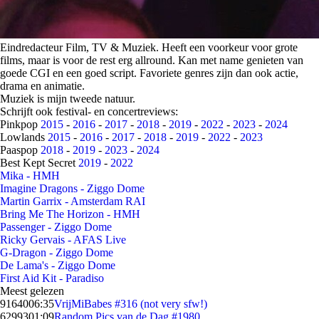
Eindredacteur Film, TV & Muziek. Heeft een voorkeur voor grote
films, maar is voor de rest erg allround. Kan met name genieten van
goede CGI en een goed script. Favoriete genres zijn dan ook actie,
drama en animatie.
Muziek is mijn tweede natuur.
Schrijft ook festival- en concertreviews:
Pinkpop
2015
-
2016
-
2017
-
2018
-
2019
-
2022
-
2023
-
2024
Lowlands
2015
-
2016
-
2017
-
2018
-
2019
-
2022
-
2023
Paaspop
2018
-
2019
-
2023
-
2024
Best Kept Secret
2019
-
2022
Mika - HMH
Imagine Dragons - Ziggo Dome
Martin Garrix - Amsterdam RAI
Bring Me The Horizon - HMH
Passenger - Ziggo Dome
Ricky Gervais - AFAS Live
G-Dragon - Ziggo Dome
De Lama's - Ziggo Dome
First Aid Kit - Paradiso
Meest gelezen
91640
06:35
VrijMiBabes #316 (not very sfw!)
62993
01:09
Random Pics van de Dag #1980