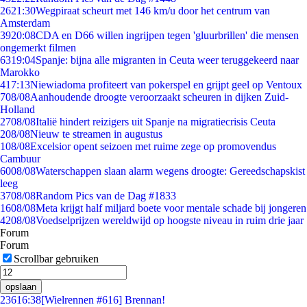
26
21:30
Wegpiraat scheurt met 146 km/u door het centrum van
Amsterdam
39
20:08
CDA en D66 willen ingrijpen tegen 'gluurbrillen' die mensen
ongemerkt filmen
63
19:04
Spanje: bijna alle migranten in Ceuta weer teruggekeerd naar
Marokko
4
17:13
Niewiadoma profiteert van pokerspel en grijpt geel op Ventoux
7
08/08
Aanhoudende droogte veroorzaakt scheuren in dijken Zuid-
Holland
27
08/08
Italië hindert reizigers uit Spanje na migratiecrisis Ceuta
2
08/08
Nieuw te streamen in augustus
1
08/08
Excelsior opent seizoen met ruime zege op promovendus
Cambuur
60
08/08
Waterschappen slaan alarm wegens droogte: Gereedschapskist
leeg
37
08/08
Random Pics van de Dag #1833
16
08/08
Meta krijgt half miljard boete voor mentale schade bij jongeren
42
08/08
Voedselprijzen wereldwijd op hoogste niveau in ruim drie jaar
Forum
Forum
Scrollbar gebruiken
opslaan
236
16:38
[Wielrennen #616] Brennan!