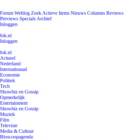
Forum
Weblog
Zoek
Actieve Items
Nieuws
Columns
Reviews
Previews
Specials
Archief
Inloggen
fok.nl
Inloggen
fok.nl
Actueel
Nederland
Internationaal
Economie
Politiek
Tech
Showbiz en Gossip
Opmerkelijk
Entertainment
Showbiz en Gossip
Muziek
Film
Televisie
Media & Cultuur
Bioscoopagenda