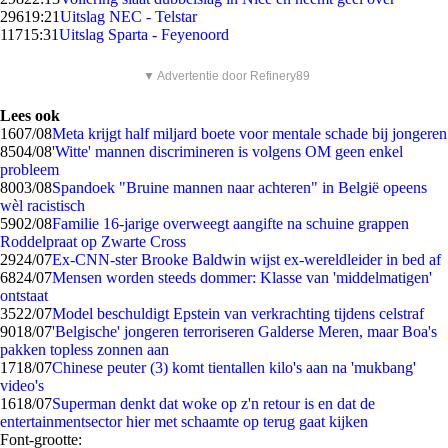
296
19:21
Uitslag NEC - Telstar
117
15:31
Uitslag Sparta - Feyenoord
▼ Advertentie door Refinery89
Lees ook
16
07/08
Meta krijgt half miljard boete voor mentale schade bij jongeren
85
04/08
'Witte' mannen discrimineren is volgens OM geen enkel
probleem
80
03/08
Spandoek "Bruine mannen naar achteren" in België opeens
wèl racistisch
59
02/08
Familie 16-jarige overweegt aangifte na schuine grappen
Roddelpraat op Zwarte Cross
29
24/07
Ex-CNN-ster Brooke Baldwin wijst ex-wereldleider in bed af
68
24/07
Mensen worden steeds dommer: Klasse van 'middelmatigen'
ontstaat
35
22/07
Model beschuldigt Epstein van verkrachting tijdens celstraf
90
18/07
'Belgische' jongeren terroriseren Galderse Meren, maar Boa's
pakken topless zonnen aan
17
18/07
Chinese peuter (3) komt tientallen kilo's aan na 'mukbang'
video's
16
18/07
Superman denkt dat woke op z'n retour is en dat de
entertainmentsector hier met schaamte op terug gaat kijken
Font-grootte: