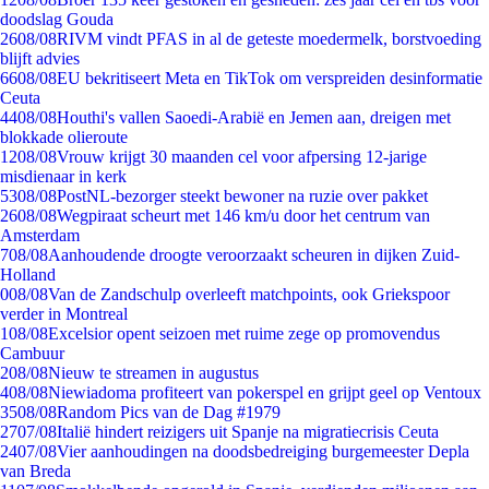
doodslag Gouda
26
08/08
RIVM vindt PFAS in al de geteste moedermelk, borstvoeding
blijft advies
66
08/08
EU bekritiseert Meta en TikTok om verspreiden desinformatie
Ceuta
44
08/08
Houthi's vallen Saoedi-Arabië en Jemen aan, dreigen met
blokkade olieroute
12
08/08
Vrouw krijgt 30 maanden cel voor afpersing 12-jarige
misdienaar in kerk
53
08/08
PostNL-bezorger steekt bewoner na ruzie over pakket
26
08/08
Wegpiraat scheurt met 146 km/u door het centrum van
Amsterdam
7
08/08
Aanhoudende droogte veroorzaakt scheuren in dijken Zuid-
Holland
0
08/08
Van de Zandschulp overleeft matchpoints, ook Griekspoor
verder in Montreal
1
08/08
Excelsior opent seizoen met ruime zege op promovendus
Cambuur
2
08/08
Nieuw te streamen in augustus
4
08/08
Niewiadoma profiteert van pokerspel en grijpt geel op Ventoux
35
08/08
Random Pics van de Dag #1979
27
07/08
Italië hindert reizigers uit Spanje na migratiecrisis Ceuta
24
07/08
Vier aanhoudingen na doodsbedreiging burgemeester Depla
van Breda