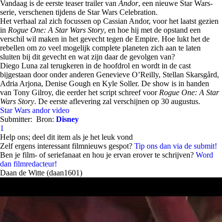
Vandaag is de eerste teaser trailer van
Andor
, een nieuwe Star Wars-
serie, verschenen tijdens de Star Wars Celebration.
Het verhaal zal zich focussen op Cassian Andor, voor het laatst gezien
in
Rogue One: A Star Wars Story
, en hoe hij met de opstand een
verschil wil maken in het gevecht tegen de Empire. Hoe lukt het de
rebellen om zo veel mogelijk complete planeten zich aan te laten
sluiten bij dit gevecht en wat zijn daar de gevolgen van?
Diego Luna zal terugkeren in de hoofdrol en wordt in de cast
bijgestaan door onder anderen Genevieve O’Reilly, Stellan Skarsgård,
Adria Arjona, Denise Gough en Kyle Soller. De show is in handen
van Tony Gilroy, die eerder het script schreef voor
Rogue One: A Star
Wars Story
. De eerste aflevering zal verschijnen op 30 augustus.
Star Wars
andor
video
Submitter:
Bron:
Disney
1
Help ons; deel dit item als je het leuk vond
Zelf ergens interessant filmnieuws gespot?
Tip ons dan via de submit!
Ben je film- of seriefanaat en hou je ervan erover te schrijven?
Word
dan filmredacteur!
Daan de Witte (daan1601)