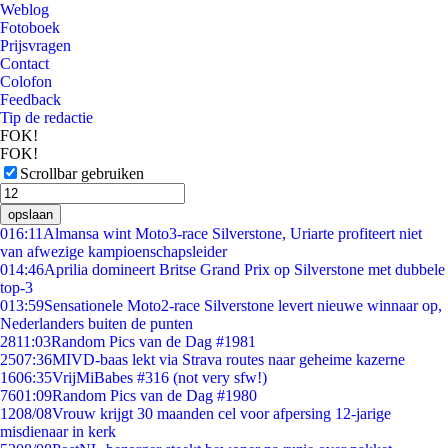
Weblog
Fotoboek
Prijsvragen
Contact
Colofon
Feedback
Tip de redactie
FOK!
FOK!
Scrollbar gebruiken
opslaan
0
16:11
Almansa wint Moto3-race Silverstone, Uriarte profiteert niet
van afwezige kampioenschapsleider
0
14:46
Aprilia domineert Britse Grand Prix op Silverstone met dubbele
top-3
0
13:59
Sensationele Moto2-race Silverstone levert nieuwe winnaar op,
Nederlanders buiten de punten
28
11:03
Random Pics van de Dag #1981
25
07:36
MIVD-baas lekt via Strava routes naar geheime kazerne
16
06:35
VrijMiBabes #316 (not very sfw!)
76
01:09
Random Pics van de Dag #1980
12
08/08
Vrouw krijgt 30 maanden cel voor afpersing 12-jarige
misdienaar in kerk