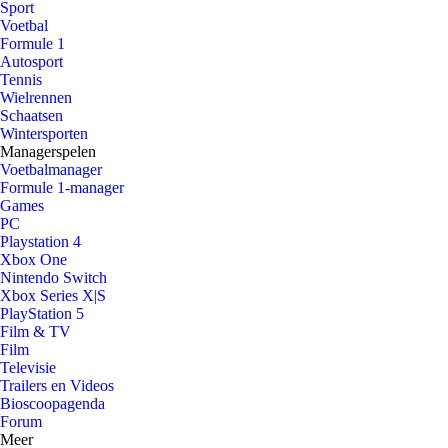
Sport
Voetbal
Formule 1
Autosport
Tennis
Wielrennen
Schaatsen
Wintersporten
Managerspelen
Voetbalmanager
Formule 1-manager
Games
PC
Playstation 4
Xbox One
Nintendo Switch
Xbox Series X|S
PlayStation 5
Film & TV
Film
Televisie
Trailers en Videos
Bioscoopagenda
Forum
Meer