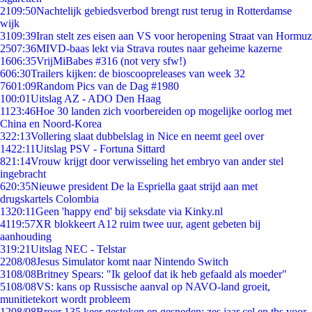
21
09:50
Nachtelijk gebiedsverbod brengt rust terug in Rotterdamse
wijk
31
09:39
Iran stelt zes eisen aan VS voor heropening Straat van Hormuz
25
07:36
MIVD-baas lekt via Strava routes naar geheime kazerne
16
06:35
VrijMiBabes #316 (not very sfw!)
6
06:30
Trailers kijken: de bioscoopreleases van week 32
76
01:09
Random Pics van de Dag #1980
1
00:01
Uitslag AZ - ADO Den Haag
11
23:46
Hoe 30 landen zich voorbereiden op mogelijke oorlog met
China en Noord-Korea
3
22:13
Vollering slaat dubbelslag in Nice en neemt geel over
14
22:11
Uitslag PSV - Fortuna Sittard
8
21:14
Vrouw krijgt door verwisseling het embryo van ander stel
ingebracht
6
20:35
Nieuwe president De la Espriella gaat strijd aan met
drugskartels Colombia
13
20:11
Geen 'happy end' bij seksdate via Kinky.nl
41
19:57
XR blokkeert A12 ruim twee uur, agent gebeten bij
aanhouding
3
19:21
Uitslag NEC - Telstar
22
08/08
Jesus Simulator komt naar Nintendo Switch
31
08/08
Britney Spears: "Ik geloof dat ik heb gefaald als moeder"
51
08/08
VS: kans op Russische aanval op NAVO-land groeit,
munitietekort wordt probleem
12
08/08
Broer 135 keer gestoken en gesneden: zes jaar cel en tbs voor