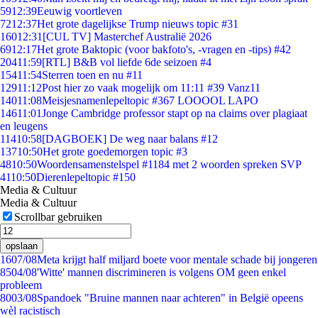
59
12:39
Eeuwig voortleven
72
12:37
Het grote dagelijkse Trump nieuws topic #31
160
12:31
[CUL TV] Masterchef Australië 2026
69
12:17
Het grote Baktopic (voor bakfoto's, -vragen en -tips) #42
204
11:59
[RTL] B&B vol liefde 6de seizoen #4
154
11:54
Sterren toen en nu #11
129
11:12
Post hier zo vaak mogelijk om 11:11 #39 Vanz11
140
11:08
Meisjesnamenlepeltopic #367 LOOOOL LAPO
146
11:01
Jonge Cambridge professor stapt op na claims over plagiaat
en leugens
114
10:58
[DAGBOEK] De weg naar balans #12
137
10:50
Het grote goedemorgen topic #3
48
10:50
Woordensamenstelspel #1184 met 2 woorden spreken SVP
41
10:50
Dierenlepeltopic #150
Media & Cultuur
Media & Cultuur
Scrollbar gebruiken
opslaan
16
07/08
Meta krijgt half miljard boete voor mentale schade bij jongeren
85
04/08
'Witte' mannen discrimineren is volgens OM geen enkel
probleem
80
03/08
Spandoek "Bruine mannen naar achteren" in België opeens
wèl racistisch