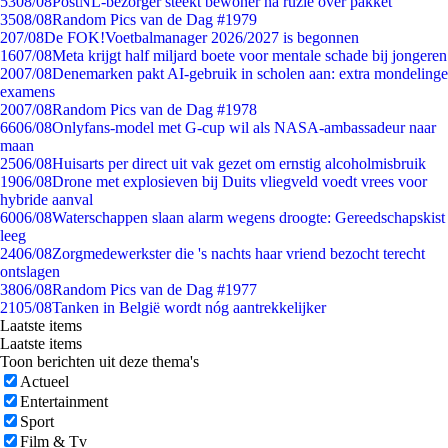
53
08/08
PostNL-bezorger steekt bewoner na ruzie over pakket
35
08/08
Random Pics van de Dag #1979
2
07/08
De FOK!Voetbalmanager 2026/2027 is begonnen
16
07/08
Meta krijgt half miljard boete voor mentale schade bij jongeren
20
07/08
Denemarken pakt AI-gebruik in scholen aan: extra mondelinge
examens
20
07/08
Random Pics van de Dag #1978
66
06/08
Onlyfans-model met G-cup wil als NASA-ambassadeur naar
maan
25
06/08
Huisarts per direct uit vak gezet om ernstig alcoholmisbruik
19
06/08
Drone met explosieven bij Duits vliegveld voedt vrees voor
hybride aanval
60
06/08
Waterschappen slaan alarm wegens droogte: Gereedschapskist
leeg
24
06/08
Zorgmedewerkster die 's nachts haar vriend bezocht terecht
ontslagen
38
06/08
Random Pics van de Dag #1977
21
05/08
Tanken in België wordt nóg aantrekkelijker
Laatste items
Laatste items
Toon berichten uit deze thema's
Actueel
Entertainment
Sport
Film & Tv