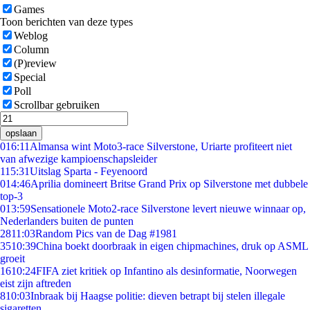
Games
Toon berichten van deze types
Weblog
Column
(P)review
Special
Poll
Scrollbar gebruiken
opslaan
0
16:11
Almansa wint Moto3-race Silverstone, Uriarte profiteert niet
van afwezige kampioenschapsleider
1
15:31
Uitslag Sparta - Feyenoord
0
14:46
Aprilia domineert Britse Grand Prix op Silverstone met dubbele
top-3
0
13:59
Sensationele Moto2-race Silverstone levert nieuwe winnaar op,
Nederlanders buiten de punten
28
11:03
Random Pics van de Dag #1981
35
10:39
China boekt doorbraak in eigen chipmachines, druk op ASML
groeit
16
10:24
FIFA ziet kritiek op Infantino als desinformatie, Noorwegen
eist zijn aftreden
8
10:03
Inbraak bij Haagse politie: dieven betrapt bij stelen illegale
sigaretten