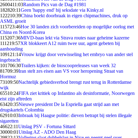
26004
11:03
Random Pics van de Dag #1981
1828
20:11
Geen 'happy end' bij seksdate via Kinky.nl
1222
10:39
China boekt doorbraak in eigen chipmachines, druk op
ASML groeit
1157
23:46
Hoe 30 landen zich voorbereiden op mogelijke oorlog met
China en Noord-Korea
1152
07:36
MIVD-baas lekt via Strava routes naar geheime kazerne
1112
19:57
XR blokkeert A12 ruim twee uur, agent gebeten bij
aanhouding
1091
21:14
Vrouw krijgt door verwisseling het embryo van ander stel
ingebracht
1017
06:30
Trailers kijken: de bioscoopreleases van week 32
817
09:39
Iran stelt zes eisen aan VS voor heropening Straat van
Hormuz
731
09:50
Nachtelijk gebiedsverbod brengt rust terug in Rotterdamse
wijk
655
10:24
FIFA ziet kritiek op Infantino als desinformatie, Noorwegen
eist zijn aftreden
634
20:35
Nieuwe president De la Espriella gaat strijd aan met
drugskartels Colombia
629
10:03
Inbraak bij Haagse politie: dieven betrapt bij stelen illegale
sigaretten
466
22:11
Uitslag PSV - Fortuna Sittard
300
00:01
Uitslag AZ - ADO Den Haag
298
22:13
Vollering slaat dubbelslag in Nice en neemt geel over