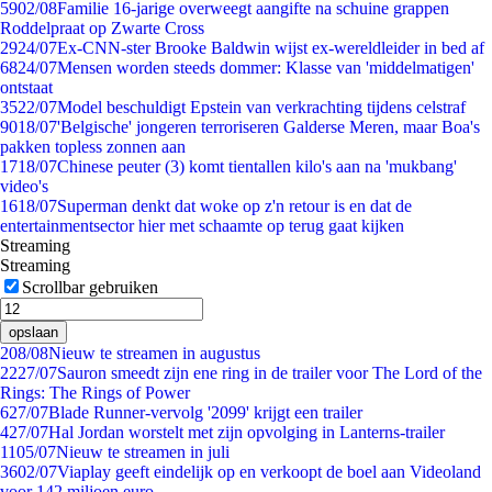
59
02/08
Familie 16-jarige overweegt aangifte na schuine grappen
Roddelpraat op Zwarte Cross
29
24/07
Ex-CNN-ster Brooke Baldwin wijst ex-wereldleider in bed af
68
24/07
Mensen worden steeds dommer: Klasse van 'middelmatigen'
ontstaat
35
22/07
Model beschuldigt Epstein van verkrachting tijdens celstraf
90
18/07
'Belgische' jongeren terroriseren Galderse Meren, maar Boa's
pakken topless zonnen aan
17
18/07
Chinese peuter (3) komt tientallen kilo's aan na 'mukbang'
video's
16
18/07
Superman denkt dat woke op z'n retour is en dat de
entertainmentsector hier met schaamte op terug gaat kijken
Streaming
Streaming
Scrollbar gebruiken
opslaan
2
08/08
Nieuw te streamen in augustus
22
27/07
Sauron smeedt zijn ene ring in de trailer voor The Lord of the
Rings: The Rings of Power
6
27/07
Blade Runner-vervolg '2099' krijgt een trailer
4
27/07
Hal Jordan worstelt met zijn opvolging in Lanterns-trailer
11
05/07
Nieuw te streamen in juli
36
02/07
Viaplay geeft eindelijk op en verkoopt de boel aan Videoland
voor 142 miljoen euro