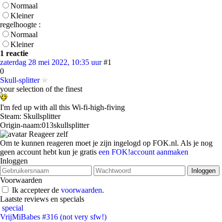
Normaal
Kleiner
regelhoogte :
Normaal
Kleiner
1 reactie
zaterdag 28 mei 2022, 10:35 uur
#1
0
Skull-splitter
your selection of the finest
I'm fed up with all this Wi-fi-high-fiving
Steam: Skullsplitter
Origin-naam:013skullsplitter
Reageer zelf
Om te kunnen reageren moet je zijn ingelogd op FOK.nl. Als je nog
geen account hebt kun je gratis
een FOK!account aanmaken
Inloggen
Voorwaarden
Ik accepteer de
voorwaarden
.
Laatste reviews en specials
special
VrijMiBabes #316 (not very sfw!)