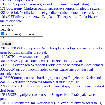
13
30/06
2,5 jaar cel voor regisseur Carl Rinsch na oplichting netflix
17
17/06
Jeremy Clarkson onthult agressieve kanker in nieuw seizoen
38
15/05
Ook Netflix komt met goedkoper abonnement mét reclame
10
14/05
Trailer voor nieuwe Big Bang Theory spin-off lijkt bizarre
multiverse sci-fi
Televisie
Televisie
Scrollbar gebruiken
opslaan
70
10/07
NOS komt op voor Van Hooijdonk na fophef over 'vrouw kan
geen bondscoach zijn' uitspraak
11
05/07
Nieuw te streamen in juli
36
18/06
BBC plaatst doelbewust asielzoekers in de zaal
5
09/06
Afleveringen Verboden Liefde offline na pedozaak deelnemers
33
06/06
Maar 35 miljoen minder kijkers Eurovisie Songfestival
ondanks boycot
41
06/06
Omroepen eisen hard ingrijpen tegen Ongehoord Nederland
24
19/05
Verkrachtingsclaims Married at first Sight UK
27
17/05
Expeditie Robinson Griekenland stopgezet: deelnemer verliest
deel been
153
17/05
Bulgarije verrast en wint Songfestival, Israël pakt tweede
plek
14
16/05
Presentator Bas Westerweel (62) overlijdt onverwachts thuis,