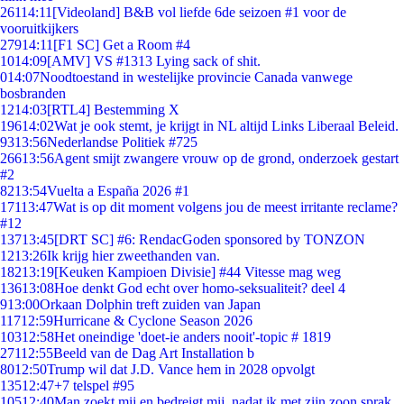
261
14:11
[Videoland] B&B vol liefde 6de seizoen #1 voor de
vooruitkijkers
279
14:11
[F1 SC] Get a Room #4
10
14:09
[AMV] VS #1313 Lying sack of shit.
0
14:07
Noodtoestand in westelijke provincie Canada vanwege
bosbranden
12
14:03
[RTL4] Bestemming X
196
14:02
Wat je ook stemt, je krijgt in NL altijd Links Liberaal Beleid.
93
13:56
Nederlandse Politiek #725
266
13:56
Agent smijt zwangere vrouw op de grond, onderzoek gestart
#2
82
13:54
Vuelta a España 2026 #1
171
13:47
Wat is op dit moment volgens jou de meest irritante reclame?
#12
137
13:45
[DRT SC] #6: RendacGoden sponsored by TONZON
12
13:26
Ik krijg hier zweethanden van.
182
13:19
[Keuken Kampioen Divisie] #44 Vitesse mag weg
136
13:08
Hoe denkt God echt over homo-seksualiteit? deel 4
9
13:00
Orkaan Dolphin treft zuiden van Japan
117
12:59
Hurricane & Cyclone Season 2026
103
12:58
Het oneindige 'doet-ie anders nooit'-topic # 1819
271
12:55
Beeld van de Dag Art Installation b
80
12:50
Trump wil dat J.D. Vance hem in 2028 opvolgt
135
12:47
+7 telspel #95
105
12:40
Man zoekt mij en bedreigt mij, nadat ik met zijn zoon sprak