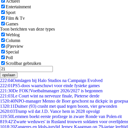
Actueel
Entertainment
Sport
Film & Tv
Games
Toon berichten van deze types
Weblog
Column
(P)review
Special
Poll
Scrollbar gebruiken
opslaan
2
22:04
Ontslagen bij Halo Studios na Campaign Evolved
2
22:01
PS5-doos waarschuwt voor einde fysieke games
2
21:30
De FOK!Voetbalmanager 2026/2027 is begonnen
2
21:03
Le Court wint na nerveuze finale, Pieterse derde
15
20:40
NPO-manager Menno de Boer geschorst na dickpic in groeps
13
20:11
Duitser (93) crasht met quad tegen boom, vier gewonden
26
20:03
Trump wil dat J.D. Vance hem in 2028 opvolgt
1
19:50
Lemmen boekt eerste profzege in zware Ronde van Polen-rit
8
19:42
'Zwarte weduwes' in Rusland trouwen soldaten voor overlijdens
10
18:20
Zangeres en Idols-jurylid Jerney Kaagman op 79-jarige leeftij