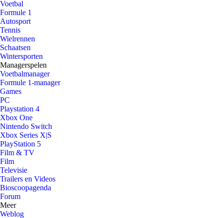
Voetbal
Formule 1
Autosport
Tennis
Wielrennen
Schaatsen
Wintersporten
Managerspelen
Voetbalmanager
Formule 1-manager
Games
PC
Playstation 4
Xbox One
Nintendo Switch
Xbox Series X|S
PlayStation 5
Film & TV
Film
Televisie
Trailers en Videos
Bioscoopagenda
Forum
Meer
Weblog