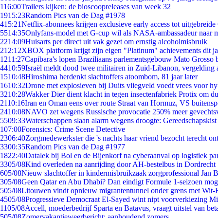
1
16:00
Trailers kijken: de bioscoopreleases van week 32
19
15:23
Random Pics van de Dag #1978
4
15:21
Netflix-abonnees krijgen exclusieve early access tot uitgebreide
55
14:35
Onlyfans-model met G-cup wil als NASA-ambassadeur naar 
22
14:09
Huisarts per direct uit vak gezet om ernstig alcoholmisbruik
2
12:12
XBOX platform krijgt zijn eigen "Platinum" achievements dit ja
12
11:27
Capibara's lopen Braziliaans parlementsgebouw Mato Grosso 
44
10:59
Israël meldt dood twee militairen in Zuid-Libanon, vergeldin
15
10:48
Hiroshima herdenkt slachtoffers atoombom, 81 jaar later
16
10:32
Drone met explosieven bij Duits vliegveld voedt vrees voor hy
32
10:28
Wakker Dier dient klacht in tegen insectenfabriek Protix om 
21
10:16
Iran en Oman eens over route Straat van Hormuz, VS buitensp
24
10:08
NAVO zet wegens Russische provocatie 250% meer gevechtsvl
55
09:33
Waterschappen slaan alarm wegens droogte: Gereedschapskist
1
07:00
Forensics: Crime Scene Detective
23
06:40
Zorgmedewerkster die 's nachts haar vriend bezocht terecht on
33
00:35
Random Pics van de Dag #1977
18
22:40
Datalek bij Bol en de Bijenkorf na cyberaanval op logistiek pa
33
05/08
Kind overleden na aanrijding door AH-bestelbus in Dordrecht
6
05/08
Nieuw slachtoffer in kindermisbruikzaak zorgprofessional Jan B
3
05/08
Geen Qatar en Abu Dhabi? Dan eindigt Formule 1-seizoen moge
5
05/08
Litouwen vindt opnieuw migrantentunnel onder grens met Wit-
45
05/08
Progressieve Democraat El-Sayed wint nipt voorverkiezing M
11
05/08
Accell, moederbedrijf Sparta en Batavus, vraagt uitstel van bet
5
05/08
Zomervakantieweerbericht: aanhoudend zomers