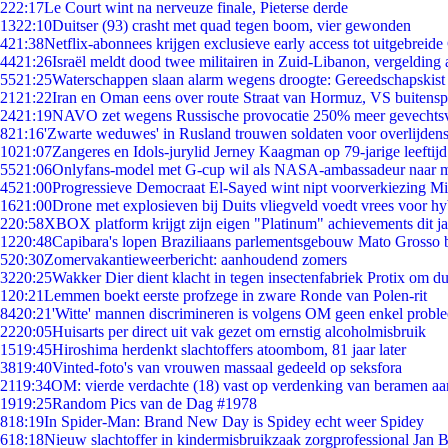
2
22:17
Le Court wint na nerveuze finale, Pieterse derde
13
22:10
Duitser (93) crasht met quad tegen boom, vier gewonden
4
21:38
Netflix-abonnees krijgen exclusieve early access tot uitgebreide
44
21:26
Israël meldt dood twee militairen in Zuid-Libanon, vergeldin
55
21:25
Waterschappen slaan alarm wegens droogte: Gereedschapskist
21
21:22
Iran en Oman eens over route Straat van Hormuz, VS buitensp
24
21:19
NAVO zet wegens Russische provocatie 250% meer gevechtsvl
8
21:16
'Zwarte weduwes' in Rusland trouwen soldaten voor overlijdens
10
21:07
Zangeres en Idols-jurylid Jerney Kaagman op 79-jarige leeftij
55
21:06
Onlyfans-model met G-cup wil als NASA-ambassadeur naar 
45
21:00
Progressieve Democraat El-Sayed wint nipt voorverkiezing M
16
21:00
Drone met explosieven bij Duits vliegveld voedt vrees voor hy
2
20:58
XBOX platform krijgt zijn eigen "Platinum" achievements dit ja
12
20:48
Capibara's lopen Braziliaans parlementsgebouw Mato Grosso 
5
20:30
Zomervakantieweerbericht: aanhoudend zomers
32
20:25
Wakker Dier dient klacht in tegen insectenfabriek Protix om 
1
20:21
Lemmen boekt eerste profzege in zware Ronde van Polen-rit
84
20:21
'Witte' mannen discrimineren is volgens OM geen enkel probl
22
20:05
Huisarts per direct uit vak gezet om ernstig alcoholmisbruik
15
19:45
Hiroshima herdenkt slachtoffers atoombom, 81 jaar later
38
19:40
Vinted-foto's van vrouwen massaal gedeeld op seksfora
21
19:34
OM: vierde verdachte (18) vast op verdenking van beramen aa
19
19:25
Random Pics van de Dag #1978
8
18:19
In Spider-Man: Brand New Day is Spidey echt weer Spidey
6
18:18
Nieuw slachtoffer in kindermisbruikzaak zorgprofessional Jan B