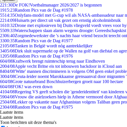
2
21:30
De FOK!Voetbalmanager 2026/2027 is begonnen
19
15:23
Random Pics van de Dag #1978
55
14:35
Onlyfans-model met G-cup wil als NASA-ambassadeur naar 
22
14:09
Huisarts per direct uit vak gezet om ernstig alcoholmisbruik
16
10:32
Drone met explosieven bij Duits vliegveld voedt vrees voor hy
55
09:33
Waterschappen slaan alarm wegens droogte: Gereedschapskist
23
06:40
Zorgmedewerkster die 's nachts haar vriend bezocht terecht on
33
00:35
Random Pics van de Dag #1977
21
05/08
Tanken in België wordt nóg aantrekkelijker
34
05/08
Dirk sluit supermarkt op de Wallen na golf van diefstal en agre
12
05/08
Random Pics van de Dag #1976
6
04/08
Kraftwerk brengt ruimteschip terug naar Eindhoven
20
04/08
Apple vecht Britse eis tot inbouwen backdoor in iCloud aan
84
04/08
'Witte' mannen discrimineren is volgens OM geen enkel probl
30
04/08
Ceuta-leider noemt Marokkaanse grensaanval door migranten 
6
04/08
Grote natuurbrand Boschhuizerbergen groeit naar 100 hectare
6
04/08
FOK! was even down
41
04/08
Regering VS geeft scholen die 'genderidentiteit' van kinderen
59
04/08
Vrouw die asielzoekers hielp in Athene vermoord door Afghaa
25
04/08
Lekker op vakantie naar Afghanistan volgens Taliban geen pr
23
04/08
Random Pics van de Dag #1975
Laatste items
Laatste items
Toon berichten uit deze thema's