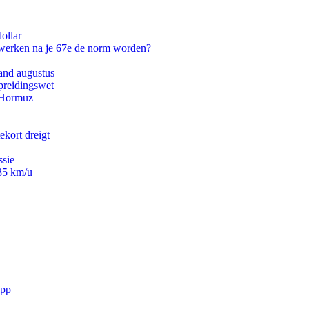
ollar
 werken na je 67e de norm worden?
and augustus
preidingswet
n Hormuz
ekort dreigt
ssie
235 km/u
app