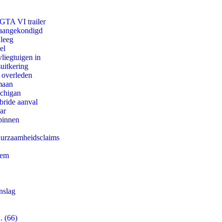
 GTA VI trailer
g aangekondigd
 leeg
el
iegtuigen in
uitkering
d overleden
maan
ichigan
bride aanval
ar
binnen
duurzaamheidsclaims
eem
nslag
. (66)