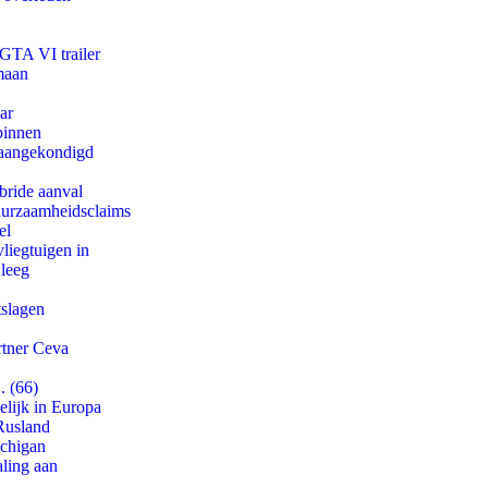
 GTA VI trailer
maan
ar
binnen
g aangekondigd
bride aanval
duurzaamheidsclaims
el
iegtuigen in
 leeg
tslagen
rtner Ceva
. (66)
lijk in Europa
Rusland
ichigan
aling aan