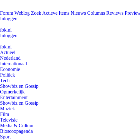
Forum
Weblog
Zoek
Actieve Items
Nieuws
Columns
Reviews
Previe
Inloggen
fok.nl
Inloggen
fok.nl
Actueel
Nederland
Internationaal
Economie
Politiek
Tech
Showbiz en Gossip
Opmerkelijk
Entertainment
Showbiz en Gossip
Muziek
Film
Televisie
Media & Cultuur
Bioscoopagenda
Sport