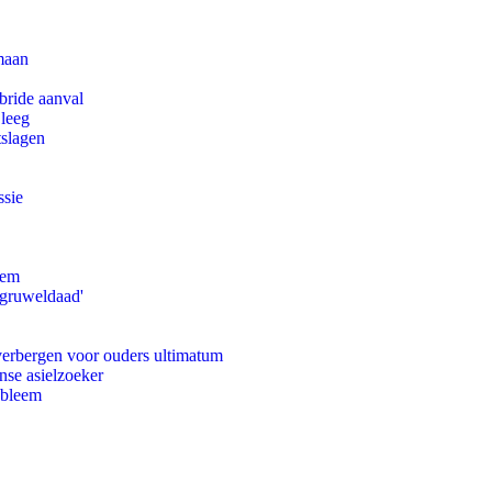
maan
bride aanval
 leeg
tslagen
ssie
eem
'gruweldaad'
 verbergen voor ouders ultimatum
nse asielzoeker
obleem