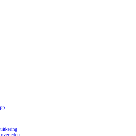
app
uitkering
d overleden