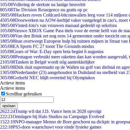
1
05/08
Vollering de sterkste na lastige heuvelrit
8
05/08
The Division Resurgence nu gratis op pc
36
05/08
Hackers roven Coldcard-bitcoinwallets leeg voor 114 miljoen d
45
05/08
Doorwerken na AOW-leeftijd vaker vastgelegd in cao's, moet
38
05/08
Vinted-foto's van vrouwen massaal gedeeld op seksfora
1
05/08
Nieuwe XBOX Game Pass titels voor de eerste helft van de ma
50
05/08
Van den Brink zet nog eens 14 gemeenten onder toezicht om s
18
05/08
Iran overweegt Europese hulp bij ruimen mijnen in Straat va
3
05/08
EA Sports FC 27 toont The Grounds-modus
1
05/08
Gears of War: E-Day open beta begint 6 augustus
36
05/08
Pentagon verbruikt meer raketten dan kan worden aangevuld, t
21
05/08
Tanken in België wordt nóg aantrekkelijker
34
05/08
Dirk sluit supermarkt op de Wallen na golf van diefstal en agre
13
05/08
Nederlander (23) aangehouden in Duitsland na snelheid van 
3
05/08
Gedurfd NEC blijft overeind bij Olympiakos
Actieve items
Actieve items
Scrollbar gebruiken
opslaan
26
22:24
Trump wil dat J.D. Vance hem in 2028 opvolgt
2
22:21
Ontslagen bij Halo Studios na Campaign Evolved
15
22:19
NPO-manager Menno de Boer geschorst na dickpic in groeps
2
22:18
PS5-doos waarschuwt voor einde fysieke games