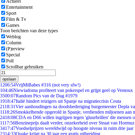
Actueel
Entertainment
Sport
Film & Tv
Games
Toon berichten van deze types
Weblog
Column
(P)review
Special
Poll
Scrollbar gebruiken
opslaan
12
06:54
VrijMiBabes #316 (not very sfw!)
1
04:46
Niewiadoma profiteert van pokerspel en grijpt geel op Ventoux
35
00:07
Random Pics van de Dag #1979
19
18:47
Italië hindert reizigers uit Spanje na migratiecrisis Ceuta
21
18:31
Vier aanhoudingen na doodsbedreiging burgemeester Depla v
11
18:26
Smokkelbende opgerold in Spanje, verdienden miljoenen aan 
24
18:08
CDA en D66 willen ingrijpen tegen 'gluurbrillen' die mensen 
11
17:56
Benzineprijs daalt verder, onzekerheid over Straat van Hormuz b
34
17:47
Voedselprijzen wereldwijd op hoogste niveau in ruim drie jaar
23
14:33
Quake krijgt na 30 jaar een gratis uitbreiding