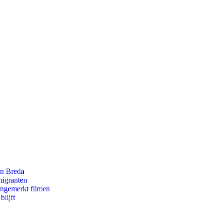
an Breda
migranten
ongemerkt filmen
lijft