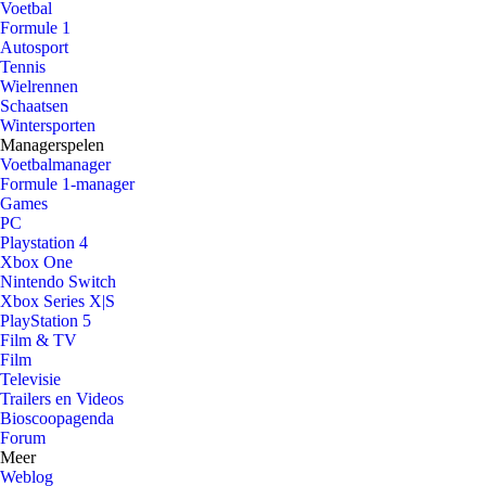
Voetbal
Formule 1
Autosport
Tennis
Wielrennen
Schaatsen
Wintersporten
Managerspelen
Voetbalmanager
Formule 1-manager
Games
PC
Playstation 4
Xbox One
Nintendo Switch
Xbox Series X|S
PlayStation 5
Film & TV
Film
Televisie
Trailers en Videos
Bioscoopagenda
Forum
Meer
Weblog