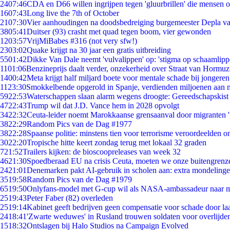
24
07:46
CDA en D66 willen ingrijpen tegen 'gluurbrillen' die mensen 
16
07:43
Long live the 7th of October
21
07:30
Vier aanhoudingen na doodsbedreiging burgemeester Depla v
38
05:41
Duitser (93) crasht met quad tegen boom, vier gewonden
12
03:57
VrijMiBabes #316 (not very sfw!)
23
03:02
Quake krijgt na 30 jaar een gratis uitbreiding
55
01:42
Dikke Van Dale neemt 'vulvalippen' op: 'stigma op schaamlip
11
01:06
Benzineprijs daalt verder, onzekerheid over Straat van Hormuz 
14
00:42
Meta krijgt half miljard boete voor mentale schade bij jongeren
11
23:30
Smokkelbende opgerold in Spanje, verdienden miljoenen aan 
59
22:53
Waterschappen slaan alarm wegens droogte: Gereedschapskist
47
22:43
Trump wil dat J.D. Vance hem in 2028 opvolgt
34
22:32
Ceuta-leider noemt Marokkaanse grensaanval door migranten 
38
22:29
Random Pics van de Dag #1977
38
22:28
Spaanse politie: minstens tien voor terrorisme veroordeelden 
30
22:20
Tropische hitte keert zondag terug met lokaal 32 graden
7
21:52
Trailers kijken: de bioscoopreleases van week 32
46
21:30
Spoedberaad EU na crisis Ceuta, moeten we onze buitengrenz
24
21:01
Denemarken pakt AI-gebruik in scholen aan: extra mondeling
35
19:58
Random Pics van de Dag #1979
65
19:50
Onlyfans-model met G-cup wil als NASA-ambassadeur naar 
25
19:43
Peter Faber (82) overleden
25
19:14
Kabinet geeft bedrijven geen compensatie voor schade door la
24
18:41
'Zwarte weduwes' in Rusland trouwen soldaten voor overlijden
15
18:32
Ontslagen bij Halo Studios na Campaign Evolved