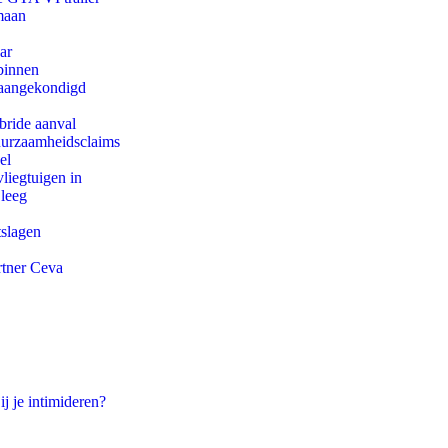
maan
ar
binnen
g aangekondigd
bride aanval
duurzaamheidsclaims
el
iegtuigen in
 leeg
tslagen
rtner Ceva
ij je intimideren?