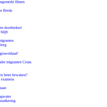
ongemerkt filmen
an Breda
pen doorbreken'
blijft
migranten
 leeg
'gruweldaad'
onder migranten Ceuta
en beter bewaken?
e examens
maan
agwater
suitkering