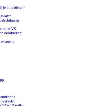
ij je intimideren?
agwater
pelschilmesje
oorte in VS
pen doorbreken'
e examens
app
suitkering
d overleden
e GTA VI trailer