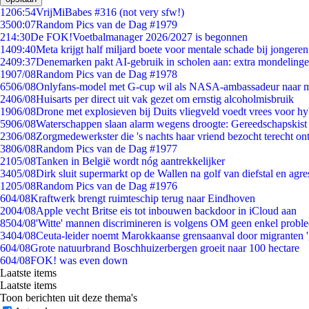
12
06:54
VrijMiBabes #316 (not very sfw!)
35
00:07
Random Pics van de Dag #1979
2
14:30
De FOK!Voetbalmanager 2026/2027 is begonnen
14
09:40
Meta krijgt half miljard boete voor mentale schade bij jongeren
24
09:37
Denemarken pakt AI-gebruik in scholen aan: extra mondeling
19
07/08
Random Pics van de Dag #1978
65
06/08
Onlyfans-model met G-cup wil als NASA-ambassadeur naar 
24
06/08
Huisarts per direct uit vak gezet om ernstig alcoholmisbruik
19
06/08
Drone met explosieven bij Duits vliegveld voedt vrees voor hy
59
06/08
Waterschappen slaan alarm wegens droogte: Gereedschapskist
23
06/08
Zorgmedewerkster die 's nachts haar vriend bezocht terecht on
38
06/08
Random Pics van de Dag #1977
21
05/08
Tanken in België wordt nóg aantrekkelijker
34
05/08
Dirk sluit supermarkt op de Wallen na golf van diefstal en agre
12
05/08
Random Pics van de Dag #1976
6
04/08
Kraftwerk brengt ruimteschip terug naar Eindhoven
20
04/08
Apple vecht Britse eis tot inbouwen backdoor in iCloud aan
85
04/08
'Witte' mannen discrimineren is volgens OM geen enkel probl
34
04/08
Ceuta-leider noemt Marokkaanse grensaanval door migranten 
6
04/08
Grote natuurbrand Boschhuizerbergen groeit naar 100 hectare
6
04/08
FOK! was even down
Laatste items
Laatste items
Toon berichten uit deze thema's