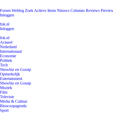
Forum
Weblog
Zoek
Actieve Items
Nieuws
Columns
Reviews
Previe
Inloggen
fok.nl
Inloggen
fok.nl
Actueel
Nederland
Internationaal
Economie
Politiek
Tech
Showbiz en Gossip
Opmerkelijk
Entertainment
Showbiz en Gossip
Muziek
Film
Televisie
Media & Cultuur
Bioscoopagenda
Sport