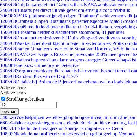
65
06/08
Onlyfans-model met G-cup wil als NASA-ambassadeur naar 
24
06/08
Huisarts per direct uit vak gezet om ernstig alcoholmisbruik
3
06/08
XBOX platform krijgt zijn eigen "Platinum" achievements dit ja
12
06/08
Capibara's lopen Braziliaans parlementsgebouw Mato Grosso 
69
06/08
Israël meldt dood twee militairen in Zuid-Libanon, vergeldin
15
06/08
Hiroshima herdenkt slachtoffers atoombom, 81 jaar later
19
06/08
Drone met explosieven bij Duits vliegveld voedt vrees voor hy
34
06/08
Wakker Dier dient klacht in tegen insectenfabriek Protix om 
22
06/08
Iran en Oman eens over route Straat van Hormuz, VS buitensp
26
06/08
NAVO zet wegens Russische provocatie 250% meer gevechtsvl
59
06/08
Waterschappen slaan alarm wegens droogte: Gereedschapskist
1
06/08
Forensics: Crime Scene Detective
23
06/08
Zorgmedewerkster die 's nachts haar vriend bezocht terecht on
38
06/08
Random Pics van de Dag #1977
18
05/08
Datalek bij Bol en de Bijenkorf na cyberaanval op logistiek pa
Actieve items
Actieve items
Scrollbar gebruiken
opslaan
34
08:26
Voedselprijzen wereldwijd op hoogste niveau in ruim drie jaar
66
08:24
Meer agressie tegen een andersluidende politieke mening, laat j
19
08:13
Italië hindert reizigers uit Spanje na migratiecrisis Ceuta
1
08:03
Niewiadoma profiteert van pokerspel en grijpt geel op Ventoux