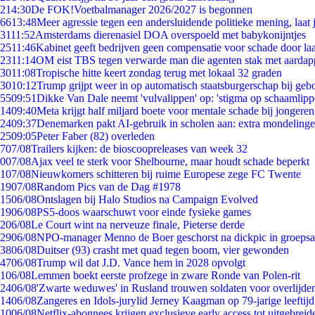
2
14:30
De FOK!Voetbalmanager 2026/2027 is begonnen
66
13:48
Meer agressie tegen een andersluidende politieke mening, laat j
31
11:52
Amsterdams dierenasiel DOA overspoeld met babykonijntjes
25
11:46
Kabinet geeft bedrijven geen compensatie voor schade door la
23
11:14
OM eist TBS tegen verwarde man die agenten stak met aardap
30
11:08
Tropische hitte keert zondag terug met lokaal 32 graden
30
10:12
Trump grijpt weer in op automatisch staatsburgerschap bij geb
55
09:51
Dikke Van Dale neemt 'vulvalippen' op: 'stigma op schaamlip
14
09:40
Meta krijgt half miljard boete voor mentale schade bij jongeren
24
09:37
Denemarken pakt AI-gebruik in scholen aan: extra mondeling
25
09:05
Peter Faber (82) overleden
7
07/08
Trailers kijken: de bioscoopreleases van week 32
0
07/08
Ajax veel te sterk voor Shelbourne, maar houdt schade beperkt
1
07/08
Nieuwkomers schitteren bij ruime Europese zege FC Twente
19
07/08
Random Pics van de Dag #1978
15
06/08
Ontslagen bij Halo Studios na Campaign Evolved
19
06/08
PS5-doos waarschuwt voor einde fysieke games
2
06/08
Le Court wint na nerveuze finale, Pieterse derde
29
06/08
NPO-manager Menno de Boer geschorst na dickpic in groeps
38
06/08
Duitser (93) crasht met quad tegen boom, vier gewonden
47
06/08
Trump wil dat J.D. Vance hem in 2028 opvolgt
1
06/08
Lemmen boekt eerste profzege in zware Ronde van Polen-rit
24
06/08
'Zwarte weduwes' in Rusland trouwen soldaten voor overlijden
14
06/08
Zangeres en Idols-jurylid Jerney Kaagman op 79-jarige leeftij
10
06/08
Netflix-abonnees krijgen exclusieve early access tot uitgebreid