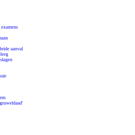
e examens
maan
bride aanval
 leeg
tslagen
ssie
eem
'gruweldaad'