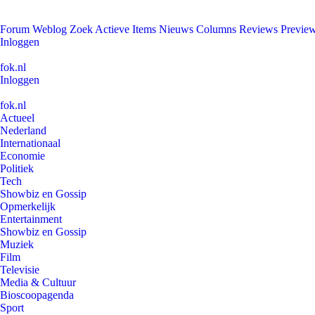
Forum
Weblog
Zoek
Actieve Items
Nieuws
Columns
Reviews
Previe
Inloggen
fok.nl
Inloggen
fok.nl
Actueel
Nederland
Internationaal
Economie
Politiek
Tech
Showbiz en Gossip
Opmerkelijk
Entertainment
Showbiz en Gossip
Muziek
Film
Televisie
Media & Cultuur
Bioscoopagenda
Sport