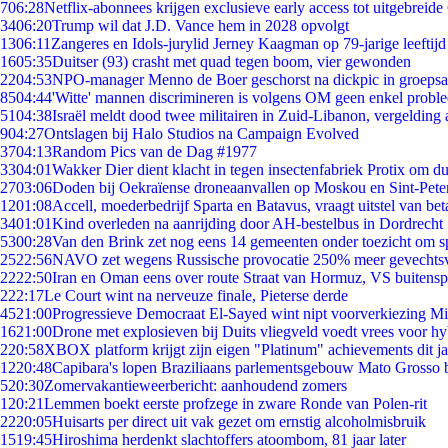
7
06:28
Netflix-abonnees krijgen exclusieve early access tot uitgebreide
34
06:20
Trump wil dat J.D. Vance hem in 2028 opvolgt
13
06:11
Zangeres en Idols-jurylid Jerney Kaagman op 79-jarige leeftijd
16
05:35
Duitser (93) crasht met quad tegen boom, vier gewonden
22
04:53
NPO-manager Menno de Boer geschorst na dickpic in groeps
85
04:44
'Witte' mannen discrimineren is volgens OM geen enkel probl
51
04:38
Israël meldt dood twee militairen in Zuid-Libanon, vergeldin
9
04:27
Ontslagen bij Halo Studios na Campaign Evolved
37
04:13
Random Pics van de Dag #1977
33
04:01
Wakker Dier dient klacht in tegen insectenfabriek Protix om 
27
03:06
Doden bij Oekraïense droneaanvallen op Moskou en Sint-Pete
12
01:08
Accell, moederbedrijf Sparta en Batavus, vraagt uitstel van bet
34
01:01
Kind overleden na aanrijding door AH-bestelbus in Dordrecht
53
00:28
Van den Brink zet nog eens 14 gemeenten onder toezicht om s
25
22:56
NAVO zet wegens Russische provocatie 250% meer gevechtsvl
22
22:50
Iran en Oman eens over route Straat van Hormuz, VS buitensp
2
22:17
Le Court wint na nerveuze finale, Pieterse derde
45
21:00
Progressieve Democraat El-Sayed wint nipt voorverkiezing M
16
21:00
Drone met explosieven bij Duits vliegveld voedt vrees voor hy
2
20:58
XBOX platform krijgt zijn eigen "Platinum" achievements dit ja
12
20:48
Capibara's lopen Braziliaans parlementsgebouw Mato Grosso 
5
20:30
Zomervakantieweerbericht: aanhoudend zomers
1
20:21
Lemmen boekt eerste profzege in zware Ronde van Polen-rit
22
20:05
Huisarts per direct uit vak gezet om ernstig alcoholmisbruik
15
19:45
Hiroshima herdenkt slachtoffers atoombom, 81 jaar later