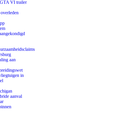
 GTA VI trailer
 overleden
app
eem
g aangekondigd
duurzaamheidsclaims
rsburg
aling aan
preidingswet
iegtuigen in
el
ichigan
bride aanval
ar
binnen