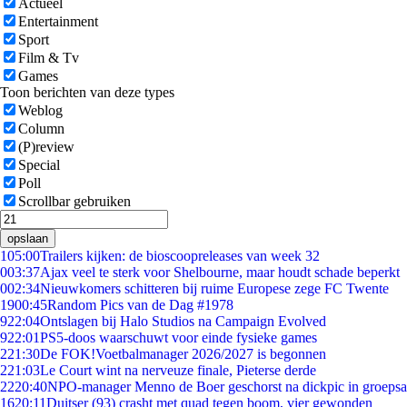
Actueel
Entertainment
Sport
Film & Tv
Games
Toon berichten van deze types
Weblog
Column
(P)review
Special
Poll
Scrollbar gebruiken
opslaan
1
05:00
Trailers kijken: de bioscoopreleases van week 32
0
03:37
Ajax veel te sterk voor Shelbourne, maar houdt schade beperkt
0
02:34
Nieuwkomers schitteren bij ruime Europese zege FC Twente
19
00:45
Random Pics van de Dag #1978
9
22:04
Ontslagen bij Halo Studios na Campaign Evolved
9
22:01
PS5-doos waarschuwt voor einde fysieke games
2
21:30
De FOK!Voetbalmanager 2026/2027 is begonnen
2
21:03
Le Court wint na nerveuze finale, Pieterse derde
22
20:40
NPO-manager Menno de Boer geschorst na dickpic in groeps
16
20:11
Duitser (93) crasht met quad tegen boom, vier gewonden