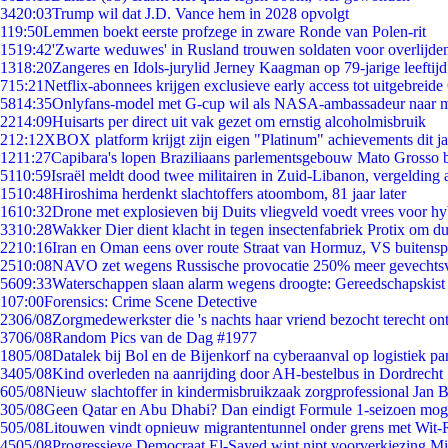
34
20:03
Trump wil dat J.D. Vance hem in 2028 opvolgt
1
19:50
Lemmen boekt eerste profzege in zware Ronde van Polen-rit
15
19:42
'Zwarte weduwes' in Rusland trouwen soldaten voor overlijden
13
18:20
Zangeres en Idols-jurylid Jerney Kaagman op 79-jarige leeftij
7
15:21
Netflix-abonnees krijgen exclusieve early access tot uitgebreide
58
14:35
Onlyfans-model met G-cup wil als NASA-ambassadeur naar 
22
14:09
Huisarts per direct uit vak gezet om ernstig alcoholmisbruik
2
12:12
XBOX platform krijgt zijn eigen "Platinum" achievements dit ja
12
11:27
Capibara's lopen Braziliaans parlementsgebouw Mato Grosso 
51
10:59
Israël meldt dood twee militairen in Zuid-Libanon, vergeldin
15
10:48
Hiroshima herdenkt slachtoffers atoombom, 81 jaar later
16
10:32
Drone met explosieven bij Duits vliegveld voedt vrees voor hy
33
10:28
Wakker Dier dient klacht in tegen insectenfabriek Protix om 
22
10:16
Iran en Oman eens over route Straat van Hormuz, VS buitensp
25
10:08
NAVO zet wegens Russische provocatie 250% meer gevechtsvl
56
09:33
Waterschappen slaan alarm wegens droogte: Gereedschapskist
1
07:00
Forensics: Crime Scene Detective
23
06/08
Zorgmedewerkster die 's nachts haar vriend bezocht terecht on
37
06/08
Random Pics van de Dag #1977
18
05/08
Datalek bij Bol en de Bijenkorf na cyberaanval op logistiek pa
34
05/08
Kind overleden na aanrijding door AH-bestelbus in Dordrecht
6
05/08
Nieuw slachtoffer in kindermisbruikzaak zorgprofessional Jan B
3
05/08
Geen Qatar en Abu Dhabi? Dan eindigt Formule 1-seizoen moge
5
05/08
Litouwen vindt opnieuw migrantentunnel onder grens met Wit-
45
05/08
Progressieve Democraat El-Sayed wint nipt voorverkiezing M