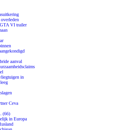
suitkering
d overleden
 GTA VI trailer
maan
ar
binnen
g aangekondigd
bride aanval
duurzaamheidsclaims
el
iegtuigen in
 leeg
tslagen
rtner Ceva
. (66)
lijk in Europa
Rusland
ichigan