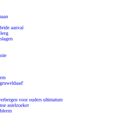
maan
bride aanval
 leeg
tslagen
ssie
eem
'gruweldaad'
 verbergen voor ouders ultimatum
nse asielzoeker
obleem