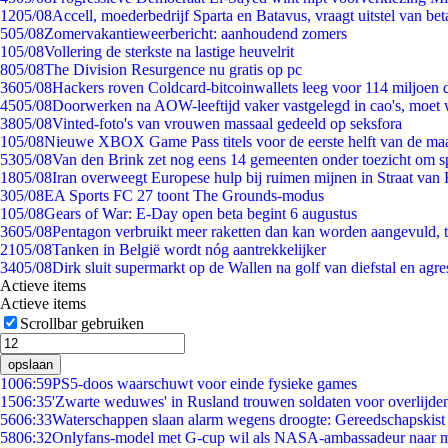
12
05/08
Accell, moederbedrijf Sparta en Batavus, vraagt uitstel van bet
5
05/08
Zomervakantieweerbericht: aanhoudend zomers
1
05/08
Vollering de sterkste na lastige heuvelrit
8
05/08
The Division Resurgence nu gratis op pc
36
05/08
Hackers roven Coldcard-bitcoinwallets leeg voor 114 miljoen d
45
05/08
Doorwerken na AOW-leeftijd vaker vastgelegd in cao's, moet
38
05/08
Vinted-foto's van vrouwen massaal gedeeld op seksfora
1
05/08
Nieuwe XBOX Game Pass titels voor de eerste helft van de ma
53
05/08
Van den Brink zet nog eens 14 gemeenten onder toezicht om s
18
05/08
Iran overweegt Europese hulp bij ruimen mijnen in Straat va
3
05/08
EA Sports FC 27 toont The Grounds-modus
1
05/08
Gears of War: E-Day open beta begint 6 augustus
36
05/08
Pentagon verbruikt meer raketten dan kan worden aangevuld, t
21
05/08
Tanken in België wordt nóg aantrekkelijker
34
05/08
Dirk sluit supermarkt op de Wallen na golf van diefstal en agre
Actieve items
Actieve items
Scrollbar gebruiken
opslaan
10
06:59
PS5-doos waarschuwt voor einde fysieke games
15
06:35
'Zwarte weduwes' in Rusland trouwen soldaten voor overlijden
56
06:33
Waterschappen slaan alarm wegens droogte: Gereedschapskist
58
06:32
Onlyfans-model met G-cup wil als NASA-ambassadeur naar 