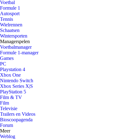
Voetbal
Formule 1
Autosport
Tennis
Wielrennen
Schaatsen
Wintersporten
Managerspelen
Voetbalmanager
Formule 1-manager
Games
PC
Playstation 4
Xbox One
Nintendo Switch
Xbox Series X|S
PlayStation 5
Film & TV
Film
Televisie
Trailers en Videos
Bioscoopagenda
Forum
Meer
Weblog