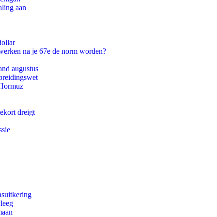
aling aan
ollar
 werken na je 67e de norm worden?
and augustus
preidingswet
n Hormuz
ekort dreigt
ssie
suitkering
 leeg
maan