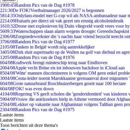
19
00:45
Random Pics van de Dag #1978
2
21:30
De FOK!Voetbalmanager 2026/2027 is begonnen
58
14:35
Onlyfans-model met G-cup wil als NASA-ambassadeur naar 
22
14:09
Huisarts per direct uit vak gezet om ernstig alcoholmisbruik
16
10:32
Drone met explosieven bij Duits vliegveld voedt vrees voor hy
56
09:33
Waterschappen slaan alarm wegens droogte: Gereedschapskist
23
06/08
Zorgmedewerkster die 's nachts haar vriend bezocht terecht on
37
06/08
Random Pics van de Dag #1977
21
05/08
Tanken in België wordt nóg aantrekkelijker
34
05/08
Dirk sluit supermarkt op de Wallen na golf van diefstal en agre
12
05/08
Random Pics van de Dag #1976
6
04/08
Kraftwerk brengt ruimteschip terug naar Eindhoven
20
04/08
Apple vecht Britse eis tot inbouwen backdoor in iCloud aan
85
04/08
'Witte' mannen discrimineren is volgens OM geen enkel probl
30
04/08
Ceuta-leider noemt Marokkaanse grensaanval door migranten 
6
04/08
Grote natuurbrand Boschhuizerbergen groeit naar 100 hectare
6
04/08
FOK! was even down
41
04/08
Regering VS geeft scholen die 'genderidentiteit' van kinderen
59
04/08
Vrouw die asielzoekers hielp in Athene vermoord door Afghaa
25
04/08
Lekker op vakantie naar Afghanistan volgens Taliban geen pr
23
04/08
Random Pics van de Dag #1975
Laatste items
Laatste items
Toon berichten uit deze thema's