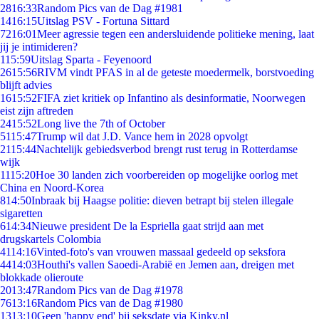
28
16:33
Random Pics van de Dag #1981
14
16:15
Uitslag PSV - Fortuna Sittard
72
16:01
Meer agressie tegen een andersluidende politieke mening, laat
jij je intimideren?
1
15:59
Uitslag Sparta - Feyenoord
26
15:56
RIVM vindt PFAS in al de geteste moedermelk, borstvoeding
blijft advies
16
15:52
FIFA ziet kritiek op Infantino als desinformatie, Noorwegen
eist zijn aftreden
24
15:52
Long live the 7th of October
51
15:47
Trump wil dat J.D. Vance hem in 2028 opvolgt
21
15:44
Nachtelijk gebiedsverbod brengt rust terug in Rotterdamse
wijk
11
15:20
Hoe 30 landen zich voorbereiden op mogelijke oorlog met
China en Noord-Korea
8
14:50
Inbraak bij Haagse politie: dieven betrapt bij stelen illegale
sigaretten
6
14:34
Nieuwe president De la Espriella gaat strijd aan met
drugskartels Colombia
41
14:16
Vinted-foto's van vrouwen massaal gedeeld op seksfora
44
14:03
Houthi's vallen Saoedi-Arabië en Jemen aan, dreigen met
blokkade olieroute
20
13:47
Random Pics van de Dag #1978
76
13:16
Random Pics van de Dag #1980
13
13:10
Geen 'happy end' bij seksdate via Kinky.nl