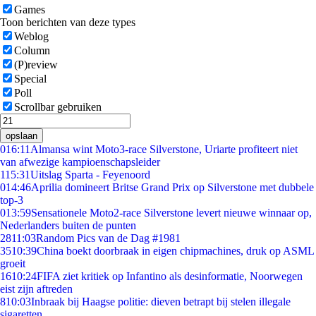
Games
Toon berichten van deze types
Weblog
Column
(P)review
Special
Poll
Scrollbar gebruiken
opslaan
0
16:11
Almansa wint Moto3-race Silverstone, Uriarte profiteert niet
van afwezige kampioenschapsleider
1
15:31
Uitslag Sparta - Feyenoord
0
14:46
Aprilia domineert Britse Grand Prix op Silverstone met dubbele
top-3
0
13:59
Sensationele Moto2-race Silverstone levert nieuwe winnaar op,
Nederlanders buiten de punten
28
11:03
Random Pics van de Dag #1981
35
10:39
China boekt doorbraak in eigen chipmachines, druk op ASML
groeit
16
10:24
FIFA ziet kritiek op Infantino als desinformatie, Noorwegen
eist zijn aftreden
8
10:03
Inbraak bij Haagse politie: dieven betrapt bij stelen illegale
sigaretten