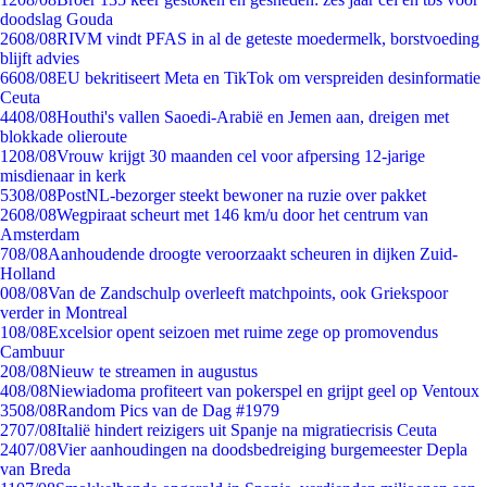
doodslag Gouda
26
08/08
RIVM vindt PFAS in al de geteste moedermelk, borstvoeding
blijft advies
66
08/08
EU bekritiseert Meta en TikTok om verspreiden desinformatie
Ceuta
44
08/08
Houthi's vallen Saoedi-Arabië en Jemen aan, dreigen met
blokkade olieroute
12
08/08
Vrouw krijgt 30 maanden cel voor afpersing 12-jarige
misdienaar in kerk
53
08/08
PostNL-bezorger steekt bewoner na ruzie over pakket
26
08/08
Wegpiraat scheurt met 146 km/u door het centrum van
Amsterdam
7
08/08
Aanhoudende droogte veroorzaakt scheuren in dijken Zuid-
Holland
0
08/08
Van de Zandschulp overleeft matchpoints, ook Griekspoor
verder in Montreal
1
08/08
Excelsior opent seizoen met ruime zege op promovendus
Cambuur
2
08/08
Nieuw te streamen in augustus
4
08/08
Niewiadoma profiteert van pokerspel en grijpt geel op Ventoux
35
08/08
Random Pics van de Dag #1979
27
07/08
Italië hindert reizigers uit Spanje na migratiecrisis Ceuta
24
07/08
Vier aanhoudingen na doodsbedreiging burgemeester Depla
van Breda