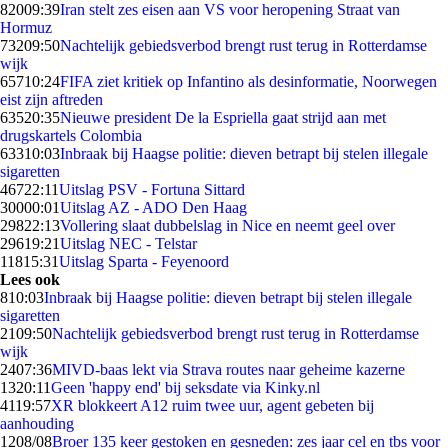
820
09:39
Iran stelt zes eisen aan VS voor heropening Straat van
Hormuz
732
09:50
Nachtelijk gebiedsverbod brengt rust terug in Rotterdamse
wijk
657
10:24
FIFA ziet kritiek op Infantino als desinformatie, Noorwegen
eist zijn aftreden
635
20:35
Nieuwe president De la Espriella gaat strijd aan met
drugskartels Colombia
633
10:03
Inbraak bij Haagse politie: dieven betrapt bij stelen illegale
sigaretten
467
22:11
Uitslag PSV - Fortuna Sittard
300
00:01
Uitslag AZ - ADO Den Haag
298
22:13
Vollering slaat dubbelslag in Nice en neemt geel over
296
19:21
Uitslag NEC - Telstar
118
15:31
Uitslag Sparta - Feyenoord
Lees ook
8
10:03
Inbraak bij Haagse politie: dieven betrapt bij stelen illegale
sigaretten
21
09:50
Nachtelijk gebiedsverbod brengt rust terug in Rotterdamse
wijk
24
07:36
MIVD-baas lekt via Strava routes naar geheime kazerne
13
20:11
Geen 'happy end' bij seksdate via Kinky.nl
41
19:57
XR blokkeert A12 ruim twee uur, agent gebeten bij
aanhouding
12
08/08
Broer 135 keer gestoken en gesneden: zes jaar cel en tbs voor