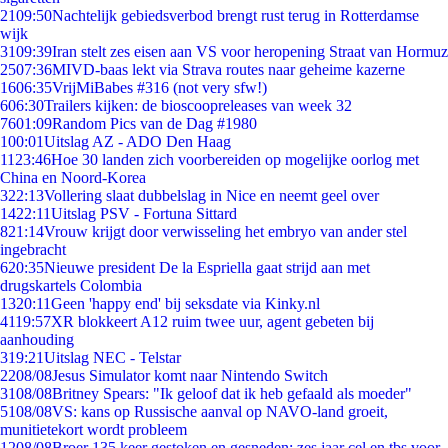
21
09:50
Nachtelijk gebiedsverbod brengt rust terug in Rotterdamse
wijk
31
09:39
Iran stelt zes eisen aan VS voor heropening Straat van Hormuz
25
07:36
MIVD-baas lekt via Strava routes naar geheime kazerne
16
06:35
VrijMiBabes #316 (not very sfw!)
6
06:30
Trailers kijken: de bioscoopreleases van week 32
76
01:09
Random Pics van de Dag #1980
1
00:01
Uitslag AZ - ADO Den Haag
11
23:46
Hoe 30 landen zich voorbereiden op mogelijke oorlog met
China en Noord-Korea
3
22:13
Vollering slaat dubbelslag in Nice en neemt geel over
14
22:11
Uitslag PSV - Fortuna Sittard
8
21:14
Vrouw krijgt door verwisseling het embryo van ander stel
ingebracht
6
20:35
Nieuwe president De la Espriella gaat strijd aan met
drugskartels Colombia
13
20:11
Geen 'happy end' bij seksdate via Kinky.nl
41
19:57
XR blokkeert A12 ruim twee uur, agent gebeten bij
aanhouding
3
19:21
Uitslag NEC - Telstar
22
08/08
Jesus Simulator komt naar Nintendo Switch
31
08/08
Britney Spears: "Ik geloof dat ik heb gefaald als moeder"
51
08/08
VS: kans op Russische aanval op NAVO-land groeit,
munitietekort wordt probleem
12
08/08
Broer 135 keer gestoken en gesneden: zes jaar cel en tbs voor