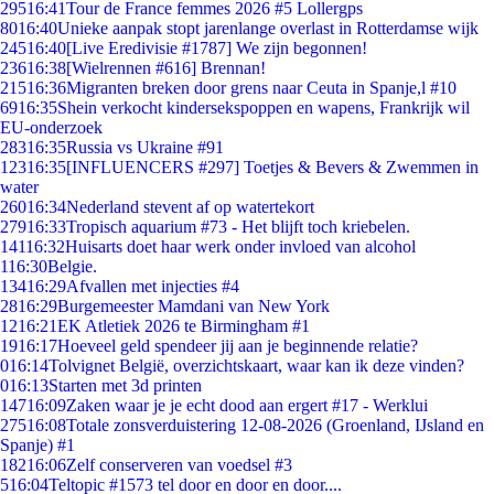
295
16:41
Tour de France femmes 2026 #5 Lollergps
80
16:40
Unieke aanpak stopt jarenlange overlast in Rotterdamse wijk
245
16:40
[Live Eredivisie #1787] We zijn begonnen!
236
16:38
[Wielrennen #616] Brennan!
215
16:36
Migranten breken door grens naar Ceuta in Spanje,l #10
69
16:35
Shein verkocht kindersekspoppen en wapens, Frankrijk wil
EU-onderzoek
283
16:35
Russia vs Ukraine #91
123
16:35
[INFLUENCERS #297] Toetjes & Bevers & Zwemmen in
water
260
16:34
Nederland stevent af op watertekort
279
16:33
Tropisch aquarium #73 - Het blijft toch kriebelen.
141
16:32
Huisarts doet haar werk onder invloed van alcohol
1
16:30
Belgie.
134
16:29
Afvallen met injecties #4
28
16:29
Burgemeester Mamdani van New York
12
16:21
EK Atletiek 2026 te Birmingham #1
19
16:17
Hoeveel geld spendeer jij aan je beginnende relatie?
0
16:14
Tolvignet België, overzichtskaart, waar kan ik deze vinden?
0
16:13
Starten met 3d printen
147
16:09
Zaken waar je je echt dood aan ergert #17 - Werklui
275
16:08
Totale zonsverduistering 12-08-2026 (Groenland, IJsland en
Spanje) #1
182
16:06
Zelf conserveren van voedsel #3
5
16:04
Teltopic #1573 tel door en door en door....