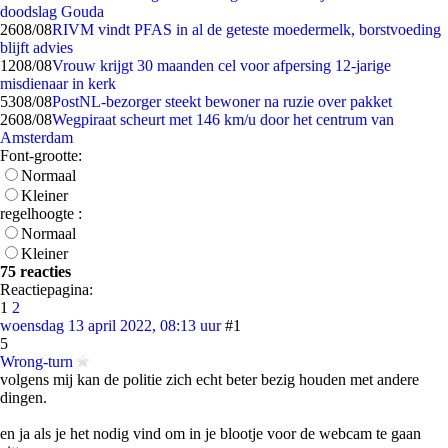
doodslag Gouda
26
08/08
RIVM vindt PFAS in al de geteste moedermelk, borstvoeding
blijft advies
12
08/08
Vrouw krijgt 30 maanden cel voor afpersing 12-jarige
misdienaar in kerk
53
08/08
PostNL-bezorger steekt bewoner na ruzie over pakket
26
08/08
Wegpiraat scheurt met 146 km/u door het centrum van
Amsterdam
Font-grootte:
Normaal
Kleiner
regelhoogte :
Normaal
Kleiner
75 reacties
Reactiepagina:
1
2
woensdag 13 april 2022, 08:13 uur
#1
5
Wrong-turn
volgens mij kan de politie zich echt beter bezig houden met andere
dingen.
en ja als je het nodig vind om in je blootje voor de webcam te gaan