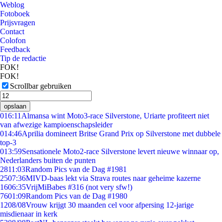
Weblog
Fotoboek
Prijsvragen
Contact
Colofon
Feedback
Tip de redactie
FOK!
FOK!
Scrollbar gebruiken
opslaan
0
16:11
Almansa wint Moto3-race Silverstone, Uriarte profiteert niet
van afwezige kampioenschapsleider
0
14:46
Aprilia domineert Britse Grand Prix op Silverstone met dubbele
top-3
0
13:59
Sensationele Moto2-race Silverstone levert nieuwe winnaar op,
Nederlanders buiten de punten
28
11:03
Random Pics van de Dag #1981
25
07:36
MIVD-baas lekt via Strava routes naar geheime kazerne
16
06:35
VrijMiBabes #316 (not very sfw!)
76
01:09
Random Pics van de Dag #1980
12
08/08
Vrouw krijgt 30 maanden cel voor afpersing 12-jarige
misdienaar in kerk