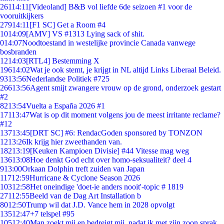
261
14:11
[Videoland] B&B vol liefde 6de seizoen #1 voor de
vooruitkijkers
279
14:11
[F1 SC] Get a Room #4
10
14:09
[AMV] VS #1313 Lying sack of shit.
0
14:07
Noodtoestand in westelijke provincie Canada vanwege
bosbranden
12
14:03
[RTL4] Bestemming X
196
14:02
Wat je ook stemt, je krijgt in NL altijd Links Liberaal Beleid.
93
13:56
Nederlandse Politiek #725
266
13:56
Agent smijt zwangere vrouw op de grond, onderzoek gestart
#2
82
13:54
Vuelta a España 2026 #1
171
13:47
Wat is op dit moment volgens jou de meest irritante reclame?
#12
137
13:45
[DRT SC] #6: RendacGoden sponsored by TONZON
12
13:26
Ik krijg hier zweethanden van.
182
13:19
[Keuken Kampioen Divisie] #44 Vitesse mag weg
136
13:08
Hoe denkt God echt over homo-seksualiteit? deel 4
9
13:00
Orkaan Dolphin treft zuiden van Japan
117
12:59
Hurricane & Cyclone Season 2026
103
12:58
Het oneindige 'doet-ie anders nooit'-topic # 1819
271
12:55
Beeld van de Dag Art Installation b
80
12:50
Trump wil dat J.D. Vance hem in 2028 opvolgt
135
12:47
+7 telspel #95
105
12:40
Man zoekt mij en bedreigt mij, nadat ik met zijn zoon sprak