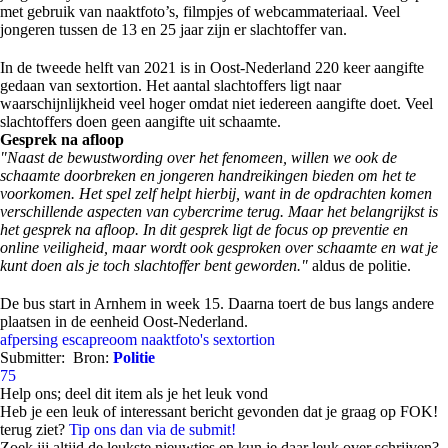
met gebruik van naaktfoto’s, filmpjes of webcammateriaal. Veel
jongeren tussen de 13 en 25 jaar zijn er slachtoffer van.
In de tweede helft van 2021 is in Oost-Nederland 220 keer aangifte
gedaan van sextortion. Het aantal slachtoffers ligt naar
waarschijnlijkheid veel hoger omdat niet iedereen aangifte doet. Veel
slachtoffers doen geen aangifte uit schaamte.
Gesprek na afloop
"Naast de bewustwording over het fenomeen, willen we ook de
schaamte doorbreken en jongeren handreikingen bieden om het te
voorkomen. Het spel zelf helpt hierbij, want in de opdrachten komen
verschillende aspecten van cybercrime terug. Maar het belangrijkst is
het gesprek na afloop. In dit gesprek ligt de focus op preventie en
online veiligheid, maar wordt ook gesproken over schaamte en wat je
kunt doen als je toch slachtoffer bent geworden."
aldus de politie.
De bus start in Arnhem in week 15. Daarna toert de bus langs andere
plaatsen in de eenheid Oost-Nederland.
afpersing
escapreoom
naaktfoto's
sextortion
Submitter:
Bron:
Politie
75
Help ons; deel dit item als je het leuk vond
Heb je een leuk of interessant bericht gevonden dat je graag op FOK!
terug ziet?
Tip ons dan via de submit!
Zoek jij altijd de leukste nieuwtjes en kun je daar leuk over schrijven?