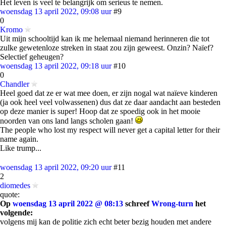
Het leven is veel te belangrijk om serieus te nemen.
woensdag 13 april 2022, 09:08 uur
#9
0
Kromo
Uit mijn schooltijd kan ik me helemaal niemand herinneren die tot
zulke gewetenloze streken in staat zou zijn geweest. Onzin? Naïef?
Selectief geheugen?
woensdag 13 april 2022, 09:18 uur
#10
0
Chandler
Heel goed dat ze er wat mee doen, er zijn nogal wat naïeve kinderen
(ja ook heel veel volwassenen) dus dat ze daar aandacht aan besteden
op deze manier is super! Hoop dat ze spoedig ook in het mooie
noorden van ons land langs scholen gaan!
The people who lost my respect will never get a capital letter for their
name again.
Like trump...
woensdag 13 april 2022, 09:20 uur
#11
2
diomedes
quote:
Op
woensdag 13 april 2022 @ 08:13
schreef
Wrong-turn
het
volgende:
volgens mij kan de politie zich echt beter bezig houden met andere