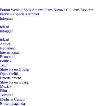
Forum
Weblog
Zoek
Actieve Items
Nieuws
Columns
Reviews
Previews
Specials
Archief
Inloggen
fok.nl
Inloggen
fok.nl
Actueel
Nederland
Internationaal
Economie
Politiek
Tech
Showbiz en Gossip
Opmerkelijk
Entertainment
Showbiz en Gossip
Muziek
Film
Televisie
Media & Cultuur
Bioscoopagenda