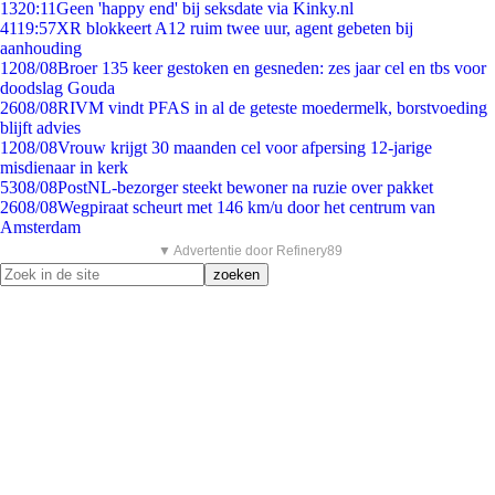
13
20:11
Geen 'happy end' bij seksdate via Kinky.nl
41
19:57
XR blokkeert A12 ruim twee uur, agent gebeten bij
aanhouding
12
08/08
Broer 135 keer gestoken en gesneden: zes jaar cel en tbs voor
doodslag Gouda
26
08/08
RIVM vindt PFAS in al de geteste moedermelk, borstvoeding
blijft advies
12
08/08
Vrouw krijgt 30 maanden cel voor afpersing 12-jarige
misdienaar in kerk
53
08/08
PostNL-bezorger steekt bewoner na ruzie over pakket
26
08/08
Wegpiraat scheurt met 146 km/u door het centrum van
Amsterdam
▼ Advertentie door Refinery89