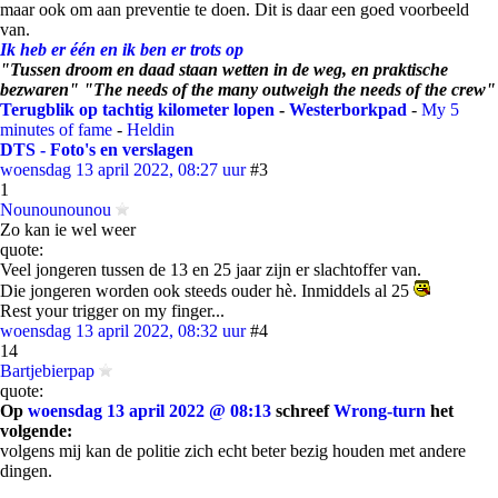
maar ook om aan preventie te doen. Dit is daar een goed voorbeeld
van.
Ik heb er één en ik ben er trots op
"Tussen droom en daad staan wetten in de weg, en praktische
bezwaren" "The needs of the many outweigh the needs of the crew"
Terugblik op tachtig kilometer lopen
-
Westerborkpad
-
My 5
minutes of fame
-
Heldin
DTS - Foto's en verslagen
woensdag 13 april 2022, 08:27 uur
#3
1
Nounounounou
Zo kan ie wel weer
quote:
Veel jongeren tussen de 13 en 25 jaar zijn er slachtoffer van.
Die jongeren worden ook steeds ouder hè. Inmiddels al 25
Rest your trigger on my finger...
woensdag 13 april 2022, 08:32 uur
#4
14
Bartjebierpap
quote:
Op
woensdag 13 april 2022 @ 08:13
schreef
Wrong-turn
het
volgende:
volgens mij kan de politie zich echt beter bezig houden met andere
dingen.