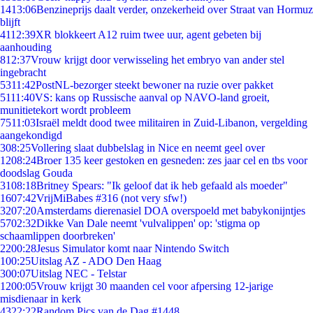
14
13:06
Benzineprijs daalt verder, onzekerheid over Straat van Hormuz
blijft
41
12:39
XR blokkeert A12 ruim twee uur, agent gebeten bij
aanhouding
8
12:37
Vrouw krijgt door verwisseling het embryo van ander stel
ingebracht
53
11:42
PostNL-bezorger steekt bewoner na ruzie over pakket
51
11:40
VS: kans op Russische aanval op NAVO-land groeit,
munitietekort wordt probleem
75
11:03
Israël meldt dood twee militairen in Zuid-Libanon, vergelding
aangekondigd
3
08:25
Vollering slaat dubbelslag in Nice en neemt geel over
12
08:24
Broer 135 keer gestoken en gesneden: zes jaar cel en tbs voor
doodslag Gouda
31
08:18
Britney Spears: "Ik geloof dat ik heb gefaald als moeder"
16
07:42
VrijMiBabes #316 (not very sfw!)
32
07:20
Amsterdams dierenasiel DOA overspoeld met babykonijntjes
57
02:32
Dikke Van Dale neemt 'vulvalippen' op: 'stigma op
schaamlippen doorbreken'
22
00:28
Jesus Simulator komt naar Nintendo Switch
1
00:25
Uitslag AZ - ADO Den Haag
3
00:07
Uitslag NEC - Telstar
12
00:05
Vrouw krijgt 30 maanden cel voor afpersing 12-jarige
misdienaar in kerk
43
22:22
Random Pics van de Dag #1448