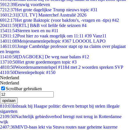
59
12:39
Eeuwig voortleven
72
12:37
Het grote dagelijkse Trump nieuws topic #31
160
12:31
[CUL TV] Masterchef Australië 2026
69
12:17
Het grote Baktopic (voor bakfoto's, -vragen en -tips) #42
204
11:59
[RTL] B&B vol liefde 6de seizoen #4
154
11:54
Sterren toen en nu #11
129
11:12
Post hier zo vaak mogelijk om 11:11 #39 Vanz11
140
11:08
Meisjesnamenlepeltopic #367 LOOOOL LAPO
146
11:01
Jonge Cambridge professor stapt op na claims over plagiaat
en leugens
114
10:58
[DAGBOEK] De weg naar balans #12
137
10:50
Het grote goedemorgen topic #3
48
10:50
Woordensamenstelspel #1184 met 2 woorden spreken SVP
41
10:50
Dierenlepeltopic #150
Nederland
Nederland
Scrollbar gebruiken
opslaan
8
10:03
Inbraak bij Haagse politie: dieven betrapt bij stelen illegale
sigaretten
21
09:50
Nachtelijk gebiedsverbod brengt rust terug in Rotterdamse
wijk
24
07:36
MIVD-baas lekt via Strava routes naar geheime kazerne