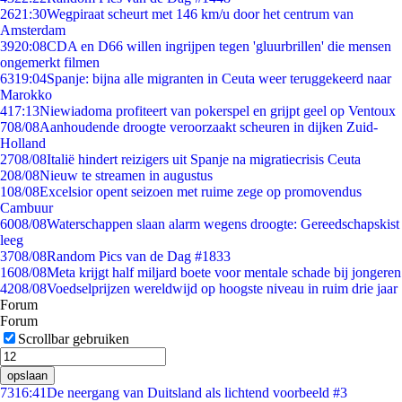
26
21:30
Wegpiraat scheurt met 146 km/u door het centrum van
Amsterdam
39
20:08
CDA en D66 willen ingrijpen tegen 'gluurbrillen' die mensen
ongemerkt filmen
63
19:04
Spanje: bijna alle migranten in Ceuta weer teruggekeerd naar
Marokko
4
17:13
Niewiadoma profiteert van pokerspel en grijpt geel op Ventoux
7
08/08
Aanhoudende droogte veroorzaakt scheuren in dijken Zuid-
Holland
27
08/08
Italië hindert reizigers uit Spanje na migratiecrisis Ceuta
2
08/08
Nieuw te streamen in augustus
1
08/08
Excelsior opent seizoen met ruime zege op promovendus
Cambuur
60
08/08
Waterschappen slaan alarm wegens droogte: Gereedschapskist
leeg
37
08/08
Random Pics van de Dag #1833
16
08/08
Meta krijgt half miljard boete voor mentale schade bij jongeren
42
08/08
Voedselprijzen wereldwijd op hoogste niveau in ruim drie jaar
Forum
Forum
Scrollbar gebruiken
opslaan
73
16:41
De neergang van Duitsland als lichtend voorbeeld #3