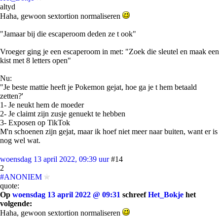
altyd
Haha, gewoon sextortion normaliseren
"Jamaar bij die escaperoom deden ze t ook"
Vroeger ging je een escaperoom in met: "Zoek die sleutel en maak een
kist met 8 letters open"
Nu:
"Je beste mattie heeft je Pokemon gejat, hoe ga je t hem betaald
zetten?'
1- Je neukt hem de moeder
2- Je claimt zijn zusje genuekt te hebben
3- Exposen op TikTok
M'n schoenen zijn gejat, maar ik hoef niet meer naar buiten, want er is
nog wel wat.
woensdag 13 april 2022, 09:39 uur
#14
2
#ANONIEM
quote:
Op
woensdag 13 april 2022 @ 09:31
schreef
Het_Bokje
het
volgende:
Haha, gewoon sextortion normaliseren