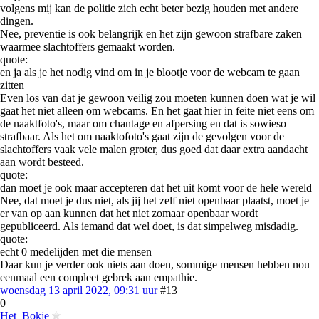
volgens mij kan de politie zich echt beter bezig houden met andere
dingen.
Nee, preventie is ook belangrijk en het zijn gewoon strafbare zaken
waarmee slachtoffers gemaakt worden.
quote:
en ja als je het nodig vind om in je blootje voor de webcam te gaan
zitten
Even los van dat je gewoon veilig zou moeten kunnen doen wat je wil
gaat het niet alleen om webcams. En het gaat hier in feite niet eens om
de naaktfoto's, maar om chantage en afpersing en dat is sowieso
strafbaar. Als het om naaktofoto's gaat zijn de gevolgen voor de
slachtoffers vaak vele malen groter, dus goed dat daar extra aandacht
aan wordt besteed.
quote:
dan moet je ook maar accepteren dat het uit komt voor de hele wereld
Nee, dat moet je dus niet, als jij het zelf niet openbaar plaatst, moet je
er van op aan kunnen dat het niet zomaar openbaar wordt
gepubliceerd. Als iemand dat wel doet, is dat simpelweg misdadig.
quote:
echt 0 medelijden met die mensen
Daar kun je verder ook niets aan doen, sommige mensen hebben nou
eenmaal een compleet gebrek aan empathie.
woensdag 13 april 2022, 09:31 uur
#13
0
Het_Bokje