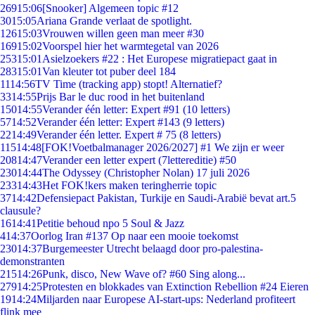
269
15:06
[Snooker] Algemeen topic #12
30
15:05
Ariana Grande verlaat de spotlight.
126
15:03
Vrouwen willen geen man meer #30
169
15:02
Voorspel hier het warmtegetal van 2026
253
15:01
Asielzoekers #22 : Het Europese migratiepact gaat in
283
15:01
Van kleuter tot puber deel 184
11
14:56
TV Time (tracking app) stopt! Alternatief?
33
14:55
Prijs Bar le duc rood in het buitenland
150
14:55
Verander één letter: Expert #91 (10 letters)
57
14:52
Verander één letter: Expert #143 (9 letters)
22
14:49
Verander één letter. Expert # 75 (8 letters)
115
14:48
[FOK!Voetbalmanager 2026/2027] #1 We zijn er weer
208
14:47
Verander een letter expert (7lettereditie) #50
230
14:44
The Odyssey (Christopher Nolan) 17 juli 2026
233
14:43
Het FOK!kers maken teringherrie topic
37
14:42
Defensiepact Pakistan, Turkije en Saudi-Arabië bevat art.5
clausule?
16
14:41
Petitie behoud npo 5 Soul & Jazz
4
14:37
Oorlog Iran #137 Op naar een mooie toekomst
230
14:37
Burgemeester Utrecht belaagd door pro-palestina-
demonstranten
215
14:26
Punk, disco, New Wave of? #60 Sing along...
279
14:25
Protesten en blokkades van Extinction Rebellion #24 Eieren
19
14:24
Miljarden naar Europese AI-start-ups: Nederland profiteert
flink mee