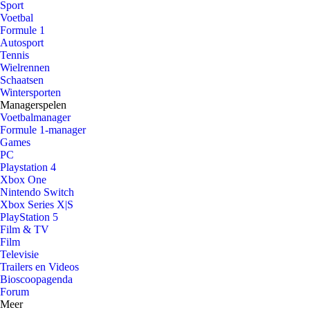
Sport
Voetbal
Formule 1
Autosport
Tennis
Wielrennen
Schaatsen
Wintersporten
Managerspelen
Voetbalmanager
Formule 1-manager
Games
PC
Playstation 4
Xbox One
Nintendo Switch
Xbox Series X|S
PlayStation 5
Film & TV
Film
Televisie
Trailers en Videos
Bioscoopagenda
Forum
Meer