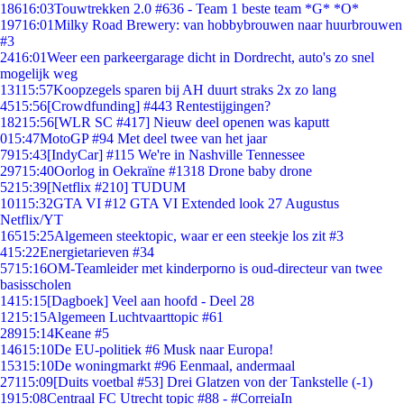
186
16:03
Touwtrekken 2.0 #636 - Team 1 beste team *G* *O*
197
16:01
Milky Road Brewery: van hobbybrouwen naar huurbrouwen
#3
24
16:01
Weer een parkeergarage dicht in Dordrecht, auto's zo snel
mogelijk weg
131
15:57
Koopzegels sparen bij AH duurt straks 2x zo lang
45
15:56
[Crowdfunding] #443 Rentestijgingen?
182
15:56
[WLR SC #417] Nieuw deel openen was kaputt
0
15:47
MotoGP #94 Met deel twee van het jaar
79
15:43
[IndyCar] #115 We're in Nashville Tennessee
297
15:40
Oorlog in Oekraïne #1318 Drone baby drone
52
15:39
[Netflix #210] TUDUM
101
15:32
GTA VI #12 GTA VI Extended look 27 Augustus
Netflix/YT
165
15:25
Algemeen steektopic, waar er een steekje los zit #3
4
15:22
Energietarieven #34
57
15:16
OM-Teamleider met kinderporno is oud-directeur van twee
basisscholen
14
15:15
[Dagboek] Veel aan hoofd - Deel 28
12
15:15
Algemeen Luchtvaarttopic #61
289
15:14
Keane #5
146
15:10
De EU-politiek #6 Musk naar Europa!
153
15:10
De woningmarkt #96 Eenmaal, andermaal
271
15:09
[Duits voetbal #53] Drei Glatzen von der Tankstelle (-1)
19
15:08
Centraal FC Utrecht topic #88 - #CorreiaIn