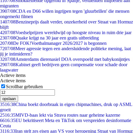
11
07/08
Smokkelbende opgerold in Spanje, verdienden miljoenen aan
migranten
39
07/08
CDA en D66 willen ingrijpen tegen 'gluurbrillen' die mensen
ongemerkt filmen
14
07/08
Benzineprijs daalt verder, onzekerheid over Straat van Hormuz
blijft
42
07/08
Voedselprijzen wereldwijd op hoogste niveau in ruim drie jaar
23
07/08
Quake krijgt na 30 jaar een gratis uitbreiding
2
07/08
De FOK!Voetbalmanager 2026/2027 is begonnen
72
07/08
Meer agressie tegen een andersluidende politieke mening, laat
jij je intimideren?
32
07/08
Amsterdams dierenasiel DOA overspoeld met babykonijntjes
29
07/08
Kabinet geeft bedrijven geen compensatie voor schade door
laagwater
Actieve items
Actieve items
Scrollbar gebruiken
opslaan
35
16:38
China boekt doorbraak in eigen chipmachines, druk op ASML
groeit
25
16:35
MIVD-baas lekt via Strava routes naar geheime kazerne
66
16:35
EU bekritiseert Meta en TikTok om verspreiden desinformatie
Ceuta
31
16:33
Iran stelt zes eisen aan VS voor heropening Straat van Hormuz