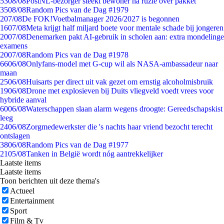
53
08/08
PostNL-bezorger steekt bewoner na ruzie over pakket
35
08/08
Random Pics van de Dag #1979
2
07/08
De FOK!Voetbalmanager 2026/2027 is begonnen
16
07/08
Meta krijgt half miljard boete voor mentale schade bij jongeren
20
07/08
Denemarken pakt AI-gebruik in scholen aan: extra mondelinge
examens
20
07/08
Random Pics van de Dag #1978
66
06/08
Onlyfans-model met G-cup wil als NASA-ambassadeur naar
maan
25
06/08
Huisarts per direct uit vak gezet om ernstig alcoholmisbruik
19
06/08
Drone met explosieven bij Duits vliegveld voedt vrees voor
hybride aanval
60
06/08
Waterschappen slaan alarm wegens droogte: Gereedschapskist
leeg
24
06/08
Zorgmedewerkster die 's nachts haar vriend bezocht terecht
ontslagen
38
06/08
Random Pics van de Dag #1977
21
05/08
Tanken in België wordt nóg aantrekkelijker
Laatste items
Laatste items
Toon berichten uit deze thema's
Actueel
Entertainment
Sport
Film & Tv