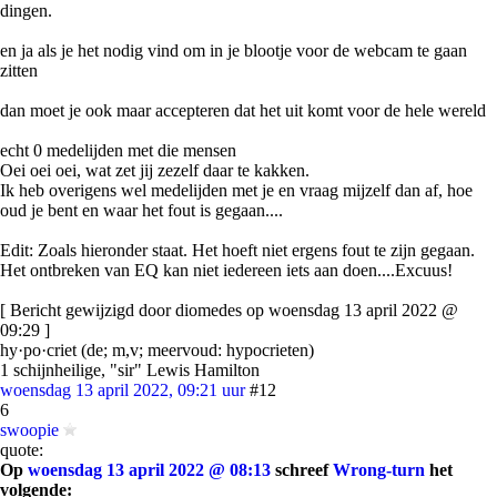
dingen.
en ja als je het nodig vind om in je blootje voor de webcam te gaan
zitten
dan moet je ook maar accepteren dat het uit komt voor de hele wereld
echt 0 medelijden met die mensen
Oei oei oei, wat zet jij zezelf daar te kakken.
Ik heb overigens wel medelijden met je en vraag mijzelf dan af, hoe
oud je bent en waar het fout is gegaan....
Edit: Zoals hieronder staat. Het hoeft niet ergens fout te zijn gegaan.
Het ontbreken van EQ kan niet iedereen iets aan doen....Excuus!
[ Bericht gewijzigd door diomedes op woensdag 13 april 2022 @
09:29 ]
hy·po·criet (de; m,v; meervoud: hypocrieten)
1 schijnheilige, "sir" Lewis Hamilton
woensdag 13 april 2022, 09:21 uur
#12
6
swoopie
quote:
Op
woensdag 13 april 2022 @ 08:13
schreef
Wrong-turn
het
volgende: