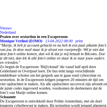
Nieuws
Nederland
Praten over sextortion in een Escaperoom
Monique Verlind (DJMO)
13-04-2022 08:00
print
"Marije, ik heb je account gehackt en nu heb ik een paar pikante foto’s
van jou. In deze mail stuur ik je alvast een voorproefje. Wil je niet dat
deze foto’s online komen, dan wil ik dat je mij betaalt in Bitcoins. Doe
je dit niet, dan lek ik alle foto’s online en stuur ik ze naar jouw ouders
en vrienden."
Zo begint de Escaperoom ‘Bl@ckmail’ die vanaf half april door
Gelderland en Overijssel toert. De bus trekt langs verschillende
middelbare scholen om het gesprek aan te gaan rond cybercrime en
sextortion. In de Escaperoom krijgen jongeren 20 minuten de tijd om
vier opdrachten te maken. Als alle opdrachten succesvol zijn afrondt en
de juiste codes ingevoerd worden, voorkomen de deelnemers dat de
foto’s van Marije online komen.
Schaamte
De Escaperoom is ontwikkeld door Politie Amsterdam, met als doel
jongeren cyberbewust te maken. Bij sextortion wordt iemand afgeperst