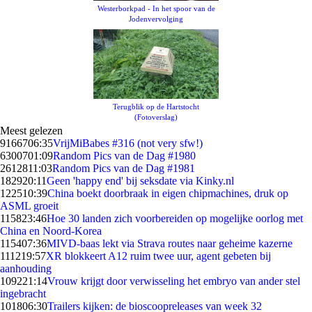
Westerborkpad - In het spoor van de
Jodenvervolging
Terugblik op de Hartstocht
(Fotoverslag)
Meest gelezen
91667
06:35
VrijMiBabes #316 (not very sfw!)
63007
01:09
Random Pics van de Dag #1980
26128
11:03
Random Pics van de Dag #1981
1829
20:11
Geen 'happy end' bij seksdate via Kinky.nl
1225
10:39
China boekt doorbraak in eigen chipmachines, druk op
ASML groeit
1158
23:46
Hoe 30 landen zich voorbereiden op mogelijke oorlog met
China en Noord-Korea
1154
07:36
MIVD-baas lekt via Strava routes naar geheime kazerne
1112
19:57
XR blokkeert A12 ruim twee uur, agent gebeten bij
aanhouding
1092
21:14
Vrouw krijgt door verwisseling het embryo van ander stel
ingebracht
1018
06:30
Trailers kijken: de bioscoopreleases van week 32