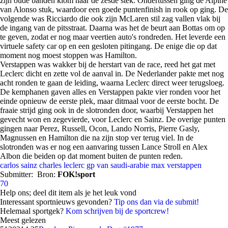
zijn oude banden klom naar de zesde stek. Ondertussen ging de Alpine
van Alonso stuk, waardoor een goede puntenfinish in rook op ging. De
volgende was Ricciardo die ook zijn McLaren stil zag vallen vlak bij
de ingang van de pitsstraat. Daarna was het de beurt aan Bottas om op
te geven, zodat er nog maar veertien auto's rondreden. Het leverde een
virtuele safety car op en een gesloten pitingang. De enige die op dat
moment nog moest stoppen was Hamilton.
Verstappen was wakker bij de herstart van de race, reed het gat met
Leclerc dicht en zette vol de aanval in. De Nederlander pakte met nog
acht ronden te gaan de leiding, waarna Leclerc direct weer terugsloeg.
De kemphanen gaven alles en Verstappen pakte vier ronden voor het
einde opnieuw de eerste plek, maar ditmaal voor de eerste bocht. De
fraaie strijd ging ook in de slotronden door, waarbij Verstappen het
gevecht won en zegevierde, voor Leclerc en Sainz. De overige punten
gingen naar Perez, Russell, Ocon, Lando Norris, Pierre Gasly,
Magnussen en Hamilton die na zijn stop ver terug viel. In de
slotronden was er nog een aanvaring tussen Lance Stroll en Alex
Albon die beiden op dat moment buiten de punten reden.
carlos sainz
charles leclerc
gp van saudi-arabie
max verstappen
Submitter:
Bron:
FOK!sport
70
Help ons; deel dit item als je het leuk vond
Interessant sportnieuws gevonden?
Tip ons dan via de submit!
Helemaal sportgek?
Kom schrijven bij de sportcrew!
Meest gelezen