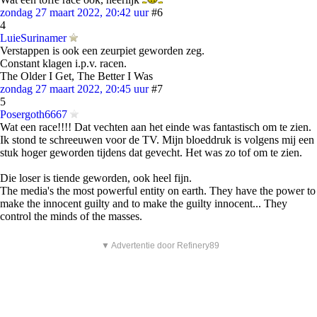
zondag 27 maart 2022, 20:42 uur
#6
4
LuieSurinamer
Verstappen is ook een zeurpiet geworden zeg.
Constant klagen i.p.v. racen.
The Older I Get, The Better I Was
zondag 27 maart 2022, 20:45 uur
#7
5
Posergoth6667
Wat een race!!!! Dat vechten aan het einde was fantastisch om te zien.
Ik stond te schreeuwen voor de TV. Mijn bloeddruk is volgens mij een
stuk hoger geworden tijdens dat gevecht. Het was zo tof om te zien.
Die loser is tiende geworden, ook heel fijn.
The media's the most powerful entity on earth. They have the power to
make the innocent guilty and to make the guilty innocent... They
control the minds of the masses.
▼ Advertentie door Refinery89