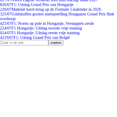
8
26/07
F1: Uitslag Grand Prix van Hongarije
2
26/07
Maleisië keert terug op de Formule 1-kalender in 2026
3
25/07
Gridstraffen gooien startopstelling Hongaarse Grand Prix flink
overhoop
4
25/07
F1: Norris op pole in Hongarije, Verstappen zesde
2
24/07
F1 Hongarije: Uitslag tweede vrije training
0
24/07
F1 Hongarije: Uitslag eerste vrije training
42
19/07
F1: Uitslag Grand Prix van België