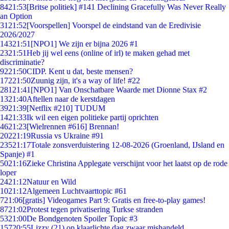
84
21:53
[Britse politiek] #141 Declining Gracefully Was Never Really
an Option
31
21:52
[Voorspellen] Voorspel de eindstand van de Eredivisie
2026/2027
143
21:51
[NPO1] We zijn er bijna 2026 #1
23
21:51
Heb jij wel eens (online of irl) te maken gehad met
discriminatie?
92
21:50
CIDP. Kent u dat, beste mensen?
172
21:50
Zuunig zijn, it's a way of life! #22
281
21:41
[NPO1] Van Onschatbare Waarde met Dionne Stax #2
13
21:40
Aftellen naar de kerstdagen
39
21:39
[Netflix #210] TUDUM
14
21:33
Ik wil een eigen politieke partij oprichten
46
21:23
[Wielrennen #616] Brennan!
202
21:19
Russia vs Ukraine #91
235
21:17
Totale zonsverduistering 12-08-2026 (Groenland, IJsland en
Spanje) #1
50
21:16
Zieke Christina Applegate verschijnt voor het laatst op de rode
loper
24
21:12
Natuur en Wild
10
21:12
Algemeen Luchtvaarttopic #61
7
21:06
[gratis] Videogames Part 9: Gratis en free-to-play games!
87
21:02
Protest tegen privatisering Turkse stranden
53
21:00
De Bondgenoten Spoiler Topic #3
157
20:55
Lizzy (21) op klaarlichte dag zwaar mishandeld