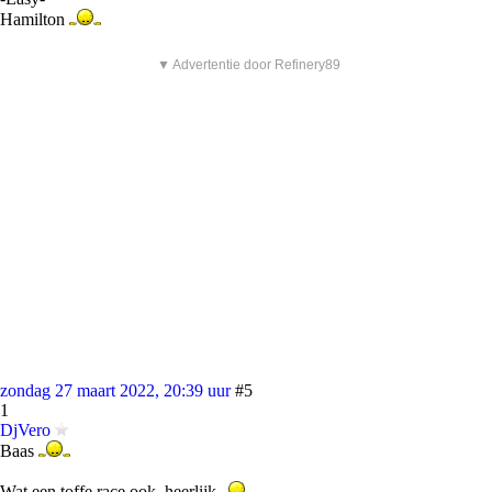
Hamilton
▼ Advertentie door Refinery89
zondag 27 maart 2022, 20:39 uur
#5
1
DjVero
Baas
Wat een toffe race ook, heerlijk