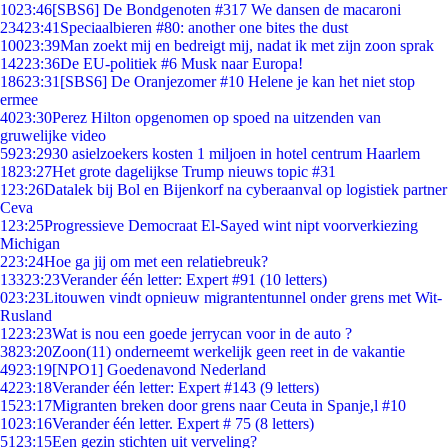
10
23:46
[SBS6] De Bondgenoten #317 We dansen de macaroni
234
23:41
Speciaalbieren #80: another one bites the dust
100
23:39
Man zoekt mij en bedreigt mij, nadat ik met zijn zoon sprak
142
23:36
De EU-politiek #6 Musk naar Europa!
186
23:31
[SBS6] De Oranjezomer #10 Helene je kan het niet stop
ermee
40
23:30
Perez Hilton opgenomen op spoed na uitzenden van
gruwelijke video
59
23:29
30 asielzoekers kosten 1 miljoen in hotel centrum Haarlem
18
23:27
Het grote dagelijkse Trump nieuws topic #31
1
23:26
Datalek bij Bol en Bijenkorf na cyberaanval op logistiek partner
Ceva
1
23:25
Progressieve Democraat El-Sayed wint nipt voorverkiezing
Michigan
2
23:24
Hoe ga jij om met een relatiebreuk?
133
23:23
Verander één letter: Expert #91 (10 letters)
0
23:23
Litouwen vindt opnieuw migrantentunnel onder grens met Wit-
Rusland
12
23:23
Wat is nou een goede jerrycan voor in de auto ?
38
23:20
Zoon(11) onderneemt werkelijk geen reet in de vakantie
49
23:19
[NPO1] Goedenavond Nederland
42
23:18
Verander één letter: Expert #143 (9 letters)
15
23:17
Migranten breken door grens naar Ceuta in Spanje,l #10
10
23:16
Verander één letter. Expert # 75 (8 letters)
51
23:15
Een gezin stichten uit verveling?