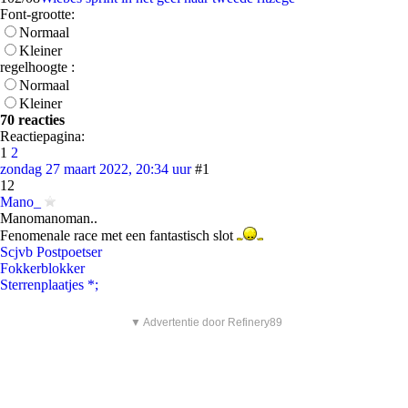
Font-grootte:
Normaal
Kleiner
regelhoogte :
Normaal
Kleiner
70 reacties
Reactiepagina:
1
2
zondag 27 maart 2022, 20:34 uur
#1
12
Mano_
Manomanoman..
Fenomenale race met een fantastisch slot
Scjvb Postpoetser
Fokkerblokker
Sterrenplaatjes *;
▼ Advertentie door Refinery89