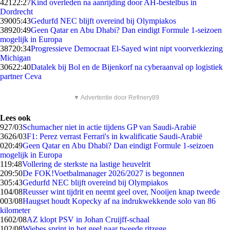
421
22:27
Kind overleden na aanrijding door AH-bestelbus in
Dordrecht
390
05:43
Gedurfd NEC blijft overeind bij Olympiakos
389
20:49
Geen Qatar en Abu Dhabi? Dan eindigt Formule 1-seizoen
mogelijk in Europa
387
20:34
Progressieve Democraat El-Sayed wint nipt voorverkiezing
Michigan
306
22:40
Datalek bij Bol en de Bijenkorf na cyberaanval op logistiek
partner Ceva
▼ Advertentie door Refinery89
Lees ook
9
27/03
Schumacher niet in actie tijdens GP van Saudi-Arabië
36
26/03
F1: Perez verrast Ferrari's in kwalificatie Saudi-Arabië
0
20:49
Geen Qatar en Abu Dhabi? Dan eindigt Formule 1-seizoen
mogelijk in Europa
1
19:48
Vollering de sterkste na lastige heuvelrit
2
09:50
De FOK!Voetbalmanager 2026/2027 is begonnen
3
05:43
Gedurfd NEC blijft overeind bij Olympiakos
1
04/08
Reusser wint tijdrit en neemt geel over, Nooijen knap tweede
0
03/08
Haugset houdt Kopecky af na indrukwekkende solo van 86
kilometer
16
02/08
AZ klopt PSV in Johan Cruijff-schaal
1
02/08
Wiebes sprint in het geel naar tweede ritzege