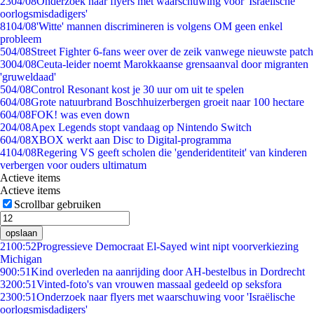
23
04/08
Onderzoek naar flyers met waarschuwing voor 'Israëlische
oorlogsmisdadigers'
81
04/08
'Witte' mannen discrimineren is volgens OM geen enkel
probleem
5
04/08
Street Fighter 6-fans weer over de zeik vanwege nieuwste patch
30
04/08
Ceuta-leider noemt Marokkaanse grensaanval door migranten
'gruweldaad'
5
04/08
Control Resonant kost je 30 uur om uit te spelen
6
04/08
Grote natuurbrand Boschhuizerbergen groeit naar 100 hectare
6
04/08
FOK! was even down
2
04/08
Apex Legends stopt vandaag op Nintendo Switch
6
04/08
XBOX werkt aan Disc to Digital-programma
41
04/08
Regering VS geeft scholen die 'genderidentiteit' van kinderen
verbergen voor ouders ultimatum
Actieve items
Actieve items
Scrollbar gebruiken
opslaan
21
00:52
Progressieve Democraat El-Sayed wint nipt voorverkiezing
Michigan
9
00:51
Kind overleden na aanrijding door AH-bestelbus in Dordrecht
32
00:51
Vinted-foto's van vrouwen massaal gedeeld op seksfora
23
00:51
Onderzoek naar flyers met waarschuwing voor 'Israëlische
oorlogsmisdadigers'