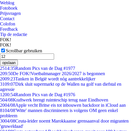
Weblog
Fotoboek
Prijsvragen
Contact
Colofon
Feedback
Tip de redactie
FOK!
FOK!
Scrollbar gebruiken
opslaan
25
14:35
Random Pics van de Dag #1977
2
09:50
De FOK!Voetbalmanager 2026/2027 is begonnen
20
09:23
Tanken in België wordt nóg aantrekkelijker
31
09:07
Dirk sluit supermarkt op de Wallen na golf van diefstal en
agressie
12
00:54
Random Pics van de Dag #1976
5
04/08
Kraftwerk brengt ruimteschip terug naar Eindhoven
20
04/08
Apple vecht Britse eis tot inbouwen backdoor in iCloud aan
81
04/08
'Witte' mannen discrimineren is volgens OM geen enkel
probleem
30
04/08
Ceuta-leider noemt Marokkaanse grensaanval door migranten
'gruweldaad'