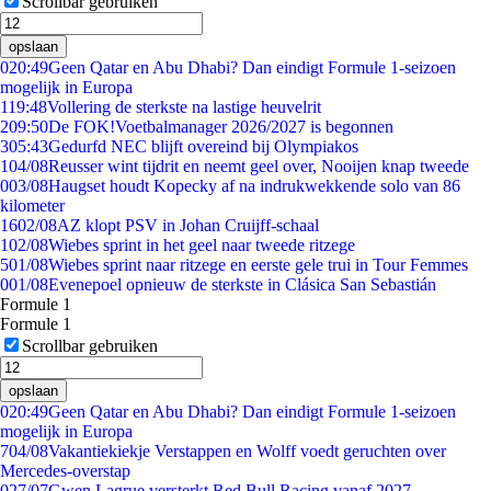
Scrollbar gebruiken
opslaan
0
20:49
Geen Qatar en Abu Dhabi? Dan eindigt Formule 1-seizoen
mogelijk in Europa
1
19:48
Vollering de sterkste na lastige heuvelrit
2
09:50
De FOK!Voetbalmanager 2026/2027 is begonnen
3
05:43
Gedurfd NEC blijft overeind bij Olympiakos
1
04/08
Reusser wint tijdrit en neemt geel over, Nooijen knap tweede
0
03/08
Haugset houdt Kopecky af na indrukwekkende solo van 86
kilometer
16
02/08
AZ klopt PSV in Johan Cruijff-schaal
1
02/08
Wiebes sprint in het geel naar tweede ritzege
5
01/08
Wiebes sprint naar ritzege en eerste gele trui in Tour Femmes
0
01/08
Evenepoel opnieuw de sterkste in Clásica San Sebastián
Formule 1
Formule 1
Scrollbar gebruiken
opslaan
0
20:49
Geen Qatar en Abu Dhabi? Dan eindigt Formule 1-seizoen
mogelijk in Europa
7
04/08
Vakantiekiekje Verstappen en Wolff voedt geruchten over
Mercedes-overstap
0
27/07
Gwen Lagrue versterkt Red Bull Racing vanaf 2027