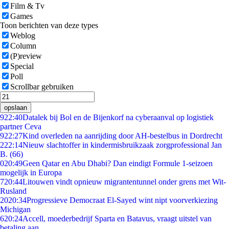
Film & Tv
Games
Toon berichten van deze types
Weblog
Column
(P)review
Special
Poll
Scrollbar gebruiken
opslaan
9
22:40
Datalek bij Bol en de Bijenkorf na cyberaanval op logistiek
partner Ceva
9
22:27
Kind overleden na aanrijding door AH-bestelbus in Dordrecht
2
22:14
Nieuw slachtoffer in kindermisbruikzaak zorgprofessional Jan
B. (66)
0
20:49
Geen Qatar en Abu Dhabi? Dan eindigt Formule 1-seizoen
mogelijk in Europa
7
20:44
Litouwen vindt opnieuw migrantentunnel onder grens met Wit-
Rusland
20
20:34
Progressieve Democraat El-Sayed wint nipt voorverkiezing
Michigan
6
20:24
Accell, moederbedrijf Sparta en Batavus, vraagt uitstel van
betaling aan