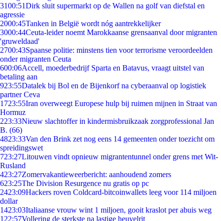
31
00:51
Dirk sluit supermarkt op de Wallen na golf van diefstal en
agressie
20
00:45
Tanken in België wordt nóg aantrekkelijker
30
00:44
Ceuta-leider noemt Marokkaanse grensaanval door migranten
'gruweldaad'
27
00:43
Spaanse politie: minstens tien voor terrorisme veroordeelden
onder migranten Ceuta
6
00:06
Accell, moederbedrijf Sparta en Batavus, vraagt uitstel van
betaling aan
9
23:55
Datalek bij Bol en de Bijenkorf na cyberaanval op logistiek
partner Ceva
17
23:55
Iran overweegt Europese hulp bij ruimen mijnen in Straat van
Hormuz
2
23:33
Nieuw slachtoffer in kindermisbruikzaak zorgprofessional Jan
B. (66)
48
23:33
Van den Brink zet nog eens 14 gemeenten onder toezicht om
spreidingswet
7
23:27
Litouwen vindt opnieuw migrantentunnel onder grens met Wit-
Rusland
4
23:27
Zomervakantieweerbericht: aanhoudend zomers
6
23:25
The Division Resurgence nu gratis op pc
24
23:09
Hackers roven Coldcard-bitcoinwallets leeg voor 114 miljoen
dollar
14
23:03
Italiaanse vrouw wint 1 miljoen, gooit kraslot per abuis weg
1
22:57
Vollering de sterkste na lastige heuvelrit