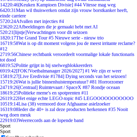
142
20:46
[Keuken Kampioen Divisie] #44 Vitesse mag weg
64
20:31
Man wil thuiswerken omdat zijn vrouw borstkanker heeft,
einde carriere
57
20:24
Afvallen met injecties #4
236
20:22
Afbeeldingen die je gemaakt hebt met AI
5
20:21
[lijstje]Verwachtingen voor dit seizoen
18
20:17
The Grand Tour #5 Nieuwe serie - nieuw trio
167
19:58
Wat is op dit moment volgens jou de meest irritante reclame?
#12
27
19:56
Chinese rechtbank veroordeelt voormalige lokale functionaris
tot dood
68
19:52
Politie grijpt in bij snelwegblokkeerders
69
19:42
[FOK!Voetbalmanager 2026/2027] #1 We zijn er weer
158
19:27
[Live Eredivisie #1784] Dying seconds van het seizoen!
157
19:26
Wat is jullie binnenhuistemperatuur? #81 Horrorzomer
247
19:26
[Centraal] Ruimtevaart / SpaceX #87 Rondje oceaan
186
19:25
Politieke meme's en spotprenten #11
261
19:22
Het enige echte LEGO-topic #45 LEGOOOOOOOOOOO
105
19:14
Lisa (38) vermoord door Afghaanse asielzoeker
163
19:08
Ieder die 40+ is zal deze producten herkennen #35 Nooit
weg doen meuk
229
19:03
Weerrecords aan de lopende band
Sport
Sport