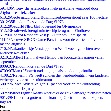
aanslag
59
14:06
Vrouw die asielzoekers hielp in Athene vermoord door
Afghaanse asielzoeker
6
13:26
Grote natuurbrand Boschhuizerbergen groeit naar 100 hectare
30
12:35
Random Pics van de Dag #1973
3
12:28
Gedurfd NEC blijft overeind bij Olympiakos
5
12:23
Kraftwerk brengt ruimteschip terug naar Eindhoven
5
12:04
Control Resonant kost je 30 uur om uit te spelen
1
11:47
Nieuwe XBOX Game Pass titels voor de eerste helft van de
maand augustus
7
10:24
Vakantiekiekje Verstappen en Wolff voedt geruchten over
Mercedes-overstap
32
10:21
Albert Heijn halveert tempo van Koopzegels sparen vanaf
september
80
09:07
Random Pics van de Dag #1798
47
09:07
Man (25) sterft nadat hij lijm als condoom gebruikt
41
08:27
Regering VS geeft scholen die 'genderidentiteit' van kinderen
verbergen voor ouders ultimatum
50
07:26
Twee Syriërs krijgen 11 jaar cel voor brute verkrachting
stomdronken 18-jarige
5
02:20
Street Fighter 6-fans weer over de zeik vanwege nieuwste patch
9
01:39
NL-alert na grote natuurbrand bij Oostrum, blushelikopters
ingezet
Forum
Forum