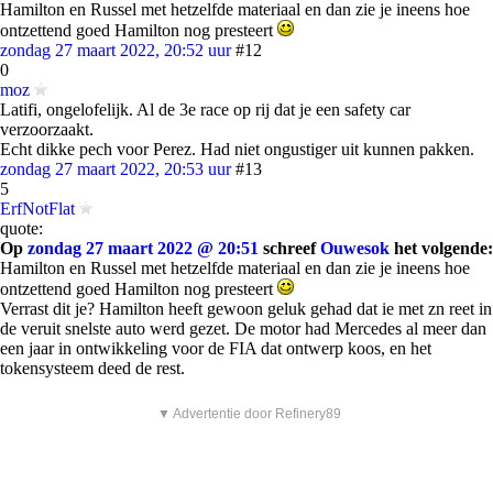
Hamilton en Russel met hetzelfde materiaal en dan zie je ineens hoe
ontzettend goed Hamilton nog presteert
zondag 27 maart 2022, 20:52 uur
#12
0
moz
Latifi, ongelofelijk. Al de 3e race op rij dat je een safety car
verzoorzaakt.
Echt dikke pech voor Perez. Had niet ongustiger uit kunnen pakken.
zondag 27 maart 2022, 20:53 uur
#13
5
ErfNotFlat
quote:
Op
zondag 27 maart 2022 @ 20:51
schreef
Ouwesok
het volgende:
Hamilton en Russel met hetzelfde materiaal en dan zie je ineens hoe
ontzettend goed Hamilton nog presteert
Verrast dit je? Hamilton heeft gewoon geluk gehad dat ie met zn reet in
de veruit snelste auto werd gezet. De motor had Mercedes al meer dan
een jaar in ontwikkeling voor de FIA dat ontwerp koos, en het
tokensysteem deed de rest.
▼ Advertentie door Refinery89