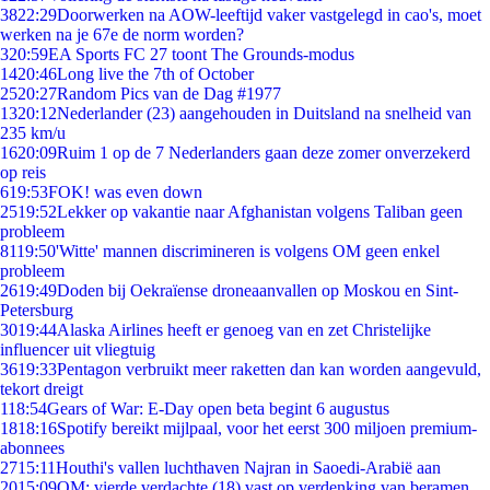
38
22:29
Doorwerken na AOW-leeftijd vaker vastgelegd in cao's, moet
werken na je 67e de norm worden?
3
20:59
EA Sports FC 27 toont The Grounds-modus
14
20:46
Long live the 7th of October
25
20:27
Random Pics van de Dag #1977
13
20:12
Nederlander (23) aangehouden in Duitsland na snelheid van
235 km/u
16
20:09
Ruim 1 op de 7 Nederlanders gaan deze zomer onverzekerd
op reis
6
19:53
FOK! was even down
25
19:52
Lekker op vakantie naar Afghanistan volgens Taliban geen
probleem
81
19:50
'Witte' mannen discrimineren is volgens OM geen enkel
probleem
26
19:49
Doden bij Oekraïense droneaanvallen op Moskou en Sint-
Petersburg
30
19:44
Alaska Airlines heeft er genoeg van en zet Christelijke
influencer uit vliegtuig
36
19:33
Pentagon verbruikt meer raketten dan kan worden aangevuld,
tekort dreigt
1
18:54
Gears of War: E-Day open beta begint 6 augustus
18
18:16
Spotify bereikt mijlpaal, voor het eerst 300 miljoen premium-
abonnees
27
15:11
Houthi's vallen luchthaven Najran in Saoedi-Arabië aan
20
15:09
OM: vierde verdachte (18) vast op verdenking van beramen