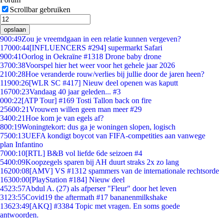
Scrollbar gebruiken
opslaan
9
00:49
Zou je vreemdgaan in een relatie kunnen vergeven?
170
00:44
[INFLUENCERS #294] supermarkt Safari
9
00:41
Oorlog in Oekraïne #1318 Drone baby drone
37
00:38
Voorspel hier het weer voor het gehele jaar 2026
21
00:28
Hoe veranderde rouw/verlies bij jullie door de jaren heen?
119
00:26
[WLR SC #417] Nieuw deel openen was kaputt
167
00:23
Vandaag 40 jaar geleden... #3
0
00:22
[ATP Tour] #169 Tosti Tallon back on fire
256
00:21
Vrouwen willen geen man meer #29
34
00:21
Hoe kom je van egels af?
8
00:19
Woningtekort: dus ga je woningen slopen, logisch
75
00:13
UEFA kondigt boycot van FIFA-competities aan vanwege
plan Infantino
70
00:10
[RTL] B&B vol liefde 6de seizoen #4
54
00:09
Koopzegels sparen bij AH duurt straks 2x zo lang
162
00:08
[AMV] VS #1312 spammers van de internationale rechtsorde
163
00:00
[PlayStation #184] Nieuw deel
45
23:57
Abdul A. (27) als afperser "Fleur" door het leven
31
23:55
Covid19 the aftermath #17 bananenmilkshake
136
23:49
[AKQ] #3384 Topic met vragen. En soms goede
antwoorden.