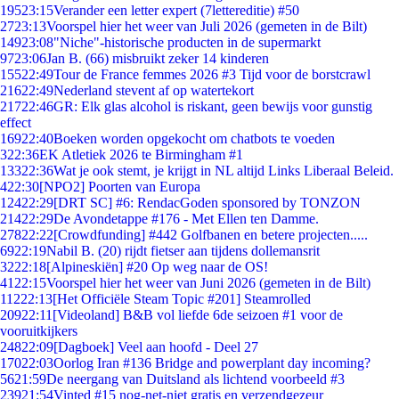
195
23:15
Verander een letter expert (7lettereditie) #50
27
23:13
Voorspel hier het weer van Juli 2026 (gemeten in de Bilt)
149
23:08
"Niche"-historische producten in de supermarkt
97
23:06
Jan B. (66) misbruikt zeker 14 kinderen
155
22:49
Tour de France femmes 2026 #3 Tijd voor de borstcrawl
216
22:49
Nederland stevent af op watertekort
217
22:46
GR: Elk glas alcohol is riskant, geen bewijs voor gunstig
effect
169
22:40
Boeken worden opgekocht om chatbots te voeden
3
22:36
EK Atletiek 2026 te Birmingham #1
133
22:36
Wat je ook stemt, je krijgt in NL altijd Links Liberaal Beleid.
4
22:30
[NPO2] Poorten van Europa
124
22:29
[DRT SC] #6: RendacGoden sponsored by TONZON
214
22:29
De Avondetappe #176 - Met Ellen ten Damme.
278
22:22
[Crowdfunding] #442 Golfbanen en betere projecten.....
69
22:19
Nabil B. (20) rijdt fietser aan tijdens dollemansrit
32
22:18
[Alpineskiën] #20 Op weg naar de OS!
41
22:15
Voorspel hier het weer van Juni 2026 (gemeten in de Bilt)
112
22:13
[Het Officiële Steam Topic #201] Steamrolled
209
22:11
[Videoland] B&B vol liefde 6de seizoen #1 voor de
vooruitkijkers
248
22:09
[Dagboek] Veel aan hoofd - Deel 27
170
22:03
Oorlog Iran #136 Bridge and powerplant day incoming?
56
21:59
De neergang van Duitsland als lichtend voorbeeld #3
239
21:54
Vinted #15 nog-net-niet gratis en verzendgezeur