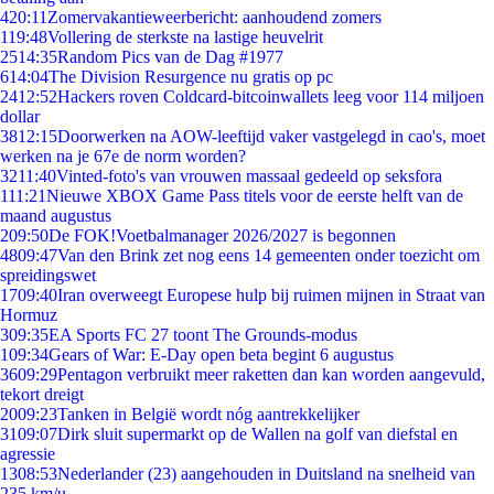
4
20:11
Zomervakantieweerbericht: aanhoudend zomers
1
19:48
Vollering de sterkste na lastige heuvelrit
25
14:35
Random Pics van de Dag #1977
6
14:04
The Division Resurgence nu gratis op pc
24
12:52
Hackers roven Coldcard-bitcoinwallets leeg voor 114 miljoen
dollar
38
12:15
Doorwerken na AOW-leeftijd vaker vastgelegd in cao's, moet
werken na je 67e de norm worden?
32
11:40
Vinted-foto's van vrouwen massaal gedeeld op seksfora
1
11:21
Nieuwe XBOX Game Pass titels voor de eerste helft van de
maand augustus
2
09:50
De FOK!Voetbalmanager 2026/2027 is begonnen
48
09:47
Van den Brink zet nog eens 14 gemeenten onder toezicht om
spreidingswet
17
09:40
Iran overweegt Europese hulp bij ruimen mijnen in Straat van
Hormuz
3
09:35
EA Sports FC 27 toont The Grounds-modus
1
09:34
Gears of War: E-Day open beta begint 6 augustus
36
09:29
Pentagon verbruikt meer raketten dan kan worden aangevuld,
tekort dreigt
20
09:23
Tanken in België wordt nóg aantrekkelijker
31
09:07
Dirk sluit supermarkt op de Wallen na golf van diefstal en
agressie
13
08:53
Nederlander (23) aangehouden in Duitsland na snelheid van
235 km/u