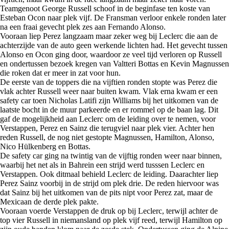
Teamgenoot George Russell schoof in de beginfase ten koste van
Esteban Ocon naar plek vijf. De Fransman verloor enkele ronden later
na een fraai gevecht plek zes aan Fernando Alonso.
Vooraan liep Perez langzaam maar zeker weg bij Leclerc die aan de
achterzijde van de auto geen werkende lichten had. Het gevecht tussen
Alonso en Ocon ging door, waardoor ze veel tijd verloren op Russell
en ondertussen bezoek kregen van Valtteri Bottas en Kevin Magnussen
die roken dat er meer in zat voor hun.
De eerste van de toppers die na vijftien ronden stopte was Perez die
vlak achter Russell weer naar buiten kwam. Vlak erna kwam er een
safety car toen Nicholas Latifi zijn Williams bij het uitkomen van de
laatste bocht in de muur parkeerde en er rommel op de baan lag. Dit
gaf de mogelijkheid aan Leclerc om de leiding over te nemen, voor
Verstappen, Perez en Sainz die terugviel naar plek vier. Achter hen
reden Russell, de nog niet gestopte Magnussen, Hamilton, Alonso,
Nico Hülkenberg en Bottas.
De safety car ging na twintig van de vijftig ronden weer naar binnen,
waarbij het net als in Bahrein een strijd werd tusssen Leclerc en
Verstappen. Ook ditmaal behield Leclerc de leiding. Daarachter liep
Perez Sainz voorbij in de strijd om plek drie. De reden hiervoor was
dat Sainz bij het uitkomen van de pits nipt voor Perez zat, maar de
Mexicaan de derde plek pakte.
Vooraan voerde Verstappen de druk op bij Leclerc, terwijl achter de
top vier Russell in niemansland op plek vijf reed, terwijl Hamilton op