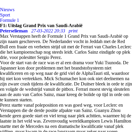
Nieuws
Sport
Formule 1
F1: Uitslag Grand Prix van Saudi-Arabië
Peterselieman
27-03-2022 20:33
print
Max Verstappen heeft de Formule 1 Grand Prix van Saudi-Arabië op
zijn naam geschreven. De Nederlander vocht in Jeddah met de Red
Bull een fraaie en verbeten strijd uit met de Ferrari van Charles Leclerc
die het kampioenschap nog steeds leidt. Carlos Sainz eindigde op plek
drie, voor polesitter Sergio Perez.
Voor de start van de race was er al een drama voor Yuki Tsunoda. De
Japanner kon door problemen met het brandstofsysteem niet
kwalificeren en op weg naar de grid viel de AlphaTauri stil, waardoor
hij niet kon vertrekken. Mick Schumacher kon ook niet deelnemen na
zijn zware crash tijdens de kwalificatie. De Duitser bleek in orde te zijn
en volgde de wedstrijd vanuit de pitbox. Ferrari moest stevig sleutelen
aan de auto van Carlos Sainz, maar kreeg de bolide op tijd in orde om
te kunnen starten.
Perez startte vanaf poleposition en was goed weg, voor Leclerc en
Verstappen die de derde positie afpakte van Sainz. Guanyu Zhou
kende geen goede start en viel terug naar plek achttien, waarmee hij de
laatste in het veld was. Zevenvoudig wereldkampioen Lewis Hamilton
startte met de Mercedes na een dramatische kwalificatie vanaf plek
vijftien, maar kwam in de race langzaam maar zeker naar voren.