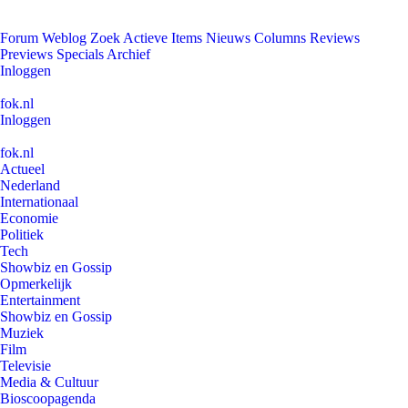
Forum
Weblog
Zoek
Actieve Items
Nieuws
Columns
Reviews
Previews
Specials
Archief
Inloggen
fok.nl
Inloggen
fok.nl
Actueel
Nederland
Internationaal
Economie
Politiek
Tech
Showbiz en Gossip
Opmerkelijk
Entertainment
Showbiz en Gossip
Muziek
Film
Televisie
Media & Cultuur
Bioscoopagenda