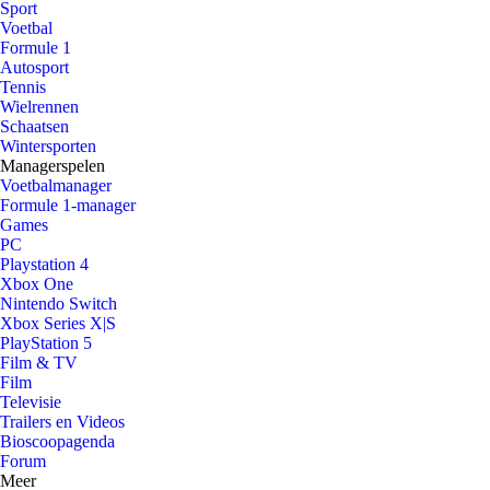
Sport
Voetbal
Formule 1
Autosport
Tennis
Wielrennen
Schaatsen
Wintersporten
Managerspelen
Voetbalmanager
Formule 1-manager
Games
PC
Playstation 4
Xbox One
Nintendo Switch
Xbox Series X|S
PlayStation 5
Film & TV
Film
Televisie
Trailers en Videos
Bioscoopagenda
Forum
Meer