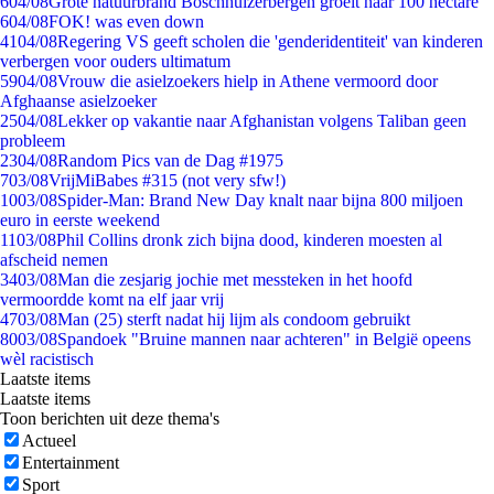
6
04/08
Grote natuurbrand Boschhuizerbergen groeit naar 100 hectare
6
04/08
FOK! was even down
41
04/08
Regering VS geeft scholen die 'genderidentiteit' van kinderen
verbergen voor ouders ultimatum
59
04/08
Vrouw die asielzoekers hielp in Athene vermoord door
Afghaanse asielzoeker
25
04/08
Lekker op vakantie naar Afghanistan volgens Taliban geen
probleem
23
04/08
Random Pics van de Dag #1975
7
03/08
VrijMiBabes #315 (not very sfw!)
10
03/08
Spider-Man: Brand New Day knalt naar bijna 800 miljoen
euro in eerste weekend
11
03/08
Phil Collins dronk zich bijna dood, kinderen moesten al
afscheid nemen
34
03/08
Man die zesjarig jochie met messteken in het hoofd
vermoordde komt na elf jaar vrij
47
03/08
Man (25) sterft nadat hij lijm als condoom gebruikt
80
03/08
Spandoek "Bruine mannen naar achteren" in België opeens
wèl racistisch
Laatste items
Laatste items
Toon berichten uit deze thema's
Actueel
Entertainment
Sport