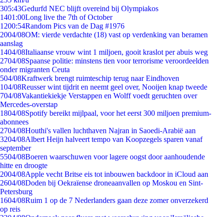
3
05:43
Gedurfd NEC blijft overeind bij Olympiakos
14
01:00
Long live the 7th of October
12
00:54
Random Pics van de Dag #1976
20
04/08
OM: vierde verdachte (18) vast op verdenking van beramen
aanslag
14
04/08
Italiaanse vrouw wint 1 miljoen, gooit kraslot per abuis weg
27
04/08
Spaanse politie: minstens tien voor terrorisme veroordeelden
onder migranten Ceuta
5
04/08
Kraftwerk brengt ruimteschip terug naar Eindhoven
1
04/08
Reusser wint tijdrit en neemt geel over, Nooijen knap tweede
7
04/08
Vakantiekiekje Verstappen en Wolff voedt geruchten over
Mercedes-overstap
18
04/08
Spotify bereikt mijlpaal, voor het eerst 300 miljoen premium-
abonnees
27
04/08
Houthi's vallen luchthaven Najran in Saoedi-Arabië aan
32
04/08
Albert Heijn halveert tempo van Koopzegels sparen vanaf
september
55
04/08
Boeren waarschuwen voor lagere oogst door aanhoudende
hitte en droogte
20
04/08
Apple vecht Britse eis tot inbouwen backdoor in iCloud aan
26
04/08
Doden bij Oekraïense droneaanvallen op Moskou en Sint-
Petersburg
16
04/08
Ruim 1 op de 7 Nederlanders gaan deze zomer onverzekerd
op reis