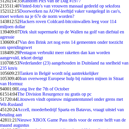
51202
14:35
Random Pics van de Dag #1977
2155
11:40
Vinted-foto's van vrouwen massaal gedeeld op seksfora
1521
12:15
Doorwerken na AOW-leeftijd vaker vastgelegd in cao's,
moet werken na je 67e de norm worden?
1438
12:52
Hackers roven Coldcard-bitcoinwallets leeg voor 114
miljoen dollar
1394
09:07
Dirk sluit supermarkt op de Wallen na golf van diefstal en
agressie
1306
09:47
Van den Brink zet nog eens 14 gemeenten onder toezicht
om spreidingswet
1184
09:29
Pentagon verbruikt meer raketten dan kan worden
aangevuld, tekort dreigt
1107
08:53
Nederlander (23) aangehouden in Duitsland na snelheid van
235 km/u
1056
09:23
Tanken in België wordt nóg aantrekkelijker
1053
09:40
Iran overweegt Europese hulp bij ruimen mijnen in Straat
van Hormuz
940
01:00
Long live the 7th of October
615
14:04
The Division Resurgence nu gratis op pc
517
20:44
Litouwen vindt opnieuw migrantentunnel onder grens met
Wit-Rusland
451
20:24
Accell, moederbedrijf Sparta en Batavus, vraagt uitstel van
betaling aan
428
11:21
Nieuwe XBOX Game Pass titels voor de eerste helft van de
maand augustus