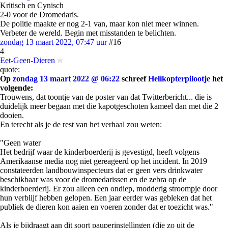
Kritisch en Cynisch
2-0 voor de Dromedaris.
De politie maakte er nog 2-1 van, maar kon niet meer winnen.
Verbeter de wereld. Begin met misstanden te belichten.
zondag 13 maart 2022, 07:47 uur
#16
4
Eet-Geen-Dieren
quote:
Op
zondag 13 maart 2022 @ 06:22
schreef
Helikopterpilootje
het
volgende:
Trouwens, dat toontje van de poster van dat Twitterbericht... die is
duidelijk meer begaan met die kapotgeschoten kameel dan met die 2
dooien.
En terecht als je de rest van het verhaal zou weten:
"Geen water
Het bedrijf waar de kinderboerderij is gevestigd, heeft volgens
Amerikaanse media nog niet gereageerd op het incident. In 2019
constateerden landbouwinspecteurs dat er geen vers drinkwater
beschikbaar was voor de dromedarissen en de zebra op de
kinderboerderij. Er zou alleen een ondiep, modderig stroompje door
hun verblijf hebben gelopen. Een jaar eerder was gebleken dat het
publiek de dieren kon aaien en voeren zonder dat er toezicht was."
Als je bijdraagt aan dit soort pauperinstellingen (die zo uit de