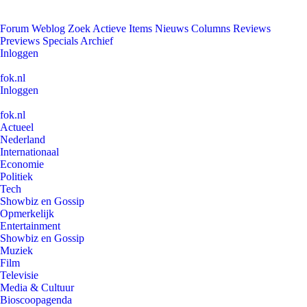
Forum
Weblog
Zoek
Actieve Items
Nieuws
Columns
Reviews
Previews
Specials
Archief
Inloggen
fok.nl
Inloggen
fok.nl
Actueel
Nederland
Internationaal
Economie
Politiek
Tech
Showbiz en Gossip
Opmerkelijk
Entertainment
Showbiz en Gossip
Muziek
Film
Televisie
Media & Cultuur
Bioscoopagenda