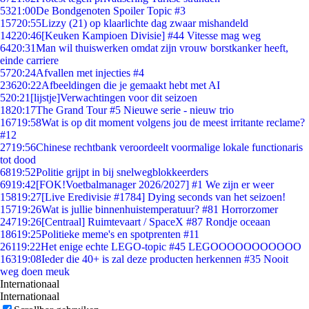
53
21:00
De Bondgenoten Spoiler Topic #3
157
20:55
Lizzy (21) op klaarlichte dag zwaar mishandeld
142
20:46
[Keuken Kampioen Divisie] #44 Vitesse mag weg
64
20:31
Man wil thuiswerken omdat zijn vrouw borstkanker heeft,
einde carriere
57
20:24
Afvallen met injecties #4
236
20:22
Afbeeldingen die je gemaakt hebt met AI
5
20:21
[lijstje]Verwachtingen voor dit seizoen
18
20:17
The Grand Tour #5 Nieuwe serie - nieuw trio
167
19:58
Wat is op dit moment volgens jou de meest irritante reclame?
#12
27
19:56
Chinese rechtbank veroordeelt voormalige lokale functionaris
tot dood
68
19:52
Politie grijpt in bij snelwegblokkeerders
69
19:42
[FOK!Voetbalmanager 2026/2027] #1 We zijn er weer
158
19:27
[Live Eredivisie #1784] Dying seconds van het seizoen!
157
19:26
Wat is jullie binnenhuistemperatuur? #81 Horrorzomer
247
19:26
[Centraal] Ruimtevaart / SpaceX #87 Rondje oceaan
186
19:25
Politieke meme's en spotprenten #11
261
19:22
Het enige echte LEGO-topic #45 LEGOOOOOOOOOOO
163
19:08
Ieder die 40+ is zal deze producten herkennen #35 Nooit
weg doen meuk
Internationaal
Internationaal