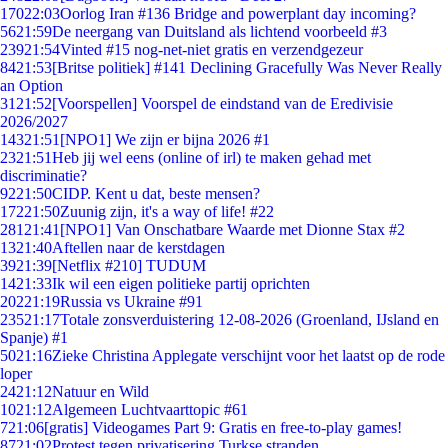
170
22:03
Oorlog Iran #136 Bridge and powerplant day incoming?
56
21:59
De neergang van Duitsland als lichtend voorbeeld #3
239
21:54
Vinted #15 nog-net-niet gratis en verzendgezeur
84
21:53
[Britse politiek] #141 Declining Gracefully Was Never Really
an Option
31
21:52
[Voorspellen] Voorspel de eindstand van de Eredivisie
2026/2027
143
21:51
[NPO1] We zijn er bijna 2026 #1
23
21:51
Heb jij wel eens (online of irl) te maken gehad met
discriminatie?
92
21:50
CIDP. Kent u dat, beste mensen?
172
21:50
Zuunig zijn, it's a way of life! #22
281
21:41
[NPO1] Van Onschatbare Waarde met Dionne Stax #2
13
21:40
Aftellen naar de kerstdagen
39
21:39
[Netflix #210] TUDUM
14
21:33
Ik wil een eigen politieke partij oprichten
202
21:19
Russia vs Ukraine #91
235
21:17
Totale zonsverduistering 12-08-2026 (Groenland, IJsland en
Spanje) #1
50
21:16
Zieke Christina Applegate verschijnt voor het laatst op de rode
loper
24
21:12
Natuur en Wild
10
21:12
Algemeen Luchtvaarttopic #61
7
21:06
[gratis] Videogames Part 9: Gratis en free-to-play games!
87
21:02
Protest tegen privatisering Turkse stranden