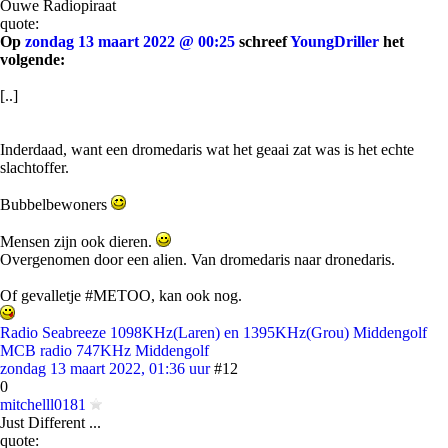
Ouwe Radiopiraat
quote:
Op
zondag 13 maart 2022 @ 00:25
schreef
YoungDriller
het
volgende:
[..]
Inderdaad, want een dromedaris wat het geaai zat was is het echte
slachtoffer.
Bubbelbewoners
Mensen zijn ook dieren.
Overgenomen door een alien. Van dromedaris naar dronedaris.
Of gevalletje #METOO, kan ook nog.
Radio Seabreeze 1098KHz(Laren) en 1395KHz(Grou) Middengolf
MCB radio 747KHz Middengolf
zondag 13 maart 2022, 01:36 uur
#12
0
mitchelll0181
Just Different ...
quote: