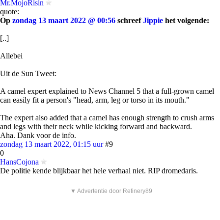
Mr.MojoRisin
quote:
Op
zondag 13 maart 2022 @ 00:56
schreef
Jippie
het volgende:
[..]
Allebei
Uit de Sun Tweet:
A camel expert explained to News Channel 5 that a full-grown camel
can easily fit a person's "head, arm, leg or torso in its mouth."
The expert also added that a camel has enough strength to crush arms
and legs with their neck while kicking forward and backward.
Aha. Dank voor de info.
zondag 13 maart 2022, 01:15 uur
#9
0
HansCojona
De politie kende blijkbaar het hele verhaal niet. RIP dromedaris.
▼ Advertentie door Refinery89