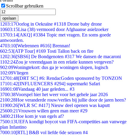
Scrollbar gebruiken
opslaan
12
03:17
Oorlog in Oekraïne #1318 Drone baby drone
106
03:15
Lisa (38) vermoord door Afghaanse asielzoeker
137
03:14
[AKQ] #3384 Topic met vragen. En soms goede
antwoorden.
47
03:10
[Wielrennen #616] Brennan!
6
02:53
[ATP Tour] #169 Tosti Tallon back on fire
12
02:36
[SBS6] De Bondgenoten #317 We dansen de macaroni
11
02:24
Zou je vreemdgaan in een relatie kunnen vergeven?
9
02:09
Woningtekort: dus ga je woningen slopen, logisch
1
02:09
Vliegen
127
01:48
[DRT SC] #6: RendacGoden sponsored by TONZON
171
01:42
[INFLUENCERS #294] supermarkt Safari
169
01:08
Vandaag 40 jaar geleden... #3
37
00:38
Voorspel hier het weer voor het gehele jaar 2026
21
00:28
Hoe veranderde rouw/verlies bij jullie door de jaren heen?
119
00:26
[WLR SC #417] Nieuw deel openen was kaputt
256
00:21
Vrouwen willen geen man meer #29
34
00:21
Hoe kom je van egels af?
75
00:13
UEFA kondigt boycot van FIFA-competities aan vanwege
plan Infantino
70
00:10
[RTL] B&B vol liefde 6de seizoen #4