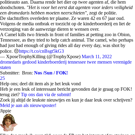
politieauto aan. Daarna rende het dier op twee agenten af, die hem
doodschoten.
"Het is voor het eerst dat agenten voor ieders veiligheid
een dromedaris hebben moeten neerschieten",
zegt de politie.
De slachtoffers overleden ter plaatse. Ze waren 42 en 67 jaar oud.
Volgens de media ontbrak er toezicht op de kinderboerderij en liet de
verzorging van de aanwezige dieren te wensen over.
A Camel kills two friends in front of families at petting zoo in Obion,
Tennessee, as they tried to help catch animal. The camel, who perhaps
had just had enough of giving rides all day every day, was shot by
police. 😔
https://t.co/cnBsgt5kG3
— XposeTrophyKilling (@TrophyXpose)
March 11, 2022
dromedaris
gedood
kinderboerderij
tennessee
twee mensen
verenigde
staten
Submitter:
Bron:
Nos /Sun / FOK!
25
Help ons; deel dit item als je het leuk vond
Heb je een leuk of interessant bericht gevonden dat je graag op FOK!
terug ziet?
Tip ons dan via de submit!
Zoek jij altijd de leukste nieuwtjes en kun je daar leuk over schrijven?
Meld je aan als nieuwsposter!
Jippie