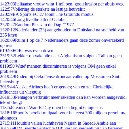
14
23:03
Italiaanse vrouw wint 1 miljoen, gooit kraslot per abuis weg
1
22:57
Vollering de sterkste na lastige heuvelrit
3
20:59
EA Sports FC 27 toont The Grounds-modus
14
20:46
Long live the 7th of October
25
20:27
Random Pics van de Dag #1977
13
20:12
Nederlander (23) aangehouden in Duitsland na snelheid van
235 km/u
16
20:09
Ruim 1 op de 7 Nederlanders gaan deze zomer onverzekerd
op reis
6
19:53
FOK! was even down
25
19:52
Lekker op vakantie naar Afghanistan volgens Taliban geen
probleem
81
19:50
'Witte' mannen discrimineren is volgens OM geen enkel
probleem
26
19:49
Doden bij Oekraïense droneaanvallen op Moskou en Sint-
Petersburg
30
19:44
Alaska Airlines heeft er genoeg van en zet Christelijke
influencer uit vliegtuig
36
19:33
Pentagon verbruikt meer raketten dan kan worden aangevuld,
tekort dreigt
1
18:54
Gears of War: E-Day open beta begint 6 augustus
18
18:16
Spotify bereikt mijlpaal, voor het eerst 300 miljoen premium-
abonnees
27
15:11
Houthi's vallen luchthaven Najran in Saoedi-Arabië aan
20
15:09
OM: vierde verdachte (18) vast op verdenking van beramen