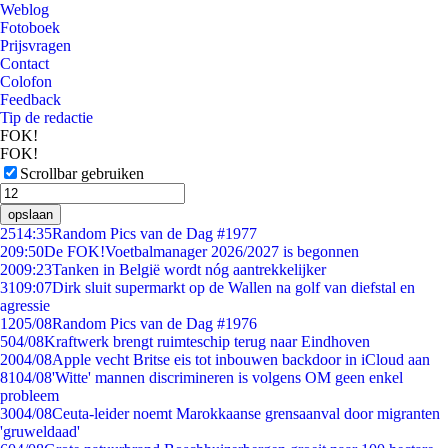
Weblog
Fotoboek
Prijsvragen
Contact
Colofon
Feedback
Tip de redactie
FOK!
FOK!
Scrollbar gebruiken
opslaan
25
14:35
Random Pics van de Dag #1977
2
09:50
De FOK!Voetbalmanager 2026/2027 is begonnen
20
09:23
Tanken in België wordt nóg aantrekkelijker
31
09:07
Dirk sluit supermarkt op de Wallen na golf van diefstal en
agressie
12
05/08
Random Pics van de Dag #1976
5
04/08
Kraftwerk brengt ruimteschip terug naar Eindhoven
20
04/08
Apple vecht Britse eis tot inbouwen backdoor in iCloud aan
81
04/08
'Witte' mannen discrimineren is volgens OM geen enkel
probleem
30
04/08
Ceuta-leider noemt Marokkaanse grensaanval door migranten
'gruweldaad'