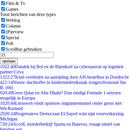
Film & Tv
Games
Toon berichten van deze types
Weblog
Column
(P)review
Special
Poll
Scrollbar gebruiken
opslaan
10
22:40
Datalek bij Bol en de Bijenkorf na cyberaanval op logistiek
partner Ceva
13
22:27
Kind overleden na aanrijding door AH-bestelbus in Dordrecht
4
22:14
Nieuw slachtoffer in kindermisbruikzaak zorgprofessional Jan
B. (66)
0
20:49
Geen Qatar en Abu Dhabi? Dan eindigt Formule 1-seizoen
mogelijk in Europa
10
20:44
Litouwen vindt opnieuw migrantentunnel onder grens met
Wit-Rusland
29
20:34
Progressieve Democraat El-Sayed wint nipt voorverkiezing
Michigan
7
20:24
Accell, moederbedrijf Sparta en Batavus, vraagt uitstel van
betaling aan