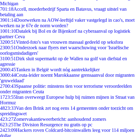
Michigan
7
01:18
Accell, moederbedrijf Sparta en Batavus, vraagt uitstel van
betaling aan
39
01:14
Doorwerken na AOW-leeftijd vaker vastgelegd in cao's, moet
werken na je 67e de norm worden?
10
01:10
Datalek bij Bol en de Bijenkorf na cyberaanval op logistiek
partner Ceva
32
00:51
Vinted-foto's van vrouwen massaal gedeeld op seksfora
23
00:51
Onderzoek naar flyers met waarschuwing voor 'Israëlische
oorlogsmisdadigers'
31
00:51
Dirk sluit supermarkt op de Wallen na golf van diefstal en
agressie
20
00:45
Tanken in België wordt nóg aantrekkelijker
30
00:44
Ceuta-leider noemt Marokkaanse grensaanval door migranten
'gruweldaad'
27
00:43
Spaanse politie: minstens tien voor terrorisme veroordeelden
onder migranten Ceuta
17
23:55
Iran overweegt Europese hulp bij ruimen mijnen in Straat van
Hormuz
48
23:33
Van den Brink zet nog eens 14 gemeenten onder toezicht om
spreidingswet
4
23:27
Zomervakantieweerbericht: aanhoudend zomers
6
23:25
The Division Resurgence nu gratis op pc
24
23:09
Hackers roven Coldcard-bitcoinwallets leeg voor 114 miljoen
dollar