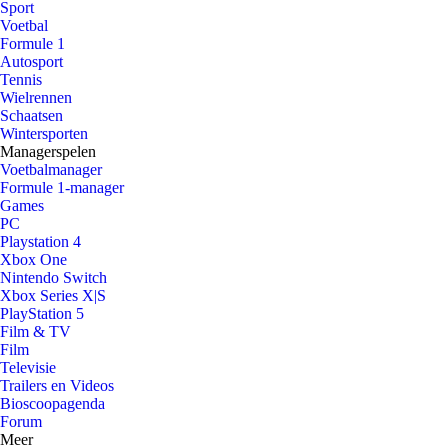
Sport
Voetbal
Formule 1
Autosport
Tennis
Wielrennen
Schaatsen
Wintersporten
Managerspelen
Voetbalmanager
Formule 1-manager
Games
PC
Playstation 4
Xbox One
Nintendo Switch
Xbox Series X|S
PlayStation 5
Film & TV
Film
Televisie
Trailers en Videos
Bioscoopagenda
Forum
Meer