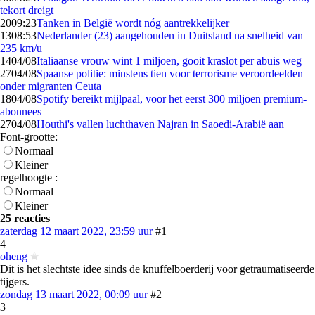
tekort dreigt
20
09:23
Tanken in België wordt nóg aantrekkelijker
13
08:53
Nederlander (23) aangehouden in Duitsland na snelheid van
235 km/u
14
04/08
Italiaanse vrouw wint 1 miljoen, gooit kraslot per abuis weg
27
04/08
Spaanse politie: minstens tien voor terrorisme veroordeelden
onder migranten Ceuta
18
04/08
Spotify bereikt mijlpaal, voor het eerst 300 miljoen premium-
abonnees
27
04/08
Houthi's vallen luchthaven Najran in Saoedi-Arabië aan
Font-grootte:
Normaal
Kleiner
regelhoogte :
Normaal
Kleiner
25 reacties
zaterdag 12 maart 2022, 23:59 uur
#1
4
oheng
Dit is het slechtste idee sinds de knuffelboerderij voor getraumatiseerde
tijgers.
zondag 13 maart 2022, 00:09 uur
#2
3