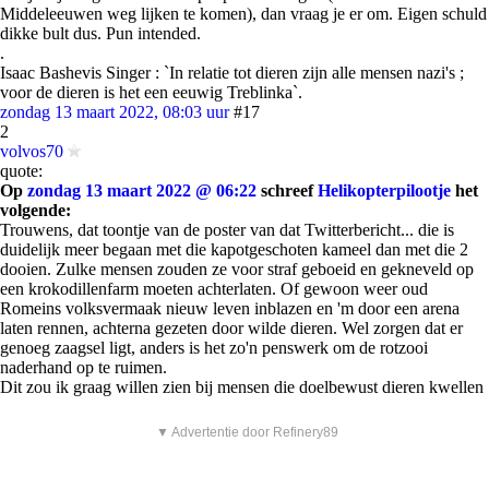
Middeleeuwen weg lijken te komen), dan vraag je er om. Eigen schuld
dikke bult dus. Pun intended.
.
Isaac Bashevis Singer : `In relatie tot dieren zijn alle mensen nazi's ;
voor de dieren is het een eeuwig Treblinka`.
zondag 13 maart 2022, 08:03 uur
#17
2
volvos70
quote:
Op
zondag 13 maart 2022 @ 06:22
schreef
Helikopterpilootje
het
volgende:
Trouwens, dat toontje van de poster van dat Twitterbericht... die is
duidelijk meer begaan met die kapotgeschoten kameel dan met die 2
dooien. Zulke mensen zouden ze voor straf geboeid en gekneveld op
een krokodillenfarm moeten achterlaten. Of gewoon weer oud
Romeins volksvermaak nieuw leven inblazen en 'm door een arena
laten rennen, achterna gezeten door wilde dieren. Wel zorgen dat er
genoeg zaagsel ligt, anders is het zo'n penswerk om de rotzooi
naderhand op te ruimen.
Dit zou ik graag willen zien bij mensen die doelbewust dieren kwellen
▼ Advertentie door Refinery89