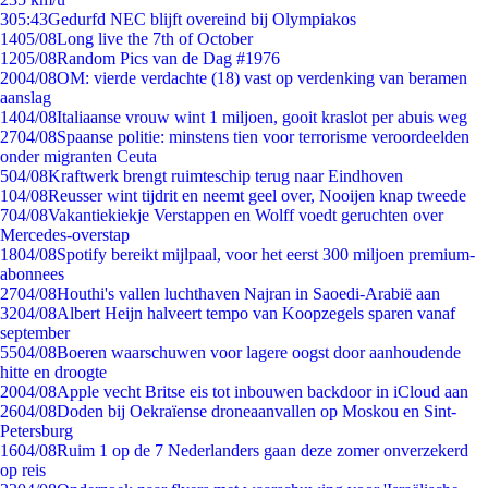
3
05:43
Gedurfd NEC blijft overeind bij Olympiakos
14
05/08
Long live the 7th of October
12
05/08
Random Pics van de Dag #1976
20
04/08
OM: vierde verdachte (18) vast op verdenking van beramen
aanslag
14
04/08
Italiaanse vrouw wint 1 miljoen, gooit kraslot per abuis weg
27
04/08
Spaanse politie: minstens tien voor terrorisme veroordeelden
onder migranten Ceuta
5
04/08
Kraftwerk brengt ruimteschip terug naar Eindhoven
1
04/08
Reusser wint tijdrit en neemt geel over, Nooijen knap tweede
7
04/08
Vakantiekiekje Verstappen en Wolff voedt geruchten over
Mercedes-overstap
18
04/08
Spotify bereikt mijlpaal, voor het eerst 300 miljoen premium-
abonnees
27
04/08
Houthi's vallen luchthaven Najran in Saoedi-Arabië aan
32
04/08
Albert Heijn halveert tempo van Koopzegels sparen vanaf
september
55
04/08
Boeren waarschuwen voor lagere oogst door aanhoudende
hitte en droogte
20
04/08
Apple vecht Britse eis tot inbouwen backdoor in iCloud aan
26
04/08
Doden bij Oekraïense droneaanvallen op Moskou en Sint-
Petersburg
16
04/08
Ruim 1 op de 7 Nederlanders gaan deze zomer onverzekerd
op reis