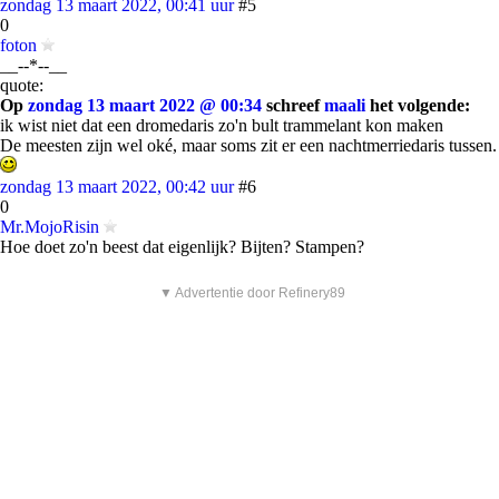
zondag 13 maart 2022, 00:41 uur
#5
0
foton
__--*--__
quote:
Op
zondag 13 maart 2022 @ 00:34
schreef
maali
het volgende:
ik wist niet dat een dromedaris zo'n bult trammelant kon maken
De meesten zijn wel oké, maar soms zit er een nachtmerriedaris tussen.
zondag 13 maart 2022, 00:42 uur
#6
0
Mr.MojoRisin
Hoe doet zo'n beest dat eigenlijk? Bijten? Stampen?
▼ Advertentie door Refinery89