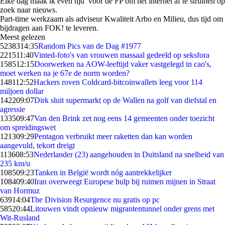
Elke dag maak ik even tijd voor de FP om het internet af te struinen op
zoek naar nieuws.
Part-time werkzaam als adviseur Kwaliteit Arbo en Milieu, dus tijd om
bijdragen aan FOK! te leveren.
Meest gelezen
52383
14:35
Random Pics van de Dag #1977
2215
11:40
Vinted-foto's van vrouwen massaal gedeeld op seksfora
1585
12:15
Doorwerken na AOW-leeftijd vaker vastgelegd in cao's,
moet werken na je 67e de norm worden?
1481
12:52
Hackers roven Coldcard-bitcoinwallets leeg voor 114
miljoen dollar
1422
09:07
Dirk sluit supermarkt op de Wallen na golf van diefstal en
agressie
1335
09:47
Van den Brink zet nog eens 14 gemeenten onder toezicht
om spreidingswet
1213
09:29
Pentagon verbruikt meer raketten dan kan worden
aangevuld, tekort dreigt
1136
08:53
Nederlander (23) aangehouden in Duitsland na snelheid van
235 km/u
1085
09:23
Tanken in België wordt nóg aantrekkelijker
1084
09:40
Iran overweegt Europese hulp bij ruimen mijnen in Straat
van Hormuz
639
14:04
The Division Resurgence nu gratis op pc
585
20:44
Litouwen vindt opnieuw migrantentunnel onder grens met
Wit-Rusland