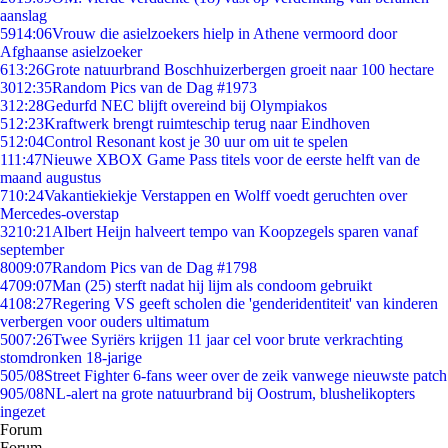
aanslag
59
14:06
Vrouw die asielzoekers hielp in Athene vermoord door
Afghaanse asielzoeker
6
13:26
Grote natuurbrand Boschhuizerbergen groeit naar 100 hectare
30
12:35
Random Pics van de Dag #1973
3
12:28
Gedurfd NEC blijft overeind bij Olympiakos
5
12:23
Kraftwerk brengt ruimteschip terug naar Eindhoven
5
12:04
Control Resonant kost je 30 uur om uit te spelen
1
11:47
Nieuwe XBOX Game Pass titels voor de eerste helft van de
maand augustus
7
10:24
Vakantiekiekje Verstappen en Wolff voedt geruchten over
Mercedes-overstap
32
10:21
Albert Heijn halveert tempo van Koopzegels sparen vanaf
september
80
09:07
Random Pics van de Dag #1798
47
09:07
Man (25) sterft nadat hij lijm als condoom gebruikt
41
08:27
Regering VS geeft scholen die 'genderidentiteit' van kinderen
verbergen voor ouders ultimatum
50
07:26
Twee Syriërs krijgen 11 jaar cel voor brute verkrachting
stomdronken 18-jarige
5
05/08
Street Fighter 6-fans weer over de zeik vanwege nieuwste patch
9
05/08
NL-alert na grote natuurbrand bij Oostrum, blushelikopters
ingezet
Forum
Forum