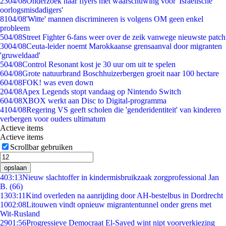
23
04/08
Onderzoek naar flyers met waarschuwing voor 'Israëlische
oorlogsmisdadigers'
81
04/08
'Witte' mannen discrimineren is volgens OM geen enkel
probleem
5
04/08
Street Fighter 6-fans weer over de zeik vanwege nieuwste patch
30
04/08
Ceuta-leider noemt Marokkaanse grensaanval door migranten
'gruweldaad'
5
04/08
Control Resonant kost je 30 uur om uit te spelen
6
04/08
Grote natuurbrand Boschhuizerbergen groeit naar 100 hectare
6
04/08
FOK! was even down
2
04/08
Apex Legends stopt vandaag op Nintendo Switch
6
04/08
XBOX werkt aan Disc to Digital-programma
41
04/08
Regering VS geeft scholen die 'genderidentiteit' van kinderen
verbergen voor ouders ultimatum
Actieve items
Actieve items
Scrollbar gebruiken
opslaan
4
03:13
Nieuw slachtoffer in kindermisbruikzaak zorgprofessional Jan
B. (66)
13
03:11
Kind overleden na aanrijding door AH-bestelbus in Dordrecht
10
02:08
Litouwen vindt opnieuw migrantentunnel onder grens met
Wit-Rusland
29
01:56
Progressieve Democraat El-Sayed wint nipt voorverkiezing