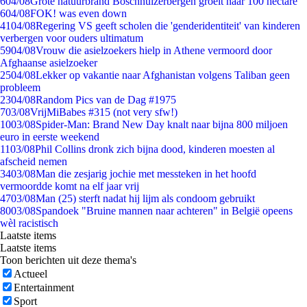
6
04/08
Grote natuurbrand Boschhuizerbergen groeit naar 100 hectare
6
04/08
FOK! was even down
41
04/08
Regering VS geeft scholen die 'genderidentiteit' van kinderen
verbergen voor ouders ultimatum
59
04/08
Vrouw die asielzoekers hielp in Athene vermoord door
Afghaanse asielzoeker
25
04/08
Lekker op vakantie naar Afghanistan volgens Taliban geen
probleem
23
04/08
Random Pics van de Dag #1975
7
03/08
VrijMiBabes #315 (not very sfw!)
10
03/08
Spider-Man: Brand New Day knalt naar bijna 800 miljoen
euro in eerste weekend
11
03/08
Phil Collins dronk zich bijna dood, kinderen moesten al
afscheid nemen
34
03/08
Man die zesjarig jochie met messteken in het hoofd
vermoordde komt na elf jaar vrij
47
03/08
Man (25) sterft nadat hij lijm als condoom gebruikt
80
03/08
Spandoek "Bruine mannen naar achteren" in België opeens
wèl racistisch
Laatste items
Laatste items
Toon berichten uit deze thema's
Actueel
Entertainment
Sport