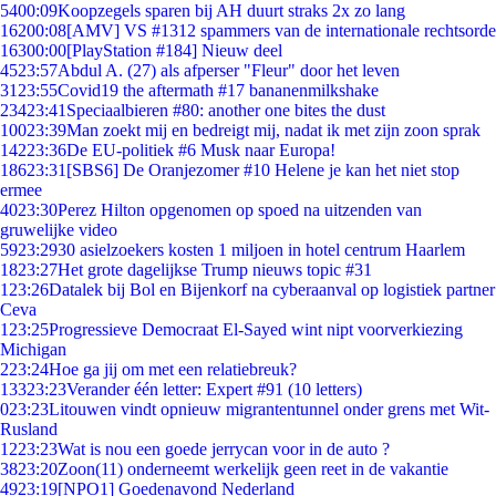
54
00:09
Koopzegels sparen bij AH duurt straks 2x zo lang
162
00:08
[AMV] VS #1312 spammers van de internationale rechtsorde
163
00:00
[PlayStation #184] Nieuw deel
45
23:57
Abdul A. (27) als afperser "Fleur" door het leven
31
23:55
Covid19 the aftermath #17 bananenmilkshake
234
23:41
Speciaalbieren #80: another one bites the dust
100
23:39
Man zoekt mij en bedreigt mij, nadat ik met zijn zoon sprak
142
23:36
De EU-politiek #6 Musk naar Europa!
186
23:31
[SBS6] De Oranjezomer #10 Helene je kan het niet stop
ermee
40
23:30
Perez Hilton opgenomen op spoed na uitzenden van
gruwelijke video
59
23:29
30 asielzoekers kosten 1 miljoen in hotel centrum Haarlem
18
23:27
Het grote dagelijkse Trump nieuws topic #31
1
23:26
Datalek bij Bol en Bijenkorf na cyberaanval op logistiek partner
Ceva
1
23:25
Progressieve Democraat El-Sayed wint nipt voorverkiezing
Michigan
2
23:24
Hoe ga jij om met een relatiebreuk?
133
23:23
Verander één letter: Expert #91 (10 letters)
0
23:23
Litouwen vindt opnieuw migrantentunnel onder grens met Wit-
Rusland
12
23:23
Wat is nou een goede jerrycan voor in de auto ?
38
23:20
Zoon(11) onderneemt werkelijk geen reet in de vakantie
49
23:19
[NPO1] Goedenavond Nederland