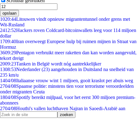
Scrollbar gebruiken
opslaan
10
20:44
Litouwen vindt opnieuw migrantentunnel onder grens met
Wit-Rusland
24
12:52
Hackers roven Coldcard-bitcoinwallets leeg voor 114 miljoen
dollar
17
09:40
Iran overweegt Europese hulp bij ruimen mijnen in Straat van
Hormuz
36
09:29
Pentagon verbruikt meer raketten dan kan worden aangevuld,
tekort dreigt
20
09:23
Tanken in België wordt nóg aantrekkelijker
13
08:53
Nederlander (23) aangehouden in Duitsland na snelheid van
235 km/u
14
04/08
Italiaanse vrouw wint 1 miljoen, gooit kraslot per abuis weg
27
04/08
Spaanse politie: minstens tien voor terrorisme veroordeelden
onder migranten Ceuta
18
04/08
Spotify bereikt mijlpaal, voor het eerst 300 miljoen premium-
abonnees
27
04/08
Houthi's vallen luchthaven Najran in Saoedi-Arabië aan