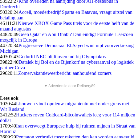
535
22:27
Kind overleden na aanrijding door AH-bestelbus in
Dordrecht
503
20:24
Accell, moederbedrijf Sparta en Batavus, vraagt uitstel van
betaling aan
461
11:21
Nieuwe XBOX Game Pass titels voor de eerste helft van de
maand augustus
448
20:49
Geen Qatar en Abu Dhabi? Dan eindigt Formule 1-seizoen
mogelijk in Europa
447
20:34
Progressieve Democraat El-Sayed wint nipt voorverkiezing
Michigan
403
05:43
Gedurfd NEC blijft overeind bij Olympiakos
398
22:40
Datalek bij Bol en de Bijenkorf na cyberaanval op logistiek
partner Ceva
296
20:11
Zomervakantieweerbericht: aanhoudend zomers
▼ Advertentie door Refinery89
Lees ook
10
20:44
Litouwen vindt opnieuw migrantentunnel onder grens met
Wit-Rusland
24
12:52
Hackers roven Coldcard-bitcoinwallets leeg voor 114 miljoen
dollar
17
09:40
Iran overweegt Europese hulp bij ruimen mijnen in Straat van
Hormuz
36
09:29
Pentagon verbruikt meer raketten dan kan worden aangevuld,