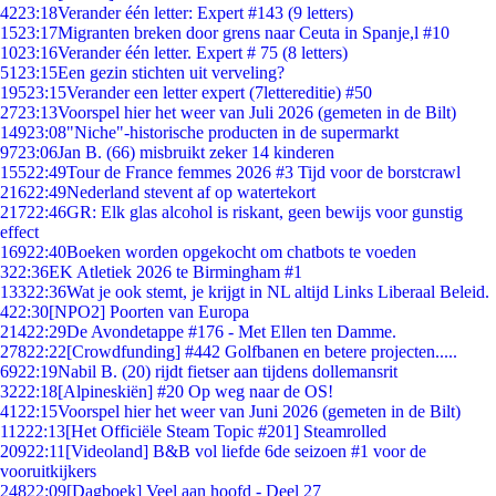
42
23:18
Verander één letter: Expert #143 (9 letters)
15
23:17
Migranten breken door grens naar Ceuta in Spanje,l #10
10
23:16
Verander één letter. Expert # 75 (8 letters)
51
23:15
Een gezin stichten uit verveling?
195
23:15
Verander een letter expert (7lettereditie) #50
27
23:13
Voorspel hier het weer van Juli 2026 (gemeten in de Bilt)
149
23:08
"Niche"-historische producten in de supermarkt
97
23:06
Jan B. (66) misbruikt zeker 14 kinderen
155
22:49
Tour de France femmes 2026 #3 Tijd voor de borstcrawl
216
22:49
Nederland stevent af op watertekort
217
22:46
GR: Elk glas alcohol is riskant, geen bewijs voor gunstig
effect
169
22:40
Boeken worden opgekocht om chatbots te voeden
3
22:36
EK Atletiek 2026 te Birmingham #1
133
22:36
Wat je ook stemt, je krijgt in NL altijd Links Liberaal Beleid.
4
22:30
[NPO2] Poorten van Europa
214
22:29
De Avondetappe #176 - Met Ellen ten Damme.
278
22:22
[Crowdfunding] #442 Golfbanen en betere projecten.....
69
22:19
Nabil B. (20) rijdt fietser aan tijdens dollemansrit
32
22:18
[Alpineskiën] #20 Op weg naar de OS!
41
22:15
Voorspel hier het weer van Juni 2026 (gemeten in de Bilt)
112
22:13
[Het Officiële Steam Topic #201] Steamrolled
209
22:11
[Videoland] B&B vol liefde 6de seizoen #1 voor de
vooruitkijkers
248
22:09
[Dagboek] Veel aan hoofd - Deel 27