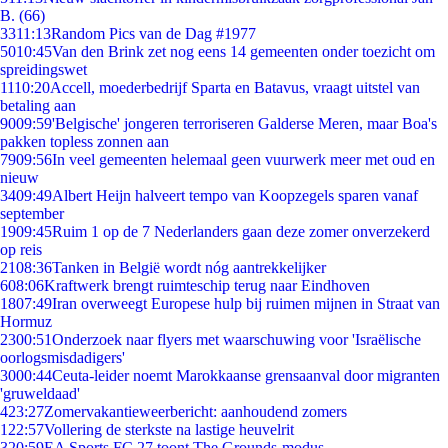
B. (66)
33
11:13
Random Pics van de Dag #1977
50
10:45
Van den Brink zet nog eens 14 gemeenten onder toezicht om
spreidingswet
11
10:20
Accell, moederbedrijf Sparta en Batavus, vraagt uitstel van
betaling aan
90
09:59
'Belgische' jongeren terroriseren Galderse Meren, maar Boa's
pakken topless zonnen aan
79
09:56
In veel gemeenten helemaal geen vuurwerk meer met oud en
nieuw
34
09:49
Albert Heijn halveert tempo van Koopzegels sparen vanaf
september
19
09:45
Ruim 1 op de 7 Nederlanders gaan deze zomer onverzekerd
op reis
21
08:36
Tanken in België wordt nóg aantrekkelijker
6
08:06
Kraftwerk brengt ruimteschip terug naar Eindhoven
18
07:49
Iran overweegt Europese hulp bij ruimen mijnen in Straat van
Hormuz
23
00:51
Onderzoek naar flyers met waarschuwing voor 'Israëlische
oorlogsmisdadigers'
30
00:44
Ceuta-leider noemt Marokkaanse grensaanval door migranten
'gruweldaad'
4
23:27
Zomervakantieweerbericht: aanhoudend zomers
1
22:57
Vollering de sterkste na lastige heuvelrit
3
20:59
EA Sports FC 27 toont The Grounds-modus