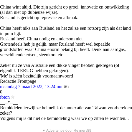
China wint altijd. Die zijn gericht op groei, innovatie en ontwikkeling
(al dan niet op dubieuze wijze).
Rusland is gericht op repressie en afbraak.
China heeft niks aan Rusland en het zal ze een rotzorg zijn als dat land
in puin ligt.
Rusland heeft China nodig en andersom niet.
Grotendeels heb je gelijk, maar Rusland heeft wel bepaalde
grondstoffen waar China enorm belang bji heeft. Denk aan aardgas,
verschillende ertsen, steenkool etc.
Zeker nu ze van Australie een dikke vinger hebben gekregen (of
eigenlijk TERUG hebben gekregen).
'Me' is géén bezittelijk voornaamwoord
Redactie Frontpage
maandag 7 maart 2022, 13:24 uur
#6
0
foton
__--*--__
Bemiddelen terwijl ze heimelijk de annexatie van Taiwan voorbereiden
zeker?
Volgens mij is dit niet de bemiddeling waar we op zitten te wachten...
▼ Advertentie door Refinery89