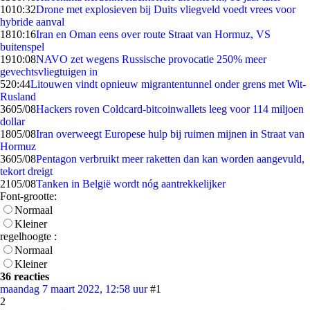
10
10:32
Drone met explosieven bij Duits vliegveld voedt vrees voor
hybride aanval
18
10:16
Iran en Oman eens over route Straat van Hormuz, VS
buitenspel
19
10:08
NAVO zet wegens Russische provocatie 250% meer
gevechtsvliegtuigen in
5
20:44
Litouwen vindt opnieuw migrantentunnel onder grens met Wit-
Rusland
36
05/08
Hackers roven Coldcard-bitcoinwallets leeg voor 114 miljoen
dollar
18
05/08
Iran overweegt Europese hulp bij ruimen mijnen in Straat van
Hormuz
36
05/08
Pentagon verbruikt meer raketten dan kan worden aangevuld,
tekort dreigt
21
05/08
Tanken in België wordt nóg aantrekkelijker
Font-grootte:
Normaal
Kleiner
regelhoogte :
Normaal
Kleiner
36 reacties
maandag 7 maart 2022, 12:58 uur
#1
2