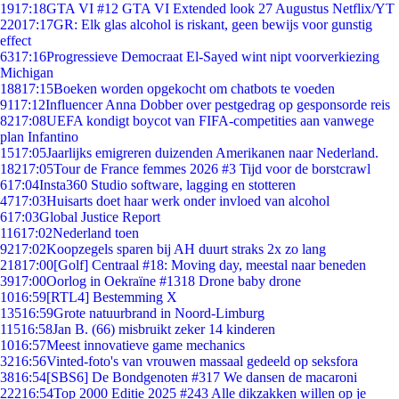
19
17:18
GTA VI #12 GTA VI Extended look 27 Augustus Netflix/YT
220
17:17
GR: Elk glas alcohol is riskant, geen bewijs voor gunstig
effect
63
17:16
Progressieve Democraat El-Sayed wint nipt voorverkiezing
Michigan
188
17:15
Boeken worden opgekocht om chatbots te voeden
91
17:12
Influencer Anna Dobber over pestgedrag op gesponsorde reis
82
17:08
UEFA kondigt boycot van FIFA-competities aan vanwege
plan Infantino
15
17:05
Jaarlijks emigreren duizenden Amerikanen naar Nederland.
182
17:05
Tour de France femmes 2026 #3 Tijd voor de borstcrawl
6
17:04
Insta360 Studio software, lagging en stotteren
47
17:03
Huisarts doet haar werk onder invloed van alcohol
6
17:03
Global Justice Report
116
17:02
Nederland toen
92
17:02
Koopzegels sparen bij AH duurt straks 2x zo lang
218
17:00
[Golf] Centraal #18: Moving day, meestal naar beneden
39
17:00
Oorlog in Oekraïne #1318 Drone baby drone
10
16:59
[RTL4] Bestemming X
135
16:59
Grote natuurbrand in Noord-Limburg
115
16:58
Jan B. (66) misbruikt zeker 14 kinderen
10
16:57
Meest innovatieve game mechanics
32
16:56
Vinted-foto's van vrouwen massaal gedeeld op seksfora
38
16:54
[SBS6] De Bondgenoten #317 We dansen de macaroni
222
16:54
Top 2000 Editie 2025 #243 Alle dikzakken willen op je