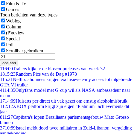
Film & Tv
Games
Toon berichten van deze types
Weblog
Column
(P)review
Special
Poll
Scrollbar gebruiken
opslaan
1
16:00
Trailers kijken: de bioscoopreleases van week 32
18
15:23
Random Pics van de Dag #1978
1
15:21
Netflix-abonnees krijgen exclusieve early access tot uitgebreide
GTA VI trailer
41
14:35
Onlyfans-model met G-cup wil als NASA-ambassadeur naar
maan
17
14:09
Huisarts per direct uit vak gezet om ernstig alcoholmisbruik
1
12:12
XBOX platform krijgt zijn eigen "Platinum" achievements dit
jaar
8
11:27
Capibara's lopen Braziliaans parlementsgebouw Mato Grosso
binnen
37
10:59
Israël meldt dood twee militairen in Zuid-Libanon, vergelding
aangekondigd