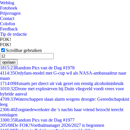
Weblog
Fotoboek
Prijsvragen
Contact
Colofon
Feedback
Tip de redactie
FOK!
FOK!
Scrollbar gebruiken
opslaan
18
15:23
Random Pics van de Dag #1978
41
14:35
Onlyfans-model met G-cup wil als NASA-ambassadeur naar
maan
17
14:09
Huisarts per direct uit vak gezet om ernstig alcoholmisbruik
10
10:32
Drone met explosieven bij Duits vliegveld voedt vrees voor
hybride aanval
47
09:33
Waterschappen slaan alarm wegens droogte: Gereedschapskist
leeg
23
06:40
Zorgmedewerkster die 's nachts haar vriend bezocht terecht
ontslagen
33
00:35
Random Pics van de Dag #1977
2
05/08
De FOK!Voetbalmanager 2026/2027 is begonnen