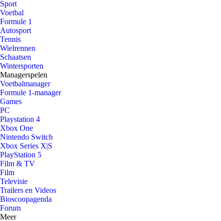
Sport
Voetbal
Formule 1
Autosport
Tennis
Wielrennen
Schaatsen
Wintersporten
Managerspelen
Voetbalmanager
Formule 1-manager
Games
PC
Playstation 4
Xbox One
Nintendo Switch
Xbox Series X|S
PlayStation 5
Film & TV
Film
Televisie
Trailers en Videos
Bioscoopagenda
Forum
Meer