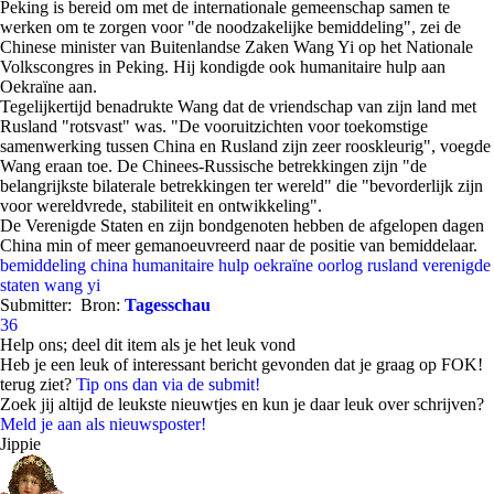
Peking is bereid om met de internationale gemeenschap samen te
werken om te zorgen voor "de noodzakelijke bemiddeling", zei de
Chinese minister van Buitenlandse Zaken Wang Yi op het Nationale
Volkscongres in Peking. Hij kondigde ook humanitaire hulp aan
Oekraïne aan.
Tegelijkertijd benadrukte Wang dat de vriendschap van zijn land met
Rusland "rotsvast" was. "De vooruitzichten voor toekomstige
samenwerking tussen China en Rusland zijn zeer rooskleurig", voegde
Wang eraan toe. De Chinees-Russische betrekkingen zijn "de
belangrijkste bilaterale betrekkingen ter wereld" die "bevorderlijk zijn
voor wereldvrede, stabiliteit en ontwikkeling".
De Verenigde Staten en zijn bondgenoten hebben de afgelopen dagen
China min of meer gemanoeuvreerd naar de positie van bemiddelaar.
bemiddeling
china
humanitaire hulp
oekraïne
oorlog
rusland
verenigde
staten
wang yi
Submitter:
Bron:
Tagesschau
36
Help ons; deel dit item als je het leuk vond
Heb je een leuk of interessant bericht gevonden dat je graag op FOK!
terug ziet?
Tip ons dan via de submit!
Zoek jij altijd de leukste nieuwtjes en kun je daar leuk over schrijven?
Meld je aan als nieuwsposter!
Jippie