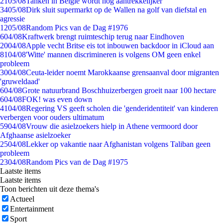
21
05/08
Tanken in België wordt nóg aantrekkelijker
34
05/08
Dirk sluit supermarkt op de Wallen na golf van diefstal en
agressie
12
05/08
Random Pics van de Dag #1976
6
04/08
Kraftwerk brengt ruimteschip terug naar Eindhoven
20
04/08
Apple vecht Britse eis tot inbouwen backdoor in iCloud aan
81
04/08
'Witte' mannen discrimineren is volgens OM geen enkel
probleem
30
04/08
Ceuta-leider noemt Marokkaanse grensaanval door migranten
'gruweldaad'
6
04/08
Grote natuurbrand Boschhuizerbergen groeit naar 100 hectare
6
04/08
FOK! was even down
41
04/08
Regering VS geeft scholen die 'genderidentiteit' van kinderen
verbergen voor ouders ultimatum
59
04/08
Vrouw die asielzoekers hielp in Athene vermoord door
Afghaanse asielzoeker
25
04/08
Lekker op vakantie naar Afghanistan volgens Taliban geen
probleem
23
04/08
Random Pics van de Dag #1975
Laatste items
Laatste items
Toon berichten uit deze thema's
Actueel
Entertainment
Sport