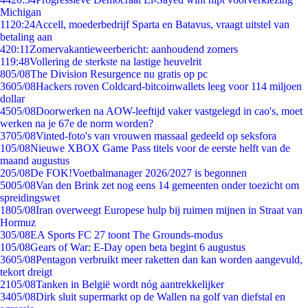
Michigan
11
20:24
Accell, moederbedrijf Sparta en Batavus, vraagt uitstel van
betaling aan
4
20:11
Zomervakantieweerbericht: aanhoudend zomers
1
19:48
Vollering de sterkste na lastige heuvelrit
8
05/08
The Division Resurgence nu gratis op pc
36
05/08
Hackers roven Coldcard-bitcoinwallets leeg voor 114 miljoen
dollar
45
05/08
Doorwerken na AOW-leeftijd vaker vastgelegd in cao's, moet
werken na je 67e de norm worden?
37
05/08
Vinted-foto's van vrouwen massaal gedeeld op seksfora
1
05/08
Nieuwe XBOX Game Pass titels voor de eerste helft van de
maand augustus
2
05/08
De FOK!Voetbalmanager 2026/2027 is begonnen
50
05/08
Van den Brink zet nog eens 14 gemeenten onder toezicht om
spreidingswet
18
05/08
Iran overweegt Europese hulp bij ruimen mijnen in Straat van
Hormuz
3
05/08
EA Sports FC 27 toont The Grounds-modus
1
05/08
Gears of War: E-Day open beta begint 6 augustus
36
05/08
Pentagon verbruikt meer raketten dan kan worden aangevuld,
tekort dreigt
21
05/08
Tanken in België wordt nóg aantrekkelijker
34
05/08
Dirk sluit supermarkt op de Wallen na golf van diefstal en