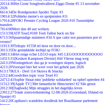
201
14:36
Het Grote Songfestivalfeest Ziggo Dome #5 13 november
2026
66
14:34
De Bondgenoten Spoiler Topic #3
190
14:32
Politieke meme's en spotprenten #11
179
14:28
FOK! Premier Cycling League 2026 #10 Tussentijdse
transfers
78
14:00
Meer dan 40 uur werken.
15
13:59
[ATP Tour] #169 Tosti Tallon back on fire
67
13:56
Spaanstalige nummers #34 A que calor nos pasaremos por el
verano?
119
13:39
Teltopic #1558 tel door en door en door....
30
13:35
De gemiddelde leeftijd op FOK!
268
13:34
Het enige echte LEGO-topic #45 LEGOOOOOOOOOOO
143
13:31
[Keuken Kampioen Divisie] #44 Vitesse mag weg
24
13:29
Woningtekort: dus ga je woningen slopen, logisch
42
13:20
Voorspel hier het weer voor het gehele jaar 2026
6
13:17
IKEA - Deel 114 Skruva & Snacka
22
12:44
Goodvibes topic voor Troel #3
247
12:41
Sophie Straat mist 'publieke solidariteit' na ophef optreden #4
115
12:39
[Apple TV] Met fantastische films/series! #2 Silo genot
20
12:30
[Dagboek] Mijn struggles in het dagelijks leven
239
12:27
Totale zonsverduistering 12-08-2026 (Groenland, IJsland en
Spanje) #1
14
12:20
Capibara's wandelen doodleuk het Braziliaanse parlement
binnen