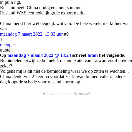
in puin ligt.
Rusland heeft China nodig en andersom niet.
Rusland WAS een redelijk grote export markt.
China merkt hier wel degelijk wat van. De hele wereld merkt hier wat
van.
maandag 7 maart 2022, 13:33 uur
#9
1
oheng
quote:
Op
maandag 7 maart 2022 @ 13:24
schreef
foton
het volgende:
Bemiddelen terwijl ze heimelijk de annexatie van Taiwan voorbereiden
zeker?
Volgens mij is dit niet de bemiddeling waar we op zitten te wachten...
China denkt wel 2 keer na voordat ze Taiwan binnen vallen. Iedere
dag loopt de schade voor rusland enorm op.
▼ Advertentie door Refinery89