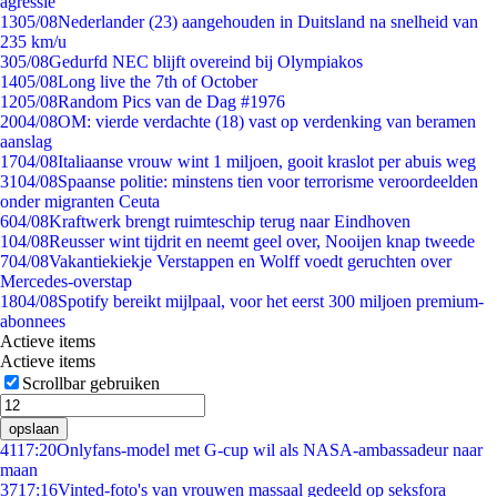
agressie
13
05/08
Nederlander (23) aangehouden in Duitsland na snelheid van
235 km/u
3
05/08
Gedurfd NEC blijft overeind bij Olympiakos
14
05/08
Long live the 7th of October
12
05/08
Random Pics van de Dag #1976
20
04/08
OM: vierde verdachte (18) vast op verdenking van beramen
aanslag
17
04/08
Italiaanse vrouw wint 1 miljoen, gooit kraslot per abuis weg
31
04/08
Spaanse politie: minstens tien voor terrorisme veroordeelden
onder migranten Ceuta
6
04/08
Kraftwerk brengt ruimteschip terug naar Eindhoven
1
04/08
Reusser wint tijdrit en neemt geel over, Nooijen knap tweede
7
04/08
Vakantiekiekje Verstappen en Wolff voedt geruchten over
Mercedes-overstap
18
04/08
Spotify bereikt mijlpaal, voor het eerst 300 miljoen premium-
abonnees
Actieve items
Actieve items
Scrollbar gebruiken
opslaan
41
17:20
Onlyfans-model met G-cup wil als NASA-ambassadeur naar
maan
37
17:16
Vinted-foto's van vrouwen massaal gedeeld op seksfora