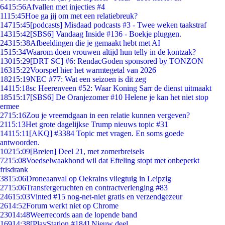
64
15:56
Afvallen met injecties #4
11
15:45
Hoe ga jij om met een relatiebreuk?
147
15:45
[podcasts] Misdaad podcasts #3 - Twee weken taakstraf
143
15:42
[SBS6] Vandaag Inside #136 - Boekje pluggen.
243
15:38
Afbeeldingen die je gemaakt hebt met AI
15
15:34
Waarom doen vrouwen altijd hun telly in de kontzak?
130
15:29
[DRT SC] #6: RendacGoden sponsored by TONZON
163
15:22
Voorspel hier het warmtegetal van 2026
182
15:19
NEC #77: Wat een seizoen is dit zeg
141
15:18
sc Heerenveen #52: Waar Koning Sarr de dienst uitmaakt
185
15:17
[SBS6] De Oranjezomer #10 Helene je kan het niet stop
ermee
27
15:16
Zou je vreemdgaan in een relatie kunnen vergeven?
21
15:13
Het grote dagelijkse Trump nieuws topic #31
141
15:11
[AKQ] #3384 Topic met vragen. En soms goede
antwoorden.
102
15:09
[Breien] Deel 21, met zomerbreisels
72
15:08
Voedselwaakhond wil dat Efteling stopt met onbeperkt
frisdrank
38
15:06
Droneaanval op Oekrains vliegtuig in Leipzig
27
15:06
Transfergeruchten en contractverlenging #83
246
15:03
Vinted #15 nog-net-niet gratis en verzendgezeur
26
14:52
Forum werkt niet op Chrome
230
14:48
Weerrecords aan de lopende band
169
14:38
[PlayStation #184] Nieuw deel