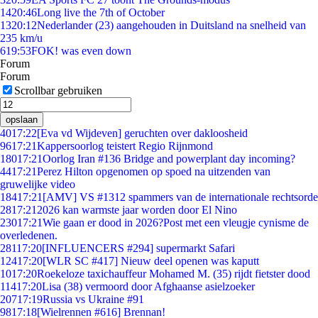
14
20:46
Long live the 7th of October
13
20:12
Nederlander (23) aangehouden in Duitsland na snelheid van
235 km/u
6
19:53
FOK! was even down
Forum
Forum
Scrollbar gebruiken
opslaan
40
17:22
[Eva vd Wijdeven] geruchten over dakloosheid
96
17:21
Kappersoorlog teistert Regio Rijnmond
180
17:21
Oorlog Iran #136 Bridge and powerplant day incoming?
44
17:21
Perez Hilton opgenomen op spoed na uitzenden van
gruwelijke video
184
17:21
[AMV] VS #1312 spammers van de internationale rechtsorde
28
17:21
2026 kan warmste jaar worden door El Nino
230
17:21
Wie gaan er dood in 2026?Post met een vleugje cynisme de
overledenen.
281
17:20
[INFLUENCERS #294] supermarkt Safari
124
17:20
[WLR SC #417] Nieuw deel openen was kaputt
10
17:20
Roekeloze taxichauffeur Mohamed M. (35) rijdt fietster dood
114
17:20
Lisa (38) vermoord door Afghaanse asielzoeker
207
17:19
Russia vs Ukraine #91
98
17:18
[Wielrennen #616] Brennan!