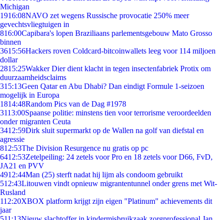
Michigan
19
16:08
NAVO zet wegens Russische provocatie 250% meer
gevechtsvliegtuigen in
8
16:00
Capibara's lopen Braziliaans parlementsgebouw Mato Grosso
binnen
36
15:56
Hackers roven Coldcard-bitcoinwallets leeg voor 114 miljoen
dollar
28
15:25
Wakker Dier dient klacht in tegen insectenfabriek Protix om
duurzaamheidsclaims
3
15:13
Geen Qatar en Abu Dhabi? Dan eindigt Formule 1-seizoen
mogelijk in Europa
18
14:48
Random Pics van de Dag #1978
31
13:00
Spaanse politie: minstens tien voor terrorisme veroordeelden
onder migranten Ceuta
34
12:59
Dirk sluit supermarkt op de Wallen na golf van diefstal en
agressie
8
12:53
The Division Resurgence nu gratis op pc
64
12:53
Zetelpeiling: 24 zetels voor Pro en 18 zetels voor D66, FvD,
JA21 en PVV
49
12:44
Man (25) sterft nadat hij lijm als condoom gebruikt
5
12:43
Litouwen vindt opnieuw migrantentunnel onder grens met Wit-
Rusland
1
12:20
XBOX platform krijgt zijn eigen "Platinum" achievements dit
jaar
5
11:13
Nieuw slachtoffer in kindermisbruikzaak zorgprofessional Jan