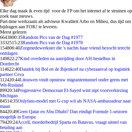
Elke dag maak ik even tijd voor de FP om het internet af te struinen op
zoek naar nieuws.
Part-time werkzaam als adviseur Kwaliteit Arbo en Milieu, dus tijd om
bijdragen aan FOK! te leveren.
Meest gelezen
66438
00:35
Random Pics van de Dag #1977
33325
15:23
Random Pics van de Dag #1978
1548
06:40
Zorgmedewerkster die 's nachts haar vriend bezocht terecht
ontslagen
1498
22:27
Kind overleden na aanrijding door AH-bestelbus in
Dordrecht
1146
22:40
Datalek bij Bol en de Bijenkorf na cyberaanval op logistiek
partner Ceva
1124
20:44
Litouwen vindt opnieuw migrantentunnel onder grens met
Wit-Rusland
899
20:34
Progressieve Democraat El-Sayed wint nipt voorverkiezing
Michigan
845
14:35
Onlyfans-model met G-cup wil als NASA-ambassadeur naar
maan
844
20:49
Geen Qatar en Abu Dhabi? Dan eindigt Formule 1-seizoen
mogelijk in Europa
794
20:24
Accell, moederbedrijf Sparta en Batavus, vraagt uitstel van
betaling aan