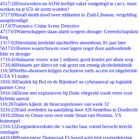
45
17:10
Doorwerken na AOW-leeftijd vaker vastgelegd in cao's, moet
werken na je 67e de norm worden?
37
17:09
Israël meldt dood twee militairen in Zuid-Libanon, vergelding
aangekondigd
1
17:07
Forensics: Crime Scene Detective
47
17:03
Waterschappen slaan alarm wegens droogte: Gereedschapskist
leeg
13
17:02
Hiroshima herdenkt slachtoffers atoombom, 81 jaar later
56
17:01
Boeren waarschuwen voor lagere oogst door aanhoudende
hitte en droogte
17
16:41
Italiaanse vrouw wint 1 miljoen, gooit kraslot per abuis weg
17
16:40
Huisarts per direct uit vak gezet om ernstig alcoholmisbruik
1
16:38
Netflix-abonnees krijgen exclusieve early access tot uitgebreide
GTA VI trailer
18
16:36
Datalek bij Bol en de Bijenkorf na cyberaanval op logistiek
partner Ceva
10
16:34
Drone met explosieven bij Duits vliegveld voedt vrees voor
hybride aanval
1
16:26
Trailers kijken: de bioscoopreleases van week 32
32
16:22
Kind overleden na aanrijding door AH-bestelbus in Dordrecht
18
16:20
Iran en Oman eens over route Straat van Hormuz, VS
buitenspel
23
16:12
Zorgmedewerkster die 's nachts haar vriend bezocht terecht
ontslagen
44
16:08
Progressieve Democraat El-Sayed wint nipt voorverkiezing