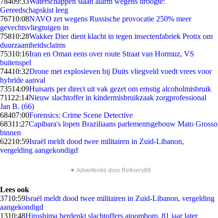
784
09:33
Waterschappen slaan alarm wegens droogte:
Gereedschapskist leeg
767
10:08
NAVO zet wegens Russische provocatie 250% meer
gevechtsvliegtuigen in
758
10:28
Wakker Dier dient klacht in tegen insectenfabriek Protix om
duurzaamheidsclaims
753
10:16
Iran en Oman eens over route Straat van Hormuz, VS
buitenspel
744
10:32
Drone met explosieven bij Duits vliegveld voedt vrees voor
hybride aanval
735
14:09
Huisarts per direct uit vak gezet om ernstig alcoholmisbruik
711
22:14
Nieuw slachtoffer in kindermisbruikzaak zorgprofessional
Jan B. (66)
684
07:00
Forensics: Crime Scene Detective
683
11:27
Capibara's lopen Braziliaans parlementsgebouw Mato Grosso
binnen
622
10:59
Israël meldt dood twee militairen in Zuid-Libanon,
vergelding aangekondigd
▼ Advertentie door Refinery89
Lees ook
37
10:59
Israël meldt dood twee militairen in Zuid-Libanon, vergelding
aangekondigd
13
10:48
Hiroshima herdenkt slachtoffers atoombom, 81 jaar later