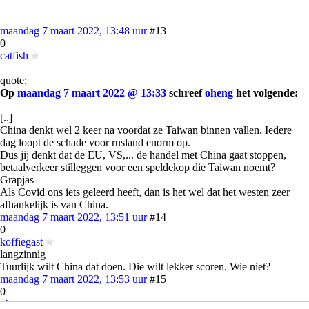
maandag 7 maart 2022, 13:48 uur
#13
0
catfish
quote:
Op
maandag 7 maart 2022 @ 13:33
schreef
oheng
het volgende:
[..]
China denkt wel 2 keer na voordat ze Taiwan binnen vallen. Iedere
dag loopt de schade voor rusland enorm op.
Dus jij denkt dat de EU, VS,... de handel met China gaat stoppen,
betaalverkeer stilleggen voor een speldekop die Taiwan noemt?
Grapjas
Als Covid ons iets geleerd heeft, dan is het wel dat het westen zeer
afhankelijk is van China.
maandag 7 maart 2022, 13:51 uur
#14
0
koffiegast
langzinnig
Tuurlijk wilt China dat doen. Die wilt lekker scoren. Wie niet?
maandag 7 maart 2022, 13:53 uur
#15
0
oheng