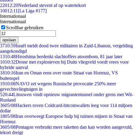
220
12:20
Nederland stevent af op watertekort
100
12:11
[La Liga #177]
Internationaal
Internationaal
Scrollbar gebruiken
opslaan
37
10:59
Israël meldt dood twee militairen in Zuid-Libanon, vergelding
aangekondigd
13
10:48
Hiroshima herdenkt slachtoffers atoombom, 81 jaar later
10
10:32
Drone met explosieven bij Duits vliegveld voedt vrees voor
hybride aanval
18
10:16
Iran en Oman eens over route Straat van Hormuz, VS
buitenspel
19
10:08
NAVO zet wegens Russische provocatie 250% meer
gevechtsvliegtuigen in
5
20:44
Litouwen vindt opnieuw migrantentunnel onder grens met Wit-
Rusland
36
05/08
Hackers roven Coldcard-bitcoinwallets leeg voor 114 miljoen
dollar
18
05/08
Iran overweegt Europese hulp bij ruimen mijnen in Straat van
Hormuz
36
05/08
Pentagon verbruikt meer raketten dan kan worden aangevuld,
tekort dreigt