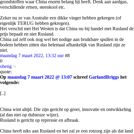
grondstoffen waar China enorm belang bji heeft. Denk aan aardgas,
verschillende ertsen, steenkool etc.
Zeker nu ze van Australie een dikke vinger hebben gekregen (of
eigenlijk TERUG hebben gekregen).
Het verschil met Het Westen is dat China nu bij handel met Rusland de
prijs bepaalt en niet Rusland.
China zal zelf ook nog wel het nodige aan bruikbare spullen in de
bodem hebben zitten dus helemaal afhankelijk van Rusland zijn ze
niet.
maandag 7 maart 2022, 13:32 uur
#8
0
oheng
quote:
Op
maandag 7 maart 2022 @ 13:07
schreef
GarlandBriggs
het
volgende:
[..]
China wint altijd. Die zijn gericht op groei, innovatie en ontwikkeling
(al dan niet op dubieuze wijze).
Rusland is gericht op repressie en afbraak.
China heeft niks aan Rusland en het zal ze een rotzorg zijn als dat land