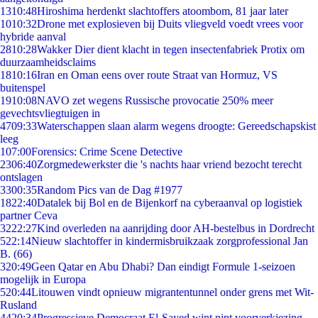
13
10:48
Hiroshima herdenkt slachtoffers atoombom, 81 jaar later
10
10:32
Drone met explosieven bij Duits vliegveld voedt vrees voor
hybride aanval
28
10:28
Wakker Dier dient klacht in tegen insectenfabriek Protix om
duurzaamheidsclaims
18
10:16
Iran en Oman eens over route Straat van Hormuz, VS
buitenspel
19
10:08
NAVO zet wegens Russische provocatie 250% meer
gevechtsvliegtuigen in
47
09:33
Waterschappen slaan alarm wegens droogte: Gereedschapskist
leeg
1
07:00
Forensics: Crime Scene Detective
23
06:40
Zorgmedewerkster die 's nachts haar vriend bezocht terecht
ontslagen
33
00:35
Random Pics van de Dag #1977
18
22:40
Datalek bij Bol en de Bijenkorf na cyberaanval op logistiek
partner Ceva
32
22:27
Kind overleden na aanrijding door AH-bestelbus in Dordrecht
5
22:14
Nieuw slachtoffer in kindermisbruikzaak zorgprofessional Jan
B. (66)
3
20:49
Geen Qatar en Abu Dhabi? Dan eindigt Formule 1-seizoen
mogelijk in Europa
5
20:44
Litouwen vindt opnieuw migrantentunnel onder grens met Wit-
Rusland
44
20:34
Progressieve Democraat El-Sayed wint nipt voorverkiezing