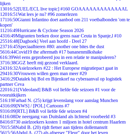
lijken
130
16:52
[UEL/ECL live topic] #160 GOAAAAAAAAAAAAAL
120
16:51
Wat lees je nu? #96 zomerlezen
171
16:50
Gianni Infantino doet aanbod om 211 voetbalbonden 'om te
kopen'
112
16:49
Hurricane & Cyclone Season 2026
43
16:49
Migranten breken door grens naar Ceuta in Spanje,l #10
255
16:48
[Dagboek] Veel aan hoofd - Deel 27
237
16:45
Speciaalbieren #80: another one bites the dust
56
16:44
Covid19 the aftermath #17 bananenmilkshake
6
16:39
Wel eens geprobeerd jou in een relatie te manipuleren?
37
16:38
GGZ heeft mij gezond verklaard.
243
16:32
Asielzoekers #22 : Het Europese migratiepact gaat in
294
16:30
Vrouwen willen geen man meer #29
34
16:29
Datalek bij Bol en Bijenkorf na cyberaanval op logistiek
partner Ceva
220
16:21
[Videoland] B&B vol liefde 6de seizoen #1 voor de
vooruitkijkers
5
16:19
Farhad N. (25) krijgt levenslang voor aanslag Munchen
43
16:09
[NWS] / [POL] Cartoons #7
93
16:09
[RTL] B&B vol liefde 6de seizoen #4
61
16:08
De neergang van Duitsland als lichtend voorbeeld #3
84
16:07
30 asielzoekers kosten 1 miljoen in hotel centrum Haarlem
70
15:58
Nabil B. (20) rijdt fietser aan tijdens dollemansrit
56
15:56
Abdul A. (27) als afperser "Fleur" door het leven