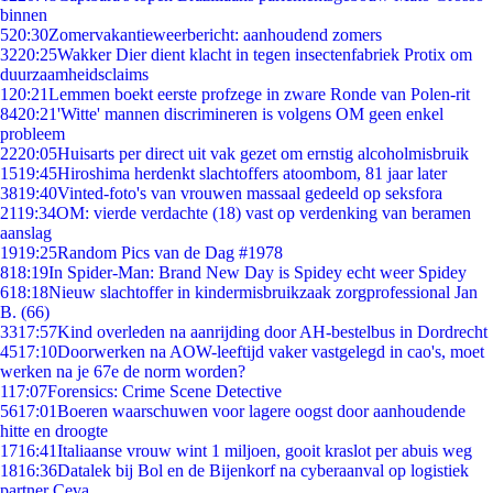
binnen
5
20:30
Zomervakantieweerbericht: aanhoudend zomers
32
20:25
Wakker Dier dient klacht in tegen insectenfabriek Protix om
duurzaamheidsclaims
1
20:21
Lemmen boekt eerste profzege in zware Ronde van Polen-rit
84
20:21
'Witte' mannen discrimineren is volgens OM geen enkel
probleem
22
20:05
Huisarts per direct uit vak gezet om ernstig alcoholmisbruik
15
19:45
Hiroshima herdenkt slachtoffers atoombom, 81 jaar later
38
19:40
Vinted-foto's van vrouwen massaal gedeeld op seksfora
21
19:34
OM: vierde verdachte (18) vast op verdenking van beramen
aanslag
19
19:25
Random Pics van de Dag #1978
8
18:19
In Spider-Man: Brand New Day is Spidey echt weer Spidey
6
18:18
Nieuw slachtoffer in kindermisbruikzaak zorgprofessional Jan
B. (66)
33
17:57
Kind overleden na aanrijding door AH-bestelbus in Dordrecht
45
17:10
Doorwerken na AOW-leeftijd vaker vastgelegd in cao's, moet
werken na je 67e de norm worden?
1
17:07
Forensics: Crime Scene Detective
56
17:01
Boeren waarschuwen voor lagere oogst door aanhoudende
hitte en droogte
17
16:41
Italiaanse vrouw wint 1 miljoen, gooit kraslot per abuis weg
18
16:36
Datalek bij Bol en de Bijenkorf na cyberaanval op logistiek
partner Ceva