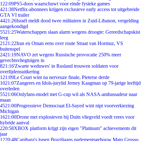
1
22:09
PS5-doos waarschuwt voor einde fysieke games
4
21:38
Netflix-abonnees krijgen exclusieve early access tot uitgebreide
GTA VI trailer
44
21:26
Israël meldt dood twee militairen in Zuid-Libanon, vergelding
aangekondigd
55
21:25
Waterschappen slaan alarm wegens droogte: Gereedschapskist
leeg
21
21:22
Iran en Oman eens over route Straat van Hormuz, VS
buitenspel
24
21:19
NAVO zet wegens Russische provocatie 250% meer
gevechtsvliegtuigen in
8
21:16
'Zwarte weduwes' in Rusland trouwen soldaten voor
overlijdensuitkering
1
21:09
Le Court wint na nerveuze finale, Pieterse derde
10
21:07
Zangeres en Idols-jurylid Jerney Kaagman op 79-jarige leeftijd
overleden
55
21:06
Onlyfans-model met G-cup wil als NASA-ambassadeur naar
maan
45
21:00
Progressieve Democraat El-Sayed wint nipt voorverkiezing
Michigan
16
21:00
Drone met explosieven bij Duits vliegveld voedt vrees voor
hybride aanval
2
20:58
XBOX platform krijgt zijn eigen "Platinum" achievements dit
jaar
12
20:48
Capibara's lopen Braziliaans parlementsgebouw Mato Grosso