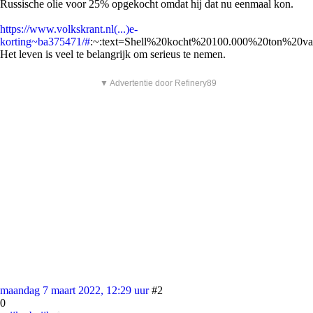
Russische olie voor 25% opgekocht omdat hij dat nu eenmaal kon.
https://www.volkskrant.nl(...)e-
korting~ba375471/#
:~:text=Shell%20kocht%20100.000%20ton%20va
Het leven is veel te belangrijk om serieus te nemen.
▼ Advertentie door Refinery89
maandag 7 maart 2022, 12:29 uur
#2
0