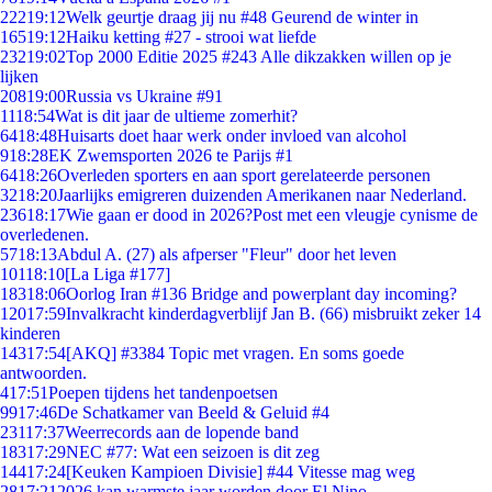
222
19:12
Welk geurtje draag jij nu #48 Geurend de winter in
165
19:12
Haiku ketting #27 - strooi wat liefde
232
19:02
Top 2000 Editie 2025 #243 Alle dikzakken willen op je
lijken
208
19:00
Russia vs Ukraine #91
11
18:54
Wat is dit jaar de ultieme zomerhit?
64
18:48
Huisarts doet haar werk onder invloed van alcohol
9
18:28
EK Zwemsporten 2026 te Parijs #1
64
18:26
Overleden sporters en aan sport gerelateerde personen
32
18:20
Jaarlijks emigreren duizenden Amerikanen naar Nederland.
236
18:17
Wie gaan er dood in 2026?Post met een vleugje cynisme de
overledenen.
57
18:13
Abdul A. (27) als afperser "Fleur" door het leven
101
18:10
[La Liga #177]
183
18:06
Oorlog Iran #136 Bridge and powerplant day incoming?
120
17:59
Invalkracht kinderdagverblijf Jan B. (66) misbruikt zeker 14
kinderen
143
17:54
[AKQ] #3384 Topic met vragen. En soms goede
antwoorden.
4
17:51
Poepen tijdens het tandenpoetsen
99
17:46
De Schatkamer van Beeld & Geluid #4
231
17:37
Weerrecords aan de lopende band
183
17:29
NEC #77: Wat een seizoen is dit zeg
144
17:24
[Keuken Kampioen Divisie] #44 Vitesse mag weg
28
17:21
2026 kan warmste jaar worden door El Nino