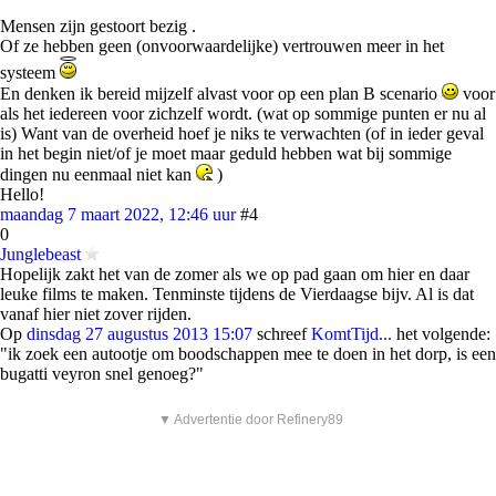
Mensen zijn gestoort bezig .
Of ze hebben geen (onvoorwaardelijke) vertrouwen meer in het
systeem
En denken ik bereid mijzelf alvast voor op een plan B scenario
voor
als het iedereen voor zichzelf wordt. (wat op sommige punten er nu al
is) Want van de overheid hoef je niks te verwachten (of in ieder geval
in het begin niet/of je moet maar geduld hebben wat bij sommige
dingen nu eenmaal niet kan
)
Hello!
maandag 7 maart 2022, 12:46 uur
#4
0
Junglebeast
Hopelijk zakt het van de zomer als we op pad gaan om hier en daar
leuke films te maken. Tenminste tijdens de Vierdaagse bijv. Al is dat
vanaf hier niet zover rijden.
Op
dinsdag 27 augustus 2013 15:07
schreef
KomtTijd...
het volgende:
"ik zoek een autootje om boodschappen mee te doen in het dorp, is een
bugatti veyron snel genoeg?"
▼ Advertentie door Refinery89