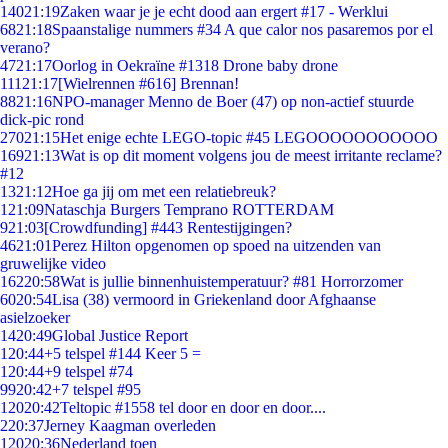
140
21:19
Zaken waar je je echt dood aan ergert #17 - Werklui
68
21:18
Spaanstalige nummers #34 A que calor nos pasaremos por el
verano?
47
21:17
Oorlog in Oekraïne #1318 Drone baby drone
111
21:17
[Wielrennen #616] Brennan!
88
21:16
NPO-manager Menno de Boer (47) op non-actief stuurde
dick-pic rond
270
21:15
Het enige echte LEGO-topic #45 LEGOOOOOOOOOOO
169
21:13
Wat is op dit moment volgens jou de meest irritante reclame?
#12
13
21:12
Hoe ga jij om met een relatiebreuk?
1
21:09
Nataschja Burgers Temprano ROTTERDAM
9
21:03
[Crowdfunding] #443 Rentestijgingen?
46
21:01
Perez Hilton opgenomen op spoed na uitzenden van
gruwelijke video
162
20:58
Wat is jullie binnenhuistemperatuur? #81 Horrorzomer
60
20:54
Lisa (38) vermoord in Griekenland door Afghaanse
asielzoeker
14
20:49
Global Justice Report
1
20:44
+5 telspel #144 Keer 5 =
1
20:44
+9 telspel #74
99
20:42
+7 telspel #95
120
20:42
Teltopic #1558 tel door en door en door....
2
20:37
Jerney Kaagman overleden
120
20:36
Nederland toen