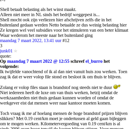
Shell betaalt belasting als het winst maakt.
Alleen niet meer in NL sinds het bedrijf weggepest is...
Shell mocht ook zijn verliezen hier afschrijven zelfs die in het
buitenland gedaan werden Netto betaalde ze dus weinig belasting hier
Ze kregen wel veel subsidies voor het stimuleren van een beter klimaat
Waar wederom het meeste naar het buitenland ging
maandag 7 maart 2022, 13:41 uur
#12
3
junk01
quote:
Op
maandag 7 maart 2022 @ 12:55
schreef
el_burro
het
volgende:
Ik twijfelde vanochtend of ik al dan niet vanuit huis zou werken. Toen
zag ik dat er weer volop file stond en besloot ik om thuis te blijven.
Zolang er volop files staan is brandstof nog steeds niet te duur
Niet iedereen heeft de luxe om van thuis werken, hetzij omdat de
werkzaamheden niet thuis gedaan kunnen worden of omdat de
werkgever eist dat mensen weer naar kantoor moeten komen.
Toch vraag ik me af hoelang mensen de hoge brandstof prijzen blijven
slikken? Met 0.19 cent/km moet je ondertussen al geld gaan bijleggen
om te mogen werken. Kilometervergoeding van 0.19 cent/km is al
sinds 2006 even hoog terwijl de kosten blijven stijgen. Voor mensen