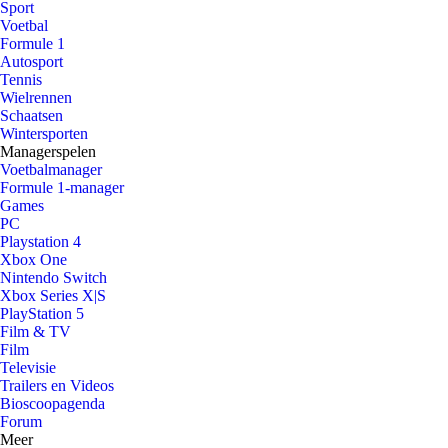
Sport
Voetbal
Formule 1
Autosport
Tennis
Wielrennen
Schaatsen
Wintersporten
Managerspelen
Voetbalmanager
Formule 1-manager
Games
PC
Playstation 4
Xbox One
Nintendo Switch
Xbox Series X|S
PlayStation 5
Film & TV
Film
Televisie
Trailers en Videos
Bioscoopagenda
Forum
Meer