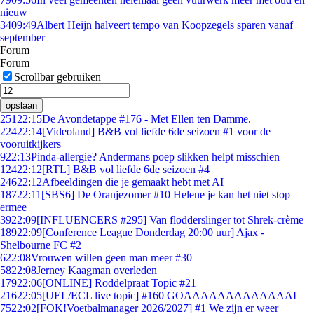
nieuw
34
09:49
Albert Heijn halveert tempo van Koopzegels sparen vanaf
september
Forum
Forum
Scrollbar gebruiken
opslaan
251
22:15
De Avondetappe #176 - Met Ellen ten Damme.
224
22:14
[Videoland] B&B vol liefde 6de seizoen #1 voor de
vooruitkijkers
9
22:13
Pinda-allergie? Andermans poep slikken helpt misschien
124
22:12
[RTL] B&B vol liefde 6de seizoen #4
246
22:12
Afbeeldingen die je gemaakt hebt met AI
187
22:11
[SBS6] De Oranjezomer #10 Helene je kan het niet stop
ermee
39
22:09
[INFLUENCERS #295] Van flodderslinger tot Shrek-crème
189
22:09
[Conference League Donderdag 20:00 uur] Ajax -
Shelbourne FC #2
6
22:08
Vrouwen willen geen man meer #30
58
22:08
Jerney Kaagman overleden
179
22:06
[ONLINE] Roddelpraat Topic #21
216
22:05
[UEL/ECL live topic] #160 GOAAAAAAAAAAAAAL
75
22:02
[FOK!Voetbalmanager 2026/2027] #1 We zijn er weer