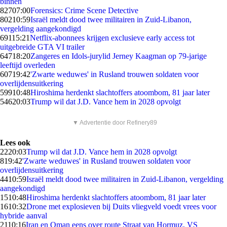
binnen
827
07:00
Forensics: Crime Scene Detective
802
10:59
Israël meldt dood twee militairen in Zuid-Libanon,
vergelding aangekondigd
691
15:21
Netflix-abonnees krijgen exclusieve early access tot
uitgebreide GTA VI trailer
647
18:20
Zangeres en Idols-jurylid Jerney Kaagman op 79-jarige
leeftijd overleden
607
19:42
'Zwarte weduwes' in Rusland trouwen soldaten voor
overlijdensuitkering
599
10:48
Hiroshima herdenkt slachtoffers atoombom, 81 jaar later
546
20:03
Trump wil dat J.D. Vance hem in 2028 opvolgt
▼ Advertentie door Refinery89
Lees ook
22
20:03
Trump wil dat J.D. Vance hem in 2028 opvolgt
8
19:42
'Zwarte weduwes' in Rusland trouwen soldaten voor
overlijdensuitkering
44
10:59
Israël meldt dood twee militairen in Zuid-Libanon, vergelding
aangekondigd
15
10:48
Hiroshima herdenkt slachtoffers atoombom, 81 jaar later
16
10:32
Drone met explosieven bij Duits vliegveld voedt vrees voor
hybride aanval
21
10:16
Iran en Oman eens over route Straat van Hormuz, VS