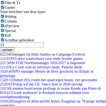
Film & Tv
Games
Toon berichten van deze types
Weblog
Column
(P)review
Special
Poll
Scrollbar gebruiken
opslaan
0
22:04
Ontslagen bij Halo Studios na Campaign Evolved
1
22:01
PS5-doos waarschuwt voor einde fysieke games
2
21:30
De FOK!Voetbalmanager 2026/2027 is begonnen
1
21:03
Le Court wint na nerveuze finale, Pieterse derde
14
20:40
NPO-manager Menno de Boer geschorst na dickpic in
groepsapp
13
20:11
Duitser (93) crasht met quad tegen boom, vier gewonden
25
20:03
Trump wil dat J.D. Vance hem in 2028 opvolgt
1
19:50
Lemmen boekt eerste profzege in zware Ronde van Polen-rit
8
19:42
'Zwarte weduwes' in Rusland trouwen soldaten voor
overlijdensuitkering
10
18:20
Zangeres en Idols-jurylid Jerney Kaagman op 79-jarige leeftijd
overleden