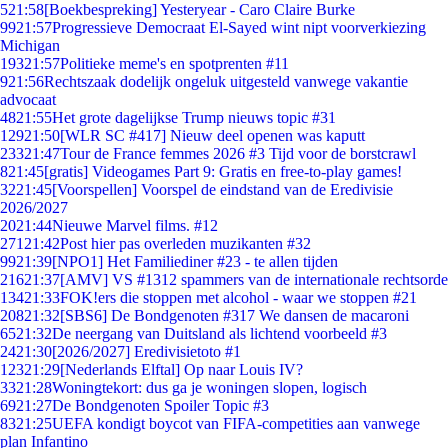
5
21:58
[Boekbespreking] Yesteryear - Caro Claire Burke
99
21:57
Progressieve Democraat El-Sayed wint nipt voorverkiezing
Michigan
193
21:57
Politieke meme's en spotprenten #11
9
21:56
Rechtszaak dodelijk ongeluk uitgesteld vanwege vakantie
advocaat
48
21:55
Het grote dagelijkse Trump nieuws topic #31
129
21:50
[WLR SC #417] Nieuw deel openen was kaputt
233
21:47
Tour de France femmes 2026 #3 Tijd voor de borstcrawl
8
21:45
[gratis] Videogames Part 9: Gratis en free-to-play games!
32
21:45
[Voorspellen] Voorspel de eindstand van de Eredivisie
2026/2027
20
21:44
Nieuwe Marvel films. #12
271
21:42
Post hier pas overleden muzikanten #32
99
21:39
[NPO1] Het Familiediner #23 - te allen tijden
216
21:37
[AMV] VS #1312 spammers van de internationale rechtsorde
134
21:33
FOK!ers die stoppen met alcohol - waar we stoppen #21
208
21:32
[SBS6] De Bondgenoten #317 We dansen de macaroni
65
21:32
De neergang van Duitsland als lichtend voorbeeld #3
24
21:30
[2026/2027] Eredivisietoto #1
123
21:29
[Nederlands Elftal] Op naar Louis IV?
33
21:28
Woningtekort: dus ga je woningen slopen, logisch
69
21:27
De Bondgenoten Spoiler Topic #3
83
21:25
UEFA kondigt boycot van FIFA-competities aan vanwege
plan Infantino