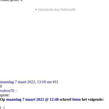
▼ Advertentie door Refinery89
maandag 7 maart 2022, 13:18 uur
#11
0
volvos70
quote:
Op
maandag 7 maart 2022 @ 12:48
schreef
foton
het volgende:
[..]