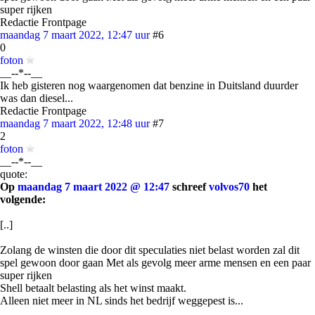
super rijken
Redactie Frontpage
maandag 7 maart 2022, 12:47 uur
#6
0
foton
__--*--__
Ik heb gisteren nog waargenomen dat benzine in Duitsland duurder
was dan diesel...
Redactie Frontpage
maandag 7 maart 2022, 12:48 uur
#7
2
foton
__--*--__
quote:
Op
maandag 7 maart 2022 @ 12:47
schreef
volvos70
het
volgende:
[..]
Zolang de winsten die door dit speculaties niet belast worden zal dit
spel gewoon door gaan Met als gevolg meer arme mensen en een paar
super rijken
Shell betaalt belasting als het winst maakt.
Alleen niet meer in NL sinds het bedrijf weggepest is...