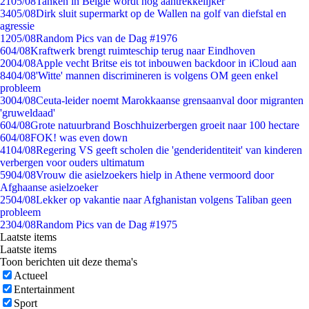
21
05/08
Tanken in België wordt nóg aantrekkelijker
34
05/08
Dirk sluit supermarkt op de Wallen na golf van diefstal en
agressie
12
05/08
Random Pics van de Dag #1976
6
04/08
Kraftwerk brengt ruimteschip terug naar Eindhoven
20
04/08
Apple vecht Britse eis tot inbouwen backdoor in iCloud aan
84
04/08
'Witte' mannen discrimineren is volgens OM geen enkel
probleem
30
04/08
Ceuta-leider noemt Marokkaanse grensaanval door migranten
'gruweldaad'
6
04/08
Grote natuurbrand Boschhuizerbergen groeit naar 100 hectare
6
04/08
FOK! was even down
41
04/08
Regering VS geeft scholen die 'genderidentiteit' van kinderen
verbergen voor ouders ultimatum
59
04/08
Vrouw die asielzoekers hielp in Athene vermoord door
Afghaanse asielzoeker
25
04/08
Lekker op vakantie naar Afghanistan volgens Taliban geen
probleem
23
04/08
Random Pics van de Dag #1975
Laatste items
Laatste items
Toon berichten uit deze thema's
Actueel
Entertainment
Sport