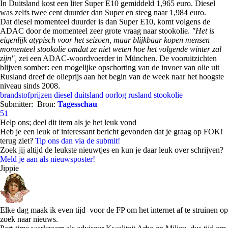
In Duitsland kost een liter Super E10 gemiddeld 1,965 euro. Diesel
was zelfs twee cent duurder dan Super en steeg naar 1,984 euro.
Dat diesel momenteel duurder is dan Super E10, komt volgens de
ADAC door de momenteel zeer grote vraag naar stookolie.
"Het is
eigenlijk atypisch voor het seizoen, maar blijkbaar kopen mensen
momenteel stookolie omdat ze niet weten hoe het volgende winter zal
zijn",
zei een ADAC-woordvoerder in München. De vooruitzichten
blijven somber: een mogelijke opschorting van de invoer van olie uit
Rusland dreef de olieprijs aan het begin van de week naar het hoogste
niveau sinds 2008.
brandstofprijzen
diesel
duitsland
oorlog
rusland
stookolie
Submitter:
Bron:
Tagesschau
51
Help ons; deel dit item als je het leuk vond
Heb je een leuk of interessant bericht gevonden dat je graag op FOK!
terug ziet?
Tip ons dan via de submit!
Zoek jij altijd de leukste nieuwtjes en kun je daar leuk over schrijven?
Meld je aan als nieuwsposter!
Jippie
Elke dag maak ik even tijd voor de FP om het internet af te struinen op
zoek naar nieuws.