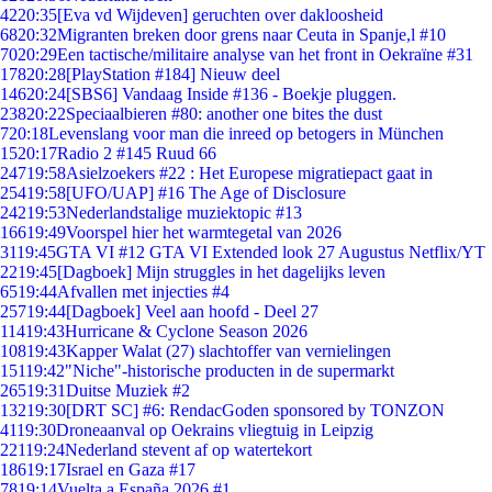
42
20:35
[Eva vd Wijdeven] geruchten over dakloosheid
68
20:32
Migranten breken door grens naar Ceuta in Spanje,l #10
70
20:29
Een tactische/militaire analyse van het front in Oekraïne #31
178
20:28
[PlayStation #184] Nieuw deel
146
20:24
[SBS6] Vandaag Inside #136 - Boekje pluggen.
238
20:22
Speciaalbieren #80: another one bites the dust
7
20:18
Levenslang voor man die inreed op betogers in München
15
20:17
Radio 2 #145 Ruud 66
247
19:58
Asielzoekers #22 : Het Europese migratiepact gaat in
254
19:58
[UFO/UAP] #16 The Age of Disclosure
242
19:53
Nederlandstalige muziektopic #13
166
19:49
Voorspel hier het warmtegetal van 2026
31
19:45
GTA VI #12 GTA VI Extended look 27 Augustus Netflix/YT
22
19:45
[Dagboek] Mijn struggles in het dagelijks leven
65
19:44
Afvallen met injecties #4
257
19:44
[Dagboek] Veel aan hoofd - Deel 27
114
19:43
Hurricane & Cyclone Season 2026
108
19:43
Kapper Walat (27) slachtoffer van vernielingen
151
19:42
"Niche"-historische producten in de supermarkt
265
19:31
Duitse Muziek #2
132
19:30
[DRT SC] #6: RendacGoden sponsored by TONZON
41
19:30
Droneaanval op Oekrains vliegtuig in Leipzig
221
19:24
Nederland stevent af op watertekort
186
19:17
Israel en Gaza #17
78
19:14
Vuelta a España 2026 #1