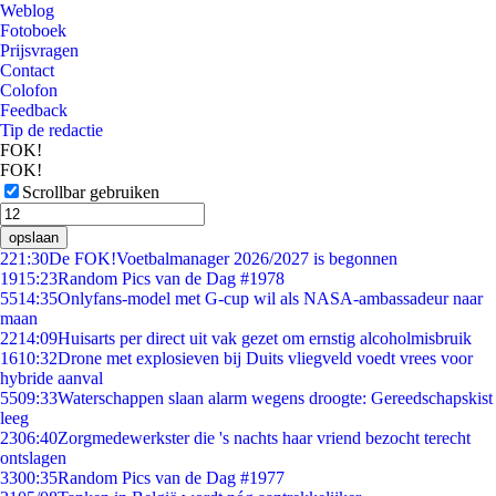
Weblog
Fotoboek
Prijsvragen
Contact
Colofon
Feedback
Tip de redactie
FOK!
FOK!
Scrollbar gebruiken
opslaan
2
21:30
De FOK!Voetbalmanager 2026/2027 is begonnen
19
15:23
Random Pics van de Dag #1978
55
14:35
Onlyfans-model met G-cup wil als NASA-ambassadeur naar
maan
22
14:09
Huisarts per direct uit vak gezet om ernstig alcoholmisbruik
16
10:32
Drone met explosieven bij Duits vliegveld voedt vrees voor
hybride aanval
55
09:33
Waterschappen slaan alarm wegens droogte: Gereedschapskist
leeg
23
06:40
Zorgmedewerkster die 's nachts haar vriend bezocht terecht
ontslagen
33
00:35
Random Pics van de Dag #1977