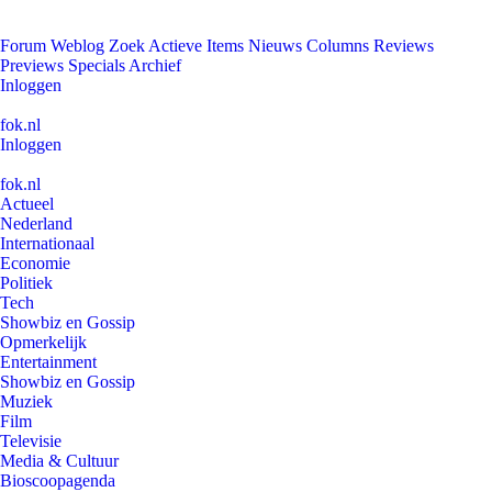
Forum
Weblog
Zoek
Actieve Items
Nieuws
Columns
Reviews
Previews
Specials
Archief
Inloggen
fok.nl
Inloggen
fok.nl
Actueel
Nederland
Internationaal
Economie
Politiek
Tech
Showbiz en Gossip
Opmerkelijk
Entertainment
Showbiz en Gossip
Muziek
Film
Televisie
Media & Cultuur
Bioscoopagenda