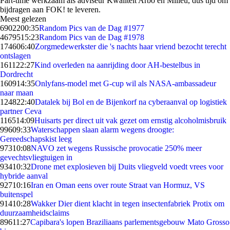
Part-time werkzaam als adviseur Kwaliteit Arbo en Milieu, dus tijd om
bijdragen aan FOK! te leveren.
Meest gelezen
69022
00:35
Random Pics van de Dag #1977
46795
15:23
Random Pics van de Dag #1978
1746
06:40
Zorgmedewerkster die 's nachts haar vriend bezocht terecht
ontslagen
1611
22:27
Kind overleden na aanrijding door AH-bestelbus in
Dordrecht
1609
14:35
Onlyfans-model met G-cup wil als NASA-ambassadeur
naar maan
1248
22:40
Datalek bij Bol en de Bijenkorf na cyberaanval op logistiek
partner Ceva
1165
14:09
Huisarts per direct uit vak gezet om ernstig alcoholmisbruik
996
09:33
Waterschappen slaan alarm wegens droogte:
Gereedschapskist leeg
973
10:08
NAVO zet wegens Russische provocatie 250% meer
gevechtsvliegtuigen in
934
10:32
Drone met explosieven bij Duits vliegveld voedt vrees voor
hybride aanval
927
10:16
Iran en Oman eens over route Straat van Hormuz, VS
buitenspel
914
10:28
Wakker Dier dient klacht in tegen insectenfabriek Protix om
duurzaamheidsclaims
896
11:27
Capibara's lopen Braziliaans parlementsgebouw Mato Grosso