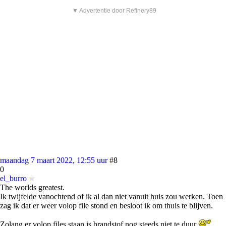
▼ Advertentie door Refinery89
maandag 7 maart 2022, 12:55 uur
#8
0
el_burro
The worlds greatest.
Ik twijfelde vanochtend of ik al dan niet vanuit huis zou werken. Toen
zag ik dat er weer volop file stond en besloot ik om thuis te blijven.
Zolang er volop files staan is brandstof nog steeds niet te duur