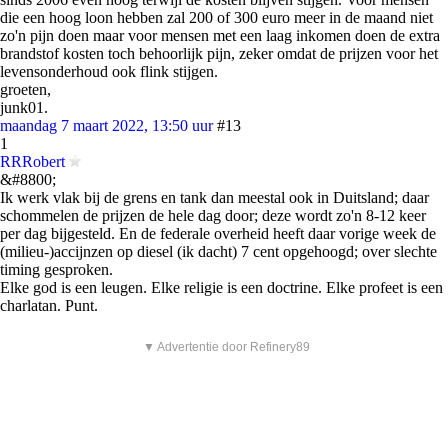
die een hoog loon hebben zal 200 of 300 euro meer in de maand niet
zo'n pijn doen maar voor mensen met een laag inkomen doen de extra
brandstof kosten toch behoorlijk pijn, zeker omdat de prijzen voor het
levensonderhoud ook flink stijgen.
groeten,
junk01.
maandag 7 maart 2022, 13:50 uur
#13
1
RRRobert
&#8800;
Ik werk vlak bij de grens en tank dan meestal ook in Duitsland; daar
schommelen de prijzen de hele dag door; deze wordt zo'n 8-12 keer
per dag bijgesteld. En de federale overheid heeft daar vorige week de
(milieu-)accijnzen op diesel (ik dacht) 7 cent opgehoogd; over slechte
timing gesproken.
Elke god is een leugen. Elke religie is een doctrine. Elke profeet is een
charlatan. Punt.
▼ Advertentie door Refinery89