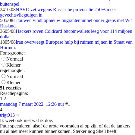
buitenspel
24
10:08
NAVO zet wegens Russische provocatie 250% meer
gevechtsvliegtuigen in
5
05/08
Litouwen vindt opnieuw migrantentunnel onder grens met Wit-
Rusland
36
05/08
Hackers roven Coldcard-bitcoinwallets leeg voor 114 miljoen
dollar
18
05/08
Iran overweegt Europese hulp bij ruimen mijnen in Straat van
Hormuz
Font-grootte:
Normaal
Kleiner
regelhoogte :
Normaal
Kleiner
51 reacties
Reactiepagina:
1
2
maandag 7 maart 2022, 12:26 uur
#1
4
trigt013
Ik weet ook niet wat ik doe.
Puur speculeren, alsof de grote voorraden al op zijn of dat de tankers
nu al niet meer kunnen binnenkomen. Sterker nog Shell heeft