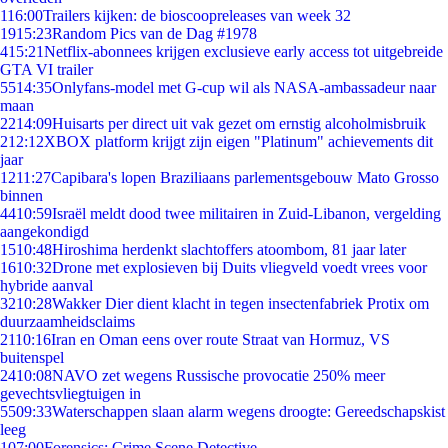
1
16:00
Trailers kijken: de bioscoopreleases van week 32
19
15:23
Random Pics van de Dag #1978
4
15:21
Netflix-abonnees krijgen exclusieve early access tot uitgebreide
GTA VI trailer
55
14:35
Onlyfans-model met G-cup wil als NASA-ambassadeur naar
maan
22
14:09
Huisarts per direct uit vak gezet om ernstig alcoholmisbruik
2
12:12
XBOX platform krijgt zijn eigen "Platinum" achievements dit
jaar
12
11:27
Capibara's lopen Braziliaans parlementsgebouw Mato Grosso
binnen
44
10:59
Israël meldt dood twee militairen in Zuid-Libanon, vergelding
aangekondigd
15
10:48
Hiroshima herdenkt slachtoffers atoombom, 81 jaar later
16
10:32
Drone met explosieven bij Duits vliegveld voedt vrees voor
hybride aanval
32
10:28
Wakker Dier dient klacht in tegen insectenfabriek Protix om
duurzaamheidsclaims
21
10:16
Iran en Oman eens over route Straat van Hormuz, VS
buitenspel
24
10:08
NAVO zet wegens Russische provocatie 250% meer
gevechtsvliegtuigen in
55
09:33
Waterschappen slaan alarm wegens droogte: Gereedschapskist
leeg
1
07:00
Forensics: Crime Scene Detective