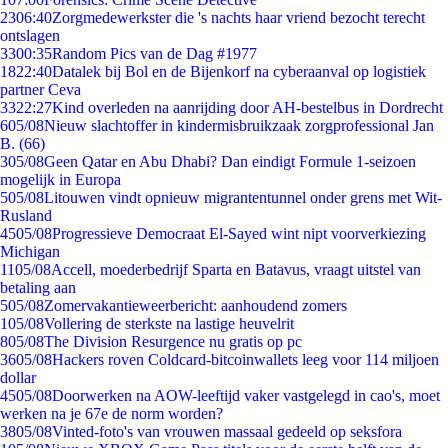
23
06:40
Zorgmedewerkster die 's nachts haar vriend bezocht terecht
ontslagen
33
00:35
Random Pics van de Dag #1977
18
22:40
Datalek bij Bol en de Bijenkorf na cyberaanval op logistiek
partner Ceva
33
22:27
Kind overleden na aanrijding door AH-bestelbus in Dordrecht
6
05/08
Nieuw slachtoffer in kindermisbruikzaak zorgprofessional Jan
B. (66)
3
05/08
Geen Qatar en Abu Dhabi? Dan eindigt Formule 1-seizoen
mogelijk in Europa
5
05/08
Litouwen vindt opnieuw migrantentunnel onder grens met Wit-
Rusland
45
05/08
Progressieve Democraat El-Sayed wint nipt voorverkiezing
Michigan
11
05/08
Accell, moederbedrijf Sparta en Batavus, vraagt uitstel van
betaling aan
5
05/08
Zomervakantieweerbericht: aanhoudend zomers
1
05/08
Vollering de sterkste na lastige heuvelrit
8
05/08
The Division Resurgence nu gratis op pc
36
05/08
Hackers roven Coldcard-bitcoinwallets leeg voor 114 miljoen
dollar
45
05/08
Doorwerken na AOW-leeftijd vaker vastgelegd in cao's, moet
werken na je 67e de norm worden?
38
05/08
Vinted-foto's van vrouwen massaal gedeeld op seksfora