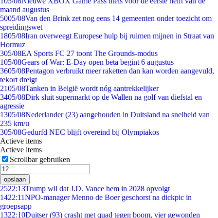
1
05/08
Nieuwe XBOX Game Pass titels voor de eerste helft van de
maand augustus
50
05/08
Van den Brink zet nog eens 14 gemeenten onder toezicht om
spreidingswet
18
05/08
Iran overweegt Europese hulp bij ruimen mijnen in Straat van
Hormuz
3
05/08
EA Sports FC 27 toont The Grounds-modus
1
05/08
Gears of War: E-Day open beta begint 6 augustus
36
05/08
Pentagon verbruikt meer raketten dan kan worden aangevuld,
tekort dreigt
21
05/08
Tanken in België wordt nóg aantrekkelijker
34
05/08
Dirk sluit supermarkt op de Wallen na golf van diefstal en
agressie
13
05/08
Nederlander (23) aangehouden in Duitsland na snelheid van
235 km/u
3
05/08
Gedurfd NEC blijft overeind bij Olympiakos
Actieve items
Actieve items
Scrollbar gebruiken
opslaan
25
22:13
Trump wil dat J.D. Vance hem in 2028 opvolgt
14
22:11
NPO-manager Menno de Boer geschorst na dickpic in
groepsapp
13
22:10
Duitser (93) crasht met quad tegen boom, vier gewonden