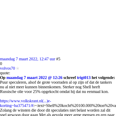
maandag 7 maart 2022, 12:47 uur
#5
0
volvos70
quote:
Op
maandag 7 maart 2022 @ 12:26
schreef
trigt013
het volgende:
Puur speculeren, alsof de grote voorraden al op zijn of dat de tankers
nu al niet meer kunnen binnenkomen. Sterker nog Shell heeft
Russische olie voor 25% opgekocht omdat hij dat nu eenmaal kon.
https://www.volkskrant.nl(...)e-
korting~ba375471/#
:~:text=Shell%20kocht%20100.000%20ton%20va
Zolang de winsten die door dit speculaties niet belast worden zal dit
spel gewoon door gaan Met als gevolg meer arme mensen en een paar