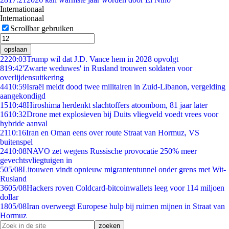
Internationaal
Internationaal
Scrollbar gebruiken
opslaan
22
20:03
Trump wil dat J.D. Vance hem in 2028 opvolgt
8
19:42
'Zwarte weduwes' in Rusland trouwen soldaten voor
overlijdensuitkering
44
10:59
Israël meldt dood twee militairen in Zuid-Libanon, vergelding
aangekondigd
15
10:48
Hiroshima herdenkt slachtoffers atoombom, 81 jaar later
16
10:32
Drone met explosieven bij Duits vliegveld voedt vrees voor
hybride aanval
21
10:16
Iran en Oman eens over route Straat van Hormuz, VS
buitenspel
24
10:08
NAVO zet wegens Russische provocatie 250% meer
gevechtsvliegtuigen in
5
05/08
Litouwen vindt opnieuw migrantentunnel onder grens met Wit-
Rusland
36
05/08
Hackers roven Coldcard-bitcoinwallets leeg voor 114 miljoen
dollar
18
05/08
Iran overweegt Europese hulp bij ruimen mijnen in Straat van
Hormuz