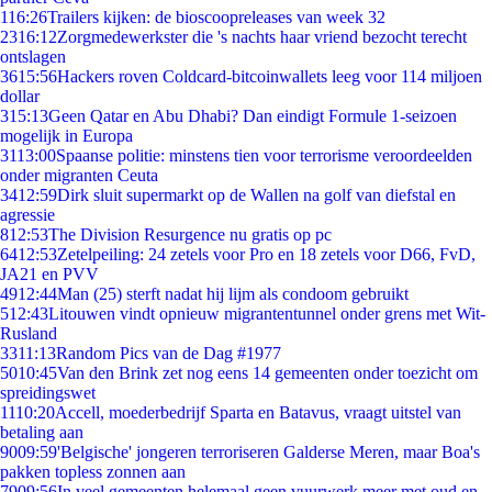
1
16:26
Trailers kijken: de bioscoopreleases van week 32
23
16:12
Zorgmedewerkster die 's nachts haar vriend bezocht terecht
ontslagen
36
15:56
Hackers roven Coldcard-bitcoinwallets leeg voor 114 miljoen
dollar
3
15:13
Geen Qatar en Abu Dhabi? Dan eindigt Formule 1-seizoen
mogelijk in Europa
31
13:00
Spaanse politie: minstens tien voor terrorisme veroordeelden
onder migranten Ceuta
34
12:59
Dirk sluit supermarkt op de Wallen na golf van diefstal en
agressie
8
12:53
The Division Resurgence nu gratis op pc
64
12:53
Zetelpeiling: 24 zetels voor Pro en 18 zetels voor D66, FvD,
JA21 en PVV
49
12:44
Man (25) sterft nadat hij lijm als condoom gebruikt
5
12:43
Litouwen vindt opnieuw migrantentunnel onder grens met Wit-
Rusland
33
11:13
Random Pics van de Dag #1977
50
10:45
Van den Brink zet nog eens 14 gemeenten onder toezicht om
spreidingswet
11
10:20
Accell, moederbedrijf Sparta en Batavus, vraagt uitstel van
betaling aan
90
09:59
'Belgische' jongeren terroriseren Galderse Meren, maar Boa's
pakken topless zonnen aan
79
09:56
In veel gemeenten helemaal geen vuurwerk meer met oud en