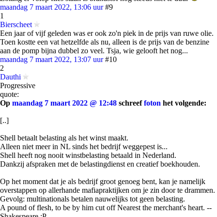
maandag 7 maart 2022, 13:06 uur
#9
1
Bierscheet
Een jaar of vijf geleden was er ook zo'n piek in de prijs van ruwe olie.
Toen kostte een vat hetzelfde als nu, alleen is de prijs van de benzine
aan de pomp bijna dubbel zo veel. Tsja, wie gelooft het nog...
maandag 7 maart 2022, 13:07 uur
#10
2
Dauthi
Progressive
quote:
Op
maandag 7 maart 2022 @ 12:48
schreef
foton
het volgende:
[..]
Shell betaalt belasting als het winst maakt.
Alleen niet meer in NL sinds het bedrijf weggepest is...
Shell heeft nog nooit winstbelasting betaald in Nederland.
Dankzij afspraken met de belastingdienst en creatief boekhouden.
Op het moment dat je als bedrijf groot genoeg bent, kan je namelijk
overstappen op allerhande mafiapraktijken om je zin door te drammen.
Gevolg: multinationals betalen nauwelijks tot geen belasting.
A pound of flesh, to be by him cut off Nearest the merchant's heart. --
Shakespeare :P