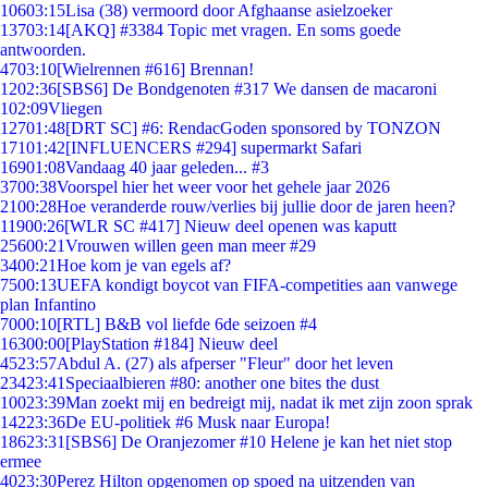
106
03:15
Lisa (38) vermoord door Afghaanse asielzoeker
137
03:14
[AKQ] #3384 Topic met vragen. En soms goede
antwoorden.
47
03:10
[Wielrennen #616] Brennan!
12
02:36
[SBS6] De Bondgenoten #317 We dansen de macaroni
1
02:09
Vliegen
127
01:48
[DRT SC] #6: RendacGoden sponsored by TONZON
171
01:42
[INFLUENCERS #294] supermarkt Safari
169
01:08
Vandaag 40 jaar geleden... #3
37
00:38
Voorspel hier het weer voor het gehele jaar 2026
21
00:28
Hoe veranderde rouw/verlies bij jullie door de jaren heen?
119
00:26
[WLR SC #417] Nieuw deel openen was kaputt
256
00:21
Vrouwen willen geen man meer #29
34
00:21
Hoe kom je van egels af?
75
00:13
UEFA kondigt boycot van FIFA-competities aan vanwege
plan Infantino
70
00:10
[RTL] B&B vol liefde 6de seizoen #4
163
00:00
[PlayStation #184] Nieuw deel
45
23:57
Abdul A. (27) als afperser "Fleur" door het leven
234
23:41
Speciaalbieren #80: another one bites the dust
100
23:39
Man zoekt mij en bedreigt mij, nadat ik met zijn zoon sprak
142
23:36
De EU-politiek #6 Musk naar Europa!
186
23:31
[SBS6] De Oranjezomer #10 Helene je kan het niet stop
ermee
40
23:30
Perez Hilton opgenomen op spoed na uitzenden van