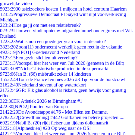
gruwelijke video
59
23:29
30 asielzoekers kosten 1 miljoen in hotel centrum Haarlem
1
23:25
Progressieve Democraat El-Sayed wint nipt voorverkiezing
Michigan
2
23:24
Hoe ga jij om met een relatiebreuk?
0
23:23
Litouwen vindt opnieuw migrantentunnel onder grens met Wit-
Rusland
12
23:23
Wat is nou een goede jerrycan voor in de auto ?
38
23:20
Zoon(11) onderneemt werkelijk geen reet in de vakantie
49
23:19
[NPO1] Goedenavond Nederland
51
23:15
Een gezin stichten uit verveling?
27
23:13
Voorspel hier het weer van Juli 2026 (gemeten in de Bilt)
149
23:08
"Niche"-historische producten in de supermarkt
97
23:06
Jan B. (66) misbruikt zeker 14 kinderen
155
22:49
Tour de France femmes 2026 #3 Tijd voor de borstcrawl
216
22:49
Nederland stevent af op watertekort
217
22:46
GR: Elk glas alcohol is riskant, geen bewijs voor gunstig
effect
3
22:36
EK Atletiek 2026 te Birmingham #1
4
22:30
[NPO2] Poorten van Europa
214
22:29
De Avondetappe #176 - Met Ellen ten Damme.
278
22:22
[Crowdfunding] #442 Golfbanen en betere projecten.....
69
22:19
Nabil B. (20) rijdt fietser aan tijdens dollemansrit
32
22:18
[Alpineskiën] #20 Op weg naar de OS!
41
22:15
Voorspel hier het weer van Juni 2026 (gemeten in de Bilt)