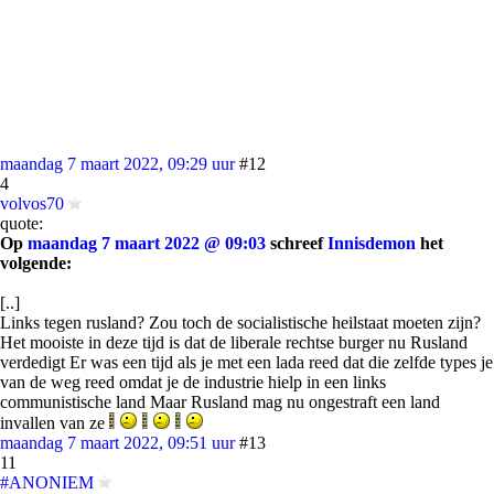
maandag 7 maart 2022, 09:29 uur
#12
4
volvos70
quote:
Op
maandag 7 maart 2022 @ 09:03
schreef
Innisdemon
het
volgende:
[..]
Links tegen rusland? Zou toch de socialistische heilstaat moeten zijn?
Het mooiste in deze tijd is dat de liberale rechtse burger nu Rusland
verdedigt Er was een tijd als je met een lada reed dat die zelfde types je
van de weg reed omdat je de industrie hielp in een links
communistische land Maar Rusland mag nu ongestraft een land
invallen van ze
maandag 7 maart 2022, 09:51 uur
#13
11
#ANONIEM