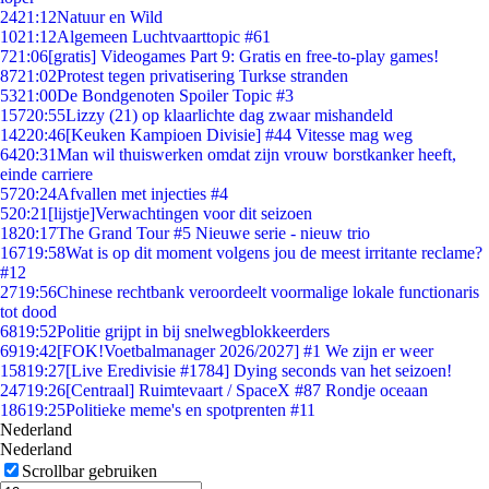
24
21:12
Natuur en Wild
10
21:12
Algemeen Luchtvaarttopic #61
7
21:06
[gratis] Videogames Part 9: Gratis en free-to-play games!
87
21:02
Protest tegen privatisering Turkse stranden
53
21:00
De Bondgenoten Spoiler Topic #3
157
20:55
Lizzy (21) op klaarlichte dag zwaar mishandeld
142
20:46
[Keuken Kampioen Divisie] #44 Vitesse mag weg
64
20:31
Man wil thuiswerken omdat zijn vrouw borstkanker heeft,
einde carriere
57
20:24
Afvallen met injecties #4
5
20:21
[lijstje]Verwachtingen voor dit seizoen
18
20:17
The Grand Tour #5 Nieuwe serie - nieuw trio
167
19:58
Wat is op dit moment volgens jou de meest irritante reclame?
#12
27
19:56
Chinese rechtbank veroordeelt voormalige lokale functionaris
tot dood
68
19:52
Politie grijpt in bij snelwegblokkeerders
69
19:42
[FOK!Voetbalmanager 2026/2027] #1 We zijn er weer
158
19:27
[Live Eredivisie #1784] Dying seconds van het seizoen!
247
19:26
[Centraal] Ruimtevaart / SpaceX #87 Rondje oceaan
186
19:25
Politieke meme's en spotprenten #11
Nederland
Nederland
Scrollbar gebruiken