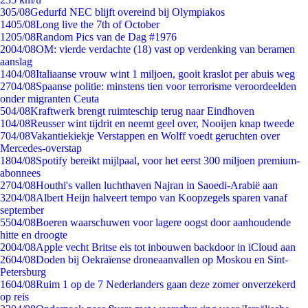
3
05/08
Gedurfd NEC blijft overeind bij Olympiakos
14
05/08
Long live the 7th of October
12
05/08
Random Pics van de Dag #1976
20
04/08
OM: vierde verdachte (18) vast op verdenking van beramen
aanslag
14
04/08
Italiaanse vrouw wint 1 miljoen, gooit kraslot per abuis weg
27
04/08
Spaanse politie: minstens tien voor terrorisme veroordeelden
onder migranten Ceuta
5
04/08
Kraftwerk brengt ruimteschip terug naar Eindhoven
1
04/08
Reusser wint tijdrit en neemt geel over, Nooijen knap tweede
7
04/08
Vakantiekiekje Verstappen en Wolff voedt geruchten over
Mercedes-overstap
18
04/08
Spotify bereikt mijlpaal, voor het eerst 300 miljoen premium-
abonnees
27
04/08
Houthi's vallen luchthaven Najran in Saoedi-Arabië aan
32
04/08
Albert Heijn halveert tempo van Koopzegels sparen vanaf
september
55
04/08
Boeren waarschuwen voor lagere oogst door aanhoudende
hitte en droogte
20
04/08
Apple vecht Britse eis tot inbouwen backdoor in iCloud aan
26
04/08
Doden bij Oekraïense droneaanvallen op Moskou en Sint-
Petersburg
16
04/08
Ruim 1 op de 7 Nederlanders gaan deze zomer onverzekerd
op reis