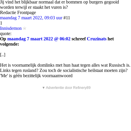
Jij vind het blijkbaar normaal dat er bommen op burgers gegooid
worden terwijl er staakt het vuren is?
Redactie Frontpage
maandag 7 maart 2022, 09:03 uur
#11
1
Innisdemon
quote:
Op
maandag 7 maart 2022 @ 06:02
schreef
Cruzinats
het
volgende:
[..]
Het is voornamelijk domlinks met hun haat tegen alles wat Russisch is.
Links tegen rusland? Zou toch de socialistische heilstaat moeten zijn?
'Me' is géén bezittelijk voornaamwoord
▼ Advertentie door Refinery89