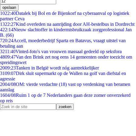
opslaan
10
22:40
Datalek bij Bol en de Bijenkorf na cyberaanval op logistiek
partner Ceva
13
22:27
Kind overleden na aanrijding door AH-bestelbus in Dordrecht
4
22:14
Nieuw slachtoffer in kindermisbruikzaak zorgprofessional Jan
B. (66)
7
20:24
Accell, moederbedrijf Sparta en Batavus, vraagt uitstel van
betaling aan
32
11:40
Vinted-foto's van vrouwen massaal gedeeld op seksfora
48
09:47
Van den Brink zet nog eens 14 gemeenten onder toezicht om
spreidingswet
20
09:23
Tanken in België wordt nóg aantrekkelijker
31
09:07
Dirk sluit supermarkt op de Wallen na golf van diefstal en
agressie
20
04/08
OM: vierde verdachte (18) vast op verdenking van beramen
aanslag
16
04/08
Ruim 1 op de 7 Nederlanders gaan deze zomer onverzekerd
op reis