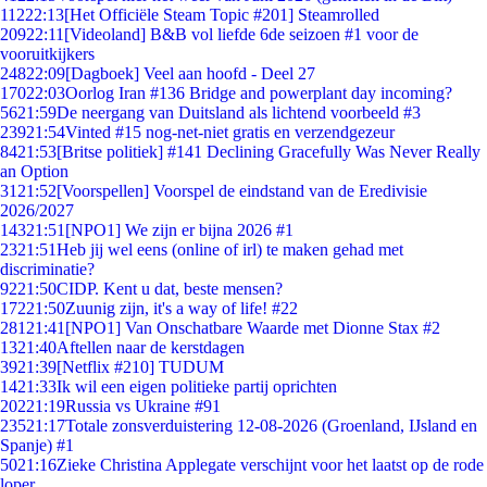
112
22:13
[Het Officiële Steam Topic #201] Steamrolled
209
22:11
[Videoland] B&B vol liefde 6de seizoen #1 voor de
vooruitkijkers
248
22:09
[Dagboek] Veel aan hoofd - Deel 27
170
22:03
Oorlog Iran #136 Bridge and powerplant day incoming?
56
21:59
De neergang van Duitsland als lichtend voorbeeld #3
239
21:54
Vinted #15 nog-net-niet gratis en verzendgezeur
84
21:53
[Britse politiek] #141 Declining Gracefully Was Never Really
an Option
31
21:52
[Voorspellen] Voorspel de eindstand van de Eredivisie
2026/2027
143
21:51
[NPO1] We zijn er bijna 2026 #1
23
21:51
Heb jij wel eens (online of irl) te maken gehad met
discriminatie?
92
21:50
CIDP. Kent u dat, beste mensen?
172
21:50
Zuunig zijn, it's a way of life! #22
281
21:41
[NPO1] Van Onschatbare Waarde met Dionne Stax #2
13
21:40
Aftellen naar de kerstdagen
39
21:39
[Netflix #210] TUDUM
14
21:33
Ik wil een eigen politieke partij oprichten
202
21:19
Russia vs Ukraine #91
235
21:17
Totale zonsverduistering 12-08-2026 (Groenland, IJsland en
Spanje) #1
50
21:16
Zieke Christina Applegate verschijnt voor het laatst op de rode
loper