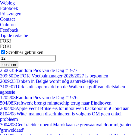
Weblog
Fotoboek
Prijsvragen
Contact
Colofon
Feedback
Tip de redactie
FOK!
FOK!
Scrollbar gebruiken
opslaan
25
00:35
Random Pics van de Dag #1977
2
09:50
De FOK!Voetbalmanager 2026/2027 is begonnen
20
09:23
Tanken in België wordt nóg aantrekkelijker
31
09:07
Dirk sluit supermarkt op de Wallen na golf van diefstal en
agressie
12
05/08
Random Pics van de Dag #1976
5
04/08
Kraftwerk brengt ruimteschip terug naar Eindhoven
20
04/08
Apple vecht Britse eis tot inbouwen backdoor in iCloud aan
81
04/08
'Witte' mannen discrimineren is volgens OM geen enkel
probleem
30
04/08
Ceuta-leider noemt Marokkaanse grensaanval door migranten
'gruweldaad'