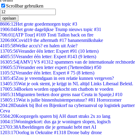
Scrollbar gebruiken
opslaan
86
06:12
Het grote goedemorgen topic #3
19
06:04
Het grote dagelijkse Trump nieuws topic #31
7
06:01
[ATP Tour] #169 Tosti Tallon back on fire
32
06:00
Covid19 the aftermath #17 bananenmilkshake
41
05:58
Welke accu's? en halen uit Asie?
137
05:56
Verander één letter: Expert #91 (10 letters)
46
05:55
Verander één letter: Expert #143 (9 letters)
163
05:54
[AMV] VS #1312 spammers van de internationale rechtsorde
196
05:53
Verander een letter expert (7lettereditie) #50
11
05:52
Verander één letter. Expert # 75 (8 letters)
13
05:45
Zou je vreemdgaan in een relatie kunnen vergeven?
134
05:35
Wat je ook stemt, je krijgt in NL altijd Links Liberaal Beleid.
170
05:34
Boeken worden opgekocht om chatbots te voeden
16
05:31
Migranten breken door grens naar Ceuta in Spanje,l #10
158
05:15
Wat is jullie binnenhuistemperatuur? #81 Horrorzomer
2
04:28
Datalek bij Bol en Bijenkorf na cyberaanval op logistiek partner
Ceva
55
04:20
Koopzegels sparen bij AH duurt straks 2x zo lang
10
04:15
Woningtekort: dus ga je woningen slopen, logisch
237
03:38
Afbeeldingen die je gemaakt hebt met AI
12
03:17
Oorlog in Oekraïne #1318 Drone baby drone