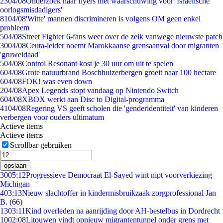
23
04/08
Onderzoek naar flyers met waarschuwing voor 'Israëlische
oorlogsmisdadigers'
81
04/08
'Witte' mannen discrimineren is volgens OM geen enkel
probleem
5
04/08
Street Fighter 6-fans weer over de zeik vanwege nieuwste patch
30
04/08
Ceuta-leider noemt Marokkaanse grensaanval door migranten
'gruweldaad'
5
04/08
Control Resonant kost je 30 uur om uit te spelen
6
04/08
Grote natuurbrand Boschhuizerbergen groeit naar 100 hectare
6
04/08
FOK! was even down
2
04/08
Apex Legends stopt vandaag op Nintendo Switch
6
04/08
XBOX werkt aan Disc to Digital-programma
41
04/08
Regering VS geeft scholen die 'genderidentiteit' van kinderen
verbergen voor ouders ultimatum
Actieve items
Actieve items
Scrollbar gebruiken
opslaan
30
05:12
Progressieve Democraat El-Sayed wint nipt voorverkiezing
Michigan
4
03:13
Nieuw slachtoffer in kindermisbruikzaak zorgprofessional Jan
B. (66)
13
03:11
Kind overleden na aanrijding door AH-bestelbus in Dordrecht
10
02:08
Litouwen vindt opnieuw migrantentunnel onder grens met