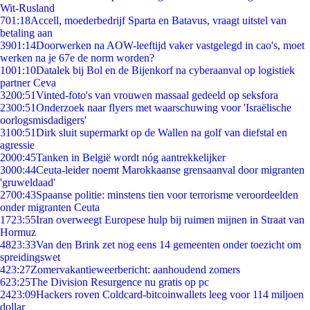
Wit-Rusland
7
01:18
Accell, moederbedrijf Sparta en Batavus, vraagt uitstel van
betaling aan
39
01:14
Doorwerken na AOW-leeftijd vaker vastgelegd in cao's, moet
werken na je 67e de norm worden?
10
01:10
Datalek bij Bol en de Bijenkorf na cyberaanval op logistiek
partner Ceva
32
00:51
Vinted-foto's van vrouwen massaal gedeeld op seksfora
23
00:51
Onderzoek naar flyers met waarschuwing voor 'Israëlische
oorlogsmisdadigers'
31
00:51
Dirk sluit supermarkt op de Wallen na golf van diefstal en
agressie
20
00:45
Tanken in België wordt nóg aantrekkelijker
30
00:44
Ceuta-leider noemt Marokkaanse grensaanval door migranten
'gruweldaad'
27
00:43
Spaanse politie: minstens tien voor terrorisme veroordeelden
onder migranten Ceuta
17
23:55
Iran overweegt Europese hulp bij ruimen mijnen in Straat van
Hormuz
48
23:33
Van den Brink zet nog eens 14 gemeenten onder toezicht om
spreidingswet
4
23:27
Zomervakantieweerbericht: aanhoudend zomers
6
23:25
The Division Resurgence nu gratis op pc
24
23:09
Hackers roven Coldcard-bitcoinwallets leeg voor 114 miljoen
dollar