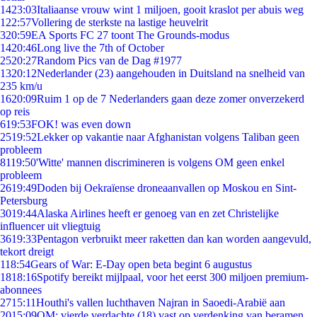
14
23:03
Italiaanse vrouw wint 1 miljoen, gooit kraslot per abuis weg
1
22:57
Vollering de sterkste na lastige heuvelrit
3
20:59
EA Sports FC 27 toont The Grounds-modus
14
20:46
Long live the 7th of October
25
20:27
Random Pics van de Dag #1977
13
20:12
Nederlander (23) aangehouden in Duitsland na snelheid van
235 km/u
16
20:09
Ruim 1 op de 7 Nederlanders gaan deze zomer onverzekerd
op reis
6
19:53
FOK! was even down
25
19:52
Lekker op vakantie naar Afghanistan volgens Taliban geen
probleem
81
19:50
'Witte' mannen discrimineren is volgens OM geen enkel
probleem
26
19:49
Doden bij Oekraïense droneaanvallen op Moskou en Sint-
Petersburg
30
19:44
Alaska Airlines heeft er genoeg van en zet Christelijke
influencer uit vliegtuig
36
19:33
Pentagon verbruikt meer raketten dan kan worden aangevuld,
tekort dreigt
1
18:54
Gears of War: E-Day open beta begint 6 augustus
18
18:16
Spotify bereikt mijlpaal, voor het eerst 300 miljoen premium-
abonnees
27
15:11
Houthi's vallen luchthaven Najran in Saoedi-Arabië aan
20
15:09
OM: vierde verdachte (18) vast op verdenking van beramen