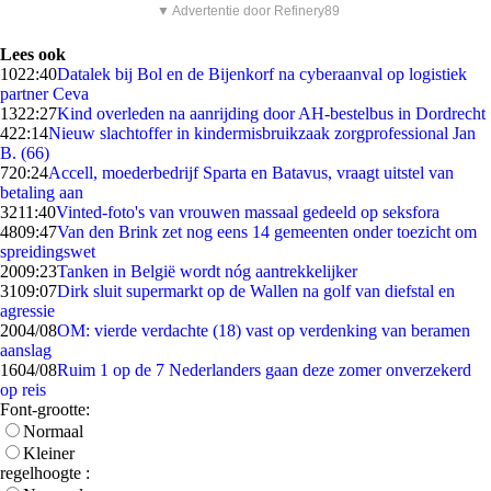
▼ Advertentie door Refinery89
Lees ook
10
22:40
Datalek bij Bol en de Bijenkorf na cyberaanval op logistiek
partner Ceva
13
22:27
Kind overleden na aanrijding door AH-bestelbus in Dordrecht
4
22:14
Nieuw slachtoffer in kindermisbruikzaak zorgprofessional Jan
B. (66)
7
20:24
Accell, moederbedrijf Sparta en Batavus, vraagt uitstel van
betaling aan
32
11:40
Vinted-foto's van vrouwen massaal gedeeld op seksfora
48
09:47
Van den Brink zet nog eens 14 gemeenten onder toezicht om
spreidingswet
20
09:23
Tanken in België wordt nóg aantrekkelijker
31
09:07
Dirk sluit supermarkt op de Wallen na golf van diefstal en
agressie
20
04/08
OM: vierde verdachte (18) vast op verdenking van beramen
aanslag
16
04/08
Ruim 1 op de 7 Nederlanders gaan deze zomer onverzekerd
op reis
Font-grootte:
Normaal
Kleiner
regelhoogte :