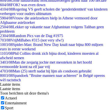
6
04/08
Grote natuurbrand Boschhuizerbergen groeit naar 100 hectare
6
04/08
FOK! was even down
41
04/08
Regering VS geeft scholen die 'genderidentiteit' van kinderen
verbergen voor ouders ultimatum
59
04/08
Vrouw die asielzoekers hielp in Athene vermoord door
Afghaanse asielzoeker
25
04/08
Lekker op vakantie naar Afghanistan volgens Taliban geen
probleem
23
04/08
Random Pics van de Dag #1975
7
03/08
VrijMiBabes #315 (not very sfw!)
10
03/08
Spider-Man: Brand New Day knalt naar bijna 800 miljoen
euro in eerste weekend
11
03/08
Phil Collins dronk zich bijna dood, kinderen moesten al
afscheid nemen
34
03/08
Man die zesjarig jochie met messteken in het hoofd
vermoordde komt na elf jaar vrij
47
03/08
Man (25) sterft nadat hij lijm als condoom gebruikt
80
03/08
Spandoek "Bruine mannen naar achteren" in België opeens
wèl racistisch
Laatste items
Laatste items
Toon berichten uit deze thema's
Actueel
Entertainment
Sport