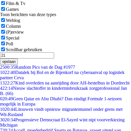
Film & Tv
Games
Toon berichten van deze types
Weblog
Column
(P)review
Special
Poll
Scrollbar gebruiken
opslaan
25
00:35
Random Pics van de Dag #1977
10
22:40
Datalek bij Bol en de Bijenkorf na cyberaanval op logistiek
partner Ceva
13
22:27
Kind overleden na aanrijding door AH-bestelbus in Dordrecht
4
22:14
Nieuw slachtoffer in kindermisbruikzaak zorgprofessional Jan
B. (66)
0
20:49
Geen Qatar en Abu Dhabi? Dan eindigt Formule 1-seizoen
mogelijk in Europa
10
20:44
Litouwen vindt opnieuw migrantentunnel onder grens met
Wit-Rusland
30
20:34
Progressieve Democraat El-Sayed wint nipt voorverkiezing
Michigan
7
20:24
Accell, moederbedrijf Sparta en Batavus, vraagt uitstel van