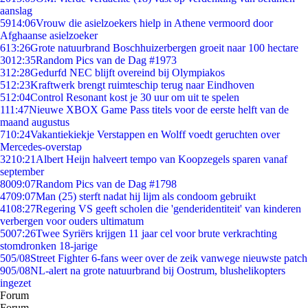
aanslag
59
14:06
Vrouw die asielzoekers hielp in Athene vermoord door
Afghaanse asielzoeker
6
13:26
Grote natuurbrand Boschhuizerbergen groeit naar 100 hectare
30
12:35
Random Pics van de Dag #1973
3
12:28
Gedurfd NEC blijft overeind bij Olympiakos
5
12:23
Kraftwerk brengt ruimteschip terug naar Eindhoven
5
12:04
Control Resonant kost je 30 uur om uit te spelen
1
11:47
Nieuwe XBOX Game Pass titels voor de eerste helft van de
maand augustus
7
10:24
Vakantiekiekje Verstappen en Wolff voedt geruchten over
Mercedes-overstap
32
10:21
Albert Heijn halveert tempo van Koopzegels sparen vanaf
september
80
09:07
Random Pics van de Dag #1798
47
09:07
Man (25) sterft nadat hij lijm als condoom gebruikt
41
08:27
Regering VS geeft scholen die 'genderidentiteit' van kinderen
verbergen voor ouders ultimatum
50
07:26
Twee Syriërs krijgen 11 jaar cel voor brute verkrachting
stomdronken 18-jarige
5
05/08
Street Fighter 6-fans weer over de zeik vanwege nieuwste patch
9
05/08
NL-alert na grote natuurbrand bij Oostrum, blushelikopters
ingezet
Forum
Forum