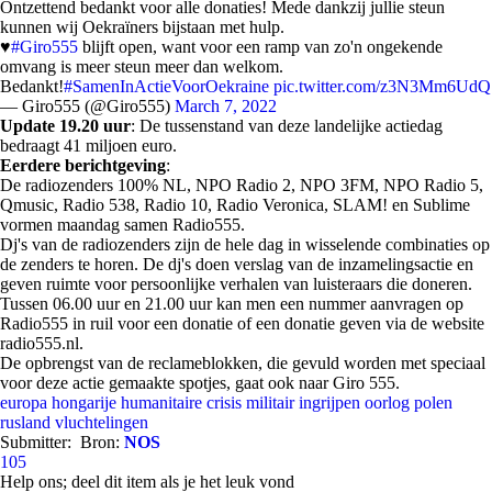
Ontzettend bedankt voor alle donaties! Mede dankzij jullie steun
kunnen wij Oekraïners bijstaan met hulp.
♥️
#Giro555
blijft open, want voor een ramp van zo'n ongekende
omvang is meer steun meer dan welkom.
Bedankt!
#SamenInActieVoorOekraine
pic.twitter.com/z3N3Mm6UdQ
— Giro555 (@Giro555)
March 7, 2022
Update
19.20
uur
: De tussenstand van deze landelijke actiedag
bedraagt 41 miljoen euro.
Eerdere
berichtgeving
:
De radiozenders 100% NL, NPO Radio 2, NPO 3FM, NPO Radio 5,
Qmusic, Radio 538, Radio 10, Radio Veronica, SLAM! en Sublime
vormen maandag samen Radio555.
Dj's van de radiozenders zijn de hele dag in wisselende combinaties op
de zenders te horen. De dj's doen verslag van de inzamelingsactie en
geven ruimte voor persoonlijke verhalen van luisteraars die doneren.
Tussen 06.00 uur en 21.00 uur kan men een nummer aanvragen op
Radio555 in ruil voor een donatie of een donatie geven via de website
radio555.nl.
De opbrengst van de reclameblokken, die gevuld worden met speciaal
voor deze actie gemaakte spotjes, gaat ook naar Giro 555.
europa
hongarije
humanitaire crisis
militair ingrijpen
oorlog
polen
rusland
vluchtelingen
Submitter:
Bron:
NOS
105
Help ons; deel dit item als je het leuk vond