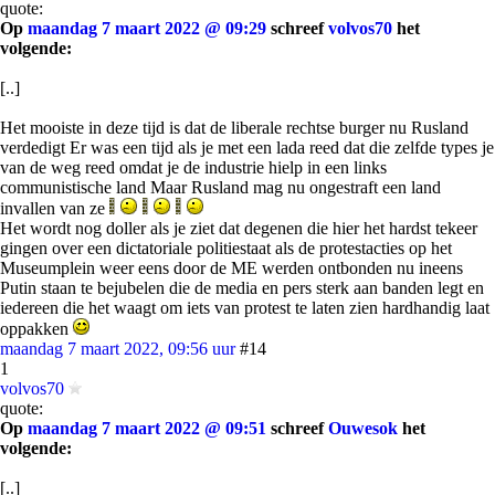
quote:
Op
maandag 7 maart 2022 @ 09:29
schreef
volvos70
het
volgende:
[..]
Het mooiste in deze tijd is dat de liberale rechtse burger nu Rusland
verdedigt Er was een tijd als je met een lada reed dat die zelfde types je
van de weg reed omdat je de industrie hielp in een links
communistische land Maar Rusland mag nu ongestraft een land
invallen van ze
Het wordt nog doller als je ziet dat degenen die hier het hardst tekeer
gingen over een dictatoriale politiestaat als de protestacties op het
Museumplein weer eens door de ME werden ontbonden nu ineens
Putin staan te bejubelen die de media en pers sterk aan banden legt en
iedereen die het waagt om iets van protest te laten zien hardhandig laat
oppakken
maandag 7 maart 2022, 09:56 uur
#14
1
volvos70
quote:
Op
maandag 7 maart 2022 @ 09:51
schreef
Ouwesok
het
volgende:
[..]