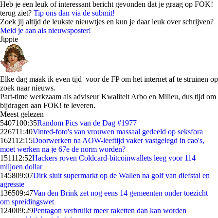
Heb je een leuk of interessant bericht gevonden dat je graag op FOK!
terug ziet?
Tip ons dan via de submit!
Zoek jij altijd de leukste nieuwtjes en kun je daar leuk over schrijven?
Meld je aan als nieuwsposter!
Jippie
Elke dag maak ik even tijd voor de FP om het internet af te struinen op
zoek naar nieuws.
Part-time werkzaam als adviseur Kwaliteit Arbo en Milieu, dus tijd om
bijdragen aan FOK! te leveren.
Meest gelezen
54071
00:35
Random Pics van de Dag #1977
2267
11:40
Vinted-foto's van vrouwen massaal gedeeld op seksfora
1621
12:15
Doorwerken na AOW-leeftijd vaker vastgelegd in cao's,
moet werken na je 67e de norm worden?
1511
12:52
Hackers roven Coldcard-bitcoinwallets leeg voor 114
miljoen dollar
1458
09:07
Dirk sluit supermarkt op de Wallen na golf van diefstal en
agressie
1365
09:47
Van den Brink zet nog eens 14 gemeenten onder toezicht
om spreidingswet
1240
09:29
Pentagon verbruikt meer raketten dan kan worden