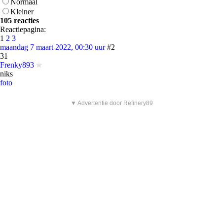
Normaal
Kleiner
105 reacties
Reactiepagina:
1
2
3
maandag 7 maart 2022, 00:30 uur
#2
31
Frenky893
niks
foto
▼ Advertentie door Refinery89