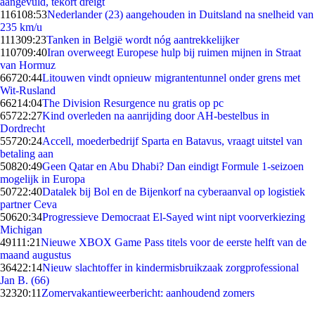
aangevuld, tekort dreigt
1161
08:53
Nederlander (23) aangehouden in Duitsland na snelheid van
235 km/u
1113
09:23
Tanken in België wordt nóg aantrekkelijker
1107
09:40
Iran overweegt Europese hulp bij ruimen mijnen in Straat
van Hormuz
667
20:44
Litouwen vindt opnieuw migrantentunnel onder grens met
Wit-Rusland
662
14:04
The Division Resurgence nu gratis op pc
657
22:27
Kind overleden na aanrijding door AH-bestelbus in
Dordrecht
557
20:24
Accell, moederbedrijf Sparta en Batavus, vraagt uitstel van
betaling aan
508
20:49
Geen Qatar en Abu Dhabi? Dan eindigt Formule 1-seizoen
mogelijk in Europa
507
22:40
Datalek bij Bol en de Bijenkorf na cyberaanval op logistiek
partner Ceva
506
20:34
Progressieve Democraat El-Sayed wint nipt voorverkiezing
Michigan
491
11:21
Nieuwe XBOX Game Pass titels voor de eerste helft van de
maand augustus
364
22:14
Nieuw slachtoffer in kindermisbruikzaak zorgprofessional
Jan B. (66)
323
20:11
Zomervakantieweerbericht: aanhoudend zomers