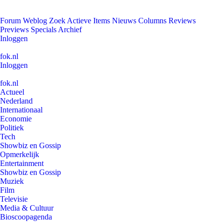
Forum
Weblog
Zoek
Actieve Items
Nieuws
Columns
Reviews
Previews
Specials
Archief
Inloggen
fok.nl
Inloggen
fok.nl
Actueel
Nederland
Internationaal
Economie
Politiek
Tech
Showbiz en Gossip
Opmerkelijk
Entertainment
Showbiz en Gossip
Muziek
Film
Televisie
Media & Cultuur
Bioscoopagenda