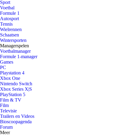
Sport
Voetbal
Formule 1
Autosport
Tennis
Wielrennen
Schaatsen
Wintersporten
Managerspelen
Voetbalmanager
Formule 1-manager
Games
PC
Playstation 4
Xbox One
Nintendo Switch
Xbox Series X|S
PlayStation 5
Film & TV
Film
Televisie
Trailers en Videos
Bioscoopagenda
Forum
Meer