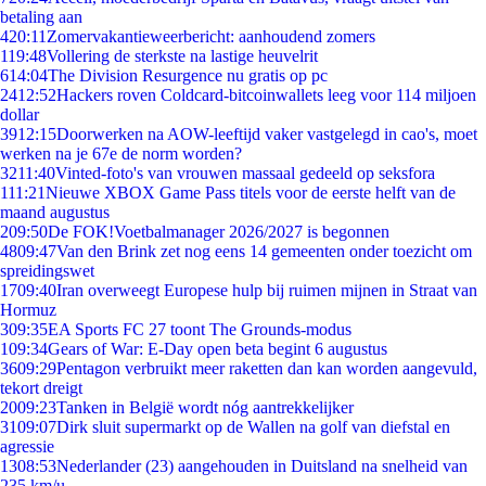
betaling aan
4
20:11
Zomervakantieweerbericht: aanhoudend zomers
1
19:48
Vollering de sterkste na lastige heuvelrit
6
14:04
The Division Resurgence nu gratis op pc
24
12:52
Hackers roven Coldcard-bitcoinwallets leeg voor 114 miljoen
dollar
39
12:15
Doorwerken na AOW-leeftijd vaker vastgelegd in cao's, moet
werken na je 67e de norm worden?
32
11:40
Vinted-foto's van vrouwen massaal gedeeld op seksfora
1
11:21
Nieuwe XBOX Game Pass titels voor de eerste helft van de
maand augustus
2
09:50
De FOK!Voetbalmanager 2026/2027 is begonnen
48
09:47
Van den Brink zet nog eens 14 gemeenten onder toezicht om
spreidingswet
17
09:40
Iran overweegt Europese hulp bij ruimen mijnen in Straat van
Hormuz
3
09:35
EA Sports FC 27 toont The Grounds-modus
1
09:34
Gears of War: E-Day open beta begint 6 augustus
36
09:29
Pentagon verbruikt meer raketten dan kan worden aangevuld,
tekort dreigt
20
09:23
Tanken in België wordt nóg aantrekkelijker
31
09:07
Dirk sluit supermarkt op de Wallen na golf van diefstal en
agressie
13
08:53
Nederlander (23) aangehouden in Duitsland na snelheid van
235 km/u