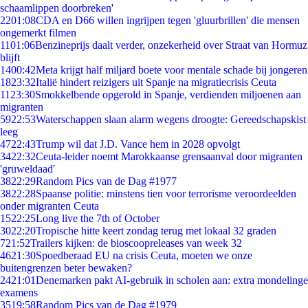
schaamlippen doorbreken'
22
01:08
CDA en D66 willen ingrijpen tegen 'gluurbrillen' die mensen
ongemerkt filmen
11
01:06
Benzineprijs daalt verder, onzekerheid over Straat van Hormuz
blijft
14
00:42
Meta krijgt half miljard boete voor mentale schade bij jongeren
18
23:32
Italië hindert reizigers uit Spanje na migratiecrisis Ceuta
11
23:30
Smokkelbende opgerold in Spanje, verdienden miljoenen aan
migranten
59
22:53
Waterschappen slaan alarm wegens droogte: Gereedschapskist
leeg
47
22:43
Trump wil dat J.D. Vance hem in 2028 opvolgt
34
22:32
Ceuta-leider noemt Marokkaanse grensaanval door migranten
'gruweldaad'
38
22:29
Random Pics van de Dag #1977
38
22:28
Spaanse politie: minstens tien voor terrorisme veroordeelden
onder migranten Ceuta
15
22:25
Long live the 7th of October
30
22:20
Tropische hitte keert zondag terug met lokaal 32 graden
7
21:52
Trailers kijken: de bioscoopreleases van week 32
46
21:30
Spoedberaad EU na crisis Ceuta, moeten we onze
buitengrenzen beter bewaken?
24
21:01
Denemarken pakt AI-gebruik in scholen aan: extra mondelinge
examens
35
19:58
Random Pics van de Dag #1979