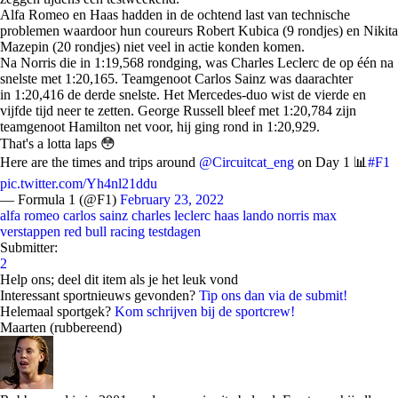
Alfa Romeo en Haas hadden in de ochtend last van technische
problemen waardoor hun coureurs Robert Kubica (9 rondjes) en Nikita
Mazepin (20 rondjes) niet veel in actie konden komen.
Na Norris die in 1:19,568 rondging, was Charles Leclerc de op één na
snelste met 1:20,165. Teamgenoot Carlos Sainz was daarachter
in 1:20,416 de derde snelste. Het Mercedes-duo wist de vierde en
vijfde tijd neer te zetten. George Russell bleef met 1:20,784 zijn
teamgenoot Hamilton net voor, hij ging rond in 1:20,929.
That's a lotta laps 😳
Here are the times and trips around
@Circuitcat_eng
on Day 1 📊
#F1
pic.twitter.com/Yh4nl21ddu
— Formula 1 (@F1)
February 23, 2022
alfa romeo
carlos sainz
charles leclerc
haas
lando norris
max
verstappen
red bull racing
testdagen
Submitter:
2
Help ons; deel dit item als je het leuk vond
Interessant sportnieuws gevonden?
Tip ons dan via de submit!
Helemaal sportgek?
Kom schrijven bij de sportcrew!
Maarten (rubbereend)