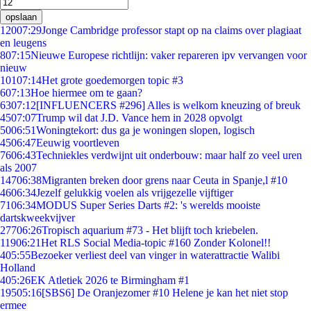
opslaan
120
07:29
Jonge Cambridge professor stapt op na claims over plagiaat
en leugens
8
07:15
Nieuwe Europese richtlijn: vaker repareren ipv vervangen voor
nieuw
101
07:14
Het grote goedemorgen topic #3
6
07:13
Hoe hiermee om te gaan?
63
07:12
[INFLUENCERS #296] Alles is welkom kneuzing of breuk
45
07:07
Trump wil dat J.D. Vance hem in 2028 opvolgt
50
06:51
Woningtekort: dus ga je woningen slopen, logisch
45
06:47
Eeuwig voortleven
76
06:43
Techniekles verdwijnt uit onderbouw: maar half zo veel uren
als 2007
147
06:38
Migranten breken door grens naar Ceuta in Spanje,l #10
46
06:34
Jezelf gelukkig voelen als vrijgezelle vijftiger
71
06:34
MODUS Super Series Darts #2: 's werelds mooiste
dartskweekvijver
277
06:26
Tropisch aquarium #73 - Het blijft toch kriebelen.
119
06:21
Het RLS Social Media-topic #160 Zonder Kolonel!!
4
05:55
Bezoeker verliest deel van vinger in waterattractie Walibi
Holland
4
05:26
EK Atletiek 2026 te Birmingham #1
195
05:16
[SBS6] De Oranjezomer #10 Helene je kan het niet stop
ermee