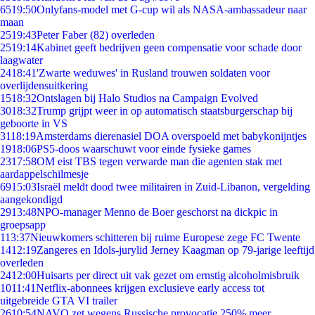
65
19:50
Onlyfans-model met G-cup wil als NASA-ambassadeur naar
maan
25
19:43
Peter Faber (82) overleden
25
19:14
Kabinet geeft bedrijven geen compensatie voor schade door
laagwater
24
18:41
'Zwarte weduwes' in Rusland trouwen soldaten voor
overlijdensuitkering
15
18:32
Ontslagen bij Halo Studios na Campaign Evolved
30
18:32
Trump grijpt weer in op automatisch staatsburgerschap bij
geboorte in VS
31
18:19
Amsterdams dierenasiel DOA overspoeld met babykonijntjes
19
18:06
PS5-doos waarschuwt voor einde fysieke games
23
17:58
OM eist TBS tegen verwarde man die agenten stak met
aardappelschilmesje
69
15:03
Israël meldt dood twee militairen in Zuid-Libanon, vergelding
aangekondigd
29
13:48
NPO-manager Menno de Boer geschorst na dickpic in
groepsapp
1
13:37
Nieuwkomers schitteren bij ruime Europese zege FC Twente
14
12:19
Zangeres en Idols-jurylid Jerney Kaagman op 79-jarige leeftijd
overleden
24
12:00
Huisarts per direct uit vak gezet om ernstig alcoholmisbruik
10
11:41
Netflix-abonnees krijgen exclusieve early access tot
uitgebreide GTA VI trailer
26
10:54
NAVO zet wegens Russische provocatie 250% meer