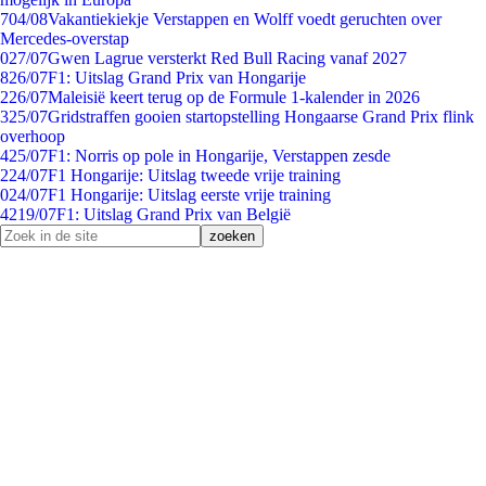
7
04/08
Vakantiekiekje Verstappen en Wolff voedt geruchten over
Mercedes-overstap
0
27/07
Gwen Lagrue versterkt Red Bull Racing vanaf 2027
8
26/07
F1: Uitslag Grand Prix van Hongarije
2
26/07
Maleisië keert terug op de Formule 1-kalender in 2026
3
25/07
Gridstraffen gooien startopstelling Hongaarse Grand Prix flink
overhoop
4
25/07
F1: Norris op pole in Hongarije, Verstappen zesde
2
24/07
F1 Hongarije: Uitslag tweede vrije training
0
24/07
F1 Hongarije: Uitslag eerste vrije training
42
19/07
F1: Uitslag Grand Prix van België