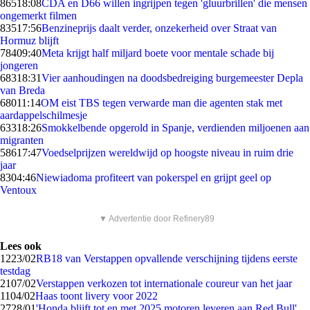
865
18:08
CDA en D66 willen ingrijpen tegen 'gluurbrillen' die mensen
ongemerkt filmen
835
17:56
Benzineprijs daalt verder, onzekerheid over Straat van
Hormuz blijft
784
09:40
Meta krijgt half miljard boete voor mentale schade bij
jongeren
683
18:31
Vier aanhoudingen na doodsbedreiging burgemeester Depla
van Breda
680
11:14
OM eist TBS tegen verwarde man die agenten stak met
aardappelschilmesje
633
18:26
Smokkelbende opgerold in Spanje, verdienden miljoenen aan
migranten
586
17:47
Voedselprijzen wereldwijd op hoogste niveau in ruim drie
jaar
83
04:46
Niewiadoma profiteert van pokerspel en grijpt geel op
Ventoux
▼ Advertentie door Refinery89
Lees ook
12
23/02
RB18 van Verstappen opvallende verschijning tijdens eerste
testdag
21
07/02
Verstappen verkozen tot internationale coureur van het jaar
11
04/02
Haas toont livery voor 2022
27
28/01
'Honda blijft tot en met 2025 motoren leveren aan Red Bull'