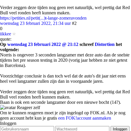
Verder zeggen deze tijden nog geen reet natuurlijk, wel prettig dat Red
Bull veel ronden heeft kunnen maken.
https://petities.nl/petit(...)t-lange-zomeravonden
woensdag 23 februari 2022, 21:34 uur
#2
0
iikkee
quote:
Op
woensdag 23 februari 2022 @ 21:12
schreef
Distortion
het
volgende:
Norris is ongeveer 3 seconden langzamer met deze auto dan de snelste
tijdens het pre season testing in 2020 (vorig jaar hebben ze niet getest
in Barcelona).
Voorzichtige conclusie is dan toch wel dat de auto's dit jaar niet eens
heel veel langzamer zullen zijn dan in voorgaande jaren.
Verder zeggen deze tijden nog geen reet natuurlijk, wel prettig dat Red
Bull veel ronden heeft kunnen maken.
Baan is ook een seconde langzamer door een nieuwe bocht (14?).
Reageer zelf
Om te kunnen reageren moet je zijn ingelogd op FOK.nl. Als je nog
geen account hebt kun je gratis
een FOK!account aanmaken
Inloggen