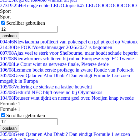
273
19:25
Het enige echte LEGO-topic #45 LEGOOOOOOOOOOO
Sport
Sport
Scrollbar gebruiken
opslaan
0
04:46
Niewiadoma profiteert van pokerspel en grijpt geel op Ventoux
2
14:30
De FOK!Voetbalmanager 2026/2027 is begonnen
0
07/08
Ajax veel te sterk voor Shelbourne, maar houdt schade beperkt
1
07/08
Nieuwkomers schitteren bij ruime Europese zege FC Twente
2
06/08
Le Court wint na nerveuze finale, Pieterse derde
1
06/08
Lemmen boekt eerste profzege in zware Ronde van Polen-rit
3
05/08
Geen Qatar en Abu Dhabi? Dan eindigt Formule 1-seizoen
mogelijk in Europa
1
05/08
Vollering de sterkste na lastige heuvelrit
3
05/08
Gedurfd NEC blijft overeind bij Olympiakos
1
04/08
Reusser wint tijdrit en neemt geel over, Nooijen knap tweede
Formule 1
Formule 1
Scrollbar gebruiken
opslaan
3
05/08
Geen Qatar en Abu Dhabi? Dan eindigt Formule 1-seizoen
mogelijk in Europa