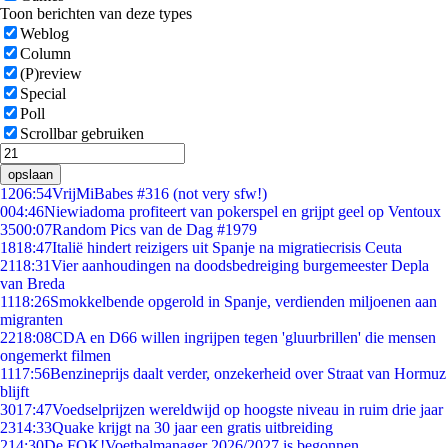
Toon berichten van deze types
Weblog
Column
(P)review
Special
Poll
Scrollbar gebruiken
opslaan
12
06:54
VrijMiBabes #316 (not very sfw!)
0
04:46
Niewiadoma profiteert van pokerspel en grijpt geel op Ventoux
35
00:07
Random Pics van de Dag #1979
18
18:47
Italië hindert reizigers uit Spanje na migratiecrisis Ceuta
21
18:31
Vier aanhoudingen na doodsbedreiging burgemeester Depla
van Breda
11
18:26
Smokkelbende opgerold in Spanje, verdienden miljoenen aan
migranten
22
18:08
CDA en D66 willen ingrijpen tegen 'gluurbrillen' die mensen
ongemerkt filmen
11
17:56
Benzineprijs daalt verder, onzekerheid over Straat van Hormuz
blijft
30
17:47
Voedselprijzen wereldwijd op hoogste niveau in ruim drie jaar
23
14:33
Quake krijgt na 30 jaar een gratis uitbreiding
2
14:30
De FOK!Voetbalmanager 2026/2027 is begonnen