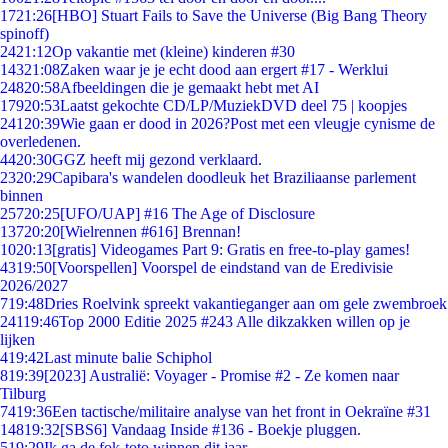
17
21:26
[HBO] Stuart Fails to Save the Universe (Big Bang Theory
spinoff)
24
21:12
Op vakantie met (kleine) kinderen #30
143
21:08
Zaken waar je je echt dood aan ergert #17 - Werklui
248
20:58
Afbeeldingen die je gemaakt hebt met AI
179
20:53
Laatst gekochte CD/LP/MuziekDVD deel 75 | koopjes
241
20:39
Wie gaan er dood in 2026?Post met een vleugje cynisme de
overledenen.
44
20:30
GGZ heeft mij gezond verklaard.
23
20:29
Capibara's wandelen doodleuk het Braziliaanse parlement
binnen
257
20:25
[UFO/UAP] #16 The Age of Disclosure
137
20:20
[Wielrennen #616] Brennan!
10
20:13
[gratis] Videogames Part 9: Gratis en free-to-play games!
43
19:50
[Voorspellen] Voorspel de eindstand van de Eredivisie
2026/2027
7
19:48
Dries Roelvink spreekt vakantieganger aan om gele zwembroek
241
19:46
Top 2000 Editie 2025 #243 Alle dikzakken willen op je
lijken
4
19:42
Last minute balie Schiphol
8
19:39
[2023] Australië: Voyager - Promise #2 - Ze komen naar
Tilburg
74
19:36
Een tactische/militaire analyse van het front in Oekraïne #31
148
19:32
[SBS6] Vandaag Inside #136 - Boekje pluggen.
5
19:29
Ik ga de fok-toto winnen dit jaar