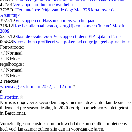
4
27/01
Verstappen onthult nieuwe helm
37
25/01
Het nutteloze feitje van de dag: Met 326 km/u over de
Afsluitdijk
39
22/12
Verstappen en Hassan sporters van het jaar
2
18/12
Hoe het allemaal begon, terugkijken naar een 'kleine' Max in
2009
53
17/12
Staande ovatie voor Verstappen tijdens FIA-gala in Parijs
0
04:46
Niewiadoma profiteert van pokerspel en grijpt geel op Ventoux
Font-grootte:
Normaal
Kleiner
regelhoogte :
Normaal
Kleiner
2 reacties
woensdag 23 februari 2022, 21:12 uur
#1
0
Distortion
Norris is ongeveer 3 seconden langzamer met deze auto dan de snelste
tijdens het pre season testing in 2020 (vorig jaar hebben ze niet getest
in Barcelona).
Voorzichtige conclusie is dan toch wel dat de auto's dit jaar niet eens
heel veel langzamer zullen zijn dan in voorgaande jaren.