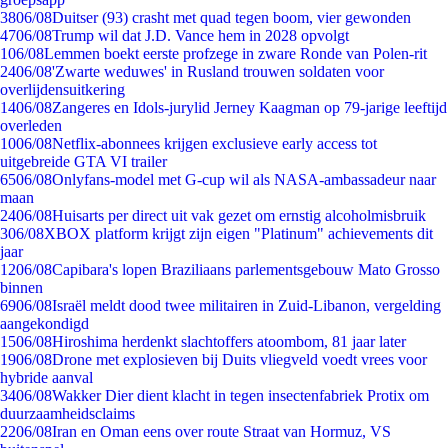
38
06/08
Duitser (93) crasht met quad tegen boom, vier gewonden
47
06/08
Trump wil dat J.D. Vance hem in 2028 opvolgt
1
06/08
Lemmen boekt eerste profzege in zware Ronde van Polen-rit
24
06/08
'Zwarte weduwes' in Rusland trouwen soldaten voor
overlijdensuitkering
14
06/08
Zangeres en Idols-jurylid Jerney Kaagman op 79-jarige leeftijd
overleden
10
06/08
Netflix-abonnees krijgen exclusieve early access tot
uitgebreide GTA VI trailer
65
06/08
Onlyfans-model met G-cup wil als NASA-ambassadeur naar
maan
24
06/08
Huisarts per direct uit vak gezet om ernstig alcoholmisbruik
3
06/08
XBOX platform krijgt zijn eigen "Platinum" achievements dit
jaar
12
06/08
Capibara's lopen Braziliaans parlementsgebouw Mato Grosso
binnen
69
06/08
Israël meldt dood twee militairen in Zuid-Libanon, vergelding
aangekondigd
15
06/08
Hiroshima herdenkt slachtoffers atoombom, 81 jaar later
19
06/08
Drone met explosieven bij Duits vliegveld voedt vrees voor
hybride aanval
34
06/08
Wakker Dier dient klacht in tegen insectenfabriek Protix om
duurzaamheidsclaims
22
06/08
Iran en Oman eens over route Straat van Hormuz, VS