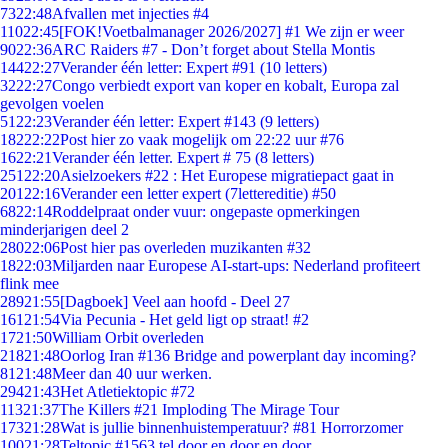
73
22:48
Afvallen met injecties #4
110
22:45
[FOK!Voetbalmanager 2026/2027] #1 We zijn er weer
90
22:36
ARC Raiders #7 - Don’t forget about Stella Montis
144
22:27
Verander één letter: Expert #91 (10 letters)
32
22:27
Congo verbiedt export van koper en kobalt, Europa zal
gevolgen voelen
51
22:23
Verander één letter: Expert #143 (9 letters)
182
22:22
Post hier zo vaak mogelijk om 22:22 uur #76
16
22:21
Verander één letter. Expert # 75 (8 letters)
251
22:20
Asielzoekers #22 : Het Europese migratiepact gaat in
201
22:16
Verander een letter expert (7lettereditie) #50
68
22:14
Roddelpraat onder vuur: ongepaste opmerkingen
minderjarigen deel 2
280
22:06
Post hier pas overleden muzikanten #32
18
22:03
Miljarden naar Europese AI-start-ups: Nederland profiteert
flink mee
289
21:55
[Dagboek] Veel aan hoofd - Deel 27
161
21:54
Via Pecunia - Het geld ligt op straat! #2
17
21:50
William Orbit overleden
218
21:48
Oorlog Iran #136 Bridge and powerplant day incoming?
81
21:48
Meer dan 40 uur werken.
294
21:43
Het Atletiektopic #72
113
21:37
The Killers #21 Imploding The Mirage Tour
173
21:28
Wat is jullie binnenhuistemperatuur? #81 Horrorzomer
100
21:28
Teltopic #1563 tel door en door en door....