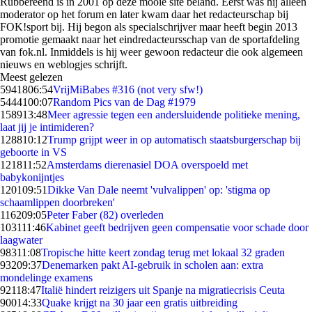
Rubbereend is in 2001 op deze mooie site beland. Eerst was hij alleen
moderator op het forum en later kwam daar het redacteurschap bij
FOK!sport bij. Hij begon als specialschrijver maar heeft begin 2013
promotie gemaakt naar het eindredacteursschap van de sportafdeling
van fok.nl. Inmiddels is hij weer gewoon redacteur die ook algemeen
nieuws en weblogjes schrijft.
Meest gelezen
59418
06:54
VrijMiBabes #316 (not very sfw!)
54441
00:07
Random Pics van de Dag #1979
1589
13:48
Meer agressie tegen een andersluidende politieke mening,
laat jij je intimideren?
1288
10:12
Trump grijpt weer in op automatisch staatsburgerschap bij
geboorte in VS
1218
11:52
Amsterdams dierenasiel DOA overspoeld met
babykonijntjes
1201
09:51
Dikke Van Dale neemt 'vulvalippen' op: 'stigma op
schaamlippen doorbreken'
1162
09:05
Peter Faber (82) overleden
1031
11:46
Kabinet geeft bedrijven geen compensatie voor schade door
laagwater
983
11:08
Tropische hitte keert zondag terug met lokaal 32 graden
932
09:37
Denemarken pakt AI-gebruik in scholen aan: extra
mondelinge examens
921
18:47
Italië hindert reizigers uit Spanje na migratiecrisis Ceuta
900
14:33
Quake krijgt na 30 jaar een gratis uitbreiding