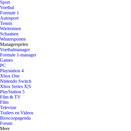
Sport
Voetbal
Formule 1
Autosport
Tennis
Wielrennen
Schaatsen
Wintersporten
Managerspelen
Voetbalmanager
Formule 1-manager
Games
PC
Playstation 4
Xbox One
Nintendo Switch
Xbox Series X|S
PlayStation 5
Film & TV
Film
Televisie
Trailers en Videos
Bioscoopagenda
Forum
Meer