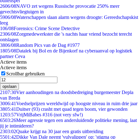
buitenspel
26
06/08
NAVO zet wegens Russische provocatie 250% meer
gevechtsvliegtuigen in
59
06/08
Waterschappen slaan alarm wegens droogte: Gereedschapskist
leeg
1
06/08
Forensics: Crime Scene Detective
23
06/08
Zorgmedewerkster die 's nachts haar vriend bezocht terecht
ontslagen
38
06/08
Random Pics van de Dag #1977
18
05/08
Datalek bij Bol en de Bijenkorf na cyberaanval op logistiek
partner Ceva
Actieve items
Actieve items
Scrollbar gebruiken
opslaan
21
07:30
Vier aanhoudingen na doodsbedreiging burgemeester Depla
van Breda
30
06:41
Voedselprijzen wereldwijd op hoogste niveau in ruim drie jaar
38
05:41
Duitser (93) crasht met quad tegen boom, vier gewonden
12
03:57
VrijMiBabes #316 (not very sfw!)
65
03:26
Meer agressie tegen een andersluidende politieke mening, laat
jij je intimideren?
23
03:02
Quake krijgt na 30 jaar een gratis uitbreiding
55
01:42
Dikke Van Dale neemt 'vulvalippen' op: 'stigma op