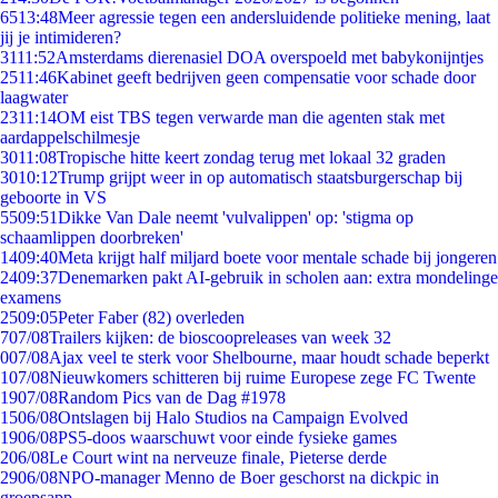
65
13:48
Meer agressie tegen een andersluidende politieke mening, laat
jij je intimideren?
31
11:52
Amsterdams dierenasiel DOA overspoeld met babykonijntjes
25
11:46
Kabinet geeft bedrijven geen compensatie voor schade door
laagwater
23
11:14
OM eist TBS tegen verwarde man die agenten stak met
aardappelschilmesje
30
11:08
Tropische hitte keert zondag terug met lokaal 32 graden
30
10:12
Trump grijpt weer in op automatisch staatsburgerschap bij
geboorte in VS
55
09:51
Dikke Van Dale neemt 'vulvalippen' op: 'stigma op
schaamlippen doorbreken'
14
09:40
Meta krijgt half miljard boete voor mentale schade bij jongeren
24
09:37
Denemarken pakt AI-gebruik in scholen aan: extra mondelinge
examens
25
09:05
Peter Faber (82) overleden
7
07/08
Trailers kijken: de bioscoopreleases van week 32
0
07/08
Ajax veel te sterk voor Shelbourne, maar houdt schade beperkt
1
07/08
Nieuwkomers schitteren bij ruime Europese zege FC Twente
19
07/08
Random Pics van de Dag #1978
15
06/08
Ontslagen bij Halo Studios na Campaign Evolved
19
06/08
PS5-doos waarschuwt voor einde fysieke games
2
06/08
Le Court wint na nerveuze finale, Pieterse derde
29
06/08
NPO-manager Menno de Boer geschorst na dickpic in
groepsapp