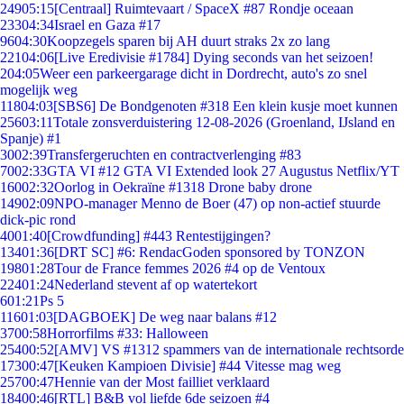
249
05:15
[Centraal] Ruimtevaart / SpaceX #87 Rondje oceaan
233
04:34
Israel en Gaza #17
96
04:30
Koopzegels sparen bij AH duurt straks 2x zo lang
221
04:06
[Live Eredivisie #1784] Dying seconds van het seizoen!
2
04:05
Weer een parkeergarage dicht in Dordrecht, auto's zo snel
mogelijk weg
118
04:03
[SBS6] De Bondgenoten #318 Een klein kusje moet kunnen
256
03:11
Totale zonsverduistering 12-08-2026 (Groenland, IJsland en
Spanje) #1
30
02:39
Transfergeruchten en contractverlenging #83
70
02:33
GTA VI #12 GTA VI Extended look 27 Augustus Netflix/YT
160
02:32
Oorlog in Oekraïne #1318 Drone baby drone
149
02:09
NPO-manager Menno de Boer (47) op non-actief stuurde
dick-pic rond
40
01:40
[Crowdfunding] #443 Rentestijgingen?
134
01:36
[DRT SC] #6: RendacGoden sponsored by TONZON
198
01:28
Tour de France femmes 2026 #4 op de Ventoux
224
01:24
Nederland stevent af op watertekort
6
01:21
Ps 5
116
01:03
[DAGBOEK] De weg naar balans #12
37
00:58
Horrorfilms #33: Halloween
254
00:52
[AMV] VS #1312 spammers van de internationale rechtsorde
173
00:47
[Keuken Kampioen Divisie] #44 Vitesse mag weg
257
00:47
Hennie van der Most failliet verklaard
184
00:46
[RTL] B&B vol liefde 6de seizoen #4