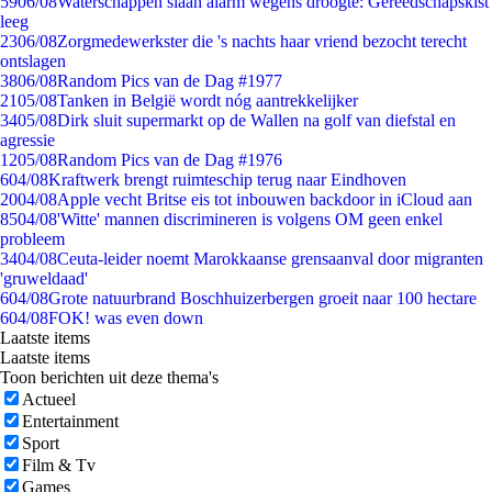
59
06/08
Waterschappen slaan alarm wegens droogte: Gereedschapskist
leeg
23
06/08
Zorgmedewerkster die 's nachts haar vriend bezocht terecht
ontslagen
38
06/08
Random Pics van de Dag #1977
21
05/08
Tanken in België wordt nóg aantrekkelijker
34
05/08
Dirk sluit supermarkt op de Wallen na golf van diefstal en
agressie
12
05/08
Random Pics van de Dag #1976
6
04/08
Kraftwerk brengt ruimteschip terug naar Eindhoven
20
04/08
Apple vecht Britse eis tot inbouwen backdoor in iCloud aan
85
04/08
'Witte' mannen discrimineren is volgens OM geen enkel
probleem
34
04/08
Ceuta-leider noemt Marokkaanse grensaanval door migranten
'gruweldaad'
6
04/08
Grote natuurbrand Boschhuizerbergen groeit naar 100 hectare
6
04/08
FOK! was even down
Laatste items
Laatste items
Toon berichten uit deze thema's
Actueel
Entertainment
Sport
Film & Tv
Games