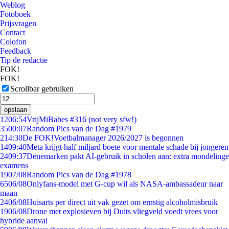
Weblog
Fotoboek
Prijsvragen
Contact
Colofon
Feedback
Tip de redactie
FOK!
FOK!
Scrollbar gebruiken
opslaan
12
06:54
VrijMiBabes #316 (not very sfw!)
35
00:07
Random Pics van de Dag #1979
2
14:30
De FOK!Voetbalmanager 2026/2027 is begonnen
14
09:40
Meta krijgt half miljard boete voor mentale schade bij jongeren
24
09:37
Denemarken pakt AI-gebruik in scholen aan: extra mondelinge
examens
19
07/08
Random Pics van de Dag #1978
65
06/08
Onlyfans-model met G-cup wil als NASA-ambassadeur naar
maan
24
06/08
Huisarts per direct uit vak gezet om ernstig alcoholmisbruik
19
06/08
Drone met explosieven bij Duits vliegveld voedt vrees voor
hybride aanval