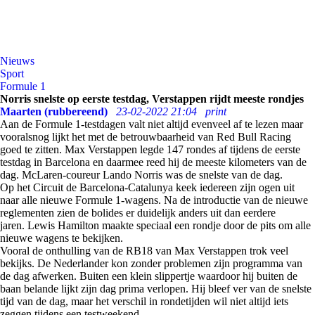
Nieuws
Sport
Formule 1
Norris snelste op eerste testdag, Verstappen rijdt meeste rondjes
Maarten (rubbereend)
23-02-2022 21:04
print
Aan de Formule 1-testdagen valt niet altijd evenveel af te lezen maar
vooralsnog lijkt het met de betrouwbaarheid van Red Bull Racing
goed te zitten. Max Verstappen legde 147 rondes af tijdens de eerste
testdag in Barcelona en daarmee reed hij de meeste kilometers van de
dag. McLaren-coureur Lando Norris was de snelste van de dag.
Op het Circuit de Barcelona-Catalunya keek iedereen zijn ogen uit
naar alle nieuwe Formule 1-wagens. Na de introductie van de nieuwe
reglementen zien de bolides er duidelijk anders uit dan eerdere
jaren. Lewis Hamilton maakte speciaal een rondje door de pits om alle
nieuwe wagens te bekijken.
Vooral de onthulling van de RB18 van Max Verstappen trok veel
bekijks. De Nederlander kon zonder problemen zijn programma van
de dag afwerken. Buiten een klein slippertje waardoor hij buiten de
baan belande lijkt zijn dag prima verlopen. Hij bleef ver van de snelste
tijd van de dag, maar het verschil in rondetijden wil niet altijd iets
zeggen tijdens een testweekend.