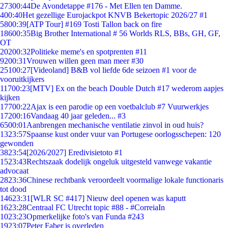
273
00:44
De Avondetappe #176 - Met Ellen ten Damme.
4
00:40
Het gezellige Eurojackpot KNVB Bekertopic 2026/27 #1
58
00:39
[ATP Tour] #169 Tosti Tallon back on fire
186
00:35
Big Brother International # 56 Worlds RLS, BBs, GH, GF,
OT
202
00:32
Politieke meme's en spotprenten #11
92
00:31
Vrouwen willen geen man meer #30
251
00:27
[Videoland] B&B vol liefde 6de seizoen #1 voor de
vooruitkijkers
117
00:23
[MTV] Ex on the beach Double Dutch #17 wederom aapjes
kijken
177
00:22
Ajax is een parodie op een voetbalclub #7 Vuurwerkjes
172
00:16
Vandaag 40 jaar geleden... #3
65
00:01
Aanbrengen mechanische ventilatie zinvol in oud huis?
13
23:57
Spaanse kust onder vuur van Portugese oorlogsschepen: 120
gewonden
38
23:54
[2026/2027] Eredivisietoto #1
15
23:43
Rechtszaak dodelijk ongeluk uitgesteld vanwege vakantie
advocaat
28
23:36
Chinese rechtbank veroordeelt voormalige lokale functionaris
tot dood
146
23:31
[WLR SC #417] Nieuw deel openen was kaputt
16
23:28
Centraal FC Utrecht topic #88 - #CorreiaIn
10
23:23
Opmerkelijke foto's van Funda #243
19
23:07
Peter Faber is overleden