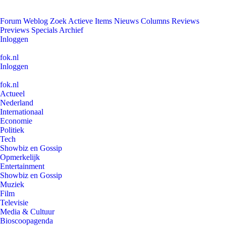
Forum
Weblog
Zoek
Actieve Items
Nieuws
Columns
Reviews
Previews
Specials
Archief
Inloggen
fok.nl
Inloggen
fok.nl
Actueel
Nederland
Internationaal
Economie
Politiek
Tech
Showbiz en Gossip
Opmerkelijk
Entertainment
Showbiz en Gossip
Muziek
Film
Televisie
Media & Cultuur
Bioscoopagenda