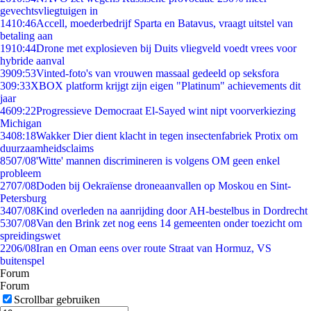
gevechtsvliegtuigen in
14
10:46
Accell, moederbedrijf Sparta en Batavus, vraagt uitstel van
betaling aan
19
10:44
Drone met explosieven bij Duits vliegveld voedt vrees voor
hybride aanval
39
09:53
Vinted-foto's van vrouwen massaal gedeeld op seksfora
3
09:33
XBOX platform krijgt zijn eigen "Platinum" achievements dit
jaar
46
09:22
Progressieve Democraat El-Sayed wint nipt voorverkiezing
Michigan
34
08:18
Wakker Dier dient klacht in tegen insectenfabriek Protix om
duurzaamheidsclaims
85
07/08
'Witte' mannen discrimineren is volgens OM geen enkel
probleem
27
07/08
Doden bij Oekraïense droneaanvallen op Moskou en Sint-
Petersburg
34
07/08
Kind overleden na aanrijding door AH-bestelbus in Dordrecht
53
07/08
Van den Brink zet nog eens 14 gemeenten onder toezicht om
spreidingswet
22
06/08
Iran en Oman eens over route Straat van Hormuz, VS
buitenspel
Forum
Forum
Scrollbar gebruiken