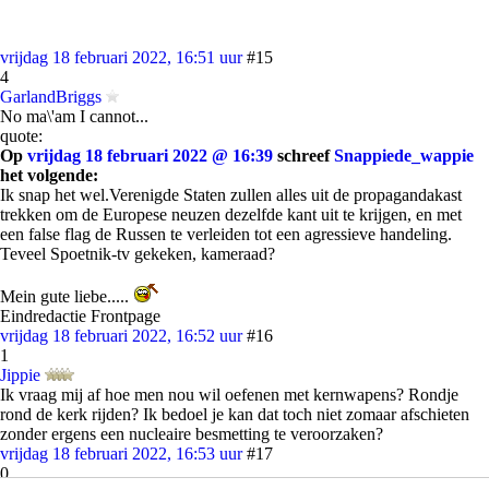
vrijdag 18 februari 2022, 16:51 uur
#15
4
GarlandBriggs
No ma\'am I cannot...
quote:
Op
vrijdag 18 februari 2022 @ 16:39
schreef
Snappiede_wappie
het volgende:
Ik snap het wel.Verenigde Staten zullen alles uit de propagandakast
trekken om de Europese neuzen dezelfde kant uit te krijgen, en met
een false flag de Russen te verleiden tot een agressieve handeling.
Teveel Spoetnik-tv gekeken, kameraad?
Mein gute liebe.....
Eindredactie Frontpage
vrijdag 18 februari 2022, 16:52 uur
#16
1
Jippie
Ik vraag mij af hoe men nou wil oefenen met kernwapens? Rondje
rond de kerk rijden? Ik bedoel je kan dat toch niet zomaar afschieten
zonder ergens een nucleaire besmetting te veroorzaken?
vrijdag 18 februari 2022, 16:53 uur
#17
0