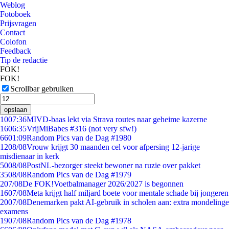
Weblog
Fotoboek
Prijsvragen
Contact
Colofon
Feedback
Tip de redactie
FOK!
FOK!
Scrollbar gebruiken
opslaan
10
07:36
MIVD-baas lekt via Strava routes naar geheime kazerne
16
06:35
VrijMiBabes #316 (not very sfw!)
66
01:09
Random Pics van de Dag #1980
12
08/08
Vrouw krijgt 30 maanden cel voor afpersing 12-jarige
misdienaar in kerk
50
08/08
PostNL-bezorger steekt bewoner na ruzie over pakket
35
08/08
Random Pics van de Dag #1979
2
07/08
De FOK!Voetbalmanager 2026/2027 is begonnen
16
07/08
Meta krijgt half miljard boete voor mentale schade bij jongeren
20
07/08
Denemarken pakt AI-gebruik in scholen aan: extra mondelinge
examens
19
07/08
Random Pics van de Dag #1978