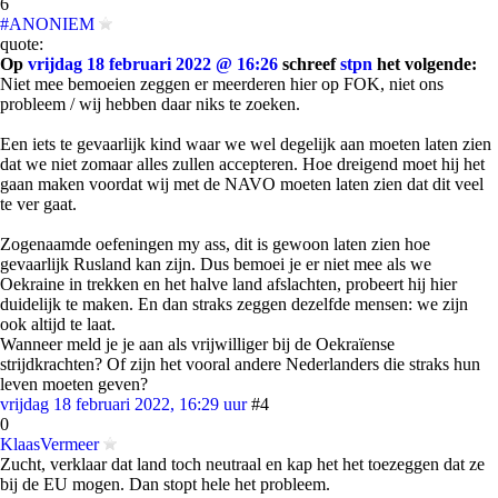
6
#ANONIEM
quote:
Op
vrijdag 18 februari 2022 @ 16:26
schreef
stpn
het volgende:
Niet mee bemoeien zeggen er meerderen hier op FOK, niet ons
probleem / wij hebben daar niks te zoeken.
Een iets te gevaarlijk kind waar we wel degelijk aan moeten laten zien
dat we niet zomaar alles zullen accepteren. Hoe dreigend moet hij het
gaan maken voordat wij met de NAVO moeten laten zien dat dit veel
te ver gaat.
Zogenaamde oefeningen my ass, dit is gewoon laten zien hoe
gevaarlijk Rusland kan zijn. Dus bemoei je er niet mee als we
Oekraine in trekken en het halve land afslachten, probeert hij hier
duidelijk te maken. En dan straks zeggen dezelfde mensen: we zijn
ook altijd te laat.
Wanneer meld je je aan als vrijwilliger bij de Oekraïense
strijdkrachten? Of zijn het vooral andere Nederlanders die straks hun
leven moeten geven?
vrijdag 18 februari 2022, 16:29 uur
#4
0
KlaasVermeer
Zucht, verklaar dat land toch neutraal en kap het het toezeggen dat ze
bij de EU mogen. Dan stopt hele het probleem.