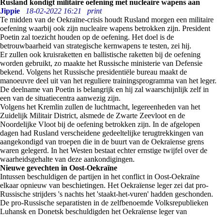
Rusland kondigt militaire oefening met nucleaire wapens aan
Jippie
18-02-2022 16:21
print
Te midden van de Oekraïne-crisis houdt Rusland morgen een militaire
oefening waarbij ook zijn nucleaire wapens betrokken zijn. President
Poetin zal toezicht houden op de oefening. Het doel is de
betrouwbaarheid van strategische kernwapens te testen, zei hij.
Er zullen ook kruisraketten en ballistische raketten bij de oefening
worden gebruikt, zo maakte het Russische ministerie van Defensie
bekend. Volgens het Russische presidentiële bureau maakt de
manoeuvre deel uit van het reguliere trainingsprogramma van het leger.
De deelname van Poetin is belangrijk en hij zal waarschijnlijk zelf in
een van de situatiecentra aanwezig zijn.
Volgens het Kremlin zullen de luchtmacht, legereenheden van het
Zuidelijk Militair District, alsmede de Zwarte Zeevloot en de
Noordelijke Vloot bij de oefening betrokken zijn. In de afgelopen
dagen had Rusland verscheidene gedeeltelijke terugtrekkingen van
aangekondigd van troepen die in de buurt van de Oekraïense grens
waren gelegerd. In het Westen bestaat echter ernstige twijfel over de
waarheidsgehalte van deze aankondigingen.
Nieuwe gevechten in Oost-Oekraïne
Intussen beschuldigen de partijen in het conflict in Oost-Oekraïne
elkaar opnieuw van beschietingen. Het Oekraïense leger zei dat pro-
Russische strijders 's nachts het 'staakt-het-vuren' hadden geschonden.
De pro-Russische separatisten in de zelfbenoemde Volksrepublieken
Luhansk en Donetsk beschuldigden het Oekraïense leger van