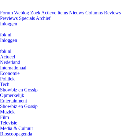
Forum
Weblog
Zoek
Actieve Items
Nieuws
Columns
Reviews
Previews
Specials
Archief
Inloggen
fok.nl
Inloggen
fok.nl
Actueel
Nederland
Internationaal
Economie
Politiek
Tech
Showbiz en Gossip
Opmerkelijk
Entertainment
Showbiz en Gossip
Muziek
Film
Televisie
Media & Cultuur
Bioscoopagenda