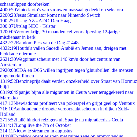
schaamlippen doorbreken'
40
00:59
Vinted-foto's van vrouwen massaal gedeeld op seksfora
22
00:28
Jesus Simulator komt naar Nintendo Switch
1
00:25
Uitslag AZ - ADO Den Haag
3
00:07
Uitslag NEC - Telstar
12
00:05
Vrouw krijgt 30 maanden cel voor afpersing 12-jarige
misdienaar in kerk
43
22:22
Random Pics van de Dag #1448
43
22:19
Houthi's vallen Saoedi-Arabië en Jemen aan, dreigen met
blokkade olieroute
26
21:30
Wegpiraat scheurt met 146 km/u door het centrum van
Amsterdam
39
20:08
CDA en D66 willen ingrijpen tegen 'gluurbrillen' die mensen
ongemerkt filmen
13
19:52
Benzineprijs daalt verder, onzekerheid over Straat van Hormuz
blijft
63
19:04
Spanje: bijna alle migranten in Ceuta weer teruggekeerd naar
Marokko
4
17:13
Niewiadoma profiteert van pokerspel en grijpt geel op Ventoux
7
16:10
Aanhoudende droogte veroorzaakt scheuren in dijken Zuid-
Holland
27
15:52
Italië hindert reizigers uit Spanje na migratiecrisis Ceuta
23
14:17
Long live the 7th of October
2
14:11
Nieuw te streamen in augustus
1
14:08
Excelsior opent seizoen met ruime zege op promovendus