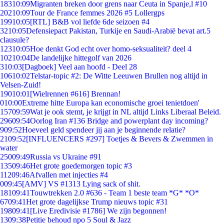
183
10:09
Migranten breken door grens naar Ceuta in Spanje,l #10
202
10:09
Tour de France femmes 2026 #5 Lollergps
199
10:05
[RTL] B&B vol liefde 6de seizoen #4
32
10:05
Defensiepact Pakistan, Turkije en Saudi-Arabië bevat art.5
clausule?
123
10:05
Hoe denkt God echt over homo-seksualiteit? deel 4
102
10:04
De landelijke hittegolf van 2026
3
10:03
[Dagboek] Veel aan hoofd - Deel 28
106
10:02
Telstar-topic #2: De Witte Leeuwen Brullen nog altijd in
Velsen-Zuid!
190
10:01
[Wielrennen #616] Brennan!
0
10:00
Extreme hitte Europa kan economische groei tenietdoen'
157
09:59
Wat je ook stemt, je krijgt in NL altijd Links Liberaal Beleid.
296
09:54
Oorlog Iran #136 Bridge and powerplant day incoming?
9
09:52
Hoeveel geld spendeer jij aan je beginnende relatie?
21
09:52
[INFLUENCERS #297] Toetjes & Bevers & Zwemmen in
water
250
09:49
Russia vs Ukraine #91
135
09:46
Het grote goedemorgen topic #3
112
09:46
Afvallen met injecties #4
0
09:45
[AMV] VS #1313 Lying sack of shit.
181
09:41
Touwtrekken 2.0 #636 - Team 1 beste team *G* *O*
67
09:41
Het grote dagelijkse Trump nieuws topic #31
198
09:41
[Live Eredivisie #1786] We zijn begonnen!
13
09:38
Petitie behoud npo 5 Soul & Jazz