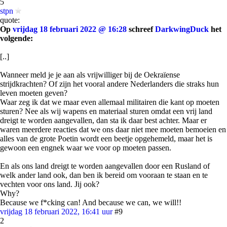
5
stpn
quote:
Op
vrijdag 18 februari 2022 @ 16:28
schreef
DarkwingDuck
het
volgende:
[..]
Wanneer meld je je aan als vrijwilliger bij de Oekraïense
strijdkrachten? Of zijn het vooral andere Nederlanders die straks hun
leven moeten geven?
Waar zeg ik dat we maar even allemaal militairen die kant op moeten
sturen? Nee als wij wapens en materiaal sturen omdat een vrij land
dreigt te worden aangevallen, dan sta ik daar best achter. Maar er
waren meerdere reacties dat we ons daar niet mee moeten bemoeien en
alles van de grote Poetin wordt een beetje opgehemeld, maar het is
gewoon een engnek waar we voor op moeten passen.
En als ons land dreigt te worden aangevallen door een Rusland of
welk ander land ook, dan ben ik bereid om vooraan te staan en te
vechten voor ons land. Jij ook?
Why?
Because we f*cking can! And because we can, we will!!
vrijdag 18 februari 2022, 16:41 uur
#9
2