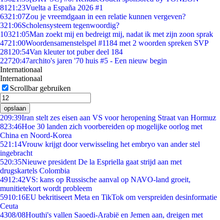
81
21:23
Vuelta a España 2026 #1
63
21:07
Zou je vreemdgaan in een relatie kunnen vergeven?
3
21:06
Scholensysteem tegenwoordig?
103
21:05
Man zoekt mij en bedreigt mij, nadat ik met zijn zoon sprak
47
21:00
Woordensamenstelspel #1184 met 2 woorden spreken SVP
281
20:54
Van kleuter tot puber deel 184
227
20:47
archito's jaren '70 huis #5 - Een nieuw begin
Internationaal
Internationaal
Scrollbar gebruiken
opslaan
2
09:39
Iran stelt zes eisen aan VS voor heropening Straat van Hormuz
8
23:46
Hoe 30 landen zich voorbereiden op mogelijke oorlog met
China en Noord-Korea
5
21:14
Vrouw krijgt door verwisseling het embryo van ander stel
ingebracht
5
20:35
Nieuwe president De la Espriella gaat strijd aan met
drugskartels Colombia
49
12:42
VS: kans op Russische aanval op NAVO-land groeit,
munitietekort wordt probleem
59
10:16
EU bekritiseert Meta en TikTok om verspreiden desinformatie
Ceuta
43
08/08
Houthi's vallen Saoedi-Arabië en Jemen aan, dreigen met