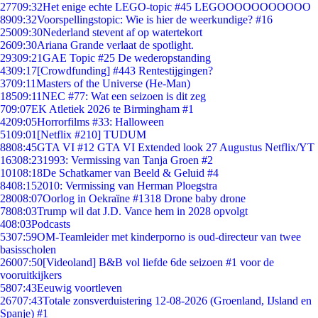
277
09:32
Het enige echte LEGO-topic #45 LEGOOOOOOOOOOO
89
09:32
Voorspellingstopic: Wie is hier de weerkundige? #16
250
09:30
Nederland stevent af op watertekort
26
09:30
Ariana Grande verlaat de spotlight.
293
09:21
GAE Topic #25 De wederopstanding
43
09:17
[Crowdfunding] #443 Rentestijgingen?
37
09:11
Masters of the Universe (He-Man)
185
09:11
NEC #77: Wat een seizoen is dit zeg
7
09:07
EK Atletiek 2026 te Birmingham #1
42
09:05
Horrorfilms #33: Halloween
51
09:01
[Netflix #210] TUDUM
88
08:45
GTA VI #12 GTA VI Extended look 27 Augustus Netflix/YT
163
08:23
1993: Vermissing van Tanja Groen #2
101
08:18
De Schatkamer van Beeld & Geluid #4
84
08:15
2010: Vermissing van Herman Ploegstra
280
08:07
Oorlog in Oekraïne #1318 Drone baby drone
78
08:03
Trump wil dat J.D. Vance hem in 2028 opvolgt
4
08:03
Podcasts
53
07:59
OM-Teamleider met kinderporno is oud-directeur van twee
basisscholen
260
07:50
[Videoland] B&B vol liefde 6de seizoen #1 voor de
vooruitkijkers
58
07:43
Eeuwig voortleven
267
07:43
Totale zonsverduistering 12-08-2026 (Groenland, IJsland en
Spanje) #1