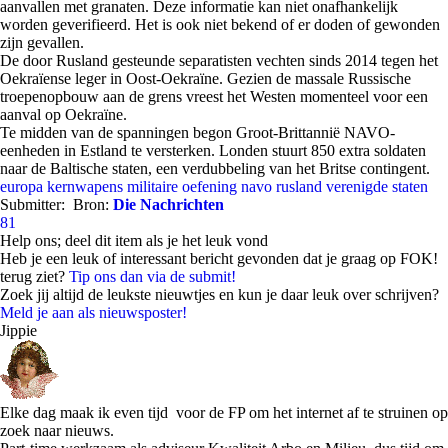
aanvallen met granaten. Deze informatie kan niet onafhankelijk
worden geverifieerd. Het is ook niet bekend of er doden of gewonden
zijn gevallen.
De door Rusland gesteunde separatisten vechten sinds 2014 tegen het
Oekraïense leger in Oost-Oekraïne. Gezien de massale Russische
troepenopbouw aan de grens vreest het Westen momenteel voor een
aanval op Oekraïne.
Te midden van de spanningen begon Groot-Brittannië NAVO-
eenheden in Estland te versterken. Londen stuurt 850 extra soldaten
naar de Baltische staten, een verdubbeling van het Britse contingent.
europa
kernwapens
militaire oefening
navo
rusland
verenigde staten
Submitter:
Bron:
Die Nachrichten
81
Help ons; deel dit item als je het leuk vond
Heb je een leuk of interessant bericht gevonden dat je graag op FOK!
terug ziet?
Tip ons dan via de submit!
Zoek jij altijd de leukste nieuwtjes en kun je daar leuk over schrijven?
Meld je aan als nieuwsposter!
Jippie
Elke dag maak ik even tijd voor de FP om het internet af te struinen op
zoek naar nieuws.