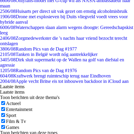
66
06/08
Onlyfans-model met G-cup wil als NASA-ambassadeur naar
maan
25
06/08
Huisarts per direct uit vak gezet om ernstig alcoholmisbruik
19
06/08
Drone met explosieven bij Duits vliegveld voedt vrees voor
hybride aanval
60
06/08
Waterschappen slaan alarm wegens droogte: Gereedschapskist
leeg
24
06/08
Zorgmedewerkster die 's nachts haar vriend bezocht terecht
ontslagen
38
06/08
Random Pics van de Dag #1977
21
05/08
Tanken in België wordt nóg aantrekkelijker
34
05/08
Dirk sluit supermarkt op de Wallen na golf van diefstal en
agressie
12
05/08
Random Pics van de Dag #1976
6
04/08
Kraftwerk brengt ruimteschip terug naar Eindhoven
20
04/08
Apple vecht Britse eis tot inbouwen backdoor in iCloud aan
Laatste items
Laatste items
Toon berichten uit deze thema's
Actueel
Entertainment
Sport
Film & Tv
Games
Toon berichten van deze types