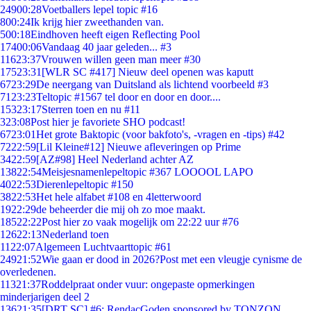
249
00:28
Voetballers lepel topic #16
8
00:24
Ik krijg hier zweethanden van.
5
00:18
Eindhoven heeft eigen Reflecting Pool
174
00:06
Vandaag 40 jaar geleden... #3
116
23:37
Vrouwen willen geen man meer #30
175
23:31
[WLR SC #417] Nieuw deel openen was kaputt
67
23:29
De neergang van Duitsland als lichtend voorbeeld #3
71
23:23
Teltopic #1567 tel door en door en door....
153
23:17
Sterren toen en nu #11
3
23:08
Post hier je favoriete SHO podcast!
67
23:01
Het grote Baktopic (voor bakfoto's, -vragen en -tips) #42
72
22:59
[Lil Kleine#12] Nieuwe afleveringen op Prime
34
22:59
[AZ#98] Heel Nederland achter AZ
138
22:54
Meisjesnamenlepeltopic #367 LOOOOL LAPO
40
22:53
Dierenlepeltopic #150
38
22:53
Het hele alfabet #108 en 4letterwoord
19
22:29
de beheerder die mij oh zo moe maakt.
185
22:22
Post hier zo vaak mogelijk om 22:22 uur #76
126
22:13
Nederland toen
11
22:07
Algemeen Luchtvaarttopic #61
249
21:52
Wie gaan er dood in 2026?Post met een vleugje cynisme de
overledenen.
113
21:37
Roddelpraat onder vuur: ongepaste opmerkingen
minderjarigen deel 2
136
21:35
[DRT SC] #6: RendacGoden sponsored by TONZON