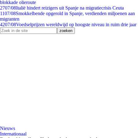
blokkade olieroute
27
07/08
Italië hindert reizigers uit Spanje na migratiecrisis Ceuta
11
07/08
Smokkelbende opgerold in Spanje, verdienden miljoenen aan
migranten
42
07/08
Voedselprijzen wereldwijd op hoogste niveau in ruim drie jaar
Nieuws
Internationaal