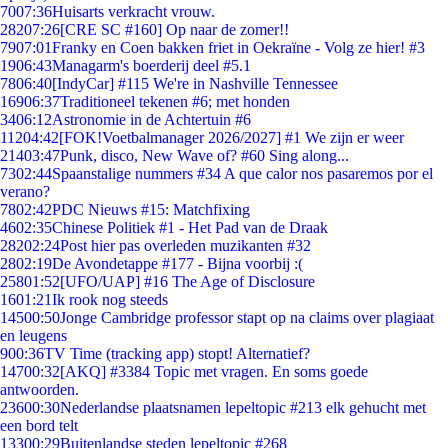
70
07:36
Huisarts verkracht vrouw.
282
07:26
[CRE SC #160] Op naar de zomer!!
79
07:01
Franky en Coen bakken friet in Oekraïne - Volg ze hier! #3
19
06:43
Managarm's boerderij deel #5.1
78
06:40
[IndyCar] #115 We're in Nashville Tennessee
169
06:37
Traditioneel tekenen #6; met honden
34
06:12
Astronomie in de Achtertuin #6
112
04:42
[FOK!Voetbalmanager 2026/2027] #1 We zijn er weer
214
03:47
Punk, disco, New Wave of? #60 Sing along...
73
02:44
Spaanstalige nummers #34 A que calor nos pasaremos por el
verano?
78
02:42
PDC Nieuws #15: Matchfixing
46
02:35
Chinese Politiek #1 - Het Pad van de Draak
282
02:24
Post hier pas overleden muzikanten #32
28
02:19
De Avondetappe #177 - Bijna voorbij :(
258
01:52
[UFO/UAP] #16 The Age of Disclosure
16
01:21
Ik rook nog steeds
145
00:50
Jonge Cambridge professor stapt op na claims over plagiaat
en leugens
9
00:36
TV Time (tracking app) stopt! Alternatief?
147
00:32
[AKQ] #3384 Topic met vragen. En soms goede
antwoorden.
236
00:30
Nederlandse plaatsnamen lepeltopic #213 elk gehucht met
een bord telt
133
00:29
Buitenlandse steden lepeltopic #268