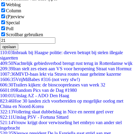
Weblog
Column
(P)review
Special
Poll
Scrollbar gebruiken
opslaan
1
10:03
Inbraak bij Haagse politie: dieven betrapt bij stelen illegale
sigaretten
4
09:50
Nachtelijk gebiedsverbod brengt rust terug in Rotterdamse wijk
2
09:39
Iran stelt zes eisen aan VS voor heropening Straat van Hormuz
10
07:36
MIVD-baas lekt via Strava routes naar geheime kazerne
16
06:35
VrijMiBabes #316 (not very sfw!)
6
06:30
Trailers kijken: de bioscoopreleases van week 32
66
01:09
Random Pics van de Dag #1980
1
00:01
Uitslag AZ - ADO Den Haag
8
23:46
Hoe 30 landen zich voorbereiden op mogelijke oorlog met
China en Noord-Korea
3
22:13
Vollering slaat dubbelslag in Nice en neemt geel over
9
22:11
Uitslag PSV - Fortuna Sittard
5
21:14
Vrouw krijgt door verwisseling het embryo van ander stel
ingebracht
5
20:35
Nieuwe president De la Espriella gaat strijd aan met