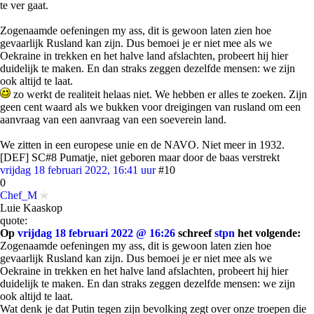
te ver gaat.
Zogenaamde oefeningen my ass, dit is gewoon laten zien hoe
gevaarlijk Rusland kan zijn. Dus bemoei je er niet mee als we
Oekraine in trekken en het halve land afslachten, probeert hij hier
duidelijk te maken. En dan straks zeggen dezelfde mensen: we zijn
ook altijd te laat.
zo werkt de realiteit helaas niet. We hebben er alles te zoeken. Zijn
geen cent waard als we bukken voor dreigingen van rusland om een
aanvraag van een aanvraag van een soeverein land.
We zitten in een europese unie en de NAVO. Niet meer in 1932.
[DEF] SC#8 Pumatje, niet geboren maar door de baas verstrekt
vrijdag 18 februari 2022, 16:41 uur
#10
0
Chef_M
Luie Kaaskop
quote:
Op
vrijdag 18 februari 2022 @ 16:26
schreef
stpn
het volgende:
Zogenaamde oefeningen my ass, dit is gewoon laten zien hoe
gevaarlijk Rusland kan zijn. Dus bemoei je er niet mee als we
Oekraine in trekken en het halve land afslachten, probeert hij hier
duidelijk te maken. En dan straks zeggen dezelfde mensen: we zijn
ook altijd te laat.
Wat denk je dat Putin tegen zijn bevolking zegt over onze troepen die