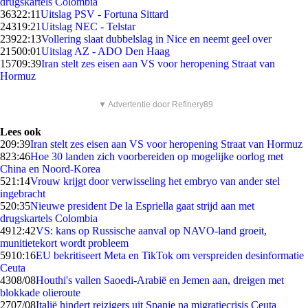
drugskartels Colombia
363
22:11
Uitslag PSV - Fortuna Sittard
243
19:21
Uitslag NEC - Telstar
239
22:13
Vollering slaat dubbelslag in Nice en neemt geel over
215
00:01
Uitslag AZ - ADO Den Haag
157
09:39
Iran stelt zes eisen aan VS voor heropening Straat van
Hormuz
▼ Advertentie door Refinery89
Lees ook
2
09:39
Iran stelt zes eisen aan VS voor heropening Straat van Hormuz
8
23:46
Hoe 30 landen zich voorbereiden op mogelijke oorlog met
China en Noord-Korea
5
21:14
Vrouw krijgt door verwisseling het embryo van ander stel
ingebracht
5
20:35
Nieuwe president De la Espriella gaat strijd aan met
drugskartels Colombia
49
12:42
VS: kans op Russische aanval op NAVO-land groeit,
munitietekort wordt probleem
59
10:16
EU bekritiseert Meta en TikTok om verspreiden desinformatie
Ceuta
43
08/08
Houthi's vallen Saoedi-Arabië en Jemen aan, dreigen met
blokkade olieroute
27
07/08
Italië hindert reizigers uit Spanje na migratiecrisis Ceuta