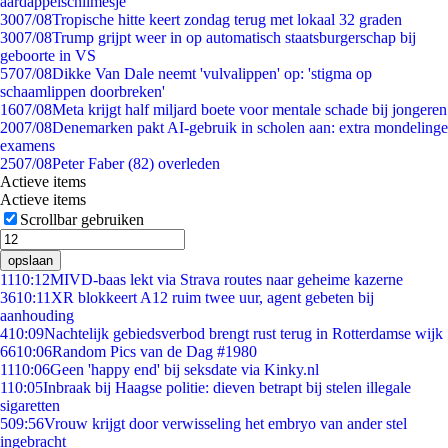
aardappelschilmesje
30
07/08
Tropische hitte keert zondag terug met lokaal 32 graden
30
07/08
Trump grijpt weer in op automatisch staatsburgerschap bij
geboorte in VS
57
07/08
Dikke Van Dale neemt 'vulvalippen' op: 'stigma op
schaamlippen doorbreken'
16
07/08
Meta krijgt half miljard boete voor mentale schade bij jongeren
20
07/08
Denemarken pakt AI-gebruik in scholen aan: extra mondelinge
examens
25
07/08
Peter Faber (82) overleden
Actieve items
Actieve items
Scrollbar gebruiken
opslaan
11
10:12
MIVD-baas lekt via Strava routes naar geheime kazerne
36
10:11
XR blokkeert A12 ruim twee uur, agent gebeten bij
aanhouding
4
10:09
Nachtelijk gebiedsverbod brengt rust terug in Rotterdamse wijk
66
10:06
Random Pics van de Dag #1980
11
10:06
Geen 'happy end' bij seksdate via Kinky.nl
1
10:05
Inbraak bij Haagse politie: dieven betrapt bij stelen illegale
sigaretten
5
09:56
Vrouw krijgt door verwisseling het embryo van ander stel
ingebracht