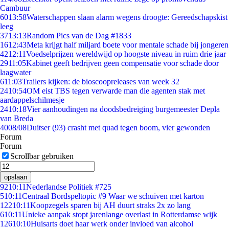
Cambuur
60
13:58
Waterschappen slaan alarm wegens droogte: Gereedschapskist
leeg
37
13:13
Random Pics van de Dag #1833
16
12:43
Meta krijgt half miljard boete voor mentale schade bij jongeren
42
12:11
Voedselprijzen wereldwijd op hoogste niveau in ruim drie jaar
29
11:05
Kabinet geeft bedrijven geen compensatie voor schade door
laagwater
6
11:03
Trailers kijken: de bioscoopreleases van week 32
24
10:54
OM eist TBS tegen verwarde man die agenten stak met
aardappelschilmesje
24
10:18
Vier aanhoudingen na doodsbedreiging burgemeester Depla
van Breda
40
08/08
Duitser (93) crasht met quad tegen boom, vier gewonden
Forum
Forum
Scrollbar gebruiken
opslaan
92
10:11
Nederlandse Politiek #725
5
10:11
Centraal Bordspeltopic #9 Waar we schuiven met karton
122
10:11
Koopzegels sparen bij AH duurt straks 2x zo lang
6
10:11
Unieke aanpak stopt jarenlange overlast in Rotterdamse wijk
126
10:10
Huisarts doet haar werk onder invloed van alcohol