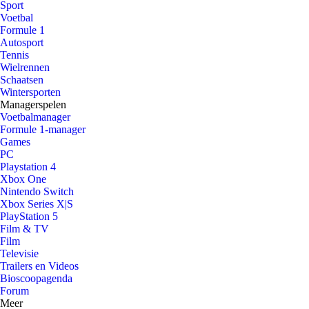
Sport
Voetbal
Formule 1
Autosport
Tennis
Wielrennen
Schaatsen
Wintersporten
Managerspelen
Voetbalmanager
Formule 1-manager
Games
PC
Playstation 4
Xbox One
Nintendo Switch
Xbox Series X|S
PlayStation 5
Film & TV
Film
Televisie
Trailers en Videos
Bioscoopagenda
Forum
Meer