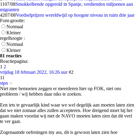
11
07/08
Smokkelbende opgerold in Spanje, verdienden miljoenen aan
migranten
42
07/08
Voedselprijzen wereldwijd op hoogste niveau in ruim drie jaar
Font-grootte:
Normaal
Kleiner
regelhoogte :
Normaal
Kleiner
81 reacties
Reactiepagina:
1
2
vrijdag 18 februari 2022, 16:26 uur
#2
11
stpn
Niet mee bemoeien zeggen er meerderen hier op FOK, niet ons
probleem / wij hebben daar niks te zoeken.
Een iets te gevaarlijk kind waar we wel degelijk aan moeten laten zien
dat we niet zomaar alles zullen accepteren. Hoe dreigend moet hij het
gaan maken voordat wij met de NAVO moeten laten zien dat dit veel
te ver gaat.
Zogenaamde oefeningen my ass, dit is gewoon laten zien hoe