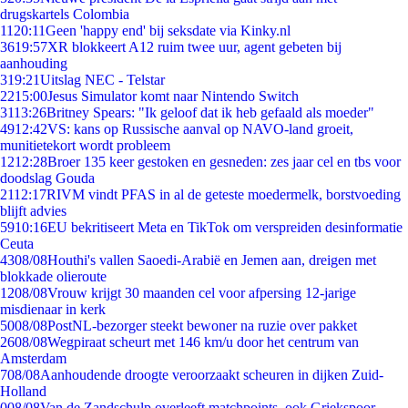
drugskartels Colombia
11
20:11
Geen 'happy end' bij seksdate via Kinky.nl
36
19:57
XR blokkeert A12 ruim twee uur, agent gebeten bij
aanhouding
3
19:21
Uitslag NEC - Telstar
22
15:00
Jesus Simulator komt naar Nintendo Switch
31
13:26
Britney Spears: "Ik geloof dat ik heb gefaald als moeder"
49
12:42
VS: kans op Russische aanval op NAVO-land groeit,
munitietekort wordt probleem
12
12:28
Broer 135 keer gestoken en gesneden: zes jaar cel en tbs voor
doodslag Gouda
21
12:17
RIVM vindt PFAS in al de geteste moedermelk, borstvoeding
blijft advies
59
10:16
EU bekritiseert Meta en TikTok om verspreiden desinformatie
Ceuta
43
08/08
Houthi's vallen Saoedi-Arabië en Jemen aan, dreigen met
blokkade olieroute
12
08/08
Vrouw krijgt 30 maanden cel voor afpersing 12-jarige
misdienaar in kerk
50
08/08
PostNL-bezorger steekt bewoner na ruzie over pakket
26
08/08
Wegpiraat scheurt met 146 km/u door het centrum van
Amsterdam
7
08/08
Aanhoudende droogte veroorzaakt scheuren in dijken Zuid-
Holland
0
08/08
Van de Zandschulp overleeft matchpoints, ook Griekspoor