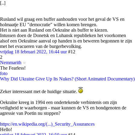
[..]
Rusland wil graag een buffer aanhouden voor het geval de VS en
holmaatje EU "democratie" willen komen brengen.
Het is niet aan Rusland om Oekraïne als buffer te kiezen.
Intussen doen de Donetsk en Luhansk republieken het voorkomen
alsof een Oekraïnse aanval op handen is en beweren begonnen te zijn
met het evacueren van de burgerbevolking.
vrijdag 18 februari 2022, 16:44 uur
#12
2
Nemmarith
The Fearless!
foto
Why Did Ukraine Give Up Its Nukes? (Short Animated Documentary)
Zeker interessant met de huidige situatie.
Oekraïne kreeg in 1994 een ondertekende verbintenis om zijn
veiligheid te waarborgen - maar kunnen de VS en bondgenoten de
agressie van Poetin nu stoppen?
https://en.wikipedia.org/(...)_Security_Assurances
Hello!
vrijdag 18 februari 2022, 16:50 uur
#14