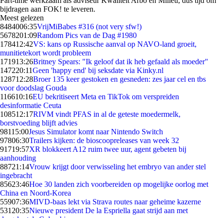
Part-time werkzaam als adviseur Kwaliteit Arbo en Milieu, dus tijd om
bijdragen aan FOK! te leveren.
Meest gelezen
84840
06:35
VrijMiBabes #316 (not very sfw!)
56782
01:09
Random Pics van de Dag #1980
1784
12:42
VS: kans op Russische aanval op NAVO-land groeit,
munitietekort wordt probleem
1719
13:26
Britney Spears: "Ik geloof dat ik heb gefaald als moeder"
1472
20:11
Geen 'happy end' bij seksdate via Kinky.nl
1287
12:28
Broer 135 keer gestoken en gesneden: zes jaar cel en tbs
voor doodslag Gouda
1166
10:16
EU bekritiseert Meta en TikTok om verspreiden
desinformatie Ceuta
1085
12:17
RIVM vindt PFAS in al de geteste moedermelk,
borstvoeding blijft advies
981
15:00
Jesus Simulator komt naar Nintendo Switch
978
06:30
Trailers kijken: de bioscoopreleases van week 32
917
19:57
XR blokkeert A12 ruim twee uur, agent gebeten bij
aanhouding
887
21:14
Vrouw krijgt door verwisseling het embryo van ander stel
ingebracht
856
23:46
Hoe 30 landen zich voorbereiden op mogelijke oorlog met
China en Noord-Korea
559
07:36
MIVD-baas lekt via Strava routes naar geheime kazerne
531
20:35
Nieuwe president De la Espriella gaat strijd aan met