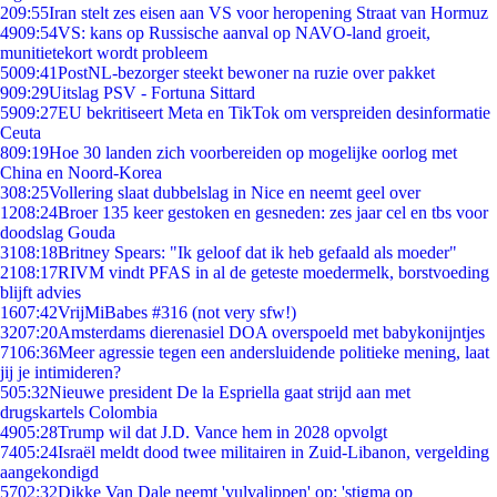
2
09:55
Iran stelt zes eisen aan VS voor heropening Straat van Hormuz
49
09:54
VS: kans op Russische aanval op NAVO-land groeit,
munitietekort wordt probleem
50
09:41
PostNL-bezorger steekt bewoner na ruzie over pakket
9
09:29
Uitslag PSV - Fortuna Sittard
59
09:27
EU bekritiseert Meta en TikTok om verspreiden desinformatie
Ceuta
8
09:19
Hoe 30 landen zich voorbereiden op mogelijke oorlog met
China en Noord-Korea
3
08:25
Vollering slaat dubbelslag in Nice en neemt geel over
12
08:24
Broer 135 keer gestoken en gesneden: zes jaar cel en tbs voor
doodslag Gouda
31
08:18
Britney Spears: "Ik geloof dat ik heb gefaald als moeder"
21
08:17
RIVM vindt PFAS in al de geteste moedermelk, borstvoeding
blijft advies
16
07:42
VrijMiBabes #316 (not very sfw!)
32
07:20
Amsterdams dierenasiel DOA overspoeld met babykonijntjes
71
06:36
Meer agressie tegen een andersluidende politieke mening, laat
jij je intimideren?
5
05:32
Nieuwe president De la Espriella gaat strijd aan met
drugskartels Colombia
49
05:28
Trump wil dat J.D. Vance hem in 2028 opvolgt
74
05:24
Israël meldt dood twee militairen in Zuid-Libanon, vergelding
aangekondigd
57
02:32
Dikke Van Dale neemt 'vulvalippen' op: 'stigma op