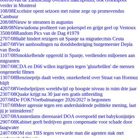
verder in Montreal
1
08/08
Excelsior opent seizoen met ruime zege op promovendus
Cambuur
2
08/08
Nieuw te streamen in augustus
4
08/08
Niewiadoma profiteert van pokerspel en grijpt geel op Ventoux
35
08/08
Random Pics van de Dag #1979
27
07/08
Italië hindert reizigers uit Spanje na migratiecrisis Ceuta
24
07/08
Vier aanhoudingen na doodsbedreiging burgemeester Depla
van Breda
11
07/08
Smokkelbende opgerold in Spanje, verdienden miljoenen aan
migranten
39
07/08
CDA en D66 willen ingrijpen tegen 'gluurbrillen' die mensen
ongemerkt filmen
13
07/08
Benzineprijs daalt verder, onzekerheid over Straat van Hormuz
blijft
42
07/08
Voedselprijzen wereldwijd op hoogste niveau in ruim drie jaar
23
07/08
Quake krijgt na 30 jaar een gratis uitbreiding
2
07/08
De FOK!Voetbalmanager 2026/2027 is begonnen
71
07/08
Meer agressie tegen een andersluidende politieke mening, laat
jij je intimideren?
32
07/08
Amsterdams dierenasiel DOA overspoeld met babykonijntjes
29
07/08
Kabinet geeft bedrijven geen compensatie voor schade door
laagwater
24
07/08
OM eist TBS tegen verwarde man die agenten stak met