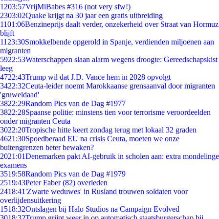
12
03:57
VrijMiBabes #316 (not very sfw!)
23
03:02
Quake krijgt na 30 jaar een gratis uitbreiding
11
01:06
Benzineprijs daalt verder, onzekerheid over Straat van Hormuz
blijft
11
23:30
Smokkelbende opgerold in Spanje, verdienden miljoenen aan
migranten
59
22:53
Waterschappen slaan alarm wegens droogte: Gereedschapskist
leeg
47
22:43
Trump wil dat J.D. Vance hem in 2028 opvolgt
34
22:32
Ceuta-leider noemt Marokkaanse grensaanval door migranten
'gruweldaad'
38
22:29
Random Pics van de Dag #1977
38
22:28
Spaanse politie: minstens tien voor terrorisme veroordeelden
onder migranten Ceuta
30
22:20
Tropische hitte keert zondag terug met lokaal 32 graden
46
21:30
Spoedberaad EU na crisis Ceuta, moeten we onze
buitengrenzen beter bewaken?
20
21:01
Denemarken pakt AI-gebruik in scholen aan: extra mondelinge
examens
35
19:58
Random Pics van de Dag #1979
25
19:43
Peter Faber (82) overleden
24
18:41
'Zwarte weduwes' in Rusland trouwen soldaten voor
overlijdensuitkering
15
18:32
Ontslagen bij Halo Studios na Campaign Evolved
30
18:32
Trump grijpt weer in op automatisch staatsburgerschap bij