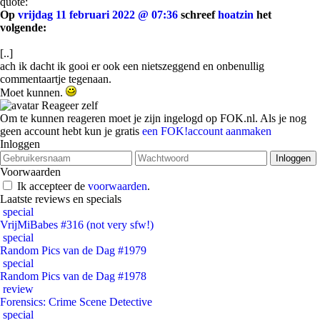
quote:
Op
vrijdag 11 februari 2022 @ 07:36
schreef
hoatzin
het
volgende:
[..]
ach ik dacht ik gooi er ook een nietszeggend en onbenullig
commentaartje tegenaan.
Moet kunnen.
Reageer zelf
Om te kunnen reageren moet je zijn ingelogd op FOK.nl. Als je nog
geen account hebt kun je gratis
een FOK!account aanmaken
Inloggen
Voorwaarden
Ik accepteer de
voorwaarden
.
Laatste reviews en specials
special
VrijMiBabes #316 (not very sfw!)
special
Random Pics van de Dag #1979
special
Random Pics van de Dag #1978
review
Forensics: Crime Scene Detective
special