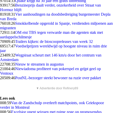
970
14:33
Quake krijgt na 30 jaar een gratis uitbreiding
939
17:56
Benzineprijs daalt verder, onzekerheid over Straat van
Hormuz blijft
819
18:31
Vier aanhoudingen na doodsbedreiging burgemeester Depla
van Breda
760
18:26
Smokkelbende opgerold in Spanje, verdienden miljoenen aan
migranten
729
11:14
OM eist TBS tegen verwarde man die agenten stak met
aardappelschilmesje
709
09:45
Trailers kijken: de bioscoopreleases van week 32
695
17:47
Voedselprijzen wereldwijd op hoogste niveau in ruim drie
jaar
234
09:32
Wegpiraat scheurt met 146 km/u door het centrum van
Amsterdam
227
08:35
Nieuw te streamen in augustus
210
04:46
Niewiadoma profiteert van pokerspel en grijpt geel op
Ventoux
205
09:46
PostNL-bezorger steekt bewoner na ruzie over pakket
▼ Advertentie door Refinery89
Lees ook
0
08:59
Van de Zandschulp overleeft matchpoints, ook Griekspoor
verder in Montreal
0
08:56
Excelsior opent seizoen met ruime zege op promovendus