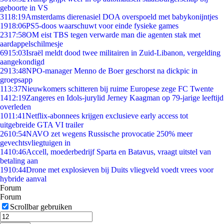
geboorte in VS
31
18:19
Amsterdams dierenasiel DOA overspoeld met babykonijntjes
19
18:06
PS5-doos waarschuwt voor einde fysieke games
23
17:58
OM eist TBS tegen verwarde man die agenten stak met
aardappelschilmesje
69
15:03
Israël meldt dood twee militairen in Zuid-Libanon, vergelding
aangekondigd
29
13:48
NPO-manager Menno de Boer geschorst na dickpic in
groepsapp
1
13:37
Nieuwkomers schitteren bij ruime Europese zege FC Twente
14
12:19
Zangeres en Idols-jurylid Jerney Kaagman op 79-jarige leeftijd
overleden
10
11:41
Netflix-abonnees krijgen exclusieve early access tot
uitgebreide GTA VI trailer
26
10:54
NAVO zet wegens Russische provocatie 250% meer
gevechtsvliegtuigen in
14
10:46
Accell, moederbedrijf Sparta en Batavus, vraagt uitstel van
betaling aan
19
10:44
Drone met explosieven bij Duits vliegveld voedt vrees voor
hybride aanval
Forum
Forum
Scrollbar gebruiken