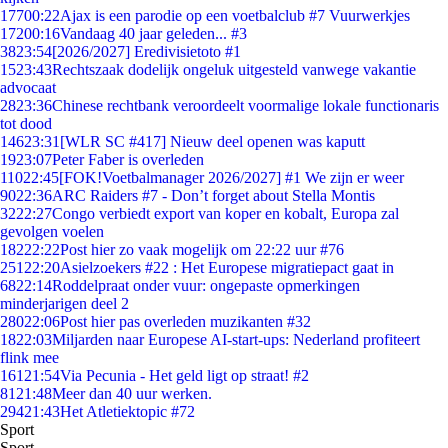
177
00:22
Ajax is een parodie op een voetbalclub #7 Vuurwerkjes
172
00:16
Vandaag 40 jaar geleden... #3
38
23:54
[2026/2027] Eredivisietoto #1
15
23:43
Rechtszaak dodelijk ongeluk uitgesteld vanwege vakantie
advocaat
28
23:36
Chinese rechtbank veroordeelt voormalige lokale functionaris
tot dood
146
23:31
[WLR SC #417] Nieuw deel openen was kaputt
19
23:07
Peter Faber is overleden
110
22:45
[FOK!Voetbalmanager 2026/2027] #1 We zijn er weer
90
22:36
ARC Raiders #7 - Don’t forget about Stella Montis
32
22:27
Congo verbiedt export van koper en kobalt, Europa zal
gevolgen voelen
182
22:22
Post hier zo vaak mogelijk om 22:22 uur #76
251
22:20
Asielzoekers #22 : Het Europese migratiepact gaat in
68
22:14
Roddelpraat onder vuur: ongepaste opmerkingen
minderjarigen deel 2
280
22:06
Post hier pas overleden muzikanten #32
18
22:03
Miljarden naar Europese AI-start-ups: Nederland profiteert
flink mee
161
21:54
Via Pecunia - Het geld ligt op straat! #2
81
21:48
Meer dan 40 uur werken.
294
21:43
Het Atletiektopic #72
Sport
Sport