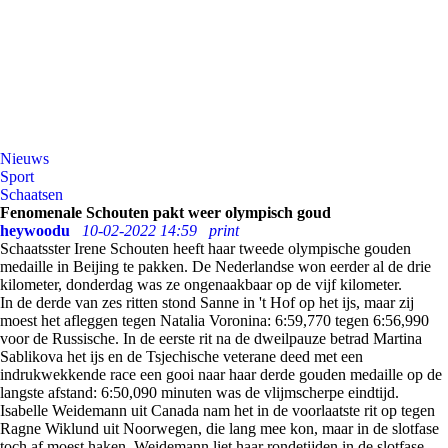
Nieuws
Sport
Schaatsen
Fenomenale Schouten pakt weer olympisch goud
heywoodu
10-02-2022 14:59
print
Schaatsster Irene Schouten heeft haar tweede olympische gouden
medaille in Beijing te pakken. De Nederlandse won eerder al de drie
kilometer, donderdag was ze ongenaakbaar op de vijf kilometer.
In de derde van zes ritten stond Sanne in 't Hof op het ijs, maar zij
moest het afleggen tegen Natalia Voronina: 6:59,770 tegen 6:56,990
voor de Russische. In de eerste rit na de dweilpauze betrad Martina
Sablikova het ijs en de Tsjechische veterane deed met een
indrukwekkende race een gooi naar haar derde gouden medaille op de
langste afstand: 6:50,090 minuten was de vlijmscherpe eindtijd.
Isabelle Weidemann uit Canada nam het in de voorlaatste rit op tegen
Ragne Wiklund uit Noorwegen, die lang mee kon, maar in de slotfase
toch af moest haken. Weidemann liet haar rondetijden in de slotfase