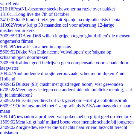
van Breda
2
10:16
PostNL-bezorger steekt bewoner na ruzie over pakket
18
10:11
Long live the 7th of October
24
10:03
Italië hindert reizigers uit Spanje na migratiecrisis Ceuta
1
10:02
Vrouw krijgt 30 maanden cel voor afpersing 12-jarige
misdienaar in kerk
30
09:59
CDA en D66 willen ingrijpen tegen 'gluurbrillen' die mensen
ongemerkt filmen
1
09:58
Nieuw te streamen in augustus
56
09:52
Dikke Van Dale neemt 'vulvalippen' op: 'stigma op
schaamlippen doorbreken'
28
09:50
Kabinet geeft bedrijven geen compensatie voor schade door
laagwater
3
09:47
Aanhoudende droogte veroorzaakt scheuren in dijken Zuid-
Holland
40
09:42
Duitser (93) crasht met quad tegen boom, vier gewonden
67
09:28
Meer agressie tegen een andersluidende politieke mening, laat
jij je intimideren?
25
09:22
Huisarts per direct uit vak gezet om ernstig alcoholmisbruik
66
09:19
Onlyfans-model met G-cup wil als NASA-ambassadeur naar
maan
3
09:14
Niewiadoma profiteert van pokerspel en grijpt geel op Ventoux
15
09:02
Meta krijgt half miljard boete voor mentale schade bij jongeren
24
09:02
Zorgmedewerkster die 's nachts haar vriend bezocht terecht
ontslagen