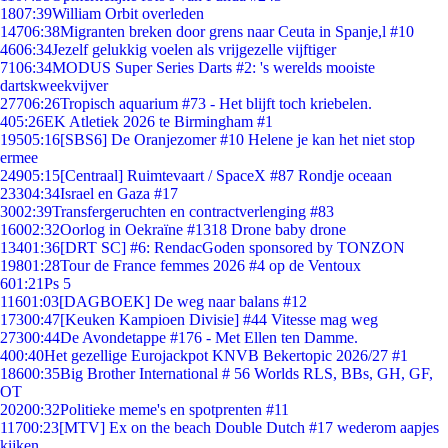
18
07:39
William Orbit overleden
147
06:38
Migranten breken door grens naar Ceuta in Spanje,l #10
46
06:34
Jezelf gelukkig voelen als vrijgezelle vijftiger
71
06:34
MODUS Super Series Darts #2: 's werelds mooiste
dartskweekvijver
277
06:26
Tropisch aquarium #73 - Het blijft toch kriebelen.
4
05:26
EK Atletiek 2026 te Birmingham #1
195
05:16
[SBS6] De Oranjezomer #10 Helene je kan het niet stop
ermee
249
05:15
[Centraal] Ruimtevaart / SpaceX #87 Rondje oceaan
233
04:34
Israel en Gaza #17
30
02:39
Transfergeruchten en contractverlenging #83
160
02:32
Oorlog in Oekraïne #1318 Drone baby drone
134
01:36
[DRT SC] #6: RendacGoden sponsored by TONZON
198
01:28
Tour de France femmes 2026 #4 op de Ventoux
6
01:21
Ps 5
116
01:03
[DAGBOEK] De weg naar balans #12
173
00:47
[Keuken Kampioen Divisie] #44 Vitesse mag weg
273
00:44
De Avondetappe #176 - Met Ellen ten Damme.
4
00:40
Het gezellige Eurojackpot KNVB Bekertopic 2026/27 #1
186
00:35
Big Brother International # 56 Worlds RLS, BBs, GH, GF,
OT
202
00:32
Politieke meme's en spotprenten #11
117
00:23
[MTV] Ex on the beach Double Dutch #17 wederom aapjes
kijken