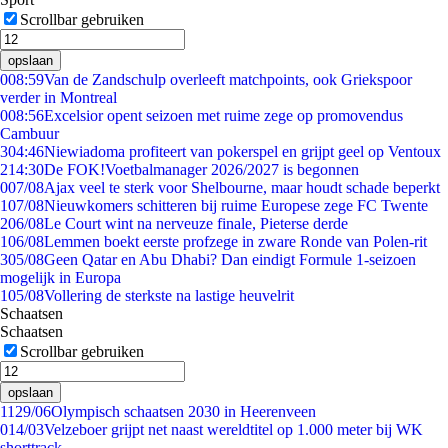
Scrollbar gebruiken
opslaan
0
08:59
Van de Zandschulp overleeft matchpoints, ook Griekspoor
verder in Montreal
0
08:56
Excelsior opent seizoen met ruime zege op promovendus
Cambuur
3
04:46
Niewiadoma profiteert van pokerspel en grijpt geel op Ventoux
2
14:30
De FOK!Voetbalmanager 2026/2027 is begonnen
0
07/08
Ajax veel te sterk voor Shelbourne, maar houdt schade beperkt
1
07/08
Nieuwkomers schitteren bij ruime Europese zege FC Twente
2
06/08
Le Court wint na nerveuze finale, Pieterse derde
1
06/08
Lemmen boekt eerste profzege in zware Ronde van Polen-rit
3
05/08
Geen Qatar en Abu Dhabi? Dan eindigt Formule 1-seizoen
mogelijk in Europa
1
05/08
Vollering de sterkste na lastige heuvelrit
Schaatsen
Schaatsen
Scrollbar gebruiken
opslaan
11
29/06
Olympisch schaatsen 2030 in Heerenveen
0
14/03
Velzeboer grijpt net naast wereldtitel op 1.000 meter bij WK
shorttrack