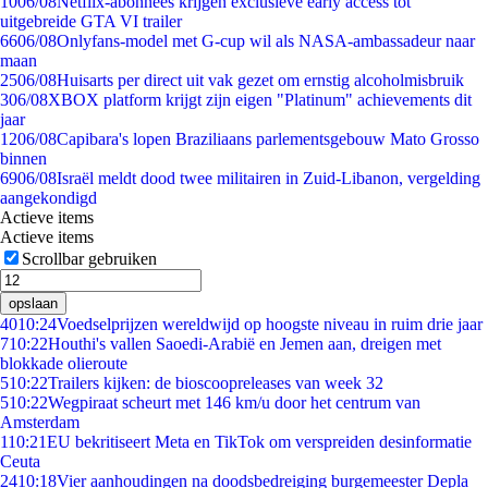
10
06/08
Netflix-abonnees krijgen exclusieve early access tot
uitgebreide GTA VI trailer
66
06/08
Onlyfans-model met G-cup wil als NASA-ambassadeur naar
maan
25
06/08
Huisarts per direct uit vak gezet om ernstig alcoholmisbruik
3
06/08
XBOX platform krijgt zijn eigen "Platinum" achievements dit
jaar
12
06/08
Capibara's lopen Braziliaans parlementsgebouw Mato Grosso
binnen
69
06/08
Israël meldt dood twee militairen in Zuid-Libanon, vergelding
aangekondigd
Actieve items
Actieve items
Scrollbar gebruiken
opslaan
40
10:24
Voedselprijzen wereldwijd op hoogste niveau in ruim drie jaar
7
10:22
Houthi's vallen Saoedi-Arabië en Jemen aan, dreigen met
blokkade olieroute
5
10:22
Trailers kijken: de bioscoopreleases van week 32
5
10:22
Wegpiraat scheurt met 146 km/u door het centrum van
Amsterdam
1
10:21
EU bekritiseert Meta en TikTok om verspreiden desinformatie
Ceuta
24
10:18
Vier aanhoudingen na doodsbedreiging burgemeester Depla