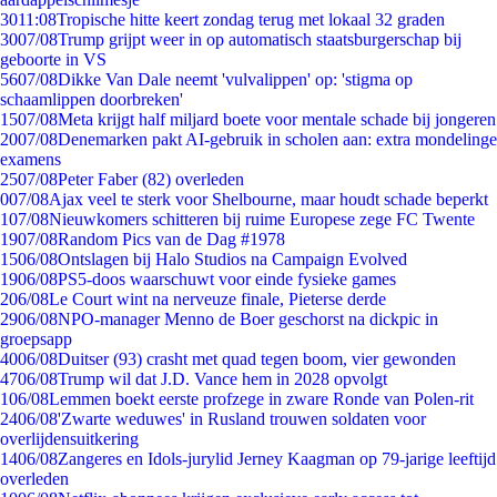
30
11:08
Tropische hitte keert zondag terug met lokaal 32 graden
30
07/08
Trump grijpt weer in op automatisch staatsburgerschap bij
geboorte in VS
56
07/08
Dikke Van Dale neemt 'vulvalippen' op: 'stigma op
schaamlippen doorbreken'
15
07/08
Meta krijgt half miljard boete voor mentale schade bij jongeren
20
07/08
Denemarken pakt AI-gebruik in scholen aan: extra mondelinge
examens
25
07/08
Peter Faber (82) overleden
0
07/08
Ajax veel te sterk voor Shelbourne, maar houdt schade beperkt
1
07/08
Nieuwkomers schitteren bij ruime Europese zege FC Twente
19
07/08
Random Pics van de Dag #1978
15
06/08
Ontslagen bij Halo Studios na Campaign Evolved
19
06/08
PS5-doos waarschuwt voor einde fysieke games
2
06/08
Le Court wint na nerveuze finale, Pieterse derde
29
06/08
NPO-manager Menno de Boer geschorst na dickpic in
groepsapp
40
06/08
Duitser (93) crasht met quad tegen boom, vier gewonden
47
06/08
Trump wil dat J.D. Vance hem in 2028 opvolgt
1
06/08
Lemmen boekt eerste profzege in zware Ronde van Polen-rit
24
06/08
'Zwarte weduwes' in Rusland trouwen soldaten voor
overlijdensuitkering
14
06/08
Zangeres en Idols-jurylid Jerney Kaagman op 79-jarige leeftijd
overleden