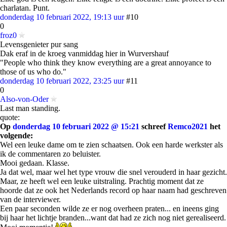
charlatan. Punt.
donderdag 10 februari 2022, 19:13 uur
#10
0
froz0
Levensgenieter pur sang
Dak eraf in de kroeg vanmiddag hier in Wurvershauf
"People who think they know everything are a great annoyance to
those of us who do."
donderdag 10 februari 2022, 23:25 uur
#11
0
Also-von-Oder
Last man standing.
quote:
Op
donderdag 10 februari 2022 @ 15:21
schreef
Remco2021
het
volgende:
Wel een leuke dame om te zien schaatsen. Ook een harde werkster als
ik de commentaren zo beluister.
Mooi gedaan. Klasse.
Ja dat wel, maar wel het type vrouw die snel verouderd in haar gezicht.
Maar, ze heeft wel een leuke uitstraling. Prachtig moment dat ze
hoorde dat ze ook het Nederlands record op haar naam had geschreven
van de interviewer.
Een paar seconden wilde ze er nog overheen praten... en ineens ging
bij haar het lichtje branden...want dat had ze zich nog niet gerealiseerd.