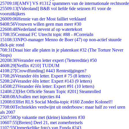
257
09:18
[AMV] VS #1312 spammers van de internationale rechtsorde
255
09:13
[Videoland] B&B vol liefde 6de seizoen #1 voor de
vooruitkijkers
260
09:06
Hennie van der Most failliet verklaard
94
08:56
Vrouwen willen geen man meer #30
226
08:48
Nederland stevent af op watertekort
17
08:35
Centraal FC Utrecht topic #88 - #CorreiaIn
151
08:33
NPO-manager Menno de Boer (47) op non-actief stuurde
dick-pic rond
7
08:31
Draai hier alle platen in je platenkast #32 (The Torture Never
Stops)
202
08:30
Verander een letter expert (7lettereditie) #50
46
08:29
[Netflix #210] TUDUM
41
08:27
[Crowdfunding] #443 Rentestijgingen?
17
08:26
Verander één letter. Expert # 75 (8 letters)
52
08:24
Verander één letter: Expert #143 (9 letters)
145
08:23
Verander één letter: Expert #91 (10 letters)
124
08:23
[Het Officiële Steam Topic #201] Steamrolled
74
08:08
Afvallen met injecties #4
120
08:03
Het RLS Social Media-topic #160 Zonder Kolonel!!
77
08:00
Techniekles verdwijnt uit onderbouw: maar half zo veel uren
als 2007
25
07:58
Op vakantie met (kleine) kinderen #30
106
07:55
[Breien] Deel 21, met zomerbreisels
11
07:55
Opmerkelijke foto's van Funda #243