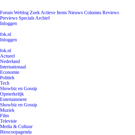
Forum
Weblog
Zoek
Actieve Items
Nieuws
Columns
Reviews
Previews
Specials
Archief
Inloggen
fok.nl
Inloggen
fok.nl
Actueel
Nederland
Internationaal
Economie
Politiek
Tech
Showbiz en Gossip
Opmerkelijk
Entertainment
Showbiz en Gossip
Muziek
Film
Televisie
Media & Cultuur
Bioscoopagenda