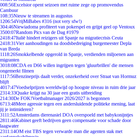
0
08:56
Excelsior opent seizoen met ruime zege op promovendus
Cambuur
1
08:35
Nieuw te streamen in augustus
12
06:54
VrijMiBabes #316 (not very sfw!)
3
04:46
Niewiadoma profiteert van pokerspel en grijpt geel op Ventoux
35
00:07
Random Pics van de Dag #1979
24
18:47
Italië hindert reizigers uit Spanje na migratiecrisis Ceuta
24
18:31
Vier aanhoudingen na doodsbedreiging burgemeester Depla
van Breda
11
18:26
Smokkelbende opgerold in Spanje, verdienden miljoenen aan
migranten
30
18:08
CDA en D66 willen ingrijpen tegen 'gluurbrillen' die mensen
ongemerkt filmen
11
17:56
Benzineprijs daalt verder, onzekerheid over Straat van Hormuz
blijft
40
17:47
Voedselprijzen wereldwijd op hoogste niveau in ruim drie jaar
23
14:33
Quake krijgt na 30 jaar een gratis uitbreiding
2
14:30
De FOK!Voetbalmanager 2026/2027 is begonnen
67
13:48
Meer agressie tegen een andersluidende politieke mening, laat
jij je intimideren?
31
11:52
Amsterdams dierenasiel DOA overspoeld met babykonijntjes
28
11:46
Kabinet geeft bedrijven geen compensatie voor schade door
laagwater
23
11:14
OM eist TBS tegen verwarde man die agenten stak met
aardappelschilmesje