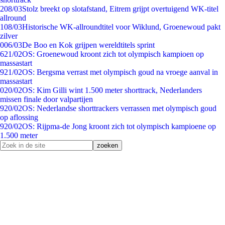
2
08/03
Stolz breekt op slotafstand, Eitrem grijpt overtuigend WK-titel
allround
1
08/03
Historische WK-allroundtitel voor Wiklund, Groenewoud pakt
zilver
0
06/03
De Boo en Kok grijpen wereldtitels sprint
6
21/02
OS: Groenewoud kroont zich tot olympisch kampioen op
massastart
9
21/02
OS: Bergsma verrast met olympisch goud na vroege aanval in
massastart
0
20/02
OS: Kim Gilli wint 1.500 meter shorttrack, Nederlanders
missen finale door valpartijen
9
20/02
OS: Nederlandse shorttrackers verrassen met olympisch goud
op aflossing
9
20/02
OS: Rijpma-de Jong kroont zich tot olympisch kampioene op
1.500 meter