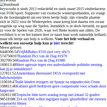
heywoodu
heywoodu is sinds 2013 redactielid en sinds maart 2015 eindredacteur
van FOK!sport. Supporter van exotische wintersportlanden, en vraagt
in die hoedanigheid om een klein beetje hulp: zijn vriendin plaatste
zich in 2022 voor de Winterspelen, maar kreeg kort daarna een zwaar
ongeluk op weg naar die Spelen. Inmiddels is ze deels hersteld, en gaat
ze voor de Spelen van 2026, waar wel flinke kosten aan zitten. De
vechtlust is er en het trainen doet ze naast haar werk natuurlijk keihard,
maar elk beetje aan hulp is welkom.
Voor het hele verhaal en
wellicht een eurootje hulp kun je
hier
terecht!
Meest gelezen
64483
06:54
VrijMiBabes #316 (not very sfw!)
57475
00:07
Random Pics van de Dag #1979
3927
09:56
Random Pics van de Dag #1980
1690
13:48
Meer agressie tegen een andersluidende politieke mening,
laat jij je intimideren?
1278
11:52
Amsterdams dierenasiel DOA overspoeld met
babykonijntjes
1100
18:47
Italië hindert reizigers uit Spanje na migratiecrisis Ceuta
1088
11:46
Kabinet geeft bedrijven geen compensatie voor schade door
laagwater
1028
11:08
Tropische hitte keert zondag terug met lokaal 32 graden
985
18:08
CDA en D66 willen ingrijpen tegen 'gluurbrillen' die mensen
ongemerkt filmen