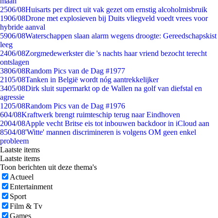
maan
25
06/08
Huisarts per direct uit vak gezet om ernstig alcoholmisbruik
19
06/08
Drone met explosieven bij Duits vliegveld voedt vrees voor
hybride aanval
59
06/08
Waterschappen slaan alarm wegens droogte: Gereedschapskist
leeg
24
06/08
Zorgmedewerkster die 's nachts haar vriend bezocht terecht
ontslagen
38
06/08
Random Pics van de Dag #1977
21
05/08
Tanken in België wordt nóg aantrekkelijker
34
05/08
Dirk sluit supermarkt op de Wallen na golf van diefstal en
agressie
12
05/08
Random Pics van de Dag #1976
6
04/08
Kraftwerk brengt ruimteschip terug naar Eindhoven
20
04/08
Apple vecht Britse eis tot inbouwen backdoor in iCloud aan
85
04/08
'Witte' mannen discrimineren is volgens OM geen enkel
probleem
Laatste items
Laatste items
Toon berichten uit deze thema's
Actueel
Entertainment
Sport
Film & Tv
Games