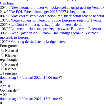
Cambuur
3
04:46
Niewiadoma profiteert van pokerspel en grijpt geel op Ventoux
2
14:30
De FOK!Voetbalmanager 2026/2027 is begonnen
0
07/08
Ajax veel te sterk voor Shelbourne, maar houdt schade beperkt
1
07/08
Nieuwkomers schitteren bij ruime Europese zege FC Twente
2
06/08
Le Court wint na nerveuze finale, Pieterse derde
1
06/08
Lemmen boekt eerste profzege in zware Ronde van Polen-rit
3
05/08
Geen Qatar en Abu Dhabi? Dan eindigt Formule 1-seizoen
mogelijk in Europa
1
05/08
Vollering de sterkste na lastige heuvelrit
Font-grootte:
Normaal
Kleiner
regelhoogte :
Normaal
Kleiner
14 reacties
donderdag 10 februari 2022, 15:06 uur
#1
0
Axel16
Op naar de 4!
w00t
donderdag 10 februari 2022, 15:21 uur
#2
0