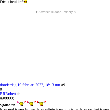
Die is heul lief
▼ Advertentie door Refinery89
donderdag 10 februari 2022, 18:13 uur
#9
0
RRRobert
&#8800;
S
goud
ten
Elke god is een leugen. Elke religie is een doctrine. Elke profeet is een