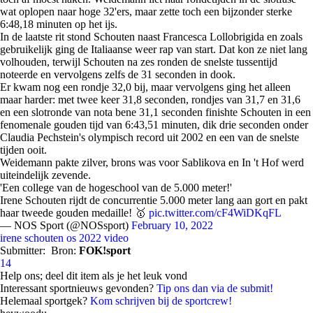
wat oplopen naar hoge 32'ers, maar zette toch een bijzonder sterke
6:48,18 minuten op het ijs.
In de laatste rit stond Schouten naast Francesca Lollobrigida en zoals
gebruikelijk ging de Italiaanse weer rap van start. Dat kon ze niet lang
volhouden, terwijl Schouten na zes ronden de snelste tussentijd
noteerde en vervolgens zelfs de 31 seconden in dook.
Er kwam nog een rondje 32,0 bij, maar vervolgens ging het alleen
maar harder: met twee keer 31,8 seconden, rondjes van 31,7 en 31,6
en een slotronde van nota bene 31,1 seconden finishte Schouten in een
fenomenale gouden tijd van 6:43,51 minuten, dik drie seconden onder
Claudia Pechstein's olympisch record uit 2002 en een van de snelste
tijden ooit.
Weidemann pakte zilver, brons was voor Sablikova en In 't Hof werd
uiteindelijk zevende.
'Een college van de hogeschool van de 5.000 meter!'
Irene Schouten rijdt de concurrentie 5.000 meter lang aan gort en pakt
haar tweede gouden medaille! 🥇
pic.twitter.com/cF4WiDKqFL
— NOS Sport (@NOSsport)
February 10, 2022
irene schouten
os 2022
video
Submitter:
Bron:
FOK!sport
14
Help ons; deel dit item als je het leuk vond
Interessant sportnieuws gevonden?
Tip ons dan via de submit!
Helemaal sportgek?
Kom schrijven bij de sportcrew!