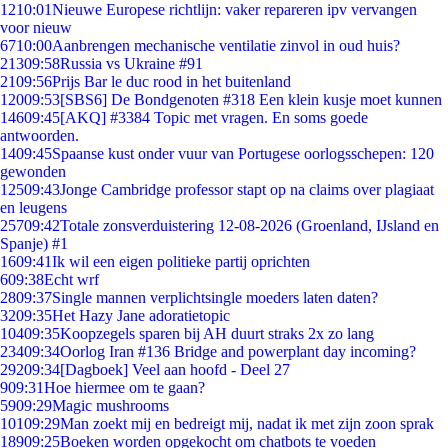
12
10:01
Nieuwe Europese richtlijn: vaker repareren ipv vervangen
voor nieuw
67
10:00
Aanbrengen mechanische ventilatie zinvol in oud huis?
213
09:58
Russia vs Ukraine #91
21
09:56
Prijs Bar le duc rood in het buitenland
120
09:53
[SBS6] De Bondgenoten #318 Een klein kusje moet kunnen
146
09:45
[AKQ] #3384 Topic met vragen. En soms goede
antwoorden.
14
09:45
Spaanse kust onder vuur van Portugese oorlogsschepen: 120
gewonden
125
09:43
Jonge Cambridge professor stapt op na claims over plagiaat
en leugens
257
09:42
Totale zonsverduistering 12-08-2026 (Groenland, IJsland en
Spanje) #1
16
09:41
Ik wil een eigen politieke partij oprichten
6
09:38
Echt wrf
28
09:37
Single mannen verplichtsingle moeders laten daten?
32
09:35
Het Hazy Jane adoratietopic
104
09:35
Koopzegels sparen bij AH duurt straks 2x zo lang
234
09:34
Oorlog Iran #136 Bridge and powerplant day incoming?
292
09:34
[Dagboek] Veel aan hoofd - Deel 27
9
09:31
Hoe hiermee om te gaan?
59
09:29
Magic mushrooms
101
09:29
Man zoekt mij en bedreigt mij, nadat ik met zijn zoon sprak
189
09:25
Boeken worden opgekocht om chatbots te voeden