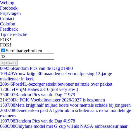
Weblog
Fotoboek
Prijsvragen
Contact
Colofon
Feedback
Tip de redactie
FOK!
FOK!
Scrollbar gebruiken
opslaan
0
09:56
Random Pics van de Dag #1980
1
09:49
Vrouw krijgt 30 maanden cel voor afpersing 12-jarige
misdienaar in kerk
2
09:46
PostNL-bezorger steekt bewoner na ruzie over pakket
12
06:54
VrijMiBabes #316 (not very sfw!)
35
00:07
Random Pics van de Dag #1979
2
14:30
De FOK!Voetbalmanager 2026/2027 is begonnen
15
07/08
Meta krijgt half miljard boete voor mentale schade bij jongeren
20
07/08
Denemarken pakt AI-gebruik in scholen aan: extra mondelinge
examens
19
07/08
Random Pics van de Dag #1978
66
06/08
Onlyfans-model met G-cup wil als NASA-ambassadeur naar