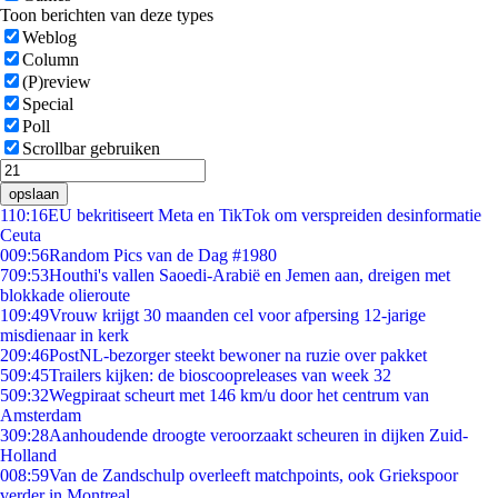
Toon berichten van deze types
Weblog
Column
(P)review
Special
Poll
Scrollbar gebruiken
opslaan
1
10:16
EU bekritiseert Meta en TikTok om verspreiden desinformatie
Ceuta
0
09:56
Random Pics van de Dag #1980
7
09:53
Houthi's vallen Saoedi-Arabië en Jemen aan, dreigen met
blokkade olieroute
1
09:49
Vrouw krijgt 30 maanden cel voor afpersing 12-jarige
misdienaar in kerk
2
09:46
PostNL-bezorger steekt bewoner na ruzie over pakket
5
09:45
Trailers kijken: de bioscoopreleases van week 32
5
09:32
Wegpiraat scheurt met 146 km/u door het centrum van
Amsterdam
3
09:28
Aanhoudende droogte veroorzaakt scheuren in dijken Zuid-
Holland
0
08:59
Van de Zandschulp overleeft matchpoints, ook Griekspoor
verder in Montreal