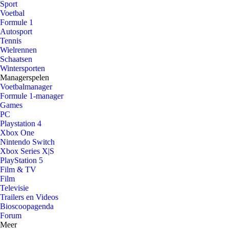
Sport
Voetbal
Formule 1
Autosport
Tennis
Wielrennen
Schaatsen
Wintersporten
Managerspelen
Voetbalmanager
Formule 1-manager
Games
PC
Playstation 4
Xbox One
Nintendo Switch
Xbox Series X|S
PlayStation 5
Film & TV
Film
Televisie
Trailers en Videos
Bioscoopagenda
Forum
Meer