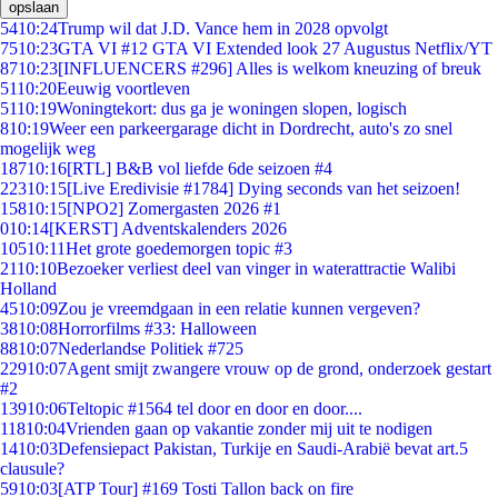
opslaan
54
10:24
Trump wil dat J.D. Vance hem in 2028 opvolgt
75
10:23
GTA VI #12 GTA VI Extended look 27 Augustus Netflix/YT
87
10:23
[INFLUENCERS #296] Alles is welkom kneuzing of breuk
51
10:20
Eeuwig voortleven
51
10:19
Woningtekort: dus ga je woningen slopen, logisch
8
10:19
Weer een parkeergarage dicht in Dordrecht, auto's zo snel
mogelijk weg
187
10:16
[RTL] B&B vol liefde 6de seizoen #4
223
10:15
[Live Eredivisie #1784] Dying seconds van het seizoen!
158
10:15
[NPO2] Zomergasten 2026 #1
0
10:14
[KERST] Adventskalenders 2026
105
10:11
Het grote goedemorgen topic #3
21
10:10
Bezoeker verliest deel van vinger in waterattractie Walibi
Holland
45
10:09
Zou je vreemdgaan in een relatie kunnen vergeven?
38
10:08
Horrorfilms #33: Halloween
88
10:07
Nederlandse Politiek #725
229
10:07
Agent smijt zwangere vrouw op de grond, onderzoek gestart
#2
139
10:06
Teltopic #1564 tel door en door en door....
118
10:04
Vrienden gaan op vakantie zonder mij uit te nodigen
14
10:03
Defensiepact Pakistan, Turkije en Saudi-Arabië bevat art.5
clausule?
59
10:03
[ATP Tour] #169 Tosti Tallon back on fire