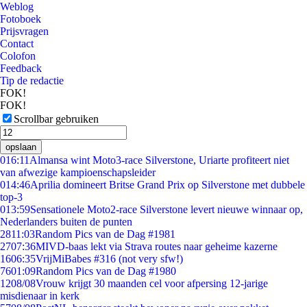
Weblog
Fotoboek
Prijsvragen
Contact
Colofon
Feedback
Tip de redactie
FOK!
FOK!
Scrollbar gebruiken
opslaan
0
16:11
Almansa wint Moto3-race Silverstone, Uriarte profiteert niet
van afwezige kampioenschapsleider
0
14:46
Aprilia domineert Britse Grand Prix op Silverstone met dubbele
top-3
0
13:59
Sensationele Moto2-race Silverstone levert nieuwe winnaar op,
Nederlanders buiten de punten
28
11:03
Random Pics van de Dag #1981
27
07:36
MIVD-baas lekt via Strava routes naar geheime kazerne
16
06:35
VrijMiBabes #316 (not very sfw!)
76
01:09
Random Pics van de Dag #1980
12
08/08
Vrouw krijgt 30 maanden cel voor afpersing 12-jarige
misdienaar in kerk