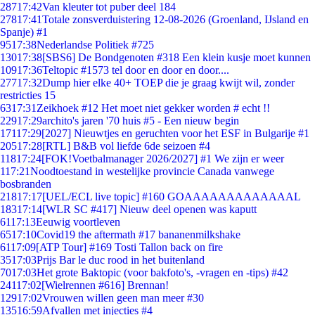
287
17:42
Van kleuter tot puber deel 184
278
17:41
Totale zonsverduistering 12-08-2026 (Groenland, IJsland en
Spanje) #1
95
17:38
Nederlandse Politiek #725
130
17:38
[SBS6] De Bondgenoten #318 Een klein kusje moet kunnen
109
17:36
Teltopic #1573 tel door en door en door....
277
17:32
Dump hier elke 40+ TOEP die je graag kwijt wil, zonder
restricties 15
63
17:31
Zeikhoek #12 Het moet niet gekker worden # echt !!
229
17:29
archito's jaren '70 huis #5 - Een nieuw begin
171
17:29
[2027] Nieuwtjes en geruchten voor het ESF in Bulgarije #1
205
17:28
[RTL] B&B vol liefde 6de seizoen #4
118
17:24
[FOK!Voetbalmanager 2026/2027] #1 We zijn er weer
1
17:21
Noodtoestand in westelijke provincie Canada vanwege
bosbranden
218
17:17
[UEL/ECL live topic] #160 GOAAAAAAAAAAAAAL
183
17:14
[WLR SC #417] Nieuw deel openen was kaputt
61
17:13
Eeuwig voortleven
65
17:10
Covid19 the aftermath #17 bananenmilkshake
61
17:09
[ATP Tour] #169 Tosti Tallon back on fire
35
17:03
Prijs Bar le duc rood in het buitenland
70
17:03
Het grote Baktopic (voor bakfoto's, -vragen en -tips) #42
241
17:02
[Wielrennen #616] Brennan!
129
17:02
Vrouwen willen geen man meer #30
135
16:59
Afvallen met injecties #4