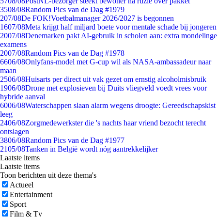
57
08/08
PostNL-bezorger steekt bewoner na ruzie over pakket
35
08/08
Random Pics van de Dag #1979
2
07/08
De FOK!Voetbalmanager 2026/2027 is begonnen
16
07/08
Meta krijgt half miljard boete voor mentale schade bij jongeren
20
07/08
Denemarken pakt AI-gebruik in scholen aan: extra mondelinge
examens
20
07/08
Random Pics van de Dag #1978
66
06/08
Onlyfans-model met G-cup wil als NASA-ambassadeur naar
maan
25
06/08
Huisarts per direct uit vak gezet om ernstig alcoholmisbruik
19
06/08
Drone met explosieven bij Duits vliegveld voedt vrees voor
hybride aanval
60
06/08
Waterschappen slaan alarm wegens droogte: Gereedschapskist
leeg
24
06/08
Zorgmedewerkster die 's nachts haar vriend bezocht terecht
ontslagen
38
06/08
Random Pics van de Dag #1977
21
05/08
Tanken in België wordt nóg aantrekkelijker
Laatste items
Laatste items
Toon berichten uit deze thema's
Actueel
Entertainment
Sport
Film & Tv