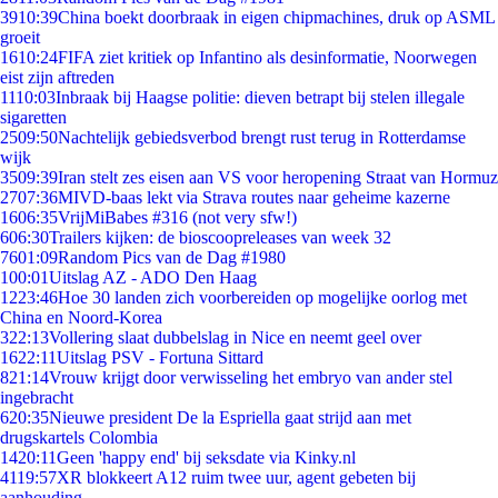
39
10:39
China boekt doorbraak in eigen chipmachines, druk op ASML
groeit
16
10:24
FIFA ziet kritiek op Infantino als desinformatie, Noorwegen
eist zijn aftreden
11
10:03
Inbraak bij Haagse politie: dieven betrapt bij stelen illegale
sigaretten
25
09:50
Nachtelijk gebiedsverbod brengt rust terug in Rotterdamse
wijk
35
09:39
Iran stelt zes eisen aan VS voor heropening Straat van Hormuz
27
07:36
MIVD-baas lekt via Strava routes naar geheime kazerne
16
06:35
VrijMiBabes #316 (not very sfw!)
6
06:30
Trailers kijken: de bioscoopreleases van week 32
76
01:09
Random Pics van de Dag #1980
1
00:01
Uitslag AZ - ADO Den Haag
12
23:46
Hoe 30 landen zich voorbereiden op mogelijke oorlog met
China en Noord-Korea
3
22:13
Vollering slaat dubbelslag in Nice en neemt geel over
16
22:11
Uitslag PSV - Fortuna Sittard
8
21:14
Vrouw krijgt door verwisseling het embryo van ander stel
ingebracht
6
20:35
Nieuwe president De la Espriella gaat strijd aan met
drugskartels Colombia
14
20:11
Geen 'happy end' bij seksdate via Kinky.nl
41
19:57
XR blokkeert A12 ruim twee uur, agent gebeten bij
aanhouding