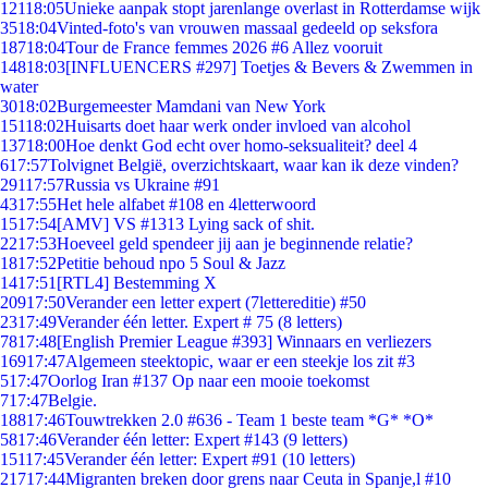
121
18:05
Unieke aanpak stopt jarenlange overlast in Rotterdamse wijk
35
18:04
Vinted-foto's van vrouwen massaal gedeeld op seksfora
187
18:04
Tour de France femmes 2026 #6 Allez vooruit
148
18:03
[INFLUENCERS #297] Toetjes & Bevers & Zwemmen in
water
30
18:02
Burgemeester Mamdani van New York
151
18:02
Huisarts doet haar werk onder invloed van alcohol
137
18:00
Hoe denkt God echt over homo-seksualiteit? deel 4
6
17:57
Tolvignet België, overzichtskaart, waar kan ik deze vinden?
291
17:57
Russia vs Ukraine #91
43
17:55
Het hele alfabet #108 en 4letterwoord
15
17:54
[AMV] VS #1313 Lying sack of shit.
22
17:53
Hoeveel geld spendeer jij aan je beginnende relatie?
18
17:52
Petitie behoud npo 5 Soul & Jazz
14
17:51
[RTL4] Bestemming X
209
17:50
Verander een letter expert (7lettereditie) #50
23
17:49
Verander één letter. Expert # 75 (8 letters)
78
17:48
[English Premier League #393] Winnaars en verliezers
169
17:47
Algemeen steektopic, waar er een steekje los zit #3
5
17:47
Oorlog Iran #137 Op naar een mooie toekomst
7
17:47
Belgie.
188
17:46
Touwtrekken 2.0 #636 - Team 1 beste team *G* *O*
58
17:46
Verander één letter: Expert #143 (9 letters)
151
17:45
Verander één letter: Expert #91 (10 letters)
217
17:44
Migranten breken door grens naar Ceuta in Spanje,l #10