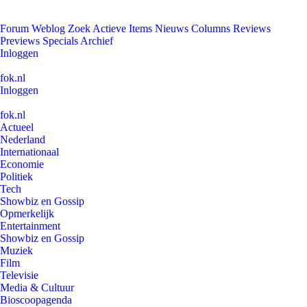
Forum
Weblog
Zoek
Actieve Items
Nieuws
Columns
Reviews
Previews
Specials
Archief
Inloggen
fok.nl
Inloggen
fok.nl
Actueel
Nederland
Internationaal
Economie
Politiek
Tech
Showbiz en Gossip
Opmerkelijk
Entertainment
Showbiz en Gossip
Muziek
Film
Televisie
Media & Cultuur
Bioscoopagenda