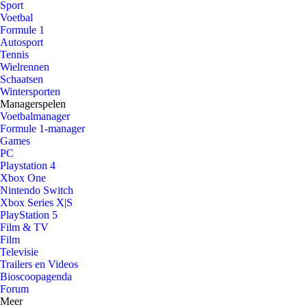
Sport
Voetbal
Formule 1
Autosport
Tennis
Wielrennen
Schaatsen
Wintersporten
Managerspelen
Voetbalmanager
Formule 1-manager
Games
PC
Playstation 4
Xbox One
Nintendo Switch
Xbox Series X|S
PlayStation 5
Film & TV
Film
Televisie
Trailers en Videos
Bioscoopagenda
Forum
Meer