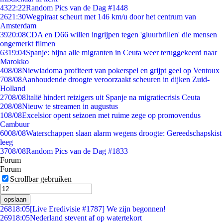
43
22:22
Random Pics van de Dag #1448
26
21:30
Wegpiraat scheurt met 146 km/u door het centrum van
Amsterdam
39
20:08
CDA en D66 willen ingrijpen tegen 'gluurbrillen' die mensen
ongemerkt filmen
63
19:04
Spanje: bijna alle migranten in Ceuta weer teruggekeerd naar
Marokko
4
08/08
Niewiadoma profiteert van pokerspel en grijpt geel op Ventoux
7
08/08
Aanhoudende droogte veroorzaakt scheuren in dijken Zuid-
Holland
27
08/08
Italië hindert reizigers uit Spanje na migratiecrisis Ceuta
2
08/08
Nieuw te streamen in augustus
1
08/08
Excelsior opent seizoen met ruime zege op promovendus
Cambuur
60
08/08
Waterschappen slaan alarm wegens droogte: Gereedschapskist
leeg
37
08/08
Random Pics van de Dag #1833
Forum
Forum
Scrollbar gebruiken
opslaan
268
18:05
[Live Eredivisie #1787] We zijn begonnen!
269
18:05
Nederland stevent af op watertekort