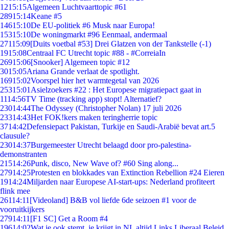
12
15:15
Algemeen Luchtvaarttopic #61
289
15:14
Keane #5
146
15:10
De EU-politiek #6 Musk naar Europa!
153
15:10
De woningmarkt #96 Eenmaal, andermaal
271
15:09
[Duits voetbal #53] Drei Glatzen von der Tankstelle (-1)
19
15:08
Centraal FC Utrecht topic #88 - #CorreiaIn
269
15:06
[Snooker] Algemeen topic #12
30
15:05
Ariana Grande verlaat de spotlight.
169
15:02
Voorspel hier het warmtegetal van 2026
253
15:01
Asielzoekers #22 : Het Europese migratiepact gaat in
11
14:56
TV Time (tracking app) stopt! Alternatief?
230
14:44
The Odyssey (Christopher Nolan) 17 juli 2026
233
14:43
Het FOK!kers maken teringherrie topic
37
14:42
Defensiepact Pakistan, Turkije en Saudi-Arabië bevat art.5
clausule?
230
14:37
Burgemeester Utrecht belaagd door pro-palestina-
demonstranten
215
14:26
Punk, disco, New Wave of? #60 Sing along...
279
14:25
Protesten en blokkades van Extinction Rebellion #24 Eieren
19
14:24
Miljarden naar Europese AI-start-ups: Nederland profiteert
flink mee
261
14:11
[Videoland] B&B vol liefde 6de seizoen #1 voor de
vooruitkijkers
279
14:11
[F1 SC] Get a Room #4
196
14:02
Wat je ook stemt, je krijgt in NL altijd Links Liberaal Beleid.