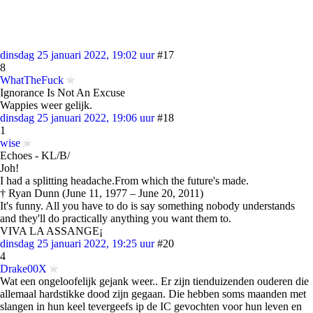
dinsdag 25 januari 2022, 19:02 uur
#17
8
WhatTheFuck
Ignorance Is Not An Excuse
Wappies weer gelijk.
dinsdag 25 januari 2022, 19:06 uur
#18
1
wise
Echoes - KL/B/
Joh!
I had a splitting headache.From which the future's made.
† Ryan Dunn (June 11, 1977 – June 20, 2011)
It's funny. All you have to do is say something nobody understands
and they'll do practically anything you want them to.
VIVA LA ASSANGE¡
dinsdag 25 januari 2022, 19:25 uur
#20
4
Drake00X
Wat een ongeloofelijk gejank weer.. Er zijn tienduizenden ouderen die
allemaal hardstikke dood zijn gegaan. Die hebben soms maanden met
slangen in hun keel tevergeefs ip de IC gevochten voor hun leven en