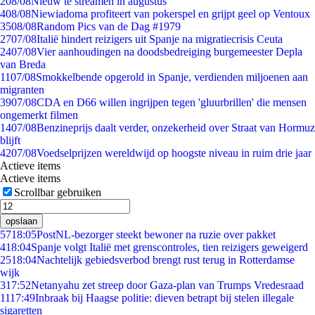
2
08/08
Nieuw te streamen in augustus
4
08/08
Niewiadoma profiteert van pokerspel en grijpt geel op Ventoux
35
08/08
Random Pics van de Dag #1979
27
07/08
Italië hindert reizigers uit Spanje na migratiecrisis Ceuta
24
07/08
Vier aanhoudingen na doodsbedreiging burgemeester Depla
van Breda
11
07/08
Smokkelbende opgerold in Spanje, verdienden miljoenen aan
migranten
39
07/08
CDA en D66 willen ingrijpen tegen 'gluurbrillen' die mensen
ongemerkt filmen
14
07/08
Benzineprijs daalt verder, onzekerheid over Straat van Hormuz
blijft
42
07/08
Voedselprijzen wereldwijd op hoogste niveau in ruim drie jaar
Actieve items
Actieve items
Scrollbar gebruiken
opslaan
57
18:05
PostNL-bezorger steekt bewoner na ruzie over pakket
4
18:04
Spanje volgt Italië met grenscontroles, tien reizigers geweigerd
25
18:04
Nachtelijk gebiedsverbod brengt rust terug in Rotterdamse
wijk
3
17:52
Netanyahu zet streep door Gaza-plan van Trumps Vredesraad
11
17:49
Inbraak bij Haagse politie: dieven betrapt bij stelen illegale
sigaretten