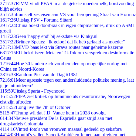
27
17:37
RIVM vindt PFAS in al de geteste moedermelk, borstvoeding
blijft advies
35
17:35
Iran stelt zes eisen aan VS voor heropening Straat van Hormuz
16
17:26
Uitslag PSV - Fortuna Sittard
39
17:24
China boekt doorbraak in eigen chipmachines, druk op ASML
groeit
14
17:23
Geen 'happy end' bij seksdate via Kinky.nl
35
17:22
Britney Spears: "Ik geloof dat ik heb gefaald als moeder"
27
17:18
MIVD-baas lekt via Strava routes naar geheime kazerne
68
17:15
EU bekritiseert Meta en TikTok om verspreiden desinformatie
Ceuta
12
16:44
Hoe 30 landen zich voorbereiden op mogelijke oorlog met
China en Noord-Korea
28
16:33
Random Pics van de Dag #1981
72
16:01
Meer agressie tegen een andersluidende politieke mening, laat
jij je intimideren?
1
15:59
Uitslag Sparta - Feyenoord
16
15:52
FIFA ziet kritiek op Infantino als desinformatie, Noorwegen
eist zijn aftreden
24
15:52
Long live the 7th of October
51
15:47
Trump wil dat J.D. Vance hem in 2028 opvolgt
6
14:34
Nieuwe president De la Espriella gaat strijd aan met
drugskartels Colombia
41
14:16
Vinted-foto's van vrouwen massaal gedeeld op seksfora
44
14:03
Houthi's vallen Saoedi-Arabië en Jemen aan, dreigen met