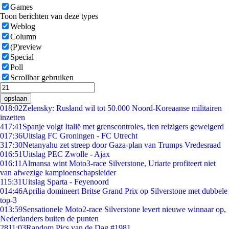
Games
Toon berichten van deze types
Weblog
Column
(P)review
Special
Poll
Scrollbar gebruiken
opslaan
0
18:02
Zelensky: Rusland wil tot 50.000 Noord-Koreaanse militairen
inzetten
4
17:41
Spanje volgt Italië met grenscontroles, tien reizigers geweigerd
0
17:36
Uitslag FC Groningen - FC Utrecht
3
17:30
Netanyahu zet streep door Gaza-plan van Trumps Vredesraad
0
16:51
Uitslag PEC Zwolle - Ajax
0
16:11
Almansa wint Moto3-race Silverstone, Uriarte profiteert niet
van afwezige kampioenschapsleider
1
15:31
Uitslag Sparta - Feyenoord
0
14:46
Aprilia domineert Britse Grand Prix op Silverstone met dubbele
top-3
0
13:59
Sensationele Moto2-race Silverstone levert nieuwe winnaar op,
Nederlanders buiten de punten
28
11:03
Random Pics van de Dag #1981