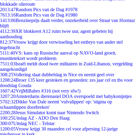
blokkade olieroute
20
13:47
Random Pics van de Dag #1978
76
13:16
Random Pics van de Dag #1980
14
13:06
Benzineprijs daalt verder, onzekerheid over Straat van Hormuz
blijft
41
12:39
XR blokkeert A12 ruim twee uur, agent gebeten bij
aanhouding
8
12:37
Vrouw krijgt door verwisseling het embryo van ander stel
ingebracht
51
11:40
VS: kans op Russische aanval op NAVO-land groeit,
munitietekort wordt probleem
75
11:03
Israël meldt dood twee militairen in Zuid-Libanon, vergelding
aangekondigd
3
08:25
Vollering slaat dubbelslag in Nice en neemt geel over
12
08:24
Broer 135 keer gestoken en gesneden: zes jaar cel en tbs voor
doodslag Gouda
16
07:42
VrijMiBabes #316 (not very sfw!)
32
07:20
Amsterdams dierenasiel DOA overspoeld met babykonijntjes
57
02:32
Dikke Van Dale neemt 'vulvalippen' op: 'stigma op
schaamlippen doorbreken'
22
00:28
Jesus Simulator komt naar Nintendo Switch
1
00:25
Uitslag AZ - ADO Den Haag
3
00:07
Uitslag NEC - Telstar
12
00:05
Vrouw krijgt 30 maanden cel voor afpersing 12-jarige
misdienaar in kerk