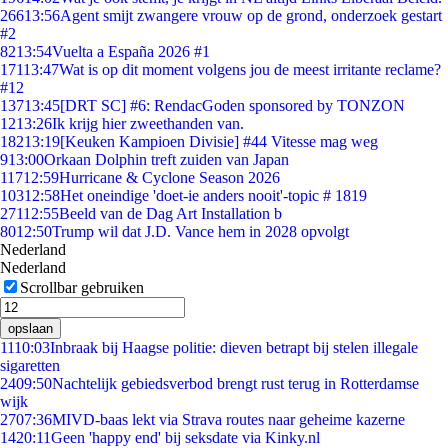
266
13:56
Agent smijt zwangere vrouw op de grond, onderzoek gestart
#2
82
13:54
Vuelta a España 2026 #1
171
13:47
Wat is op dit moment volgens jou de meest irritante reclame?
#12
137
13:45
[DRT SC] #6: RendacGoden sponsored by TONZON
12
13:26
Ik krijg hier zweethanden van.
182
13:19
[Keuken Kampioen Divisie] #44 Vitesse mag weg
9
13:00
Orkaan Dolphin treft zuiden van Japan
117
12:59
Hurricane & Cyclone Season 2026
103
12:58
Het oneindige 'doet-ie anders nooit'-topic # 1819
271
12:55
Beeld van de Dag Art Installation b
80
12:50
Trump wil dat J.D. Vance hem in 2028 opvolgt
Nederland
Nederland
Scrollbar gebruiken
opslaan
11
10:03
Inbraak bij Haagse politie: dieven betrapt bij stelen illegale
sigaretten
24
09:50
Nachtelijk gebiedsverbod brengt rust terug in Rotterdamse
wijk
27
07:36
MIVD-baas lekt via Strava routes naar geheime kazerne
14
20:11
Geen 'happy end' bij seksdate via Kinky.nl