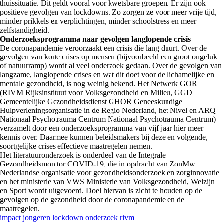
thuissituatie. Dit geldt vooral voor kwetsbare groepen. Er zijn ook
positieve gevolgen van lockdowns. Zo zorgen ze voor meer vrije tijd,
minder prikkels en verplichtingen, minder schoolstress en meer
zelfstandigheid.
Onderzoeksprogramma naar gevolgen langlopende crisis
De coronapandemie veroorzaakt een crisis die lang duurt. Over de
gevolgen van korte crises op mensen (bijvoorbeeld een groot ongeluk
of natuurramp) wordt al veel onderzoek gedaan. Over de gevolgen van
langzame, langlopende crises en wat dit doet voor de lichamelijke en
mentale gezondheid, is nog weinig bekend. Het Netwerk GOR
(RIVM Rijksinstituut voor Volksgezondheid en Milieu, GGD
Gemeentelijke Gezondheidsdienst GHOR Geneeskundige
Hulpverleningsorganisatie in de Regio Nederland, het Nivel en ARQ
Nationaal Psychotrauma Centrum Nationaal Psychotrauma Centrum)
verzamelt door een onderzoeksprogramma van vijf jaar hier meer
kennis over. Daarmee kunnen beleidsmakers bij deze en volgende,
soortgelijke crises effectieve maatregelen nemen.
Het literatuuronderzoek is onderdeel van de Integrale
Gezondheidsmonitor COVID-19, die in opdracht van ZonMw
Nederlandse organisatie voor gezondheidsonderzoek en zorginnovatie
en het ministerie van VWS Ministerie van Volksgezondheid, Welzijn
en Sport wordt uitgevoerd. Doel hiervan is zicht te houden op de
gevolgen op de gezondheid door de coronapandemie en de
maatregelen.
impact
jongeren
lockdown
onderzoek
rivm