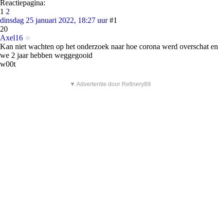
Reactiepagina:
1
2
dinsdag 25 januari 2022, 18:27 uur
#1
20
Axel16
Kan niet wachten op het onderzoek naar hoe corona werd overschat en
we 2 jaar hebben weggegooid
w00t
▼ Advertentie door Refinery89