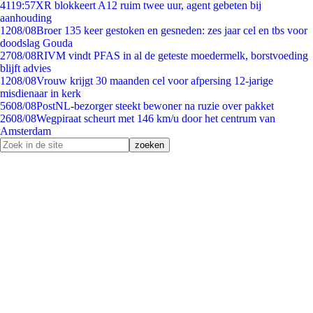
41
19:57
XR blokkeert A12 ruim twee uur, agent gebeten bij
aanhouding
12
08/08
Broer 135 keer gestoken en gesneden: zes jaar cel en tbs voor
doodslag Gouda
27
08/08
RIVM vindt PFAS in al de geteste moedermelk, borstvoeding
blijft advies
12
08/08
Vrouw krijgt 30 maanden cel voor afpersing 12-jarige
misdienaar in kerk
56
08/08
PostNL-bezorger steekt bewoner na ruzie over pakket
26
08/08
Wegpiraat scheurt met 146 km/u door het centrum van
Amsterdam