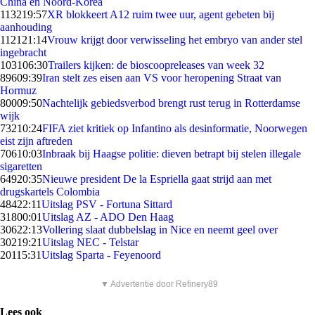
China en Noord-Korea
1132
19:57
XR blokkeert A12 ruim twee uur, agent gebeten bij
aanhouding
1121
21:14
Vrouw krijgt door verwisseling het embryo van ander stel
ingebracht
1031
06:30
Trailers kijken: de bioscoopreleases van week 32
896
09:39
Iran stelt zes eisen aan VS voor heropening Straat van
Hormuz
800
09:50
Nachtelijk gebiedsverbod brengt rust terug in Rotterdamse
wijk
732
10:24
FIFA ziet kritiek op Infantino als desinformatie, Noorwegen
eist zijn aftreden
706
10:03
Inbraak bij Haagse politie: dieven betrapt bij stelen illegale
sigaretten
649
20:35
Nieuwe president De la Espriella gaat strijd aan met
drugskartels Colombia
484
22:11
Uitslag PSV - Fortuna Sittard
318
00:01
Uitslag AZ - ADO Den Haag
306
22:13
Vollering slaat dubbelslag in Nice en neemt geel over
302
19:21
Uitslag NEC - Telstar
201
15:31
Uitslag Sparta - Feyenoord
▼ Advertentie door Refinery89
Lees ook