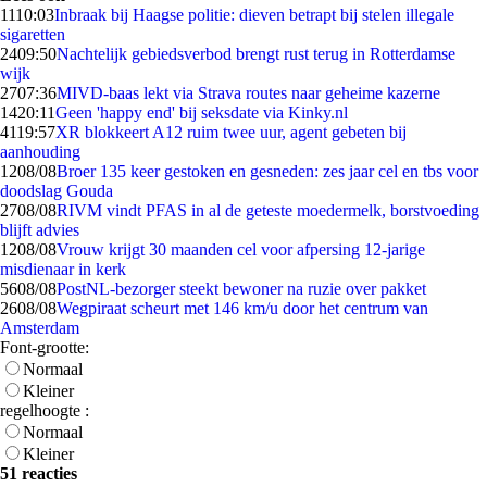
11
10:03
Inbraak bij Haagse politie: dieven betrapt bij stelen illegale
sigaretten
24
09:50
Nachtelijk gebiedsverbod brengt rust terug in Rotterdamse
wijk
27
07:36
MIVD-baas lekt via Strava routes naar geheime kazerne
14
20:11
Geen 'happy end' bij seksdate via Kinky.nl
41
19:57
XR blokkeert A12 ruim twee uur, agent gebeten bij
aanhouding
12
08/08
Broer 135 keer gestoken en gesneden: zes jaar cel en tbs voor
doodslag Gouda
27
08/08
RIVM vindt PFAS in al de geteste moedermelk, borstvoeding
blijft advies
12
08/08
Vrouw krijgt 30 maanden cel voor afpersing 12-jarige
misdienaar in kerk
56
08/08
PostNL-bezorger steekt bewoner na ruzie over pakket
26
08/08
Wegpiraat scheurt met 146 km/u door het centrum van
Amsterdam
Font-grootte:
Normaal
Kleiner
regelhoogte :
Normaal
Kleiner
51 reacties