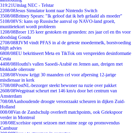
3
19:21
Uitslag NEC - Telstar
22
08/08
Jesus Simulator komt naar Nintendo Switch
35
08/08
Britney Spears: "Ik geloof dat ik heb gefaald als moeder"
51
08/08
VS: kans op Russische aanval op NAVO-land groeit,
munitietekort wordt probleem
12
08/08
Broer 135 keer gestoken en gesneden: zes jaar cel en tbs voor
doodslag Gouda
27
08/08
RIVM vindt PFAS in al de geteste moedermelk, borstvoeding
blijft advies
68
08/08
EU bekritiseert Meta en TikTok om verspreiden desinformatie
Ceuta
44
08/08
Houthi's vallen Saoedi-Arabië en Jemen aan, dreigen met
blokkade olieroute
12
08/08
Vrouw krijgt 30 maanden cel voor afpersing 12-jarige
misdienaar in kerk
57
08/08
PostNL-bezorger steekt bewoner na ruzie over pakket
26
08/08
Wegpiraat scheurt met 146 km/u door het centrum van
Amsterdam
7
08/08
Aanhoudende droogte veroorzaakt scheuren in dijken Zuid-
Holland
0
08/08
Van de Zandschulp overleeft matchpoints, ook Griekspoor
verder in Montreal
1
08/08
Excelsior opent seizoen met ruime zege op promovendus
Cambuur