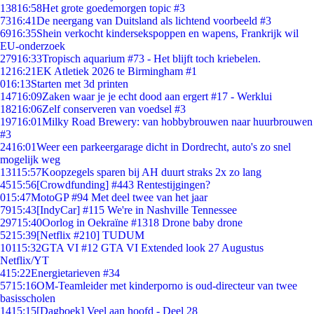
138
16:58
Het grote goedemorgen topic #3
73
16:41
De neergang van Duitsland als lichtend voorbeeld #3
69
16:35
Shein verkocht kindersekspoppen en wapens, Frankrijk wil
EU-onderzoek
279
16:33
Tropisch aquarium #73 - Het blijft toch kriebelen.
12
16:21
EK Atletiek 2026 te Birmingham #1
0
16:13
Starten met 3d printen
147
16:09
Zaken waar je je echt dood aan ergert #17 - Werklui
182
16:06
Zelf conserveren van voedsel #3
197
16:01
Milky Road Brewery: van hobbybrouwen naar huurbrouwen
#3
24
16:01
Weer een parkeergarage dicht in Dordrecht, auto's zo snel
mogelijk weg
131
15:57
Koopzegels sparen bij AH duurt straks 2x zo lang
45
15:56
[Crowdfunding] #443 Rentestijgingen?
0
15:47
MotoGP #94 Met deel twee van het jaar
79
15:43
[IndyCar] #115 We're in Nashville Tennessee
297
15:40
Oorlog in Oekraïne #1318 Drone baby drone
52
15:39
[Netflix #210] TUDUM
101
15:32
GTA VI #12 GTA VI Extended look 27 Augustus
Netflix/YT
4
15:22
Energietarieven #34
57
15:16
OM-Teamleider met kinderporno is oud-directeur van twee
basisscholen
14
15:15
[Dagboek] Veel aan hoofd - Deel 28