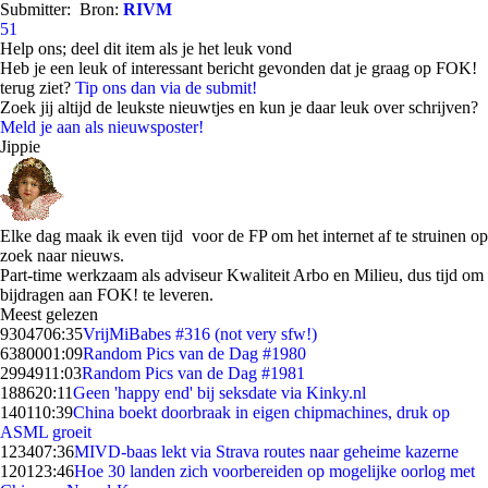
Submitter:
Bron:
RIVM
51
Help ons; deel dit item als je het leuk vond
Heb je een leuk of interessant bericht gevonden dat je graag op FOK!
terug ziet?
Tip ons dan via de submit!
Zoek jij altijd de leukste nieuwtjes en kun je daar leuk over schrijven?
Meld je aan als nieuwsposter!
Jippie
Elke dag maak ik even tijd voor de FP om het internet af te struinen op
zoek naar nieuws.
Part-time werkzaam als adviseur Kwaliteit Arbo en Milieu, dus tijd om
bijdragen aan FOK! te leveren.
Meest gelezen
93047
06:35
VrijMiBabes #316 (not very sfw!)
63800
01:09
Random Pics van de Dag #1980
29949
11:03
Random Pics van de Dag #1981
1886
20:11
Geen 'happy end' bij seksdate via Kinky.nl
1401
10:39
China boekt doorbraak in eigen chipmachines, druk op
ASML groeit
1234
07:36
MIVD-baas lekt via Strava routes naar geheime kazerne
1201
23:46
Hoe 30 landen zich voorbereiden op mogelijke oorlog met