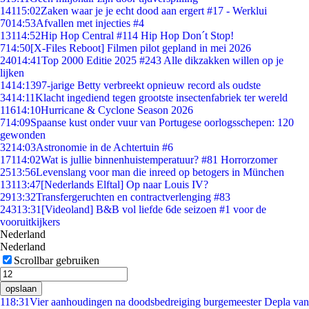
141
15:02
Zaken waar je je echt dood aan ergert #17 - Werklui
70
14:53
Afvallen met injecties #4
131
14:52
Hip Hop Central #114 Hip Hop Don´t Stop!
7
14:50
[X-Files Reboot] Filmen pilot gepland in mei 2026
240
14:41
Top 2000 Editie 2025 #243 Alle dikzakken willen op je
lijken
14
14:13
97-jarige Betty verbreekt opnieuw record als oudste
34
14:11
Klacht ingediend tegen grootste insectenfabriek ter wereld
116
14:10
Hurricane & Cyclone Season 2026
7
14:09
Spaanse kust onder vuur van Portugese oorlogsschepen: 120
gewonden
32
14:03
Astronomie in de Achtertuin #6
171
14:02
Wat is jullie binnenhuistemperatuur? #81 Horrorzomer
25
13:56
Levenslang voor man die inreed op betogers in München
131
13:47
[Nederlands Elftal] Op naar Louis IV?
29
13:32
Transfergeruchten en contractverlenging #83
243
13:31
[Videoland] B&B vol liefde 6de seizoen #1 voor de
vooruitkijkers
Nederland
Nederland
Scrollbar gebruiken
opslaan
1
18:31
Vier aanhoudingen na doodsbedreiging burgemeester Depla van