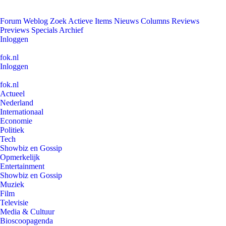
Forum
Weblog
Zoek
Actieve Items
Nieuws
Columns
Reviews
Previews
Specials
Archief
Inloggen
fok.nl
Inloggen
fok.nl
Actueel
Nederland
Internationaal
Economie
Politiek
Tech
Showbiz en Gossip
Opmerkelijk
Entertainment
Showbiz en Gossip
Muziek
Film
Televisie
Media & Cultuur
Bioscoopagenda