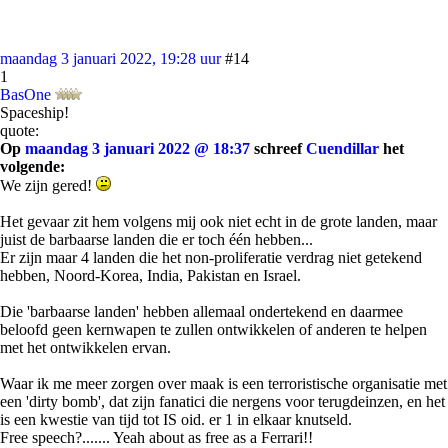
maandag 3 januari 2022, 19:28 uur
#14
1
BasOne
Spaceship!
quote:
Op
maandag 3 januari 2022 @ 18:37
schreef
Cuendillar
het
volgende:
We zijn gered!
Het gevaar zit hem volgens mij ook niet echt in de grote landen, maar
juist de barbaarse landen die er toch één hebben...
Er zijn maar 4 landen die het non-proliferatie verdrag niet getekend
hebben, Noord-Korea, India, Pakistan en Israel.
Die 'barbaarse landen' hebben allemaal ondertekend en daarmee
beloofd geen kernwapen te zullen ontwikkelen of anderen te helpen
met het ontwikkelen ervan.
Waar ik me meer zorgen over maak is een terroristische organisatie met
een 'dirty bomb', dat zijn fanatici die nergens voor terugdeinzen, en het
is een kwestie van tijd tot IS oid. er 1 in elkaar knutseld.
Free speech?....... Yeah about as free as a Ferrari!!