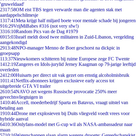
'gruweldaad'
23
17:58
OM eist TBS tegen verwarde man die agenten stak met
aardappelschilmesje
13
17:41
Meta krijgt half miljard boete voor mentale schade bij jongeren
9
16:29
VrijMiBabes #316 (not very sfw!)
33
16:10
Random Pics van de Dag #1979
69
15:03
Israël meldt dood twee militairen in Zuid-Libanon, vergelding
aangekondigd
29
13:48
NPO-manager Menno de Boer geschorst na dickpic in
groepsapp
1
13:37
Nieuwkomers schitteren bij ruime Europese zege FC Twente
14
12:19
Zangeres en Idols-jurylid Jerney Kaagman op 79-jarige leeftijd
overleden
24
12:00
Huisarts per direct uit vak gezet om ernstig alcoholmisbruik
10
11:41
Netflix-abonnees krijgen exclusieve early access tot
uitgebreide GTA VI trailer
26
10:54
NAVO zet wegens Russische provocatie 250% meer
gevechtsvliegtuigen in
14
10:46
Accell, moederbedrijf Sparta en Batavus, vraagt uitstel van
betaling aan
19
10:44
Drone met explosieven bij Duits vliegveld voedt vrees voor
hybride aanval
64
10:36
Onlyfans-model met G-cup wil als NASA-ambassadeur naar
maan
57
10:16
Waterschappen slaan alarm wegens droogte: Gereedschapskist