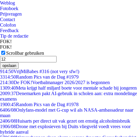
Weblog
Fotoboek
Prijsvragen
Contact
Colofon
Feedback
Tip de redactie
FOK!
FOK!
Scrollbar gebruiken
opslaan
9
14:50
VrijMiBabes #316 (not very sfw!)
33
14:50
Random Pics van de Dag #1979
2
14:30
De FOK!Voetbalmanager 2026/2027 is begonnen
13
09:40
Meta krijgt half miljard boete voor mentale schade bij jongeren
20
09:37
Denemarken pakt AI-gebruik in scholen aan: extra mondelinge
examens
19
00:45
Random Pics van de Dag #1978
64
06/08
Onlyfans-model met G-cup wil als NASA-ambassadeur naar
maan
24
06/08
Huisarts per direct uit vak gezet om ernstig alcoholmisbruik
19
06/08
Drone met explosieven bij Duits vliegveld voedt vrees voor
hybride aanval