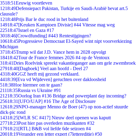
35
18:51
Eeuwig voortleven
12
18:49
Defensiepact Pakistan, Turkije en Saudi-Arabië bevat art.5
clausule?
12
18:48
Prijs Bar le duc rood in het buitenland
149
18:47
[Keuken Kampioen Divisie] #44 Vitesse mag weg
225
18:47
Israel en Gaza #17
30
18:46
[Crowdfunding] #443 Rentestijgingen?
106
18:45
Progressieve Democraat El-Sayed wint nipt voorverkiezing
Michigan
37
18:45
Trump wil dat J.D. Vance hem in 2028 opvolgt
184
18:42
Tour de France femmes 2026 #4 op de Ventoux
3
18:41
Dries Roelvink spreekt vakantieganger aan om gele zwembroek
279
18:40
[Dagboek] Veel aan hoofd - Deel 27
43
18:40
GGZ heeft mij gezond verklaard.
44
18:39
[Eva vd Wijdeven] geruchten over dakloosheid
5
18:38
Hoe hiermee om te gaan?
211
18:35
Russia vs Ukraine #91
212
18:35
Oorlog Iran #136 Bridge and powerplant day incoming?
256
18:31
[UFO/UAP] #16 The Age of Disclosure
126
18:29
NPO-manager Menno de Boer (47) op non-actief stuurde
dick-pic rond
143
18:25
[WLR SC #417] Nieuw deel openen was kaputt
277
18:23
Post hier pas overleden muzikanten #32
179
18:21
[RTL] B&B vol liefde 6de seizoen #4
200
18:19
Verander een letter expert (7lettereditie) #50