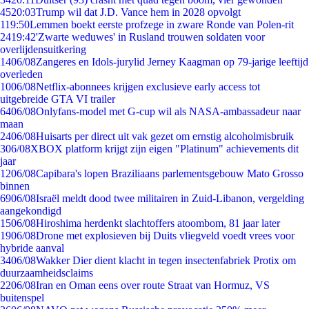
45
20:03
Trump wil dat J.D. Vance hem in 2028 opvolgt
1
19:50
Lemmen boekt eerste profzege in zware Ronde van Polen-rit
24
19:42
'Zwarte weduwes' in Rusland trouwen soldaten voor
overlijdensuitkering
14
06/08
Zangeres en Idols-jurylid Jerney Kaagman op 79-jarige leeftijd
overleden
10
06/08
Netflix-abonnees krijgen exclusieve early access tot
uitgebreide GTA VI trailer
64
06/08
Onlyfans-model met G-cup wil als NASA-ambassadeur naar
maan
24
06/08
Huisarts per direct uit vak gezet om ernstig alcoholmisbruik
3
06/08
XBOX platform krijgt zijn eigen "Platinum" achievements dit
jaar
12
06/08
Capibara's lopen Braziliaans parlementsgebouw Mato Grosso
binnen
69
06/08
Israël meldt dood twee militairen in Zuid-Libanon, vergelding
aangekondigd
15
06/08
Hiroshima herdenkt slachtoffers atoombom, 81 jaar later
19
06/08
Drone met explosieven bij Duits vliegveld voedt vrees voor
hybride aanval
34
06/08
Wakker Dier dient klacht in tegen insectenfabriek Protix om
duurzaamheidsclaims
22
06/08
Iran en Oman eens over route Straat van Hormuz, VS
buitenspel