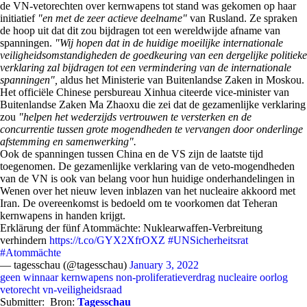
de VN-vetorechten over kernwapens tot stand was gekomen op haar
initiatief
"en met de zeer actieve deelname"
van Rusland. Ze spraken
de hoop uit dat dit zou bijdragen tot een wereldwijde afname van
spanningen.
"Wij hopen dat in de huidige moeilijke internationale
veiligheidsomstandigheden de goedkeuring van een dergelijke politieke
verklaring zal bijdragen tot een vermindering van de internationale
spanningen",
aldus het Ministerie van Buitenlandse Zaken in Moskou.
Het officiële Chinese persbureau Xinhua citeerde vice-minister van
Buitenlandse Zaken Ma Zhaoxu die zei dat de gezamenlijke verklaring
zou
"helpen het wederzijds vertrouwen te versterken en de
concurrentie tussen grote mogendheden te vervangen door onderlinge
afstemming en samenwerking".
Ook de spanningen tussen China en de VS zijn de laatste tijd
toegenomen. De gezamenlijke verklaring van de veto-mogendheden
van de VN is ook van belang voor hun huidige onderhandelingen in
Wenen over het nieuw leven inblazen van het nucleaire akkoord met
Iran. De overeenkomst is bedoeld om te voorkomen dat Teheran
kernwapens in handen krijgt.
Erklärung der fünf Atommächte: Nuklearwaffen-Verbreitung
verhindern
https://t.co/GYX2XfrOXZ
#UNSicherheitsrat
#Atommächte
— tagesschau (@tagesschau)
January 3, 2022
geen winnaar
kernwapens
non-proliferatieverdrag
nucleaire oorlog
vetorecht
vn-veiligheidsraad
Submitter:
Bron:
Tagesschau