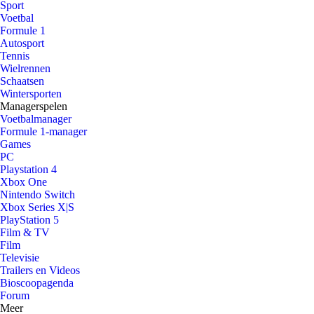
Sport
Voetbal
Formule 1
Autosport
Tennis
Wielrennen
Schaatsen
Wintersporten
Managerspelen
Voetbalmanager
Formule 1-manager
Games
PC
Playstation 4
Xbox One
Nintendo Switch
Xbox Series X|S
PlayStation 5
Film & TV
Film
Televisie
Trailers en Videos
Bioscoopagenda
Forum
Meer