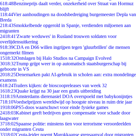
6
18:48
Benzineprijs daalt verder, onzekerheid over Straat van Hormuz
blijft
1
18:44
Vier aanhoudingen na doodsbedreiging burgemeester Depla van
Breda
2
18:43
Smokkelbende opgerold in Spanje, verdienden miljoenen aan
migranten
24
18:41
'Zwarte weduwes' in Rusland trouwen soldaten voor
overlijdensuitkering
9
18:39
CDA en D66 willen ingrijpen tegen 'gluurbrillen' die mensen
ongemerkt filmen
15
18:32
Ontslagen bij Halo Studios na Campaign Evolved
30
18:32
Trump grijpt weer in op automatisch staatsburgerschap bij
geboorte in VS
20
18:25
Denemarken pakt AI-gebruik in scholen aan: extra mondelinge
examens
6
18:24
Trailers kijken: de bioscoopreleases van week 32
16
18:23
Quake krijgt na 30 jaar een gratis uitbreiding
31
18:19
Amsterdams dierenasiel DOA overspoeld met babykonijntjes
7
18:10
Voedselprijzen wereldwijd op hoogste niveau in ruim drie jaar
19
18:06
PS5-doos waarschuwt voor einde fysieke games
24
18:03
Kabinet geeft bedrijven geen compensatie voor schade door
laagwater
37
18:02
Spaanse politie: minstens tien voor terrorisme veroordeelden
onder migranten Ceuta
33
18:02
Ceuta-leider noemt Marokkaanse grensaanval door migranten