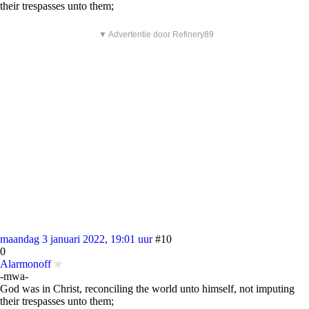
their trespasses unto them;
▼ Advertentie door Refinery89
maandag 3 januari 2022, 19:01 uur
#10
0
Alarmonoff
-mwa-
God was in Christ, reconciling the world unto himself, not imputing
their trespasses unto them;