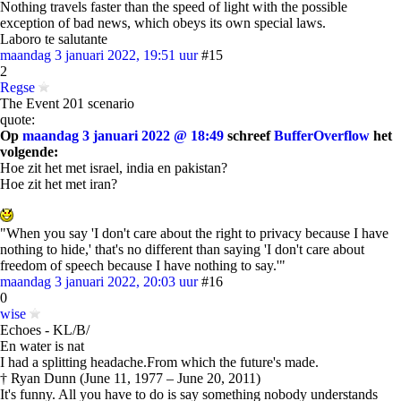
Nothing travels faster than the speed of light with the possible
exception of bad news, which obeys its own special laws.
Laboro te salutante
maandag 3 januari 2022, 19:51 uur
#15
2
Regse
The Event 201 scenario
quote:
Op
maandag 3 januari 2022 @ 18:49
schreef
BufferOverflow
het
volgende:
Hoe zit het met israel, india en pakistan?
Hoe zit het met iran?
"When you say 'I don't care about the right to privacy because I have
nothing to hide,' that's no different than saying 'I don't care about
freedom of speech because I have nothing to say.'"
maandag 3 januari 2022, 20:03 uur
#16
0
wise
Echoes - KL/B/
En water is nat
I had a splitting headache.From which the future's made.
† Ryan Dunn (June 11, 1977 – June 20, 2011)
It's funny. All you have to do is say something nobody understands