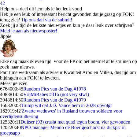
42
Help ons; deel dit item als je het leuk vond
Heb je een leuk of interessant bericht gevonden dat je graag op FOK!
terug ziet?
Tip ons dan via de submit!
Zoek jij altijd de leukste nieuwtjes en kun je daar leuk over schrijven?
Meld je aan als nieuwsposter!
Jippie
Elke dag maak ik even tijd voor de FP om het internet af te struinen op
zoek naar nieuws.
Part-time werkzaam als adviseur Kwaliteit Arbo en Milieu, dus tijd om
bijdragen aan FOK! te leveren.
Meest gelezen
67640
00:45
Random Pics van de Dag #1978
40888
14:50
VrijMiBabes #316 (not very sfw!)
39486
14:50
Random Pics van de Dag #1979
1668
20:03
Trump wil dat J.D. Vance hem in 2028 opvolgt
1629
19:42
'Zwarte weduwes' in Rusland trouwen soldaten voor
overlijdensuitkering
1253
20:11
Duitser (93) crasht met quad tegen boom, vier gewonden
1202
20:40
NPO-manager Menno de Boer geschorst na dickpic in
groepsapp