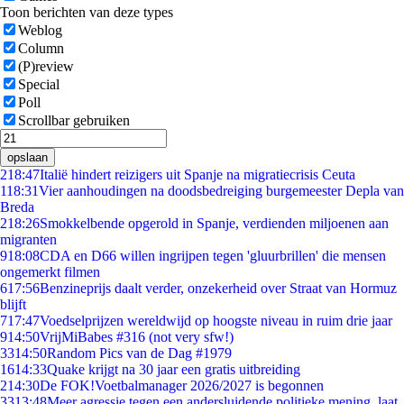
Toon berichten van deze types
Weblog
Column
(P)review
Special
Poll
Scrollbar gebruiken
opslaan
2
18:47
Italië hindert reizigers uit Spanje na migratiecrisis Ceuta
1
18:31
Vier aanhoudingen na doodsbedreiging burgemeester Depla van
Breda
2
18:26
Smokkelbende opgerold in Spanje, verdienden miljoenen aan
migranten
9
18:08
CDA en D66 willen ingrijpen tegen 'gluurbrillen' die mensen
ongemerkt filmen
6
17:56
Benzineprijs daalt verder, onzekerheid over Straat van Hormuz
blijft
7
17:47
Voedselprijzen wereldwijd op hoogste niveau in ruim drie jaar
9
14:50
VrijMiBabes #316 (not very sfw!)
33
14:50
Random Pics van de Dag #1979
16
14:33
Quake krijgt na 30 jaar een gratis uitbreiding
2
14:30
De FOK!Voetbalmanager 2026/2027 is begonnen
33
13:48
Meer agressie tegen een andersluidende politieke mening, laat