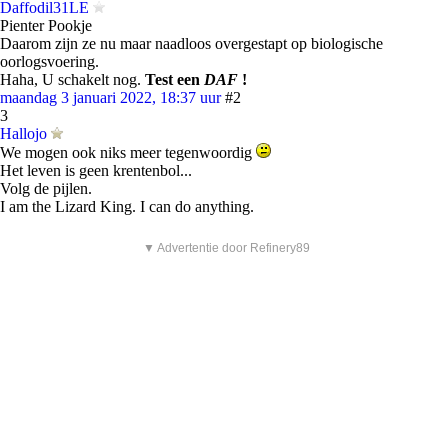
Daffodil31LE
Pienter Pookje
Daarom zijn ze nu maar naadloos overgestapt op biologische
oorlogsvoering.
Haha, U schakelt nog.
Test een
DAF
!
maandag 3 januari 2022, 18:37 uur
#2
3
Hallojo
We mogen ook niks meer tegenwoordig
Het leven is geen krentenbol...
Volg de pijlen.
I am the Lizard King. I can do anything.
▼ Advertentie door Refinery89