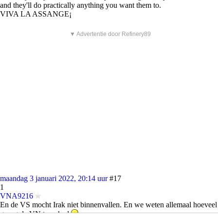
and they'll do practically anything you want them to.
VIVA LA ASSANGE¡
▼ Advertentie door Refinery89
maandag 3 januari 2022, 20:14 uur
#17
1
VNA9216
En de VS mocht Irak niet binnenvallen. En we weten allemaal hoeveel
gezag de VN toen had