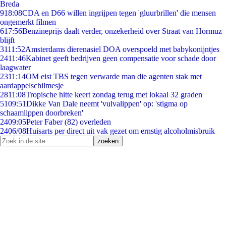
Breda
9
18:08
CDA en D66 willen ingrijpen tegen 'gluurbrillen' die mensen
ongemerkt filmen
6
17:56
Benzineprijs daalt verder, onzekerheid over Straat van Hormuz
blijft
31
11:52
Amsterdams dierenasiel DOA overspoeld met babykonijntjes
24
11:46
Kabinet geeft bedrijven geen compensatie voor schade door
laagwater
23
11:14
OM eist TBS tegen verwarde man die agenten stak met
aardappelschilmesje
28
11:08
Tropische hitte keert zondag terug met lokaal 32 graden
51
09:51
Dikke Van Dale neemt 'vulvalippen' op: 'stigma op
schaamlippen doorbreken'
24
09:05
Peter Faber (82) overleden
24
06/08
Huisarts per direct uit vak gezet om ernstig alcoholmisbruik