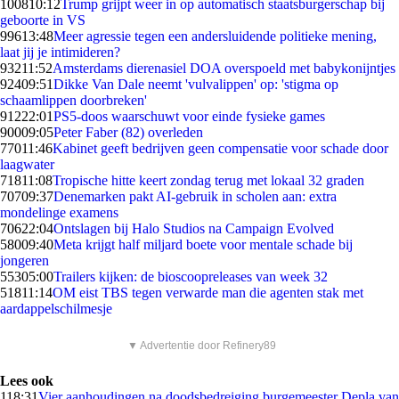
1008
10:12
Trump grijpt weer in op automatisch staatsburgerschap bij
geboorte in VS
996
13:48
Meer agressie tegen een andersluidende politieke mening,
laat jij je intimideren?
932
11:52
Amsterdams dierenasiel DOA overspoeld met babykonijntjes
924
09:51
Dikke Van Dale neemt 'vulvalippen' op: 'stigma op
schaamlippen doorbreken'
912
22:01
PS5-doos waarschuwt voor einde fysieke games
900
09:05
Peter Faber (82) overleden
770
11:46
Kabinet geeft bedrijven geen compensatie voor schade door
laagwater
718
11:08
Tropische hitte keert zondag terug met lokaal 32 graden
707
09:37
Denemarken pakt AI-gebruik in scholen aan: extra
mondelinge examens
706
22:04
Ontslagen bij Halo Studios na Campaign Evolved
580
09:40
Meta krijgt half miljard boete voor mentale schade bij
jongeren
553
05:00
Trailers kijken: de bioscoopreleases van week 32
518
11:14
OM eist TBS tegen verwarde man die agenten stak met
aardappelschilmesje
▼ Advertentie door Refinery89
Lees ook
1
18:31
Vier aanhoudingen na doodsbedreiging burgemeester Depla van