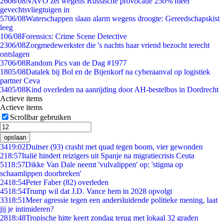
26
06/08
NAVO zet wegens Russische provocatie 250% meer
gevechtsvliegtuigen in
57
06/08
Waterschappen slaan alarm wegens droogte: Gereedschapskist
leeg
1
06/08
Forensics: Crime Scene Detective
23
06/08
Zorgmedewerkster die 's nachts haar vriend bezocht terecht
ontslagen
37
06/08
Random Pics van de Dag #1977
18
05/08
Datalek bij Bol en de Bijenkorf na cyberaanval op logistiek
partner Ceva
34
05/08
Kind overleden na aanrijding door AH-bestelbus in Dordrecht
Actieve items
Actieve items
Scrollbar gebruiken
opslaan
34
19:02
Duitser (93) crasht met quad tegen boom, vier gewonden
2
18:57
Italië hindert reizigers uit Spanje na migratiecrisis Ceuta
51
18:57
Dikke Van Dale neemt 'vulvalippen' op: 'stigma op
schaamlippen doorbreken'
24
18:54
Peter Faber (82) overleden
45
18:54
Trump wil dat J.D. Vance hem in 2028 opvolgt
33
18:51
Meer agressie tegen een andersluidende politieke mening, laat
jij je intimideren?
28
18:48
Tropische hitte keert zondag terug met lokaal 32 graden