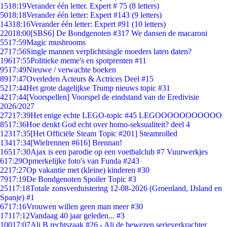
15
18:19
Verander één letter. Expert # 75 (8 letters)
50
18:18
Verander één letter: Expert #143 (9 letters)
143
18:16
Verander één letter: Expert #91 (10 letters)
220
18:00
[SBS6] De Bondgenoten #317 We dansen de macaroni
55
17:59
Magic mushrooms
27
17:56
Single mannen verplichtsingle moeders laten daten?
196
17:55
Politieke meme's en spotprenten #11
95
17:49
Nieuwe / verwachte boeken
89
17:47
Overleden Acteurs & Actrices Deel #15
52
17:44
Het grote dagelijkse Trump nieuws topic #31
42
17:44
[Voorspellen] Voorspel de eindstand van de Eredivisie
2026/2027
272
17:39
Het enige echte LEGO-topic #45 LEGOOOOOOOOOOO
85
17:36
Hoe denkt God echt over homo-seksualiteit? deel 4
123
17:35
[Het Officiële Steam Topic #201] Steamrolled
134
17:34
[Wielrennen #616] Brennan!
165
17:30
Ajax is een parodie op een voetbalclub #7 Vuurwerkjes
6
17:29
Opmerkelijke foto's van Funda #243
22
17:27
Op vakantie met (kleine) kinderen #30
79
17:19
De Bondgenoten Spoiler Topic #3
251
17:18
Totale zonsverduistering 12-08-2026 (Groenland, IJsland en
Spanje) #1
67
17:16
Vrouwen willen geen man meer #30
171
17:12
Vandaag 40 jaar geleden... #3
100
17:07
Ali B rechtszaak #26 - Ali de bewezen serieverkrachter