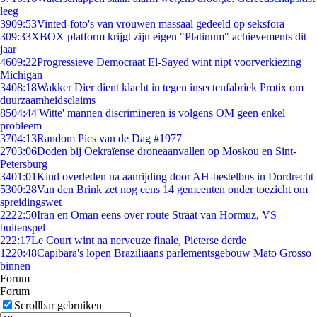
leeg
39
09:53
Vinted-foto's van vrouwen massaal gedeeld op seksfora
3
09:33
XBOX platform krijgt zijn eigen "Platinum" achievements dit
jaar
46
09:22
Progressieve Democraat El-Sayed wint nipt voorverkiezing
Michigan
34
08:18
Wakker Dier dient klacht in tegen insectenfabriek Protix om
duurzaamheidsclaims
85
04:44
'Witte' mannen discrimineren is volgens OM geen enkel
probleem
37
04:13
Random Pics van de Dag #1977
27
03:06
Doden bij Oekraïense droneaanvallen op Moskou en Sint-
Petersburg
34
01:01
Kind overleden na aanrijding door AH-bestelbus in Dordrecht
53
00:28
Van den Brink zet nog eens 14 gemeenten onder toezicht om
spreidingswet
22
22:50
Iran en Oman eens over route Straat van Hormuz, VS
buitenspel
2
22:17
Le Court wint na nerveuze finale, Pieterse derde
12
20:48
Capibara's lopen Braziliaans parlementsgebouw Mato Grosso
binnen
Forum
Forum
Scrollbar gebruiken