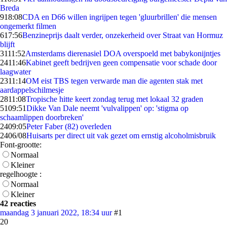
Breda
9
18:08
CDA en D66 willen ingrijpen tegen 'gluurbrillen' die mensen
ongemerkt filmen
6
17:56
Benzineprijs daalt verder, onzekerheid over Straat van Hormuz
blijft
31
11:52
Amsterdams dierenasiel DOA overspoeld met babykonijntjes
24
11:46
Kabinet geeft bedrijven geen compensatie voor schade door
laagwater
23
11:14
OM eist TBS tegen verwarde man die agenten stak met
aardappelschilmesje
28
11:08
Tropische hitte keert zondag terug met lokaal 32 graden
51
09:51
Dikke Van Dale neemt 'vulvalippen' op: 'stigma op
schaamlippen doorbreken'
24
09:05
Peter Faber (82) overleden
24
06/08
Huisarts per direct uit vak gezet om ernstig alcoholmisbruik
Font-grootte:
Normaal
Kleiner
regelhoogte :
Normaal
Kleiner
42 reacties
maandag 3 januari 2022, 18:34 uur
#1
20