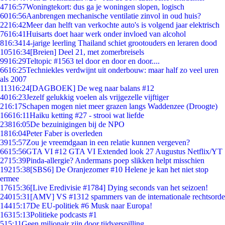
47
16:57
Woningtekort: dus ga je woningen slopen, logisch
60
16:56
Aanbrengen mechanische ventilatie zinvol in oud huis?
22
16:42
Meer dan helft van verkochte auto's is volgend jaar elektrisch
76
16:41
Huisarts doet haar werk onder invloed van alcohol
8
16:34
14-jarige leerling Thailand schiet grootouders en leraren dood
105
16:34
[Breien] Deel 21, met zomerbreisels
99
16:29
Teltopic #1563 tel door en door en door....
66
16:25
Techniekles verdwijnt uit onderbouw: maar half zo veel uren
als 2007
113
16:24
[DAGBOEK] De weg naar balans #12
40
16:23
Jezelf gelukkig voelen als vrijgezelle vijftiger
2
16:17
Schapen mogen niet meer grazen langs Waddenzee (Droogte)
166
16:11
Haiku ketting #27 - strooi wat liefde
238
16:05
De bezuinigingen bij de NPO
18
16:04
Peter Faber is overleden
39
15:57
Zou je vreemdgaan in een relatie kunnen vergeven?
66
15:56
GTA VI #12 GTA VI Extended look 27 Augustus Netflix/YT
27
15:39
Pinda-allergie? Andermans poep slikken helpt misschien
192
15:38
[SBS6] De Oranjezomer #10 Helene je kan het niet stop
ermee
176
15:36
[Live Eredivisie #1784] Dying seconds van het seizoen!
240
15:31
[AMV] VS #1312 spammers van de internationale rechtsorde
144
15:17
De EU-politiek #6 Musk naar Europa!
163
15:13
Politieke podcasts #1
5
15:11
Geen miljonair zijn door tijdverspilling