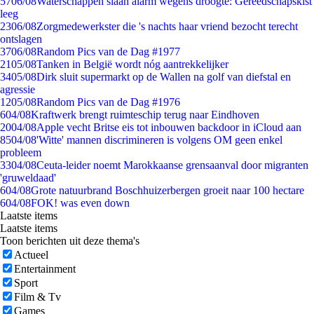
57
06/08
Waterschappen slaan alarm wegens droogte: Gereedschapskist
leeg
23
06/08
Zorgmedewerkster die 's nachts haar vriend bezocht terecht
ontslagen
37
06/08
Random Pics van de Dag #1977
21
05/08
Tanken in België wordt nóg aantrekkelijker
34
05/08
Dirk sluit supermarkt op de Wallen na golf van diefstal en
agressie
12
05/08
Random Pics van de Dag #1976
6
04/08
Kraftwerk brengt ruimteschip terug naar Eindhoven
20
04/08
Apple vecht Britse eis tot inbouwen backdoor in iCloud aan
85
04/08
'Witte' mannen discrimineren is volgens OM geen enkel
probleem
33
04/08
Ceuta-leider noemt Marokkaanse grensaanval door migranten
'gruweldaad'
6
04/08
Grote natuurbrand Boschhuizerbergen groeit naar 100 hectare
6
04/08
FOK! was even down
Laatste items
Laatste items
Toon berichten uit deze thema's
Actueel
Entertainment
Sport
Film & Tv
Games