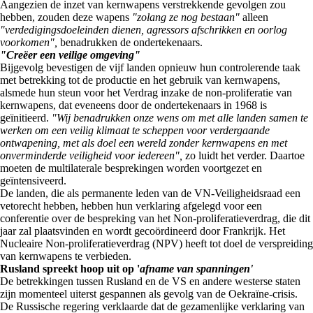
Aangezien de inzet van kernwapens verstrekkende gevolgen zou
hebben, zouden deze wapens
"zolang ze nog bestaan"
alleen
"verdedigingsdoeleinden dienen, agressors afschrikken en oorlog
voorkomen",
benadrukken de ondertekenaars.
"Creëer een veilige omgeving"
Bijgevolg bevestigen de vijf landen opnieuw hun controlerende taak
met betrekking tot de productie en het gebruik van kernwapens,
alsmede hun steun voor het Verdrag inzake de non-proliferatie van
kernwapens, dat eveneens door de ondertekenaars in 1968 is
geïnitieerd.
"Wij benadrukken onze wens om met alle landen samen te
werken om een veilig klimaat te scheppen voor verdergaande
ontwapening, met als doel een wereld zonder kernwapens en met
onverminderde veiligheid voor iedereen",
zo luidt het verder. Daartoe
moeten de multilaterale besprekingen worden voortgezet en
geïntensiveerd.
De landen, die als permanente leden van de VN-Veiligheidsraad een
vetorecht hebben, hebben hun verklaring afgelegd voor een
conferentie over de bespreking van het Non-proliferatieverdrag, die dit
jaar zal plaatsvinden en wordt gecoördineerd door Frankrijk. Het
Nucleaire Non-proliferatieverdrag (NPV) heeft tot doel de verspreiding
van kernwapens te verbieden.
Rusland spreekt hoop uit op '
afname van spanningen'
De betrekkingen tussen Rusland en de VS en andere westerse staten
zijn momenteel uiterst gespannen als gevolg van de Oekraïne-crisis.
De Russische regering verklaarde dat de gezamenlijke verklaring van