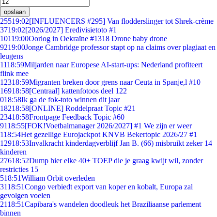
opslaan
255
19:02
[INFLUENCERS #295] Van flodderslinger tot Shrek-crème
37
19:02
[2026/2027] Eredivisietoto #1
101
19:00
Oorlog in Oekraïne #1318 Drone baby drone
92
19:00
Jonge Cambridge professor stapt op na claims over plagiaat en
leugens
11
18:59
Miljarden naar Europese AI-start-ups: Nederland profiteert
flink mee
123
18:59
Migranten breken door grens naar Ceuta in Spanje,l #10
169
18:58
[Centraal] kattenfotoos deel 122
0
18:58
Ik ga de fok-toto winnen dit jaar
182
18:58
[ONLINE] Roddelpraat Topic #21
234
18:58
Frontpage Feedback Topic #60
91
18:55
[FOK!Voetbalmanager 2026/2027] #1 We zijn er weer
1
18:54
Het gezellige Eurojackpot KNVB Bekertopic 2026/27 #1
129
18:53
Invalkracht kinderdagverblijf Jan B. (66) misbruikt zeker 14
kinderen
276
18:52
Dump hier elke 40+ TOEP die je graag kwijt wil, zonder
restricties 15
5
18:51
William Orbit overleden
31
18:51
Congo verbiedt export van koper en kobalt, Europa zal
gevolgen voelen
21
18:51
Capibara's wandelen doodleuk het Braziliaanse parlement
binnen