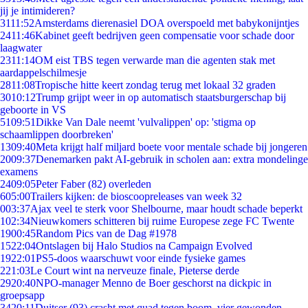
jij je intimideren?
31
11:52
Amsterdams dierenasiel DOA overspoeld met babykonijntjes
24
11:46
Kabinet geeft bedrijven geen compensatie voor schade door
laagwater
23
11:14
OM eist TBS tegen verwarde man die agenten stak met
aardappelschilmesje
28
11:08
Tropische hitte keert zondag terug met lokaal 32 graden
30
10:12
Trump grijpt weer in op automatisch staatsburgerschap bij
geboorte in VS
51
09:51
Dikke Van Dale neemt 'vulvalippen' op: 'stigma op
schaamlippen doorbreken'
13
09:40
Meta krijgt half miljard boete voor mentale schade bij jongeren
20
09:37
Denemarken pakt AI-gebruik in scholen aan: extra mondelinge
examens
24
09:05
Peter Faber (82) overleden
6
05:00
Trailers kijken: de bioscoopreleases van week 32
0
03:37
Ajax veel te sterk voor Shelbourne, maar houdt schade beperkt
1
02:34
Nieuwkomers schitteren bij ruime Europese zege FC Twente
19
00:45
Random Pics van de Dag #1978
15
22:04
Ontslagen bij Halo Studios na Campaign Evolved
19
22:01
PS5-doos waarschuwt voor einde fysieke games
2
21:03
Le Court wint na nerveuze finale, Pieterse derde
29
20:40
NPO-manager Menno de Boer geschorst na dickpic in
groepsapp
34
20:11
Duitser (93) crasht met quad tegen boom, vier gewonden