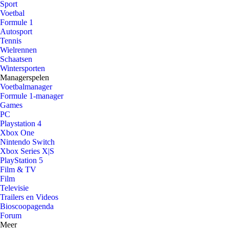
Sport
Voetbal
Formule 1
Autosport
Tennis
Wielrennen
Schaatsen
Wintersporten
Managerspelen
Voetbalmanager
Formule 1-manager
Games
PC
Playstation 4
Xbox One
Nintendo Switch
Xbox Series X|S
PlayStation 5
Film & TV
Film
Televisie
Trailers en Videos
Bioscoopagenda
Forum
Meer