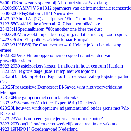
54
00:09
Koopzegels sparen bij AH duurt straks 2x zo lang
162
00:08
[AMV] VS #1312 spammers van de internationale rechtsorde
163
00:00
[PlayStation #184] Nieuw deel
45
23:57
Abdul A. (27) als afperser "Fleur" door het leven
31
23:55
Covid19 the aftermath #17 bananenmilkshake
234
23:41
Speciaalbieren #80: another one bites the dust
100
23:39
Man zoekt mij en bedreigt mij, nadat ik met zijn zoon sprak
142
23:36
De EU-politiek #6 Musk naar Europa!
186
23:31
[SBS6] De Oranjezomer #10 Helene je kan het niet stop
ermee
40
23:30
Perez Hilton opgenomen op spoed na uitzenden van
gruwelijke video
59
23:29
30 asielzoekers kosten 1 miljoen in hotel centrum Haarlem
18
23:27
Het grote dagelijkse Trump nieuws topic #31
1
23:26
Datalek bij Bol en Bijenkorf na cyberaanval op logistiek partner
Ceva
1
23:25
Progressieve Democraat El-Sayed wint nipt voorverkiezing
Michigan
2
23:24
Hoe ga jij om met een relatiebreuk?
133
23:23
Verander één letter: Expert #91 (10 letters)
0
23:23
Litouwen vindt opnieuw migrantentunnel onder grens met Wit-
Rusland
12
23:23
Wat is nou een goede jerrycan voor in de auto ?
38
23:20
Zoon(11) onderneemt werkelijk geen reet in de vakantie
49
23:19
[NPO1] Goedenavond Nederland