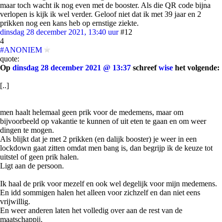
maar toch wacht ik nog even met de booster. Als die QR code bijna
verlopen is kijk ik wel verder. Geloof niet dat ik met 39 jaar en 2
prikken nog een kans heb op ernstige ziekte.
dinsdag 28 december 2021, 13:40 uur
#12
4
#ANONIEM
quote:
Op
dinsdag 28 december 2021 @ 13:37
schreef
wise
het volgende:
[..]
men haalt helemaal geen prik voor de medemens, maar om
bijvoorbeeld op vakantie te kunnen of uit eten te gaan en om weer
dingen te mogen.
Als blijkt dat je met 2 prikken (en dalijk booster) je weer in een
lockdown gaat zitten omdat men bang is, dan begrijp ik de keuze tot
uitstel of geen prik halen.
Ligt aan de persoon.
Ik haal de prik voor mezelf en ook wel degelijk voor mijn medemens.
En idd sommigen halen het alleen voor zichzelf en dan niet eens
vrijwillig.
En weer anderen laten het volledig over aan de rest van de
maatschappij.