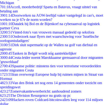
Michigan
7
01:18
Accell, moederbedrijf Sparta en Batavus, vraagt uitstel van
betaling aan
39
01:14
Doorwerken na AOW-leeftijd vaker vastgelegd in cao's, moet
werken na je 67e de norm worden?
10
01:10
Datalek bij Bol en de Bijenkorf na cyberaanval op logistiek
partner Ceva
32
00:51
Vinted-foto's van vrouwen massaal gedeeld op seksfora
23
00:51
Onderzoek naar flyers met waarschuwing voor 'Israëlische
oorlogsmisdadigers'
31
00:51
Dirk sluit supermarkt op de Wallen na golf van diefstal en
agressie
20
00:45
Tanken in België wordt nóg aantrekkelijker
30
00:44
Ceuta-leider noemt Marokkaanse grensaanval door migranten
'gruweldaad'
27
00:43
Spaanse politie: minstens tien voor terrorisme veroordeelden
onder migranten Ceuta
17
23:55
Iran overweegt Europese hulp bij ruimen mijnen in Straat van
Hormuz
48
23:33
Van den Brink zet nog eens 14 gemeenten onder toezicht om
spreidingswet
4
23:27
Zomervakantieweerbericht: aanhoudend zomers
6
23:25
The Division Resurgence nu gratis op pc
24
23:09
Hackers roven Coldcard-bitcoinwallets leeg voor 114 miljoen
dollar