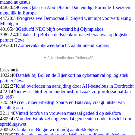
maand augustus
448
20:49
Geen Qatar en Abu Dhabi? Dan eindigt Formule 1-seizoen
mogelijk in Europa
447
20:34
Progressieve Democraat El-Sayed wint nipt voorverkiezing
Michigan
401
05:43
Gedurfd NEC blijft overeind bij Olympiakos
398
22:40
Datalek bij Bol en de Bijenkorf na cyberaanval op logistiek
partner Ceva
295
20:11
Zomervakantieweerbericht: aanhoudend zomers
▼ Advertentie door Refinery89
Lees ook
10
22:40
Datalek bij Bol en de Bijenkorf na cyberaanval op logistiek
partner Ceva
13
22:27
Kind overleden na aanrijding door AH-bestelbus in Dordrecht
4
22:14
Nieuw slachtoffer in kindermisbruikzaak zorgprofessional Jan
B. (66)
7
20:24
Accell, moederbedrijf Sparta en Batavus, vraagt uitstel van
betaling aan
32
11:40
Vinted-foto's van vrouwen massaal gedeeld op seksfora
48
09:47
Van den Brink zet nog eens 14 gemeenten onder toezicht om
spreidingswet
20
09:23
Tanken in België wordt nóg aantrekkelijker
31
09:07
Dirk sluit supermarkt op de Wallen na golf van diefstal en