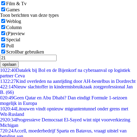
Film & Tv
Games
Toon berichten van deze types
Weblog
Column
(P)review
Special
Poll
Scrollbar gebruiken
opslaan
10
22:40
Datalek bij Bol en de Bijenkorf na cyberaanval op logistiek
partner Ceva
13
22:27
Kind overleden na aanrijding door AH-bestelbus in Dordrecht
4
22:14
Nieuw slachtoffer in kindermisbruikzaak zorgprofessional Jan
B. (66)
0
20:49
Geen Qatar en Abu Dhabi? Dan eindigt Formule 1-seizoen
mogelijk in Europa
10
20:44
Litouwen vindt opnieuw migrantentunnel onder grens met
Wit-Rusland
29
20:34
Progressieve Democraat El-Sayed wint nipt voorverkiezing
Michigan
7
20:24
Accell, moederbedrijf Sparta en Batavus, vraagt uitstel van
betaling aan