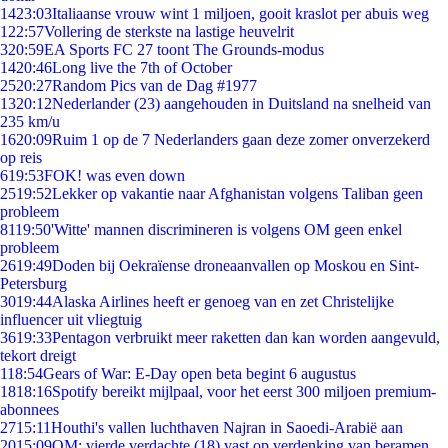
14
23:03
Italiaanse vrouw wint 1 miljoen, gooit kraslot per abuis weg
1
22:57
Vollering de sterkste na lastige heuvelrit
3
20:59
EA Sports FC 27 toont The Grounds-modus
14
20:46
Long live the 7th of October
25
20:27
Random Pics van de Dag #1977
13
20:12
Nederlander (23) aangehouden in Duitsland na snelheid van
235 km/u
16
20:09
Ruim 1 op de 7 Nederlanders gaan deze zomer onverzekerd
op reis
6
19:53
FOK! was even down
25
19:52
Lekker op vakantie naar Afghanistan volgens Taliban geen
probleem
81
19:50
'Witte' mannen discrimineren is volgens OM geen enkel
probleem
26
19:49
Doden bij Oekraïense droneaanvallen op Moskou en Sint-
Petersburg
30
19:44
Alaska Airlines heeft er genoeg van en zet Christelijke
influencer uit vliegtuig
36
19:33
Pentagon verbruikt meer raketten dan kan worden aangevuld,
tekort dreigt
1
18:54
Gears of War: E-Day open beta begint 6 augustus
18
18:16
Spotify bereikt mijlpaal, voor het eerst 300 miljoen premium-
abonnees
27
15:11
Houthi's vallen luchthaven Najran in Saoedi-Arabië aan
20
15:09
OM: vierde verdachte (18) vast op verdenking van beramen