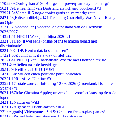
170
22:03
Oorlog Iran #136 Bridge and powerplant day incoming?
56
21:59
De neergang van Duitsland als lichtend voorbeeld #3
239
21:54
Vinted #15 nog-net-niet gratis en verzendgezeur
84
21:53
[Britse politiek] #141 Declining Gracefully Was Never Really
an Option
31
21:52
[Voorspellen] Voorspel de eindstand van de Eredivisie
2026/2027
143
21:51
[NPO1] We zijn er bijna 2026 #1
23
21:51
Heb jij wel eens (online of irl) te maken gehad met
discriminatie?
92
21:50
CIDP. Kent u dat, beste mensen?
172
21:50
Zuunig zijn, it's a way of life! #22
281
21:41
[NPO1] Van Onschatbare Waarde met Dionne Stax #2
13
21:40
Aftellen naar de kerstdagen
39
21:39
[Netflix #210] TUDUM
14
21:33
Ik wil een eigen politieke partij oprichten
202
21:19
Russia vs Ukraine #91
235
21:17
Totale zonsverduistering 12-08-2026 (Groenland, IJsland en
Spanje) #1
50
21:16
Zieke Christina Applegate verschijnt voor het laatst op de rode
loper
24
21:12
Natuur en Wild
10
21:12
Algemeen Luchtvaarttopic #61
7
21:06
[gratis] Videogames Part 9: Gratis en free-to-play games!
87
21:02
Protest tegen privatisering Turkse stranden