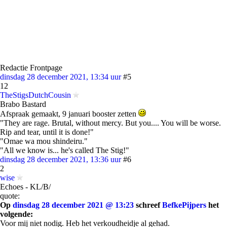
Redactie Frontpage
dinsdag 28 december 2021, 13:34 uur
#5
12
TheStigsDutchCousin
Brabo Bastard
Afspraak gemaakt, 9 januari booster zetten
"They are rage. Brutal, without mercy. But you.... You will be worse.
Rip and tear, until it is done!"
"Omae wa mou shindeiru."
"All we know is... he's called The Stig!"
dinsdag 28 december 2021, 13:36 uur
#6
2
wise
Echoes - KL/B/
quote:
Op
dinsdag 28 december 2021 @ 13:23
schreef
BefkePijpers
het
volgende:
Voor mij niet nodig. Heb het verkoudheidje al gehad.