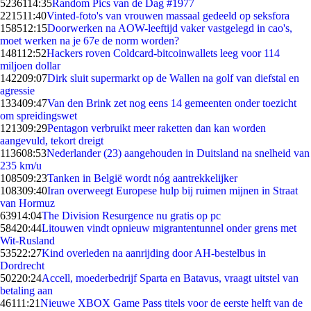
52361
14:35
Random Pics van de Dag #1977
2215
11:40
Vinted-foto's van vrouwen massaal gedeeld op seksfora
1585
12:15
Doorwerken na AOW-leeftijd vaker vastgelegd in cao's,
moet werken na je 67e de norm worden?
1481
12:52
Hackers roven Coldcard-bitcoinwallets leeg voor 114
miljoen dollar
1422
09:07
Dirk sluit supermarkt op de Wallen na golf van diefstal en
agressie
1334
09:47
Van den Brink zet nog eens 14 gemeenten onder toezicht
om spreidingswet
1213
09:29
Pentagon verbruikt meer raketten dan kan worden
aangevuld, tekort dreigt
1136
08:53
Nederlander (23) aangehouden in Duitsland na snelheid van
235 km/u
1085
09:23
Tanken in België wordt nóg aantrekkelijker
1083
09:40
Iran overweegt Europese hulp bij ruimen mijnen in Straat
van Hormuz
639
14:04
The Division Resurgence nu gratis op pc
584
20:44
Litouwen vindt opnieuw migrantentunnel onder grens met
Wit-Rusland
535
22:27
Kind overleden na aanrijding door AH-bestelbus in
Dordrecht
502
20:24
Accell, moederbedrijf Sparta en Batavus, vraagt uitstel van
betaling aan
461
11:21
Nieuwe XBOX Game Pass titels voor de eerste helft van de