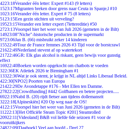
42
23:18
Verander één letter: Expert #143 (9 letters)
15
23:17
Migranten breken door grens naar Ceuta in Spanje,l #10
10
23:16
Verander één letter. Expert # 75 (8 letters)
51
23:15
Een gezin stichten uit verveling?
195
23:15
Verander een letter expert (7lettereditie) #50
27
23:13
Voorspel hier het weer van Juli 2026 (gemeten in de Bilt)
149
23:08
"Niche"-historische producten in de supermarkt
97
23:06
Jan B. (66) misbruikt zeker 14 kinderen
155
22:49
Tour de France femmes 2026 #3 Tijd voor de borstcrawl
216
22:49
Nederland stevent af op watertekort
217
22:46
GR: Elk glas alcohol is riskant, geen bewijs voor gunstig
effect
169
22:40
Boeken worden opgekocht om chatbots te voeden
3
22:36
EK Atletiek 2026 te Birmingham #1
133
22:36
Wat je ook stemt, je krijgt in NL altijd Links Liberaal Beleid.
4
22:30
[NPO2] Poorten van Europa
214
22:29
De Avondetappe #176 - Met Ellen ten Damme.
278
22:22
[Crowdfunding] #442 Golfbanen en betere projecten.....
69
22:19
Nabil B. (20) rijdt fietser aan tijdens dollemansrit
32
22:18
[Alpineskiën] #20 Op weg naar de OS!
41
22:15
Voorspel hier het weer van Juni 2026 (gemeten in de Bilt)
112
22:13
[Het Officiële Steam Topic #201] Steamrolled
209
22:11
[Videoland] B&B vol liefde 6de seizoen #1 voor de
vooruitkijkers
248
22:09
[Dagboek] Veel aan hoofd - Deel 27