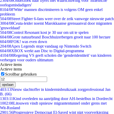
23
04/08
Onderzoek naar flyers met waarschuwing voor 'Israëlische
oorlogsmisdadigers'
81
04/08
'Witte' mannen discrimineren is volgens OM geen enkel
probleem
5
04/08
Street Fighter 6-fans weer over de zeik vanwege nieuwste patch
30
04/08
Ceuta-leider noemt Marokkaanse grensaanval door migranten
'gruweldaad'
5
04/08
Control Resonant kost je 30 uur om uit te spelen
6
04/08
Grote natuurbrand Boschhuizerbergen groeit naar 100 hectare
6
04/08
FOK! was even down
2
04/08
Apex Legends stopt vandaag op Nintendo Switch
6
04/08
XBOX werkt aan Disc to Digital-programma
41
04/08
Regering VS geeft scholen die 'genderidentiteit' van kinderen
verbergen voor ouders ultimatum
Actieve items
Actieve items
Scrollbar gebruiken
opslaan
4
03:13
Nieuw slachtoffer in kindermisbruikzaak zorgprofessional Jan
B. (66)
13
03:11
Kind overleden na aanrijding door AH-bestelbus in Dordrecht
10
02:08
Litouwen vindt opnieuw migrantentunnel onder grens met
Wit-Rusland
29
01:56
Progressieve Democraat El-Sayed wint nipt voorverkiezing