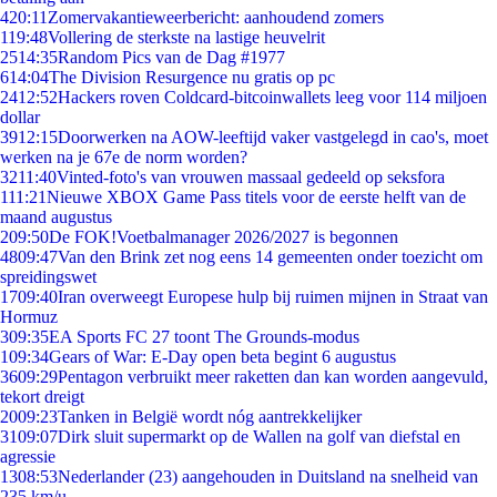
4
20:11
Zomervakantieweerbericht: aanhoudend zomers
1
19:48
Vollering de sterkste na lastige heuvelrit
25
14:35
Random Pics van de Dag #1977
6
14:04
The Division Resurgence nu gratis op pc
24
12:52
Hackers roven Coldcard-bitcoinwallets leeg voor 114 miljoen
dollar
39
12:15
Doorwerken na AOW-leeftijd vaker vastgelegd in cao's, moet
werken na je 67e de norm worden?
32
11:40
Vinted-foto's van vrouwen massaal gedeeld op seksfora
1
11:21
Nieuwe XBOX Game Pass titels voor de eerste helft van de
maand augustus
2
09:50
De FOK!Voetbalmanager 2026/2027 is begonnen
48
09:47
Van den Brink zet nog eens 14 gemeenten onder toezicht om
spreidingswet
17
09:40
Iran overweegt Europese hulp bij ruimen mijnen in Straat van
Hormuz
3
09:35
EA Sports FC 27 toont The Grounds-modus
1
09:34
Gears of War: E-Day open beta begint 6 augustus
36
09:29
Pentagon verbruikt meer raketten dan kan worden aangevuld,
tekort dreigt
20
09:23
Tanken in België wordt nóg aantrekkelijker
31
09:07
Dirk sluit supermarkt op de Wallen na golf van diefstal en
agressie
13
08:53
Nederlander (23) aangehouden in Duitsland na snelheid van
235 km/u