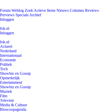
Forum
Weblog
Zoek
Actieve Items
Nieuws
Columns
Reviews
Previews
Specials
Archief
Inloggen
fok.nl
Inloggen
fok.nl
Actueel
Nederland
Internationaal
Economie
Politiek
Tech
Showbiz en Gossip
Opmerkelijk
Entertainment
Showbiz en Gossip
Muziek
Film
Televisie
Media & Cultuur
Bioscoopagenda