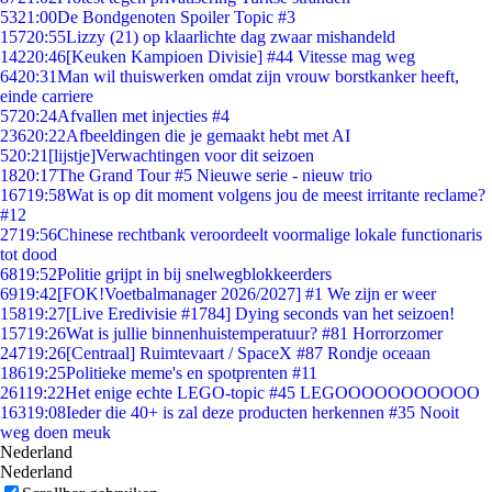
53
21:00
De Bondgenoten Spoiler Topic #3
157
20:55
Lizzy (21) op klaarlichte dag zwaar mishandeld
142
20:46
[Keuken Kampioen Divisie] #44 Vitesse mag weg
64
20:31
Man wil thuiswerken omdat zijn vrouw borstkanker heeft,
einde carriere
57
20:24
Afvallen met injecties #4
236
20:22
Afbeeldingen die je gemaakt hebt met AI
5
20:21
[lijstje]Verwachtingen voor dit seizoen
18
20:17
The Grand Tour #5 Nieuwe serie - nieuw trio
167
19:58
Wat is op dit moment volgens jou de meest irritante reclame?
#12
27
19:56
Chinese rechtbank veroordeelt voormalige lokale functionaris
tot dood
68
19:52
Politie grijpt in bij snelwegblokkeerders
69
19:42
[FOK!Voetbalmanager 2026/2027] #1 We zijn er weer
158
19:27
[Live Eredivisie #1784] Dying seconds van het seizoen!
157
19:26
Wat is jullie binnenhuistemperatuur? #81 Horrorzomer
247
19:26
[Centraal] Ruimtevaart / SpaceX #87 Rondje oceaan
186
19:25
Politieke meme's en spotprenten #11
261
19:22
Het enige echte LEGO-topic #45 LEGOOOOOOOOOOO
163
19:08
Ieder die 40+ is zal deze producten herkennen #35 Nooit
weg doen meuk
Nederland
Nederland