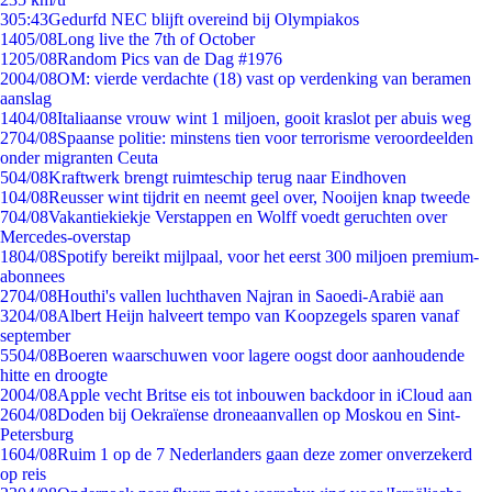
3
05:43
Gedurfd NEC blijft overeind bij Olympiakos
14
05/08
Long live the 7th of October
12
05/08
Random Pics van de Dag #1976
20
04/08
OM: vierde verdachte (18) vast op verdenking van beramen
aanslag
14
04/08
Italiaanse vrouw wint 1 miljoen, gooit kraslot per abuis weg
27
04/08
Spaanse politie: minstens tien voor terrorisme veroordeelden
onder migranten Ceuta
5
04/08
Kraftwerk brengt ruimteschip terug naar Eindhoven
1
04/08
Reusser wint tijdrit en neemt geel over, Nooijen knap tweede
7
04/08
Vakantiekiekje Verstappen en Wolff voedt geruchten over
Mercedes-overstap
18
04/08
Spotify bereikt mijlpaal, voor het eerst 300 miljoen premium-
abonnees
27
04/08
Houthi's vallen luchthaven Najran in Saoedi-Arabië aan
32
04/08
Albert Heijn halveert tempo van Koopzegels sparen vanaf
september
55
04/08
Boeren waarschuwen voor lagere oogst door aanhoudende
hitte en droogte
20
04/08
Apple vecht Britse eis tot inbouwen backdoor in iCloud aan
26
04/08
Doden bij Oekraïense droneaanvallen op Moskou en Sint-
Petersburg
16
04/08
Ruim 1 op de 7 Nederlanders gaan deze zomer onverzekerd
op reis