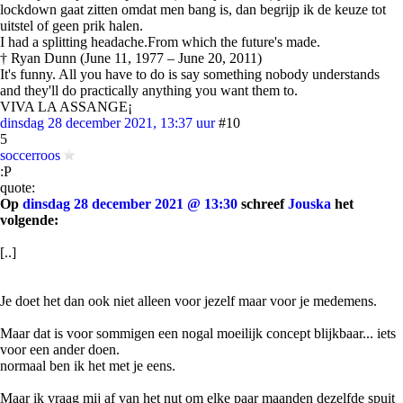
lockdown gaat zitten omdat men bang is, dan begrijp ik de keuze tot
uitstel of geen prik halen.
I had a splitting headache.From which the future's made.
† Ryan Dunn (June 11, 1977 – June 20, 2011)
It's funny. All you have to do is say something nobody understands
and they'll do practically anything you want them to.
VIVA LA ASSANGE¡
dinsdag 28 december 2021, 13:37 uur
#10
5
soccerroos
:P
quote:
Op
dinsdag 28 december 2021 @ 13:30
schreef
Jouska
het
volgende:
[..]
Je doet het dan ook niet alleen voor jezelf maar voor je medemens.
Maar dat is voor sommigen een nogal moeilijk concept blijkbaar... iets
voor een ander doen.
normaal ben ik het met je eens.
Maar ik vraag mij af van het nut om elke paar maanden dezelfde spuit