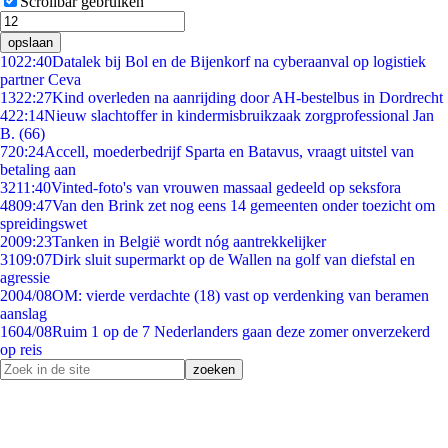
Scrollbar gebruiken
opslaan
10
22:40
Datalek bij Bol en de Bijenkorf na cyberaanval op logistiek
partner Ceva
13
22:27
Kind overleden na aanrijding door AH-bestelbus in Dordrecht
4
22:14
Nieuw slachtoffer in kindermisbruikzaak zorgprofessional Jan
B. (66)
7
20:24
Accell, moederbedrijf Sparta en Batavus, vraagt uitstel van
betaling aan
32
11:40
Vinted-foto's van vrouwen massaal gedeeld op seksfora
48
09:47
Van den Brink zet nog eens 14 gemeenten onder toezicht om
spreidingswet
20
09:23
Tanken in België wordt nóg aantrekkelijker
31
09:07
Dirk sluit supermarkt op de Wallen na golf van diefstal en
agressie
20
04/08
OM: vierde verdachte (18) vast op verdenking van beramen
aanslag
16
04/08
Ruim 1 op de 7 Nederlanders gaan deze zomer onverzekerd
op reis