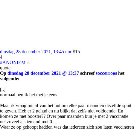
dinsdag 28 december 2021, 13:45 uur
#15
4
#ANONIEM
quote:
Op
dinsdag 28 december 2021 @ 13:37
schreef
soccerroos
het
volgende:
[..]
normaal ben ik het met je eens.
Maar ik vraag mij af van het nut om elke paar maanden dezelfde spuit
te geven. Heb er 2 gehad en nu blijkt dat zelfs niet voldoende. En
komen ze met booster?? Over paar maanden kun je met 2 vaccinatie
net zoveel als iemand met 0....
Waar ze op gehoopt hadden was dat iedereen zich zou laten vaccineren
en dat het dan allemaal zo ver onder controle was dat verder