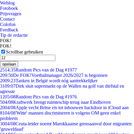
Weblog
Fotoboek
Prijsvragen
Contact
Colofon
Feedback
Tip de redactie
FOK!
FOK!
Scrollbar gebruiken
opslaan
25
14:35
Random Pics van de Dag #1977
2
09:50
De FOK!Voetbalmanager 2026/2027 is begonnen
20
09:23
Tanken in België wordt nóg aantrekkelijker
31
09:07
Dirk sluit supermarkt op de Wallen na golf van diefstal en
agressie
12
05/08
Random Pics van de Dag #1976
5
04/08
Kraftwerk brengt ruimteschip terug naar Eindhoven
20
04/08
Apple vecht Britse eis tot inbouwen backdoor in iCloud aan
81
04/08
'Witte' mannen discrimineren is volgens OM geen enkel
probleem
30
04/08
Ceuta-leider noemt Marokkaanse grensaanval door migranten
'gruweldaad'