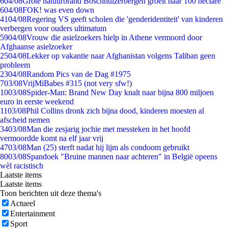
6
04/08
Grote natuurbrand Boschhuizerbergen groeit naar 100 hectare
6
04/08
FOK! was even down
41
04/08
Regering VS geeft scholen die 'genderidentiteit' van kinderen
verbergen voor ouders ultimatum
59
04/08
Vrouw die asielzoekers hielp in Athene vermoord door
Afghaanse asielzoeker
25
04/08
Lekker op vakantie naar Afghanistan volgens Taliban geen
probleem
23
04/08
Random Pics van de Dag #1975
7
03/08
VrijMiBabes #315 (not very sfw!)
10
03/08
Spider-Man: Brand New Day knalt naar bijna 800 miljoen
euro in eerste weekend
11
03/08
Phil Collins dronk zich bijna dood, kinderen moesten al
afscheid nemen
34
03/08
Man die zesjarig jochie met messteken in het hoofd
vermoordde komt na elf jaar vrij
47
03/08
Man (25) sterft nadat hij lijm als condoom gebruikt
80
03/08
Spandoek "Bruine mannen naar achteren" in België opeens
wèl racistisch
Laatste items
Laatste items
Toon berichten uit deze thema's
Actueel
Entertainment
Sport