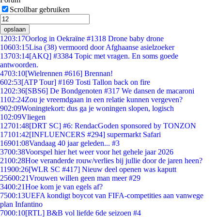
Scrollbar gebruiken
opslaan
12
03:17
Oorlog in Oekraïne #1318 Drone baby drone
106
03:15
Lisa (38) vermoord door Afghaanse asielzoeker
137
03:14
[AKQ] #3384 Topic met vragen. En soms goede
antwoorden.
47
03:10
[Wielrennen #616] Brennan!
6
02:53
[ATP Tour] #169 Tosti Tallon back on fire
12
02:36
[SBS6] De Bondgenoten #317 We dansen de macaroni
11
02:24
Zou je vreemdgaan in een relatie kunnen vergeven?
9
02:09
Woningtekort: dus ga je woningen slopen, logisch
1
02:09
Vliegen
127
01:48
[DRT SC] #6: RendacGoden sponsored by TONZON
171
01:42
[INFLUENCERS #294] supermarkt Safari
169
01:08
Vandaag 40 jaar geleden... #3
37
00:38
Voorspel hier het weer voor het gehele jaar 2026
21
00:28
Hoe veranderde rouw/verlies bij jullie door de jaren heen?
119
00:26
[WLR SC #417] Nieuw deel openen was kaputt
256
00:21
Vrouwen willen geen man meer #29
34
00:21
Hoe kom je van egels af?
75
00:13
UEFA kondigt boycot van FIFA-competities aan vanwege
plan Infantino
70
00:10
[RTL] B&B vol liefde 6de seizoen #4