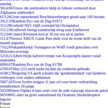
aanslag
59
14:06
Vrouw die asielzoekers hielp in Athene vermoord door
Afghaanse asielzoeker
6
13:26
Grote natuurbrand Boschhuizerbergen groeit naar 100 hectare
30
12:35
Random Pics van de Dag #1973
3
12:28
Gedurfd NEC blijft overeind bij Olympiakos
5
12:23
Kraftwerk brengt ruimteschip terug naar Eindhoven
5
12:04
Control Resonant kost je 30 uur om uit te spelen
1
11:47
Nieuwe XBOX Game Pass titels voor de eerste helft van de
maand augustus
7
10:24
Vakantiekiekje Verstappen en Wolff voedt geruchten over
Mercedes-overstap
32
10:21
Albert Heijn halveert tempo van Koopzegels sparen vanaf
september
80
09:07
Random Pics van de Dag #1798
47
09:07
Man (25) sterft nadat hij lijm als condoom gebruikt
41
08:27
Regering VS geeft scholen die 'genderidentiteit' van kinderen
verbergen voor ouders ultimatum
50
07:26
Twee Syriërs krijgen 11 jaar cel voor brute verkrachting
stomdronken 18-jarige
5
05/08
Street Fighter 6-fans weer over de zeik vanwege nieuwste patch
9
05/08
NL-alert na grote natuurbrand bij Oostrum, blushelikopters
ingezet
Forum
Forum