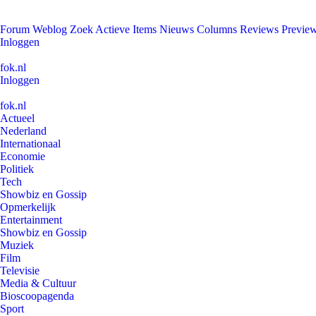
Forum
Weblog
Zoek
Actieve Items
Nieuws
Columns
Reviews
Previe
Inloggen
fok.nl
Inloggen
fok.nl
Actueel
Nederland
Internationaal
Economie
Politiek
Tech
Showbiz en Gossip
Opmerkelijk
Entertainment
Showbiz en Gossip
Muziek
Film
Televisie
Media & Cultuur
Bioscoopagenda
Sport