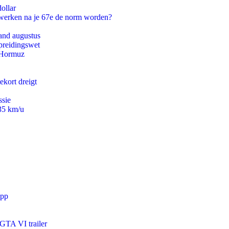
ollar
 werken na je 67e de norm worden?
and augustus
preidingswet
n Hormuz
ekort dreigt
ssie
235 km/u
app
 GTA VI trailer