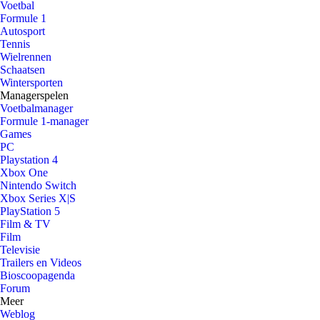
Voetbal
Formule 1
Autosport
Tennis
Wielrennen
Schaatsen
Wintersporten
Managerspelen
Voetbalmanager
Formule 1-manager
Games
PC
Playstation 4
Xbox One
Nintendo Switch
Xbox Series X|S
PlayStation 5
Film & TV
Film
Televisie
Trailers en Videos
Bioscoopagenda
Forum
Meer
Weblog