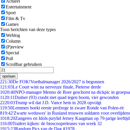
Actueel
Entertainment
Sport
Film & Tv
Games
Toon berichten van deze types
Weblog
Column
(P)review
Special
Poll
Scrollbar gebruiken
opslaan
2
21:30
De FOK!Voetbalmanager 2026/2027 is begonnen
1
21:03
Le Court wint na nerveuze finale, Pieterse derde
10
20:40
NPO-manager Menno de Boer geschorst na dickpic in groeps
11
20:11
Duitser (93) crasht met quad tegen boom, vier gewonden
22
20:03
Trump wil dat J.D. Vance hem in 2028 opvolgt
1
19:50
Lemmen boekt eerste profzege in zware Ronde van Polen-rit
8
19:42
'Zwarte weduwes' in Rusland trouwen soldaten voor overlijdens
10
18:20
Zangeres en Idols-jurylid Jerney Kaagman op 79-jarige leeftij
1
16:00
Trailers kijken: de bioscoopreleases van week 32
19
15:23
Random Pics van de Dag #1978