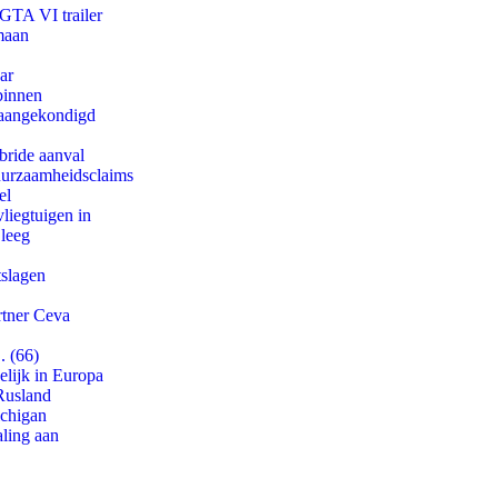
 GTA VI trailer
maan
ar
binnen
g aangekondigd
bride aanval
duurzaamheidsclaims
el
iegtuigen in
 leeg
tslagen
rtner Ceva
. (66)
lijk in Europa
Rusland
ichigan
aling aan