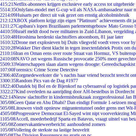
4
15:21
Netflix-abonnees krijgen exclusieve early access tot uitgebreide
55
14:35
Onlyfans-model met G-cup wil als NASA-ambassadeur naar 
22
14:09
Huisarts per direct uit vak gezet om ernstig alcoholmisbruik
2
12:12
XBOX platform krijgt zijn eigen "Platinum" achievements dit ja
12
11:27
Capibara's lopen Braziliaans parlementsgebouw Mato Grosso 
44
10:59
Israël meldt dood twee militairen in Zuid-Libanon, vergeldin
15
10:48
Hiroshima herdenkt slachtoffers atoombom, 81 jaar later
16
10:32
Drone met explosieven bij Duits vliegveld voedt vrees voor hy
32
10:28
Wakker Dier dient klacht in tegen insectenfabriek Protix om 
21
10:16
Iran en Oman eens over route Straat van Hormuz, VS buitensp
24
10:08
NAVO zet wegens Russische provocatie 250% meer gevechtsvl
55
09:33
Waterschappen slaan alarm wegens droogte: Gereedschapskist
1
07:00
Forensics: Crime Scene Detective
23
06:40
Zorgmedewerkster die 's nachts haar vriend bezocht terecht on
33
00:35
Random Pics van de Dag #1977
18
22:40
Datalek bij Bol en de Bijenkorf na cyberaanval op logistiek pa
33
22:27
Kind overleden na aanrijding door AH-bestelbus in Dordrecht
6
22:14
Nieuw slachtoffer in kindermisbruikzaak zorgprofessional Jan B
3
05/08
Geen Qatar en Abu Dhabi? Dan eindigt Formule 1-seizoen moge
5
05/08
Litouwen vindt opnieuw migrantentunnel onder grens met Wit-
45
05/08
Progressieve Democraat El-Sayed wint nipt voorverkiezing M
11
05/08
Accell, moederbedrijf Sparta en Batavus, vraagt uitstel van bet
5
05/08
Zomervakantieweerbericht: aanhoudend zomers
1
05/08
Vollering de sterkste na lastige heuvelrit
8
05/08
The Division Resurgence nu gratis op pc