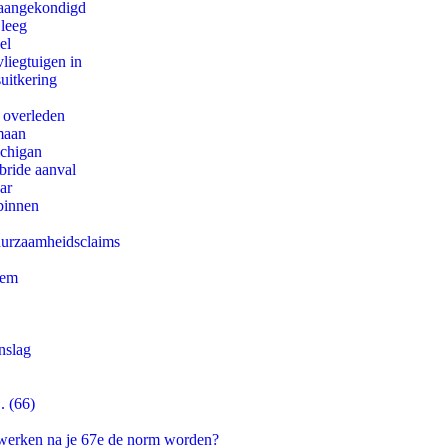
g aangekondigd
 leeg
el
iegtuigen in
uitkering
d overleden
maan
ichigan
bride aanval
ar
binnen
duurzaamheidsclaims
eem
nslag
. (66)
 werken na je 67e de norm worden?