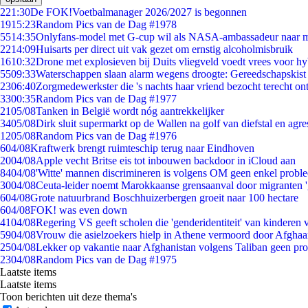
2
21:30
De FOK!Voetbalmanager 2026/2027 is begonnen
19
15:23
Random Pics van de Dag #1978
55
14:35
Onlyfans-model met G-cup wil als NASA-ambassadeur naar 
22
14:09
Huisarts per direct uit vak gezet om ernstig alcoholmisbruik
16
10:32
Drone met explosieven bij Duits vliegveld voedt vrees voor hy
55
09:33
Waterschappen slaan alarm wegens droogte: Gereedschapskist
23
06:40
Zorgmedewerkster die 's nachts haar vriend bezocht terecht on
33
00:35
Random Pics van de Dag #1977
21
05/08
Tanken in België wordt nóg aantrekkelijker
34
05/08
Dirk sluit supermarkt op de Wallen na golf van diefstal en agre
12
05/08
Random Pics van de Dag #1976
6
04/08
Kraftwerk brengt ruimteschip terug naar Eindhoven
20
04/08
Apple vecht Britse eis tot inbouwen backdoor in iCloud aan
84
04/08
'Witte' mannen discrimineren is volgens OM geen enkel probl
30
04/08
Ceuta-leider noemt Marokkaanse grensaanval door migranten 
6
04/08
Grote natuurbrand Boschhuizerbergen groeit naar 100 hectare
6
04/08
FOK! was even down
41
04/08
Regering VS geeft scholen die 'genderidentiteit' van kinderen
59
04/08
Vrouw die asielzoekers hielp in Athene vermoord door Afghaa
25
04/08
Lekker op vakantie naar Afghanistan volgens Taliban geen pr
23
04/08
Random Pics van de Dag #1975
Laatste items
Laatste items
Toon berichten uit deze thema's