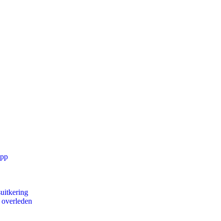
app
uitkering
d overleden