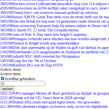
36
05/08
Hackers roven Coldcard-bitcoinwallets leeg voor 114 miljoen d
45
05/08
Doorwerken na AOW-leeftijd vaker vastgelegd in cao's, moet
38
05/08
Vinted-foto's van vrouwen massaal gedeeld op seksfora
1
05/08
Nieuwe XBOX Game Pass titels voor de eerste helft van de ma
50
05/08
Van den Brink zet nog eens 14 gemeenten onder toezicht om s
18
05/08
Iran overweegt Europese hulp bij ruimen mijnen in Straat va
3
05/08
EA Sports FC 27 toont The Grounds-modus
1
05/08
Gears of War: E-Day open beta begint 6 augustus
36
05/08
Pentagon verbruikt meer raketten dan kan worden aangevuld, t
21
05/08
Tanken in België wordt nóg aantrekkelijker
34
05/08
Dirk sluit supermarkt op de Wallen na golf van diefstal en agre
13
05/08
Nederlander (23) aangehouden in Duitsland na snelheid van 
3
05/08
Gedurfd NEC blijft overeind bij Olympiakos
14
05/08
Long live the 7th of October
12
05/08
Random Pics van de Dag #1976
Actieve items
Actieve items
Scrollbar gebruiken
opslaan
10
21:53
NPO-manager Menno de Boer geschorst na dickpic in groeps
22
21:46
Trump wil dat J.D. Vance hem in 2028 opvolgt
11
21:45
Duitser (93) crasht met quad tegen boom, vier gewonden
4
21:38
Netflix-abonnees krijgen exclusieve early access tot uitgebreide