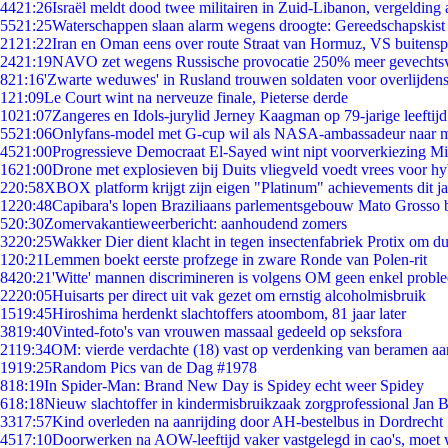
44
21:26
Israël meldt dood twee militairen in Zuid-Libanon, vergeldin
55
21:25
Waterschappen slaan alarm wegens droogte: Gereedschapskist
21
21:22
Iran en Oman eens over route Straat van Hormuz, VS buitensp
24
21:19
NAVO zet wegens Russische provocatie 250% meer gevechtsvl
8
21:16
'Zwarte weduwes' in Rusland trouwen soldaten voor overlijdens
1
21:09
Le Court wint na nerveuze finale, Pieterse derde
10
21:07
Zangeres en Idols-jurylid Jerney Kaagman op 79-jarige leeftij
55
21:06
Onlyfans-model met G-cup wil als NASA-ambassadeur naar 
45
21:00
Progressieve Democraat El-Sayed wint nipt voorverkiezing M
16
21:00
Drone met explosieven bij Duits vliegveld voedt vrees voor hy
2
20:58
XBOX platform krijgt zijn eigen "Platinum" achievements dit ja
12
20:48
Capibara's lopen Braziliaans parlementsgebouw Mato Grosso 
5
20:30
Zomervakantieweerbericht: aanhoudend zomers
32
20:25
Wakker Dier dient klacht in tegen insectenfabriek Protix om 
1
20:21
Lemmen boekt eerste profzege in zware Ronde van Polen-rit
84
20:21
'Witte' mannen discrimineren is volgens OM geen enkel probl
22
20:05
Huisarts per direct uit vak gezet om ernstig alcoholmisbruik
15
19:45
Hiroshima herdenkt slachtoffers atoombom, 81 jaar later
38
19:40
Vinted-foto's van vrouwen massaal gedeeld op seksfora
21
19:34
OM: vierde verdachte (18) vast op verdenking van beramen aa
19
19:25
Random Pics van de Dag #1978
8
18:19
In Spider-Man: Brand New Day is Spidey echt weer Spidey
6
18:18
Nieuw slachtoffer in kindermisbruikzaak zorgprofessional Jan B
33
17:57
Kind overleden na aanrijding door AH-bestelbus in Dordrecht
45
17:10
Doorwerken na AOW-leeftijd vaker vastgelegd in cao's, moet