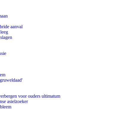
maan
bride aanval
 leeg
tslagen
ssie
eem
'gruweldaad'
 verbergen voor ouders ultimatum
nse asielzoeker
obleem