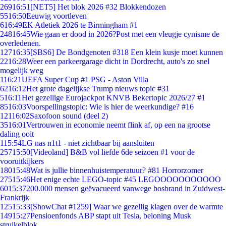
269
16:51
[NET5] Het blok 2026 #32 Blokkendozen
55
16:50
Eeuwig voortleven
6
16:49
EK Atletiek 2026 te Birmingham #1
248
16:45
Wie gaan er dood in 2026?Post met een vleugje cynisme de
overledenen.
127
16:35
[SBS6] De Bondgenoten #318 Een klein kusje moet kunnen
22
16:28
Weer een parkeergarage dicht in Dordrecht, auto's zo snel
mogelijk weg
1
16:21
UEFA Super Cup #1 PSG - Aston Villa
62
16:12
Het grote dagelijkse Trump nieuws topic #31
5
16:11
Het gezellige Eurojackpot KNVB Bekertopic 2026/27 #1
85
16:03
Voorspellingstopic: Wie is hier de weerkundige? #16
121
16:02
Saxofoon sound (deel 2)
35
16:01
Vertrouwen in economie neemt flink af, op een na grootse
daling ooit
1
15:54
LG nas n1t1 - niet zichtbaar bij aansluiten
257
15:50
[Videoland] B&B vol liefde 6de seizoen #1 voor de
vooruitkijkers
180
15:48
Wat is jullie binnenhuistemperatuur? #81 Horrorzomer
275
15:46
Het enige echte LEGO-topic #45 LEGOOOOOOOOOOO
60
15:37
200.000 mensen geëvacueerd vanwege bosbrand in Zuidwest-
Frankrijk
125
15:33
[ShowChat #1259] Waar we gezellig klagen over de warmte
149
15:27
Pensioenfonds ABP stapt uit Tesla, beloning Musk
struikelblok