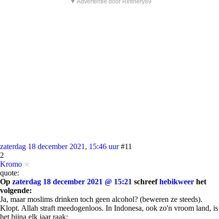
▼ Advertentie door Refinery89
zaterdag 18 december 2021, 15:46 uur
#11
2
Kromo
quote:
Op
zaterdag 18 december 2021 @ 15:21
schreef
hebikweer
het
volgende:
Ja, maar moslims drinken toch geen alcohol? (beweren ze steeds).
Klopt. Allah straft meedogenloos. In Indonesa, ook zo'n vroom land, is
het bijna elk jaar raak: