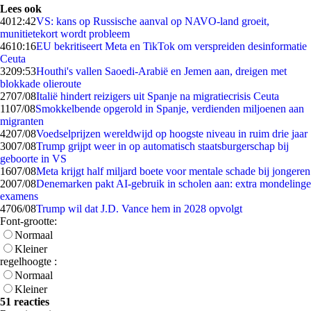
Lees ook
40
12:42
VS: kans op Russische aanval op NAVO-land groeit,
munitietekort wordt probleem
46
10:16
EU bekritiseert Meta en TikTok om verspreiden desinformatie
Ceuta
32
09:53
Houthi's vallen Saoedi-Arabië en Jemen aan, dreigen met
blokkade olieroute
27
07/08
Italië hindert reizigers uit Spanje na migratiecrisis Ceuta
11
07/08
Smokkelbende opgerold in Spanje, verdienden miljoenen aan
migranten
42
07/08
Voedselprijzen wereldwijd op hoogste niveau in ruim drie jaar
30
07/08
Trump grijpt weer in op automatisch staatsburgerschap bij
geboorte in VS
16
07/08
Meta krijgt half miljard boete voor mentale schade bij jongeren
20
07/08
Denemarken pakt AI-gebruik in scholen aan: extra mondelinge
examens
47
06/08
Trump wil dat J.D. Vance hem in 2028 opvolgt
Font-grootte:
Normaal
Kleiner
regelhoogte :
Normaal
Kleiner
51 reacties