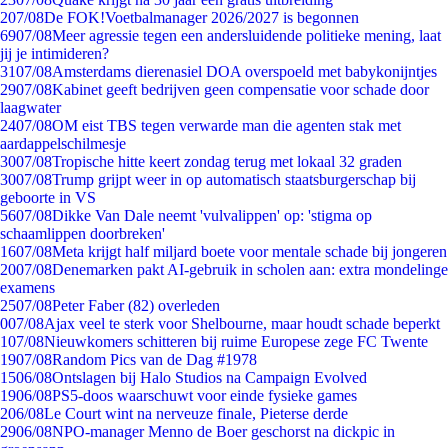
2
07/08
De FOK!Voetbalmanager 2026/2027 is begonnen
69
07/08
Meer agressie tegen een andersluidende politieke mening, laat
jij je intimideren?
31
07/08
Amsterdams dierenasiel DOA overspoeld met babykonijntjes
29
07/08
Kabinet geeft bedrijven geen compensatie voor schade door
laagwater
24
07/08
OM eist TBS tegen verwarde man die agenten stak met
aardappelschilmesje
30
07/08
Tropische hitte keert zondag terug met lokaal 32 graden
30
07/08
Trump grijpt weer in op automatisch staatsburgerschap bij
geboorte in VS
56
07/08
Dikke Van Dale neemt 'vulvalippen' op: 'stigma op
schaamlippen doorbreken'
16
07/08
Meta krijgt half miljard boete voor mentale schade bij jongeren
20
07/08
Denemarken pakt AI-gebruik in scholen aan: extra mondelinge
examens
25
07/08
Peter Faber (82) overleden
0
07/08
Ajax veel te sterk voor Shelbourne, maar houdt schade beperkt
1
07/08
Nieuwkomers schitteren bij ruime Europese zege FC Twente
19
07/08
Random Pics van de Dag #1978
15
06/08
Ontslagen bij Halo Studios na Campaign Evolved
19
06/08
PS5-doos waarschuwt voor einde fysieke games
2
06/08
Le Court wint na nerveuze finale, Pieterse derde
29
06/08
NPO-manager Menno de Boer geschorst na dickpic in