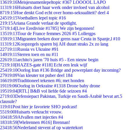
136
19:16
Meisjesnamenlepeltopic #367 LOOOOL LAPO
113
19:16
Huisarts doet haar werk onder invloed van alcohol
87
19:15
Hoe denkt God echt over homo-seksualiteit? deel 4
245
19:15
Voetballers lepel topic #16
2
19:15
Ariana Grande verlaat de spotlight.
57
19:14
[Live Eredivisie #1785] We zijn begonnen!
135
19:13
Tour de France femmes 2026 #5 Lollergps
159
19:13
Migranten breken door grens naar Ceuta in Spanje,l #10
113
19:12
Koopzegels sparen bij AH duurt straks 2x zo lang
227
19:11
Russia vs Ukraine #91
149
19:11
Sterren toen en nu #11
226
19:11
archito's jaren '70 huis #5 - Een nieuw begin
72
19:10
[HAZES-gate #118] Echt een leuk wijf
254
19:10
Oorlog Iran #136 Bridge and powerplant day incoming?
279
19:09
Van kleuter tot puber deel 184
166
19:09
Traditioneel tekenen #6; met honden
191
19:06
Oorlog in Oekraïne #1318 Drone baby drone
195
19:04
[RTL] B&B vol liefde 6de seizoen #4
27
19:03
Defensiepact Pakistan, Turkije en Saudi-Arabië bevat art.5
clausule?
1
19:01
Post hier je favoriete SHO podcast!
55
19:00
Huisarts verkracht vrouw.
104
18:59
Afvallen met injecties #4
183
18:59
[Wielrennen #616] Brennan!
234
18:56
Nederland stevent af op watertekort