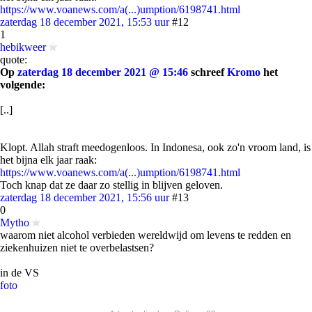
https://www.voanews.com/a(...)umption/6198741.html
zaterdag 18 december 2021, 15:53 uur
#12
1
hebikweer
quote:
Op
zaterdag 18 december 2021 @ 15:46
schreef
Kromo
het
volgende:
[..]
Klopt. Allah straft meedogenloos. In Indonesa, ook zo'n vroom land, is
het bijna elk jaar raak:
https://www.voanews.com/a(...)umption/6198741.html
Toch knap dat ze daar zo stellig in blijven geloven.
zaterdag 18 december 2021, 15:56 uur
#13
0
Mytho
waarom niet alcohol verbieden wereldwijd om levens te redden en
ziekenhuizen niet te overbelastsen?
in de VS
foto