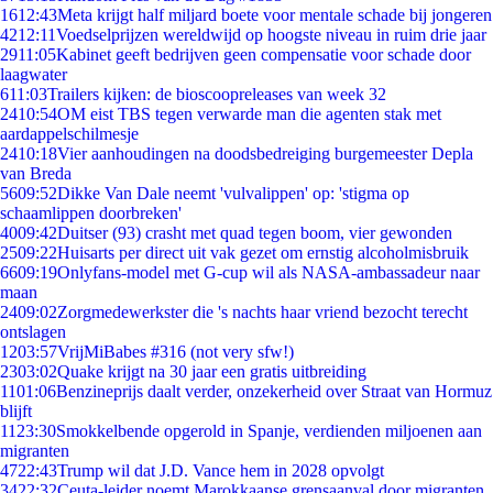
16
12:43
Meta krijgt half miljard boete voor mentale schade bij jongeren
42
12:11
Voedselprijzen wereldwijd op hoogste niveau in ruim drie jaar
29
11:05
Kabinet geeft bedrijven geen compensatie voor schade door
laagwater
6
11:03
Trailers kijken: de bioscoopreleases van week 32
24
10:54
OM eist TBS tegen verwarde man die agenten stak met
aardappelschilmesje
24
10:18
Vier aanhoudingen na doodsbedreiging burgemeester Depla
van Breda
56
09:52
Dikke Van Dale neemt 'vulvalippen' op: 'stigma op
schaamlippen doorbreken'
40
09:42
Duitser (93) crasht met quad tegen boom, vier gewonden
25
09:22
Huisarts per direct uit vak gezet om ernstig alcoholmisbruik
66
09:19
Onlyfans-model met G-cup wil als NASA-ambassadeur naar
maan
24
09:02
Zorgmedewerkster die 's nachts haar vriend bezocht terecht
ontslagen
12
03:57
VrijMiBabes #316 (not very sfw!)
23
03:02
Quake krijgt na 30 jaar een gratis uitbreiding
11
01:06
Benzineprijs daalt verder, onzekerheid over Straat van Hormuz
blijft
11
23:30
Smokkelbende opgerold in Spanje, verdienden miljoenen aan
migranten
47
22:43
Trump wil dat J.D. Vance hem in 2028 opvolgt
34
22:32
Ceuta-leider noemt Marokkaanse grensaanval door migranten