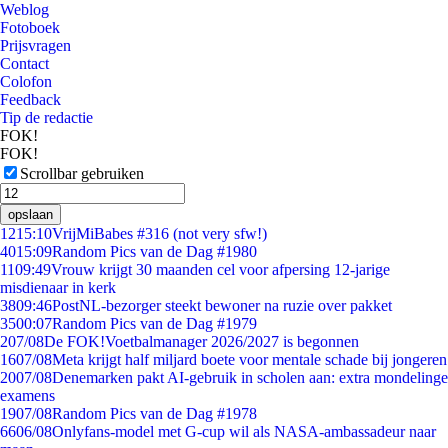
Weblog
Fotoboek
Prijsvragen
Contact
Colofon
Feedback
Tip de redactie
FOK!
FOK!
Scrollbar gebruiken
opslaan
12
15:10
VrijMiBabes #316 (not very sfw!)
40
15:09
Random Pics van de Dag #1980
11
09:49
Vrouw krijgt 30 maanden cel voor afpersing 12-jarige
misdienaar in kerk
38
09:46
PostNL-bezorger steekt bewoner na ruzie over pakket
35
00:07
Random Pics van de Dag #1979
2
07/08
De FOK!Voetbalmanager 2026/2027 is begonnen
16
07/08
Meta krijgt half miljard boete voor mentale schade bij jongeren
20
07/08
Denemarken pakt AI-gebruik in scholen aan: extra mondelinge
examens
19
07/08
Random Pics van de Dag #1978
66
06/08
Onlyfans-model met G-cup wil als NASA-ambassadeur naar