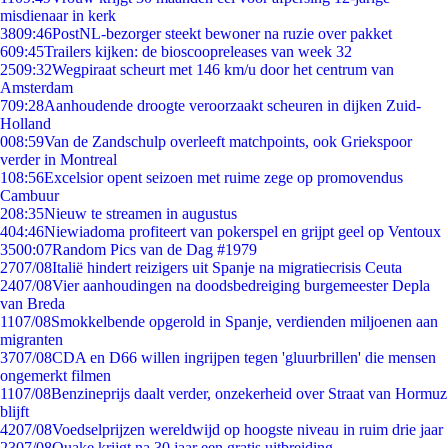
misdienaar in kerk
38
09:46
PostNL-bezorger steekt bewoner na ruzie over pakket
6
09:45
Trailers kijken: de bioscoopreleases van week 32
25
09:32
Wegpiraat scheurt met 146 km/u door het centrum van
Amsterdam
7
09:28
Aanhoudende droogte veroorzaakt scheuren in dijken Zuid-
Holland
0
08:59
Van de Zandschulp overleeft matchpoints, ook Griekspoor
verder in Montreal
1
08:56
Excelsior opent seizoen met ruime zege op promovendus
Cambuur
2
08:35
Nieuw te streamen in augustus
4
04:46
Niewiadoma profiteert van pokerspel en grijpt geel op Ventoux
35
00:07
Random Pics van de Dag #1979
27
07/08
Italië hindert reizigers uit Spanje na migratiecrisis Ceuta
24
07/08
Vier aanhoudingen na doodsbedreiging burgemeester Depla
van Breda
11
07/08
Smokkelbende opgerold in Spanje, verdienden miljoenen aan
migranten
37
07/08
CDA en D66 willen ingrijpen tegen 'gluurbrillen' die mensen
ongemerkt filmen
11
07/08
Benzineprijs daalt verder, onzekerheid over Straat van Hormuz
blijft
42
07/08
Voedselprijzen wereldwijd op hoogste niveau in ruim drie jaar
23
07/08
Quake krijgt na 30 jaar een gratis uitbreiding