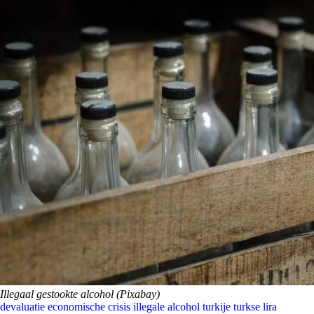
Illegaal gestookte alcohol (Pixabay)
devaluatie
economische crisis
illegale alcohol
turkije
turkse lira