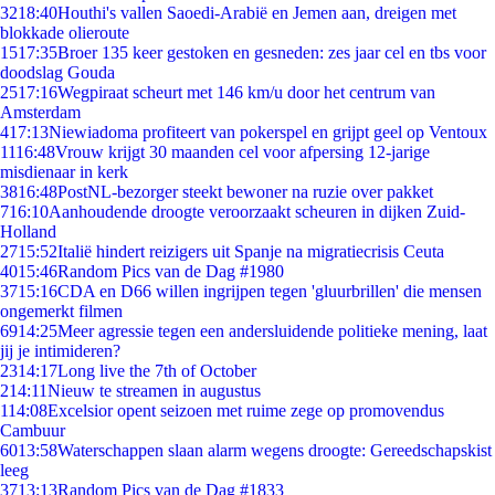
32
18:40
Houthi's vallen Saoedi-Arabië en Jemen aan, dreigen met
blokkade olieroute
15
17:35
Broer 135 keer gestoken en gesneden: zes jaar cel en tbs voor
doodslag Gouda
25
17:16
Wegpiraat scheurt met 146 km/u door het centrum van
Amsterdam
4
17:13
Niewiadoma profiteert van pokerspel en grijpt geel op Ventoux
11
16:48
Vrouw krijgt 30 maanden cel voor afpersing 12-jarige
misdienaar in kerk
38
16:48
PostNL-bezorger steekt bewoner na ruzie over pakket
7
16:10
Aanhoudende droogte veroorzaakt scheuren in dijken Zuid-
Holland
27
15:52
Italië hindert reizigers uit Spanje na migratiecrisis Ceuta
40
15:46
Random Pics van de Dag #1980
37
15:16
CDA en D66 willen ingrijpen tegen 'gluurbrillen' die mensen
ongemerkt filmen
69
14:25
Meer agressie tegen een andersluidende politieke mening, laat
jij je intimideren?
23
14:17
Long live the 7th of October
2
14:11
Nieuw te streamen in augustus
1
14:08
Excelsior opent seizoen met ruime zege op promovendus
Cambuur
60
13:58
Waterschappen slaan alarm wegens droogte: Gereedschapskist
leeg
37
13:13
Random Pics van de Dag #1833