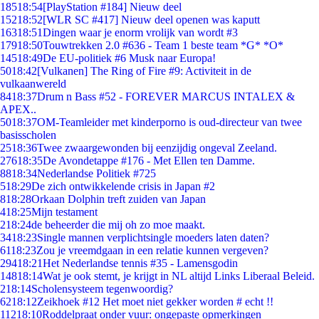
185
18:54
[PlayStation #184] Nieuw deel
152
18:52
[WLR SC #417] Nieuw deel openen was kaputt
163
18:51
Dingen waar je enorm vrolijk van wordt #3
179
18:50
Touwtrekken 2.0 #636 - Team 1 beste team *G* *O*
145
18:49
De EU-politiek #6 Musk naar Europa!
50
18:42
[Vulkanen] The Ring of Fire #9: Activiteit in de
vulkaanwereld
84
18:37
Drum n Bass #52 - FOREVER MARCUS INTALEX &
APEX..
50
18:37
OM-Teamleider met kinderporno is oud-directeur van twee
basisscholen
25
18:36
Twee zwaargewonden bij eenzijdig ongeval Zeeland.
276
18:35
De Avondetappe #176 - Met Ellen ten Damme.
88
18:34
Nederlandse Politiek #725
5
18:29
De zich ontwikkelende crisis in Japan #2
8
18:28
Orkaan Dolphin treft zuiden van Japan
4
18:25
Mijn testament
2
18:24
de beheerder die mij oh zo moe maakt.
34
18:23
Single mannen verplichtsingle moeders laten daten?
61
18:23
Zou je vreemdgaan in een relatie kunnen vergeven?
294
18:21
Het Nederlandse tennis #35 - Lamensgodin
148
18:14
Wat je ook stemt, je krijgt in NL altijd Links Liberaal Beleid.
2
18:14
Scholensysteem tegenwoordig?
62
18:12
Zeikhoek #12 Het moet niet gekker worden # echt !!
112
18:10
Roddelpraat onder vuur: ongepaste opmerkingen