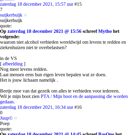
zaterdag 18 december 2021, 15:57 uur
#15
7
suijkerbuijk
suijkerbuijk
quote:
Op
zaterdag 18 december 2021 @ 15:56
schreef
Mytho
het
volgende:
waarom niet alcohol verbieden wereldwijd om levens te redden en
ziekenhuizen niet te overbelastsen?
in de VS
[
afbeelding
]
Nog meer levens redden.
Laat mensen eens hun eigen leven bepalen wat ze doen.
Het is jouw lichaam namelijk .
Beetje moe van dat gezeik om alles te verbieden voor iedereen.
Wil je mijn boot zien
PTA / Mijn boot en de aanpassing die worden
gedaan.
zaterdag 18 december 2021, 16:34 uur
#16
0
Juup©
Poep
quote:
Op
zaterdag 18 december 2021 @ 14:45
schreef
BasOne
het