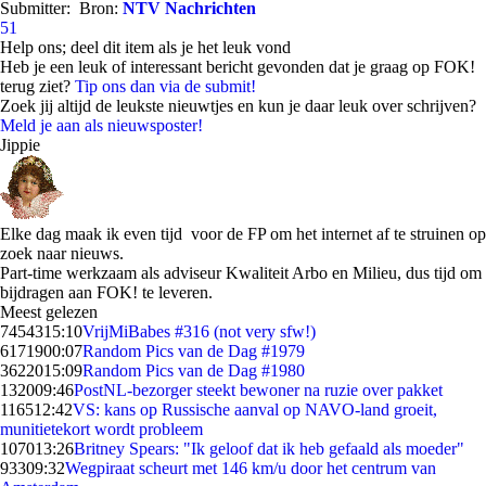
Submitter:
Bron:
NTV Nachrichten
51
Help ons; deel dit item als je het leuk vond
Heb je een leuk of interessant bericht gevonden dat je graag op FOK!
terug ziet?
Tip ons dan via de submit!
Zoek jij altijd de leukste nieuwtjes en kun je daar leuk over schrijven?
Meld je aan als nieuwsposter!
Jippie
Elke dag maak ik even tijd voor de FP om het internet af te struinen op
zoek naar nieuws.
Part-time werkzaam als adviseur Kwaliteit Arbo en Milieu, dus tijd om
bijdragen aan FOK! te leveren.
Meest gelezen
74543
15:10
VrijMiBabes #316 (not very sfw!)
61719
00:07
Random Pics van de Dag #1979
36220
15:09
Random Pics van de Dag #1980
1320
09:46
PostNL-bezorger steekt bewoner na ruzie over pakket
1165
12:42
VS: kans op Russische aanval op NAVO-land groeit,
munitietekort wordt probleem
1070
13:26
Britney Spears: "Ik geloof dat ik heb gefaald als moeder"
933
09:32
Wegpiraat scheurt met 146 km/u door het centrum van