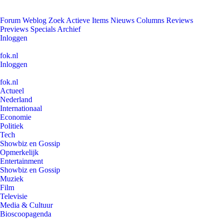
Forum
Weblog
Zoek
Actieve Items
Nieuws
Columns
Reviews
Previews
Specials
Archief
Inloggen
fok.nl
Inloggen
fok.nl
Actueel
Nederland
Internationaal
Economie
Politiek
Tech
Showbiz en Gossip
Opmerkelijk
Entertainment
Showbiz en Gossip
Muziek
Film
Televisie
Media & Cultuur
Bioscoopagenda