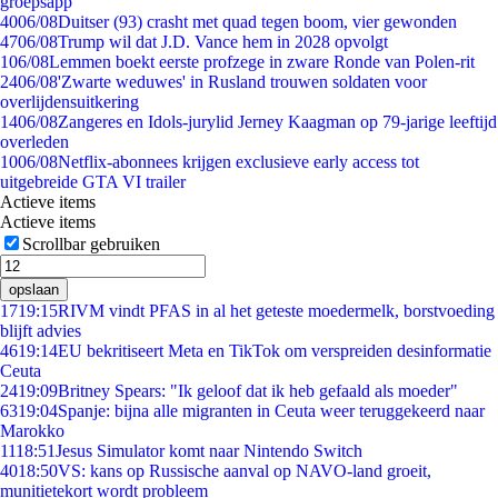
groepsapp
40
06/08
Duitser (93) crasht met quad tegen boom, vier gewonden
47
06/08
Trump wil dat J.D. Vance hem in 2028 opvolgt
1
06/08
Lemmen boekt eerste profzege in zware Ronde van Polen-rit
24
06/08
'Zwarte weduwes' in Rusland trouwen soldaten voor
overlijdensuitkering
14
06/08
Zangeres en Idols-jurylid Jerney Kaagman op 79-jarige leeftijd
overleden
10
06/08
Netflix-abonnees krijgen exclusieve early access tot
uitgebreide GTA VI trailer
Actieve items
Actieve items
Scrollbar gebruiken
opslaan
17
19:15
RIVM vindt PFAS in al het geteste moedermelk, borstvoeding
blijft advies
46
19:14
EU bekritiseert Meta en TikTok om verspreiden desinformatie
Ceuta
24
19:09
Britney Spears: "Ik geloof dat ik heb gefaald als moeder"
63
19:04
Spanje: bijna alle migranten in Ceuta weer teruggekeerd naar
Marokko
11
18:51
Jesus Simulator komt naar Nintendo Switch
40
18:50
VS: kans op Russische aanval op NAVO-land groeit,
munitietekort wordt probleem