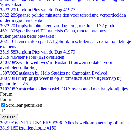
'gruweldaad'
38
22:29
Random Pics van de Dag #1977
38
22:28
Spaanse politie: minstens tien voor terrorisme veroordeelden
onder migranten Ceuta
30
22:20
Tropische hitte keert zondag terug met lokaal 32 graden
46
21:30
Spoedberaad EU na crisis Ceuta, moeten we onze
buitengrenzen beter bewaken?
20
21:01
Denemarken pakt AI-gebruik in scholen aan: extra mondelinge
examens
35
19:58
Random Pics van de Dag #1979
25
19:43
Peter Faber (82) overleden
24
07/08
'Zwarte weduwes' in Rusland trouwen soldaten voor
overlijdensuitkering
15
07/08
Ontslagen bij Halo Studios na Campaign Evolved
30
07/08
Trump grijpt weer in op automatisch staatsburgerschap bij
geboorte in VS
31
07/08
Amsterdams dierenasiel DOA overspoeld met babykonijntjes
Forum
Forum
Scrollbar gebruiken
opslaan
202
19:16
[INFLUENCERS #296] Alles is welkom kneuzing of breuk
38
19:16
Dierenlepeltopic #150