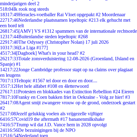
minderjarigen deel 2
5
18:04
Ik rook nog steeds
183
17:49
Heracles-voetballer Rai Vloet opgepakt #2 Moordenaar
227
17:46
Nederlandse plaatsnamen lepeltopic #213 elk gehucht met
een bord telt
268
17:45
[AMV] VS #1312 spammers van de internationale rechtsorde
123
17:44
Buitenlandse steden lepeltopic #268
229
17:40
The Odyssey (Christopher Nolan) 17 juli 2026
103
17:36
[La Liga #177]
45
17:34
[Dagboek] What's in your head? #2
262
17:33
Totale zonsverduistering 12-08-2026 (Groenland, IJsland en
Spanje) #1
142
17:22
Jonge Cambridge professor stapt op na claims over plagiaat
en leugens
70
17:13
Teltopic #1567 tel door en door en door....
35
17:12
Het hele alfabet #108 en 4letterwoord
276
17:11
Protesten en blokkades van Extinction Rebellion #24 Eieren
78
17:10
Franky en Coen bakken friet in Oekraïne - Volg ze hier! #3
264
17:08
Agent smijt zwangere vrouw op de grond, onderzoek gestart
#2
52
17:08
Jezelf gelukkig voelen als vrijgezelle vijftiger
64
16:57
Covid19 the aftermath #17 bananenmilkshake
74
16:57
Trump wil dat J.D. Vance hem in 2028 opvolgt
241
16:56
De bezuinigingen bij de NPO
125
16:54
Nederland toen