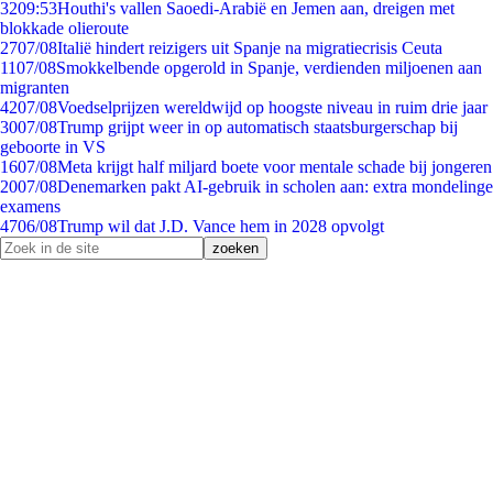
32
09:53
Houthi's vallen Saoedi-Arabië en Jemen aan, dreigen met
blokkade olieroute
27
07/08
Italië hindert reizigers uit Spanje na migratiecrisis Ceuta
11
07/08
Smokkelbende opgerold in Spanje, verdienden miljoenen aan
migranten
42
07/08
Voedselprijzen wereldwijd op hoogste niveau in ruim drie jaar
30
07/08
Trump grijpt weer in op automatisch staatsburgerschap bij
geboorte in VS
16
07/08
Meta krijgt half miljard boete voor mentale schade bij jongeren
20
07/08
Denemarken pakt AI-gebruik in scholen aan: extra mondelinge
examens
47
06/08
Trump wil dat J.D. Vance hem in 2028 opvolgt