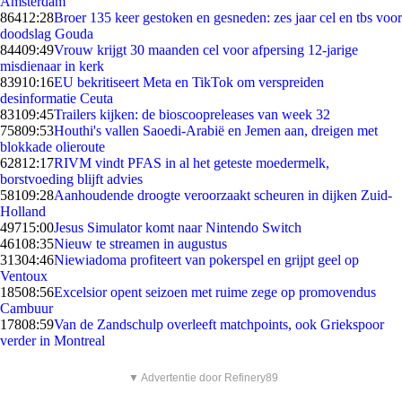
Amsterdam
864
12:28
Broer 135 keer gestoken en gesneden: zes jaar cel en tbs voor
doodslag Gouda
844
09:49
Vrouw krijgt 30 maanden cel voor afpersing 12-jarige
misdienaar in kerk
839
10:16
EU bekritiseert Meta en TikTok om verspreiden
desinformatie Ceuta
831
09:45
Trailers kijken: de bioscoopreleases van week 32
758
09:53
Houthi's vallen Saoedi-Arabië en Jemen aan, dreigen met
blokkade olieroute
628
12:17
RIVM vindt PFAS in al het geteste moedermelk,
borstvoeding blijft advies
581
09:28
Aanhoudende droogte veroorzaakt scheuren in dijken Zuid-
Holland
497
15:00
Jesus Simulator komt naar Nintendo Switch
461
08:35
Nieuw te streamen in augustus
313
04:46
Niewiadoma profiteert van pokerspel en grijpt geel op
Ventoux
185
08:56
Excelsior opent seizoen met ruime zege op promovendus
Cambuur
178
08:59
Van de Zandschulp overleeft matchpoints, ook Griekspoor
verder in Montreal
▼ Advertentie door Refinery89