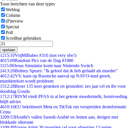
Toon berichten van deze types
Weblog
Column
(P)review
Special
Poll
Scrollbar gebruiken
opslaan
12
15:10
VrijMiBabes #316 (not very sfw!)
40
15:09
Random Pics van de Dag #1980
11
15:00
Jesus Simulator komt naar Nintendo Switch
24
13:26
Britney Spears: "Ik geloof dat ik heb gefaald als moeder"
40
12:42
VS: kans op Russische aanval op NAVO-land groeit,
munitietekort wordt probleem
15
12:28
Broer 135 keer gestoken en gesneden: zes jaar cel en tbs voor
doodslag Gouda
17
12:17
RIVM vindt PFAS in al het geteste moedermelk, borstvoeding
blijft advies
46
10:16
EU bekritiseert Meta en TikTok om verspreiden desinformatie
Ceuta
32
09:53
Houthi's vallen Saoedi-Arabië en Jemen aan, dreigen met
blokkade olieroute
11
09:49
Vrouw krijgt 30 maanden cel voor afpersing 12-jarige