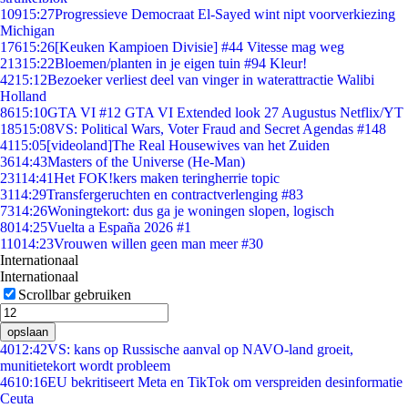
109
15:27
Progressieve Democraat El-Sayed wint nipt voorverkiezing
Michigan
176
15:26
[Keuken Kampioen Divisie] #44 Vitesse mag weg
213
15:22
Bloemen/planten in je eigen tuin #94 Kleur!
42
15:12
Bezoeker verliest deel van vinger in waterattractie Walibi
Holland
86
15:10
GTA VI #12 GTA VI Extended look 27 Augustus Netflix/YT
185
15:08
VS: Political Wars, Voter Fraud and Secret Agendas #148
41
15:05
[videoland]The Real Housewives van het Zuiden
36
14:43
Masters of the Universe (He-Man)
231
14:41
Het FOK!kers maken teringherrie topic
31
14:29
Transfergeruchten en contractverlenging #83
73
14:26
Woningtekort: dus ga je woningen slopen, logisch
80
14:25
Vuelta a España 2026 #1
110
14:23
Vrouwen willen geen man meer #30
Internationaal
Internationaal
Scrollbar gebruiken
opslaan
40
12:42
VS: kans op Russische aanval op NAVO-land groeit,
munitietekort wordt probleem
46
10:16
EU bekritiseert Meta en TikTok om verspreiden desinformatie
Ceuta