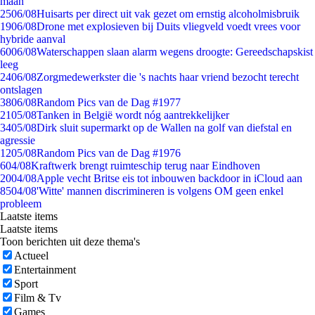
maan
25
06/08
Huisarts per direct uit vak gezet om ernstig alcoholmisbruik
19
06/08
Drone met explosieven bij Duits vliegveld voedt vrees voor
hybride aanval
60
06/08
Waterschappen slaan alarm wegens droogte: Gereedschapskist
leeg
24
06/08
Zorgmedewerkster die 's nachts haar vriend bezocht terecht
ontslagen
38
06/08
Random Pics van de Dag #1977
21
05/08
Tanken in België wordt nóg aantrekkelijker
34
05/08
Dirk sluit supermarkt op de Wallen na golf van diefstal en
agressie
12
05/08
Random Pics van de Dag #1976
6
04/08
Kraftwerk brengt ruimteschip terug naar Eindhoven
20
04/08
Apple vecht Britse eis tot inbouwen backdoor in iCloud aan
85
04/08
'Witte' mannen discrimineren is volgens OM geen enkel
probleem
Laatste items
Laatste items
Toon berichten uit deze thema's
Actueel
Entertainment
Sport
Film & Tv
Games