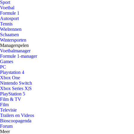
Sport
Voetbal
Formule 1
Autosport
Tennis
Wielrennen
Schaatsen
Wintersporten
Managerspelen
Voetbalmanager
Formule 1-manager
Games
PC
Playstation 4
Xbox One
Nintendo Switch
Xbox Series X|S
PlayStation 5
Film & TV
Film
Televisie
Trailers en Videos
Bioscoopagenda
Forum
Meer