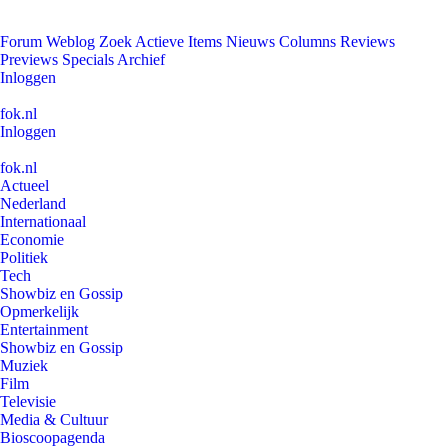
Forum
Weblog
Zoek
Actieve Items
Nieuws
Columns
Reviews
Previews
Specials
Archief
Inloggen
fok.nl
Inloggen
fok.nl
Actueel
Nederland
Internationaal
Economie
Politiek
Tech
Showbiz en Gossip
Opmerkelijk
Entertainment
Showbiz en Gossip
Muziek
Film
Televisie
Media & Cultuur
Bioscoopagenda