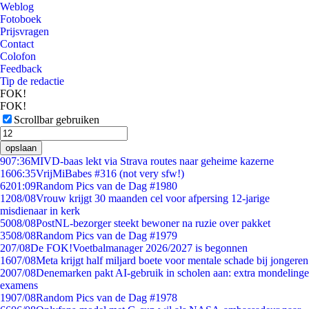
Weblog
Fotoboek
Prijsvragen
Contact
Colofon
Feedback
Tip de redactie
FOK!
FOK!
Scrollbar gebruiken
opslaan
9
07:36
MIVD-baas lekt via Strava routes naar geheime kazerne
16
06:35
VrijMiBabes #316 (not very sfw!)
62
01:09
Random Pics van de Dag #1980
12
08/08
Vrouw krijgt 30 maanden cel voor afpersing 12-jarige
misdienaar in kerk
50
08/08
PostNL-bezorger steekt bewoner na ruzie over pakket
35
08/08
Random Pics van de Dag #1979
2
07/08
De FOK!Voetbalmanager 2026/2027 is begonnen
16
07/08
Meta krijgt half miljard boete voor mentale schade bij jongeren
20
07/08
Denemarken pakt AI-gebruik in scholen aan: extra mondelinge
examens
19
07/08
Random Pics van de Dag #1978