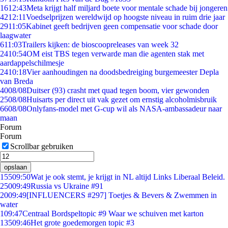
16
12:43
Meta krijgt half miljard boete voor mentale schade bij jongeren
42
12:11
Voedselprijzen wereldwijd op hoogste niveau in ruim drie jaar
29
11:05
Kabinet geeft bedrijven geen compensatie voor schade door
laagwater
6
11:03
Trailers kijken: de bioscoopreleases van week 32
24
10:54
OM eist TBS tegen verwarde man die agenten stak met
aardappelschilmesje
24
10:18
Vier aanhoudingen na doodsbedreiging burgemeester Depla
van Breda
40
08/08
Duitser (93) crasht met quad tegen boom, vier gewonden
25
08/08
Huisarts per direct uit vak gezet om ernstig alcoholmisbruik
66
08/08
Onlyfans-model met G-cup wil als NASA-ambassadeur naar
maan
Forum
Forum
Scrollbar gebruiken
opslaan
155
09:50
Wat je ook stemt, je krijgt in NL altijd Links Liberaal Beleid.
250
09:49
Russia vs Ukraine #91
20
09:49
[INFLUENCERS #297] Toetjes & Bevers & Zwemmen in
water
1
09:47
Centraal Bordspeltopic #9 Waar we schuiven met karton
135
09:46
Het grote goedemorgen topic #3