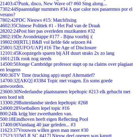
214
03:47
Punk, disco, New Wave of? #60 Sing along...
73
02:44
Spaanstalige nummers #34 A que calor nos pasaremos por el
verano?
78
02:42
PDC Nieuws #15: Matchfixing
46
02:35
Chinese Politiek #1 - Het Pad van de Draak
282
02:24
Post hier pas overleden muzikanten #32
28
02:19
De Avondetappe #177 - Bijna voorbij :(
198
02:00
[RTL] B&B vol liefde 6de seizoen #4
258
01:52
[UFO/UAP] #16 The Age of Disclosure
121
01:45
Koopzegels sparen bij AH duurt straks 2x zo lang
16
01:21
Ik rook nog steeds
145
00:50
Jonge Cambridge professor stapt op na claims over plagiaat
en leugens
9
00:36
TV Time (tracking app) stopt! Alternatief?
147
00:32
[AKQ] #3384 Topic met vragen. En soms goede
antwoorden.
236
00:30
Nederlandse plaatsnamen lepeltopic #213 elk gehucht met
een bord telt
133
00:29
Buitenlandse steden lepeltopic #268
249
00:28
Voetballers lepel topic #16
8
00:24
Ik krijg hier zweethanden van.
5
00:18
Eindhoven heeft eigen Reflecting Pool
174
00:06
Vandaag 40 jaar geleden... #3
116
23:37
Vrouwen willen geen man meer #30
175
23:31
[WLR SC #417] Nieuw deel openen was kaputt