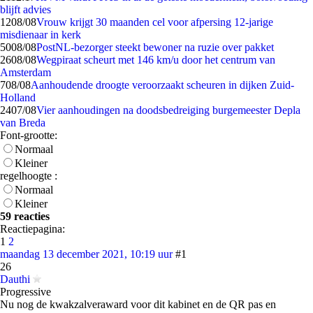
blijft advies
12
08/08
Vrouw krijgt 30 maanden cel voor afpersing 12-jarige
misdienaar in kerk
50
08/08
PostNL-bezorger steekt bewoner na ruzie over pakket
26
08/08
Wegpiraat scheurt met 146 km/u door het centrum van
Amsterdam
7
08/08
Aanhoudende droogte veroorzaakt scheuren in dijken Zuid-
Holland
24
07/08
Vier aanhoudingen na doodsbedreiging burgemeester Depla
van Breda
Font-grootte:
Normaal
Kleiner
regelhoogte :
Normaal
Kleiner
59 reacties
Reactiepagina:
1
2
maandag 13 december 2021, 10:19 uur
#1
26
Dauthi
Progressive
Nu nog de kwakzalveraward voor dit kabinet en de QR pas en