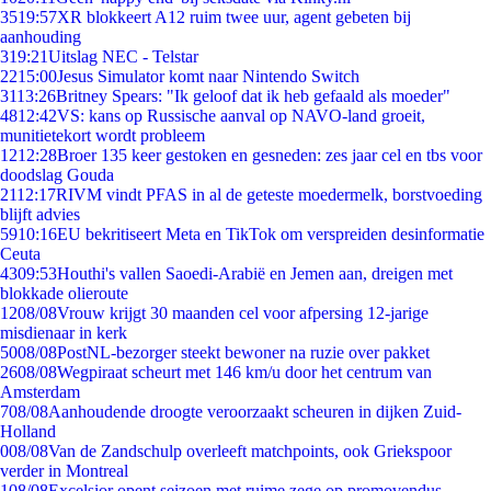
35
19:57
XR blokkeert A12 ruim twee uur, agent gebeten bij
aanhouding
3
19:21
Uitslag NEC - Telstar
22
15:00
Jesus Simulator komt naar Nintendo Switch
31
13:26
Britney Spears: "Ik geloof dat ik heb gefaald als moeder"
48
12:42
VS: kans op Russische aanval op NAVO-land groeit,
munitietekort wordt probleem
12
12:28
Broer 135 keer gestoken en gesneden: zes jaar cel en tbs voor
doodslag Gouda
21
12:17
RIVM vindt PFAS in al de geteste moedermelk, borstvoeding
blijft advies
59
10:16
EU bekritiseert Meta en TikTok om verspreiden desinformatie
Ceuta
43
09:53
Houthi's vallen Saoedi-Arabië en Jemen aan, dreigen met
blokkade olieroute
12
08/08
Vrouw krijgt 30 maanden cel voor afpersing 12-jarige
misdienaar in kerk
50
08/08
PostNL-bezorger steekt bewoner na ruzie over pakket
26
08/08
Wegpiraat scheurt met 146 km/u door het centrum van
Amsterdam
7
08/08
Aanhoudende droogte veroorzaakt scheuren in dijken Zuid-
Holland
0
08/08
Van de Zandschulp overleeft matchpoints, ook Griekspoor
verder in Montreal
1
08/08
Excelsior opent seizoen met ruime zege op promovendus