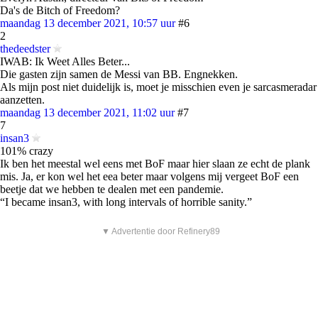
Da's de Bitch of Freedom?
maandag 13 december 2021, 10:57 uur
#6
2
thedeedster
IWAB: Ik Weet Alles Beter...
Die gasten zijn samen de Messi van BB. Engnekken.
Als mijn post niet duidelijk is, moet je misschien even je sarcasmeradar
aanzetten.
maandag 13 december 2021, 11:02 uur
#7
7
insan3
101% crazy
Ik ben het meestal wel eens met BoF maar hier slaan ze echt de plank
mis. Ja, er kon wel het eea beter maar volgens mij vergeet BoF een
beetje dat we hebben te dealen met een pandemie.
“I became insan3, with long intervals of horrible sanity.”
▼ Advertentie door Refinery89