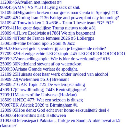
112
09:46
Afvallen met injecties #4
0
09:45
[AMV] VS #1313 Lying sack of shit.
181
09:44
Migranten breken door grens naar Ceuta in Spanje,l #10
294
09:42
Oorlog Iran #136 Bridge and powerplant day incoming?
181
09:41
Touwtrekken 2.0 #636 - Team 1 beste team *G* *O*
67
09:41
Het grote dagelijkse Trump nieuws topic #31
198
09:41
[Live Eredivisie #1786] We zijn begonnen!
201
09:40
Tour de France femmes 2026 #5 Lollergps
13
09:38
Petitie behoud npo 5 Soul & Jazz
8
09:33
Hoeveel geld spendeer jij aan je beginnende relatie?
277
09:32
Het enige echte LEGO-topic #45 LEGOOOOOOOOOOO
89
09:32
Voorspellingstopic: Wie is hier de weerkundige? #16
250
09:30
Nederland stevent af op watertekort
26
09:30
Ariana Grande verlaat de spotlight.
121
09:25
Huisarts doet haar werk onder invloed van alcohol
189
09:22
[Wielrennen #616] Brennan!
293
09:21
GAE Topic #25 De wederopstanding
43
09:17
[Crowdfunding] #443 Rentestijgingen?
37
09:11
Masters of the Universe (He-Man)
185
09:11
NEC #77: Wat een seizoen is dit zeg
7
09:07
EK Atletiek 2026 te Birmingham #1
120
09:05
Hoe denkt God echt over homo-seksualiteit? deel 4
42
09:05
Horrorfilms #33: Halloween
31
09:04
Defensiepact Pakistan, Turkije en Saudi-Arabië bevat art.5
clausule?