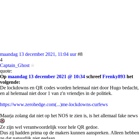
maandag 13 december 2021, 11:04 uur
#8
4
Captain_Ghost
quote:
Op
maandag 13 december 2021 @ 10:34
schreef
Frenky893
het
volgende:
De lockdowns en QR codes worden helemaal niet door Hugo bedacht,
en al helemaal niet door 1 van z'n vriendjes in de politiek.
https://www.zerohedge.com(...)me-lockdowns-curfews
Maarja zolang dat niet op het NOS te zien is, is het allemaal fake news
Ze zijn wel verantwoordelijk voor hele QR gedoe.
Dus zij hadden prima op de makers kunnen aanspreken. Alleen hebben
ze dat natuurlijk niet gedaan.