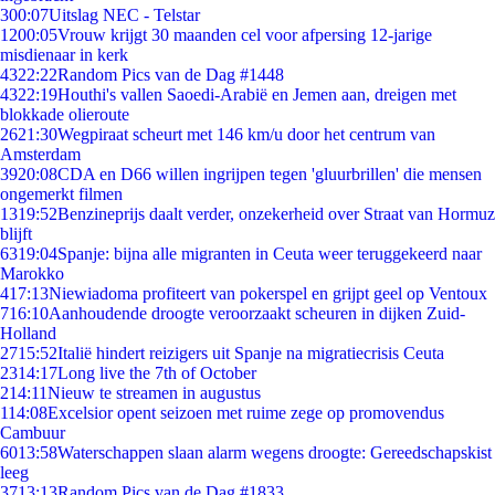
3
00:07
Uitslag NEC - Telstar
12
00:05
Vrouw krijgt 30 maanden cel voor afpersing 12-jarige
misdienaar in kerk
43
22:22
Random Pics van de Dag #1448
43
22:19
Houthi's vallen Saoedi-Arabië en Jemen aan, dreigen met
blokkade olieroute
26
21:30
Wegpiraat scheurt met 146 km/u door het centrum van
Amsterdam
39
20:08
CDA en D66 willen ingrijpen tegen 'gluurbrillen' die mensen
ongemerkt filmen
13
19:52
Benzineprijs daalt verder, onzekerheid over Straat van Hormuz
blijft
63
19:04
Spanje: bijna alle migranten in Ceuta weer teruggekeerd naar
Marokko
4
17:13
Niewiadoma profiteert van pokerspel en grijpt geel op Ventoux
7
16:10
Aanhoudende droogte veroorzaakt scheuren in dijken Zuid-
Holland
27
15:52
Italië hindert reizigers uit Spanje na migratiecrisis Ceuta
23
14:17
Long live the 7th of October
2
14:11
Nieuw te streamen in augustus
1
14:08
Excelsior opent seizoen met ruime zege op promovendus
Cambuur
60
13:58
Waterschappen slaan alarm wegens droogte: Gereedschapskist
leeg
37
13:13
Random Pics van de Dag #1833