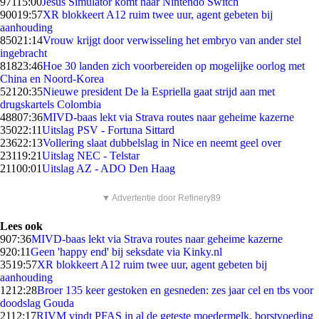
971
15:00
Jesus Simulator komt naar Nintendo Switch
900
19:57
XR blokkeert A12 ruim twee uur, agent gebeten bij
aanhouding
850
21:14
Vrouw krijgt door verwisseling het embryo van ander stel
ingebracht
818
23:46
Hoe 30 landen zich voorbereiden op mogelijke oorlog met
China en Noord-Korea
521
20:35
Nieuwe president De la Espriella gaat strijd aan met
drugskartels Colombia
488
07:36
MIVD-baas lekt via Strava routes naar geheime kazerne
350
22:11
Uitslag PSV - Fortuna Sittard
236
22:13
Vollering slaat dubbelslag in Nice en neemt geel over
231
19:21
Uitslag NEC - Telstar
211
00:01
Uitslag AZ - ADO Den Haag
▼ Advertentie door Refinery89
Lees ook
9
07:36
MIVD-baas lekt via Strava routes naar geheime kazerne
9
20:11
Geen 'happy end' bij seksdate via Kinky.nl
35
19:57
XR blokkeert A12 ruim twee uur, agent gebeten bij
aanhouding
12
12:28
Broer 135 keer gestoken en gesneden: zes jaar cel en tbs voor
doodslag Gouda
21
12:17
RIVM vindt PFAS in al de geteste moedermelk, borstvoeding