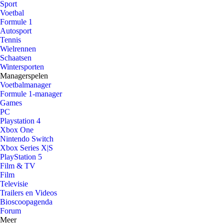
Sport
Voetbal
Formule 1
Autosport
Tennis
Wielrennen
Schaatsen
Wintersporten
Managerspelen
Voetbalmanager
Formule 1-manager
Games
PC
Playstation 4
Xbox One
Nintendo Switch
Xbox Series X|S
PlayStation 5
Film & TV
Film
Televisie
Trailers en Videos
Bioscoopagenda
Forum
Meer