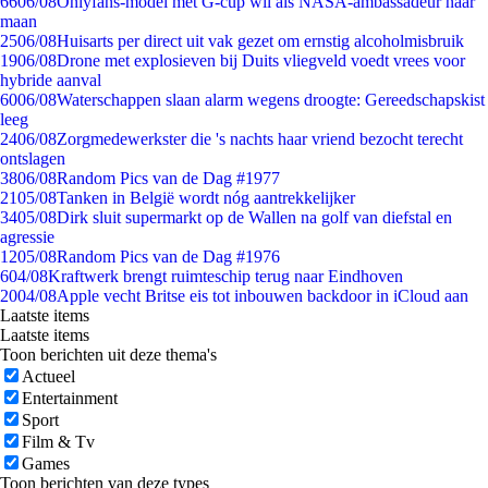
66
06/08
Onlyfans-model met G-cup wil als NASA-ambassadeur naar
maan
25
06/08
Huisarts per direct uit vak gezet om ernstig alcoholmisbruik
19
06/08
Drone met explosieven bij Duits vliegveld voedt vrees voor
hybride aanval
60
06/08
Waterschappen slaan alarm wegens droogte: Gereedschapskist
leeg
24
06/08
Zorgmedewerkster die 's nachts haar vriend bezocht terecht
ontslagen
38
06/08
Random Pics van de Dag #1977
21
05/08
Tanken in België wordt nóg aantrekkelijker
34
05/08
Dirk sluit supermarkt op de Wallen na golf van diefstal en
agressie
12
05/08
Random Pics van de Dag #1976
6
04/08
Kraftwerk brengt ruimteschip terug naar Eindhoven
20
04/08
Apple vecht Britse eis tot inbouwen backdoor in iCloud aan
Laatste items
Laatste items
Toon berichten uit deze thema's
Actueel
Entertainment
Sport
Film & Tv
Games
Toon berichten van deze types