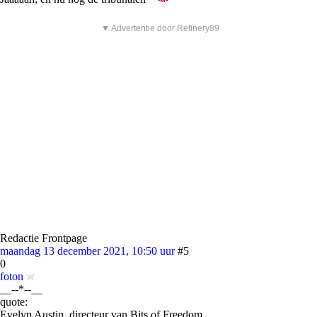
▼ Advertentie door Refinery89
Redactie Frontpage
maandag 13 december 2021, 10:50 uur
#5
0
foton
__--*--__
quote:
Evelyn Austin, directeur van Bits of Freedom