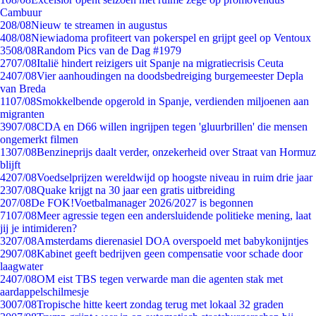
Cambuur
2
08/08
Nieuw te streamen in augustus
4
08/08
Niewiadoma profiteert van pokerspel en grijpt geel op Ventoux
35
08/08
Random Pics van de Dag #1979
27
07/08
Italië hindert reizigers uit Spanje na migratiecrisis Ceuta
24
07/08
Vier aanhoudingen na doodsbedreiging burgemeester Depla
van Breda
11
07/08
Smokkelbende opgerold in Spanje, verdienden miljoenen aan
migranten
39
07/08
CDA en D66 willen ingrijpen tegen 'gluurbrillen' die mensen
ongemerkt filmen
13
07/08
Benzineprijs daalt verder, onzekerheid over Straat van Hormuz
blijft
42
07/08
Voedselprijzen wereldwijd op hoogste niveau in ruim drie jaar
23
07/08
Quake krijgt na 30 jaar een gratis uitbreiding
2
07/08
De FOK!Voetbalmanager 2026/2027 is begonnen
71
07/08
Meer agressie tegen een andersluidende politieke mening, laat
jij je intimideren?
32
07/08
Amsterdams dierenasiel DOA overspoeld met babykonijntjes
29
07/08
Kabinet geeft bedrijven geen compensatie voor schade door
laagwater
24
07/08
OM eist TBS tegen verwarde man die agenten stak met
aardappelschilmesje
30
07/08
Tropische hitte keert zondag terug met lokaal 32 graden