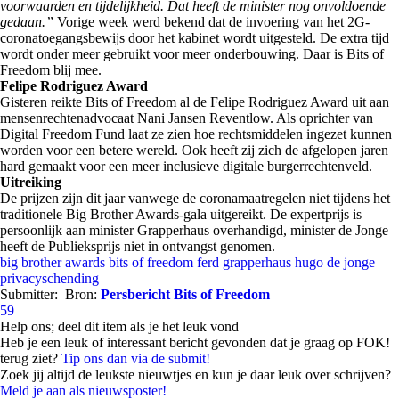
voorwaarden en tijdelijkheid. Dat heeft de minister nog onvoldoende
gedaan.”
Vorige week werd bekend dat de invoering van het 2G-
coronatoegangsbewijs door het kabinet wordt uitgesteld. De extra tijd
wordt onder meer gebruikt voor meer onderbouwing. Daar is Bits of
Freedom blij mee.
Felipe Rodriguez Award
Gisteren reikte Bits of Freedom al de Felipe Rodriguez Award uit aan
mensenrechtenadvocaat Nani Jansen Reventlow. Als oprichter van
Digital Freedom Fund laat ze zien hoe rechtsmiddelen ingezet kunnen
worden voor een betere wereld. Ook heeft zij zich de afgelopen jaren
hard gemaakt voor een meer inclusieve digitale burgerrechtenveld.
Uitreiking
De prijzen zijn dit jaar vanwege de coronamaatregelen niet tijdens het
traditionele Big Brother Awards-gala uitgereikt. De expertprijs is
persoonlijk aan minister Grapperhaus overhandigd, minister de Jonge
heeft de Publieksprijs niet in ontvangst genomen.
big brother awards
bits of freedom
ferd grapperhaus
hugo de jonge
privacyschending
Submitter:
Bron:
Persbericht Bits of Freedom
59
Help ons; deel dit item als je het leuk vond
Heb je een leuk of interessant bericht gevonden dat je graag op FOK!
terug ziet?
Tip ons dan via de submit!
Zoek jij altijd de leukste nieuwtjes en kun je daar leuk over schrijven?
Meld je aan als nieuwsposter!