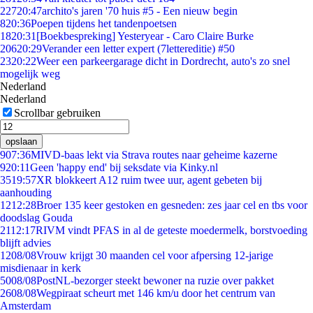
227
20:47
archito's jaren '70 huis #5 - Een nieuw begin
8
20:36
Poepen tijdens het tandenpoetsen
18
20:31
[Boekbespreking] Yesteryear - Caro Claire Burke
206
20:29
Verander een letter expert (7lettereditie) #50
23
20:22
Weer een parkeergarage dicht in Dordrecht, auto's zo snel
mogelijk weg
Nederland
Nederland
Scrollbar gebruiken
opslaan
9
07:36
MIVD-baas lekt via Strava routes naar geheime kazerne
9
20:11
Geen 'happy end' bij seksdate via Kinky.nl
35
19:57
XR blokkeert A12 ruim twee uur, agent gebeten bij
aanhouding
12
12:28
Broer 135 keer gestoken en gesneden: zes jaar cel en tbs voor
doodslag Gouda
21
12:17
RIVM vindt PFAS in al de geteste moedermelk, borstvoeding
blijft advies
12
08/08
Vrouw krijgt 30 maanden cel voor afpersing 12-jarige
misdienaar in kerk
50
08/08
PostNL-bezorger steekt bewoner na ruzie over pakket
26
08/08
Wegpiraat scheurt met 146 km/u door het centrum van
Amsterdam