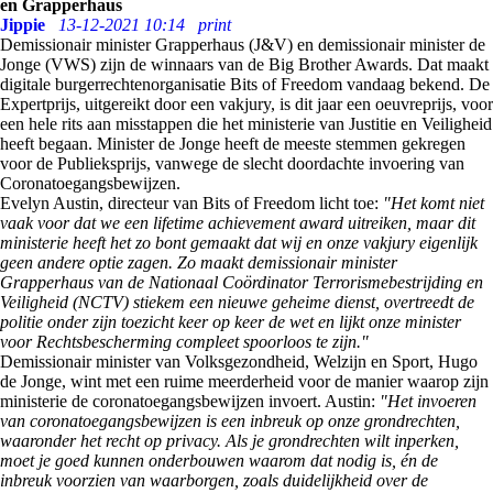
en Grapperhaus
Jippie
13-12-2021 10:14
print
Demissionair minister Grapperhaus (J&V) en demissionair minister de
Jonge (VWS) zijn de winnaars van de Big Brother Awards. Dat maakt
digitale burgerrechtenorganisatie Bits of Freedom vandaag bekend. De
Expertprijs, uitgereikt door een vakjury, is dit jaar een oeuvreprijs, voor
een hele rits aan misstappen die het ministerie van Justitie en Veiligheid
heeft begaan. Minister de Jonge heeft de meeste stemmen gekregen
voor de Publieksprijs, vanwege de slecht doordachte invoering van
Coronatoegangsbewijzen.
Evelyn Austin, directeur van Bits of Freedom licht toe:
"Het komt niet
vaak voor dat we een lifetime achievement award uitreiken, maar dit
ministerie heeft het zo bont gemaakt dat wij en onze vakjury eigenlijk
geen andere optie zagen. Zo maakt demissionair minister
Grapperhaus van de Nationaal Coördinator Terrorismebestrijding en
Veiligheid (NCTV) stiekem een nieuwe geheime dienst, overtreedt de
politie onder zijn toezicht keer op keer de wet en lijkt onze minister
voor Rechtsbescherming compleet spoorloos te zijn."
Demissionair minister van Volksgezondheid, Welzijn en Sport, Hugo
de Jonge, wint met een ruime meerderheid voor de manier waarop zijn
ministerie de coronatoegangsbewijzen invoert. Austin:
"Het invoeren
van coronatoegangsbewijzen is een inbreuk op onze grondrechten,
waaronder het recht op privacy. Als je grondrechten wilt inperken,
moet je goed kunnen onderbouwen waarom dat nodig is, én de
inbreuk voorzien van waarborgen, zoals duidelijkheid over de