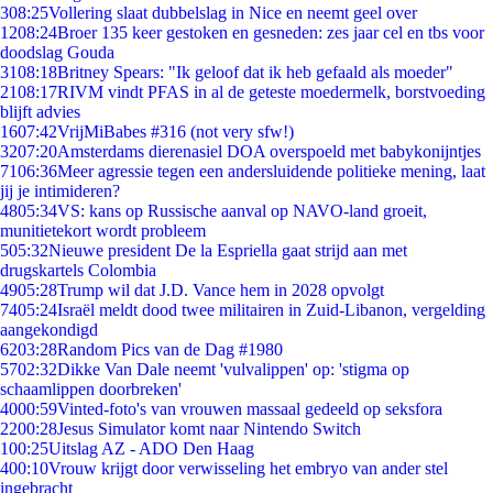
3
08:25
Vollering slaat dubbelslag in Nice en neemt geel over
12
08:24
Broer 135 keer gestoken en gesneden: zes jaar cel en tbs voor
doodslag Gouda
31
08:18
Britney Spears: "Ik geloof dat ik heb gefaald als moeder"
21
08:17
RIVM vindt PFAS in al de geteste moedermelk, borstvoeding
blijft advies
16
07:42
VrijMiBabes #316 (not very sfw!)
32
07:20
Amsterdams dierenasiel DOA overspoeld met babykonijntjes
71
06:36
Meer agressie tegen een andersluidende politieke mening, laat
jij je intimideren?
48
05:34
VS: kans op Russische aanval op NAVO-land groeit,
munitietekort wordt probleem
5
05:32
Nieuwe president De la Espriella gaat strijd aan met
drugskartels Colombia
49
05:28
Trump wil dat J.D. Vance hem in 2028 opvolgt
74
05:24
Israël meldt dood twee militairen in Zuid-Libanon, vergelding
aangekondigd
62
03:28
Random Pics van de Dag #1980
57
02:32
Dikke Van Dale neemt 'vulvalippen' op: 'stigma op
schaamlippen doorbreken'
40
00:59
Vinted-foto's van vrouwen massaal gedeeld op seksfora
22
00:28
Jesus Simulator komt naar Nintendo Switch
1
00:25
Uitslag AZ - ADO Den Haag
4
00:10
Vrouw krijgt door verwisseling het embryo van ander stel
ingebracht