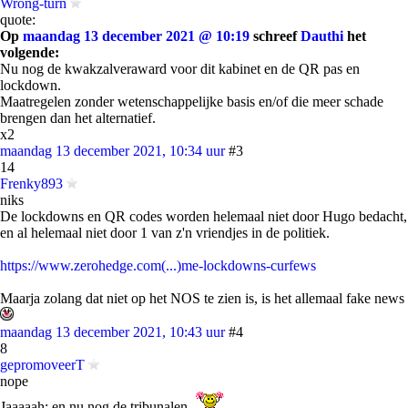
Wrong-turn
quote:
Op
maandag 13 december 2021 @ 10:19
schreef
Dauthi
het
volgende:
Nu nog de kwakzalveraward voor dit kabinet en de QR pas en
lockdown.
Maatregelen zonder wetenschappelijke basis en/of die meer schade
brengen dan het alternatief.
x2
maandag 13 december 2021, 10:34 uur
#3
14
Frenky893
niks
De lockdowns en QR codes worden helemaal niet door Hugo bedacht,
en al helemaal niet door 1 van z'n vriendjes in de politiek.
https://www.zerohedge.com(...)me-lockdowns-curfews
Maarja zolang dat niet op het NOS te zien is, is het allemaal fake news
maandag 13 december 2021, 10:43 uur
#4
8
gepromoveerT
nope
Jaaaaah; en nu nog de tribunalen