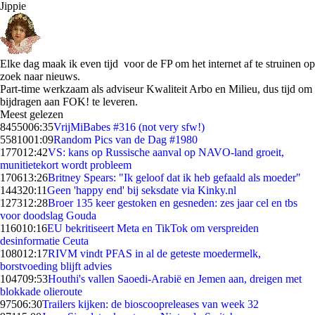
Jippie
Elke dag maak ik even tijd voor de FP om het internet af te struinen op
zoek naar nieuws.
Part-time werkzaam als adviseur Kwaliteit Arbo en Milieu, dus tijd om
bijdragen aan FOK! te leveren.
Meest gelezen
84550
06:35
VrijMiBabes #316 (not very sfw!)
55810
01:09
Random Pics van de Dag #1980
1770
12:42
VS: kans op Russische aanval op NAVO-land groeit,
munitietekort wordt probleem
1706
13:26
Britney Spears: "Ik geloof dat ik heb gefaald als moeder"
1443
20:11
Geen 'happy end' bij seksdate via Kinky.nl
1273
12:28
Broer 135 keer gestoken en gesneden: zes jaar cel en tbs
voor doodslag Gouda
1160
10:16
EU bekritiseert Meta en TikTok om verspreiden
desinformatie Ceuta
1080
12:17
RIVM vindt PFAS in al de geteste moedermelk,
borstvoeding blijft advies
1047
09:53
Houthi's vallen Saoedi-Arabië en Jemen aan, dreigen met
blokkade olieroute
975
06:30
Trailers kijken: de bioscoopreleases van week 32