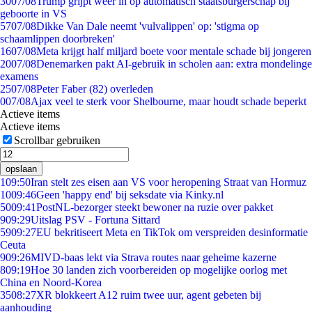
30
07/08
Trump grijpt weer in op automatisch staatsburgerschap bij
geboorte in VS
57
07/08
Dikke Van Dale neemt 'vulvalippen' op: 'stigma op
schaamlippen doorbreken'
16
07/08
Meta krijgt half miljard boete voor mentale schade bij jongeren
20
07/08
Denemarken pakt AI-gebruik in scholen aan: extra mondelinge
examens
25
07/08
Peter Faber (82) overleden
0
07/08
Ajax veel te sterk voor Shelbourne, maar houdt schade beperkt
Actieve items
Actieve items
Scrollbar gebruiken
opslaan
1
09:50
Iran stelt zes eisen aan VS voor heropening Straat van Hormuz
10
09:46
Geen 'happy end' bij seksdate via Kinky.nl
50
09:41
PostNL-bezorger steekt bewoner na ruzie over pakket
9
09:29
Uitslag PSV - Fortuna Sittard
59
09:27
EU bekritiseert Meta en TikTok om verspreiden desinformatie
Ceuta
9
09:26
MIVD-baas lekt via Strava routes naar geheime kazerne
8
09:19
Hoe 30 landen zich voorbereiden op mogelijke oorlog met
China en Noord-Korea
35
08:27
XR blokkeert A12 ruim twee uur, agent gebeten bij
aanhouding