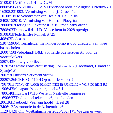
51
09:01
[Netflix #210] TUDUM
88
08:45
GTA VI #12 GTA VI Extended look 27 Augustus Netflix/YT
163
08:23
1993: Vermissing van Tanja Groen #2
101
08:18
De Schatkamer van Beeld & Geluid #4
84
08:15
2010: Vermissing van Herman Ploegstra
280
08:07
Oorlog in Oekraïne #1318 Drone baby drone
78
08:03
Trump wil dat J.D. Vance hem in 2028 opvolgt
91
08:03
Nederlandse Politiek #725
4
08:03
Podcasts
53
07:59
OM-Teamleider met kinderporno is oud-directeur van twee
basisscholen
260
07:50
[Videoland] B&B vol liefde 6de seizoen #1 voor de
vooruitkijkers
58
07:43
Eeuwig voortleven
267
07:43
Totale zonsverduistering 12-08-2026 (Groenland, IJsland en
Spanje) #1
70
07:36
Huisarts verkracht vrouw.
282
07:26
[CRE SC #160] Op naar de zomer!!
79
07:01
Franky en Coen bakken friet in Oekraïne - Volg ze hier! #3
19
06:43
Managarm's boerderij deel #5.1
78
06:40
[IndyCar] #115 We're in Nashville Tennessee
169
06:37
Traditioneel tekenen #6; met honden
2
06:36
[Dagboek] Veel aan hoofd - Deel 28
34
06:12
Astronomie in de Achtertuin #6
112
04:42
[FOK!Voetbalmanager 2026/2027] #1 We zijn er weer