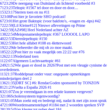
67
23:29
De neergang van Duitsland als lichtend voorbeeld #3
71
23:23
Teltopic #1567 tel door en door en door....
153
23:17
Sterren toen en nu #11
3
23:08
Post hier je favoriete SHO podcast!
67
23:01
Het grote Baktopic (voor bakfoto's, -vragen en -tips) #42
72
22:59
[Lil Kleine#12] Nieuwe afleveringen op Prime
34
22:59
[AZ#98] Heel Nederland achter AZ
138
22:54
Meisjesnamenlepeltopic #367 LOOOOL LAPO
40
22:53
Dierenlepeltopic #150
38
22:53
Het hele alfabet #108 en 4letterwoord
19
22:29
de beheerder die mij oh zo moe maakt.
185
22:22
Post hier zo vaak mogelijk om 22:22 uur #76
126
22:13
Nederland toen
11
22:07
Algemeen Luchtvaarttopic #61
249
21:52
Wie gaan er dood in 2026?Post met een vleugje cynisme de
overledenen.
113
21:37
Roddelpraat onder vuur: ongepaste opmerkingen
minderjarigen deel 2
136
21:35
[DRT SC] #6: RendacGoden sponsored by TONZON
81
21:23
Vuelta a España 2026 #1
63
21:07
Zou je vreemdgaan in een relatie kunnen vergeven?
3
21:06
Scholensysteem tegenwoordig?
103
21:05
Man zoekt mij en bedreigt mij, nadat ik met zijn zoon sprak
47
21:00
Woordensamenstelspel #1184 met 2 woorden spreken SVP
281
20:54
Van kleuter tot puber deel 184