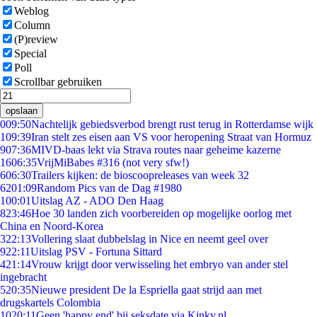
Weblog
Column
(P)review
Special
Poll
Scrollbar gebruiken
opslaan
0
09:50
Nachtelijk gebiedsverbod brengt rust terug in Rotterdamse wijk
1
09:39
Iran stelt zes eisen aan VS voor heropening Straat van Hormuz
9
07:36
MIVD-baas lekt via Strava routes naar geheime kazerne
16
06:35
VrijMiBabes #316 (not very sfw!)
6
06:30
Trailers kijken: de bioscoopreleases van week 32
62
01:09
Random Pics van de Dag #1980
1
00:01
Uitslag AZ - ADO Den Haag
8
23:46
Hoe 30 landen zich voorbereiden op mogelijke oorlog met
China en Noord-Korea
3
22:13
Vollering slaat dubbelslag in Nice en neemt geel over
9
22:11
Uitslag PSV - Fortuna Sittard
4
21:14
Vrouw krijgt door verwisseling het embryo van ander stel
ingebracht
5
20:35
Nieuwe president De la Espriella gaat strijd aan met
drugskartels Colombia
10
20:11
Geen 'happy end' bij seksdate via Kinky.nl