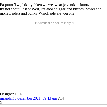
Paspoort 'kwijt' dan gokken we wel waar je vandaan komt.
It's not about East or West, It's about niggaz and bitches, power and
money, riders and punks. Which side are you on?
▼ Advertentie door Refinery89
Designer FOK!
maandag 6 december 2021, 09:43 uur
#14
2
ToT