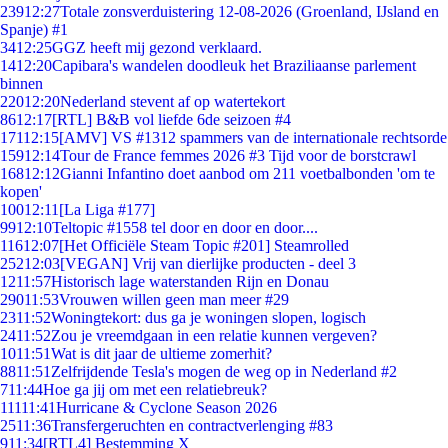
239
12:27
Totale zonsverduistering 12-08-2026 (Groenland, IJsland en
Spanje) #1
34
12:25
GGZ heeft mij gezond verklaard.
14
12:20
Capibara's wandelen doodleuk het Braziliaanse parlement
binnen
220
12:20
Nederland stevent af op watertekort
86
12:17
[RTL] B&B vol liefde 6de seizoen #4
171
12:15
[AMV] VS #1312 spammers van de internationale rechtsorde
159
12:14
Tour de France femmes 2026 #3 Tijd voor de borstcrawl
168
12:12
Gianni Infantino doet aanbod om 211 voetbalbonden 'om te
kopen'
100
12:11
[La Liga #177]
99
12:10
Teltopic #1558 tel door en door en door....
116
12:07
[Het Officiële Steam Topic #201] Steamrolled
252
12:03
[VEGAN] Vrij van dierlijke producten - deel 3
12
11:57
Historisch lage waterstanden Rijn en Donau
290
11:53
Vrouwen willen geen man meer #29
23
11:52
Woningtekort: dus ga je woningen slopen, logisch
24
11:52
Zou je vreemdgaan in een relatie kunnen vergeven?
10
11:51
Wat is dit jaar de ultieme zomerhit?
88
11:51
Zelfrijdende Tesla's mogen de weg op in Nederland #2
7
11:44
Hoe ga jij om met een relatiebreuk?
111
11:41
Hurricane & Cyclone Season 2026
25
11:36
Transfergeruchten en contractverlenging #83
9
11:34
[RTL4] Bestemming X