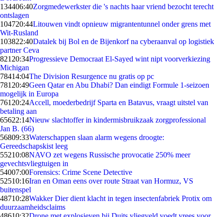
1344
06:40
Zorgmedewerkster die 's nachts haar vriend bezocht terecht
ontslagen
1047
20:44
Litouwen vindt opnieuw migrantentunnel onder grens met
Wit-Rusland
1038
22:40
Datalek bij Bol en de Bijenkorf na cyberaanval op logistiek
partner Ceva
821
20:34
Progressieve Democraat El-Sayed wint nipt voorverkiezing
Michigan
784
14:04
The Division Resurgence nu gratis op pc
781
20:49
Geen Qatar en Abu Dhabi? Dan eindigt Formule 1-seizoen
mogelijk in Europa
761
20:24
Accell, moederbedrijf Sparta en Batavus, vraagt uitstel van
betaling aan
656
22:14
Nieuw slachtoffer in kindermisbruikzaak zorgprofessional
Jan B. (66)
568
09:33
Waterschappen slaan alarm wegens droogte:
Gereedschapskist leeg
552
10:08
NAVO zet wegens Russische provocatie 250% meer
gevechtsvliegtuigen in
540
07:00
Forensics: Crime Scene Detective
525
10:16
Iran en Oman eens over route Straat van Hormuz, VS
buitenspel
487
10:28
Wakker Dier dient klacht in tegen insectenfabriek Protix om
duurzaamheidsclaims
486
10:32
Drone met explosieven bij Duits vliegveld voedt vrees voor