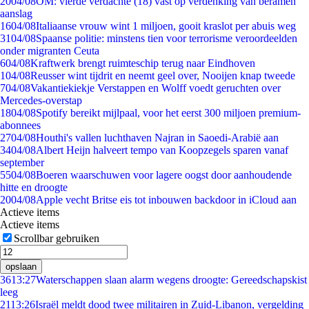
20
04/08
OM: vierde verdachte (18) vast op verdenking van beramen
aanslag
16
04/08
Italiaanse vrouw wint 1 miljoen, gooit kraslot per abuis weg
31
04/08
Spaanse politie: minstens tien voor terrorisme veroordeelden
onder migranten Ceuta
6
04/08
Kraftwerk brengt ruimteschip terug naar Eindhoven
1
04/08
Reusser wint tijdrit en neemt geel over, Nooijen knap tweede
7
04/08
Vakantiekiekje Verstappen en Wolff voedt geruchten over
Mercedes-overstap
18
04/08
Spotify bereikt mijlpaal, voor het eerst 300 miljoen premium-
abonnees
27
04/08
Houthi's vallen luchthaven Najran in Saoedi-Arabië aan
34
04/08
Albert Heijn halveert tempo van Koopzegels sparen vanaf
september
55
04/08
Boeren waarschuwen voor lagere oogst door aanhoudende
hitte en droogte
20
04/08
Apple vecht Britse eis tot inbouwen backdoor in iCloud aan
Actieve items
Actieve items
Scrollbar gebruiken
opslaan
36
13:27
Waterschappen slaan alarm wegens droogte: Gereedschapskist
leeg
21
13:26
Israël meldt dood twee militairen in Zuid-Libanon, vergelding