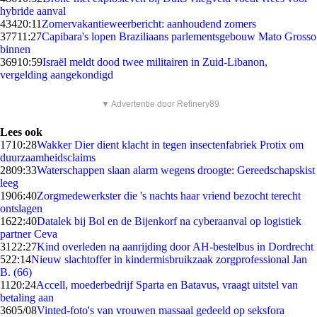
hybride aanval
434
20:11
Zomervakantieweerbericht: aanhoudend zomers
377
11:27
Capibara's lopen Braziliaans parlementsgebouw Mato Grosso
binnen
369
10:59
Israël meldt dood twee militairen in Zuid-Libanon,
vergelding aangekondigd
▼ Advertentie door Refinery89
Lees ook
17
10:28
Wakker Dier dient klacht in tegen insectenfabriek Protix om
duurzaamheidsclaims
28
09:33
Waterschappen slaan alarm wegens droogte: Gereedschapskist
leeg
19
06:40
Zorgmedewerkster die 's nachts haar vriend bezocht terecht
ontslagen
16
22:40
Datalek bij Bol en de Bijenkorf na cyberaanval op logistiek
partner Ceva
31
22:27
Kind overleden na aanrijding door AH-bestelbus in Dordrecht
5
22:14
Nieuw slachtoffer in kindermisbruikzaak zorgprofessional Jan
B. (66)
11
20:24
Accell, moederbedrijf Sparta en Batavus, vraagt uitstel van
betaling aan
36
05/08
Vinted-foto's van vrouwen massaal gedeeld op seksfora