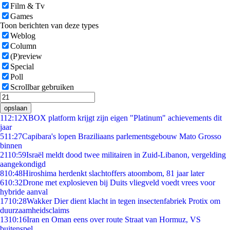
Film & Tv
Games
Toon berichten van deze types
Weblog
Column
(P)review
Special
Poll
Scrollbar gebruiken
opslaan
1
12:12
XBOX platform krijgt zijn eigen "Platinum" achievements dit
jaar
5
11:27
Capibara's lopen Braziliaans parlementsgebouw Mato Grosso
binnen
21
10:59
Israël meldt dood twee militairen in Zuid-Libanon, vergelding
aangekondigd
8
10:48
Hiroshima herdenkt slachtoffers atoombom, 81 jaar later
6
10:32
Drone met explosieven bij Duits vliegveld voedt vrees voor
hybride aanval
17
10:28
Wakker Dier dient klacht in tegen insectenfabriek Protix om
duurzaamheidsclaims
13
10:16
Iran en Oman eens over route Straat van Hormuz, VS
buitenspel