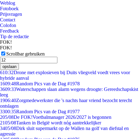
Weblog
Fotoboek
Prijsvragen
Contact
Colofon
Feedback
Tip de redactie
FOK!
FOK!
Scrollbar gebruiken
opslaan
6
10:32
Drone met explosieven bij Duits vliegveld voedt vrees voor
hybride aanval
16
09:48
Random Pics van de Dag #1978
36
09:33
Waterschappen slaan alarm wegens droogte: Gereedschapskist
leeg
19
06:40
Zorgmedewerkster die 's nachts haar vriend bezocht terecht
ontslagen
33
00:35
Random Pics van de Dag #1977
2
05/08
De FOK!Voetbalmanager 2026/2027 is begonnen
21
05/08
Tanken in België wordt nóg aantrekkelijker
34
05/08
Dirk sluit supermarkt op de Wallen na golf van diefstal en
agressie