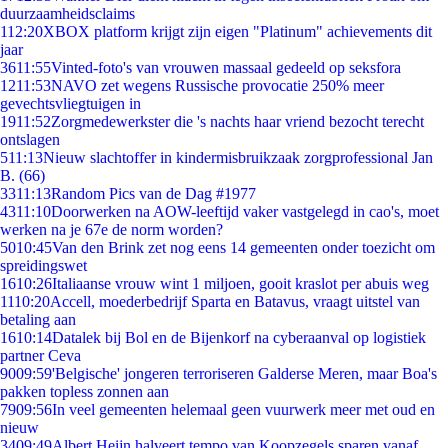
duurzaamheidsclaims
1
12:20
XBOX platform krijgt zijn eigen "Platinum" achievements dit
jaar
36
11:55
Vinted-foto's van vrouwen massaal gedeeld op seksfora
12
11:53
NAVO zet wegens Russische provocatie 250% meer
gevechtsvliegtuigen in
19
11:52
Zorgmedewerkster die 's nachts haar vriend bezocht terecht
ontslagen
5
11:13
Nieuw slachtoffer in kindermisbruikzaak zorgprofessional Jan
B. (66)
33
11:13
Random Pics van de Dag #1977
43
11:10
Doorwerken na AOW-leeftijd vaker vastgelegd in cao's, moet
werken na je 67e de norm worden?
50
10:45
Van den Brink zet nog eens 14 gemeenten onder toezicht om
spreidingswet
16
10:26
Italiaanse vrouw wint 1 miljoen, gooit kraslot per abuis weg
11
10:20
Accell, moederbedrijf Sparta en Batavus, vraagt uitstel van
betaling aan
16
10:14
Datalek bij Bol en de Bijenkorf na cyberaanval op logistiek
partner Ceva
90
09:59
'Belgische' jongeren terroriseren Galderse Meren, maar Boa's
pakken topless zonnen aan
79
09:56
In veel gemeenten helemaal geen vuurwerk meer met oud en
nieuw
34
09:49
Albert Heijn halveert tempo van Koopzegels sparen vanaf