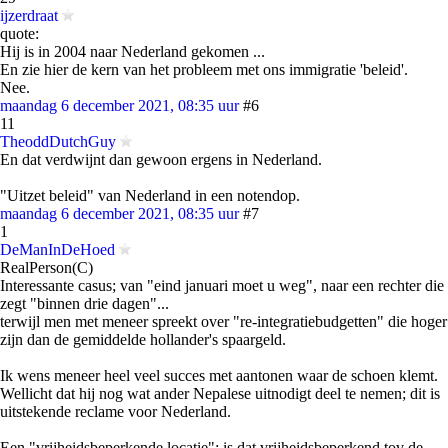
ijzerdraat
quote:
Hij is in 2004 naar Nederland gekomen ...
En zie hier de kern van het probleem met ons immigratie 'beleid'.
Nee.
maandag 6 december 2021, 08:35 uur
#6
11
TheoddDutchGuy
En dat verdwijnt dan gewoon ergens in Nederland.
"Uitzet beleid" van Nederland in een notendop.
maandag 6 december 2021, 08:35 uur
#7
1
DeManInDeHoed
RealPerson(C)
Interessante casus; van "eind januari moet u weg", naar een rechter die
zegt "binnen drie dagen"...
terwijl men met meneer spreekt over "re-integratiebudgetten" die hoger
zijn dan de gemiddelde hollander's spaargeld.
Ik wens meneer heel veel succes met aantonen waar de schoen klemt.
Wellicht dat hij nog wat ander Nepalese uitnodigt deel te nemen; dit is
uitstekende reclame voor Nederland.
Een "vrijheidsbeperkende locatie"; is dat vrijheidsbeperkend tov de