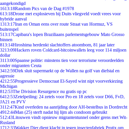
aangekondigd
16
13:18
Random Pics van de Dag #1978
6
13:18
Drone met explosieven bij Duits vliegveld voedt vrees voor
hybride aanval
13
13:17
Iran en Oman eens over route Straat van Hormuz, VS
buitenspel
5
13:17
Capibara's lopen Braziliaans parlementsgebouw Mato Grosso
binnen
8
13:14
Hiroshima herdenkt slachtoffers atoombom, 81 jaar later
32
13:09
Hackers roven Coldcard-bitcoinwallets leeg voor 114 miljoen
dollar
31
13:00
Spaanse politie: minstens tien voor terrorisme veroordeelden
onder migranten Ceuta
34
12:59
Dirk sluit supermarkt op de Wallen na golf van diefstal en
agressie
42
12:55
Progressieve Democraat El-Sayed wint nipt voorverkiezing
Michigan
8
12:53
The Division Resurgence nu gratis op pc
64
12:53
Zetelpeiling: 24 zetels voor Pro en 18 zetels voor D66, FvD,
JA21 en PVV
31
12:47
Kind overleden na aanrijding door AH-bestelbus in Dordrecht
49
12:44
Man (25) sterft nadat hij lijm als condoom gebruikt
5
12:43
Litouwen vindt opnieuw migrantentunnel onder grens met Wit-
Rusland
17
12:33
Wakker Dier dient klacht in tegen insectenfabriek Protix om