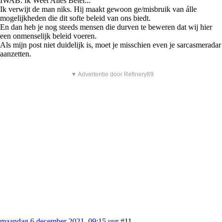
IWAB: Ik Weet Alles Beter...
Ik verwijt de man niks. Hij maakt gewoon ge/misbruik van álle
mogelijkheden die dit softe beleid van ons biedt.
En dan heb je nog steeds mensen die durven te beweren dat wij hier
een onmenselijk beleid voeren.
Als mijn post niet duidelijk is, moet je misschien even je sarcasmeradar
aanzetten.
▼ Advertentie door Refinery89
maandag 6 december 2021, 09:15 uur
#11