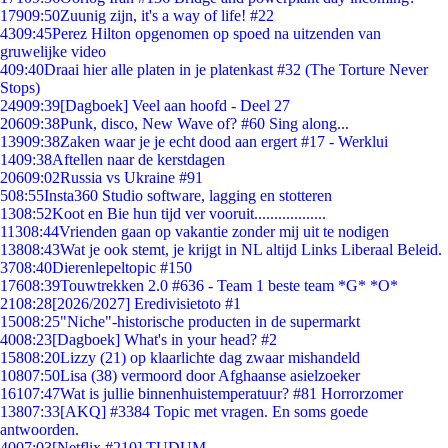
179
09:50
Zuunig zijn, it's a way of life! #22
43
09:45
Perez Hilton opgenomen op spoed na uitzenden van
gruwelijke video
4
09:40
Draai hier alle platen in je platenkast #32 (The Torture Never
Stops)
249
09:39
[Dagboek] Veel aan hoofd - Deel 27
206
09:38
Punk, disco, New Wave of? #60 Sing along...
139
09:38
Zaken waar je je echt dood aan ergert #17 - Werklui
14
09:38
Aftellen naar de kerstdagen
206
09:02
Russia vs Ukraine #91
5
08:55
Insta360 Studio software, lagging en stotteren
13
08:52
Koot en Bie hun tijd ver vooruit..................
113
08:44
Vrienden gaan op vakantie zonder mij uit te nodigen
138
08:43
Wat je ook stemt, je krijgt in NL altijd Links Liberaal Beleid.
37
08:40
Dierenlepeltopic #150
176
08:39
Touwtrekken 2.0 #636 - Team 1 beste team *G* *O*
21
08:28
[2026/2027] Eredivisietoto #1
150
08:25
"Niche"-historische producten in de supermarkt
40
08:23
[Dagboek] What's in your head? #2
158
08:20
Lizzy (21) op klaarlichte dag zwaar mishandeld
108
07:50
Lisa (38) vermoord door Afghaanse asielzoeker
161
07:47
Wat is jullie binnenhuistemperatuur? #81 Horrorzomer
138
07:33
[AKQ] #3384 Topic met vragen. En soms goede
antwoorden.
40
07:03
[Netflix #210] TUDUM