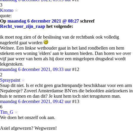
3
Kromo
quote:
Op
maandag 6 december 2021 @ 08:27
schreef
Recht_voor_zijn_raap
het volgende:
ik moet nog zien of de beslissing van de rechtbank ook volledig
nageleefd gaat worden
Welnee. Een linkse wethouder gaat in het land rondbellen om hem
stiekem een woning 'elders' aan te kunnen bieden. Dan horen we over
vijf jaar weer van hem als hij door een misgelopen drugsdeal wordt
lekgestoken.
maandag 6 december 2021, 09:33 uur
#12
2
Spraypaint
Snap dit niet. Is er echt geen grachtenpandje beschikbaar voor een arm
Nepaleesje? Zoveel Amsterdamse BN'ers die beloofden asielzoekers in
huis te nemen en dan dit? Je kunt hem toch niet terugsturen man.
maandag 6 december 2021, 09:42 uur
#13
6
Tim_G
We doen het onszelf ook aan.
Asiel afgewezen? Wegwezen!