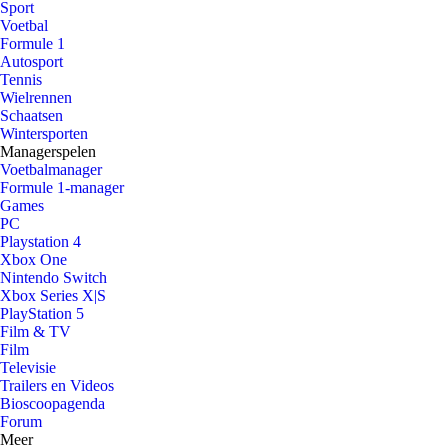
Sport
Voetbal
Formule 1
Autosport
Tennis
Wielrennen
Schaatsen
Wintersporten
Managerspelen
Voetbalmanager
Formule 1-manager
Games
PC
Playstation 4
Xbox One
Nintendo Switch
Xbox Series X|S
PlayStation 5
Film & TV
Film
Televisie
Trailers en Videos
Bioscoopagenda
Forum
Meer