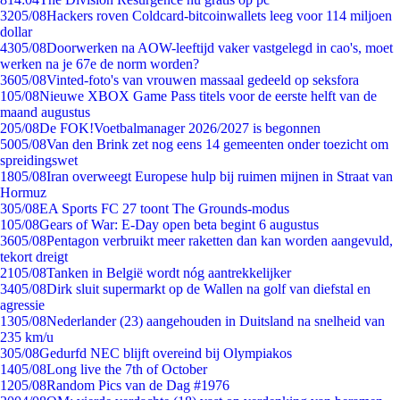
32
05/08
Hackers roven Coldcard-bitcoinwallets leeg voor 114 miljoen
dollar
43
05/08
Doorwerken na AOW-leeftijd vaker vastgelegd in cao's, moet
werken na je 67e de norm worden?
36
05/08
Vinted-foto's van vrouwen massaal gedeeld op seksfora
1
05/08
Nieuwe XBOX Game Pass titels voor de eerste helft van de
maand augustus
2
05/08
De FOK!Voetbalmanager 2026/2027 is begonnen
50
05/08
Van den Brink zet nog eens 14 gemeenten onder toezicht om
spreidingswet
18
05/08
Iran overweegt Europese hulp bij ruimen mijnen in Straat van
Hormuz
3
05/08
EA Sports FC 27 toont The Grounds-modus
1
05/08
Gears of War: E-Day open beta begint 6 augustus
36
05/08
Pentagon verbruikt meer raketten dan kan worden aangevuld,
tekort dreigt
21
05/08
Tanken in België wordt nóg aantrekkelijker
34
05/08
Dirk sluit supermarkt op de Wallen na golf van diefstal en
agressie
13
05/08
Nederlander (23) aangehouden in Duitsland na snelheid van
235 km/u
3
05/08
Gedurfd NEC blijft overeind bij Olympiakos
14
05/08
Long live the 7th of October
12
05/08
Random Pics van de Dag #1976