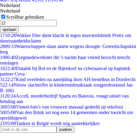
Nederland
Nederland
Scrollbar gebruiken
opslaan
17
10:28
Wakker Dier dient klacht in tegen insectenfabriek Protix om
duurzaamheidsclaims
28
09:33
Waterschappen slaan alarm wegens droogte: Gereedschapskist
leeg
19
06:40
Zorgmedewerkster die 's nachts haar vriend bezocht terecht
ontslagen
16
22:40
Datalek bij Bol en de Bijenkorf na cyberaanval op logistiek
partner Ceva
31
22:27
Kind overleden na aanrijding door AH-bestelbus in Dordrecht
5
22:14
Nieuw slachtoffer in kindermisbruikzaak zorgprofessional Jan
B. (66)
11
20:24
Accell, moederbedrijf Sparta en Batavus, vraagt uitstel van
betaling aan
36
05/08
Vinted-foto's van vrouwen massaal gedeeld op seksfora
50
05/08
Van den Brink zet nog eens 14 gemeenten onder toezicht om
spreidingswet
21
05/08
Tanken in België wordt nóg aantrekkelijker