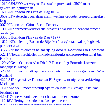
12
10:08
NAVO zet wegens Russische provocatie 250% meer
gevechtsvliegtuigen in
16
09:48
Random Pics van de Dag #1978
36
09:33
Waterschappen slaan alarm wegens droogte: Gereedschapskist
leeg
0
07:00
Forensics: Crime Scene Detective
19
06:40
Zorgmedewerkster die 's nachts haar vriend bezocht terecht
ontslagen
33
00:35
Random Pics van de Dag #1977
16
22:40
Datalek bij Bol en de Bijenkorf na cyberaanval op logistiek
partner Ceva
31
22:27
Kind overleden na aanrijding door AH-bestelbus in Dordrecht
5
22:14
Nieuw slachtoffer in kindermisbruikzaak zorgprofessional Jan
B. (66)
1
20:49
Geen Qatar en Abu Dhabi? Dan eindigt Formule 1-seizoen
mogelijk in Europa
5
20:44
Litouwen vindt opnieuw migrantentunnel onder grens met Wit-
Rusland
42
20:34
Progressieve Democraat El-Sayed wint nipt voorverkiezing
Michigan
11
20:24
Accell, moederbedrijf Sparta en Batavus, vraagt uitstel van
betaling aan
4
20:11
Zomervakantieweerbericht: aanhoudend zomers
1
19:48
Vollering de sterkste na lastige heuvelrit
8
14:04
The Division Resurgence nu gratis op pc