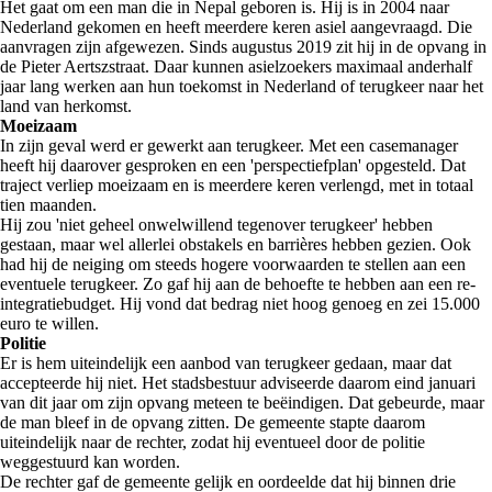
Het gaat om een man die in Nepal geboren is. Hij is in 2004 naar
Nederland gekomen en heeft meerdere keren asiel aangevraagd. Die
aanvragen zijn afgewezen. Sinds augustus 2019 zit hij in de opvang in
de Pieter Aertszstraat. Daar kunnen asielzoekers maximaal anderhalf
jaar lang werken aan hun toekomst in Nederland of terugkeer naar het
land van herkomst.
Moeizaam
In zijn geval werd er gewerkt aan terugkeer. Met een casemanager
heeft hij daarover gesproken en een 'perspectiefplan' opgesteld. Dat
traject verliep moeizaam en is meerdere keren verlengd, met in totaal
tien maanden.
Hij zou 'niet geheel onwelwillend tegenover terugkeer' hebben
gestaan, maar wel allerlei obstakels en barrières hebben gezien. Ook
had hij de neiging om steeds hogere voorwaarden te stellen aan een
eventuele terugkeer. Zo gaf hij aan de behoefte te hebben aan een re-
integratiebudget. Hij vond dat bedrag niet hoog genoeg en zei 15.000
euro te willen.
Politie
Er is hem uiteindelijk een aanbod van terugkeer gedaan, maar dat
accepteerde hij niet. Het stadsbestuur adviseerde daarom eind januari
van dit jaar om zijn opvang meteen te beëindigen. Dat gebeurde, maar
de man bleef in de opvang zitten. De gemeente stapte daarom
uiteindelijk naar de rechter, zodat hij eventueel door de politie
weggestuurd kan worden.
De rechter gaf de gemeente gelijk en oordeelde dat hij binnen drie