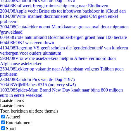
12
05/08
Random Pics van de Dag #1976
6
04/08
Kraftwerk brengt ruimteschip terug naar Eindhoven
20
04/08
Apple vecht Britse eis tot inbouwen backdoor in iCloud aan
81
04/08
'Witte' mannen discrimineren is volgens OM geen enkel
probleem
30
04/08
Ceuta-leider noemt Marokkaanse grensaanval door migranten
'gruweldaad'
6
04/08
Grote natuurbrand Boschhuizerbergen groeit naar 100 hectare
6
04/08
FOK! was even down
41
04/08
Regering VS geeft scholen die 'genderidentiteit' van kinderen
verbergen voor ouders ultimatum
59
04/08
Vrouw die asielzoekers hielp in Athene vermoord door
Afghaanse asielzoeker
25
04/08
Lekker op vakantie naar Afghanistan volgens Taliban geen
probleem
23
04/08
Random Pics van de Dag #1975
7
03/08
VrijMiBabes #315 (not very sfw!)
10
03/08
Spider-Man: Brand New Day knalt naar bijna 800 miljoen
euro in eerste weekend
Laatste items
Laatste items
Toon berichten uit deze thema's
Actueel
Entertainment
Sport