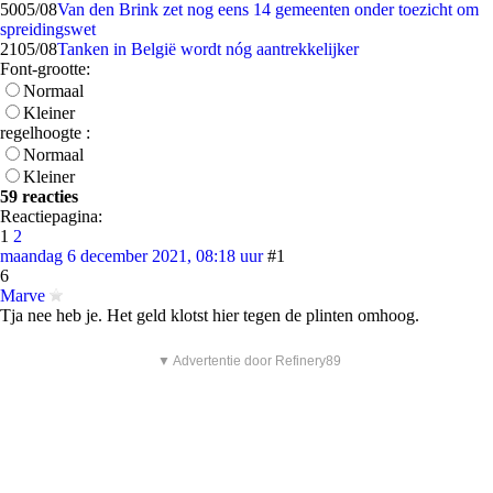
50
05/08
Van den Brink zet nog eens 14 gemeenten onder toezicht om
spreidingswet
21
05/08
Tanken in België wordt nóg aantrekkelijker
Font-grootte:
Normaal
Kleiner
regelhoogte :
Normaal
Kleiner
59 reacties
Reactiepagina:
1
2
maandag 6 december 2021, 08:18 uur
#1
6
Marve
Tja nee heb je. Het geld klotst hier tegen de plinten omhoog.
▼ Advertentie door Refinery89