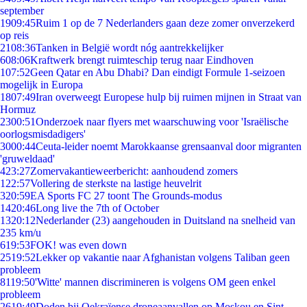
september
19
09:45
Ruim 1 op de 7 Nederlanders gaan deze zomer onverzekerd
op reis
21
08:36
Tanken in België wordt nóg aantrekkelijker
6
08:06
Kraftwerk brengt ruimteschip terug naar Eindhoven
1
07:52
Geen Qatar en Abu Dhabi? Dan eindigt Formule 1-seizoen
mogelijk in Europa
18
07:49
Iran overweegt Europese hulp bij ruimen mijnen in Straat van
Hormuz
23
00:51
Onderzoek naar flyers met waarschuwing voor 'Israëlische
oorlogsmisdadigers'
30
00:44
Ceuta-leider noemt Marokkaanse grensaanval door migranten
'gruweldaad'
4
23:27
Zomervakantieweerbericht: aanhoudend zomers
1
22:57
Vollering de sterkste na lastige heuvelrit
3
20:59
EA Sports FC 27 toont The Grounds-modus
14
20:46
Long live the 7th of October
13
20:12
Nederlander (23) aangehouden in Duitsland na snelheid van
235 km/u
6
19:53
FOK! was even down
25
19:52
Lekker op vakantie naar Afghanistan volgens Taliban geen
probleem
81
19:50
'Witte' mannen discrimineren is volgens OM geen enkel
probleem
26
19:49
Doden bij Oekraïense droneaanvallen op Moskou en Sint-