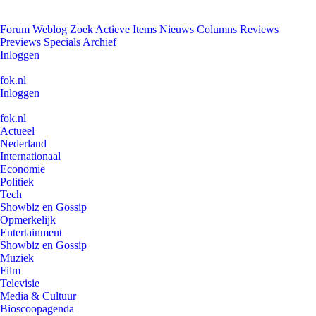
Forum
Weblog
Zoek
Actieve Items
Nieuws
Columns
Reviews
Previews
Specials
Archief
Inloggen
fok.nl
Inloggen
fok.nl
Actueel
Nederland
Internationaal
Economie
Politiek
Tech
Showbiz en Gossip
Opmerkelijk
Entertainment
Showbiz en Gossip
Muziek
Film
Televisie
Media & Cultuur
Bioscoopagenda