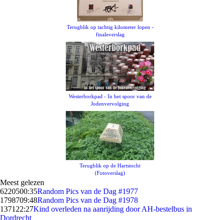
Terugblik op tachtig kilometer lopen -
finaleverslag
Westerborkpad - In het spoor van de
Jodenvervolging
Terugblik op de Hartstocht
(Fotoverslag)
Meest gelezen
62205
00:35
Random Pics van de Dag #1977
17987
09:48
Random Pics van de Dag #1978
1371
22:27
Kind overleden na aanrijding door AH-bestelbus in
Dordrecht