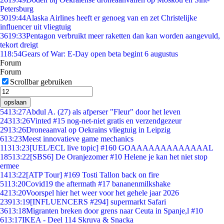
Petersburg
30
19:44
Alaska Airlines heeft er genoeg van en zet Christelijke
influencer uit vliegtuig
36
19:33
Pentagon verbruikt meer raketten dan kan worden aangevuld,
tekort dreigt
1
18:54
Gears of War: E-Day open beta begint 6 augustus
Forum
Forum
Scrollbar gebruiken
opslaan
54
13:27
Abdul A. (27) als afperser "Fleur" door het leven
243
13:26
Vinted #15 nog-net-niet gratis en verzendgezeur
29
13:26
Droneaanval op Oekrains vliegtuig in Leipzig
6
13:23
Meest innovatieve game mechanics
113
13:23
[UEL/ECL live topic] #160 GOAAAAAAAAAAAAAL
185
13:22
[SBS6] De Oranjezomer #10 Helene je kan het niet stop
ermee
14
13:22
[ATP Tour] #169 Tosti Tallon back on fire
51
13:20
Covid19 the aftermath #17 bananenmilkshake
42
13:20
Voorspel hier het weer voor het gehele jaar 2026
239
13:19
[INFLUENCERS #294] supermarkt Safari
36
13:18
Migranten breken door grens naar Ceuta in Spanje,l #10
6
13:17
IKEA - Deel 114 Skruva & Snacka