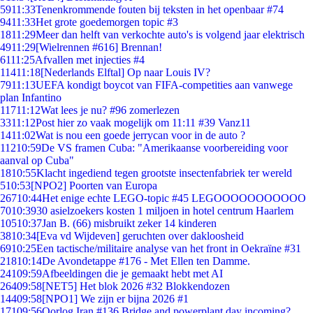
59
11:33
Tenenkrommende fouten bij teksten in het openbaar #74
94
11:33
Het grote goedemorgen topic #3
18
11:29
Meer dan helft van verkochte auto's is volgend jaar elektrisch
49
11:29
[Wielrennen #616] Brennan!
61
11:25
Afvallen met injecties #4
114
11:18
[Nederlands Elftal] Op naar Louis IV?
79
11:13
UEFA kondigt boycot van FIFA-competities aan vanwege
plan Infantino
117
11:12
Wat lees je nu? #96 zomerlezen
33
11:12
Post hier zo vaak mogelijk om 11:11 #39 Vanz11
14
11:02
Wat is nou een goede jerrycan voor in de auto ?
112
10:59
De VS framen Cuba: "Amerikaanse voorbereiding voor
aanval op Cuba"
18
10:55
Klacht ingediend tegen grootste insectenfabriek ter wereld
5
10:53
[NPO2] Poorten van Europa
267
10:44
Het enige echte LEGO-topic #45 LEGOOOOOOOOOOO
70
10:39
30 asielzoekers kosten 1 miljoen in hotel centrum Haarlem
105
10:37
Jan B. (66) misbruikt zeker 14 kinderen
38
10:34
[Eva vd Wijdeven] geruchten over dakloosheid
69
10:25
Een tactische/militaire analyse van het front in Oekraïne #31
218
10:14
De Avondetappe #176 - Met Ellen ten Damme.
241
09:59
Afbeeldingen die je gemaakt hebt met AI
264
09:58
[NET5] Het blok 2026 #32 Blokkendozen
144
09:58
[NPO1] We zijn er bijna 2026 #1
171
09:56
Oorlog Iran #136 Bridge and powerplant day incoming?