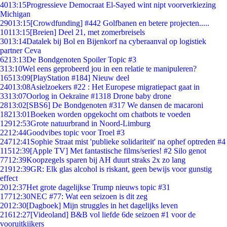
40
13:15
Progressieve Democraat El-Sayed wint nipt voorverkiezing
Michigan
290
13:15
[Crowdfunding] #442 Golfbanen en betere projecten.....
101
13:15
[Breien] Deel 21, met zomerbreisels
30
13:14
Datalek bij Bol en Bijenkorf na cyberaanval op logistiek
partner Ceva
62
13:13
De Bondgenoten Spoiler Topic #3
3
13:10
Wel eens geprobeerd jou in een relatie te manipuleren?
165
13:09
[PlayStation #184] Nieuw deel
240
13:08
Asielzoekers #22 : Het Europese migratiepact gaat in
33
13:07
Oorlog in Oekraïne #1318 Drone baby drone
28
13:02
[SBS6] De Bondgenoten #317 We dansen de macaroni
182
13:01
Boeken worden opgekocht om chatbots te voeden
129
12:53
Grote natuurbrand in Noord-Limburg
22
12:44
Goodvibes topic voor Troel #3
247
12:41
Sophie Straat mist 'publieke solidariteit' na ophef optreden #4
115
12:39
[Apple TV] Met fantastische films/series! #2 Silo genot
77
12:39
Koopzegels sparen bij AH duurt straks 2x zo lang
219
12:39
GR: Elk glas alcohol is riskant, geen bewijs voor gunstig
effect
20
12:37
Het grote dagelijkse Trump nieuws topic #31
177
12:30
NEC #77: Wat een seizoen is dit zeg
20
12:30
[Dagboek] Mijn struggles in het dagelijks leven
216
12:27
[Videoland] B&B vol liefde 6de seizoen #1 voor de
vooruitkijkers