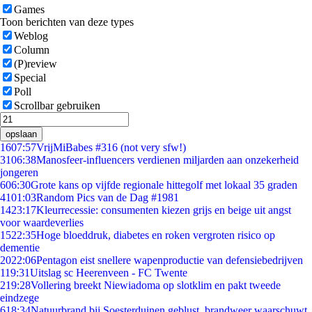
Games
Toon berichten van deze types
Weblog
Column
(P)review
Special
Poll
Scrollbar gebruiken
opslaan
16
07:57
VrijMiBabes #316 (not very sfw!)
31
06:38
Manosfeer-influencers verdienen miljarden aan onzekerheid
jongeren
6
06:30
Grote kans op vijfde regionale hittegolf met lokaal 35 graden
41
01:03
Random Pics van de Dag #1981
14
23:17
Kleurrecessie: consumenten kiezen grijs en beige uit angst
voor waardeverlies
15
22:35
Hoge bloeddruk, diabetes en roken vergroten risico op
dementie
20
22:06
Pentagon eist snellere wapenproductie van defensiebedrijven
1
19:31
Uitslag sc Heerenveen - FC Twente
2
19:28
Vollering breekt Niewiadoma op slotklim en pakt tweede
eindzege
6
18:34
Natuurbrand bij Soesterduinen geblust, brandweer waarschuwt