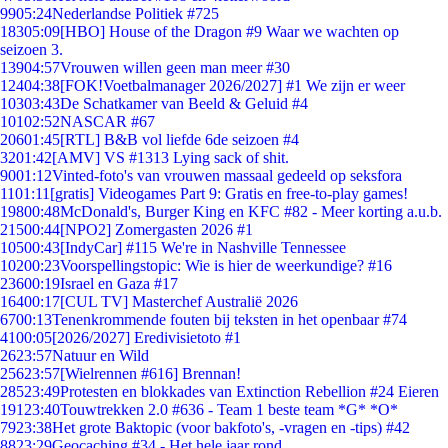
99
05:24
Nederlandse Politiek #725
183
05:09
[HBO] House of the Dragon #9 Waar we wachten op
seizoen 3.
139
04:57
Vrouwen willen geen man meer #30
124
04:38
[FOK!Voetbalmanager 2026/2027] #1 We zijn er weer
103
03:43
De Schatkamer van Beeld & Geluid #4
101
02:52
NASCAR #67
206
01:45
[RTL] B&B vol liefde 6de seizoen #4
32
01:42
[AMV] VS #1313 Lying sack of shit.
90
01:12
Vinted-foto's van vrouwen massaal gedeeld op seksfora
11
01:11
[gratis] Videogames Part 9: Gratis en free-to-play games!
198
00:48
McDonald's, Burger King en KFC #82 - Meer korting a.u.b.
215
00:44
[NPO2] Zomergasten 2026 #1
105
00:43
[IndyCar] #115 We're in Nashville Tennessee
102
00:23
Voorspellingstopic: Wie is hier de weerkundige? #16
236
00:19
Israel en Gaza #17
164
00:17
[CUL TV] Masterchef Australië 2026
67
00:13
Tenenkrommende fouten bij teksten in het openbaar #74
41
00:05
[2026/2027] Eredivisietoto #1
26
23:57
Natuur en Wild
256
23:57
[Wielrennen #616] Brennan!
285
23:49
Protesten en blokkades van Extinction Rebellion #24 Eieren
191
23:40
Touwtrekken 2.0 #636 - Team 1 beste team *G* *O*
79
23:38
Het grote Baktopic (voor bakfoto's, -vragen en -tips) #42
88
23:29
Geocaching #34 - Het hele jaar rond