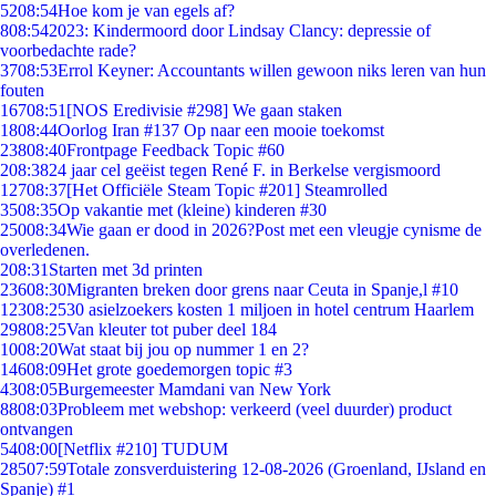
52
08:54
Hoe kom je van egels af?
8
08:54
2023: Kindermoord door Lindsay Clancy: depressie of
voorbedachte rade?
37
08:53
Errol Keyner: Accountants willen gewoon niks leren van hun
fouten
167
08:51
[NOS Eredivisie #298] We gaan staken
18
08:44
Oorlog Iran #137 Op naar een mooie toekomst
238
08:40
Frontpage Feedback Topic #60
2
08:38
24 jaar cel geëist tegen René F. in Berkelse vergismoord
127
08:37
[Het Officiële Steam Topic #201] Steamrolled
35
08:35
Op vakantie met (kleine) kinderen #30
250
08:34
Wie gaan er dood in 2026?Post met een vleugje cynisme de
overledenen.
2
08:31
Starten met 3d printen
236
08:30
Migranten breken door grens naar Ceuta in Spanje,l #10
123
08:25
30 asielzoekers kosten 1 miljoen in hotel centrum Haarlem
298
08:25
Van kleuter tot puber deel 184
10
08:20
Wat staat bij jou op nummer 1 en 2?
146
08:09
Het grote goedemorgen topic #3
43
08:05
Burgemeester Mamdani van New York
88
08:03
Probleem met webshop: verkeerd (veel duurder) product
ontvangen
54
08:00
[Netflix #210] TUDUM
285
07:59
Totale zonsverduistering 12-08-2026 (Groenland, IJsland en
Spanje) #1