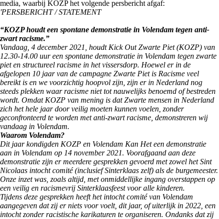
media, waarbij KOZP het volgende persbericht afgaf:
'PERSBERICHT / STATEMENT
“KOZP houdt een spontane demonstratie in Volendam tegen anti-
zwart racisme.”
Vandaag, 4 december 2021, houdt Kick Out Zwarte Piet (KOZP) van
12.30-14.00 uur een spontane demonstratie in Volendam tegen zwarte
piet en structureel racisme in het vissersdorp. Hoewel er in de
afgelopen 10 jaar van de campagne Zwarte Piet is Racisme veel
bereikt is en we voorzichtig hoopvol zijn, zijn er in Nederland nog
steeds plekken waar racisme niet tot nauwelijks benoemd of bestreden
wordt. Omdat KOZP van mening is dat Zwarte mensen in Nederland
zich het hele jaar door veilig moeten kunnen voelen, zonder
geconfronteerd te worden met anti-zwart racisme, demonstreren wij
vandaag in Volendam.
Waarom Volendam?
Dit jaar kondigden KOZP en Volendam Kan Het een demonstratie
aan in Volendam op 14 november 2021. Voorafgaand aan deze
demonstratie zijn er meerdere gesprekken gevoerd met zowel het Sint
Nicolaas intocht comité (inclusief Sinterklaas zelf) als de burgemeester.
Onze inzet was, zoals altijd, met onmiddellijke ingang overstappen op
een veilig en racismevrij Sinterklaasfeest voor alle kinderen.
Tijdens deze gesprekken heeft het intocht comité van Volendam
aangegeven dat zij er niets voor voelt, dit jaar, of uiterlijk in 2022, een
intocht zonder racistische karikaturen te organiseren. Ondanks dat zij