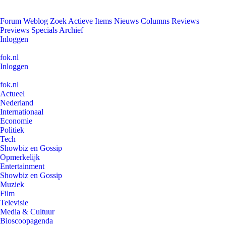
Forum
Weblog
Zoek
Actieve Items
Nieuws
Columns
Reviews
Previews
Specials
Archief
Inloggen
fok.nl
Inloggen
fok.nl
Actueel
Nederland
Internationaal
Economie
Politiek
Tech
Showbiz en Gossip
Opmerkelijk
Entertainment
Showbiz en Gossip
Muziek
Film
Televisie
Media & Cultuur
Bioscoopagenda