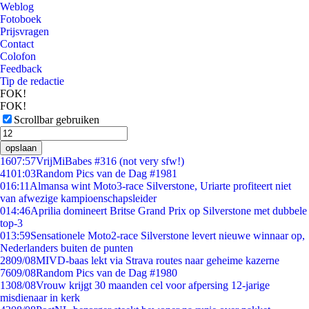
Weblog
Fotoboek
Prijsvragen
Contact
Colofon
Feedback
Tip de redactie
FOK!
FOK!
Scrollbar gebruiken
opslaan
16
07:57
VrijMiBabes #316 (not very sfw!)
41
01:03
Random Pics van de Dag #1981
0
16:11
Almansa wint Moto3-race Silverstone, Uriarte profiteert niet
van afwezige kampioenschapsleider
0
14:46
Aprilia domineert Britse Grand Prix op Silverstone met dubbele
top-3
0
13:59
Sensationele Moto2-race Silverstone levert nieuwe winnaar op,
Nederlanders buiten de punten
28
09/08
MIVD-baas lekt via Strava routes naar geheime kazerne
76
09/08
Random Pics van de Dag #1980
13
08/08
Vrouw krijgt 30 maanden cel voor afpersing 12-jarige
misdienaar in kerk