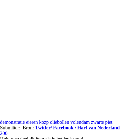
demonstratie
eieren
kozp
oliebollen
volendam
zwarte piet
Submitter:
Bron:
Twitter/ Facebook / Hart van Nederland
200
Help ons; deel dit item als je het leuk vond