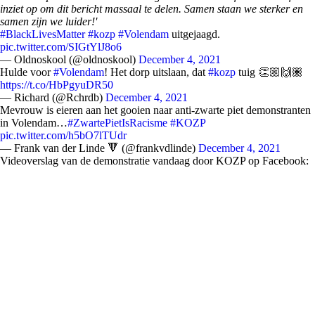
inziet op om dit bericht massaal te delen. Samen staan we sterker en
samen zijn we luider!'
#BlackLivesMatter
#kozp
#Volendam
uitgejaagd.
pic.twitter.com/SIGtYlJ8o6
— Oldnoskool (@oldnoskool)
December 4, 2021
Hulde voor
#Volendam
! Het dorp uitslaan, dat
#kozp
tuig 👏🏼🙌🏽
https://t.co/HbPgyuDR50
— Richard (@Rchrdb)
December 4, 2021
Mevrouw is eieren aan het gooien naar anti-zwarte piet demonstranten
in Volendam…
#ZwartePietIsRacisme
#KOZP
pic.twitter.com/h5bO7lTUdr
— Frank van der Linde 🔻 (@frankvdlinde)
December 4, 2021
Videoverslag van de demonstratie vandaag door KOZP op Facebook: