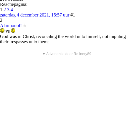
Reactiepagina:
1
2
3
4
zaterdag 4 december 2021, 15:57 uur
#1
2
Alarmonoff
vs
God was in Christ, reconciling the world unto himself, not imputing
their trespasses unto them;
▼ Advertentie door Refinery89