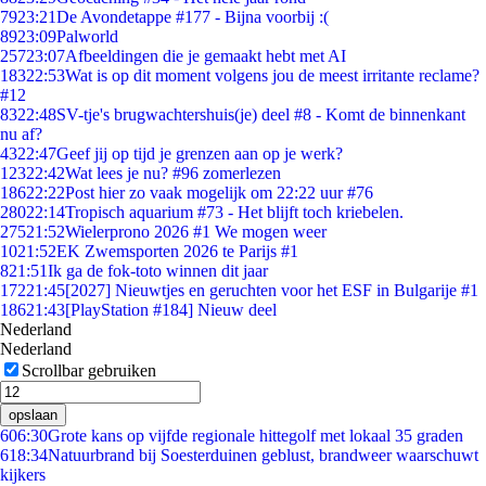
79
23:21
De Avondetappe #177 - Bijna voorbij :(
89
23:09
Palworld
257
23:07
Afbeeldingen die je gemaakt hebt met AI
183
22:53
Wat is op dit moment volgens jou de meest irritante reclame?
#12
83
22:48
SV-tje's brugwachtershuis(je) deel #8 - Komt de binnenkant
nu af?
43
22:47
Geef jij op tijd je grenzen aan op je werk?
123
22:42
Wat lees je nu? #96 zomerlezen
186
22:22
Post hier zo vaak mogelijk om 22:22 uur #76
280
22:14
Tropisch aquarium #73 - Het blijft toch kriebelen.
275
21:52
Wielerprono 2026 #1 We mogen weer
10
21:52
EK Zwemsporten 2026 te Parijs #1
8
21:51
Ik ga de fok-toto winnen dit jaar
172
21:45
[2027] Nieuwtjes en geruchten voor het ESF in Bulgarije #1
186
21:43
[PlayStation #184] Nieuw deel
Nederland
Nederland
Scrollbar gebruiken
opslaan
6
06:30
Grote kans op vijfde regionale hittegolf met lokaal 35 graden
6
18:34
Natuurbrand bij Soesterduinen geblust, brandweer waarschuwt
kijkers