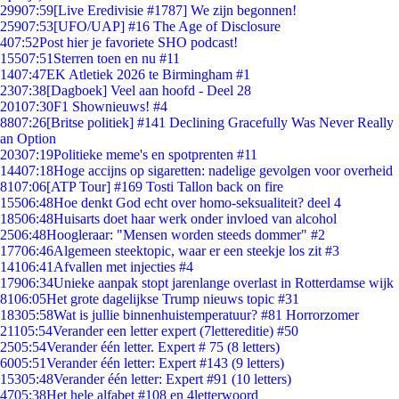
299
07:59
[Live Eredivisie #1787] We zijn begonnen!
259
07:53
[UFO/UAP] #16 The Age of Disclosure
4
07:52
Post hier je favoriete SHO podcast!
155
07:51
Sterren toen en nu #11
14
07:47
EK Atletiek 2026 te Birmingham #1
23
07:38
[Dagboek] Veel aan hoofd - Deel 28
201
07:30
F1 Shownieuws! #4
88
07:26
[Britse politiek] #141 Declining Gracefully Was Never Really
an Option
203
07:19
Politieke meme's en spotprenten #11
144
07:18
Hoge accijns op sigaretten: nadelige gevolgen voor overheid
81
07:06
[ATP Tour] #169 Tosti Tallon back on fire
155
06:48
Hoe denkt God echt over homo-seksualiteit? deel 4
185
06:48
Huisarts doet haar werk onder invloed van alcohol
25
06:48
Hoogleraar: "Mensen worden steeds dommer" #2
177
06:46
Algemeen steektopic, waar er een steekje los zit #3
141
06:41
Afvallen met injecties #4
179
06:34
Unieke aanpak stopt jarenlange overlast in Rotterdamse wijk
81
06:05
Het grote dagelijkse Trump nieuws topic #31
183
05:58
Wat is jullie binnenhuistemperatuur? #81 Horrorzomer
211
05:54
Verander een letter expert (7lettereditie) #50
25
05:54
Verander één letter. Expert # 75 (8 letters)
60
05:51
Verander één letter: Expert #143 (9 letters)
153
05:48
Verander één letter: Expert #91 (10 letters)
47
05:38
Het hele alfabet #108 en 4letterwoord