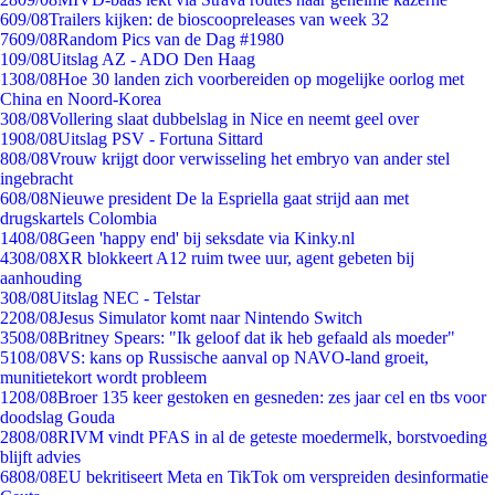
6
09/08
Trailers kijken: de bioscoopreleases van week 32
76
09/08
Random Pics van de Dag #1980
1
09/08
Uitslag AZ - ADO Den Haag
13
08/08
Hoe 30 landen zich voorbereiden op mogelijke oorlog met
China en Noord-Korea
3
08/08
Vollering slaat dubbelslag in Nice en neemt geel over
19
08/08
Uitslag PSV - Fortuna Sittard
8
08/08
Vrouw krijgt door verwisseling het embryo van ander stel
ingebracht
6
08/08
Nieuwe president De la Espriella gaat strijd aan met
drugskartels Colombia
14
08/08
Geen 'happy end' bij seksdate via Kinky.nl
43
08/08
XR blokkeert A12 ruim twee uur, agent gebeten bij
aanhouding
3
08/08
Uitslag NEC - Telstar
22
08/08
Jesus Simulator komt naar Nintendo Switch
35
08/08
Britney Spears: "Ik geloof dat ik heb gefaald als moeder"
51
08/08
VS: kans op Russische aanval op NAVO-land groeit,
munitietekort wordt probleem
12
08/08
Broer 135 keer gestoken en gesneden: zes jaar cel en tbs voor
doodslag Gouda
28
08/08
RIVM vindt PFAS in al de geteste moedermelk, borstvoeding
blijft advies
68
08/08
EU bekritiseert Meta en TikTok om verspreiden desinformatie