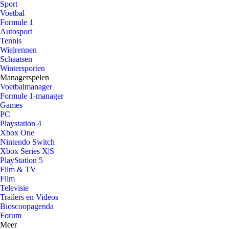
Sport
Voetbal
Formule 1
Autosport
Tennis
Wielrennen
Schaatsen
Wintersporten
Managerspelen
Voetbalmanager
Formule 1-manager
Games
PC
Playstation 4
Xbox One
Nintendo Switch
Xbox Series X|S
PlayStation 5
Film & TV
Film
Televisie
Trailers en Videos
Bioscoopagenda
Forum
Meer