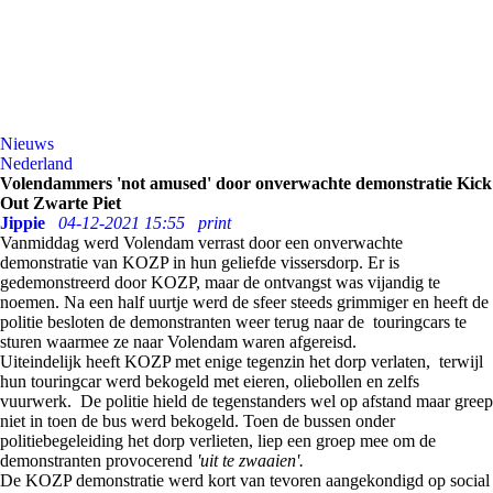
Nieuws
Nederland
Volendammers 'not amused' door onverwachte demonstratie Kick
Out Zwarte Piet
Jippie
04-12-2021 15:55
print
Vanmiddag werd Volendam verrast door een onverwachte
demonstratie van KOZP in hun geliefde vissersdorp. Er is
gedemonstreerd door KOZP, maar de ontvangst was vijandig te
noemen. Na een half uurtje werd de sfeer steeds grimmiger en heeft de
politie besloten de demonstranten weer terug naar de touringcars te
sturen waarmee ze naar Volendam waren afgereisd.
Uiteindelijk heeft KOZP met enige tegenzin het dorp verlaten, terwijl
hun touringcar werd bekogeld met eieren, oliebollen en zelfs
vuurwerk. De politie hield de tegenstanders wel op afstand maar greep
niet in toen de bus werd bekogeld. Toen de bussen onder
politiebegeleiding het dorp verlieten, liep een groep mee om de
demonstranten provocerend
'uit te zwaaien'.
De KOZP demonstratie werd kort van tevoren aangekondigd op social