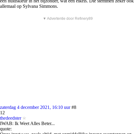
één huidskleur in het bijzonder, wat een eikels. Die stemmen zeker ook
allemaal op Sylvana Simmons.
▼ Advertentie door Refinery89
zaterdag 4 december 2021, 16:10 uur
#8
12
thedeedster
IWAB: Ik Weet Alles Beter...
quote: