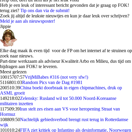
Heb je een leuk of interessant bericht gevonden dat je graag op FOK!
terug ziet?
Tip ons dan via de submit!
Zoek jij altijd de leukste nieuwtjes en kun je daar leuk over schrijven?
Meld je aan als nieuwsposter!
Jippie
Elke dag maak ik even tijd voor de FP om het internet af te struinen op
zoek naar nieuws.
Part-time werkzaam als adviseur Kwaliteit Arbo en Milieu, dus tijd om
bijdragen aan FOK! te leveren.
Meest gelezen
100157
07:57
VrijMiBabes #316 (not very sfw!)
51168
01:03
Random Pics van de Dag #1981
2005
10:39
China boekt doorbraak in eigen chipmachines, druk op
ASML groeit
1492
18:02
Zelensky: Rusland wil tot 50.000 Noord-Koreaanse
militairen inzetten
1175
09:39
Iran stelt zes eisen aan VS voor heropening Straat van
Hormuz
1088
09:50
Nachtelijk gebiedsverbod brengt rust terug in Rotterdamse
wijk
1010
10:24
FIFA ziet kritiek op Infantino als desinformatie, Noorwegen