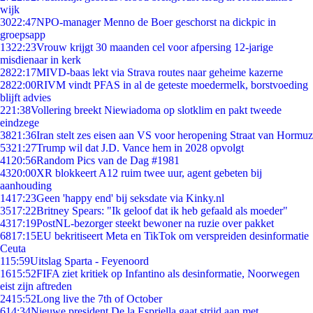
wijk
30
22:47
NPO-manager Menno de Boer geschorst na dickpic in
groepsapp
13
22:23
Vrouw krijgt 30 maanden cel voor afpersing 12-jarige
misdienaar in kerk
28
22:17
MIVD-baas lekt via Strava routes naar geheime kazerne
28
22:00
RIVM vindt PFAS in al de geteste moedermelk, borstvoeding
blijft advies
2
21:38
Vollering breekt Niewiadoma op slotklim en pakt tweede
eindzege
38
21:36
Iran stelt zes eisen aan VS voor heropening Straat van Hormuz
53
21:27
Trump wil dat J.D. Vance hem in 2028 opvolgt
41
20:56
Random Pics van de Dag #1981
43
20:00
XR blokkeert A12 ruim twee uur, agent gebeten bij
aanhouding
14
17:23
Geen 'happy end' bij seksdate via Kinky.nl
35
17:22
Britney Spears: "Ik geloof dat ik heb gefaald als moeder"
43
17:19
PostNL-bezorger steekt bewoner na ruzie over pakket
68
17:15
EU bekritiseert Meta en TikTok om verspreiden desinformatie
Ceuta
1
15:59
Uitslag Sparta - Feyenoord
16
15:52
FIFA ziet kritiek op Infantino als desinformatie, Noorwegen
eist zijn aftreden
24
15:52
Long live the 7th of October
6
14:34
Nieuwe president De la Espriella gaat strijd aan met