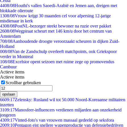
Ceuta
44
08/08
Houthi's vallen Saoedi-Arabië en Jemen aan, dreigen met
blokkade olieroute
13
08/08
Vrouw krijgt 30 maanden cel voor afpersing 12-jarige
misdienaar in kerk
43
08/08
PostNL-bezorger steekt bewoner na ruzie over pakket
26
08/08
Wegpiraat scheurt met 146 km/u door het centrum van
Amsterdam
7
08/08
Aanhoudende droogte veroorzaakt scheuren in dijken Zuid-
Holland
0
08/08
Van de Zandschulp overleeft matchpoints, ook Griekspoor
verder in Montreal
1
08/08
Excelsior opent seizoen met ruime zege op promovendus
Cambuur
Actieve items
Actieve items
Scrollbar gebruiken
opslaan
66
09:17
Zelensky: Rusland wil tot 50.000 Noord-Koreaanse militairen
inzetten
31
09:17
Manosfeer-influencers verdienen miljarden aan onzekerheid
jongeren
43
09:17
Vinted-foto's van vrouwen massaal gedeeld op seksfora
20
09:10
Pentagon eist snellere wapenproductie van defensiebedrijven