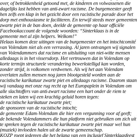
over, of betrokkenheid getoond met, de kinderen en volwassenen die
dagelijks last hebben van anti-zwart racisme. De burgemeester geeft
hen zelfs een klap in het gezicht door een racistische parade door het
dorp met enthousiasme te faciliteren. En terwijl steeds meer gemeenten
zwarte piet in de ban doen, deelde de gemeente op haar officiële
Facebookaccount de volgende woorden: “Sinterklaas is in de
gemeente met al zijn helpers. Welkom!”
Helaas komen deze uitingen van de burgemeester en het intochtcomité
van Volendam niet als een verrassing. Al jaren ontvangen wij signalen
van Volendammers dat racisme en uitsluiting van niet-witte mensen
alledaags is in het vissersdorp. Het vertrouwen dat in Volendam op
korte termijn structurele verandering bewerkstelligd kan worden,
zonder strijd, is volkomen verdwenen. Als wij het aan Volendam
overlaten zullen mensen nog jaren blootgesteld worden aan de
racistische karikatuur zwarte piet en alledaags racisme. Daarom staan
wij vandaag met onze rug recht op het Europaplein in Volendam om
alle slachtoffers van anti-zwart racisme een hart onder de riem te
steken en laten wij een krachtig geluid horen tegen:
de racistische karikatuur zwarte piet;
de sponsoren van de racistische intocht;
de gemeente Edam-Volendam die hier een vergunning voor af geeft;
de bekende Volendammers die hun platform niet gebruiken om zich uit
te spreken tegen de racistische karikatuur zwarte piet maar wel hun
(muziek) invloeden halen uit de zwarte gemeenschap.
KOZP roept iedereen die het belang van een inclusief Sinterklaasfeest