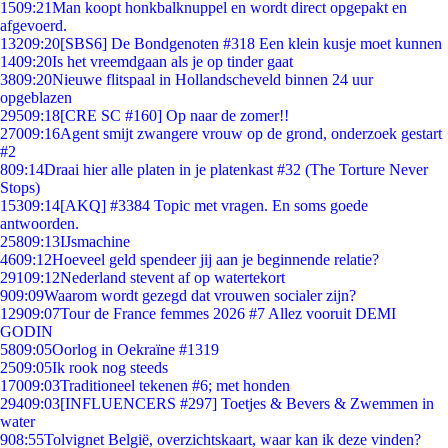
15
09:21
Man koopt honkbalknuppel en wordt direct opgepakt en
afgevoerd.
132
09:20
[SBS6] De Bondgenoten #318 Een klein kusje moet kunnen
14
09:20
Is het vreemdgaan als je op tinder gaat
38
09:20
Nieuwe flitspaal in Hollandscheveld binnen 24 uur
opgeblazen
295
09:18
[CRE SC #160] Op naar de zomer!!
270
09:16
Agent smijt zwangere vrouw op de grond, onderzoek gestart
#2
8
09:14
Draai hier alle platen in je platenkast #32 (The Torture Never
Stops)
153
09:14
[AKQ] #3384 Topic met vragen. En soms goede
antwoorden.
258
09:13
IJsmachine
46
09:12
Hoeveel geld spendeer jij aan je beginnende relatie?
291
09:12
Nederland stevent af op watertekort
9
09:09
Waarom wordt gezegd dat vrouwen socialer zijn?
129
09:07
Tour de France femmes 2026 #7 Allez vooruit DEMI
GODIN
58
09:05
Oorlog in Oekraïne #1319
25
09:05
Ik rook nog steeds
170
09:03
Traditioneel tekenen #6; met honden
294
09:03
[INFLUENCERS #297] Toetjes & Bevers & Zwemmen in
water
9
08:55
Tolvignet België, overzichtskaart, waar kan ik deze vinden?