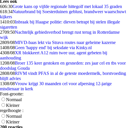
Lees ook
6
06:30
Grote kans op vijfde regionale hittegolf met lokaal 35 graden
6
18:34
Natuurbrand bij Soesterduinen geblust, brandweer waarschuwt
kijkers
14
10:03
Inbraak bij Haagse politie: dieven betrapt bij stelen illegale
sigaretten
27
09:50
Nachtelijk gebiedsverbod brengt rust terug in Rotterdamse
wijk
28
09/08
MIVD-baas lekt via Strava routes naar geheime kazerne
14
08/08
Geen 'happy end' bij seksdate via Kinky.nl
43
08/08
XR blokkeert A12 ruim twee uur, agent gebeten bij
aanhouding
12
08/08
Broer 135 keer gestoken en gesneden: zes jaar cel en tbs voor
doodslag Gouda
28
08/08
RIVM vindt PFAS in al de geteste moedermelk, borstvoeding
blijft advies
13
08/08
Vrouw krijgt 30 maanden cel voor afpersing 12-jarige
misdienaar in kerk
Font-grootte:
Normaal
Kleiner
regelhoogte :
Normaal
Kleiner
200 reacties