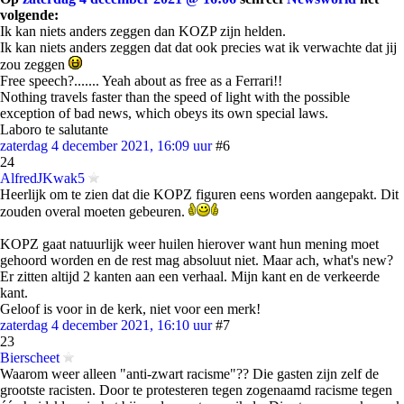
volgende:
Ik kan niets anders zeggen dan KOZP zijn helden.
Ik kan niets anders zeggen dat dat ook precies wat ik verwachte dat jij
zou zeggen
Free speech?....... Yeah about as free as a Ferrari!!
Nothing travels faster than the speed of light with the possible
exception of bad news, which obeys its own special laws.
Laboro te salutante
zaterdag 4 december 2021, 16:09 uur
#6
24
AlfredJKwak5
Heerlijk om te zien dat die KOPZ figuren eens worden aangepakt. Dit
zouden overal moeten gebeuren.
KOPZ gaat natuurlijk weer huilen hierover want hun mening moet
gehoord worden en de rest mag absoluut niet. Maar ach, what's new?
Er zitten altijd 2 kanten aan een verhaal. Mijn kant en de verkeerde
kant.
Geloof is voor in de kerk, niet voor een merk!
zaterdag 4 december 2021, 16:10 uur
#7
23
Bierscheet
Waarom weer alleen "anti-zwart racisme"?? Die gasten zijn zelf de
grootste racisten. Door te protesteren tegen zogenaamd racisme tegen