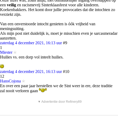
Onze inzet was, zoals altijd, met onmiddellijke ingang overstappen op
een
veilig
en racismevrij Sinterklaasfeest voor alle kinderen.
Koekenbakkers. Het komt door jullie provocaties dat die intochten zo
verziekt zijn.
Van een onverstoorde intocht genieten is óók vrijheid van
meningsuiting.
Als mijn post niet duidelijk is, moet je misschien even je sarcasmeradar
aanzetten.
zaterdag 4 december 2021, 16:13 uur
#9
1
Miester
Huilies vs. een dorp vol inteelt huilies.
zaterdag 4 december 2021, 16:13 uur
#10
12
HansCojona
En over een paar jaar herstellen we de Sint weer in ere, deze traditie
zal nooit verloren gaan
▼ Advertentie door Refinery89