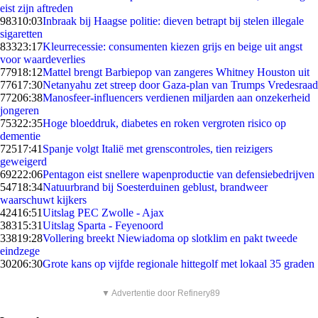
eist zijn aftreden
983
10:03
Inbraak bij Haagse politie: dieven betrapt bij stelen illegale
sigaretten
833
23:17
Kleurrecessie: consumenten kiezen grijs en beige uit angst
voor waardeverlies
779
18:12
Mattel brengt Barbiepop van zangeres Whitney Houston uit
776
17:30
Netanyahu zet streep door Gaza-plan van Trumps Vredesraad
772
06:38
Manosfeer-influencers verdienen miljarden aan onzekerheid
jongeren
753
22:35
Hoge bloeddruk, diabetes en roken vergroten risico op
dementie
725
17:41
Spanje volgt Italië met grenscontroles, tien reizigers
geweigerd
692
22:06
Pentagon eist snellere wapenproductie van defensiebedrijven
547
18:34
Natuurbrand bij Soesterduinen geblust, brandweer
waarschuwt kijkers
424
16:51
Uitslag PEC Zwolle - Ajax
383
15:31
Uitslag Sparta - Feyenoord
338
19:28
Vollering breekt Niewiadoma op slotklim en pakt tweede
eindzege
302
06:30
Grote kans op vijfde regionale hittegolf met lokaal 35 graden
▼ Advertentie door Refinery89