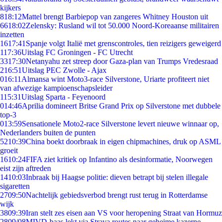
kijkers
8
18:12
Mattel brengt Barbiepop van zangeres Whitney Houston uit
66
18:02
Zelensky: Rusland wil tot 50.000 Noord-Koreaanse militairen
inzetten
16
17:41
Spanje volgt Italië met grenscontroles, tien reizigers geweigerd
1
17:36
Uitslag FC Groningen - FC Utrecht
33
17:30
Netanyahu zet streep door Gaza-plan van Trumps Vredesraad
2
16:51
Uitslag PEC Zwolle - Ajax
0
16:11
Almansa wint Moto3-race Silverstone, Uriarte profiteert niet
van afwezige kampioenschapsleider
1
15:31
Uitslag Sparta - Feyenoord
0
14:46
Aprilia domineert Britse Grand Prix op Silverstone met dubbele
top-3
0
13:59
Sensationele Moto2-race Silverstone levert nieuwe winnaar op,
Nederlanders buiten de punten
52
10:39
China boekt doorbraak in eigen chipmachines, druk op ASML
groeit
16
10:24
FIFA ziet kritiek op Infantino als desinformatie, Noorwegen
eist zijn aftreden
14
10:03
Inbraak bij Haagse politie: dieven betrapt bij stelen illegale
sigaretten
27
09:50
Nachtelijk gebiedsverbod brengt rust terug in Rotterdamse
wijk
38
09:39
Iran stelt zes eisen aan VS voor heropening Straat van Hormuz
28
09/08
MIVD-baas lekt via Strava routes naar geheime kazerne