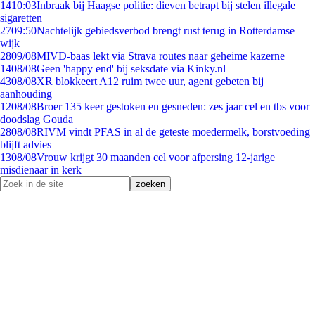
14
10:03
Inbraak bij Haagse politie: dieven betrapt bij stelen illegale
sigaretten
27
09:50
Nachtelijk gebiedsverbod brengt rust terug in Rotterdamse
wijk
28
09/08
MIVD-baas lekt via Strava routes naar geheime kazerne
14
08/08
Geen 'happy end' bij seksdate via Kinky.nl
43
08/08
XR blokkeert A12 ruim twee uur, agent gebeten bij
aanhouding
12
08/08
Broer 135 keer gestoken en gesneden: zes jaar cel en tbs voor
doodslag Gouda
28
08/08
RIVM vindt PFAS in al de geteste moedermelk, borstvoeding
blijft advies
13
08/08
Vrouw krijgt 30 maanden cel voor afpersing 12-jarige
misdienaar in kerk