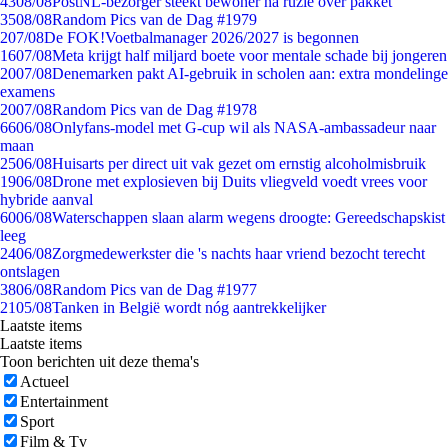
43
08/08
PostNL-bezorger steekt bewoner na ruzie over pakket
35
08/08
Random Pics van de Dag #1979
2
07/08
De FOK!Voetbalmanager 2026/2027 is begonnen
16
07/08
Meta krijgt half miljard boete voor mentale schade bij jongeren
20
07/08
Denemarken pakt AI-gebruik in scholen aan: extra mondelinge
examens
20
07/08
Random Pics van de Dag #1978
66
06/08
Onlyfans-model met G-cup wil als NASA-ambassadeur naar
maan
25
06/08
Huisarts per direct uit vak gezet om ernstig alcoholmisbruik
19
06/08
Drone met explosieven bij Duits vliegveld voedt vrees voor
hybride aanval
60
06/08
Waterschappen slaan alarm wegens droogte: Gereedschapskist
leeg
24
06/08
Zorgmedewerkster die 's nachts haar vriend bezocht terecht
ontslagen
38
06/08
Random Pics van de Dag #1977
21
05/08
Tanken in België wordt nóg aantrekkelijker
Laatste items
Laatste items
Toon berichten uit deze thema's
Actueel
Entertainment
Sport
Film & Tv