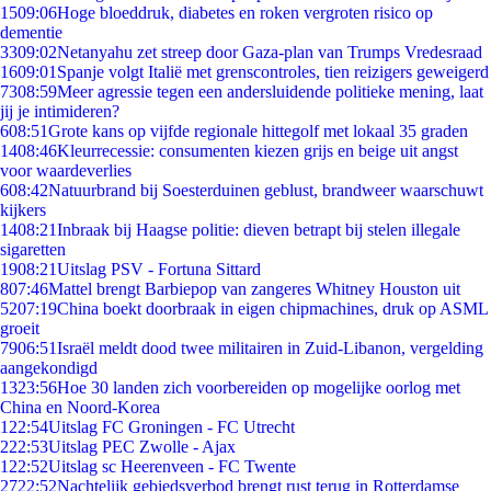
15
09:06
Hoge bloeddruk, diabetes en roken vergroten risico op
dementie
33
09:02
Netanyahu zet streep door Gaza-plan van Trumps Vredesraad
16
09:01
Spanje volgt Italië met grenscontroles, tien reizigers geweigerd
73
08:59
Meer agressie tegen een andersluidende politieke mening, laat
jij je intimideren?
6
08:51
Grote kans op vijfde regionale hittegolf met lokaal 35 graden
14
08:46
Kleurrecessie: consumenten kiezen grijs en beige uit angst
voor waardeverlies
6
08:42
Natuurbrand bij Soesterduinen geblust, brandweer waarschuwt
kijkers
14
08:21
Inbraak bij Haagse politie: dieven betrapt bij stelen illegale
sigaretten
19
08:21
Uitslag PSV - Fortuna Sittard
8
07:46
Mattel brengt Barbiepop van zangeres Whitney Houston uit
52
07:19
China boekt doorbraak in eigen chipmachines, druk op ASML
groeit
79
06:51
Israël meldt dood twee militairen in Zuid-Libanon, vergelding
aangekondigd
13
23:56
Hoe 30 landen zich voorbereiden op mogelijke oorlog met
China en Noord-Korea
1
22:54
Uitslag FC Groningen - FC Utrecht
2
22:53
Uitslag PEC Zwolle - Ajax
1
22:52
Uitslag sc Heerenveen - FC Twente
27
22:52
Nachtelijk gebiedsverbod brengt rust terug in Rotterdamse