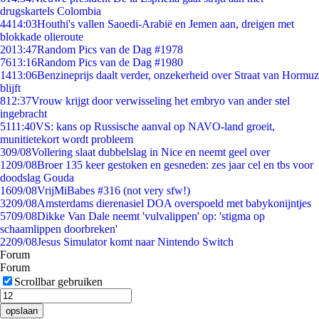
drugskartels Colombia
44
14:03
Houthi's vallen Saoedi-Arabië en Jemen aan, dreigen met
blokkade olieroute
20
13:47
Random Pics van de Dag #1978
76
13:16
Random Pics van de Dag #1980
14
13:06
Benzineprijs daalt verder, onzekerheid over Straat van Hormuz
blijft
8
12:37
Vrouw krijgt door verwisseling het embryo van ander stel
ingebracht
51
11:40
VS: kans op Russische aanval op NAVO-land groeit,
munitietekort wordt probleem
3
09/08
Vollering slaat dubbelslag in Nice en neemt geel over
12
09/08
Broer 135 keer gestoken en gesneden: zes jaar cel en tbs voor
doodslag Gouda
16
09/08
VrijMiBabes #316 (not very sfw!)
32
09/08
Amsterdams dierenasiel DOA overspoeld met babykonijntjes
57
09/08
Dikke Van Dale neemt 'vulvalippen' op: 'stigma op
schaamlippen doorbreken'
22
09/08
Jesus Simulator komt naar Nintendo Switch
Forum
Forum
Scrollbar gebruiken
opslaan