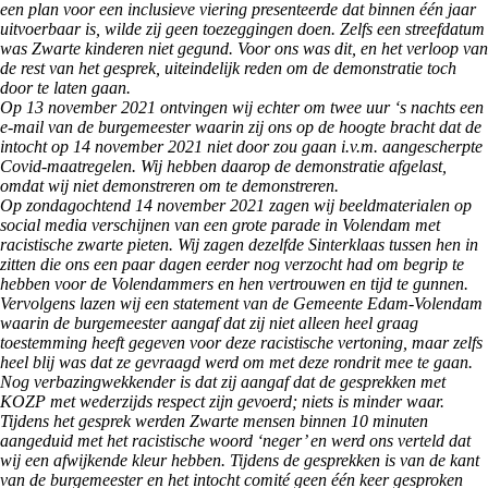
een plan voor een inclusieve viering presenteerde dat binnen één jaar
uitvoerbaar is, wilde zij geen toezeggingen doen. Zelfs een streefdatum
was Zwarte kinderen niet gegund. Voor ons was dit, en het verloop van
de rest van het gesprek, uiteindelijk reden om de demonstratie toch
door te laten gaan.
Op 13 november 2021 ontvingen wij echter om twee uur ‘s nachts een
e-mail van de burgemeester waarin zij ons op de hoogte bracht dat de
intocht op 14 november 2021 niet door zou gaan i.v.m. aangescherpte
Covid-maatregelen. Wij hebben daarop de demonstratie afgelast,
omdat wij niet demonstreren om te demonstreren.
Op zondagochtend 14 november 2021 zagen wij beeldmaterialen op
social media verschijnen van een grote parade in Volendam met
racistische zwarte pieten. Wij zagen dezelfde Sinterklaas tussen hen in
zitten die ons een paar dagen eerder nog verzocht had om begrip te
hebben voor de Volendammers en hen vertrouwen en tijd te gunnen.
Vervolgens lazen wij een statement van de Gemeente Edam-Volendam
waarin de burgemeester aangaf dat zij niet alleen heel graag
toestemming heeft gegeven voor deze racistische vertoning, maar zelfs
heel blij was dat ze gevraagd werd om met deze rondrit mee te gaan.
Nog verbazingwekkender is dat zij aangaf dat de gesprekken met
KOZP met wederzijds respect zijn gevoerd; niets is minder waar.
Tijdens het gesprek werden Zwarte mensen binnen 10 minuten
aangeduid met het racistische woord ‘neger’ en werd ons verteld dat
wij een afwijkende kleur hebben. Tijdens de gesprekken is van de kant
van de burgemeester en het intocht comité geen één keer gesproken