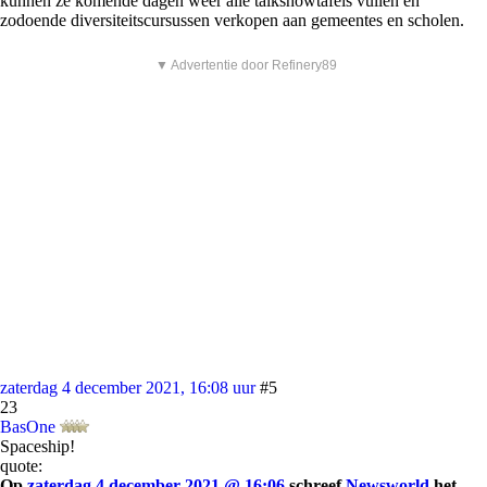
kunnen ze komende dagen weer alle talkshowtafels vullen en
zodoende diversiteitscursussen verkopen aan gemeentes en scholen.
▼ Advertentie door Refinery89
zaterdag 4 december 2021, 16:08 uur
#5
23
BasOne
Spaceship!
quote:
Op
zaterdag 4 december 2021 @ 16:06
schreef
Newsworld
het