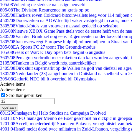
1
05/08
Vollering de sterkste na lastige heuvelrit
8
05/08
The Division Resurgence nu gratis op pc
36
05/08
Hackers roven Coldcard-bitcoinwallets leeg voor 114 miljoen d
45
05/08
Doorwerken na AOW-leeftijd vaker vastgelegd in cao's, moet
38
05/08
Vinted-foto's van vrouwen massaal gedeeld op seksfora
1
05/08
Nieuwe XBOX Game Pass titels voor de eerste helft van de ma
53
05/08
Van den Brink zet nog eens 14 gemeenten onder toezicht om s
18
05/08
Iran overweegt Europese hulp bij ruimen mijnen in Straat va
3
05/08
EA Sports FC 27 toont The Grounds-modus
1
05/08
Gears of War: E-Day open beta begint 6 augustus
36
05/08
Pentagon verbruikt meer raketten dan kan worden aangevuld, t
21
05/08
Tanken in België wordt nóg aantrekkelijker
34
05/08
Dirk sluit supermarkt op de Wallen na golf van diefstal en agre
13
05/08
Nederlander (23) aangehouden in Duitsland na snelheid van 
3
05/08
Gedurfd NEC blijft overeind bij Olympiakos
Actieve items
Actieve items
Scrollbar gebruiken
opslaan
6
01:20
Ontslagen bij Halo Studios na Campaign Evolved
18
01:10
NPO-manager Menno de Boer geschorst na dickpic in groeps
12
01:08
Accell, moederbedrijf Sparta en Batavus, vraagt uitstel van bet
49
01:04
Israël meldt dood twee militairen in Zuid-Libanon, vergeldin