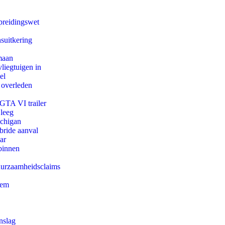
preidingswet
suitkering
maan
iegtuigen in
el
 overleden
 GTA VI trailer
 leeg
ichigan
bride aanval
ar
binnen
duurzaamheidsclaims
eem
nslag