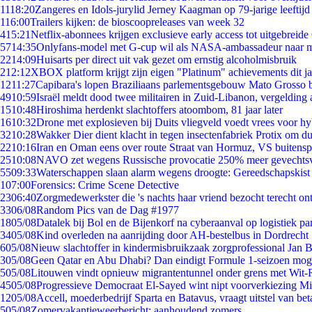
11
18:20
Zangeres en Idols-jurylid Jerney Kaagman op 79-jarige leeftijd
1
16:00
Trailers kijken: de bioscoopreleases van week 32
4
15:21
Netflix-abonnees krijgen exclusieve early access tot uitgebreide
57
14:35
Onlyfans-model met G-cup wil als NASA-ambassadeur naar 
22
14:09
Huisarts per direct uit vak gezet om ernstig alcoholmisbruik
2
12:12
XBOX platform krijgt zijn eigen "Platinum" achievements dit ja
12
11:27
Capibara's lopen Braziliaans parlementsgebouw Mato Grosso 
49
10:59
Israël meldt dood twee militairen in Zuid-Libanon, vergeldin
15
10:48
Hiroshima herdenkt slachtoffers atoombom, 81 jaar later
16
10:32
Drone met explosieven bij Duits vliegveld voedt vrees voor hy
32
10:28
Wakker Dier dient klacht in tegen insectenfabriek Protix om 
22
10:16
Iran en Oman eens over route Straat van Hormuz, VS buitensp
25
10:08
NAVO zet wegens Russische provocatie 250% meer gevechtsvl
55
09:33
Waterschappen slaan alarm wegens droogte: Gereedschapskist
1
07:00
Forensics: Crime Scene Detective
23
06:40
Zorgmedewerkster die 's nachts haar vriend bezocht terecht on
33
06/08
Random Pics van de Dag #1977
18
05/08
Datalek bij Bol en de Bijenkorf na cyberaanval op logistiek pa
34
05/08
Kind overleden na aanrijding door AH-bestelbus in Dordrecht
6
05/08
Nieuw slachtoffer in kindermisbruikzaak zorgprofessional Jan B
3
05/08
Geen Qatar en Abu Dhabi? Dan eindigt Formule 1-seizoen moge
5
05/08
Litouwen vindt opnieuw migrantentunnel onder grens met Wit-
45
05/08
Progressieve Democraat El-Sayed wint nipt voorverkiezing M
12
05/08
Accell, moederbedrijf Sparta en Batavus, vraagt uitstel van bet
5
05/08
Zomervakantieweerbericht: aanhoudend zomers