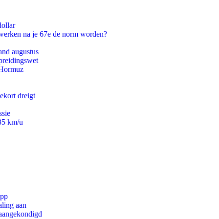
ollar
 werken na je 67e de norm worden?
and augustus
preidingswet
n Hormuz
ekort dreigt
ssie
235 km/u
app
aling aan
g aangekondigd