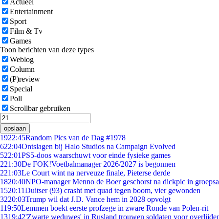
Actueel
Entertainment
Sport
Film & Tv
Games
Toon berichten van deze types
Weblog
Column
(P)review
Special
Poll
Scrollbar gebruiken
opslaan
19
22:45
Random Pics van de Dag #1978
6
22:04
Ontslagen bij Halo Studios na Campaign Evolved
5
22:01
PS5-doos waarschuwt voor einde fysieke games
2
21:30
De FOK!Voetbalmanager 2026/2027 is begonnen
2
21:03
Le Court wint na nerveuze finale, Pieterse derde
18
20:40
NPO-manager Menno de Boer geschorst na dickpic in groeps
15
20:11
Duitser (93) crasht met quad tegen boom, vier gewonden
32
20:03
Trump wil dat J.D. Vance hem in 2028 opvolgt
1
19:50
Lemmen boekt eerste profzege in zware Ronde van Polen-rit
13
19:42
'Zwarte weduwes' in Rusland trouwen soldaten voor overlijden