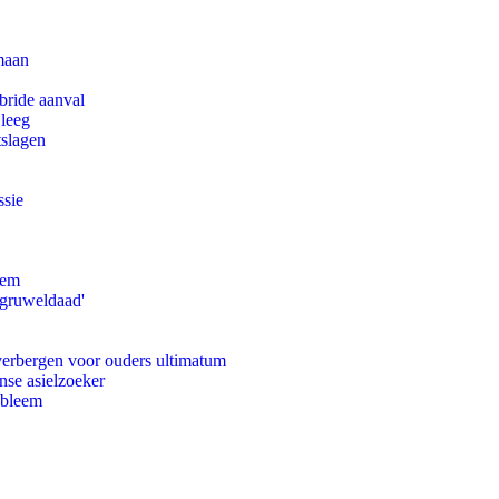
maan
bride aanval
 leeg
tslagen
ssie
eem
'gruweldaad'
 verbergen voor ouders ultimatum
nse asielzoeker
obleem