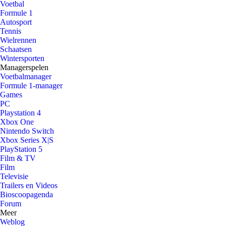
Voetbal
Formule 1
Autosport
Tennis
Wielrennen
Schaatsen
Wintersporten
Managerspelen
Voetbalmanager
Formule 1-manager
Games
PC
Playstation 4
Xbox One
Nintendo Switch
Xbox Series X|S
PlayStation 5
Film & TV
Film
Televisie
Trailers en Videos
Bioscoopagenda
Forum
Meer
Weblog