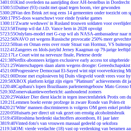
34
01:01
Kind overleden na aanrijding door AH-bestelbus in Dordrecht
15
00:51
Duitser (93) crasht met quad tegen boom, vier gewonden
53
00:28
Van den Brink zet nog eens 14 gemeenten onder toezicht om s
5
00:17
PS5-doos waarschuwt voor einde fysieke games
13
00:11
'Zwarte weduwes' in Rusland trouwen soldaten voor overlijden
32
23:58
Trump wil dat J.D. Vance hem in 2028 opvolgt
57
23:55
Onlyfans-model met G-cup wil als NASA-ambassadeur naar 
25
22:56
NAVO zet wegens Russische provocatie 250% meer gevechtsvl
22
22:50
Iran en Oman eens over route Straat van Hormuz, VS buitensp
11
22:41
Zangeres en Idols-jurylid Jerney Kaagman op 79-jarige leeftijd
2
22:17
Le Court wint na nerveuze finale, Pieterse derde
4
21:38
Netflix-abonnees krijgen exclusieve early access tot uitgebreide
55
21:25
Waterschappen slaan alarm wegens droogte: Gereedschapskist
45
21:00
Progressieve Democraat El-Sayed wint nipt voorverkiezing M
16
21:00
Drone met explosieven bij Duits vliegveld voedt vrees voor hy
2
20:58
XBOX platform krijgt zijn eigen "Platinum" achievements dit ja
12
20:48
Capibara's lopen Braziliaans parlementsgebouw Mato Grosso 
5
20:30
Zomervakantieweerbericht: aanhoudend zomers
32
20:25
Wakker Dier dient klacht in tegen insectenfabriek Protix om 
1
20:21
Lemmen boekt eerste profzege in zware Ronde van Polen-rit
84
20:21
'Witte' mannen discrimineren is volgens OM geen enkel probl
22
20:05
Huisarts per direct uit vak gezet om ernstig alcoholmisbruik
15
19:45
Hiroshima herdenkt slachtoffers atoombom, 81 jaar later
38
19:40
Vinted-foto's van vrouwen massaal gedeeld op seksfora
21
19:34
OM: vierde verdachte (18) vast op verdenking van beramen aa