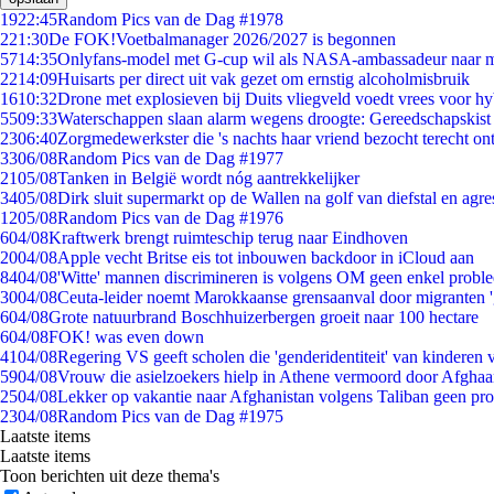
19
22:45
Random Pics van de Dag #1978
2
21:30
De FOK!Voetbalmanager 2026/2027 is begonnen
57
14:35
Onlyfans-model met G-cup wil als NASA-ambassadeur naar 
22
14:09
Huisarts per direct uit vak gezet om ernstig alcoholmisbruik
16
10:32
Drone met explosieven bij Duits vliegveld voedt vrees voor hy
55
09:33
Waterschappen slaan alarm wegens droogte: Gereedschapskist
23
06:40
Zorgmedewerkster die 's nachts haar vriend bezocht terecht on
33
06/08
Random Pics van de Dag #1977
21
05/08
Tanken in België wordt nóg aantrekkelijker
34
05/08
Dirk sluit supermarkt op de Wallen na golf van diefstal en agre
12
05/08
Random Pics van de Dag #1976
6
04/08
Kraftwerk brengt ruimteschip terug naar Eindhoven
20
04/08
Apple vecht Britse eis tot inbouwen backdoor in iCloud aan
84
04/08
'Witte' mannen discrimineren is volgens OM geen enkel probl
30
04/08
Ceuta-leider noemt Marokkaanse grensaanval door migranten 
6
04/08
Grote natuurbrand Boschhuizerbergen groeit naar 100 hectare
6
04/08
FOK! was even down
41
04/08
Regering VS geeft scholen die 'genderidentiteit' van kinderen
59
04/08
Vrouw die asielzoekers hielp in Athene vermoord door Afghaa
25
04/08
Lekker op vakantie naar Afghanistan volgens Taliban geen pr
23
04/08
Random Pics van de Dag #1975
Laatste items
Laatste items
Toon berichten uit deze thema's