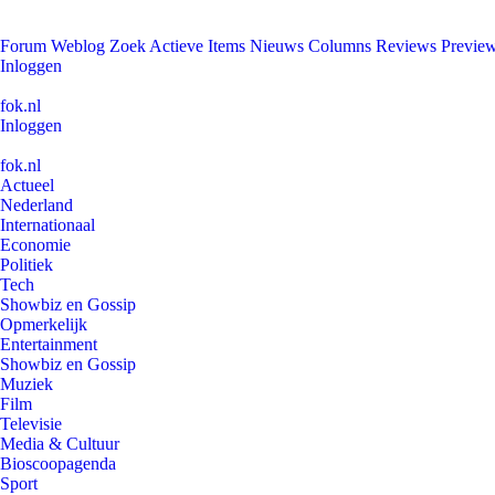
Forum
Weblog
Zoek
Actieve Items
Nieuws
Columns
Reviews
Previe
Inloggen
fok.nl
Inloggen
fok.nl
Actueel
Nederland
Internationaal
Economie
Politiek
Tech
Showbiz en Gossip
Opmerkelijk
Entertainment
Showbiz en Gossip
Muziek
Film
Televisie
Media & Cultuur
Bioscoopagenda
Sport