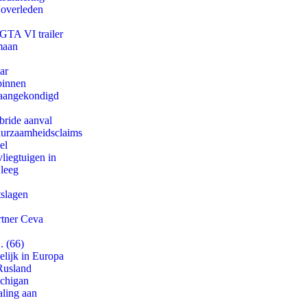
 overleden
 GTA VI trailer
maan
ar
binnen
g aangekondigd
bride aanval
duurzaamheidsclaims
el
iegtuigen in
 leeg
tslagen
rtner Ceva
. (66)
lijk in Europa
Rusland
ichigan
aling aan