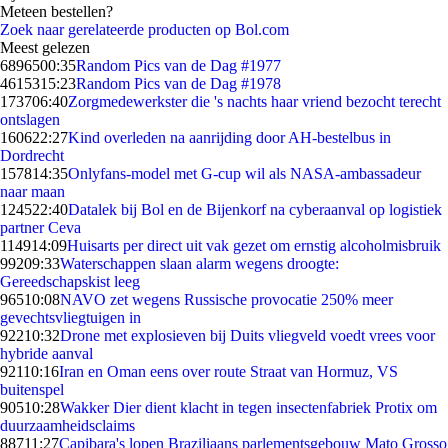
Meteen bestellen?
Zoek naar gerelateerde producten op Bol.com
Meest gelezen
68965
00:35
Random Pics van de Dag #1977
46153
15:23
Random Pics van de Dag #1978
1737
06:40
Zorgmedewerkster die 's nachts haar vriend bezocht terecht
ontslagen
1606
22:27
Kind overleden na aanrijding door AH-bestelbus in
Dordrecht
1578
14:35
Onlyfans-model met G-cup wil als NASA-ambassadeur
naar maan
1245
22:40
Datalek bij Bol en de Bijenkorf na cyberaanval op logistiek
partner Ceva
1149
14:09
Huisarts per direct uit vak gezet om ernstig alcoholmisbruik
992
09:33
Waterschappen slaan alarm wegens droogte:
Gereedschapskist leeg
965
10:08
NAVO zet wegens Russische provocatie 250% meer
gevechtsvliegtuigen in
922
10:32
Drone met explosieven bij Duits vliegveld voedt vrees voor
hybride aanval
921
10:16
Iran en Oman eens over route Straat van Hormuz, VS
buitenspel
905
10:28
Wakker Dier dient klacht in tegen insectenfabriek Protix om
duurzaamheidsclaims
887
11:27
Capibara's lopen Braziliaans parlementsgebouw Mato Grosso