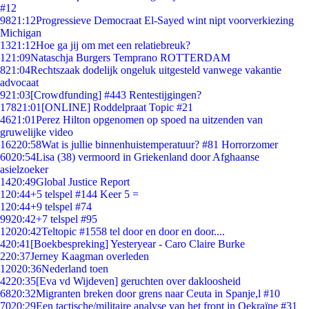
#12
98
21:12
Progressieve Democraat El-Sayed wint nipt voorverkiezing
Michigan
13
21:12
Hoe ga jij om met een relatiebreuk?
1
21:09
Nataschja Burgers Temprano ROTTERDAM
8
21:04
Rechtszaak dodelijk ongeluk uitgesteld vanwege vakantie
advocaat
9
21:03
[Crowdfunding] #443 Rentestijgingen?
178
21:01
[ONLINE] Roddelpraat Topic #21
46
21:01
Perez Hilton opgenomen op spoed na uitzenden van
gruwelijke video
162
20:58
Wat is jullie binnenhuistemperatuur? #81 Horrorzomer
60
20:54
Lisa (38) vermoord in Griekenland door Afghaanse
asielzoeker
14
20:49
Global Justice Report
1
20:44
+5 telspel #144 Keer 5 =
1
20:44
+9 telspel #74
99
20:42
+7 telspel #95
120
20:42
Teltopic #1558 tel door en door en door....
4
20:41
[Boekbespreking] Yesteryear - Caro Claire Burke
2
20:37
Jerney Kaagman overleden
120
20:36
Nederland toen
42
20:35
[Eva vd Wijdeven] geruchten over dakloosheid
68
20:32
Migranten breken door grens naar Ceuta in Spanje,l #10
70
20:29
Een tactische/militaire analyse van het front in Oekraïne #31