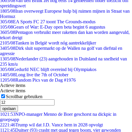
50
05/08
Van den Brink zet nog eens 14 gemeenten onder toezicht om
spreidingswet
18
05/08
Iran overweegt Europese hulp bij ruimen mijnen in Straat van
Hormuz
3
05/08
EA Sports FC 27 toont The Grounds-modus
1
05/08
Gears of War: E-Day open beta begint 6 augustus
36
05/08
Pentagon verbruikt meer raketten dan kan worden aangevuld,
tekort dreigt
21
05/08
Tanken in België wordt nóg aantrekkelijker
34
05/08
Dirk sluit supermarkt op de Wallen na golf van diefstal en
agressie
13
05/08
Nederlander (23) aangehouden in Duitsland na snelheid van
235 km/u
3
05/08
Gedurfd NEC blijft overeind bij Olympiakos
14
05/08
Long live the 7th of October
12
05/08
Random Pics van de Dag #1976
Actieve items
Actieve items
Scrollbar gebruiken
opslaan
10
21:53
NPO-manager Menno de Boer geschorst na dickpic in
groepsapp
22
21:46
Trump wil dat J.D. Vance hem in 2028 opvolgt
11
21:45
Duitser (93) crasht met quad tegen boom, vier gewonden