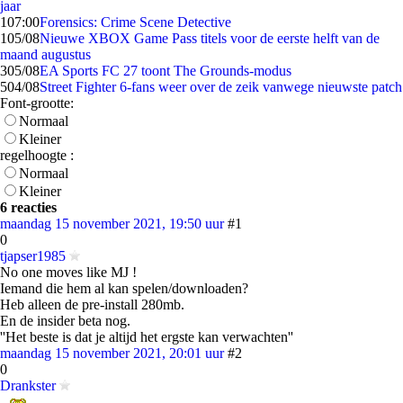
jaar
1
07:00
Forensics: Crime Scene Detective
1
05/08
Nieuwe XBOX Game Pass titels voor de eerste helft van de
maand augustus
3
05/08
EA Sports FC 27 toont The Grounds-modus
5
04/08
Street Fighter 6-fans weer over de zeik vanwege nieuwste patch
Font-grootte:
Normaal
Kleiner
regelhoogte :
Normaal
Kleiner
6 reacties
maandag 15 november 2021, 19:50 uur
#1
0
tjapser1985
No one moves like MJ !
Iemand die hem al kan spelen/downloaden?
Heb alleen de pre-install 280mb.
En de insider beta nog.
''Het beste is dat je altijd het ergste kan verwachten''
maandag 15 november 2021, 20:01 uur
#2
0
Drankster