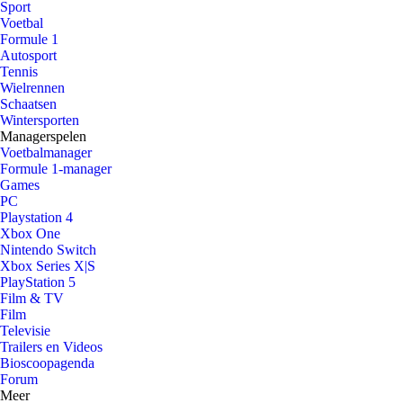
Sport
Voetbal
Formule 1
Autosport
Tennis
Wielrennen
Schaatsen
Wintersporten
Managerspelen
Voetbalmanager
Formule 1-manager
Games
PC
Playstation 4
Xbox One
Nintendo Switch
Xbox Series X|S
PlayStation 5
Film & TV
Film
Televisie
Trailers en Videos
Bioscoopagenda
Forum
Meer