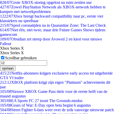
8
28/07
Grote XBOX-storing opgelost na ruim zestien uur
4
27/07
Zowel PlayStation Network als XBOX-network hebben te
kampen met netwerkproblemen
12
22/07
Xbox brengt backward compatibility naar pc, eerste vier
klassiekers nu speelbaar
2
15/07
Speel coronatijden na in Quarantine Zone: The Last Check
6
14/07
Niet één, niet twee, maar drie Future Games Shows tijdens
gamescom
1
09/07
Obsidian zet streep door Avowed 2 en kiest voor nieuwe
Fallout
Xbox Series X
Xbox Series X
Scrollbar gebruiken
opslaan
4
15:21
Netflix-abonnees krijgen exclusieve early access tot uitgebreide
GTA VI trailer
2
12:12
XBOX platform krijgt zijn eigen "Platinum" achievements dit
jaar
1
05/08
Nieuwe XBOX Game Pass titels voor de eerste helft van de
maand augustus
3
05/08
EA Sports FC 27 toont The Grounds-modus
1
05/08
Gears of War: E-Day open beta begint 6 augustus
5
04/08
Street Fighter 6-fans weer over de zeik vanwege nieuwste patch