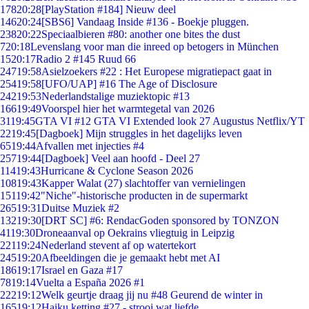
178
20:28
[PlayStation #184] Nieuw deel
146
20:24
[SBS6] Vandaag Inside #136 - Boekje pluggen.
238
20:22
Speciaalbieren #80: another one bites the dust
7
20:18
Levenslang voor man die inreed op betogers in München
15
20:17
Radio 2 #145 Ruud 66
247
19:58
Asielzoekers #22 : Het Europese migratiepact gaat in
254
19:58
[UFO/UAP] #16 The Age of Disclosure
242
19:53
Nederlandstalige muziektopic #13
166
19:49
Voorspel hier het warmtegetal van 2026
31
19:45
GTA VI #12 GTA VI Extended look 27 Augustus Netflix/YT
22
19:45
[Dagboek] Mijn struggles in het dagelijks leven
65
19:44
Afvallen met injecties #4
257
19:44
[Dagboek] Veel aan hoofd - Deel 27
114
19:43
Hurricane & Cyclone Season 2026
108
19:43
Kapper Walat (27) slachtoffer van vernielingen
151
19:42
"Niche"-historische producten in de supermarkt
265
19:31
Duitse Muziek #2
132
19:30
[DRT SC] #6: RendacGoden sponsored by TONZON
41
19:30
Droneaanval op Oekrains vliegtuig in Leipzig
221
19:24
Nederland stevent af op watertekort
245
19:20
Afbeeldingen die je gemaakt hebt met AI
186
19:17
Israel en Gaza #17
78
19:14
Vuelta a España 2026 #1
222
19:12
Welk geurtje draag jij nu #48 Geurend de winter in
165
19:12
Haiku ketting #27 - strooi wat liefde