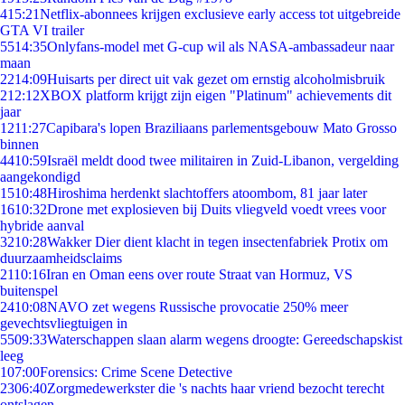
4
15:21
Netflix-abonnees krijgen exclusieve early access tot uitgebreide
GTA VI trailer
55
14:35
Onlyfans-model met G-cup wil als NASA-ambassadeur naar
maan
22
14:09
Huisarts per direct uit vak gezet om ernstig alcoholmisbruik
2
12:12
XBOX platform krijgt zijn eigen "Platinum" achievements dit
jaar
12
11:27
Capibara's lopen Braziliaans parlementsgebouw Mato Grosso
binnen
44
10:59
Israël meldt dood twee militairen in Zuid-Libanon, vergelding
aangekondigd
15
10:48
Hiroshima herdenkt slachtoffers atoombom, 81 jaar later
16
10:32
Drone met explosieven bij Duits vliegveld voedt vrees voor
hybride aanval
32
10:28
Wakker Dier dient klacht in tegen insectenfabriek Protix om
duurzaamheidsclaims
21
10:16
Iran en Oman eens over route Straat van Hormuz, VS
buitenspel
24
10:08
NAVO zet wegens Russische provocatie 250% meer
gevechtsvliegtuigen in
55
09:33
Waterschappen slaan alarm wegens droogte: Gereedschapskist
leeg
1
07:00
Forensics: Crime Scene Detective
23
06:40
Zorgmedewerkster die 's nachts haar vriend bezocht terecht
ontslagen