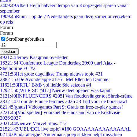
34
09:49
Albert Heijn halveert tempo van Koopzegels sparen vanaf
september
19
09:45
Ruim 1 op de 7 Nederlanders gaan deze zomer onverzekerd
op reis
Forum
Forum
Scrollbar gebruiken
opslaan
49
21:54
Jerney Kaagman overleden
163
21:54
[Conference League Donderdag 20:00 uur] Ajax -
Shelbourne FC #2
47
21:53
Het grote dagelijkse Trump nieuws topic #31
238
21:53
De Avondetappe #176 - Met Ellen ten Damme.
116
21:53
[RTL] B&B vol liefde 6de seizoen #4
129
21:50
[WLR SC #417] Nieuw deel openen was kaputt
31
21:49
[INFLUENCERS #295] Van flodderslinger tot Shrek-crème
233
21:47
Tour de France femmes 2026 #3 Tijd voor de borstcrawl
8
21:45
[gratis] Videogames Part 9: Gratis en free-to-play games!
32
21:45
[Voorspellen] Voorspel de eindstand van de Eredivisie
2026/2027
20
21:44
Nieuwe Marvel films. #12
215
21:43
[UEL/ECL live topic] #160 GOAAAAAAAAAAAAAL
0
21:43
Pinda-allergie? Andermans poep slikken helpt misschien