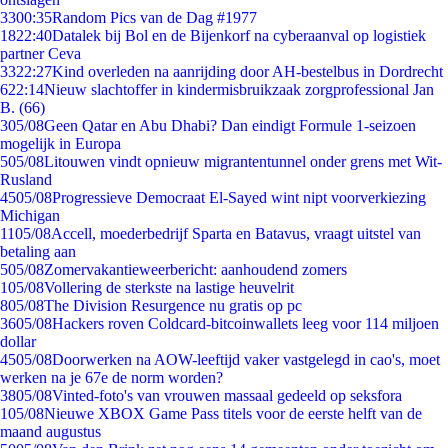
33
00:35
Random Pics van de Dag #1977
18
22:40
Datalek bij Bol en de Bijenkorf na cyberaanval op logistiek
partner Ceva
33
22:27
Kind overleden na aanrijding door AH-bestelbus in Dordrecht
6
22:14
Nieuw slachtoffer in kindermisbruikzaak zorgprofessional Jan
B. (66)
3
05/08
Geen Qatar en Abu Dhabi? Dan eindigt Formule 1-seizoen
mogelijk in Europa
5
05/08
Litouwen vindt opnieuw migrantentunnel onder grens met Wit-
Rusland
45
05/08
Progressieve Democraat El-Sayed wint nipt voorverkiezing
Michigan
11
05/08
Accell, moederbedrijf Sparta en Batavus, vraagt uitstel van
betaling aan
5
05/08
Zomervakantieweerbericht: aanhoudend zomers
1
05/08
Vollering de sterkste na lastige heuvelrit
8
05/08
The Division Resurgence nu gratis op pc
36
05/08
Hackers roven Coldcard-bitcoinwallets leeg voor 114 miljoen
dollar
45
05/08
Doorwerken na AOW-leeftijd vaker vastgelegd in cao's, moet
werken na je 67e de norm worden?
38
05/08
Vinted-foto's van vrouwen massaal gedeeld op seksfora
1
05/08
Nieuwe XBOX Game Pass titels voor de eerste helft van de
maand augustus