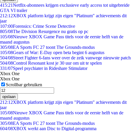
4
15:21
Netflix-abonnees krijgen exclusieve early access tot uitgebreide
GTA VI trailer
2
12:12
XBOX platform krijgt zijn eigen "Platinum" achievements dit
jaar
1
07:00
Forensics: Crime Scene Detective
8
05/08
The Division Resurgence nu gratis op pc
1
05/08
Nieuwe XBOX Game Pass titels voor de eerste helft van de
maand augustus
3
05/08
EA Sports FC 27 toont The Grounds-modus
1
05/08
Gears of War: E-Day open beta begint 6 augustus
5
04/08
Street Fighter 6-fans weer over de zeik vanwege nieuwste patch
5
04/08
Control Resonant kost je 30 uur om uit te spelen
3
31/07
Speel psychiater in Rideshare Stimulator
Xbox One
Xbox One
Scrollbar gebruiken
opslaan
2
12:12
XBOX platform krijgt zijn eigen "Platinum" achievements dit
jaar
1
05/08
Nieuwe XBOX Game Pass titels voor de eerste helft van de
maand augustus
3
05/08
EA Sports FC 27 toont The Grounds-modus
6
04/08
XBOX werkt aan Disc to Digital-programma