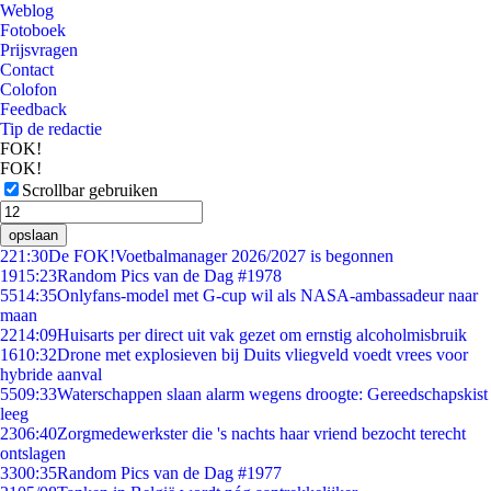
Weblog
Fotoboek
Prijsvragen
Contact
Colofon
Feedback
Tip de redactie
FOK!
FOK!
Scrollbar gebruiken
opslaan
2
21:30
De FOK!Voetbalmanager 2026/2027 is begonnen
19
15:23
Random Pics van de Dag #1978
55
14:35
Onlyfans-model met G-cup wil als NASA-ambassadeur naar
maan
22
14:09
Huisarts per direct uit vak gezet om ernstig alcoholmisbruik
16
10:32
Drone met explosieven bij Duits vliegveld voedt vrees voor
hybride aanval
55
09:33
Waterschappen slaan alarm wegens droogte: Gereedschapskist
leeg
23
06:40
Zorgmedewerkster die 's nachts haar vriend bezocht terecht
ontslagen
33
00:35
Random Pics van de Dag #1977