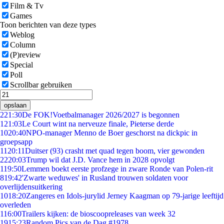
Film & Tv
Games
Toon berichten van deze types
Weblog
Column
(P)review
Special
Poll
Scrollbar gebruiken
opslaan
2
21:30
De FOK!Voetbalmanager 2026/2027 is begonnen
1
21:03
Le Court wint na nerveuze finale, Pieterse derde
10
20:40
NPO-manager Menno de Boer geschorst na dickpic in
groepsapp
11
20:11
Duitser (93) crasht met quad tegen boom, vier gewonden
22
20:03
Trump wil dat J.D. Vance hem in 2028 opvolgt
1
19:50
Lemmen boekt eerste profzege in zware Ronde van Polen-rit
8
19:42
'Zwarte weduwes' in Rusland trouwen soldaten voor
overlijdensuitkering
10
18:20
Zangeres en Idols-jurylid Jerney Kaagman op 79-jarige leeftijd
overleden
1
16:00
Trailers kijken: de bioscoopreleases van week 32
19
15:23
Random Pics van de Dag #1978