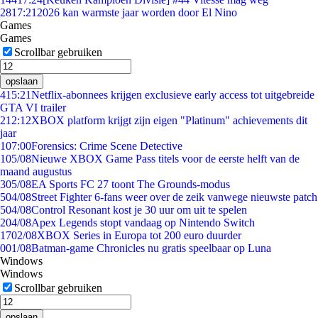
28
17:21
2026 kan warmste jaar worden door El Nino
Games
Games
Scrollbar gebruiken
opslaan
4
15:21
Netflix-abonnees krijgen exclusieve early access tot uitgebreide
GTA VI trailer
2
12:12
XBOX platform krijgt zijn eigen "Platinum" achievements dit
jaar
1
07:00
Forensics: Crime Scene Detective
1
05/08
Nieuwe XBOX Game Pass titels voor de eerste helft van de
maand augustus
3
05/08
EA Sports FC 27 toont The Grounds-modus
5
04/08
Street Fighter 6-fans weer over de zeik vanwege nieuwste patch
5
04/08
Control Resonant kost je 30 uur om uit te spelen
2
04/08
Apex Legends stopt vandaag op Nintendo Switch
17
02/08
XBOX Series in Europa tot 200 euro duurder
0
01/08
Batman-game Chronicles nu gratis speelbaar op Luna
Windows
Windows
Scrollbar gebruiken
opslaan