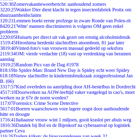
5
20:30
Zomervakantieweerbericht: aanhoudend zomers
32
20:25
Wakker Dier dient klacht in tegen insectenfabriek Protix om
duurzaamheidsclaims
1
20:21
Lemmen boekt eerste profzege in zware Ronde van Polen-rit
84
20:21
'Witte' mannen discrimineren is volgens OM geen enkel
probleem
22
20:05
Huisarts per direct uit vak gezet om ernstig alcoholmisbruik
15
19:45
Hiroshima herdenkt slachtoffers atoombom, 81 jaar later
38
19:40
Vinted-foto's van vrouwen massaal gedeeld op seksfora
21
19:34
OM: vierde verdachte (18) vast op verdenking van beramen
aanslag
19
19:25
Random Pics van de Dag #1978
8
18:19
In Spider-Man: Brand New Day is Spidey echt weer Spidey
6
18:18
Nieuw slachtoffer in kindermisbruikzaak zorgprofessional Jan
B. (66)
33
17:57
Kind overleden na aanrijding door AH-bestelbus in Dordrecht
45
17:10
Doorwerken na AOW-leeftijd vaker vastgelegd in cao's, moet
werken na je 67e de norm worden?
1
17:07
Forensics: Crime Scene Detective
56
17:01
Boeren waarschuwen voor lagere oogst door aanhoudende
hitte en droogte
17
16:41
Italiaanse vrouw wint 1 miljoen, gooit kraslot per abuis weg
18
16:36
Datalek bij Bol en de Bijenkorf na cyberaanval op logistiek
partner Ceva
1
16:26
Trailers kijken: de bioscoopreleases van week 32