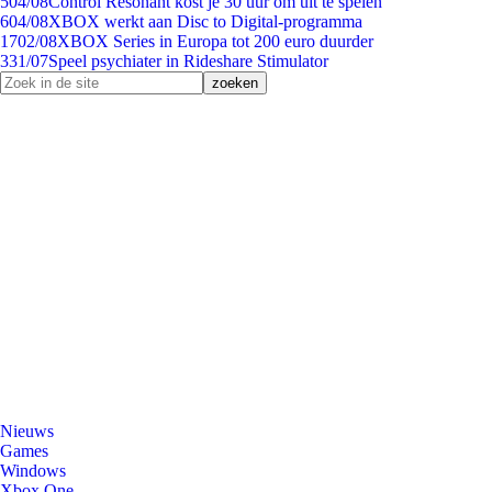
5
04/08
Control Resonant kost je 30 uur om uit te spelen
6
04/08
XBOX werkt aan Disc to Digital-programma
17
02/08
XBOX Series in Europa tot 200 euro duurder
3
31/07
Speel psychiater in Rideshare Stimulator
Nieuws
Games
Windows
Xbox One