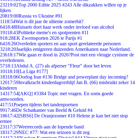
232
19:02
Top 2000 Editie 2025 #243 Alle dikzakken willen op je
lijken
208
19:00
Russia vs Ukraine #91
11
18:54
Wat is dit jaar de ultieme zomerhit?
64
18:48
Huisarts doet haar werk onder invloed van alcohol
191
18:43
Politieke meme's en spotprenten #11
9
18:28
EK Zwemsporten 2026 te Parijs #1
64
18:26
Overleden sporters en aan sport gerelateerde personen
32
18:20
Jaarlijks emigreren duizenden Amerikanen naar Nederland.
236
18:17
Wie gaan er dood in 2026?Post met een vleugje cynisme de
overledenen.
57
18:13
Abdul A. (27) als afperser "Fleur" door het leven
101
18:10
[La Liga #177]
183
18:06
Oorlog Iran #136 Bridge and powerplant day incoming?
120
17:59
Invalkracht kinderdagverblijf Jan B. (66) misbruikt zeker 14
kinderen
143
17:54
[AKQ] #3384 Topic met vragen. En soms goede
antwoorden.
4
17:51
Poepen tijdens het tandenpoetsen
99
17:46
De Schatkamer van Beeld & Geluid #4
186
17:42
[SBS6] De Oranjezomer #10 Helene je kan het niet stop
ermee
231
17:37
Weerrecords aan de lopende band
183
17:29
NEC #77: Wat een seizoen is dit zeg
144
17:24
[Keuken Kampioen Divisie] #44 Vitesse mag weg