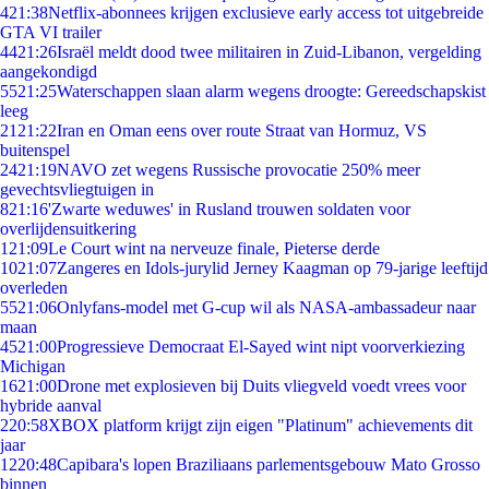
4
21:38
Netflix-abonnees krijgen exclusieve early access tot uitgebreide
GTA VI trailer
44
21:26
Israël meldt dood twee militairen in Zuid-Libanon, vergelding
aangekondigd
55
21:25
Waterschappen slaan alarm wegens droogte: Gereedschapskist
leeg
21
21:22
Iran en Oman eens over route Straat van Hormuz, VS
buitenspel
24
21:19
NAVO zet wegens Russische provocatie 250% meer
gevechtsvliegtuigen in
8
21:16
'Zwarte weduwes' in Rusland trouwen soldaten voor
overlijdensuitkering
1
21:09
Le Court wint na nerveuze finale, Pieterse derde
10
21:07
Zangeres en Idols-jurylid Jerney Kaagman op 79-jarige leeftijd
overleden
55
21:06
Onlyfans-model met G-cup wil als NASA-ambassadeur naar
maan
45
21:00
Progressieve Democraat El-Sayed wint nipt voorverkiezing
Michigan
16
21:00
Drone met explosieven bij Duits vliegveld voedt vrees voor
hybride aanval
2
20:58
XBOX platform krijgt zijn eigen "Platinum" achievements dit
jaar
12
20:48
Capibara's lopen Braziliaans parlementsgebouw Mato Grosso
binnen