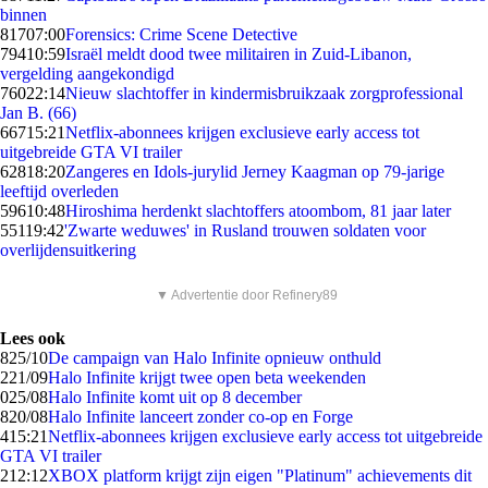
binnen
817
07:00
Forensics: Crime Scene Detective
794
10:59
Israël meldt dood twee militairen in Zuid-Libanon,
vergelding aangekondigd
760
22:14
Nieuw slachtoffer in kindermisbruikzaak zorgprofessional
Jan B. (66)
667
15:21
Netflix-abonnees krijgen exclusieve early access tot
uitgebreide GTA VI trailer
628
18:20
Zangeres en Idols-jurylid Jerney Kaagman op 79-jarige
leeftijd overleden
596
10:48
Hiroshima herdenkt slachtoffers atoombom, 81 jaar later
551
19:42
'Zwarte weduwes' in Rusland trouwen soldaten voor
overlijdensuitkering
▼ Advertentie door Refinery89
Lees ook
8
25/10
De campaign van Halo Infinite opnieuw onthuld
2
21/09
Halo Infinite krijgt twee open beta weekenden
0
25/08
Halo Infinite komt uit op 8 december
8
20/08
Halo Infinite lanceert zonder co-op en Forge
4
15:21
Netflix-abonnees krijgen exclusieve early access tot uitgebreide
GTA VI trailer
2
12:12
XBOX platform krijgt zijn eigen "Platinum" achievements dit