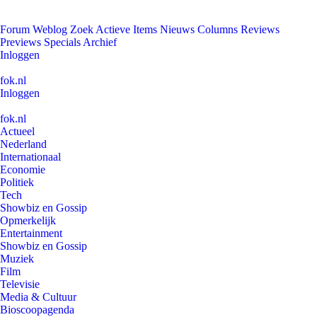
Forum
Weblog
Zoek
Actieve Items
Nieuws
Columns
Reviews
Previews
Specials
Archief
Inloggen
fok.nl
Inloggen
fok.nl
Actueel
Nederland
Internationaal
Economie
Politiek
Tech
Showbiz en Gossip
Opmerkelijk
Entertainment
Showbiz en Gossip
Muziek
Film
Televisie
Media & Cultuur
Bioscoopagenda