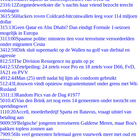
23
16:12
Zorgmedewerkster die 's nachts haar vriend bezocht terecht
ontslagen
36
15:56
Hackers roven Coldcard-bitcoinwallets leeg voor 114 miljoen
dollar
3
15:13
Geen Qatar en Abu Dhabi? Dan eindigt Formule 1-seizoen
mogelijk in Europa
31
13:00
Spaanse politie: minstens tien voor terrorisme veroordeelden
onder migranten Ceuta
34
12:59
Dirk sluit supermarkt op de Wallen na golf van diefstal en
agressie
8
12:53
The Division Resurgence nu gratis op pc
64
12:53
Zetelpeiling: 24 zetels voor Pro en 18 zetels voor D66, FvD,
JA21 en PVV
49
12:44
Man (25) sterft nadat hij lijm als condoom gebruikt
5
12:43
Litouwen vindt opnieuw migrantentunnel onder grens met Wit-
Rusland
33
11:13
Random Pics van de Dag #1977
50
10:45
Van den Brink zet nog eens 14 gemeenten onder toezicht om
spreidingswet
11
10:20
Accell, moederbedrijf Sparta en Batavus, vraagt uitstel van
betaling aan
90
09:59
'Belgische' jongeren terroriseren Galderse Meren, maar Boa's
pakken topless zonnen aan
79
09:56
In veel gemeenten helemaal geen vuurwerk meer met oud en
nieuw