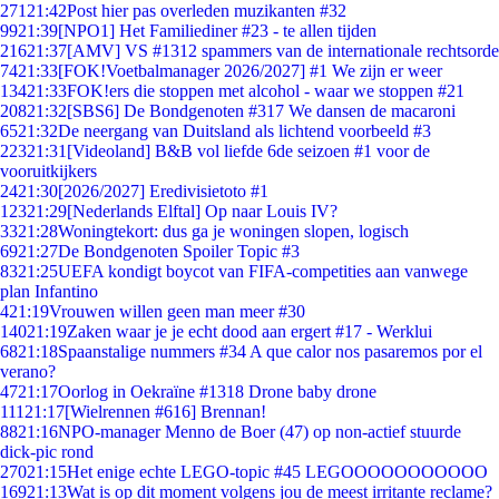
271
21:42
Post hier pas overleden muzikanten #32
99
21:39
[NPO1] Het Familiediner #23 - te allen tijden
216
21:37
[AMV] VS #1312 spammers van de internationale rechtsorde
74
21:33
[FOK!Voetbalmanager 2026/2027] #1 We zijn er weer
134
21:33
FOK!ers die stoppen met alcohol - waar we stoppen #21
208
21:32
[SBS6] De Bondgenoten #317 We dansen de macaroni
65
21:32
De neergang van Duitsland als lichtend voorbeeld #3
223
21:31
[Videoland] B&B vol liefde 6de seizoen #1 voor de
vooruitkijkers
24
21:30
[2026/2027] Eredivisietoto #1
123
21:29
[Nederlands Elftal] Op naar Louis IV?
33
21:28
Woningtekort: dus ga je woningen slopen, logisch
69
21:27
De Bondgenoten Spoiler Topic #3
83
21:25
UEFA kondigt boycot van FIFA-competities aan vanwege
plan Infantino
4
21:19
Vrouwen willen geen man meer #30
140
21:19
Zaken waar je je echt dood aan ergert #17 - Werklui
68
21:18
Spaanstalige nummers #34 A que calor nos pasaremos por el
verano?
47
21:17
Oorlog in Oekraïne #1318 Drone baby drone
111
21:17
[Wielrennen #616] Brennan!
88
21:16
NPO-manager Menno de Boer (47) op non-actief stuurde
dick-pic rond
270
21:15
Het enige echte LEGO-topic #45 LEGOOOOOOOOOOO
169
21:13
Wat is op dit moment volgens jou de meest irritante reclame?