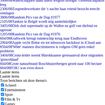
59
06/08
Waterschappen slaan alarm wegens droogte: Gereedschapskist
leeg
23
06/08
Zorgmedewerkster die 's nachts haar vriend bezocht terecht
ontslagen
38
06/08
Random Pics van de Dag #1977
21
05/08
Tanken in België wordt nóg aantrekkelijker
34
05/08
Dirk sluit supermarkt op de Wallen na golf van diefstal en
agressie
12
05/08
Random Pics van de Dag #1976
6
04/08
Kraftwerk brengt ruimteschip terug naar Eindhoven
20
04/08
Apple vecht Britse eis tot inbouwen backdoor in iCloud aan
85
04/08
'Witte' mannen discrimineren is volgens OM geen enkel
probleem
34
04/08
Ceuta-leider noemt Marokkaanse grensaanval door migranten
'gruweldaad'
6
04/08
Grote natuurbrand Boschhuizerbergen groeit naar 100 hectare
6
04/08
FOK! was even down
Laatste items
Laatste items
Toon berichten uit deze thema's
Actueel
Entertainment
Sport
Film & Tv
Games