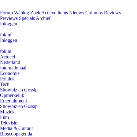
Forum
Weblog
Zoek
Actieve Items
Nieuws
Columns
Reviews
Previews
Specials
Archief
Inloggen
fok.nl
Inloggen
fok.nl
Actueel
Nederland
Internationaal
Economie
Politiek
Tech
Showbiz en Gossip
Opmerkelijk
Entertainment
Showbiz en Gossip
Muziek
Film
Televisie
Media & Cultuur
Bioscoopagenda