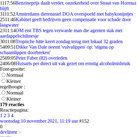
11
17:56
Benzineprijs daalt verder, onzekerheid over Straat van Hormuz
blijft
31
11:52
Amsterdams dierenasiel DOA overspoeld met babykonijntjes
25
11:46
Kabinet geeft bedrijven geen compensatie voor schade door
laagwater
23
11:14
OM eist TBS tegen verwarde man die agenten stak met
aardappelschilmesje
30
11:08
Tropische hitte keert zondag terug met lokaal 32 graden
54
09:51
Dikke Van Dale neemt 'vulvalippen' op: 'stigma op
schaamlippen doorbreken'
25
09:05
Peter Faber (82) overleden
24
06/08
Huisarts per direct uit vak gezet om ernstig alcoholmisbruik
Font-grootte:
Normaal
Kleiner
regelhoogte :
Normaal
Kleiner
179 reacties
Reactiepagina:
1
2
3
4
woensdag 10 november 2021, 11:19 uur
#152
0
devlinmr