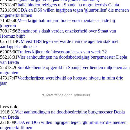
775
18:47
Italië hindert reizigers uit Spanje na migratiecrisis Ceuta
723
18:08
CDA en D66 willen ingrijpen tegen 'gluurbrillen' die mensen
ongemerkt filmen
715
09:40
Meta krijgt half miljard boete voor mentale schade bij
jongeren
708
17:56
Benzineprijs daalt verder, onzekerheid over Straat van
Hormuz blijft
625
11:14
OM eist TBS tegen verwarde man die agenten stak met
aardappelschilmesje
620
05:00
Trailers kijken: de bioscoopreleases van week 32
562
18:31
Vier aanhoudingen na doodsbedreiging burgemeester Depla
van Breda
524
18:26
Smokkelbende opgerold in Spanje, verdienden miljoenen aan
migranten
473
17:47
Voedselprijzen wereldwijd op hoogste niveau in ruim drie
jaar
▼ Advertentie door Refinery89
Lees ook
19
18:31
Vier aanhoudingen na doodsbedreiging burgemeester Depla
van Breda
22
18:08
CDA en D66 willen ingrijpen tegen 'gluurbrillen' die mensen
ongemerkt filmen