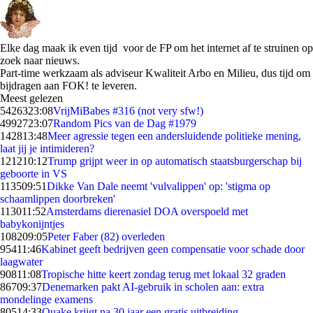
Elke dag maak ik even tijd voor de FP om het internet af te struinen op
zoek naar nieuws.
Part-time werkzaam als adviseur Kwaliteit Arbo en Milieu, dus tijd om
bijdragen aan FOK! te leveren.
Meest gelezen
54263
23:08
VrijMiBabes #316 (not very sfw!)
49927
23:07
Random Pics van de Dag #1979
1428
13:48
Meer agressie tegen een andersluidende politieke mening,
laat jij je intimideren?
1212
10:12
Trump grijpt weer in op automatisch staatsburgerschap bij
geboorte in VS
1135
09:51
Dikke Van Dale neemt 'vulvalippen' op: 'stigma op
schaamlippen doorbreken'
1130
11:52
Amsterdams dierenasiel DOA overspoeld met
babykonijntjes
1082
09:05
Peter Faber (82) overleden
954
11:46
Kabinet geeft bedrijven geen compensatie voor schade door
laagwater
908
11:08
Tropische hitte keert zondag terug met lokaal 32 graden
867
09:37
Denemarken pakt AI-gebruik in scholen aan: extra
mondelinge examens
805
14:33
Quake krijgt na 30 jaar een gratis uitbreiding