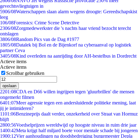
26
06/08
NAVO zet wegens Russische provocatie 250% meer
gevechtsvliegtuigen in
59
06/08
Waterschappen slaan alarm wegens droogte: Gereedschapskist
leeg
1
06/08
Forensics: Crime Scene Detective
23
06/08
Zorgmedewerkster die 's nachts haar vriend bezocht terecht
ontslagen
38
06/08
Random Pics van de Dag #1977
18
05/08
Datalek bij Bol en de Bijenkorf na cyberaanval op logistiek
partner Ceva
34
05/08
Kind overleden na aanrijding door AH-bestelbus in Dordrecht
Actieve items
Actieve items
Scrollbar gebruiken
opslaan
22
01:08
CDA en D66 willen ingrijpen tegen 'gluurbrillen' die mensen
ongemerkt filmen
64
01:07
Meer agressie tegen een andersluidende politieke mening, laat
jij je intimideren?
11
01:06
Benzineprijs daalt verder, onzekerheid over Straat van Hormuz
blijft
28
00:56
Voedselprijzen wereldwijd op hoogste niveau in ruim drie jaar
14
00:42
Meta krijgt half miljard boete voor mentale schade bij jongeren
19
00:12
Vier aanhoudingen na doodsbedreiging burgemeester Depla