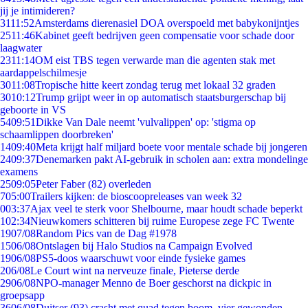
jij je intimideren?
31
11:52
Amsterdams dierenasiel DOA overspoeld met babykonijntjes
25
11:46
Kabinet geeft bedrijven geen compensatie voor schade door
laagwater
23
11:14
OM eist TBS tegen verwarde man die agenten stak met
aardappelschilmesje
30
11:08
Tropische hitte keert zondag terug met lokaal 32 graden
30
10:12
Trump grijpt weer in op automatisch staatsburgerschap bij
geboorte in VS
54
09:51
Dikke Van Dale neemt 'vulvalippen' op: 'stigma op
schaamlippen doorbreken'
14
09:40
Meta krijgt half miljard boete voor mentale schade bij jongeren
24
09:37
Denemarken pakt AI-gebruik in scholen aan: extra mondelinge
examens
25
09:05
Peter Faber (82) overleden
7
05:00
Trailers kijken: de bioscoopreleases van week 32
0
03:37
Ajax veel te sterk voor Shelbourne, maar houdt schade beperkt
1
02:34
Nieuwkomers schitteren bij ruime Europese zege FC Twente
19
07/08
Random Pics van de Dag #1978
15
06/08
Ontslagen bij Halo Studios na Campaign Evolved
19
06/08
PS5-doos waarschuwt voor einde fysieke games
2
06/08
Le Court wint na nerveuze finale, Pieterse derde
29
06/08
NPO-manager Menno de Boer geschorst na dickpic in
groepsapp
36
06/08
Duitser (93) crasht met quad tegen boom, vier gewonden