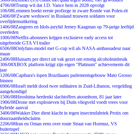
47
06/08
Trump wil dat J.D. Vance hem in 2028 opvolgt
1
06/08
Lemmen boekt eerste profzege in zware Ronde van Polen-rit
24
06/08
'Zwarte weduwes' in Rusland trouwen soldaten voor
overlijdensuitkering
14
06/08
Zangeres en Idols-jurylid Jerney Kaagman op 79-jarige leeftijd
overleden
10
06/08
Netflix-abonnees krijgen exclusieve early access tot
uitgebreide GTA VI trailer
65
06/08
Onlyfans-model met G-cup wil als NASA-ambassadeur naar
maan
24
06/08
Huisarts per direct uit vak gezet om ernstig alcoholmisbruik
3
06/08
XBOX platform krijgt zijn eigen "Platinum" achievements dit
jaar
12
06/08
Capibara's lopen Braziliaans parlementsgebouw Mato Grosso
binnen
69
06/08
Israël meldt dood twee militairen in Zuid-Libanon, vergelding
aangekondigd
15
06/08
Hiroshima herdenkt slachtoffers atoombom, 81 jaar later
19
06/08
Drone met explosieven bij Duits vliegveld voedt vrees voor
hybride aanval
34
06/08
Wakker Dier dient klacht in tegen insectenfabriek Protix om
duurzaamheidsclaims
22
06/08
Iran en Oman eens over route Straat van Hormuz, VS
buitenspel