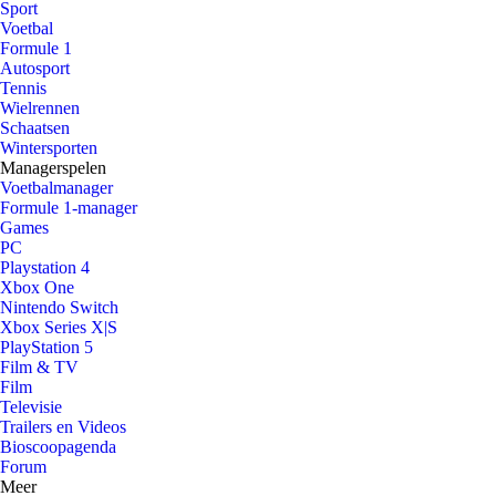
Sport
Voetbal
Formule 1
Autosport
Tennis
Wielrennen
Schaatsen
Wintersporten
Managerspelen
Voetbalmanager
Formule 1-manager
Games
PC
Playstation 4
Xbox One
Nintendo Switch
Xbox Series X|S
PlayStation 5
Film & TV
Film
Televisie
Trailers en Videos
Bioscoopagenda
Forum
Meer