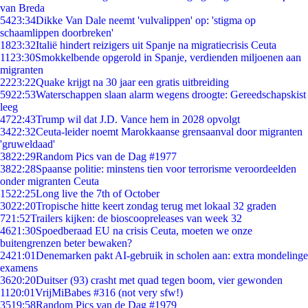
van Breda
54
23:34
Dikke Van Dale neemt 'vulvalippen' op: 'stigma op
schaamlippen doorbreken'
18
23:32
Italië hindert reizigers uit Spanje na migratiecrisis Ceuta
11
23:30
Smokkelbende opgerold in Spanje, verdienden miljoenen aan
migranten
22
23:22
Quake krijgt na 30 jaar een gratis uitbreiding
59
22:53
Waterschappen slaan alarm wegens droogte: Gereedschapskist
leeg
47
22:43
Trump wil dat J.D. Vance hem in 2028 opvolgt
34
22:32
Ceuta-leider noemt Marokkaanse grensaanval door migranten
'gruweldaad'
38
22:29
Random Pics van de Dag #1977
38
22:28
Spaanse politie: minstens tien voor terrorisme veroordeelden
onder migranten Ceuta
15
22:25
Long live the 7th of October
30
22:20
Tropische hitte keert zondag terug met lokaal 32 graden
7
21:52
Trailers kijken: de bioscoopreleases van week 32
46
21:30
Spoedberaad EU na crisis Ceuta, moeten we onze
buitengrenzen beter bewaken?
24
21:01
Denemarken pakt AI-gebruik in scholen aan: extra mondelinge
examens
36
20:20
Duitser (93) crasht met quad tegen boom, vier gewonden
11
20:01
VrijMiBabes #316 (not very sfw!)
35
19:58
Random Pics van de Dag #1979