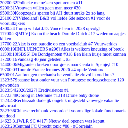
202
00:32
Politieke meme's en spotprenten #11
92
00:31
Vrouwen willen geen man meer #30
95
00:30
Koopzegels sparen bij AH duurt straks 2x zo lang
251
00:27
[Videoland] B&B vol liefde 6de seizoen #1 voor de
vooruitkijkers
43
00:24
Trump wil dat J.D. Vance hem in 2028 opvolgt
117
00:23
[MTV] Ex on the beach Double Dutch #17 wederom aapjes
kijken
177
00:22
Ajax is een parodie op een voetbalclub #7 Vuurwerkjes
60
00:19
[INFLUENCERS #296] Alles is welkom kneuzing of breuk
115
00:18
[SBS6] De Bondgenoten #318 Een klein kusje moet kunnen
172
00:16
Vandaag 40 jaar geleden... #3
144
00:06
Migranten breken door grens naar Ceuta in Spanje,l #10
197
00:03
Tour de France femmes 2026 #4 op de Ventoux
65
00:01
Aanbrengen mechanische ventilatie zinvol in oud huis?
13
23:57
Spaanse kust onder vuur van Portugese oorlogsschepen: 120
gewonden
38
23:54
[2026/2027] Eredivisietoto #1
157
23:48
Oorlog in Oekraïne #1318 Drone baby drone
15
23:43
Rechtszaak dodelijk ongeluk uitgesteld vanwege vakantie
advocaat
28
23:36
Chinese rechtbank veroordeelt voormalige lokale functionaris
tot dood
146
23:31
[WLR SC #417] Nieuw deel openen was kaputt
16
23:28
Centraal FC Utrecht topic #88 - #CorreiaIn