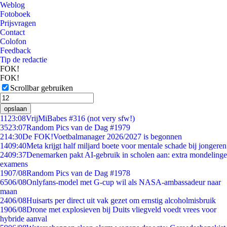
Weblog
Fotoboek
Prijsvragen
Contact
Colofon
Feedback
Tip de redactie
FOK!
FOK!
Scrollbar gebruiken
opslaan
11
23:08
VrijMiBabes #316 (not very sfw!)
35
23:07
Random Pics van de Dag #1979
2
14:30
De FOK!Voetbalmanager 2026/2027 is begonnen
14
09:40
Meta krijgt half miljard boete voor mentale schade bij jongeren
24
09:37
Denemarken pakt AI-gebruik in scholen aan: extra mondelinge
examens
19
07/08
Random Pics van de Dag #1978
65
06/08
Onlyfans-model met G-cup wil als NASA-ambassadeur naar
maan
24
06/08
Huisarts per direct uit vak gezet om ernstig alcoholmisbruik
19
06/08
Drone met explosieven bij Duits vliegveld voedt vrees voor
hybride aanval