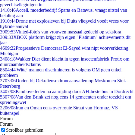
gevechtsvliegtuigen in
14
10:46
Accell, moederbedrijf Sparta en Batavus, vraagt uitstel van
betaling aan
19
10:44
Drone met explosieven bij Duits vliegveld voedt vrees voor
hybride aanval
39
09:53
Vinted-foto's van vrouwen massaal gedeeld op seksfora
3
09:33
XBOX platform krijgt zijn eigen "Platinum" achievements dit
jaar
46
09:22
Progressieve Democraat El-Sayed wint nipt voorverkiezing
Michigan
34
08:18
Wakker Dier dient klacht in tegen insectenfabriek Protix om
duurzaamheidsclaims
85
04:44
'Witte' mannen discrimineren is volgens OM geen enkel
probleem
27
03:06
Doden bij Oekraïense droneaanvallen op Moskou en Sint-
Petersburg
34
07/08
Kind overleden na aanrijding door AH-bestelbus in Dordrecht
53
07/08
Van den Brink zet nog eens 14 gemeenten onder toezicht om
spreidingswet
22
06/08
Iran en Oman eens over route Straat van Hormuz, VS
buitenspel
Forum
Forum
Scrollbar gebruiken