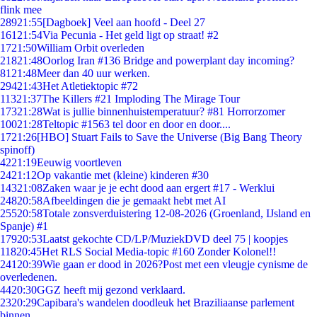
flink mee
289
21:55
[Dagboek] Veel aan hoofd - Deel 27
161
21:54
Via Pecunia - Het geld ligt op straat! #2
17
21:50
William Orbit overleden
218
21:48
Oorlog Iran #136 Bridge and powerplant day incoming?
81
21:48
Meer dan 40 uur werken.
294
21:43
Het Atletiektopic #72
113
21:37
The Killers #21 Imploding The Mirage Tour
173
21:28
Wat is jullie binnenhuistemperatuur? #81 Horrorzomer
100
21:28
Teltopic #1563 tel door en door en door....
17
21:26
[HBO] Stuart Fails to Save the Universe (Big Bang Theory
spinoff)
42
21:19
Eeuwig voortleven
24
21:12
Op vakantie met (kleine) kinderen #30
143
21:08
Zaken waar je je echt dood aan ergert #17 - Werklui
248
20:58
Afbeeldingen die je gemaakt hebt met AI
255
20:58
Totale zonsverduistering 12-08-2026 (Groenland, IJsland en
Spanje) #1
179
20:53
Laatst gekochte CD/LP/MuziekDVD deel 75 | koopjes
118
20:45
Het RLS Social Media-topic #160 Zonder Kolonel!!
241
20:39
Wie gaan er dood in 2026?Post met een vleugje cynisme de
overledenen.
44
20:30
GGZ heeft mij gezond verklaard.
23
20:29
Capibara's wandelen doodleuk het Braziliaanse parlement
binnen