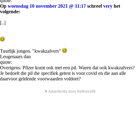
quote:
Op
woensdag 10 november 2021 @ 11:17
schreef
very
het
volgende:
[..]
Tuurlijk jongen. "kwakzalvers"
Leugenaars dan
quote:
Overigens: Pfizer komt ook met een pil. Waren dat ook kwakzalvers?
Je bedoelt die pil die specifiek getest is voor covid en die aan alle
daarvoor geldende voorwaarden voldoet?
▼ Advertentie door Refinery89