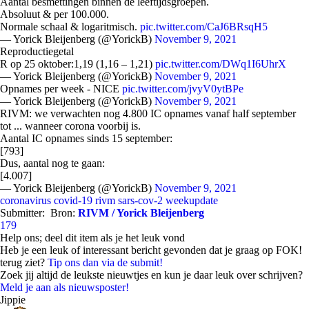
Aantal besmettingen binnen de leeftijdsgroepen.
Absoluut & per 100.000.
Normale schaal & logaritmisch.
pic.twitter.com/CaJ6BRsqH5
— Yorick Bleijenberg (@YorickB)
November 9, 2021
Reproductiegetal
R op 25 oktober:1,19 (1,16 – 1,21)
pic.twitter.com/DWq1I6UhrX
— Yorick Bleijenberg (@YorickB)
November 9, 2021
Opnames per week - NICE
pic.twitter.com/jvyV0ytBPe
— Yorick Bleijenberg (@YorickB)
November 9, 2021
RIVM: we verwachten nog 4.800 IC opnames vanaf half september
tot ... wanneer corona voorbij is.
Aantal IC opnames sinds 15 september:
[793]
Dus, aantal nog te gaan:
[4.007]
— Yorick Bleijenberg (@YorickB)
November 9, 2021
coronavirus
covid-19
rivm
sars-cov-2
weekupdate
Submitter:
Bron:
RIVM / Yorick Bleijenberg
179
Help ons; deel dit item als je het leuk vond
Heb je een leuk of interessant bericht gevonden dat je graag op FOK!
terug ziet?
Tip ons dan via de submit!
Zoek jij altijd de leukste nieuwtjes en kun je daar leuk over schrijven?
Meld je aan als nieuwsposter!
Jippie