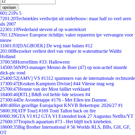
opslaan
6
01:21
Ps 5
72
01:20
Techniekles verdwijnt uit onderbouw: maar half zo veel uren
als 2007
223
01:19
Nederland stevent af op watertekort
7
01:12
Nieuwe Europese richtlijn: vaker repareren ipv vervangen voor
nieuw
116
01:03
[DAGBOEK] De weg naar balans #12
2
01:00
Bezoeker verliest deel van vinger in waterattractie Walibi
Holland
37
00:58
Horrorfilms #33: Halloween
145
00:56
NPO-manager Menno de Boer (47) op non-actief stuurde
dick-pic rond
254
00:52
[AMV] VS #1312 spammers van de internationale rechtsorde
173
00:47
[Keuken Kampioen Divisie] #44 Vitesse mag weg
257
00:47
Hennie van der Most failliet verklaard
184
00:46
[RTL] B&B vol liefde 6de seizoen #4
273
00:44
De Avondetappe #176 - Met Ellen ten Damme.
4
00:40
Het gezellige Eurojackpot KNVB Bekertopic 2026/27 #1
58
00:39
[ATP Tour] #169 Tosti Tallon back on fire
69
00:39
GTA VI #12 GTA VI Extended look 27 Augustus Netflix/YT
276
00:37
Tropisch aquarium #73 - Het blijft toch kriebelen.
186
00:35
Big Brother International # 56 Worlds RLS, BBs, GH, GF,
OT