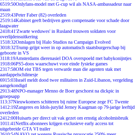
65
19:50
Onlyfans-model met G-cup wil als NASA-ambassadeur naar
maan
25
19:43
Peter Faber (82) overleden
25
19:14
Kabinet geeft bedrijven geen compensatie voor schade door
laagwater
24
18:41
'Zwarte weduwes' in Rusland trouwen soldaten voor
overlijdensuitkering
15
18:32
Ontslagen bij Halo Studios na Campaign Evolved
30
18:32
Trump grijpt weer in op automatisch staatsburgerschap bij
geboorte in VS
31
18:19
Amsterdams dierenasiel DOA overspoeld met babykonijntjes
19
18:06
PS5-doos waarschuwt voor einde fysieke games
23
17:58
OM eist TBS tegen verwarde man die agenten stak met
aardappelschilmesje
69
15:03
Israël meldt dood twee militairen in Zuid-Libanon, vergelding
aangekondigd
29
13:48
NPO-manager Menno de Boer geschorst na dickpic in
groepsapp
1
13:37
Nieuwkomers schitteren bij ruime Europese zege FC Twente
14
12:19
Zangeres en Idols-jurylid Jerney Kaagman op 79-jarige leeftijd
overleden
24
12:00
Huisarts per direct uit vak gezet om ernstig alcoholmisbruik
10
11:41
Netflix-abonnees krijgen exclusieve early access tot
uitgebreide GTA VI trailer
26
10:54
NAVO zet wegens Russische provocatie 250% meer