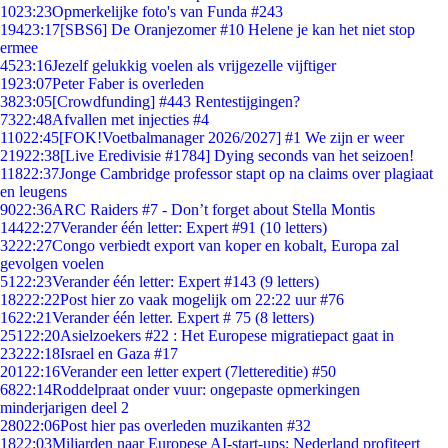
10
23:23
Opmerkelijke foto's van Funda #243
194
23:17
[SBS6] De Oranjezomer #10 Helene je kan het niet stop
ermee
45
23:16
Jezelf gelukkig voelen als vrijgezelle vijftiger
19
23:07
Peter Faber is overleden
38
23:05
[Crowdfunding] #443 Rentestijgingen?
73
22:48
Afvallen met injecties #4
110
22:45
[FOK!Voetbalmanager 2026/2027] #1 We zijn er weer
219
22:38
[Live Eredivisie #1784] Dying seconds van het seizoen!
118
22:37
Jonge Cambridge professor stapt op na claims over plagiaat
en leugens
90
22:36
ARC Raiders #7 - Don’t forget about Stella Montis
144
22:27
Verander één letter: Expert #91 (10 letters)
32
22:27
Congo verbiedt export van koper en kobalt, Europa zal
gevolgen voelen
51
22:23
Verander één letter: Expert #143 (9 letters)
182
22:22
Post hier zo vaak mogelijk om 22:22 uur #76
16
22:21
Verander één letter. Expert # 75 (8 letters)
251
22:20
Asielzoekers #22 : Het Europese migratiepact gaat in
232
22:18
Israel en Gaza #17
201
22:16
Verander een letter expert (7lettereditie) #50
68
22:14
Roddelpraat onder vuur: ongepaste opmerkingen
minderjarigen deel 2
280
22:06
Post hier pas overleden muzikanten #32
18
22:03
Miljarden naar Europese AI-start-ups: Nederland profiteert