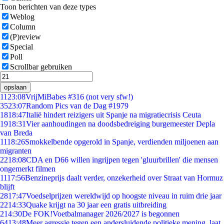
Toon berichten van deze types
Weblog
Column
(P)review
Special
Poll
Scrollbar gebruiken
opslaan
11
23:08
VrijMiBabes #316 (not very sfw!)
35
23:07
Random Pics van de Dag #1979
18
18:47
Italië hindert reizigers uit Spanje na migratiecrisis Ceuta
19
18:31
Vier aanhoudingen na doodsbedreiging burgemeester Depla
van Breda
11
18:26
Smokkelbende opgerold in Spanje, verdienden miljoenen aan
migranten
22
18:08
CDA en D66 willen ingrijpen tegen 'gluurbrillen' die mensen
ongemerkt filmen
11
17:56
Benzineprijs daalt verder, onzekerheid over Straat van Hormuz
blijft
28
17:47
Voedselprijzen wereldwijd op hoogste niveau in ruim drie jaar
22
14:33
Quake krijgt na 30 jaar een gratis uitbreiding
2
14:30
De FOK!Voetbalmanager 2026/2027 is begonnen
64
13:48
Meer agressie tegen een andersluidende politieke mening, laat