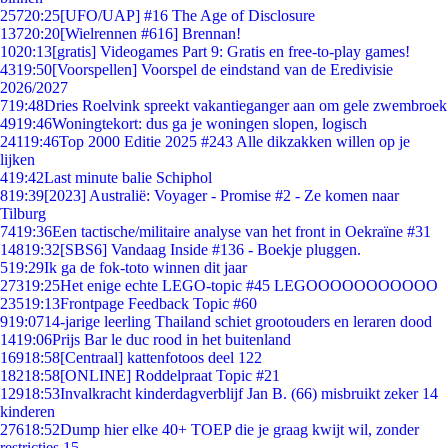
257
20:25
[UFO/UAP] #16 The Age of Disclosure
137
20:20
[Wielrennen #616] Brennan!
10
20:13
[gratis] Videogames Part 9: Gratis en free-to-play games!
43
19:50
[Voorspellen] Voorspel de eindstand van de Eredivisie
2026/2027
7
19:48
Dries Roelvink spreekt vakantieganger aan om gele zwembroek
49
19:46
Woningtekort: dus ga je woningen slopen, logisch
241
19:46
Top 2000 Editie 2025 #243 Alle dikzakken willen op je
lijken
4
19:42
Last minute balie Schiphol
8
19:39
[2023] Australië: Voyager - Promise #2 - Ze komen naar
Tilburg
74
19:36
Een tactische/militaire analyse van het front in Oekraïne #31
148
19:32
[SBS6] Vandaag Inside #136 - Boekje pluggen.
5
19:29
Ik ga de fok-toto winnen dit jaar
273
19:25
Het enige echte LEGO-topic #45 LEGOOOOOOOOOOO
235
19:13
Frontpage Feedback Topic #60
9
19:07
14-jarige leerling Thailand schiet grootouders en leraren dood
14
19:06
Prijs Bar le duc rood in het buitenland
169
18:58
[Centraal] kattenfotoos deel 122
182
18:58
[ONLINE] Roddelpraat Topic #21
129
18:53
Invalkracht kinderdagverblijf Jan B. (66) misbruikt zeker 14
kinderen
276
18:52
Dump hier elke 40+ TOEP die je graag kwijt wil, zonder
restricties 15