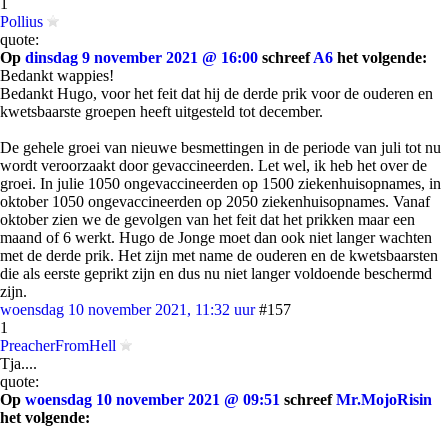
1
Pollius
quote:
Op
dinsdag 9 november 2021 @ 16:00
schreef
A6
het volgende:
Bedankt wappies!
Bedankt Hugo, voor het feit dat hij de derde prik voor de ouderen en
kwetsbaarste groepen heeft uitgesteld tot december.
De gehele groei van nieuwe besmettingen in de periode van juli tot nu
wordt veroorzaakt door gevaccineerden. Let wel, ik heb het over de
groei. In julie 1050 ongevaccineerden op 1500 ziekenhuisopnames, in
oktober 1050 ongevaccineerden op 2050 ziekenhuisopnames. Vanaf
oktober zien we de gevolgen van het feit dat het prikken maar een
maand of 6 werkt. Hugo de Jonge moet dan ook niet langer wachten
met de derde prik. Het zijn met name de ouderen en de kwetsbaarsten
die als eerste geprikt zijn en dus nu niet langer voldoende beschermd
zijn.
woensdag 10 november 2021, 11:32 uur
#157
1
PreacherFromHell
Tja....
quote:
Op
woensdag 10 november 2021 @ 09:51
schreef
Mr.MojoRisin
het volgende: