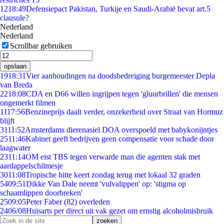
12
18:49
Defensiepact Pakistan, Turkije en Saudi-Arabië bevat art.5
clausule?
Nederland
Nederland
Scrollbar gebruiken
opslaan
19
18:31
Vier aanhoudingen na doodsbedreiging burgemeester Depla
van Breda
22
18:08
CDA en D66 willen ingrijpen tegen 'gluurbrillen' die mensen
ongemerkt filmen
11
17:56
Benzineprijs daalt verder, onzekerheid over Straat van Hormuz
blijft
31
11:52
Amsterdams dierenasiel DOA overspoeld met babykonijntjes
25
11:46
Kabinet geeft bedrijven geen compensatie voor schade door
laagwater
23
11:14
OM eist TBS tegen verwarde man die agenten stak met
aardappelschilmesje
30
11:08
Tropische hitte keert zondag terug met lokaal 32 graden
54
09:51
Dikke Van Dale neemt 'vulvalippen' op: 'stigma op
schaamlippen doorbreken'
25
09:05
Peter Faber (82) overleden
24
06/08
Huisarts per direct uit vak gezet om ernstig alcoholmisbruik