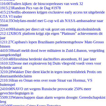
1
16:00
Trailers kijken: de bioscoopreleases van week 32
19
15:23
Random Pics van de Dag #1978
4
15:21
Netflix-abonnees krijgen exclusieve early access tot uitgebreide
GTA VI trailer
55
14:35
Onlyfans-model met G-cup wil als NASA-ambassadeur naar
maan
22
14:09
Huisarts per direct uit vak gezet om ernstig alcoholmisbruik
2
12:12
XBOX platform krijgt zijn eigen "Platinum" achievements dit
jaar
12
11:27
Capibara's lopen Braziliaans parlementsgebouw Mato Grosso
binnen
44
10:59
Israël meldt dood twee militairen in Zuid-Libanon, vergelding
aangekondigd
15
10:48
Hiroshima herdenkt slachtoffers atoombom, 81 jaar later
16
10:32
Drone met explosieven bij Duits vliegveld voedt vrees voor
hybride aanval
32
10:28
Wakker Dier dient klacht in tegen insectenfabriek Protix om
duurzaamheidsclaims
21
10:16
Iran en Oman eens over route Straat van Hormuz, VS
buitenspel
24
10:08
NAVO zet wegens Russische provocatie 250% meer
gevechtsvliegtuigen in
55
09:33
Waterschappen slaan alarm wegens droogte: Gereedschapskist
leeg
1
07:00
Forensics: Crime Scene Detective