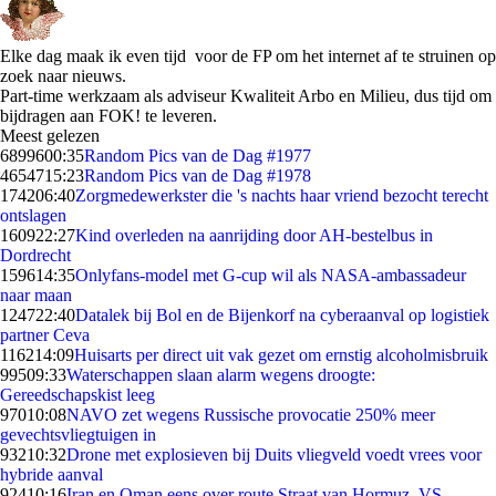
Elke dag maak ik even tijd voor de FP om het internet af te struinen op
zoek naar nieuws.
Part-time werkzaam als adviseur Kwaliteit Arbo en Milieu, dus tijd om
bijdragen aan FOK! te leveren.
Meest gelezen
68996
00:35
Random Pics van de Dag #1977
46547
15:23
Random Pics van de Dag #1978
1742
06:40
Zorgmedewerkster die 's nachts haar vriend bezocht terecht
ontslagen
1609
22:27
Kind overleden na aanrijding door AH-bestelbus in
Dordrecht
1596
14:35
Onlyfans-model met G-cup wil als NASA-ambassadeur
naar maan
1247
22:40
Datalek bij Bol en de Bijenkorf na cyberaanval op logistiek
partner Ceva
1162
14:09
Huisarts per direct uit vak gezet om ernstig alcoholmisbruik
995
09:33
Waterschappen slaan alarm wegens droogte:
Gereedschapskist leeg
970
10:08
NAVO zet wegens Russische provocatie 250% meer
gevechtsvliegtuigen in
932
10:32
Drone met explosieven bij Duits vliegveld voedt vrees voor
hybride aanval
924
10:16
Iran en Oman eens over route Straat van Hormuz, VS