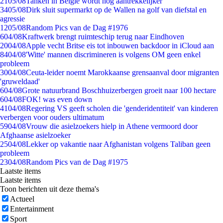
21
05/08
Tanken in België wordt nóg aantrekkelijker
34
05/08
Dirk sluit supermarkt op de Wallen na golf van diefstal en
agressie
12
05/08
Random Pics van de Dag #1976
6
04/08
Kraftwerk brengt ruimteschip terug naar Eindhoven
20
04/08
Apple vecht Britse eis tot inbouwen backdoor in iCloud aan
84
04/08
'Witte' mannen discrimineren is volgens OM geen enkel
probleem
30
04/08
Ceuta-leider noemt Marokkaanse grensaanval door migranten
'gruweldaad'
6
04/08
Grote natuurbrand Boschhuizerbergen groeit naar 100 hectare
6
04/08
FOK! was even down
41
04/08
Regering VS geeft scholen die 'genderidentiteit' van kinderen
verbergen voor ouders ultimatum
59
04/08
Vrouw die asielzoekers hielp in Athene vermoord door
Afghaanse asielzoeker
25
04/08
Lekker op vakantie naar Afghanistan volgens Taliban geen
probleem
23
04/08
Random Pics van de Dag #1975
Laatste items
Laatste items
Toon berichten uit deze thema's
Actueel
Entertainment
Sport