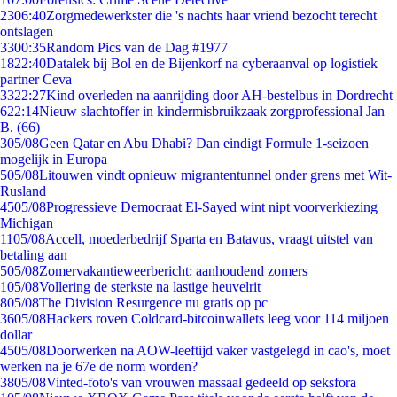
23
06:40
Zorgmedewerkster die 's nachts haar vriend bezocht terecht
ontslagen
33
00:35
Random Pics van de Dag #1977
18
22:40
Datalek bij Bol en de Bijenkorf na cyberaanval op logistiek
partner Ceva
33
22:27
Kind overleden na aanrijding door AH-bestelbus in Dordrecht
6
22:14
Nieuw slachtoffer in kindermisbruikzaak zorgprofessional Jan
B. (66)
3
05/08
Geen Qatar en Abu Dhabi? Dan eindigt Formule 1-seizoen
mogelijk in Europa
5
05/08
Litouwen vindt opnieuw migrantentunnel onder grens met Wit-
Rusland
45
05/08
Progressieve Democraat El-Sayed wint nipt voorverkiezing
Michigan
11
05/08
Accell, moederbedrijf Sparta en Batavus, vraagt uitstel van
betaling aan
5
05/08
Zomervakantieweerbericht: aanhoudend zomers
1
05/08
Vollering de sterkste na lastige heuvelrit
8
05/08
The Division Resurgence nu gratis op pc
36
05/08
Hackers roven Coldcard-bitcoinwallets leeg voor 114 miljoen
dollar
45
05/08
Doorwerken na AOW-leeftijd vaker vastgelegd in cao's, moet
werken na je 67e de norm worden?
38
05/08
Vinted-foto's van vrouwen massaal gedeeld op seksfora