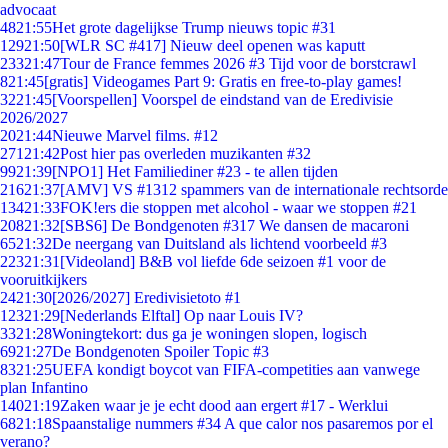
advocaat
48
21:55
Het grote dagelijkse Trump nieuws topic #31
129
21:50
[WLR SC #417] Nieuw deel openen was kaputt
233
21:47
Tour de France femmes 2026 #3 Tijd voor de borstcrawl
8
21:45
[gratis] Videogames Part 9: Gratis en free-to-play games!
32
21:45
[Voorspellen] Voorspel de eindstand van de Eredivisie
2026/2027
20
21:44
Nieuwe Marvel films. #12
271
21:42
Post hier pas overleden muzikanten #32
99
21:39
[NPO1] Het Familiediner #23 - te allen tijden
216
21:37
[AMV] VS #1312 spammers van de internationale rechtsorde
134
21:33
FOK!ers die stoppen met alcohol - waar we stoppen #21
208
21:32
[SBS6] De Bondgenoten #317 We dansen de macaroni
65
21:32
De neergang van Duitsland als lichtend voorbeeld #3
223
21:31
[Videoland] B&B vol liefde 6de seizoen #1 voor de
vooruitkijkers
24
21:30
[2026/2027] Eredivisietoto #1
123
21:29
[Nederlands Elftal] Op naar Louis IV?
33
21:28
Woningtekort: dus ga je woningen slopen, logisch
69
21:27
De Bondgenoten Spoiler Topic #3
83
21:25
UEFA kondigt boycot van FIFA-competities aan vanwege
plan Infantino
140
21:19
Zaken waar je je echt dood aan ergert #17 - Werklui
68
21:18
Spaanstalige nummers #34 A que calor nos pasaremos por el
verano?