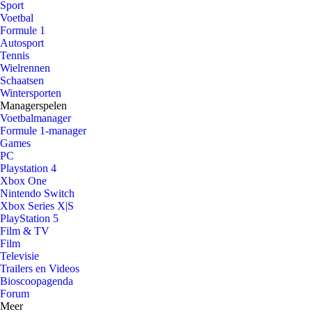
Sport
Voetbal
Formule 1
Autosport
Tennis
Wielrennen
Schaatsen
Wintersporten
Managerspelen
Voetbalmanager
Formule 1-manager
Games
PC
Playstation 4
Xbox One
Nintendo Switch
Xbox Series X|S
PlayStation 5
Film & TV
Film
Televisie
Trailers en Videos
Bioscoopagenda
Forum
Meer