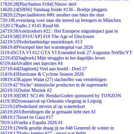
178
20:28
[PlayStation #184] Nieuw deel
146
20:24
[SBS6] Vandaag Inside #136 - Boekje pluggen.
238
20:22
Speciaalbieren #80: another one bites the dust
7
20:18
Levenslang voor man die inreed op betogers in München
15
20:17
Radio 2 #145 Ruud 66
247
19:58
Asielzoekers #22 : Het Europese migratiepact gaat in
254
19:58
[UFO/UAP] #16 The Age of Disclosure
242
19:53
Nederlandstalige muziektopic #13
166
19:49
Voorspel hier het warmtegetal van 2026
31
19:45
GTA VI #12 GTA VI Extended look 27 Augustus Netflix/YT
22
19:45
[Dagboek] Mijn struggles in het dagelijks leven
65
19:44
Afvallen met injecties #4
257
19:44
[Dagboek] Veel aan hoofd - Deel 27
114
19:43
Hurricane & Cyclone Season 2026
108
19:43
Kapper Walat (27) slachtoffer van vernielingen
151
19:42
"Niche"-historische producten in de supermarkt
265
19:31
Duitse Muziek #2
132
19:30
[DRT SC] #6: RendacGoden sponsored by TONZON
41
19:30
Droneaanval op Oekrains vliegtuig in Leipzig
221
19:24
Nederland stevent af op watertekort
245
19:20
Afbeeldingen die je gemaakt hebt met AI
186
19:17
Israel en Gaza #17
78
19:14
Vuelta a España 2026 #1
222
19:12
Welk geurtje draag jij nu #48 Geurend de winter in
165
19:12
Haiku ketting #27 - strooi wat liefde