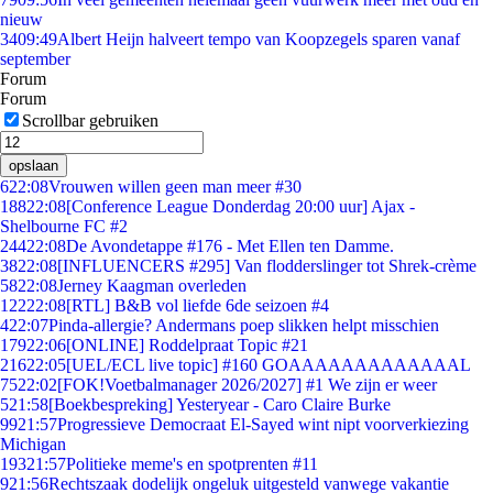
nieuw
34
09:49
Albert Heijn halveert tempo van Koopzegels sparen vanaf
september
Forum
Forum
Scrollbar gebruiken
opslaan
6
22:08
Vrouwen willen geen man meer #30
188
22:08
[Conference League Donderdag 20:00 uur] Ajax -
Shelbourne FC #2
244
22:08
De Avondetappe #176 - Met Ellen ten Damme.
38
22:08
[INFLUENCERS #295] Van flodderslinger tot Shrek-crème
58
22:08
Jerney Kaagman overleden
122
22:08
[RTL] B&B vol liefde 6de seizoen #4
4
22:07
Pinda-allergie? Andermans poep slikken helpt misschien
179
22:06
[ONLINE] Roddelpraat Topic #21
216
22:05
[UEL/ECL live topic] #160 GOAAAAAAAAAAAAAL
75
22:02
[FOK!Voetbalmanager 2026/2027] #1 We zijn er weer
5
21:58
[Boekbespreking] Yesteryear - Caro Claire Burke
99
21:57
Progressieve Democraat El-Sayed wint nipt voorverkiezing
Michigan
193
21:57
Politieke meme's en spotprenten #11
9
21:56
Rechtszaak dodelijk ongeluk uitgesteld vanwege vakantie