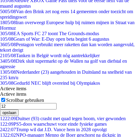
1
05/08
Nieuwe XBOX Game Pass titels voor de eerste helft van de
maand augustus
50
05/08
Van den Brink zet nog eens 14 gemeenten onder toezicht om
spreidingswet
18
05/08
Iran overweegt Europese hulp bij ruimen mijnen in Straat van
Hormuz
3
05/08
EA Sports FC 27 toont The Grounds-modus
1
05/08
Gears of War: E-Day open beta begint 6 augustus
36
05/08
Pentagon verbruikt meer raketten dan kan worden aangevuld,
tekort dreigt
21
05/08
Tanken in België wordt nóg aantrekkelijker
34
05/08
Dirk sluit supermarkt op de Wallen na golf van diefstal en
agressie
13
05/08
Nederlander (23) aangehouden in Duitsland na snelheid van
235 km/u
3
05/08
Gedurfd NEC blijft overeind bij Olympiakos
Actieve items
Actieve items
Scrollbar gebruiken
opslaan
12
22:09
Duitser (93) crasht met quad tegen boom, vier gewonden
1
22:09
PS5-doos waarschuwt voor einde fysieke games
24
22:07
Trump wil dat J.D. Vance hem in 2028 opvolgt
13
22:02
NPO-manager Menno de Boer geschorst na dickpic in