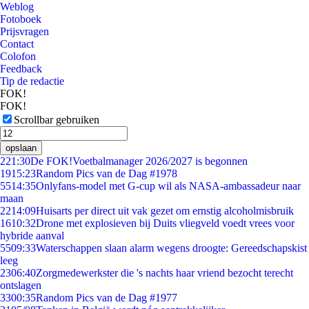
Weblog
Fotoboek
Prijsvragen
Contact
Colofon
Feedback
Tip de redactie
FOK!
FOK!
Scrollbar gebruiken
opslaan
2
21:30
De FOK!Voetbalmanager 2026/2027 is begonnen
19
15:23
Random Pics van de Dag #1978
55
14:35
Onlyfans-model met G-cup wil als NASA-ambassadeur naar
maan
22
14:09
Huisarts per direct uit vak gezet om ernstig alcoholmisbruik
16
10:32
Drone met explosieven bij Duits vliegveld voedt vrees voor
hybride aanval
55
09:33
Waterschappen slaan alarm wegens droogte: Gereedschapskist
leeg
23
06:40
Zorgmedewerkster die 's nachts haar vriend bezocht terecht
ontslagen
33
00:35
Random Pics van de Dag #1977