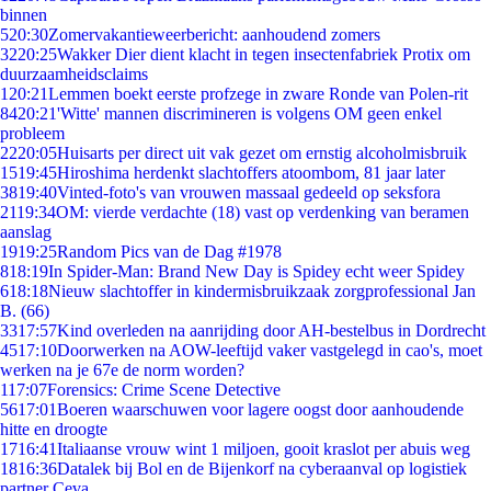
binnen
5
20:30
Zomervakantieweerbericht: aanhoudend zomers
32
20:25
Wakker Dier dient klacht in tegen insectenfabriek Protix om
duurzaamheidsclaims
1
20:21
Lemmen boekt eerste profzege in zware Ronde van Polen-rit
84
20:21
'Witte' mannen discrimineren is volgens OM geen enkel
probleem
22
20:05
Huisarts per direct uit vak gezet om ernstig alcoholmisbruik
15
19:45
Hiroshima herdenkt slachtoffers atoombom, 81 jaar later
38
19:40
Vinted-foto's van vrouwen massaal gedeeld op seksfora
21
19:34
OM: vierde verdachte (18) vast op verdenking van beramen
aanslag
19
19:25
Random Pics van de Dag #1978
8
18:19
In Spider-Man: Brand New Day is Spidey echt weer Spidey
6
18:18
Nieuw slachtoffer in kindermisbruikzaak zorgprofessional Jan
B. (66)
33
17:57
Kind overleden na aanrijding door AH-bestelbus in Dordrecht
45
17:10
Doorwerken na AOW-leeftijd vaker vastgelegd in cao's, moet
werken na je 67e de norm worden?
1
17:07
Forensics: Crime Scene Detective
56
17:01
Boeren waarschuwen voor lagere oogst door aanhoudende
hitte en droogte
17
16:41
Italiaanse vrouw wint 1 miljoen, gooit kraslot per abuis weg
18
16:36
Datalek bij Bol en de Bijenkorf na cyberaanval op logistiek
partner Ceva