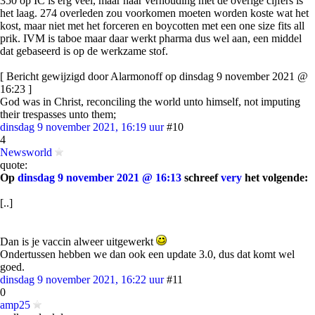
350 op IC is erg veel, maar naar verhouding met de overige cijfers is
het laag. 274 overleden zou voorkomen moeten worden koste wat het
kost, maar niet met het forceren en boycotten met een one size fits all
prik. IVM is taboe maar daar werkt pharma dus wel aan, een middel
dat gebaseerd is op de werkzame stof.
[ Bericht gewijzigd door Alarmonoff op dinsdag 9 november 2021 @
16:23 ]
God was in Christ, reconciling the world unto himself, not imputing
their trespasses unto them;
dinsdag 9 november 2021, 16:19 uur
#10
4
Newsworld
quote:
Op
dinsdag 9 november 2021 @ 16:13
schreef
very
het volgende:
[..]
Dan is je vaccin alweer uitgewerkt
Ondertussen hebben we dan ook een update 3.0, dus dat komt wel
goed.
dinsdag 9 november 2021, 16:22 uur
#11
0
amp25