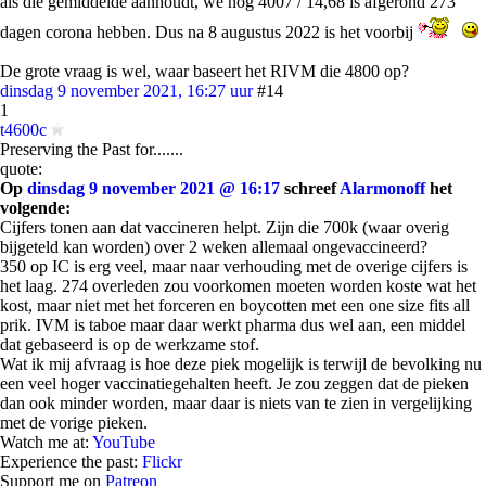
als die gemiddelde aanhoudt, we nog 4007 / 14,68 is afgerond 273
dagen corona hebben. Dus na 8 augustus 2022 is het voorbij
De grote vraag is wel, waar baseert het RIVM die 4800 op?
dinsdag 9 november 2021, 16:27 uur
#14
1
t4600c
Preserving the Past for.......
quote:
Op
dinsdag 9 november 2021 @ 16:17
schreef
Alarmonoff
het
volgende:
Cijfers tonen aan dat vaccineren helpt. Zijn die 700k (waar overig
bijgeteld kan worden) over 2 weken allemaal ongevaccineerd?
350 op IC is erg veel, maar naar verhouding met de overige cijfers is
het laag. 274 overleden zou voorkomen moeten worden koste wat het
kost, maar niet met het forceren en boycotten met een one size fits all
prik. IVM is taboe maar daar werkt pharma dus wel aan, een middel
dat gebaseerd is op de werkzame stof.
Wat ik mij afvraag is hoe deze piek mogelijk is terwijl de bevolking nu
een veel hoger vaccinatiegehalten heeft. Je zou zeggen dat de pieken
dan ook minder worden, maar daar is niets van te zien in vergelijking
met de vorige pieken.
Watch me at:
YouTube
Experience the past:
Flickr
Support me on
Patreon