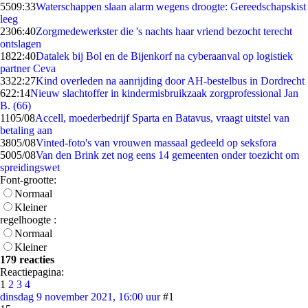
55
09:33
Waterschappen slaan alarm wegens droogte: Gereedschapskist
leeg
23
06:40
Zorgmedewerkster die 's nachts haar vriend bezocht terecht
ontslagen
18
22:40
Datalek bij Bol en de Bijenkorf na cyberaanval op logistiek
partner Ceva
33
22:27
Kind overleden na aanrijding door AH-bestelbus in Dordrecht
6
22:14
Nieuw slachtoffer in kindermisbruikzaak zorgprofessional Jan
B. (66)
11
05/08
Accell, moederbedrijf Sparta en Batavus, vraagt uitstel van
betaling aan
38
05/08
Vinted-foto's van vrouwen massaal gedeeld op seksfora
50
05/08
Van den Brink zet nog eens 14 gemeenten onder toezicht om
spreidingswet
Font-grootte:
Normaal
Kleiner
regelhoogte :
Normaal
Kleiner
179 reacties
Reactiepagina:
1
2
3
4
dinsdag 9 november 2021, 16:00 uur
#1