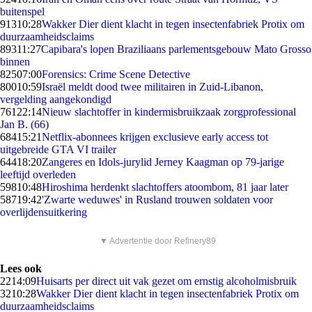
buitenspel
913
10:28
Wakker Dier dient klacht in tegen insectenfabriek Protix om
duurzaamheidsclaims
893
11:27
Capibara's lopen Braziliaans parlementsgebouw Mato Grosso
binnen
825
07:00
Forensics: Crime Scene Detective
800
10:59
Israël meldt dood twee militairen in Zuid-Libanon,
vergelding aangekondigd
761
22:14
Nieuw slachtoffer in kindermisbruikzaak zorgprofessional
Jan B. (66)
684
15:21
Netflix-abonnees krijgen exclusieve early access tot
uitgebreide GTA VI trailer
644
18:20
Zangeres en Idols-jurylid Jerney Kaagman op 79-jarige
leeftijd overleden
598
10:48
Hiroshima herdenkt slachtoffers atoombom, 81 jaar later
587
19:42
'Zwarte weduwes' in Rusland trouwen soldaten voor
overlijdensuitkering
▼ Advertentie door Refinery89
Lees ook
22
14:09
Huisarts per direct uit vak gezet om ernstig alcoholmisbruik
32
10:28
Wakker Dier dient klacht in tegen insectenfabriek Protix om
duurzaamheidsclaims