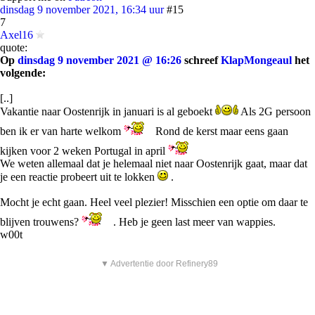
dinsdag 9 november 2021, 16:34 uur
#15
7
Axel16
quote:
Op
dinsdag 9 november 2021 @ 16:26
schreef
KlapMongeaul
het
volgende:
[..]
Vakantie naar Oostenrijk in januari is al geboekt
Als 2G persoon
ben ik er van harte welkom
Rond de kerst maar eens gaan
kijken voor 2 weken Portugal in april
We weten allemaal dat je helemaal niet naar Oostenrijk gaat, maar dat
je een reactie probeert uit te lokken
.
Mocht je echt gaan. Heel veel plezier! Misschien een optie om daar te
blijven trouwens?
. Heb je geen last meer van wappies.
w00t
▼ Advertentie door Refinery89