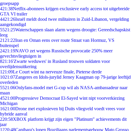
groepsapp
4
21:38
Netflix-abonnees krijgen exclusieve early access tot uitgebreide
GTA VI trailer
44
21:26
Israël meldt dood twee militairen in Zuid-Libanon, vergelding
aangekondigd
55
21:25
Waterschappen slaan alarm wegens droogte: Gereedschapskist
leeg
21
21:22
Iran en Oman eens over route Straat van Hormuz, VS
buitenspel
24
21:19
NAVO zet wegens Russische provocatie 250% meer
gevechtsvliegtuigen in
8
21:16
'Zwarte weduwes' in Rusland trouwen soldaten voor
overlijdensuitkering
1
21:09
Le Court wint na nerveuze finale, Pieterse derde
10
21:07
Zangeres en Idols-jurylid Jerney Kaagman op 79-jarige leeftijd
overleden
55
21:06
Onlyfans-model met G-cup wil als NASA-ambassadeur naar
maan
45
21:00
Progressieve Democraat El-Sayed wint nipt voorverkiezing
Michigan
16
21:00
Drone met explosieven bij Duits vliegveld voedt vrees voor
hybride aanval
2
20:58
XBOX platform krijgt zijn eigen "Platinum" achievements dit
jaar
12
20:48
Capibara's lopen Braziliaans parlementsgebouw Mato Grosso