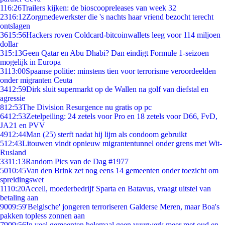
1
16:26
Trailers kijken: de bioscoopreleases van week 32
23
16:12
Zorgmedewerkster die 's nachts haar vriend bezocht terecht
ontslagen
36
15:56
Hackers roven Coldcard-bitcoinwallets leeg voor 114 miljoen
dollar
3
15:13
Geen Qatar en Abu Dhabi? Dan eindigt Formule 1-seizoen
mogelijk in Europa
31
13:00
Spaanse politie: minstens tien voor terrorisme veroordeelden
onder migranten Ceuta
34
12:59
Dirk sluit supermarkt op de Wallen na golf van diefstal en
agressie
8
12:53
The Division Resurgence nu gratis op pc
64
12:53
Zetelpeiling: 24 zetels voor Pro en 18 zetels voor D66, FvD,
JA21 en PVV
49
12:44
Man (25) sterft nadat hij lijm als condoom gebruikt
5
12:43
Litouwen vindt opnieuw migrantentunnel onder grens met Wit-
Rusland
33
11:13
Random Pics van de Dag #1977
50
10:45
Van den Brink zet nog eens 14 gemeenten onder toezicht om
spreidingswet
11
10:20
Accell, moederbedrijf Sparta en Batavus, vraagt uitstel van
betaling aan
90
09:59
'Belgische' jongeren terroriseren Galderse Meren, maar Boa's
pakken topless zonnen aan
79
09:56
In veel gemeenten helemaal geen vuurwerk meer met oud en