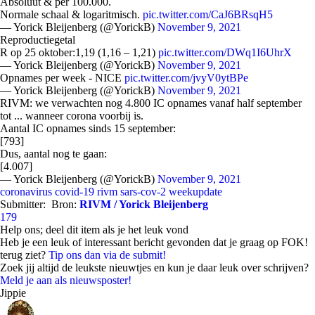
Absoluut & per 100.000.
Normale schaal & logaritmisch.
pic.twitter.com/CaJ6BRsqH5
— Yorick Bleijenberg (@YorickB)
November 9, 2021
Reproductiegetal
R op 25 oktober:1,19 (1,16 – 1,21)
pic.twitter.com/DWq1I6UhrX
— Yorick Bleijenberg (@YorickB)
November 9, 2021
Opnames per week - NICE
pic.twitter.com/jvyV0ytBPe
— Yorick Bleijenberg (@YorickB)
November 9, 2021
RIVM: we verwachten nog 4.800 IC opnames vanaf half september
tot ... wanneer corona voorbij is.
Aantal IC opnames sinds 15 september:
[793]
Dus, aantal nog te gaan:
[4.007]
— Yorick Bleijenberg (@YorickB)
November 9, 2021
coronavirus
covid-19
rivm
sars-cov-2
weekupdate
Submitter:
Bron:
RIVM / Yorick Bleijenberg
179
Help ons; deel dit item als je het leuk vond
Heb je een leuk of interessant bericht gevonden dat je graag op FOK!
terug ziet?
Tip ons dan via de submit!
Zoek jij altijd de leukste nieuwtjes en kun je daar leuk over schrijven?
Meld je aan als nieuwsposter!
Jippie