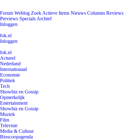
Forum
Weblog
Zoek
Actieve Items
Nieuws
Columns
Reviews
Previews
Specials
Archief
Inloggen
fok.nl
Inloggen
fok.nl
Actueel
Nederland
Internationaal
Economie
Politiek
Tech
Showbiz en Gossip
Opmerkelijk
Entertainment
Showbiz en Gossip
Muziek
Film
Televisie
Media & Cultuur
Bioscoopagenda