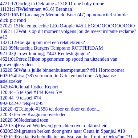
47
21:17
Oorlog in Oekraïne #1318 Drone baby drone
111
21:17
[Wielrennen #616] Brennan!
88
21:16
NPO-manager Menno de Boer (47) op non-actief stuurde
dick-pic rond
270
21:15
Het enige echte LEGO-topic #45 LEGOOOOOOOOOOO
169
21:13
Wat is op dit moment volgens jou de meest irritante reclame?
#12
13
21:12
Hoe ga jij om met een relatiebreuk?
1
21:09
Nataschja Burgers Temprano ROTTERDAM
9
21:03
[Crowdfunding] #443 Rentestijgingen?
46
21:01
Perez Hilton opgenomen op spoed na uitzenden van
gruwelijke video
162
20:58
Wat is jullie binnenhuistemperatuur? #81 Horrorzomer
60
20:54
Lisa (38) vermoord in Griekenland door Afghaanse
asielzoeker
14
20:49
Global Justice Report
1
20:44
+5 telspel #144 Keer 5 =
1
20:44
+9 telspel #74
99
20:42
+7 telspel #95
120
20:42
Teltopic #1558 tel door en door en door....
2
20:37
Jerney Kaagman overleden
120
20:36
Nederland toen
42
20:35
[Eva vd Wijdeven] geruchten over dakloosheid
68
20:32
Migranten breken door grens naar Ceuta in Spanje,l #10
70
20:29
Een tactische/militaire analyse van het front in Oekraïne #31