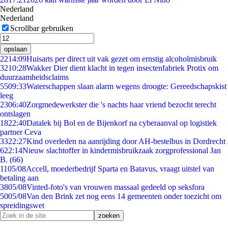
Nederland
Nederland
Scrollbar gebruiken
opslaan
22
14:09
Huisarts per direct uit vak gezet om ernstig alcoholmisbruik
32
10:28
Wakker Dier dient klacht in tegen insectenfabriek Protix om
duurzaamheidsclaims
55
09:33
Waterschappen slaan alarm wegens droogte: Gereedschapskist
leeg
23
06:40
Zorgmedewerkster die 's nachts haar vriend bezocht terecht
ontslagen
18
22:40
Datalek bij Bol en de Bijenkorf na cyberaanval op logistiek
partner Ceva
33
22:27
Kind overleden na aanrijding door AH-bestelbus in Dordrecht
6
22:14
Nieuw slachtoffer in kindermisbruikzaak zorgprofessional Jan
B. (66)
11
05/08
Accell, moederbedrijf Sparta en Batavus, vraagt uitstel van
betaling aan
38
05/08
Vinted-foto's van vrouwen massaal gedeeld op seksfora
50
05/08
Van den Brink zet nog eens 14 gemeenten onder toezicht om
spreidingswet