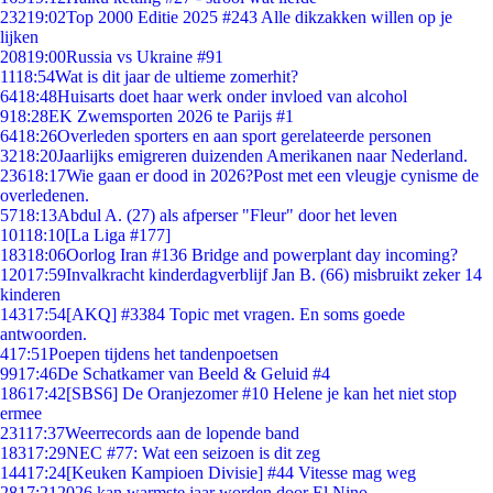
232
19:02
Top 2000 Editie 2025 #243 Alle dikzakken willen op je
lijken
208
19:00
Russia vs Ukraine #91
11
18:54
Wat is dit jaar de ultieme zomerhit?
64
18:48
Huisarts doet haar werk onder invloed van alcohol
9
18:28
EK Zwemsporten 2026 te Parijs #1
64
18:26
Overleden sporters en aan sport gerelateerde personen
32
18:20
Jaarlijks emigreren duizenden Amerikanen naar Nederland.
236
18:17
Wie gaan er dood in 2026?Post met een vleugje cynisme de
overledenen.
57
18:13
Abdul A. (27) als afperser "Fleur" door het leven
101
18:10
[La Liga #177]
183
18:06
Oorlog Iran #136 Bridge and powerplant day incoming?
120
17:59
Invalkracht kinderdagverblijf Jan B. (66) misbruikt zeker 14
kinderen
143
17:54
[AKQ] #3384 Topic met vragen. En soms goede
antwoorden.
4
17:51
Poepen tijdens het tandenpoetsen
99
17:46
De Schatkamer van Beeld & Geluid #4
186
17:42
[SBS6] De Oranjezomer #10 Helene je kan het niet stop
ermee
231
17:37
Weerrecords aan de lopende band
183
17:29
NEC #77: Wat een seizoen is dit zeg
144
17:24
[Keuken Kampioen Divisie] #44 Vitesse mag weg
28
17:21
2026 kan warmste jaar worden door El Nino