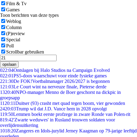
Film & Tv
Games
Toon berichten van deze types
Weblog
Column
(P)review
Special
Poll
Scrollbar gebruiken
opslaan
0
22:04
Ontslagen bij Halo Studios na Campaign Evolved
0
22:01
PS5-doos waarschuwt voor einde fysieke games
2
21:30
De FOK!Voetbalmanager 2026/2027 is begonnen
1
21:03
Le Court wint na nerveuze finale, Pieterse derde
13
20:40
NPO-manager Menno de Boer geschorst na dickpic in
groepsapp
11
20:11
Duitser (93) crasht met quad tegen boom, vier gewonden
24
20:03
Trump wil dat J.D. Vance hem in 2028 opvolgt
1
19:50
Lemmen boekt eerste profzege in zware Ronde van Polen-rit
8
19:42
'Zwarte weduwes' in Rusland trouwen soldaten voor
overlijdensuitkering
10
18:20
Zangeres en Idols-jurylid Jerney Kaagman op 79-jarige leeftijd
overleden