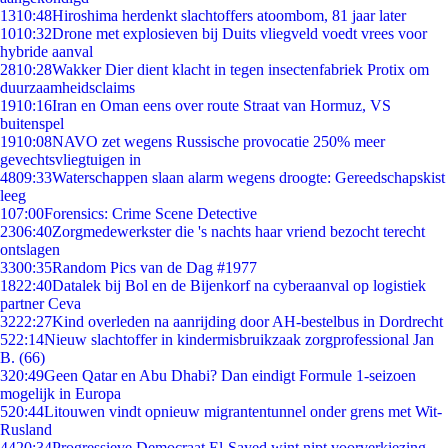
13
10:48
Hiroshima herdenkt slachtoffers atoombom, 81 jaar later
10
10:32
Drone met explosieven bij Duits vliegveld voedt vrees voor
hybride aanval
28
10:28
Wakker Dier dient klacht in tegen insectenfabriek Protix om
duurzaamheidsclaims
19
10:16
Iran en Oman eens over route Straat van Hormuz, VS
buitenspel
19
10:08
NAVO zet wegens Russische provocatie 250% meer
gevechtsvliegtuigen in
48
09:33
Waterschappen slaan alarm wegens droogte: Gereedschapskist
leeg
1
07:00
Forensics: Crime Scene Detective
23
06:40
Zorgmedewerkster die 's nachts haar vriend bezocht terecht
ontslagen
33
00:35
Random Pics van de Dag #1977
18
22:40
Datalek bij Bol en de Bijenkorf na cyberaanval op logistiek
partner Ceva
32
22:27
Kind overleden na aanrijding door AH-bestelbus in Dordrecht
5
22:14
Nieuw slachtoffer in kindermisbruikzaak zorgprofessional Jan
B. (66)
3
20:49
Geen Qatar en Abu Dhabi? Dan eindigt Formule 1-seizoen
mogelijk in Europa
5
20:44
Litouwen vindt opnieuw migrantentunnel onder grens met Wit-
Rusland
44
20:34
Progressieve Democraat El-Sayed wint nipt voorverkiezing