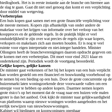
biedlogboek. Het is in eerste instantie aan de branche om hiermee aan
de slag te gaan. Gaat dit niet snel genoeg dan komt er een verplichting
door middel van wetgeving.
Verbeterplan
Een huis kopen gaat samen met een grote financiële verplichting voor
de meeste mensen. Kopers zijn afhankelijk van onder andere de
makelaar voor het krijgen van informatie over het verloop van het
koopproces en de geldende regels. In de praktijk blijkt er veel
onduidelijkheid te zijn over wat precies de regels zijn waar kopers,
verkopers en makelaars zich aan moeten houden. Er is nog te veel
ruimte voor eigen interpretatie en niet-integer handelen. Minister
Ollongren heeft de brancheverenigingen daarom opdracht gegeven om
te komen met een verbeterplan. Dit moet voor eind 2021 klaar en
ondertekend zijn. Periodiek wordt de voortgang beoordeeld.
Gelijke kopers, gelijke kansen
De minister gaat verkennen of het bij het kopen van een huis verplicht
kan worden gesteld om een financieel en bouwkundig voorbehoud op
te nemen bij een bieding op een huis. Door de grote concurrentie op de
huizenmarkt laten woningzoekende deze voorwaarde vallen om een
streepje voor te hebben op andere kopers. Daarmee nemen kopers
grote risico’s op het moment dat de vraag naar een huizen vele malen
groter is dan het aanbod. Ook kijkt de minister naar gelijkwaardigheid
van platforms waarop nieuwe woningen worden aangeboden en het
eerlijk toewijzen van nieuwbouwwoningen.
Kabinet wil biedingen op koopwoningen openbaar