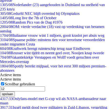
agressie
13
05/08
Nederlander (23) aangehouden in Duitsland na snelheid van
235 km/u
3
05/08
Gedurfd NEC blijft overeind bij Olympiakos
14
05/08
Long live the 7th of October
12
05/08
Random Pics van de Dag #1976
20
04/08
OM: vierde verdachte (18) vast op verdenking van beramen
aanslag
17
04/08
Italiaanse vrouw wint 1 miljoen, gooit kraslot per abuis weg
31
04/08
Spaanse politie: minstens tien voor terrorisme veroordeelden
onder migranten Ceuta
6
04/08
Kraftwerk brengt ruimteschip terug naar Eindhoven
1
04/08
Reusser wint tijdrit en neemt geel over, Nooijen knap tweede
7
04/08
Vakantiekiekje Verstappen en Wolff voedt geruchten over
Mercedes-overstap
18
04/08
Spotify bereikt mijlpaal, voor het eerst 300 miljoen premium-
abonnees
Actieve items
Actieve items
Scrollbar gebruiken
opslaan
43
17:33
Onlyfans-model met G-cup wil als NASA-ambassadeur naar
maan
39
17:31
Israël meldt dood twee militairen in Zuid-Libanon, vergelding