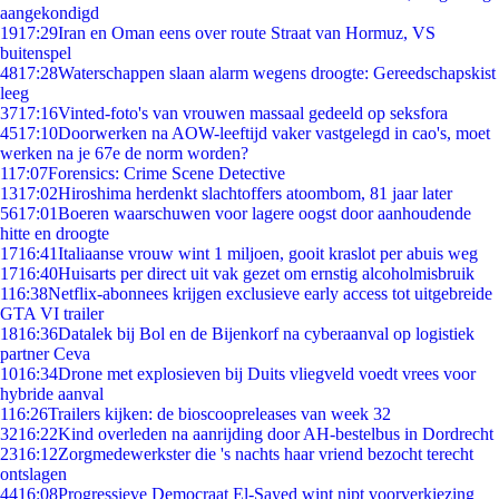
aangekondigd
19
17:29
Iran en Oman eens over route Straat van Hormuz, VS
buitenspel
48
17:28
Waterschappen slaan alarm wegens droogte: Gereedschapskist
leeg
37
17:16
Vinted-foto's van vrouwen massaal gedeeld op seksfora
45
17:10
Doorwerken na AOW-leeftijd vaker vastgelegd in cao's, moet
werken na je 67e de norm worden?
1
17:07
Forensics: Crime Scene Detective
13
17:02
Hiroshima herdenkt slachtoffers atoombom, 81 jaar later
56
17:01
Boeren waarschuwen voor lagere oogst door aanhoudende
hitte en droogte
17
16:41
Italiaanse vrouw wint 1 miljoen, gooit kraslot per abuis weg
17
16:40
Huisarts per direct uit vak gezet om ernstig alcoholmisbruik
1
16:38
Netflix-abonnees krijgen exclusieve early access tot uitgebreide
GTA VI trailer
18
16:36
Datalek bij Bol en de Bijenkorf na cyberaanval op logistiek
partner Ceva
10
16:34
Drone met explosieven bij Duits vliegveld voedt vrees voor
hybride aanval
1
16:26
Trailers kijken: de bioscoopreleases van week 32
32
16:22
Kind overleden na aanrijding door AH-bestelbus in Dordrecht
23
16:12
Zorgmedewerkster die 's nachts haar vriend bezocht terecht
ontslagen
44
16:08
Progressieve Democraat El-Sayed wint nipt voorverkiezing