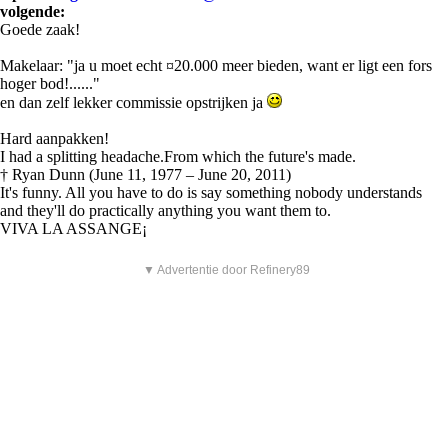
volgende:
Goede zaak!
Makelaar: "ja u moet echt ¤20.000 meer bieden, want er ligt een fors
hoger bod!......"
en dan zelf lekker commissie opstrijken ja
Hard aanpakken!
I had a splitting headache.From which the future's made.
† Ryan Dunn (June 11, 1977 – June 20, 2011)
It's funny. All you have to do is say something nobody understands
and they'll do practically anything you want them to.
VIVA LA ASSANGE¡
▼ Advertentie door Refinery89