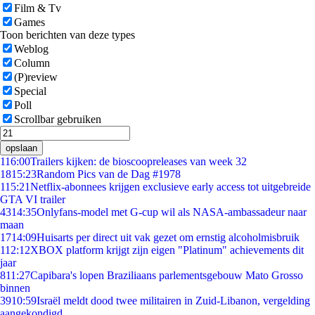
Film & Tv
Games
Toon berichten van deze types
Weblog
Column
(P)review
Special
Poll
Scrollbar gebruiken
opslaan
1
16:00
Trailers kijken: de bioscoopreleases van week 32
18
15:23
Random Pics van de Dag #1978
1
15:21
Netflix-abonnees krijgen exclusieve early access tot uitgebreide
GTA VI trailer
43
14:35
Onlyfans-model met G-cup wil als NASA-ambassadeur naar
maan
17
14:09
Huisarts per direct uit vak gezet om ernstig alcoholmisbruik
1
12:12
XBOX platform krijgt zijn eigen "Platinum" achievements dit
jaar
8
11:27
Capibara's lopen Braziliaans parlementsgebouw Mato Grosso
binnen
39
10:59
Israël meldt dood twee militairen in Zuid-Libanon, vergelding
aangekondigd