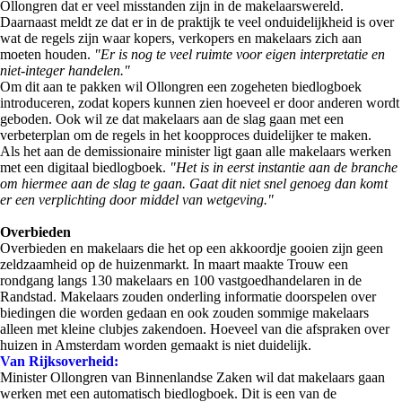
Ollongren dat er veel misstanden zijn in de makelaarswereld.
Daarnaast meldt ze dat er in de praktijk te veel onduidelijkheid is over
wat de regels zijn waar kopers, verkopers en makelaars zich aan
moeten houden.
"Er is nog te veel ruimte voor eigen interpretatie en
niet-integer handelen."
Om dit aan te pakken wil Ollongren een zogeheten biedlogboek
introduceren, zodat kopers kunnen zien hoeveel er door anderen wordt
geboden. Ook wil ze dat makelaars aan de slag gaan met een
verbeterplan om de regels in het koopproces duidelijker te maken.
Als het aan de demissionaire minister ligt gaan alle makelaars werken
met een digitaal biedlogboek.
"Het is in eerst instantie aan de branche
om hiermee aan de slag te gaan. Gaat dit niet snel genoeg dan komt
er een verplichting door middel van wetgeving."
Overbieden
Overbieden en makelaars die het op een akkoordje gooien zijn geen
zeldzaamheid op de huizenmarkt. In maart maakte Trouw een
rondgang langs 130 makelaars en 100 vastgoedhandelaren in de
Randstad. Makelaars zouden onderling informatie doorspelen over
biedingen die worden gedaan en ook zouden sommige makelaars
alleen met kleine clubjes zakendoen. Hoeveel van die afspraken over
huizen in Amsterdam worden gemaakt is niet duidelijk.
Van Rijksoverheid:
Minister Ollongren van Binnenlandse Zaken wil dat makelaars gaan
werken met een automatisch biedlogboek. Dit is een van de