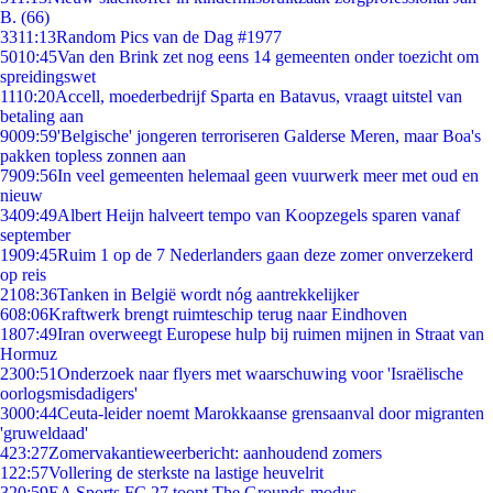
B. (66)
33
11:13
Random Pics van de Dag #1977
50
10:45
Van den Brink zet nog eens 14 gemeenten onder toezicht om
spreidingswet
11
10:20
Accell, moederbedrijf Sparta en Batavus, vraagt uitstel van
betaling aan
90
09:59
'Belgische' jongeren terroriseren Galderse Meren, maar Boa's
pakken topless zonnen aan
79
09:56
In veel gemeenten helemaal geen vuurwerk meer met oud en
nieuw
34
09:49
Albert Heijn halveert tempo van Koopzegels sparen vanaf
september
19
09:45
Ruim 1 op de 7 Nederlanders gaan deze zomer onverzekerd
op reis
21
08:36
Tanken in België wordt nóg aantrekkelijker
6
08:06
Kraftwerk brengt ruimteschip terug naar Eindhoven
18
07:49
Iran overweegt Europese hulp bij ruimen mijnen in Straat van
Hormuz
23
00:51
Onderzoek naar flyers met waarschuwing voor 'Israëlische
oorlogsmisdadigers'
30
00:44
Ceuta-leider noemt Marokkaanse grensaanval door migranten
'gruweldaad'
4
23:27
Zomervakantieweerbericht: aanhoudend zomers
1
22:57
Vollering de sterkste na lastige heuvelrit
3
20:59
EA Sports FC 27 toont The Grounds-modus