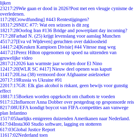
lijken
232
17:29
Wie gaan er dood in 2026?Post met een vleugje cynisme de
overledenen.
1
17:29
[Crowdfunding] #443 Rentestijgingen?
183
17:29
NEC #77: Wat een seizoen is dit zeg
182
17:28
Oorlog Iran #136 Bridge and powerplant day incoming?
7
17:28
Farhad N. (25) krijgt levenslang voor aanslag Munchen
45
17:27
[Eva vd Wijdeven] geruchten over dakloosheid
144
17:24
[Keuken Kampioen Divisie] #44 Vitesse mag weg
44
17:21
Perez Hilton opgenomen op spoed na uitzenden van
gruwelijke video
28
17:21
2026 kan warmste jaar worden door El Nino
124
17:20
[WLR SC #417] Nieuw deel openen was kaputt
114
17:20
Lisa (38) vermoord door Afghaanse asielzoeker
207
17:19
Russia vs Ukraine #91
220
17:17
GR: Elk glas alcohol is riskant, geen bewijs voor gunstig
effect
188
17:15
Boeken worden opgekocht om chatbots te voeden
91
17:12
Influencer Anna Dobber over pestgedrag op gesponsorde reis
82
17:08
UEFA kondigt boycot van FIFA-competities aan vanwege
plan Infantino
15
17:05
Jaarlijks emigreren duizenden Amerikanen naar Nederland.
6
17:04
Insta360 Studio software, lagging en stotteren
6
17:03
Global Justice Report
116
17:02
Nederland toen