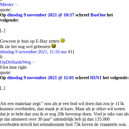
Miester
quote:
Op
dinsdag 9 november 2021 @ 10:57
schreef
BasOne
het
volgende:
[..]
Gewoon je huis op E-Bay zetten
Ik zie het nog wel gebeuren
dinsdag 9 november 2021, 11:10 uur
#11
0
OpDeHardeWeg
First time right
quote:
Op
dinsdag 9 november 2021 @ 11:01
schreef
H1N1
het volgende:
[..]
Als een makelaar zegt:" nou als je een bod wil doen dan zou je 115k
kunnen overbieden, dan maak je al kans. Maar als je zèker wil weten
dat je m hebt dan zou ik er nog 20k bovenop doen. Voel je niks van als
je dat uitsmeert over 30 jaar" uiteindelijk heb jij dan 135.000
overboden terwijl het eennahoogste bod 75k boven de vraagprijs was.