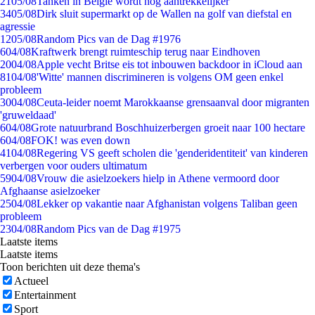
21
05/08
Tanken in België wordt nóg aantrekkelijker
34
05/08
Dirk sluit supermarkt op de Wallen na golf van diefstal en
agressie
12
05/08
Random Pics van de Dag #1976
6
04/08
Kraftwerk brengt ruimteschip terug naar Eindhoven
20
04/08
Apple vecht Britse eis tot inbouwen backdoor in iCloud aan
81
04/08
'Witte' mannen discrimineren is volgens OM geen enkel
probleem
30
04/08
Ceuta-leider noemt Marokkaanse grensaanval door migranten
'gruweldaad'
6
04/08
Grote natuurbrand Boschhuizerbergen groeit naar 100 hectare
6
04/08
FOK! was even down
41
04/08
Regering VS geeft scholen die 'genderidentiteit' van kinderen
verbergen voor ouders ultimatum
59
04/08
Vrouw die asielzoekers hielp in Athene vermoord door
Afghaanse asielzoeker
25
04/08
Lekker op vakantie naar Afghanistan volgens Taliban geen
probleem
23
04/08
Random Pics van de Dag #1975
Laatste items
Laatste items
Toon berichten uit deze thema's
Actueel
Entertainment
Sport