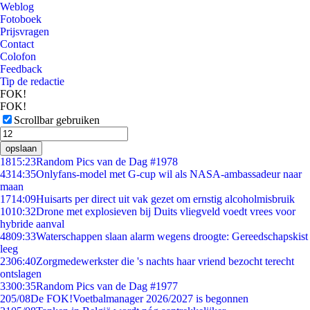
Weblog
Fotoboek
Prijsvragen
Contact
Colofon
Feedback
Tip de redactie
FOK!
FOK!
Scrollbar gebruiken
opslaan
18
15:23
Random Pics van de Dag #1978
43
14:35
Onlyfans-model met G-cup wil als NASA-ambassadeur naar
maan
17
14:09
Huisarts per direct uit vak gezet om ernstig alcoholmisbruik
10
10:32
Drone met explosieven bij Duits vliegveld voedt vrees voor
hybride aanval
48
09:33
Waterschappen slaan alarm wegens droogte: Gereedschapskist
leeg
23
06:40
Zorgmedewerkster die 's nachts haar vriend bezocht terecht
ontslagen
33
00:35
Random Pics van de Dag #1977
2
05/08
De FOK!Voetbalmanager 2026/2027 is begonnen