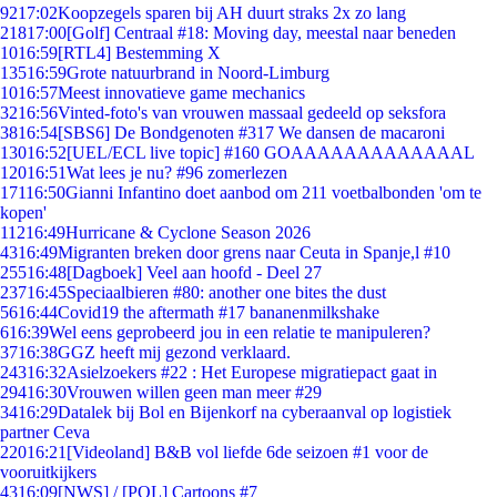
92
17:02
Koopzegels sparen bij AH duurt straks 2x zo lang
218
17:00
[Golf] Centraal #18: Moving day, meestal naar beneden
10
16:59
[RTL4] Bestemming X
135
16:59
Grote natuurbrand in Noord-Limburg
10
16:57
Meest innovatieve game mechanics
32
16:56
Vinted-foto's van vrouwen massaal gedeeld op seksfora
38
16:54
[SBS6] De Bondgenoten #317 We dansen de macaroni
130
16:52
[UEL/ECL live topic] #160 GOAAAAAAAAAAAAAL
120
16:51
Wat lees je nu? #96 zomerlezen
171
16:50
Gianni Infantino doet aanbod om 211 voetbalbonden 'om te
kopen'
112
16:49
Hurricane & Cyclone Season 2026
43
16:49
Migranten breken door grens naar Ceuta in Spanje,l #10
255
16:48
[Dagboek] Veel aan hoofd - Deel 27
237
16:45
Speciaalbieren #80: another one bites the dust
56
16:44
Covid19 the aftermath #17 bananenmilkshake
6
16:39
Wel eens geprobeerd jou in een relatie te manipuleren?
37
16:38
GGZ heeft mij gezond verklaard.
243
16:32
Asielzoekers #22 : Het Europese migratiepact gaat in
294
16:30
Vrouwen willen geen man meer #29
34
16:29
Datalek bij Bol en Bijenkorf na cyberaanval op logistiek
partner Ceva
220
16:21
[Videoland] B&B vol liefde 6de seizoen #1 voor de
vooruitkijkers
43
16:09
[NWS] / [POL] Cartoons #7