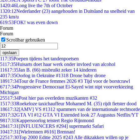
14
20:46
Long live the 7th of October
13
20:12
Nederlander (23) aangehouden in Duitsland na snelheid van
235 km/u
6
19:53
FOK! was even down
Forum
Forum
Scrollbar gebruiken
opslaan
1
17:35
Poepen tijdens het tandenpoetsen
51
17:35
Huisarts doet haar werk onder invloed van alcohol
116
17:35
Jan B. (66) misbruikt zeker 14 kinderen
40
17:35
Oorlog in Oekraïne #1318 Drone baby drone
189
17:34
Tour de France femmes 2026 #3 Tijd voor de borstcrawl
67
17:34
Progressieve Democraat El-Sayed wint nipt voorverkiezing
Michigan
255
17:34
Post hier pas overleden muzikanten #32
15
17:33
Roekeloze taxichauffeur Mohamed M. (35) rijdt fietster dood
186
17:32
[AMV] VS #1312 spammers van de internationale rechtsorde
20
17:32
GTA VI #12 GTA VI Extended look 27 Augustus Netflix/YT
98
17:31
Kappersoorlog teistert Regio Rijnmond
284
17:31
[INFLUENCERS #294] supermarkt Safari
104
17:31
[Wielrennen #616] Brennan!
225
17:30
Top 2000 Editie 2025 #243 Alle dikzakken willen op je