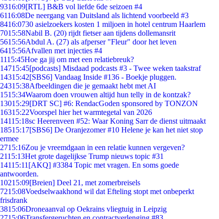
93
16:09
[RTL] B&B vol liefde 6de seizoen #4
61
16:08
De neergang van Duitsland als lichtend voorbeeld #3
84
16:07
30 asielzoekers kosten 1 miljoen in hotel centrum Haarlem
70
15:58
Nabil B. (20) rijdt fietser aan tijdens dollemansrit
56
15:56
Abdul A. (27) als afperser "Fleur" door het leven
64
15:56
Afvallen met injecties #4
11
15:45
Hoe ga jij om met een relatiebreuk?
147
15:45
[podcasts] Misdaad podcasts #3 - Twee weken taakstraf
143
15:42
[SBS6] Vandaag Inside #136 - Boekje pluggen.
243
15:38
Afbeeldingen die je gemaakt hebt met AI
15
15:34
Waarom doen vrouwen altijd hun telly in de kontzak?
130
15:29
[DRT SC] #6: RendacGoden sponsored by TONZON
163
15:22
Voorspel hier het warmtegetal van 2026
141
15:18
sc Heerenveen #52: Waar Koning Sarr de dienst uitmaakt
185
15:17
[SBS6] De Oranjezomer #10 Helene je kan het niet stop
ermee
27
15:16
Zou je vreemdgaan in een relatie kunnen vergeven?
21
15:13
Het grote dagelijkse Trump nieuws topic #31
141
15:11
[AKQ] #3384 Topic met vragen. En soms goede
antwoorden.
102
15:09
[Breien] Deel 21, met zomerbreisels
72
15:08
Voedselwaakhond wil dat Efteling stopt met onbeperkt
frisdrank
38
15:06
Droneaanval op Oekrains vliegtuig in Leipzig
27
15:06
Transfergeruchten en contractverlenging #83