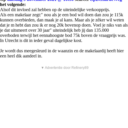
het volgende:
Alsof dit invloed zal hebben op de uiteindelijke verkoopprijs.
Als een makelaar zegt:" nou als je een bod wil doen dan zou je 115k
kunnen overbieden, dan maak je al kans. Maar als je zèker wil weten
dat je m hebt dan zou ik er nog 20k bovenop doen. Voel je niks van als
je dat uitsmeert over 30 jaar" uiteindelijk heb jij dan 135.000
overboden terwijl het eennahoogste bod 75k boven de vraagprijs was.
In Utrecht is dit in ieder geval dagelijkse kost.
Je wordt dus meegesleurd in de waanzin en de makelaardij heeft hier
een heel dik aandeel in.
▼ Advertentie door Refinery89