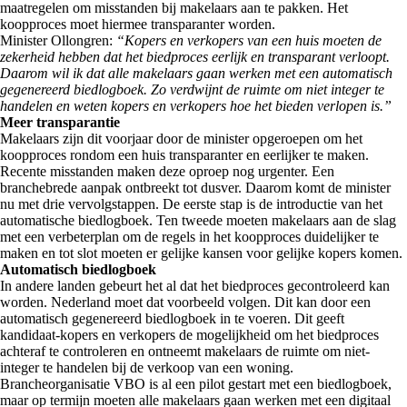
maatregelen om misstanden bij makelaars aan te pakken. Het
koopproces moet hiermee transparanter worden.
Minister Ollongren:
“Kopers en verkopers van een huis moeten de
zekerheid hebben dat het biedproces eerlijk en transparant verloopt.
Daarom wil ik dat alle makelaars gaan werken met een automatisch
gegenereerd biedlogboek. Zo verdwijnt de ruimte om niet integer te
handelen en weten kopers en verkopers hoe het bieden verlopen is.”
Meer transparantie
Makelaars zijn dit voorjaar door de minister opgeroepen om het
koopproces rondom een huis transparanter en eerlijker te maken.
Recente misstanden maken deze oproep nog urgenter. Een
branchebrede aanpak ontbreekt tot dusver. Daarom komt de minister
nu met drie vervolgstappen. De eerste stap is de introductie van het
automatische biedlogboek. Ten tweede moeten makelaars aan de slag
met een verbeterplan om de regels in het koopproces duidelijker te
maken en tot slot moeten er gelijke kansen voor gelijke kopers komen.
Automatisch biedlogboek
In andere landen gebeurt het al dat het biedproces gecontroleerd kan
worden. Nederland moet dat voorbeeld volgen. Dit kan door een
automatisch gegenereerd biedlogboek in te voeren. Dit geeft
kandidaat-kopers en verkopers de mogelijkheid om het biedproces
achteraf te controleren en ontneemt makelaars de ruimte om niet-
integer te handelen bij de verkoop van een woning.
Brancheorganisatie VBO is al een pilot gestart met een biedlogboek,
maar op termijn moeten alle makelaars gaan werken met een digitaal