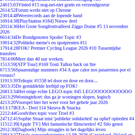
246
15:03
Vinted #15 nog-net-niet gratis en verzendgezeur
26
14:52
Forum werkt niet op Chrome
230
14:48
Weerrecords aan de lopende band
169
14:38
[PlayStation #184] Nieuw deel
201
14:36
Het Grote Songfestivalfeest Ziggo Dome #5 13 november
2026
66
14:34
De Bondgenoten Spoiler Topic #3
190
14:32
Politieke meme's en spotprenten #11
179
14:28
FOK! Premier Cycling League 2026 #10 Tussentijdse
transfers
78
14:00
Meer dan 40 uur werken.
15
13:59
[ATP Tour] #169 Tosti Tallon back on fire
67
13:56
Spaanstalige nummers #34 A que calor nos pasaremos por el
verano?
119
13:39
Teltopic #1558 tel door en door en door....
30
13:35
De gemiddelde leeftijd op FOK!
268
13:34
Het enige echte LEGO-topic #45 LEGOOOOOOOOOOO
24
13:29
Woningtekort: dus ga je woningen slopen, logisch
42
13:20
Voorspel hier het weer voor het gehele jaar 2026
6
13:17
IKEA - Deel 114 Skruva & Snacka
22
12:44
Goodvibes topic voor Troel #3
247
12:41
Sophie Straat mist 'publieke solidariteit' na ophef optreden #4
115
12:39
[Apple TV] Met fantastische films/series! #2 Silo genot
20
12:30
[Dagboek] Mijn struggles in het dagelijks leven
239
12:27
Totale zonsverduistering 12-08-2026 (Groenland, IJsland en