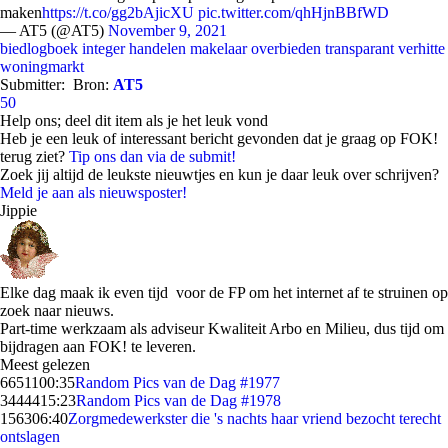
maken
https://t.co/gg2bAjicXU
pic.twitter.com/qhHjnBBfWD
— AT5 (@AT5)
November 9, 2021
biedlogboek
integer handelen
makelaar
overbieden
transparant
verhitte
woningmarkt
Submitter:
Bron:
AT5
50
Help ons; deel dit item als je het leuk vond
Heb je een leuk of interessant bericht gevonden dat je graag op FOK!
terug ziet?
Tip ons dan via de submit!
Zoek jij altijd de leukste nieuwtjes en kun je daar leuk over schrijven?
Meld je aan als nieuwsposter!
Jippie
Elke dag maak ik even tijd voor de FP om het internet af te struinen op
zoek naar nieuws.
Part-time werkzaam als adviseur Kwaliteit Arbo en Milieu, dus tijd om
bijdragen aan FOK! te leveren.
Meest gelezen
66511
00:35
Random Pics van de Dag #1977
34444
15:23
Random Pics van de Dag #1978
1563
06:40
Zorgmedewerkster die 's nachts haar vriend bezocht terecht
ontslagen