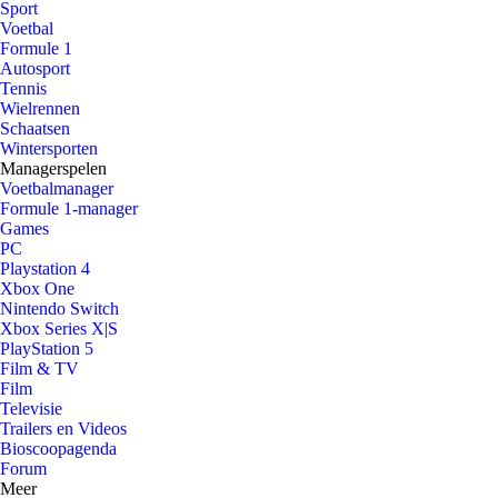
Sport
Voetbal
Formule 1
Autosport
Tennis
Wielrennen
Schaatsen
Wintersporten
Managerspelen
Voetbalmanager
Formule 1-manager
Games
PC
Playstation 4
Xbox One
Nintendo Switch
Xbox Series X|S
PlayStation 5
Film & TV
Film
Televisie
Trailers en Videos
Bioscoopagenda
Forum
Meer