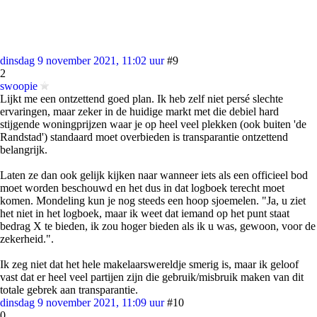
dinsdag 9 november 2021, 11:02 uur
#9
2
swoopie
Lijkt me een ontzettend goed plan. Ik heb zelf niet persé slechte
ervaringen, maar zeker in de huidige markt met die debiel hard
stijgende woningprijzen waar je op heel veel plekken (ook buiten 'de
Randstad') standaard moet overbieden is transparantie ontzettend
belangrijk.
Laten ze dan ook gelijk kijken naar wanneer iets als een officieel bod
moet worden beschouwd en het dus in dat logboek terecht moet
komen. Mondeling kun je nog steeds een hoop sjoemelen. "Ja, u ziet
het niet in het logboek, maar ik weet dat iemand op het punt staat
bedrag X te bieden, ik zou hoger bieden als ik u was, gewoon, voor de
zekerheid.".
Ik zeg niet dat het hele makelaarswereldje smerig is, maar ik geloof
vast dat er heel veel partijen zijn die gebruik/misbruik maken van dit
totale gebrek aan transparantie.
dinsdag 9 november 2021, 11:09 uur
#10
0