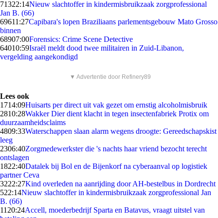
713
22:14
Nieuw slachtoffer in kindermisbruikzaak zorgprofessional
Jan B. (66)
696
11:27
Capibara's lopen Braziliaans parlementsgebouw Mato Grosso
binnen
689
07:00
Forensics: Crime Scene Detective
640
10:59
Israël meldt dood twee militairen in Zuid-Libanon,
vergelding aangekondigd
▼ Advertentie door Refinery89
Lees ook
17
14:09
Huisarts per direct uit vak gezet om ernstig alcoholmisbruik
28
10:28
Wakker Dier dient klacht in tegen insectenfabriek Protix om
duurzaamheidsclaims
48
09:33
Waterschappen slaan alarm wegens droogte: Gereedschapskist
leeg
23
06:40
Zorgmedewerkster die 's nachts haar vriend bezocht terecht
ontslagen
18
22:40
Datalek bij Bol en de Bijenkorf na cyberaanval op logistiek
partner Ceva
32
22:27
Kind overleden na aanrijding door AH-bestelbus in Dordrecht
5
22:14
Nieuw slachtoffer in kindermisbruikzaak zorgprofessional Jan
B. (66)
11
20:24
Accell, moederbedrijf Sparta en Batavus, vraagt uitstel van