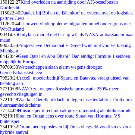
1501
22:27
Kind overleden na aanrijding door AH-bestelbus in
Dordrecht
1150
22:40
Datalek bij Bol en de Bijenkorf na cyberaanval op logistiek
partner Ceva
1126
20:44
Litouwen vindt opnieuw migrantentunnel onder grens met
Wit-Rusland
903
14:35
Onlyfans-model met G-cup wil als NASA-ambassadeur naar
maan
900
20:34
Progressieve Democraat El-Sayed wint nipt voorverkiezing
Michigan
844
20:49
Geen Qatar en Abu Dhabi? Dan eindigt Formule 1-seizoen
mogelijk in Europa
797
09:33
Waterschappen slaan alarm wegens droogte:
Gereedschapskist leeg
795
20:24
Accell, moederbedrijf Sparta en Batavus, vraagt uitstel van
betaling aan
777
10:08
NAVO zet wegens Russische provocatie 250% meer
gevechtsvliegtuigen in
772
10:28
Wakker Dier dient klacht in tegen insectenfabriek Protix om
duurzaamheidsclaims
771
14:09
Huisarts per direct uit vak gezet om ernstig alcoholmisbruik
762
10:16
Iran en Oman eens over route Straat van Hormuz, VS
buitenspel
754
10:32
Drone met explosieven bij Duits vliegveld voedt vrees voor
hybride aanval