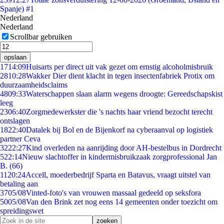
Spanje) #1
Nederland
Nederland
Scrollbar gebruiken
opslaan
17
14:09
Huisarts per direct uit vak gezet om ernstig alcoholmisbruik
28
10:28
Wakker Dier dient klacht in tegen insectenfabriek Protix om
duurzaamheidsclaims
48
09:33
Waterschappen slaan alarm wegens droogte: Gereedschapskist
leeg
23
06:40
Zorgmedewerkster die 's nachts haar vriend bezocht terecht
ontslagen
18
22:40
Datalek bij Bol en de Bijenkorf na cyberaanval op logistiek
partner Ceva
32
22:27
Kind overleden na aanrijding door AH-bestelbus in Dordrecht
5
22:14
Nieuw slachtoffer in kindermisbruikzaak zorgprofessional Jan
B. (66)
11
20:24
Accell, moederbedrijf Sparta en Batavus, vraagt uitstel van
betaling aan
37
05/08
Vinted-foto's van vrouwen massaal gedeeld op seksfora
50
05/08
Van den Brink zet nog eens 14 gemeenten onder toezicht om
spreidingswet