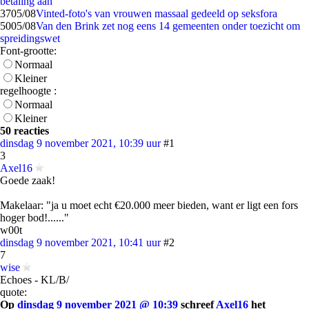
betaling aan
37
05/08
Vinted-foto's van vrouwen massaal gedeeld op seksfora
50
05/08
Van den Brink zet nog eens 14 gemeenten onder toezicht om
spreidingswet
Font-grootte:
Normaal
Kleiner
regelhoogte :
Normaal
Kleiner
50 reacties
dinsdag 9 november 2021, 10:39 uur
#1
3
Axel16
Goede zaak!
Makelaar: "ja u moet echt €20.000 meer bieden, want er ligt een fors
hoger bod!......"
w00t
dinsdag 9 november 2021, 10:41 uur
#2
7
wise
Echoes - KL/B/
quote:
Op
dinsdag 9 november 2021 @ 10:39
schreef
Axel16
het