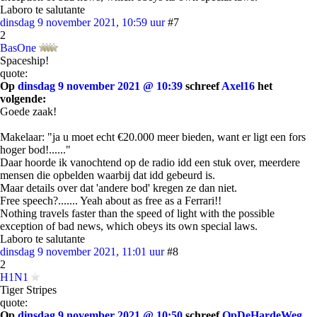
Laboro te salutante
dinsdag 9 november 2021, 10:59 uur
#7
2
BasOne
Spaceship!
quote:
Op
dinsdag 9 november 2021 @ 10:39
schreef
Axel16
het
volgende:
Goede zaak!
Makelaar: "ja u moet echt €20.000 meer bieden, want er ligt een fors
hoger bod!......"
Daar hoorde ik vanochtend op de radio idd een stuk over, meerdere
mensen die opbelden waarbij dat idd gebeurd is.
Maar details over dat 'andere bod' kregen ze dan niet.
Free speech?....... Yeah about as free as a Ferrari!!
Nothing travels faster than the speed of light with the possible
exception of bad news, which obeys its own special laws.
Laboro te salutante
dinsdag 9 november 2021, 11:01 uur
#8
2
H1N1
Tiger Stripes
quote:
Op
dinsdag 9 november 2021 @ 10:50
schreef
OpDeHardeWeg