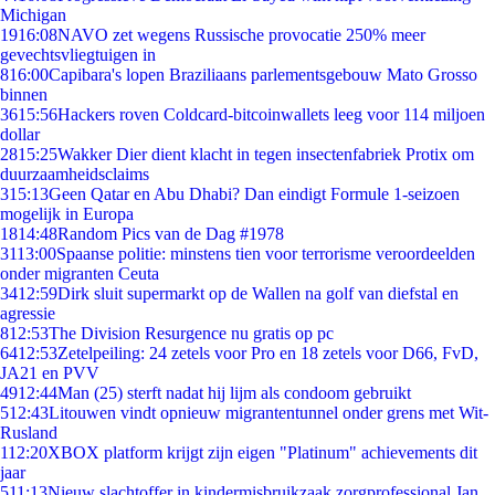
Michigan
19
16:08
NAVO zet wegens Russische provocatie 250% meer
gevechtsvliegtuigen in
8
16:00
Capibara's lopen Braziliaans parlementsgebouw Mato Grosso
binnen
36
15:56
Hackers roven Coldcard-bitcoinwallets leeg voor 114 miljoen
dollar
28
15:25
Wakker Dier dient klacht in tegen insectenfabriek Protix om
duurzaamheidsclaims
3
15:13
Geen Qatar en Abu Dhabi? Dan eindigt Formule 1-seizoen
mogelijk in Europa
18
14:48
Random Pics van de Dag #1978
31
13:00
Spaanse politie: minstens tien voor terrorisme veroordeelden
onder migranten Ceuta
34
12:59
Dirk sluit supermarkt op de Wallen na golf van diefstal en
agressie
8
12:53
The Division Resurgence nu gratis op pc
64
12:53
Zetelpeiling: 24 zetels voor Pro en 18 zetels voor D66, FvD,
JA21 en PVV
49
12:44
Man (25) sterft nadat hij lijm als condoom gebruikt
5
12:43
Litouwen vindt opnieuw migrantentunnel onder grens met Wit-
Rusland
1
12:20
XBOX platform krijgt zijn eigen "Platinum" achievements dit
jaar
5
11:13
Nieuw slachtoffer in kindermisbruikzaak zorgprofessional Jan