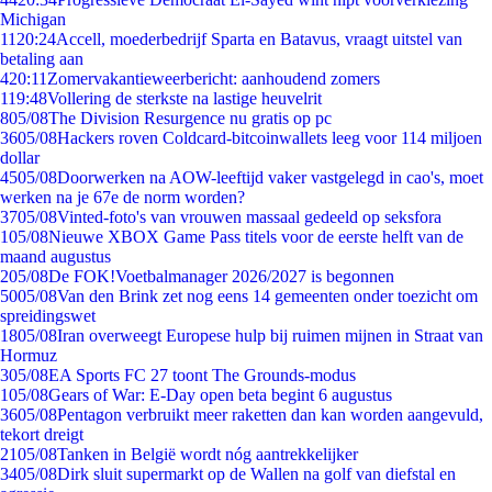
Michigan
11
20:24
Accell, moederbedrijf Sparta en Batavus, vraagt uitstel van
betaling aan
4
20:11
Zomervakantieweerbericht: aanhoudend zomers
1
19:48
Vollering de sterkste na lastige heuvelrit
8
05/08
The Division Resurgence nu gratis op pc
36
05/08
Hackers roven Coldcard-bitcoinwallets leeg voor 114 miljoen
dollar
45
05/08
Doorwerken na AOW-leeftijd vaker vastgelegd in cao's, moet
werken na je 67e de norm worden?
37
05/08
Vinted-foto's van vrouwen massaal gedeeld op seksfora
1
05/08
Nieuwe XBOX Game Pass titels voor de eerste helft van de
maand augustus
2
05/08
De FOK!Voetbalmanager 2026/2027 is begonnen
50
05/08
Van den Brink zet nog eens 14 gemeenten onder toezicht om
spreidingswet
18
05/08
Iran overweegt Europese hulp bij ruimen mijnen in Straat van
Hormuz
3
05/08
EA Sports FC 27 toont The Grounds-modus
1
05/08
Gears of War: E-Day open beta begint 6 augustus
36
05/08
Pentagon verbruikt meer raketten dan kan worden aangevuld,
tekort dreigt
21
05/08
Tanken in België wordt nóg aantrekkelijker
34
05/08
Dirk sluit supermarkt op de Wallen na golf van diefstal en