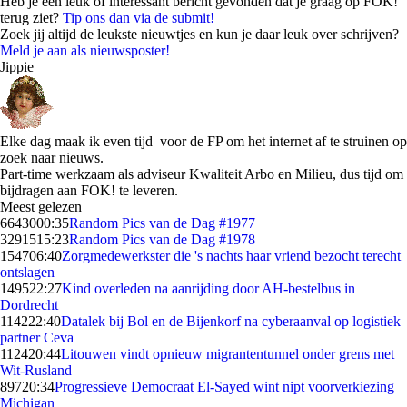
Heb je een leuk of interessant bericht gevonden dat je graag op FOK!
terug ziet?
Tip ons dan via de submit!
Zoek jij altijd de leukste nieuwtjes en kun je daar leuk over schrijven?
Meld je aan als nieuwsposter!
Jippie
Elke dag maak ik even tijd voor de FP om het internet af te struinen op
zoek naar nieuws.
Part-time werkzaam als adviseur Kwaliteit Arbo en Milieu, dus tijd om
bijdragen aan FOK! te leveren.
Meest gelezen
66430
00:35
Random Pics van de Dag #1977
32915
15:23
Random Pics van de Dag #1978
1547
06:40
Zorgmedewerkster die 's nachts haar vriend bezocht terecht
ontslagen
1495
22:27
Kind overleden na aanrijding door AH-bestelbus in
Dordrecht
1142
22:40
Datalek bij Bol en de Bijenkorf na cyberaanval op logistiek
partner Ceva
1124
20:44
Litouwen vindt opnieuw migrantentunnel onder grens met
Wit-Rusland
897
20:34
Progressieve Democraat El-Sayed wint nipt voorverkiezing
Michigan