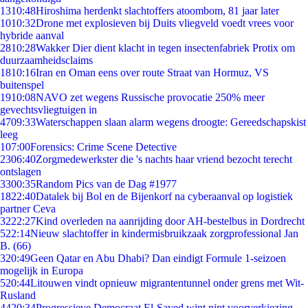
13
10:48
Hiroshima herdenkt slachtoffers atoombom, 81 jaar later
10
10:32
Drone met explosieven bij Duits vliegveld voedt vrees voor
hybride aanval
28
10:28
Wakker Dier dient klacht in tegen insectenfabriek Protix om
duurzaamheidsclaims
18
10:16
Iran en Oman eens over route Straat van Hormuz, VS
buitenspel
19
10:08
NAVO zet wegens Russische provocatie 250% meer
gevechtsvliegtuigen in
47
09:33
Waterschappen slaan alarm wegens droogte: Gereedschapskist
leeg
1
07:00
Forensics: Crime Scene Detective
23
06:40
Zorgmedewerkster die 's nachts haar vriend bezocht terecht
ontslagen
33
00:35
Random Pics van de Dag #1977
18
22:40
Datalek bij Bol en de Bijenkorf na cyberaanval op logistiek
partner Ceva
32
22:27
Kind overleden na aanrijding door AH-bestelbus in Dordrecht
5
22:14
Nieuw slachtoffer in kindermisbruikzaak zorgprofessional Jan
B. (66)
3
20:49
Geen Qatar en Abu Dhabi? Dan eindigt Formule 1-seizoen
mogelijk in Europa
5
20:44
Litouwen vindt opnieuw migrantentunnel onder grens met Wit-
Rusland
44
20:34
Progressieve Democraat El-Sayed wint nipt voorverkiezing