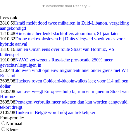
▼ Advertentie door Refinery89
Lees ook
38
10:59
Israël meldt dood twee militairen in Zuid-Libanon, vergelding
aangekondigd
12
10:48
Hiroshima herdenkt slachtoffers atoombom, 81 jaar later
10
10:32
Drone met explosieven bij Duits vliegveld voedt vrees voor
hybride aanval
18
10:16
Iran en Oman eens over route Straat van Hormuz, VS
buitenspel
19
10:08
NAVO zet wegens Russische provocatie 250% meer
gevechtsvliegtuigen in
5
20:44
Litouwen vindt opnieuw migrantentunnel onder grens met Wit-
Rusland
36
05/08
Hackers roven Coldcard-bitcoinwallets leeg voor 114 miljoen
dollar
18
05/08
Iran overweegt Europese hulp bij ruimen mijnen in Straat van
Hormuz
36
05/08
Pentagon verbruikt meer raketten dan kan worden aangevuld,
tekort dreigt
21
05/08
Tanken in België wordt nóg aantrekkelijker
Font-grootte:
Normaal
Kleiner