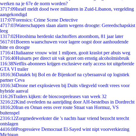
werken na je 67e de norm worden?
37
17:09
Israël meldt dood twee militairen in Zuid-Libanon, vergelding
aangekondigd
1
17:07
Forensics: Crime Scene Detective
47
17:03
Waterschappen slaan alarm wegens droogte: Gereedschapskist
leeg
13
17:02
Hiroshima herdenkt slachtoffers atoombom, 81 jaar later
56
17:01
Boeren waarschuwen voor lagere oogst door aanhoudende
hitte en droogte
17
16:41
Italiaanse vrouw wint 1 miljoen, gooit kraslot per abuis weg
17
16:40
Huisarts per direct uit vak gezet om ernstig alcoholmisbruik
1
16:38
Netflix-abonnees krijgen exclusieve early access tot uitgebreide
GTA VI trailer
18
16:36
Datalek bij Bol en de Bijenkorf na cyberaanval op logistiek
partner Ceva
10
16:34
Drone met explosieven bij Duits vliegveld voedt vrees voor
hybride aanval
1
16:26
Trailers kijken: de bioscoopreleases van week 32
32
16:22
Kind overleden na aanrijding door AH-bestelbus in Dordrecht
18
16:20
Iran en Oman eens over route Straat van Hormuz, VS
buitenspel
23
16:12
Zorgmedewerkster die 's nachts haar vriend bezocht terecht
ontslagen
44
16:08
Progressieve Democraat El-Sayed wint nipt voorverkiezing
Michigan