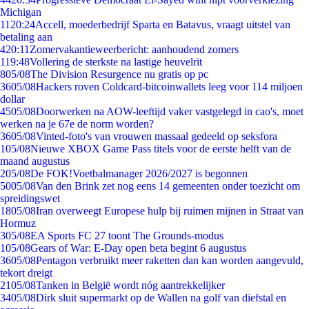
Michigan
11
20:24
Accell, moederbedrijf Sparta en Batavus, vraagt uitstel van
betaling aan
4
20:11
Zomervakantieweerbericht: aanhoudend zomers
1
19:48
Vollering de sterkste na lastige heuvelrit
8
05/08
The Division Resurgence nu gratis op pc
36
05/08
Hackers roven Coldcard-bitcoinwallets leeg voor 114 miljoen
dollar
45
05/08
Doorwerken na AOW-leeftijd vaker vastgelegd in cao's, moet
werken na je 67e de norm worden?
36
05/08
Vinted-foto's van vrouwen massaal gedeeld op seksfora
1
05/08
Nieuwe XBOX Game Pass titels voor de eerste helft van de
maand augustus
2
05/08
De FOK!Voetbalmanager 2026/2027 is begonnen
50
05/08
Van den Brink zet nog eens 14 gemeenten onder toezicht om
spreidingswet
18
05/08
Iran overweegt Europese hulp bij ruimen mijnen in Straat van
Hormuz
3
05/08
EA Sports FC 27 toont The Grounds-modus
1
05/08
Gears of War: E-Day open beta begint 6 augustus
36
05/08
Pentagon verbruikt meer raketten dan kan worden aangevuld,
tekort dreigt
21
05/08
Tanken in België wordt nóg aantrekkelijker
34
05/08
Dirk sluit supermarkt op de Wallen na golf van diefstal en