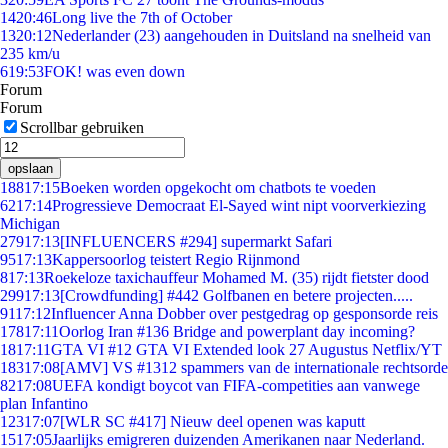
14
20:46
Long live the 7th of October
13
20:12
Nederlander (23) aangehouden in Duitsland na snelheid van
235 km/u
6
19:53
FOK! was even down
Forum
Forum
Scrollbar gebruiken
opslaan
188
17:15
Boeken worden opgekocht om chatbots te voeden
62
17:14
Progressieve Democraat El-Sayed wint nipt voorverkiezing
Michigan
279
17:13
[INFLUENCERS #294] supermarkt Safari
95
17:13
Kappersoorlog teistert Regio Rijnmond
8
17:13
Roekeloze taxichauffeur Mohamed M. (35) rijdt fietster dood
299
17:13
[Crowdfunding] #442 Golfbanen en betere projecten.....
91
17:12
Influencer Anna Dobber over pestgedrag op gesponsorde reis
178
17:11
Oorlog Iran #136 Bridge and powerplant day incoming?
18
17:11
GTA VI #12 GTA VI Extended look 27 Augustus Netflix/YT
183
17:08
[AMV] VS #1312 spammers van de internationale rechtsorde
82
17:08
UEFA kondigt boycot van FIFA-competities aan vanwege
plan Infantino
123
17:07
[WLR SC #417] Nieuw deel openen was kaputt
15
17:05
Jaarlijks emigreren duizenden Amerikanen naar Nederland.