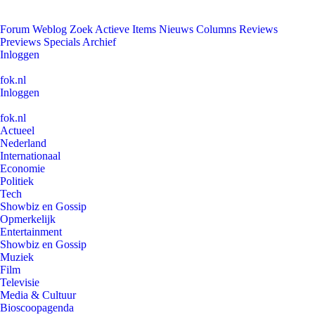
Forum
Weblog
Zoek
Actieve Items
Nieuws
Columns
Reviews
Previews
Specials
Archief
Inloggen
fok.nl
Inloggen
fok.nl
Actueel
Nederland
Internationaal
Economie
Politiek
Tech
Showbiz en Gossip
Opmerkelijk
Entertainment
Showbiz en Gossip
Muziek
Film
Televisie
Media & Cultuur
Bioscoopagenda