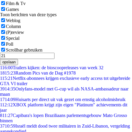
Film & Tv
Games
Toon berichten van deze types
Weblog
Column
(P)review
Special
Poll
Scrollbar gebruiken
opslaan
1
16:00
Trailers kijken: de bioscoopreleases van week 32
18
15:23
Random Pics van de Dag #1978
1
15:21
Netflix-abonnees krijgen exclusieve early access tot uitgebreide
GTA VI trailer
39
14:35
Onlyfans-model met G-cup wil als NASA-ambassadeur naar
maan
17
14:09
Huisarts per direct uit vak gezet om ernstig alcoholmisbruik
1
12:12
XBOX platform krijgt zijn eigen "Platinum" achievements dit
jaar
8
11:27
Capibara's lopen Braziliaans parlementsgebouw Mato Grosso
binnen
37
10:59
Israël meldt dood twee militairen in Zuid-Libanon, vergelding
aangekondigd