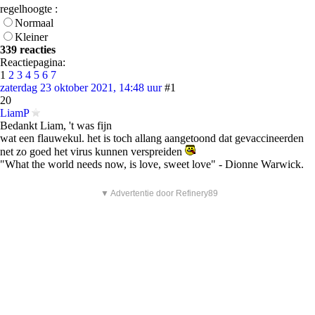
regelhoogte :
Normaal
Kleiner
339 reacties
Reactiepagina:
1
2
3
4
5
6
7
zaterdag 23 oktober 2021, 14:48 uur
#1
20
LiamP
Bedankt Liam, 't was fijn
wat een flauwekul. het is toch allang aangetoond dat gevaccineerden
net zo goed het virus kunnen verspreiden
"What the world needs now, is love, sweet love" - Dionne Warwick.
▼ Advertentie door Refinery89