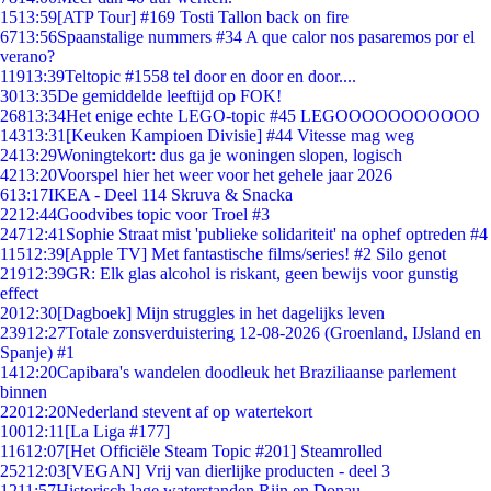
15
13:59
[ATP Tour] #169 Tosti Tallon back on fire
67
13:56
Spaanstalige nummers #34 A que calor nos pasaremos por el
verano?
119
13:39
Teltopic #1558 tel door en door en door....
30
13:35
De gemiddelde leeftijd op FOK!
268
13:34
Het enige echte LEGO-topic #45 LEGOOOOOOOOOOO
143
13:31
[Keuken Kampioen Divisie] #44 Vitesse mag weg
24
13:29
Woningtekort: dus ga je woningen slopen, logisch
42
13:20
Voorspel hier het weer voor het gehele jaar 2026
6
13:17
IKEA - Deel 114 Skruva & Snacka
22
12:44
Goodvibes topic voor Troel #3
247
12:41
Sophie Straat mist 'publieke solidariteit' na ophef optreden #4
115
12:39
[Apple TV] Met fantastische films/series! #2 Silo genot
219
12:39
GR: Elk glas alcohol is riskant, geen bewijs voor gunstig
effect
20
12:30
[Dagboek] Mijn struggles in het dagelijks leven
239
12:27
Totale zonsverduistering 12-08-2026 (Groenland, IJsland en
Spanje) #1
14
12:20
Capibara's wandelen doodleuk het Braziliaanse parlement
binnen
220
12:20
Nederland stevent af op watertekort
100
12:11
[La Liga #177]
116
12:07
[Het Officiële Steam Topic #201] Steamrolled
252
12:03
[VEGAN] Vrij van dierlijke producten - deel 3
12
11:57
Historisch lage waterstanden Rijn en Donau