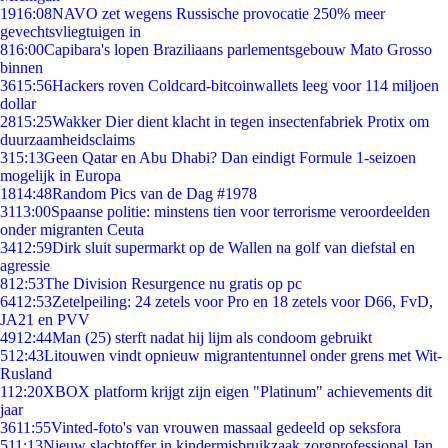
19
16:08
NAVO zet wegens Russische provocatie 250% meer
gevechtsvliegtuigen in
8
16:00
Capibara's lopen Braziliaans parlementsgebouw Mato Grosso
binnen
36
15:56
Hackers roven Coldcard-bitcoinwallets leeg voor 114 miljoen
dollar
28
15:25
Wakker Dier dient klacht in tegen insectenfabriek Protix om
duurzaamheidsclaims
3
15:13
Geen Qatar en Abu Dhabi? Dan eindigt Formule 1-seizoen
mogelijk in Europa
18
14:48
Random Pics van de Dag #1978
31
13:00
Spaanse politie: minstens tien voor terrorisme veroordeelden
onder migranten Ceuta
34
12:59
Dirk sluit supermarkt op de Wallen na golf van diefstal en
agressie
8
12:53
The Division Resurgence nu gratis op pc
64
12:53
Zetelpeiling: 24 zetels voor Pro en 18 zetels voor D66, FvD,
JA21 en PVV
49
12:44
Man (25) sterft nadat hij lijm als condoom gebruikt
5
12:43
Litouwen vindt opnieuw migrantentunnel onder grens met Wit-
Rusland
1
12:20
XBOX platform krijgt zijn eigen "Platinum" achievements dit
jaar
36
11:55
Vinted-foto's van vrouwen massaal gedeeld op seksfora
5
11:13
Nieuw slachtoffer in kindermisbruikzaak zorgprofessional Jan