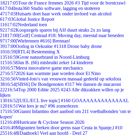
182
17:05
Tour de France femmes 2026 #3 Tijd voor de borstcrawl
6
17:04
Insta360 Studio software, lagging en stotteren
47
17:03
Huisarts doet haar werk onder invloed van alcohol
6
17:03
Global Justice Report
116
17:02
Nederland toen
92
17:02
Koopzegels sparen bij AH duurt straks 2x zo lang
218
17:00
[Golf] Centraal #18: Moving day, meestal naar beneden
97
17:00
[Wielrennen #616] Brennan!
39
17:00
Oorlog in Oekraïne #1318 Drone baby drone
10
16:59
[RTL4] Bestemming X
135
16:59
Grote natuurbrand in Noord-Limburg
115
16:58
Jan B. (66) misbruikt zeker 14 kinderen
10
16:57
Meest innovatieve game mechanics
27
16:57
2026 kan warmste jaar worden door El Nino
32
16:56
Vinted-foto's van vrouwen massaal gedeeld op seksfora
38
16:54
[SBS6] De Bondgenoten #317 We dansen de macaroni
222
16:54
Top 2000 Editie 2025 #243 Alle dikzakken willen op je
lijken
130
16:52
[UEL/ECL live topic] #160 GOAAAAAAAAAAAAAL
120
16:51
Wat lees je nu? #96 zomerlezen
171
16:50
Gianni Infantino doet aanbod om 211 voetbalbonden 'om te
kopen'
112
16:49
Hurricane & Cyclone Season 2026
43
16:49
Migranten breken door grens naar Ceuta in Spanje,l #10
255
16:48
[Dagboek] Veel aan hoofd - Deel 27