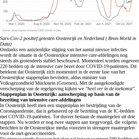
Sars-Cov-2 positief getesten Oostenrijk en Nederland ( Bron-World in
Data)
Ondanks een aanzienlijke stijging van het aantal nieuwe infecties
wordt de situatie in de Oostenrijkse intensive care-afdelingen nog
steeds als grotendeels stabiel beschouwd. Momenteel worden ongeveer
220 bedden op de intensive care bezet door COVID-19-patiënten. Dit
betekent dat Oostenrijk zich momenteel in de eerste fase van het
Oostenrijkse stappenplan bevinden, aldus minister van
Volksgezondheid Mückstein (Groenen). Met de aangekondigde
verscherping van de regelgeving kijken we
"heel ver in de toekomst".
Stappenplan in Oostenrijk: aanscherping op basis van de
bezetting van intensive care-afdelingen
In Oostenrijk heeft men een stappenplan ter bestrijding van de
Coronapandemie, dat is gebaseerd op de bezetting van de IC-bedden
met COVID-19-patiënten. Tot dusver bestaan de maatregelen uit drie
stappen. Nu worden er nog twee stappen aan toegevoegd, die volgens
berichten in de Oostenrijkse media voorzien in strengere maatregelen
voor de niet-gevaccineerden.
De nieuwe vierde fase van het plan zal ingaan wanneer 500 bedden op