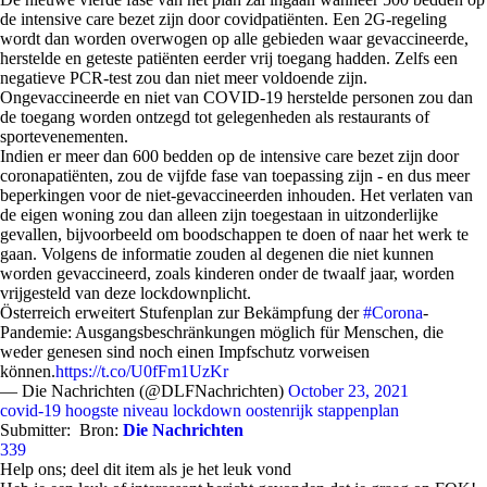
de intensive care bezet zijn door covidpatiënten. Een 2G-regeling
wordt dan worden overwogen op alle gebieden waar gevaccineerde,
herstelde en geteste patiënten eerder vrij toegang hadden. Zelfs een
negatieve PCR-test zou dan niet meer voldoende zijn.
Ongevaccineerde en niet van COVID-19 herstelde personen zou dan
de toegang worden ontzegd tot gelegenheden als restaurants of
sportevenementen.
Indien er meer dan 600 bedden op de intensive care bezet zijn door
coronapatiënten, zou de vijfde fase van toepassing zijn - en dus meer
beperkingen voor de niet-gevaccineerden inhouden. Het verlaten van
de eigen woning zou dan alleen zijn toegestaan in uitzonderlijke
gevallen, bijvoorbeeld om boodschappen te doen of naar het werk te
gaan. Volgens de informatie zouden al degenen die niet kunnen
worden gevaccineerd, zoals kinderen onder de twaalf jaar, worden
vrijgesteld van deze lockdownplicht.
Österreich erweitert Stufenplan zur Bekämpfung der
#Corona
-
Pandemie: Ausgangsbeschränkungen möglich für Menschen, die
weder genesen sind noch einen Impfschutz vorweisen
können.
https://t.co/U0fFm1UzKr
— Die Nachrichten (@DLFNachrichten)
October 23, 2021
covid-19
hoogste niveau
lockdown
oostenrijk
stappenplan
Submitter:
Bron:
Die Nachrichten
339
Help ons; deel dit item als je het leuk vond