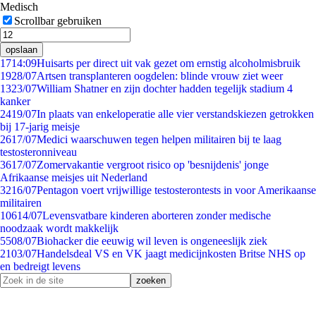
Medisch
Scrollbar gebruiken
opslaan
17
14:09
Huisarts per direct uit vak gezet om ernstig alcoholmisbruik
19
28/07
Artsen transplanteren oogdelen: blinde vrouw ziet weer
13
23/07
William Shatner en zijn dochter hadden tegelijk stadium 4
kanker
24
19/07
In plaats van enkeloperatie alle vier verstandskiezen getrokken
bij 17-jarig meisje
26
17/07
Medici waarschuwen tegen helpen militairen bij te laag
testosteronniveau
36
17/07
Zomervakantie vergroot risico op 'besnijdenis' jonge
Afrikaanse meisjes uit Nederland
32
16/07
Pentagon voert vrijwillige testosterontests in voor Amerikaanse
militairen
106
14/07
Levensvatbare kinderen aborteren zonder medische
noodzaak wordt makkelijk
55
08/07
Biohacker die eeuwig wil leven is ongeneeslijk ziek
21
03/07
Handelsdeal VS en VK jaagt medicijnkosten Britse NHS op
en bedreigt levens