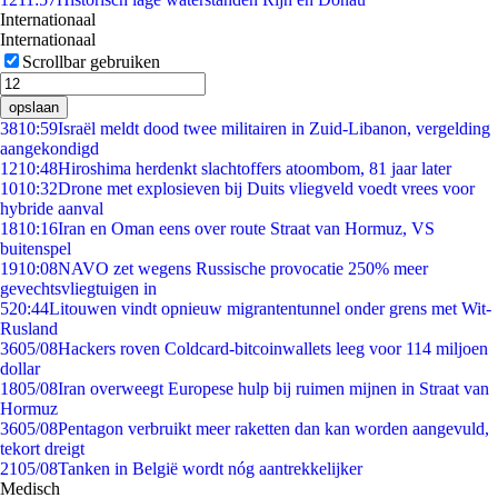
Internationaal
Internationaal
Scrollbar gebruiken
opslaan
38
10:59
Israël meldt dood twee militairen in Zuid-Libanon, vergelding
aangekondigd
12
10:48
Hiroshima herdenkt slachtoffers atoombom, 81 jaar later
10
10:32
Drone met explosieven bij Duits vliegveld voedt vrees voor
hybride aanval
18
10:16
Iran en Oman eens over route Straat van Hormuz, VS
buitenspel
19
10:08
NAVO zet wegens Russische provocatie 250% meer
gevechtsvliegtuigen in
5
20:44
Litouwen vindt opnieuw migrantentunnel onder grens met Wit-
Rusland
36
05/08
Hackers roven Coldcard-bitcoinwallets leeg voor 114 miljoen
dollar
18
05/08
Iran overweegt Europese hulp bij ruimen mijnen in Straat van
Hormuz
36
05/08
Pentagon verbruikt meer raketten dan kan worden aangevuld,
tekort dreigt
21
05/08
Tanken in België wordt nóg aantrekkelijker
Medisch