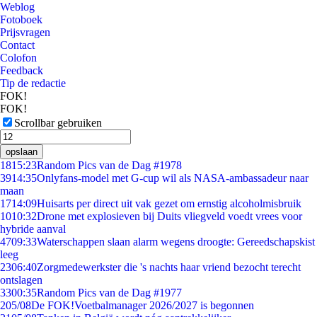
Weblog
Fotoboek
Prijsvragen
Contact
Colofon
Feedback
Tip de redactie
FOK!
FOK!
Scrollbar gebruiken
opslaan
18
15:23
Random Pics van de Dag #1978
39
14:35
Onlyfans-model met G-cup wil als NASA-ambassadeur naar
maan
17
14:09
Huisarts per direct uit vak gezet om ernstig alcoholmisbruik
10
10:32
Drone met explosieven bij Duits vliegveld voedt vrees voor
hybride aanval
47
09:33
Waterschappen slaan alarm wegens droogte: Gereedschapskist
leeg
23
06:40
Zorgmedewerkster die 's nachts haar vriend bezocht terecht
ontslagen
33
00:35
Random Pics van de Dag #1977
2
05/08
De FOK!Voetbalmanager 2026/2027 is begonnen