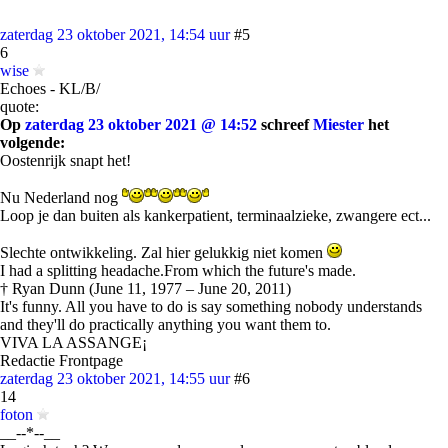
zaterdag 23 oktober 2021, 14:54 uur
#5
6
wise
Echoes - KL/B/
quote:
Op
zaterdag 23 oktober 2021 @ 14:52
schreef
Miester
het
volgende:
Oostenrijk snapt het!
Nu Nederland nog
Loop je dan buiten als kankerpatient, terminaalzieke, zwangere ect...
Slechte ontwikkeling. Zal hier gelukkig niet komen
I had a splitting headache.From which the future's made.
† Ryan Dunn (June 11, 1977 – June 20, 2011)
It's funny. All you have to do is say something nobody understands
and they'll do practically anything you want them to.
VIVA LA ASSANGE¡
Redactie Frontpage
zaterdag 23 oktober 2021, 14:55 uur
#6
14
foton
__--*--__