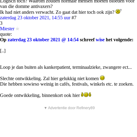
Logisch toch? Waarom zouden normale mensen moeten bloeden voor
van die domme antivaxers?
Ik had niet anders verwacht. Zo gaat dat hier toch ook zijn?
zaterdag 23 oktober 2021, 14:55 uur
#7
3
Miester
quote:
Op
zaterdag 23 oktober 2021 @ 14:54
schreef
wise
het volgende:
[..]
Loop je dan buiten als kankerpatient, terminaalzieke, zwangere ect...
Slechte ontwikkeling. Zal hier gelukkig niet komen
Die hebben sowieso weinig in cafés, festivals, winkels etc. te zoeken.
Goede ontwikkeling, binnenkort ook hier
▼ Advertentie door Refinery89