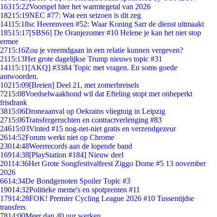
163
15:22
Voorspel hier het warmtegetal van 2026
182
15:19
NEC #77: Wat een seizoen is dit zeg
141
15:18
sc Heerenveen #52: Waar Koning Sarr de dienst uitmaakt
185
15:17
[SBS6] De Oranjezomer #10 Helene je kan het niet stop
ermee
27
15:16
Zou je vreemdgaan in een relatie kunnen vergeven?
21
15:13
Het grote dagelijkse Trump nieuws topic #31
141
15:11
[AKQ] #3384 Topic met vragen. En soms goede
antwoorden.
102
15:09
[Breien] Deel 21, met zomerbreisels
72
15:08
Voedselwaakhond wil dat Efteling stopt met onbeperkt
frisdrank
38
15:06
Droneaanval op Oekrains vliegtuig in Leipzig
27
15:06
Transfergeruchten en contractverlenging #83
246
15:03
Vinted #15 nog-net-niet gratis en verzendgezeur
26
14:52
Forum werkt niet op Chrome
230
14:48
Weerrecords aan de lopende band
169
14:38
[PlayStation #184] Nieuw deel
201
14:36
Het Grote Songfestivalfeest Ziggo Dome #5 13 november
2026
66
14:34
De Bondgenoten Spoiler Topic #3
190
14:32
Politieke meme's en spotprenten #11
179
14:28
FOK! Premier Cycling League 2026 #10 Tussentijdse
transfers
78
14:00
Meer dan 40 uur werken.