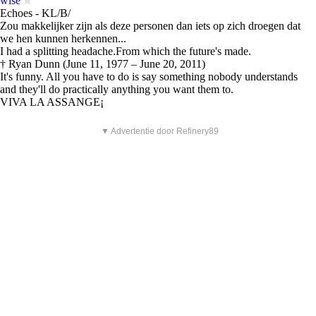
wise
Echoes - KL/B/
Zou makkelijker zijn als deze personen dan iets op zich droegen dat
we hen kunnen herkennen...
I had a splitting headache.From which the future's made.
† Ryan Dunn (June 11, 1977 – June 20, 2011)
It's funny. All you have to do is say something nobody understands
and they'll do practically anything you want them to.
VIVA LA ASSANGE¡
▼ Advertentie door Refinery89