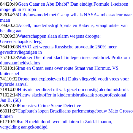
844
20:49
Geen Qatar en Abu Dhabi? Dan eindigt Formule 1-seizoen
mogelijk in Europa
826
14:35
Onlyfans-model met G-cup wil als NASA-ambassadeur naar
maan
794
20:24
Accell, moederbedrijf Sparta en Batavus, vraagt uitstel van
betaling aan
782
09:33
Waterschappen slaan alarm wegens droogte:
Gereedschapskist leeg
764
10:08
NAVO zet wegens Russische provocatie 250% meer
gevechtsvliegtuigen in
757
10:28
Wakker Dier dient klacht in tegen insectenfabriek Protix om
duurzaamheidsclaims
750
10:16
Iran en Oman eens over route Straat van Hormuz, VS
buitenspel
741
10:32
Drone met explosieven bij Duits vliegveld voedt vrees voor
hybride aanval
718
14:09
Huisarts per direct uit vak gezet om ernstig alcoholmisbruik
710
22:14
Nieuw slachtoffer in kindermisbruikzaak zorgprofessional
Jan B. (66)
682
07:00
Forensics: Crime Scene Detective
680
11:27
Capibara's lopen Braziliaans parlementsgebouw Mato Grosso
binnen
617
10:59
Israël meldt dood twee militairen in Zuid-Libanon,
vergelding aangekondigd