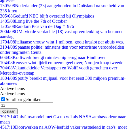
agressie
13
05/08
Nederlander (23) aangehouden in Duitsland na snelheid van
235 km/u
3
05/08
Gedurfd NEC blijft overeind bij Olympiakos
14
05/08
Long live the 7th of October
12
05/08
Random Pics van de Dag #1976
20
04/08
OM: vierde verdachte (18) vast op verdenking van beramen
aanslag
17
04/08
Italiaanse vrouw wint 1 miljoen, gooit kraslot per abuis weg
31
04/08
Spaanse politie: minstens tien voor terrorisme veroordeelden
onder migranten Ceuta
6
04/08
Kraftwerk brengt ruimteschip terug naar Eindhoven
1
04/08
Reusser wint tijdrit en neemt geel over, Nooijen knap tweede
7
04/08
Vakantiekiekje Verstappen en Wolff voedt geruchten over
Mercedes-overstap
18
04/08
Spotify bereikt mijlpaal, voor het eerst 300 miljoen premium-
abonnees
Actieve items
Actieve items
Scrollbar gebruiken
opslaan
39
17:14
Onlyfans-model met G-cup wil als NASA-ambassadeur naar
maan
45
17:10
Doorwerken na AOW-leeftijd vaker vastgelegd in cao's, moet