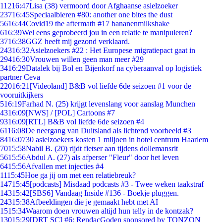
112
16:47
Lisa (38) vermoord door Afghaanse asielzoeker
237
16:45
Speciaalbieren #80: another one bites the dust
56
16:44
Covid19 the aftermath #17 bananenmilkshake
6
16:39
Wel eens geprobeerd jou in een relatie te manipuleren?
37
16:38
GGZ heeft mij gezond verklaard.
243
16:32
Asielzoekers #22 : Het Europese migratiepact gaat in
294
16:30
Vrouwen willen geen man meer #29
34
16:29
Datalek bij Bol en Bijenkorf na cyberaanval op logistiek
partner Ceva
220
16:21
[Videoland] B&B vol liefde 6de seizoen #1 voor de
vooruitkijkers
5
16:19
Farhad N. (25) krijgt levenslang voor aanslag Munchen
43
16:09
[NWS] / [POL] Cartoons #7
93
16:09
[RTL] B&B vol liefde 6de seizoen #4
61
16:08
De neergang van Duitsland als lichtend voorbeeld #3
84
16:07
30 asielzoekers kosten 1 miljoen in hotel centrum Haarlem
70
15:58
Nabil B. (20) rijdt fietser aan tijdens dollemansrit
56
15:56
Abdul A. (27) als afperser "Fleur" door het leven
64
15:56
Afvallen met injecties #4
11
15:45
Hoe ga jij om met een relatiebreuk?
147
15:45
[podcasts] Misdaad podcasts #3 - Twee weken taakstraf
143
15:42
[SBS6] Vandaag Inside #136 - Boekje pluggen.
243
15:38
Afbeeldingen die je gemaakt hebt met AI
15
15:34
Waarom doen vrouwen altijd hun telly in de kontzak?
130
15:29
[DRT SC] #6: RendacGoden sponsored by TONZON