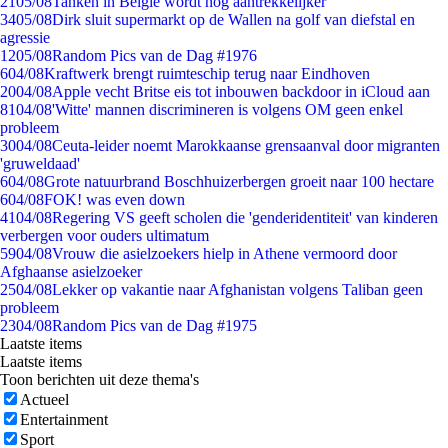
21
05/08
Tanken in België wordt nóg aantrekkelijker
34
05/08
Dirk sluit supermarkt op de Wallen na golf van diefstal en
agressie
12
05/08
Random Pics van de Dag #1976
6
04/08
Kraftwerk brengt ruimteschip terug naar Eindhoven
20
04/08
Apple vecht Britse eis tot inbouwen backdoor in iCloud aan
81
04/08
'Witte' mannen discrimineren is volgens OM geen enkel
probleem
30
04/08
Ceuta-leider noemt Marokkaanse grensaanval door migranten
'gruweldaad'
6
04/08
Grote natuurbrand Boschhuizerbergen groeit naar 100 hectare
6
04/08
FOK! was even down
41
04/08
Regering VS geeft scholen die 'genderidentiteit' van kinderen
verbergen voor ouders ultimatum
59
04/08
Vrouw die asielzoekers hielp in Athene vermoord door
Afghaanse asielzoeker
25
04/08
Lekker op vakantie naar Afghanistan volgens Taliban geen
probleem
23
04/08
Random Pics van de Dag #1975
Laatste items
Laatste items
Toon berichten uit deze thema's
Actueel
Entertainment
Sport