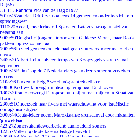
B. (66)
33
11:13
Random Pics van de Dag #1977
50
10:45
Van den Brink zet nog eens 14 gemeenten onder toezicht om
spreidingswet
11
10:20
Accell, moederbedrijf Sparta en Batavus, vraagt uitstel van
betaling aan
90
09:59
'Belgische' jongeren terroriseren Galderse Meren, maar Boa's
pakken topless zonnen aan
79
09:56
In veel gemeenten helemaal geen vuurwerk meer met oud en
nieuw
34
09:49
Albert Heijn halveert tempo van Koopzegels sparen vanaf
september
19
09:45
Ruim 1 op de 7 Nederlanders gaan deze zomer onverzekerd
op reis
21
08:36
Tanken in België wordt nóg aantrekkelijker
6
08:06
Kraftwerk brengt ruimteschip terug naar Eindhoven
18
07:49
Iran overweegt Europese hulp bij ruimen mijnen in Straat van
Hormuz
23
00:51
Onderzoek naar flyers met waarschuwing voor 'Israëlische
oorlogsmisdadigers'
30
00:44
Ceuta-leider noemt Marokkaanse grensaanval door migranten
'gruweldaad'
4
23:27
Zomervakantieweerbericht: aanhoudend zomers
1
22:57
Vollering de sterkste na lastige heuvelrit
3
20:59
EA Sports FC 27 toont The Grounds-modus