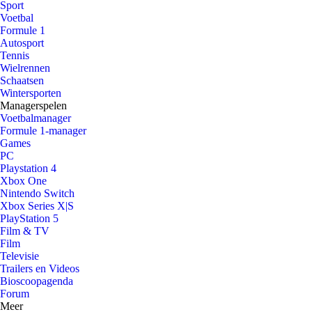
Sport
Voetbal
Formule 1
Autosport
Tennis
Wielrennen
Schaatsen
Wintersporten
Managerspelen
Voetbalmanager
Formule 1-manager
Games
PC
Playstation 4
Xbox One
Nintendo Switch
Xbox Series X|S
PlayStation 5
Film & TV
Film
Televisie
Trailers en Videos
Bioscoopagenda
Forum
Meer