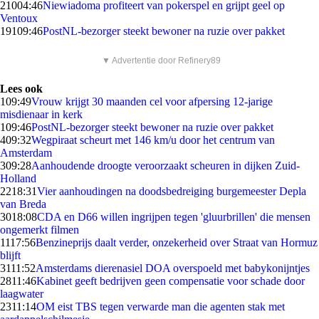
210
04:46
Niewiadoma profiteert van pokerspel en grijpt geel op
Ventoux
191
09:46
PostNL-bezorger steekt bewoner na ruzie over pakket
▼ Advertentie door Refinery89
Lees ook
1
09:49
Vrouw krijgt 30 maanden cel voor afpersing 12-jarige
misdienaar in kerk
1
09:46
PostNL-bezorger steekt bewoner na ruzie over pakket
4
09:32
Wegpiraat scheurt met 146 km/u door het centrum van
Amsterdam
3
09:28
Aanhoudende droogte veroorzaakt scheuren in dijken Zuid-
Holland
22
18:31
Vier aanhoudingen na doodsbedreiging burgemeester Depla
van Breda
30
18:08
CDA en D66 willen ingrijpen tegen 'gluurbrillen' die mensen
ongemerkt filmen
11
17:56
Benzineprijs daalt verder, onzekerheid over Straat van Hormuz
blijft
31
11:52
Amsterdams dierenasiel DOA overspoeld met babykonijntjes
28
11:46
Kabinet geeft bedrijven geen compensatie voor schade door
laagwater
23
11:14
OM eist TBS tegen verwarde man die agenten stak met