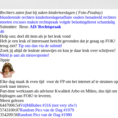
Rechters zaten fout bij zaken kindertoeslagen ( Foto-Pixabay)
blunderende rechters
kindertoeslagenaffaire
ouders benadeeld
rechters
moeten excuses maken
rechtspraak volgde belastingdienst
schandalig
Submitter:
Bron:
AD/ Rechtspraak
46
Help ons; deel dit item als je het leuk vond
Heb je een leuk of interessant bericht gevonden dat je graag op FOK!
terug ziet?
Tip ons dan via de submit!
Zoek jij altijd de leukste nieuwtjes en kun je daar leuk over schrijven?
Meld je aan als nieuwsposter!
Jippie
Elke dag maak ik even tijd voor de FP om het internet af te struinen op
zoek naar nieuws.
Part-time werkzaam als adviseur Kwaliteit Arbo en Milieu, dus tijd om
bijdragen aan FOK! te leveren.
Meest gelezen
64470
06:54
VrijMiBabes #316 (not very sfw!)
57431
00:07
Random Pics van de Dag #1979
3542
09:56
Random Pics van de Dag #1980