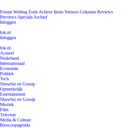
Forum
Weblog
Zoek
Actieve Items
Nieuws
Columns
Reviews
Previews
Specials
Archief
Inloggen
fok.nl
Inloggen
fok.nl
Actueel
Nederland
Internationaal
Economie
Politiek
Tech
Showbiz en Gossip
Opmerkelijk
Entertainment
Showbiz en Gossip
Muziek
Film
Televisie
Media & Cultuur
Bioscoopagenda