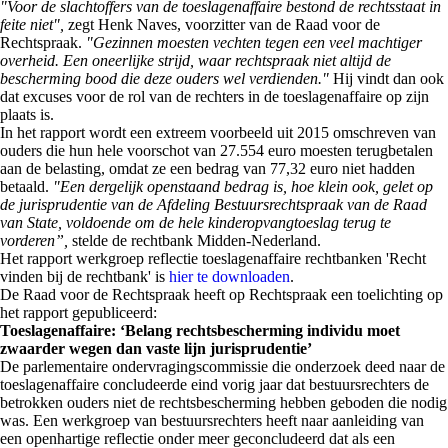
"Voor de slachtoffers van de toeslagenaffaire bestond de rechtsstaat in
feite niet",
zegt Henk Naves, voorzitter van de Raad voor de
Rechtspraak.
"Gezinnen moesten vechten tegen een veel machtiger
overheid. Een oneerlijke strijd, waar rechtspraak niet altijd de
bescherming bood die deze ouders wel verdienden."
Hij vindt dan ook
dat excuses voor de rol van de rechters in de toeslagenaffaire op zijn
plaats is.
In het rapport wordt een extreem voorbeeld uit 2015 omschreven van
ouders die hun hele voorschot van 27.554 euro moesten terugbetalen
aan de belasting, omdat ze een bedrag van 77,32 euro niet hadden
betaald.
"Een dergelijk openstaand bedrag is, hoe klein ook, gelet op
de jurisprudentie van de Afdeling Bestuursrechtspraak van de Raad
van State, voldoende om de hele kinderopvangtoeslag terug te
vorderen”,
stelde de rechtbank Midden-Nederland.
Het rapport werkgroep reflectie toeslagenaffaire rechtbanken 'Recht
vinden bij de rechtbank' is
hier te downloaden
.
De Raad voor de Rechtspraak heeft op Rechtspraak een toelichting op
het rapport gepubliceerd:
Toeslagenaffaire: ‘Belang rechtsbescherming individu moet
zwaarder wegen dan vaste lijn jurisprudentie’
De parlementaire ondervragingscommissie die onderzoek deed naar de
toeslagenaffaire concludeerde eind vorig jaar dat bestuursrechters de
betrokken ouders niet de rechtsbescherming hebben geboden die nodig
was. Een werkgroep van bestuursrechters heeft naar aanleiding van
een openhartige reflectie onder meer geconcludeerd dat als een