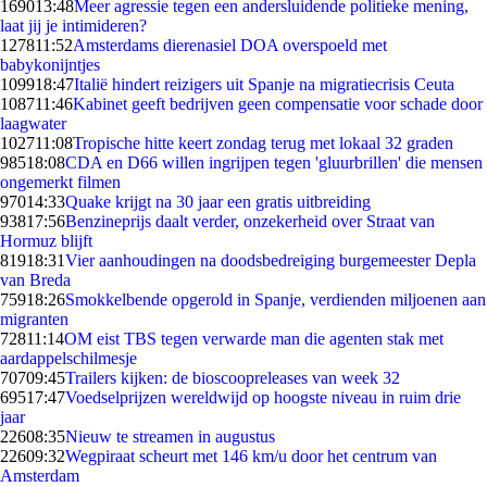
1690
13:48
Meer agressie tegen een andersluidende politieke mening,
laat jij je intimideren?
1278
11:52
Amsterdams dierenasiel DOA overspoeld met
babykonijntjes
1099
18:47
Italië hindert reizigers uit Spanje na migratiecrisis Ceuta
1087
11:46
Kabinet geeft bedrijven geen compensatie voor schade door
laagwater
1027
11:08
Tropische hitte keert zondag terug met lokaal 32 graden
985
18:08
CDA en D66 willen ingrijpen tegen 'gluurbrillen' die mensen
ongemerkt filmen
970
14:33
Quake krijgt na 30 jaar een gratis uitbreiding
938
17:56
Benzineprijs daalt verder, onzekerheid over Straat van
Hormuz blijft
819
18:31
Vier aanhoudingen na doodsbedreiging burgemeester Depla
van Breda
759
18:26
Smokkelbende opgerold in Spanje, verdienden miljoenen aan
migranten
728
11:14
OM eist TBS tegen verwarde man die agenten stak met
aardappelschilmesje
707
09:45
Trailers kijken: de bioscoopreleases van week 32
695
17:47
Voedselprijzen wereldwijd op hoogste niveau in ruim drie
jaar
226
08:35
Nieuw te streamen in augustus
226
09:32
Wegpiraat scheurt met 146 km/u door het centrum van
Amsterdam