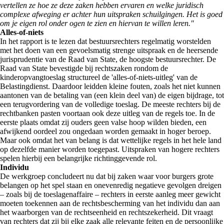
vertellen ze hoe ze deze zaken hebben ervaren en welke juridisch
complexe afweging er achter hun uitspraken schuilgingen. Het is goed
om je eigen rol onder ogen te zien en hiervan te willen leren."
Alles-of-niets
In het rapport is te lezen dat bestuursrechters regelmatig worstelden
met het doen van een gevoelsmatig strenge uitspraak en de heersende
jurisprudentie van de Raad van State, de hoogste bestuursrechter. De
Raad van State bevestigde bij rechtszaken rondom de
kinderopvangtoeslag structureel de 'alles-of-niets-uitleg' van de
Belastingdienst. Daardoor leidden kleine fouten, zoals het niet kunnen
aantonen van de betaling van (een klein deel van) de eigen bijdrage, tot
een terugvordering van de volledige toeslag. De meeste rechters bij de
rechtbanken pasten voortaan ook deze uitleg van de regels toe. In de
eerste plaats omdat zij ouders geen valse hoop wilden bieden, een
afwijkend oordeel zou ongedaan worden gemaakt in hoger beroep.
Maar ook omdat het van belang is dat wettelijke regels in het hele land
op dezelfde manier worden toegepast. Uitspraken van hogere rechters
spelen hierbij een belangrijke richtinggevende rol.
Individu
De werkgroep concludeert nu dat bij zaken waar voor burgers grote
belangen op het spel staan en onevenredig negatieve gevolgen dreigen
– zoals bij de toeslagenaffaire – rechters in eerste aanleg meer gewicht
moeten toekennen aan de rechtsbescherming van het individu dan aan
het waarborgen van de rechtseenheid en rechtszekerheid. Dit vraagt
van rechters dat zij bij elke zaak alle relevante feiten en de persoonlijke