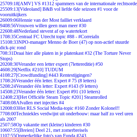
257
09:18
[AMV] VS #1312 spammers van de internationale rechtsorde
255
09:13
[Videoland] B&B vol liefde 6de seizoen #1 voor de
vooruitkijkers
260
09:06
Hennie van der Most failliet verklaard
94
08:56
Vrouwen willen geen man meer #30
226
08:48
Nederland stevent af op watertekort
17
08:35
Centraal FC Utrecht topic #88 - #CorreiaIn
151
08:33
NPO-manager Menno de Boer (47) op non-actief stuurde
dick-pic rond
7
08:31
Draai hier alle platen in je platenkast #32 (The Torture Never
Stops)
202
08:30
Verander een letter expert (7lettereditie) #50
46
08:29
[Netflix #210] TUDUM
41
08:27
[Crowdfunding] #443 Rentestijgingen?
17
08:26
Verander één letter. Expert # 75 (8 letters)
52
08:24
Verander één letter: Expert #143 (9 letters)
145
08:23
Verander één letter: Expert #91 (10 letters)
124
08:23
[Het Officiële Steam Topic #201] Steamrolled
74
08:08
Afvallen met injecties #4
120
08:03
Het RLS Social Media-topic #160 Zonder Kolonel!!
77
08:00
Techniekles verdwijnt uit onderbouw: maar half zo veel uren
als 2007
25
07:58
Op vakantie met (kleine) kinderen #30
106
07:55
[Breien] Deel 21, met zomerbreisels
11
07:55
Opmerkelijke foto's van Funda #243