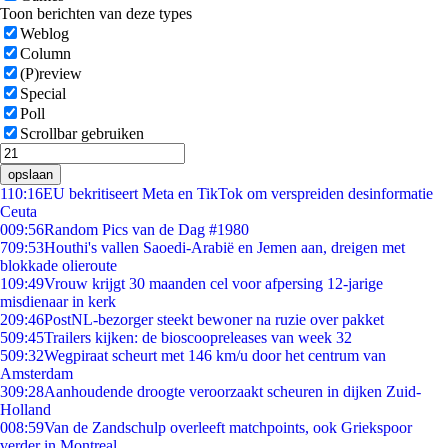
Toon berichten van deze types
Weblog
Column
(P)review
Special
Poll
Scrollbar gebruiken
opslaan
1
10:16
EU bekritiseert Meta en TikTok om verspreiden desinformatie
Ceuta
0
09:56
Random Pics van de Dag #1980
7
09:53
Houthi's vallen Saoedi-Arabië en Jemen aan, dreigen met
blokkade olieroute
1
09:49
Vrouw krijgt 30 maanden cel voor afpersing 12-jarige
misdienaar in kerk
2
09:46
PostNL-bezorger steekt bewoner na ruzie over pakket
5
09:45
Trailers kijken: de bioscoopreleases van week 32
5
09:32
Wegpiraat scheurt met 146 km/u door het centrum van
Amsterdam
3
09:28
Aanhoudende droogte veroorzaakt scheuren in dijken Zuid-
Holland
0
08:59
Van de Zandschulp overleeft matchpoints, ook Griekspoor
verder in Montreal