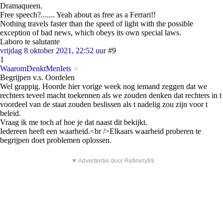
Dramaqueen.
Free speech?....... Yeah about as free as a Ferrari!!
Nothing travels faster than the speed of light with the possible
exception of bad news, which obeys its own special laws.
Laboro te salutante
vrijdag 8 oktober 2021, 22:52 uur
#9
1
WaaromDenktMenIets
Begrijpen v.s. Oordelen
Wel grappig. Hoorde hier vorige week nog iemand zeggen dat we
rechters teveel macht toekennen als we zouden denken dat rechters in t
voordeel van de staat zouden beslissen als t nadelig zou zijn voor t
beleid.
Vraag ik me toch af hoe je dat naast dit bekijkt.
Iedereen heeft een waarheid.<br />Elkaars waarheid proberen te
begrijpen doet problemen oplossen.
▼ Advertentie door Refinery89