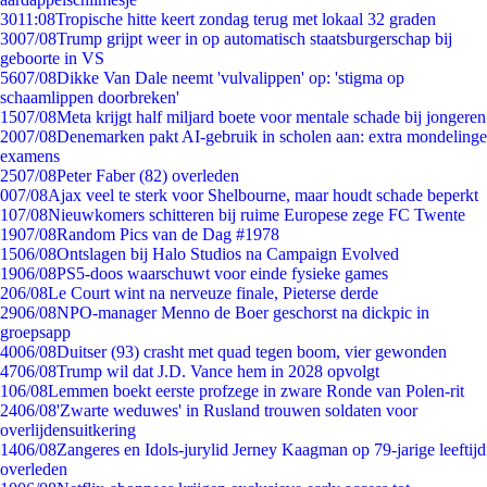
30
11:08
Tropische hitte keert zondag terug met lokaal 32 graden
30
07/08
Trump grijpt weer in op automatisch staatsburgerschap bij
geboorte in VS
56
07/08
Dikke Van Dale neemt 'vulvalippen' op: 'stigma op
schaamlippen doorbreken'
15
07/08
Meta krijgt half miljard boete voor mentale schade bij jongeren
20
07/08
Denemarken pakt AI-gebruik in scholen aan: extra mondelinge
examens
25
07/08
Peter Faber (82) overleden
0
07/08
Ajax veel te sterk voor Shelbourne, maar houdt schade beperkt
1
07/08
Nieuwkomers schitteren bij ruime Europese zege FC Twente
19
07/08
Random Pics van de Dag #1978
15
06/08
Ontslagen bij Halo Studios na Campaign Evolved
19
06/08
PS5-doos waarschuwt voor einde fysieke games
2
06/08
Le Court wint na nerveuze finale, Pieterse derde
29
06/08
NPO-manager Menno de Boer geschorst na dickpic in
groepsapp
40
06/08
Duitser (93) crasht met quad tegen boom, vier gewonden
47
06/08
Trump wil dat J.D. Vance hem in 2028 opvolgt
1
06/08
Lemmen boekt eerste profzege in zware Ronde van Polen-rit
24
06/08
'Zwarte weduwes' in Rusland trouwen soldaten voor
overlijdensuitkering
14
06/08
Zangeres en Idols-jurylid Jerney Kaagman op 79-jarige leeftijd
overleden