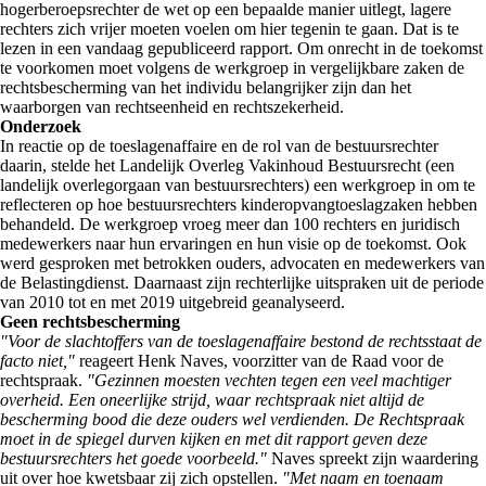
hogerberoepsrechter de wet op een bepaalde manier uitlegt, lagere
rechters zich vrijer moeten voelen om hier tegenin te gaan. Dat is te
lezen in een vandaag gepubliceerd rapport. Om onrecht in de toekomst
te voorkomen moet volgens de werkgroep in vergelijkbare zaken de
rechtsbescherming van het individu belangrijker zijn dan het
waarborgen van rechtseenheid en rechtszekerheid.
Onderzoek
In reactie op de toeslagenaffaire en de rol van de bestuursrechter
daarin, stelde het Landelijk Overleg Vakinhoud Bestuursrecht (een
landelijk overlegorgaan van bestuursrechters) een werkgroep in om te
reflecteren op hoe bestuursrechters kinderopvangtoeslagzaken hebben
behandeld. De werkgroep vroeg meer dan 100 rechters en juridisch
medewerkers naar hun ervaringen en hun visie op de toekomst. Ook
werd gesproken met betrokken ouders, advocaten en medewerkers van
de Belastingdienst. Daarnaast zijn rechterlijke uitspraken uit de periode
van 2010 tot en met 2019 uitgebreid geanalyseerd.
Geen rechtsbescherming
"Voor de slachtoffers van de toeslagenaffaire bestond de rechtsstaat de
facto niet,"
reageert Henk Naves, voorzitter van de Raad voor de
rechtspraak.
"Gezinnen moesten vechten tegen een veel machtiger
overheid. Een oneerlijke strijd, waar rechtspraak niet altijd de
bescherming bood die deze ouders wel verdienden. De Rechtspraak
moet in de spiegel durven kijken en met dit rapport geven deze
bestuursrechters het goede voorbeeld."
Naves spreekt zijn waardering
uit over hoe kwetsbaar zij zich opstellen.
"Met naam en toenaam