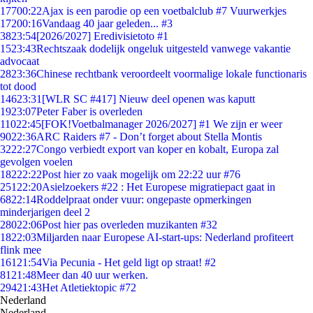
177
00:22
Ajax is een parodie op een voetbalclub #7 Vuurwerkjes
172
00:16
Vandaag 40 jaar geleden... #3
38
23:54
[2026/2027] Eredivisietoto #1
15
23:43
Rechtszaak dodelijk ongeluk uitgesteld vanwege vakantie
advocaat
28
23:36
Chinese rechtbank veroordeelt voormalige lokale functionaris
tot dood
146
23:31
[WLR SC #417] Nieuw deel openen was kaputt
19
23:07
Peter Faber is overleden
110
22:45
[FOK!Voetbalmanager 2026/2027] #1 We zijn er weer
90
22:36
ARC Raiders #7 - Don’t forget about Stella Montis
32
22:27
Congo verbiedt export van koper en kobalt, Europa zal
gevolgen voelen
182
22:22
Post hier zo vaak mogelijk om 22:22 uur #76
251
22:20
Asielzoekers #22 : Het Europese migratiepact gaat in
68
22:14
Roddelpraat onder vuur: ongepaste opmerkingen
minderjarigen deel 2
280
22:06
Post hier pas overleden muzikanten #32
18
22:03
Miljarden naar Europese AI-start-ups: Nederland profiteert
flink mee
161
21:54
Via Pecunia - Het geld ligt op straat! #2
81
21:48
Meer dan 40 uur werken.
294
21:43
Het Atletiektopic #72
Nederland
Nederland