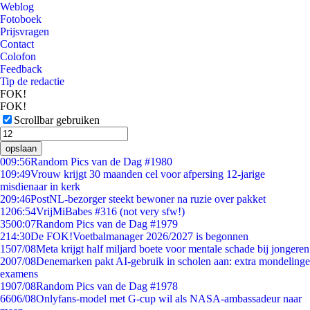
Weblog
Fotoboek
Prijsvragen
Contact
Colofon
Feedback
Tip de redactie
FOK!
FOK!
Scrollbar gebruiken
opslaan
0
09:56
Random Pics van de Dag #1980
1
09:49
Vrouw krijgt 30 maanden cel voor afpersing 12-jarige
misdienaar in kerk
2
09:46
PostNL-bezorger steekt bewoner na ruzie over pakket
12
06:54
VrijMiBabes #316 (not very sfw!)
35
00:07
Random Pics van de Dag #1979
2
14:30
De FOK!Voetbalmanager 2026/2027 is begonnen
15
07/08
Meta krijgt half miljard boete voor mentale schade bij jongeren
20
07/08
Denemarken pakt AI-gebruik in scholen aan: extra mondelinge
examens
19
07/08
Random Pics van de Dag #1978
66
06/08
Onlyfans-model met G-cup wil als NASA-ambassadeur naar