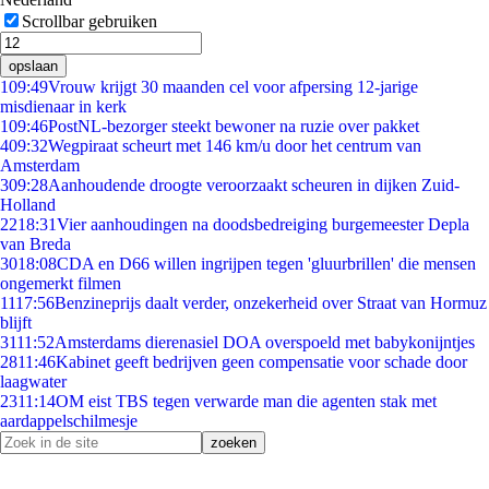
Scrollbar gebruiken
opslaan
1
09:49
Vrouw krijgt 30 maanden cel voor afpersing 12-jarige
misdienaar in kerk
1
09:46
PostNL-bezorger steekt bewoner na ruzie over pakket
4
09:32
Wegpiraat scheurt met 146 km/u door het centrum van
Amsterdam
3
09:28
Aanhoudende droogte veroorzaakt scheuren in dijken Zuid-
Holland
22
18:31
Vier aanhoudingen na doodsbedreiging burgemeester Depla
van Breda
30
18:08
CDA en D66 willen ingrijpen tegen 'gluurbrillen' die mensen
ongemerkt filmen
11
17:56
Benzineprijs daalt verder, onzekerheid over Straat van Hormuz
blijft
31
11:52
Amsterdams dierenasiel DOA overspoeld met babykonijntjes
28
11:46
Kabinet geeft bedrijven geen compensatie voor schade door
laagwater
23
11:14
OM eist TBS tegen verwarde man die agenten stak met
aardappelschilmesje