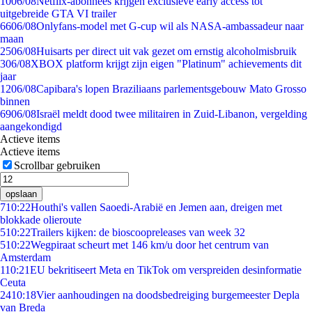
10
06/08
Netflix-abonnees krijgen exclusieve early access tot
uitgebreide GTA VI trailer
66
06/08
Onlyfans-model met G-cup wil als NASA-ambassadeur naar
maan
25
06/08
Huisarts per direct uit vak gezet om ernstig alcoholmisbruik
3
06/08
XBOX platform krijgt zijn eigen "Platinum" achievements dit
jaar
12
06/08
Capibara's lopen Braziliaans parlementsgebouw Mato Grosso
binnen
69
06/08
Israël meldt dood twee militairen in Zuid-Libanon, vergelding
aangekondigd
Actieve items
Actieve items
Scrollbar gebruiken
opslaan
7
10:22
Houthi's vallen Saoedi-Arabië en Jemen aan, dreigen met
blokkade olieroute
5
10:22
Trailers kijken: de bioscoopreleases van week 32
5
10:22
Wegpiraat scheurt met 146 km/u door het centrum van
Amsterdam
1
10:21
EU bekritiseert Meta en TikTok om verspreiden desinformatie
Ceuta
24
10:18
Vier aanhoudingen na doodsbedreiging burgemeester Depla
van Breda