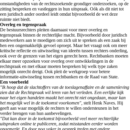
omstandigheden van de rechtszoekende grondiger onderzoeken, op de
zitting bespreken en vastleggen in hun uitspraak. Oók als dit niet tot
een juridisch ander oordeel leidt omdat bijvoorbeeld de wet deze
ruimte niet biedt.
Overleg en tegenspraak
De bestuursrechters pleiten daarnaast voor meer overleg en
tegenspraak binnen de rechterlijke macht. Bijvoorbeeld door juridisch
medewerkers aan te moedigen om zich uit te spreken als een zaak bij
hen een ongemakkelijk gevoel oproept. Maar het vraagt ook om meer
kritische reflectie en uitwisseling van ideeën tussen rechters onderling,
ook over de grenzen van het eigen gerecht heen. Rechtbanken moeten
elkaar meer opzoeken voor overleg over ontwikkelingen in de
rechtspraak en met elkaar moeten bespreken bij welk type zaken
mogelijk onrecht dreigt. Ook pleit de werkgroep voor betere
informatie-uitwisseling tussen rechtbanken en de Raad van State.
Een voorbeeld
"Ik hoop dat de slachtoffers van de toeslagenaffaire en de samenleving
zien dat de Rechtspraak wil leren van het verleden. Een eerlijke kijk
naar het eigen handelen maakt het onrecht niet ongedaan, maar kan
het mogelijk wel in de toekomst voorkomen",
stelt Henk Naves. Hij
geeft aan waar mogelijk de rechters te willen ondersteunen in het
verder brengen van hun aanbevelingen.
"Dat kan door in de toekomst bijvoorbeeld veel meer rechterlijke
uitspraken online te publiceren, zodat misstanden eerder worden
opgemerkt. En door nog vaker in gesprek treden met andere