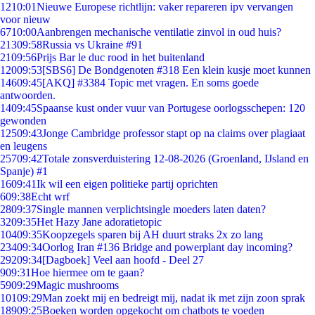
12
10:01
Nieuwe Europese richtlijn: vaker repareren ipv vervangen
voor nieuw
67
10:00
Aanbrengen mechanische ventilatie zinvol in oud huis?
213
09:58
Russia vs Ukraine #91
21
09:56
Prijs Bar le duc rood in het buitenland
120
09:53
[SBS6] De Bondgenoten #318 Een klein kusje moet kunnen
146
09:45
[AKQ] #3384 Topic met vragen. En soms goede
antwoorden.
14
09:45
Spaanse kust onder vuur van Portugese oorlogsschepen: 120
gewonden
125
09:43
Jonge Cambridge professor stapt op na claims over plagiaat
en leugens
257
09:42
Totale zonsverduistering 12-08-2026 (Groenland, IJsland en
Spanje) #1
16
09:41
Ik wil een eigen politieke partij oprichten
6
09:38
Echt wrf
28
09:37
Single mannen verplichtsingle moeders laten daten?
32
09:35
Het Hazy Jane adoratietopic
104
09:35
Koopzegels sparen bij AH duurt straks 2x zo lang
234
09:34
Oorlog Iran #136 Bridge and powerplant day incoming?
292
09:34
[Dagboek] Veel aan hoofd - Deel 27
9
09:31
Hoe hiermee om te gaan?
59
09:29
Magic mushrooms
101
09:29
Man zoekt mij en bedreigt mij, nadat ik met zijn zoon sprak
189
09:25
Boeken worden opgekocht om chatbots te voeden