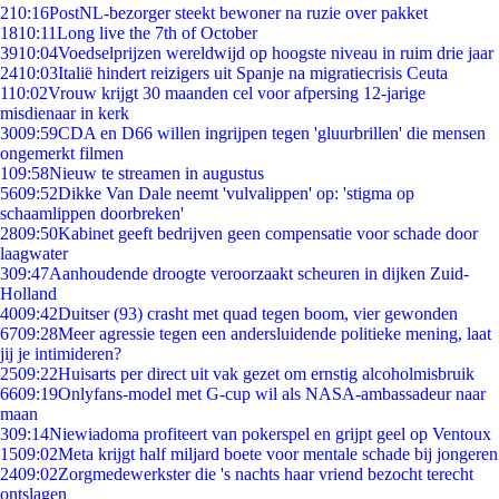
2
10:16
PostNL-bezorger steekt bewoner na ruzie over pakket
18
10:11
Long live the 7th of October
39
10:04
Voedselprijzen wereldwijd op hoogste niveau in ruim drie jaar
24
10:03
Italië hindert reizigers uit Spanje na migratiecrisis Ceuta
1
10:02
Vrouw krijgt 30 maanden cel voor afpersing 12-jarige
misdienaar in kerk
30
09:59
CDA en D66 willen ingrijpen tegen 'gluurbrillen' die mensen
ongemerkt filmen
1
09:58
Nieuw te streamen in augustus
56
09:52
Dikke Van Dale neemt 'vulvalippen' op: 'stigma op
schaamlippen doorbreken'
28
09:50
Kabinet geeft bedrijven geen compensatie voor schade door
laagwater
3
09:47
Aanhoudende droogte veroorzaakt scheuren in dijken Zuid-
Holland
40
09:42
Duitser (93) crasht met quad tegen boom, vier gewonden
67
09:28
Meer agressie tegen een andersluidende politieke mening, laat
jij je intimideren?
25
09:22
Huisarts per direct uit vak gezet om ernstig alcoholmisbruik
66
09:19
Onlyfans-model met G-cup wil als NASA-ambassadeur naar
maan
3
09:14
Niewiadoma profiteert van pokerspel en grijpt geel op Ventoux
15
09:02
Meta krijgt half miljard boete voor mentale schade bij jongeren
24
09:02
Zorgmedewerkster die 's nachts haar vriend bezocht terecht
ontslagen