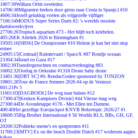
18
07:39
William Orbit overleden
147
06:38
Migranten breken door grens naar Ceuta in Spanje,l #10
46
06:34
Jezelf gelukkig voelen als vrijgezelle vijftiger
71
06:34
MODUS Super Series Darts #2: 's werelds mooiste
dartskweekvijver
277
06:26
Tropisch aquarium #73 - Het blijft toch kriebelen.
4
05:26
EK Atletiek 2026 te Birmingham #1
195
05:16
[SBS6] De Oranjezomer #10 Helene je kan het niet stop
ermee
249
05:15
[Centraal] Ruimtevaart / SpaceX #87 Rondje oceaan
233
04:34
Israel en Gaza #17
30
02:39
Transfergeruchten en contractverlenging #83
160
02:32
Oorlog in Oekraïne #1318 Drone baby drone
134
01:36
[DRT SC] #6: RendacGoden sponsored by TONZON
198
01:28
Tour de France femmes 2026 #4 op de Ventoux
6
01:21
Ps 5
116
01:03
[DAGBOEK] De weg naar balans #12
173
00:47
[Keuken Kampioen Divisie] #44 Vitesse mag weg
273
00:44
De Avondetappe #176 - Met Ellen ten Damme.
4
00:40
Het gezellige Eurojackpot KNVB Bekertopic 2026/27 #1
186
00:35
Big Brother International # 56 Worlds RLS, BBs, GH, GF,
OT
202
00:32
Politieke meme's en spotprenten #11
117
00:23
[MTV] Ex on the beach Double Dutch #17 wederom aapjes
kijken