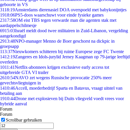
geboorte in VS
31
18:19
Amsterdams dierenasiel DOA overspoeld met babykonijntjes
19
18:06
PS5-doos waarschuwt voor einde fysieke games
23
17:58
OM eist TBS tegen verwarde man die agenten stak met
aardappelschilmesje
69
15:03
Israël meldt dood twee militairen in Zuid-Libanon, vergelding
aangekondigd
29
13:48
NPO-manager Menno de Boer geschorst na dickpic in
groepsapp
1
13:37
Nieuwkomers schitteren bij ruime Europese zege FC Twente
14
12:19
Zangeres en Idols-jurylid Jerney Kaagman op 79-jarige leeftijd
overleden
10
11:41
Netflix-abonnees krijgen exclusieve early access tot
uitgebreide GTA VI trailer
26
10:54
NAVO zet wegens Russische provocatie 250% meer
gevechtsvliegtuigen in
14
10:46
Accell, moederbedrijf Sparta en Batavus, vraagt uitstel van
betaling aan
19
10:44
Drone met explosieven bij Duits vliegveld voedt vrees voor
hybride aanval
Forum
Forum
Scrollbar gebruiken