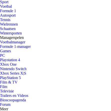
Sport
Voetbal
Formule 1
Autosport
Tennis
Wielrennen
Schaatsen
Wintersporten
Managerspelen
Voetbalmanager
Formule 1-manager
Games
PC
Playstation 4
Xbox One
Nintendo Switch
Xbox Series X|S
PlayStation 5
Film & TV
Film
Televisie
Trailers en Videos
Bioscoopagenda
Forum
Meer