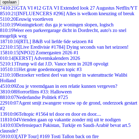
opslaan
74
10:21
GTA VI #12 GTA VI Extended look 27 Augustus Netflix/YT
85
10:21
[INFLUENCERS #296] Alles is welkom kneuzing of breuk
51
10:20
Eeuwig voortleven
51
10:19
Woningtekort: dus ga je woningen slopen, logisch
8
10:19
Weer een parkeergarage dicht in Dordrecht, auto's zo snel
mogelijk weg
187
10:16
[RTL] B&B vol liefde 6de seizoen #4
223
10:15
[Live Eredivisie #1784] Dying seconds van het seizoen!
158
10:15
[NPO2] Zomergasten 2026 #1
0
10:14
[KERST] Adventskalenders 2026
52
10:13
Trump wil dat J.D. Vance hem in 2028 opvolgt
105
10:11
Het grote goedemorgen topic #3
21
10:10
Bezoeker verliest deel van vinger in waterattractie Walibi
Holland
45
10:09
Zou je vreemdgaan in een relatie kunnen vergeven?
38
10:08
Horrorfilms #33: Halloween
88
10:07
Nederlandse Politiek #725
229
10:07
Agent smijt zwangere vrouw op de grond, onderzoek gestart
#2
139
10:06
Teltopic #1564 tel door en door en door....
118
10:04
Vrienden gaan op vakantie zonder mij uit te nodigen
14
10:03
Defensiepact Pakistan, Turkije en Saudi-Arabië bevat art.5
clausule?
59
10:03
[ATP Tour] #169 Tosti Tallon back on fire