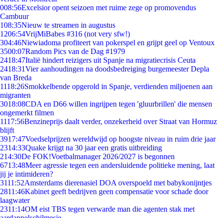
0
08:56
Excelsior opent seizoen met ruime zege op promovendus
Cambuur
1
08:35
Nieuw te streamen in augustus
12
06:54
VrijMiBabes #316 (not very sfw!)
3
04:46
Niewiadoma profiteert van pokerspel en grijpt geel op Ventoux
35
00:07
Random Pics van de Dag #1979
24
18:47
Italië hindert reizigers uit Spanje na migratiecrisis Ceuta
24
18:31
Vier aanhoudingen na doodsbedreiging burgemeester Depla
van Breda
11
18:26
Smokkelbende opgerold in Spanje, verdienden miljoenen aan
migranten
30
18:08
CDA en D66 willen ingrijpen tegen 'gluurbrillen' die mensen
ongemerkt filmen
11
17:56
Benzineprijs daalt verder, onzekerheid over Straat van Hormuz
blijft
39
17:47
Voedselprijzen wereldwijd op hoogste niveau in ruim drie jaar
23
14:33
Quake krijgt na 30 jaar een gratis uitbreiding
2
14:30
De FOK!Voetbalmanager 2026/2027 is begonnen
67
13:48
Meer agressie tegen een andersluidende politieke mening, laat
jij je intimideren?
31
11:52
Amsterdams dierenasiel DOA overspoeld met babykonijntjes
28
11:46
Kabinet geeft bedrijven geen compensatie voor schade door
laagwater
23
11:14
OM eist TBS tegen verwarde man die agenten stak met
aardappelschilmesje