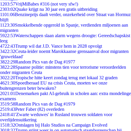
12
03:57
VrijMiBabes #316 (not very sfw!)
23
03:02
Quake krijgt na 30 jaar een gratis uitbreiding
11
01:06
Benzineprijs daalt verder, onzekerheid over Straat van Hormuz
blijft
11
23:30
Smokkelbende opgerold in Spanje, verdienden miljoenen aan
migranten
59
22:53
Waterschappen slaan alarm wegens droogte: Gereedschapskist
leeg
47
22:43
Trump wil dat J.D. Vance hem in 2028 opvolgt
34
22:32
Ceuta-leider noemt Marokkaanse grensaanval door migranten
'gruweldaad'
38
22:29
Random Pics van de Dag #1977
38
22:28
Spaanse politie: minstens tien voor terrorisme veroordeelden
onder migranten Ceuta
30
22:20
Tropische hitte keert zondag terug met lokaal 32 graden
46
21:30
Spoedberaad EU na crisis Ceuta, moeten we onze
buitengrenzen beter bewaken?
20
21:01
Denemarken pakt AI-gebruik in scholen aan: extra mondelinge
examens
35
19:58
Random Pics van de Dag #1979
25
19:43
Peter Faber (82) overleden
24
18:41
'Zwarte weduwes' in Rusland trouwen soldaten voor
overlijdensuitkering
15
18:32
Ontslagen bij Halo Studios na Campaign Evolved
30
18:32
Trump grijpt weer in op automatisch staatsburgerschap bij