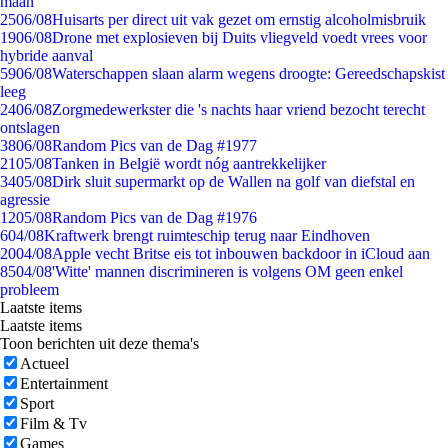
maan
25
06/08
Huisarts per direct uit vak gezet om ernstig alcoholmisbruik
19
06/08
Drone met explosieven bij Duits vliegveld voedt vrees voor
hybride aanval
59
06/08
Waterschappen slaan alarm wegens droogte: Gereedschapskist
leeg
24
06/08
Zorgmedewerkster die 's nachts haar vriend bezocht terecht
ontslagen
38
06/08
Random Pics van de Dag #1977
21
05/08
Tanken in België wordt nóg aantrekkelijker
34
05/08
Dirk sluit supermarkt op de Wallen na golf van diefstal en
agressie
12
05/08
Random Pics van de Dag #1976
6
04/08
Kraftwerk brengt ruimteschip terug naar Eindhoven
20
04/08
Apple vecht Britse eis tot inbouwen backdoor in iCloud aan
85
04/08
'Witte' mannen discrimineren is volgens OM geen enkel
probleem
Laatste items
Laatste items
Toon berichten uit deze thema's
Actueel
Entertainment
Sport
Film & Tv
Games