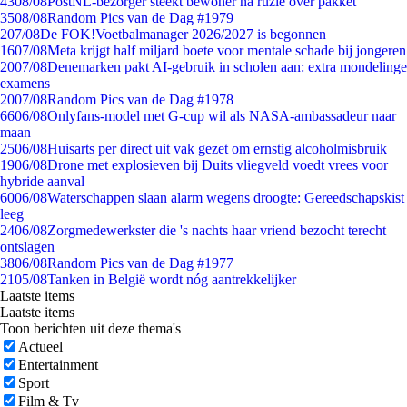
43
08/08
PostNL-bezorger steekt bewoner na ruzie over pakket
35
08/08
Random Pics van de Dag #1979
2
07/08
De FOK!Voetbalmanager 2026/2027 is begonnen
16
07/08
Meta krijgt half miljard boete voor mentale schade bij jongeren
20
07/08
Denemarken pakt AI-gebruik in scholen aan: extra mondelinge
examens
20
07/08
Random Pics van de Dag #1978
66
06/08
Onlyfans-model met G-cup wil als NASA-ambassadeur naar
maan
25
06/08
Huisarts per direct uit vak gezet om ernstig alcoholmisbruik
19
06/08
Drone met explosieven bij Duits vliegveld voedt vrees voor
hybride aanval
60
06/08
Waterschappen slaan alarm wegens droogte: Gereedschapskist
leeg
24
06/08
Zorgmedewerkster die 's nachts haar vriend bezocht terecht
ontslagen
38
06/08
Random Pics van de Dag #1977
21
05/08
Tanken in België wordt nóg aantrekkelijker
Laatste items
Laatste items
Toon berichten uit deze thema's
Actueel
Entertainment
Sport
Film & Tv