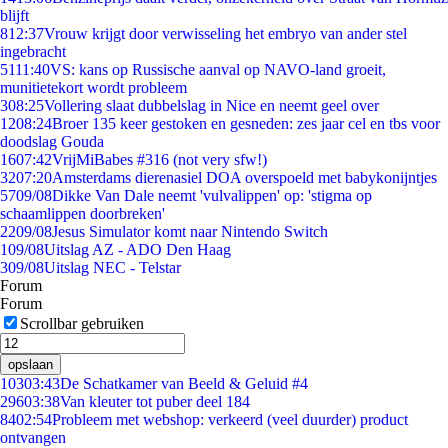
blijft
8
12:37
Vrouw krijgt door verwisseling het embryo van ander stel
ingebracht
51
11:40
VS: kans op Russische aanval op NAVO-land groeit,
munitietekort wordt probleem
3
08:25
Vollering slaat dubbelslag in Nice en neemt geel over
12
08:24
Broer 135 keer gestoken en gesneden: zes jaar cel en tbs voor
doodslag Gouda
16
07:42
VrijMiBabes #316 (not very sfw!)
32
07:20
Amsterdams dierenasiel DOA overspoeld met babykonijntjes
57
09/08
Dikke Van Dale neemt 'vulvalippen' op: 'stigma op
schaamlippen doorbreken'
22
09/08
Jesus Simulator komt naar Nintendo Switch
1
09/08
Uitslag AZ - ADO Den Haag
3
09/08
Uitslag NEC - Telstar
Forum
Forum
Scrollbar gebruiken
opslaan
103
03:43
De Schatkamer van Beeld & Geluid #4
296
03:38
Van kleuter tot puber deel 184
84
02:54
Probleem met webshop: verkeerd (veel duurder) product
ontvangen