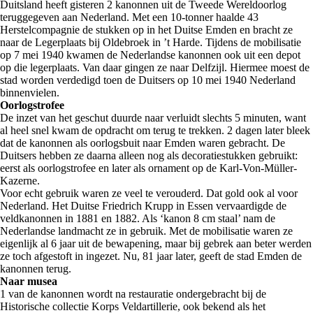
Duitsland heeft gisteren 2 kanonnen uit de Tweede Wereldoorlog
teruggegeven aan Nederland. Met een 10-tonner haalde 43
Herstelcompagnie de stukken op in het Duitse Emden en bracht ze
naar de Legerplaats bij Oldebroek in ’t Harde. Tijdens de mobilisatie
op 7 mei 1940 kwamen de Nederlandse kanonnen ook uit een depot
op die legerplaats. Van daar gingen ze naar Delfzijl. Hiermee moest de
stad worden verdedigd toen de Duitsers op 10 mei 1940 Nederland
binnenvielen.
Oorlogstrofee
De inzet van het geschut duurde naar verluidt slechts 5 minuten, want
al heel snel kwam de opdracht om terug te trekken. 2 dagen later bleek
dat de kanonnen als oorlogsbuit naar Emden waren gebracht. De
Duitsers hebben ze daarna alleen nog als decoratiestukken gebruikt:
eerst als oorlogstrofee en later als ornament op de Karl-Von-Müller-
Kazerne.
Voor echt gebruik waren ze veel te verouderd. Dat gold ook al voor
Nederland. Het Duitse Friedrich Krupp in Essen vervaardigde de
veldkanonnen in 1881 en 1882. Als ‘kanon 8 cm staal’ nam de
Nederlandse landmacht ze in gebruik. Met de mobilisatie waren ze
eigenlijk al 6 jaar uit de bewapening, maar bij gebrek aan beter werden
ze toch afgestoft in ingezet. Nu, 81 jaar later, geeft de stad Emden de
kanonnen terug.
Naar musea
1 van de kanonnen wordt na restauratie ondergebracht bij de
Historische collectie Korps Veldartillerie, ook bekend als het