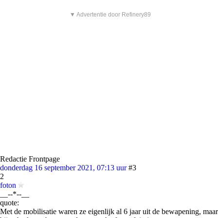
▼ Advertentie door Refinery89
Redactie Frontpage
donderdag 16 september 2021, 07:13 uur
#3
2
foton
__--*--__
quote:
Met de mobilisatie waren ze eigenlijk al 6 jaar uit de bewapening, maar