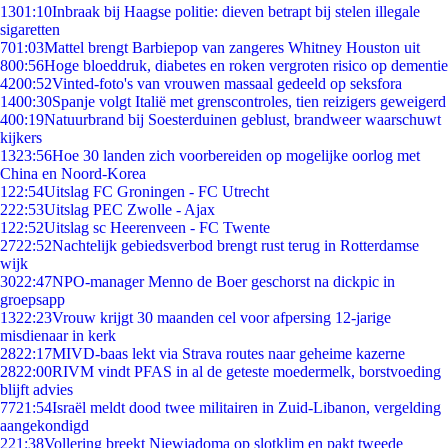
13
01:10
Inbraak bij Haagse politie: dieven betrapt bij stelen illegale
sigaretten
7
01:03
Mattel brengt Barbiepop van zangeres Whitney Houston uit
8
00:56
Hoge bloeddruk, diabetes en roken vergroten risico op dementie
42
00:52
Vinted-foto's van vrouwen massaal gedeeld op seksfora
14
00:30
Spanje volgt Italië met grenscontroles, tien reizigers geweigerd
4
00:19
Natuurbrand bij Soesterduinen geblust, brandweer waarschuwt
kijkers
13
23:56
Hoe 30 landen zich voorbereiden op mogelijke oorlog met
China en Noord-Korea
1
22:54
Uitslag FC Groningen - FC Utrecht
2
22:53
Uitslag PEC Zwolle - Ajax
1
22:52
Uitslag sc Heerenveen - FC Twente
27
22:52
Nachtelijk gebiedsverbod brengt rust terug in Rotterdamse
wijk
30
22:47
NPO-manager Menno de Boer geschorst na dickpic in
groepsapp
13
22:23
Vrouw krijgt 30 maanden cel voor afpersing 12-jarige
misdienaar in kerk
28
22:17
MIVD-baas lekt via Strava routes naar geheime kazerne
28
22:00
RIVM vindt PFAS in al de geteste moedermelk, borstvoeding
blijft advies
77
21:54
Israël meldt dood twee militairen in Zuid-Libanon, vergelding
aangekondigd
2
21:38
Vollering breekt Niewiadoma op slotklim en pakt tweede