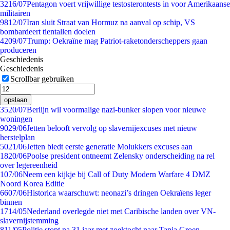
32
16/07
Pentagon voert vrijwillige testosterontests in voor Amerikaanse
militairen
98
12/07
Iran sluit Straat van Hormuz na aanval op schip, VS
bombardeert tientallen doelen
42
09/07
Trump: Oekraïne mag Patriot-raketonderscheppers gaan
produceren
Geschiedenis
Geschiedenis
Scrollbar gebruiken
opslaan
35
20/07
Berlijn wil voormalige nazi-bunker slopen voor nieuwe
woningen
90
29/06
Jetten belooft vervolg op slavernijexcuses met nieuw
herstelplan
50
21/06
Jetten biedt eerste generatie Molukkers excuses aan
18
20/06
Poolse president ontneemt Zelensky onderscheiding na rel
over legereenheid
1
07/06
Neem een kijkje bij Call of Duty Modern Warfare 4 DMZ
Noord Korea Editie
66
07/06
Historica waarschuwt: neonazi’s dringen Oekraïens leger
binnen
17
14/05
Nederland overlegde niet met Caribische landen over VN-
slavernijstemming
8
11/05
Politie stopt na 31 jaar met zoektocht naar Tanja Groen