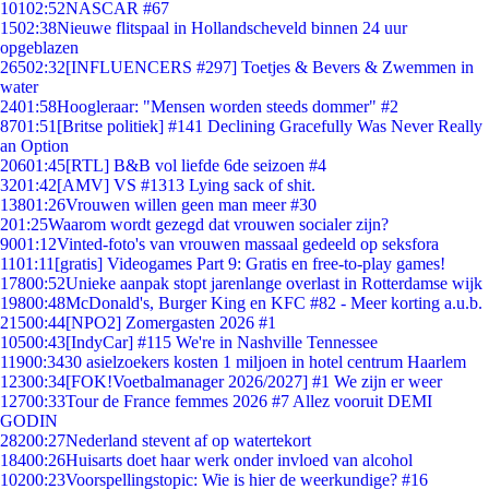
101
02:52
NASCAR #67
15
02:38
Nieuwe flitspaal in Hollandscheveld binnen 24 uur
opgeblazen
265
02:32
[INFLUENCERS #297] Toetjes & Bevers & Zwemmen in
water
24
01:58
Hoogleraar: "Mensen worden steeds dommer" #2
87
01:51
[Britse politiek] #141 Declining Gracefully Was Never Really
an Option
206
01:45
[RTL] B&B vol liefde 6de seizoen #4
32
01:42
[AMV] VS #1313 Lying sack of shit.
138
01:26
Vrouwen willen geen man meer #30
2
01:25
Waarom wordt gezegd dat vrouwen socialer zijn?
90
01:12
Vinted-foto's van vrouwen massaal gedeeld op seksfora
11
01:11
[gratis] Videogames Part 9: Gratis en free-to-play games!
178
00:52
Unieke aanpak stopt jarenlange overlast in Rotterdamse wijk
198
00:48
McDonald's, Burger King en KFC #82 - Meer korting a.u.b.
215
00:44
[NPO2] Zomergasten 2026 #1
105
00:43
[IndyCar] #115 We're in Nashville Tennessee
119
00:34
30 asielzoekers kosten 1 miljoen in hotel centrum Haarlem
123
00:34
[FOK!Voetbalmanager 2026/2027] #1 We zijn er weer
127
00:33
Tour de France femmes 2026 #7 Allez vooruit DEMI
GODIN
282
00:27
Nederland stevent af op watertekort
184
00:26
Huisarts doet haar werk onder invloed van alcohol
102
00:23
Voorspellingstopic: Wie is hier de weerkundige? #16