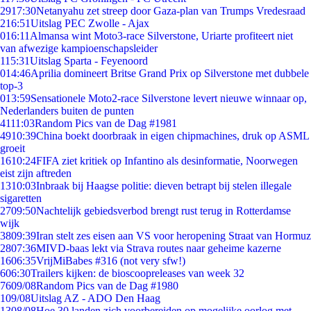
29
17:30
Netanyahu zet streep door Gaza-plan van Trumps Vredesraad
2
16:51
Uitslag PEC Zwolle - Ajax
0
16:11
Almansa wint Moto3-race Silverstone, Uriarte profiteert niet
van afwezige kampioenschapsleider
1
15:31
Uitslag Sparta - Feyenoord
0
14:46
Aprilia domineert Britse Grand Prix op Silverstone met dubbele
top-3
0
13:59
Sensationele Moto2-race Silverstone levert nieuwe winnaar op,
Nederlanders buiten de punten
41
11:03
Random Pics van de Dag #1981
49
10:39
China boekt doorbraak in eigen chipmachines, druk op ASML
groeit
16
10:24
FIFA ziet kritiek op Infantino als desinformatie, Noorwegen
eist zijn aftreden
13
10:03
Inbraak bij Haagse politie: dieven betrapt bij stelen illegale
sigaretten
27
09:50
Nachtelijk gebiedsverbod brengt rust terug in Rotterdamse
wijk
38
09:39
Iran stelt zes eisen aan VS voor heropening Straat van Hormuz
28
07:36
MIVD-baas lekt via Strava routes naar geheime kazerne
16
06:35
VrijMiBabes #316 (not very sfw!)
6
06:30
Trailers kijken: de bioscoopreleases van week 32
76
09/08
Random Pics van de Dag #1980
1
09/08
Uitslag AZ - ADO Den Haag
13
08/08
Hoe 30 landen zich voorbereiden op mogelijke oorlog met