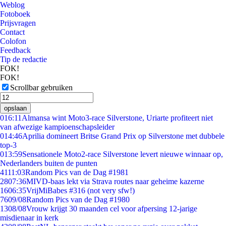
Weblog
Fotoboek
Prijsvragen
Contact
Colofon
Feedback
Tip de redactie
FOK!
FOK!
Scrollbar gebruiken
opslaan
0
16:11
Almansa wint Moto3-race Silverstone, Uriarte profiteert niet
van afwezige kampioenschapsleider
0
14:46
Aprilia domineert Britse Grand Prix op Silverstone met dubbele
top-3
0
13:59
Sensationele Moto2-race Silverstone levert nieuwe winnaar op,
Nederlanders buiten de punten
41
11:03
Random Pics van de Dag #1981
28
07:36
MIVD-baas lekt via Strava routes naar geheime kazerne
16
06:35
VrijMiBabes #316 (not very sfw!)
76
09/08
Random Pics van de Dag #1980
13
08/08
Vrouw krijgt 30 maanden cel voor afpersing 12-jarige
misdienaar in kerk