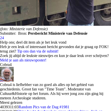
(foto: Ministerie van Defensie)
Submitter:
Bron:
Persbericht Ministerie van Defensie
24
Help ons; deel dit item als je het leuk vond
Heb je een leuk of interessant bericht gevonden dat je graag op FOK!
terug ziet?
Tip ons dan via de submit!
Zoek jij altijd de leukste nieuwtjes en kun je daar leuk over schrijven?
Meld je aan als nieuwsposter!
Cobra4
Cobra4 is liefhebber van zo goed als alles op het gebied van
geschiedenis. Groot fan van "Time Team". Moderator van
Cultuur&Historie op het forum. Als hij weer jong zou zijn ging hij
meteen Archeologie studeren.
Meest gelezen
40393
11:03
Random Pics van de Dag #1981