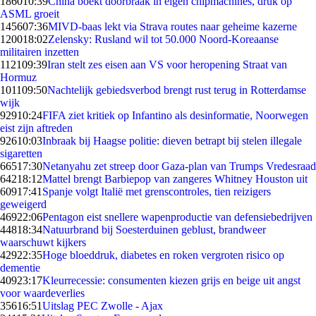
1860
10:39
China boekt doorbraak in eigen chipmachines, druk op
ASML groeit
1456
07:36
MIVD-baas lekt via Strava routes naar geheime kazerne
1200
18:02
Zelensky: Rusland wil tot 50.000 Noord-Koreaanse
militairen inzetten
1121
09:39
Iran stelt zes eisen aan VS voor heropening Straat van
Hormuz
1011
09:50
Nachtelijk gebiedsverbod brengt rust terug in Rotterdamse
wijk
929
10:24
FIFA ziet kritiek op Infantino als desinformatie, Noorwegen
eist zijn aftreden
926
10:03
Inbraak bij Haagse politie: dieven betrapt bij stelen illegale
sigaretten
665
17:30
Netanyahu zet streep door Gaza-plan van Trumps Vredesraad
642
18:12
Mattel brengt Barbiepop van zangeres Whitney Houston uit
609
17:41
Spanje volgt Italië met grenscontroles, tien reizigers
geweigerd
469
22:06
Pentagon eist snellere wapenproductie van defensiebedrijven
448
18:34
Natuurbrand bij Soesterduinen geblust, brandweer
waarschuwt kijkers
429
22:35
Hoge bloeddruk, diabetes en roken vergroten risico op
dementie
409
23:17
Kleurrecessie: consumenten kiezen grijs en beige uit angst
voor waardeverlies
356
16:51
Uitslag PEC Zwolle - Ajax