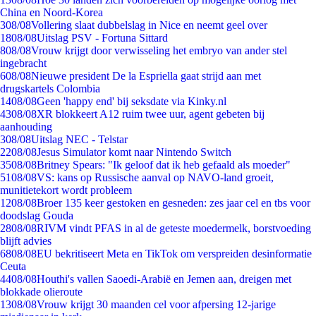
China en Noord-Korea
3
08/08
Vollering slaat dubbelslag in Nice en neemt geel over
18
08/08
Uitslag PSV - Fortuna Sittard
8
08/08
Vrouw krijgt door verwisseling het embryo van ander stel
ingebracht
6
08/08
Nieuwe president De la Espriella gaat strijd aan met
drugskartels Colombia
14
08/08
Geen 'happy end' bij seksdate via Kinky.nl
43
08/08
XR blokkeert A12 ruim twee uur, agent gebeten bij
aanhouding
3
08/08
Uitslag NEC - Telstar
22
08/08
Jesus Simulator komt naar Nintendo Switch
35
08/08
Britney Spears: "Ik geloof dat ik heb gefaald als moeder"
51
08/08
VS: kans op Russische aanval op NAVO-land groeit,
munitietekort wordt probleem
12
08/08
Broer 135 keer gestoken en gesneden: zes jaar cel en tbs voor
doodslag Gouda
28
08/08
RIVM vindt PFAS in al de geteste moedermelk, borstvoeding
blijft advies
68
08/08
EU bekritiseert Meta en TikTok om verspreiden desinformatie
Ceuta
44
08/08
Houthi's vallen Saoedi-Arabië en Jemen aan, dreigen met
blokkade olieroute
13
08/08
Vrouw krijgt 30 maanden cel voor afpersing 12-jarige