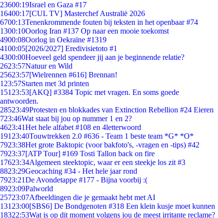
236
00:19
Israel en Gaza #17
164
00:17
[CUL TV] Masterchef Australië 2026
67
00:13
Tenenkrommende fouten bij teksten in het openbaar #74
13
00:10
Oorlog Iran #137 Op naar een mooie toekomst
49
00:08
Oorlog in Oekraïne #1319
41
00:05
[2026/2027] Eredivisietoto #1
43
00:00
Hoeveel geld spendeer jij aan je beginnende relatie?
26
23:57
Natuur en Wild
256
23:57
[Wielrennen #616] Brennan!
1
23:57
Starten met 3d printen
151
23:53
[AKQ] #3384 Topic met vragen. En soms goede
antwoorden.
285
23:49
Protesten en blokkades van Extinction Rebellion #24 Eieren
7
23:46
Wat staat bij jou op nummer 1 en 2?
46
23:41
Het hele alfabet #108 en 4letterwoord
191
23:40
Touwtrekken 2.0 #636 - Team 1 beste team *G* *O*
79
23:38
Het grote Baktopic (voor bakfoto's, -vragen en -tips) #42
79
23:37
[ATP Tour] #169 Tosti Tallon back on fire
176
23:34
Algemeen steektopic, waar er een steekje los zit #3
88
23:29
Geocaching #34 - Het hele jaar rond
79
23:21
De Avondetappe #177 - Bijna voorbij :(
89
23:09
Palworld
257
23:07
Afbeeldingen die je gemaakt hebt met AI
131
23:00
[SBS6] De Bondgenoten #318 Een klein kusje moet kunnen
183
22:53
Wat is op dit moment volgens jou de meest irritante reclame?