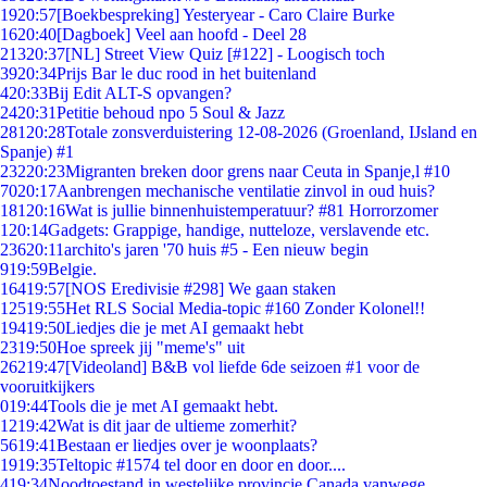
19
20:57
[Boekbespreking] Yesteryear - Caro Claire Burke
16
20:40
[Dagboek] Veel aan hoofd - Deel 28
213
20:37
[NL] Street View Quiz [#122] - Loogisch toch
39
20:34
Prijs Bar le duc rood in het buitenland
4
20:33
Bij Edit ALT-S opvangen?
24
20:31
Petitie behoud npo 5 Soul & Jazz
281
20:28
Totale zonsverduistering 12-08-2026 (Groenland, IJsland en
Spanje) #1
232
20:23
Migranten breken door grens naar Ceuta in Spanje,l #10
70
20:17
Aanbrengen mechanische ventilatie zinvol in oud huis?
181
20:16
Wat is jullie binnenhuistemperatuur? #81 Horrorzomer
1
20:14
Gadgets: Grappige, handige, nutteloze, verslavende etc.
236
20:11
archito's jaren '70 huis #5 - Een nieuw begin
9
19:59
Belgie.
164
19:57
[NOS Eredivisie #298] We gaan staken
125
19:55
Het RLS Social Media-topic #160 Zonder Kolonel!!
194
19:50
Liedjes die je met AI gemaakt hebt
23
19:50
Hoe spreek jij "meme's" uit
262
19:47
[Videoland] B&B vol liefde 6de seizoen #1 voor de
vooruitkijkers
0
19:44
Tools die je met AI gemaakt hebt.
12
19:42
Wat is dit jaar de ultieme zomerhit?
56
19:41
Bestaan er liedjes over je woonplaats?
19
19:35
Teltopic #1574 tel door en door en door....
4
19:34
Noodtoestand in westelijke provincie Canada vanwege