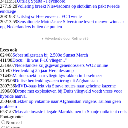
341
15:31
Uitslag Sparta - Feyenoord
277
19:28
Vollering breekt Niewiadoma op slotklim en pakt tweede
eindzege
208
19:31
Uitslag sc Heerenveen - FC Twente
202
13:59
Sensationele Moto2-race Silverstone levert nieuwe winnaar
op, Nederlanders buiten de punten
▼ Advertentie door Refinery89
Lees ook
0
24/08
Sober stilgestaan bij 2.500e Sunset March
4
11/08
Docu: "Ik was F-16 vlieger..."
23
19/07
Nederlandse krijgsgevangenendossiers WO2 online
5
15/07
Herdenking 25 jaar Herculesramp
7
14/06
Marine zoekt naar vliegtuigwrakken in IJsselmeer
22
09/06
Duitse herdenkingssteen terug uit Afghanistan
28
07:36
MIVD-baas lekt via Strava routes naar geheime kazerne
19
06/08
Drone met explosieven bij Duits vliegveld voedt vrees voor
hybride aanval
25
04/08
Lekker op vakantie naar Afghanistan volgens Taliban geen
probleem
65
31/07
Massale invasie illegale Marokkanen in Spanje ontketent crisis
Font-grootte:
Normaal