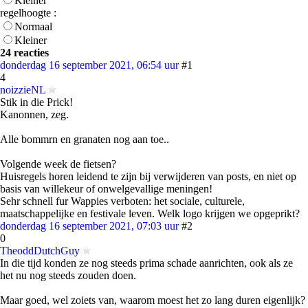
Kleiner
regelhoogte :
Normaal
Kleiner
24 reacties
donderdag 16 september 2021, 06:54 uur
#1
4
noizzieNL
Stik in die Prick!
Kanonnen, zeg.
Alle bommrn en granaten nog aan toe..
Volgende week de fietsen?
Huisregels horen leidend te zijn bij verwijderen van posts, en niet op
basis van willekeur of onwelgevallige meningen!
Sehr schnell fur Wappies verboten: het sociale, culturele,
maatschappelijke en festivale leven. Welk logo krijgen we opgeprikt?
donderdag 16 september 2021, 07:03 uur
#2
0
TheoddDutchGuy
In die tijd konden ze nog steeds prima schade aanrichten, ook als ze
het nu nog steeds zouden doen.
Maar goed, wel zoiets van, waarom moest het zo lang duren eigenlijk?