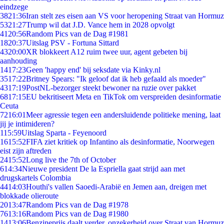
eindzege
38
21:36
Iran stelt zes eisen aan VS voor heropening Straat van Hormuz
53
21:27
Trump wil dat J.D. Vance hem in 2028 opvolgt
41
20:56
Random Pics van de Dag #1981
18
20:37
Uitslag PSV - Fortuna Sittard
43
20:00
XR blokkeert A12 ruim twee uur, agent gebeten bij
aanhouding
14
17:23
Geen 'happy end' bij seksdate via Kinky.nl
35
17:22
Britney Spears: "Ik geloof dat ik heb gefaald als moeder"
43
17:19
PostNL-bezorger steekt bewoner na ruzie over pakket
68
17:15
EU bekritiseert Meta en TikTok om verspreiden desinformatie
Ceuta
72
16:01
Meer agressie tegen een andersluidende politieke mening, laat
jij je intimideren?
1
15:59
Uitslag Sparta - Feyenoord
16
15:52
FIFA ziet kritiek op Infantino als desinformatie, Noorwegen
eist zijn aftreden
24
15:52
Long live the 7th of October
6
14:34
Nieuwe president De la Espriella gaat strijd aan met
drugskartels Colombia
44
14:03
Houthi's vallen Saoedi-Arabië en Jemen aan, dreigen met
blokkade olieroute
20
13:47
Random Pics van de Dag #1978
76
13:16
Random Pics van de Dag #1980
14
13:06
Benzineprijs daalt verder, onzekerheid over Straat van Hormuz